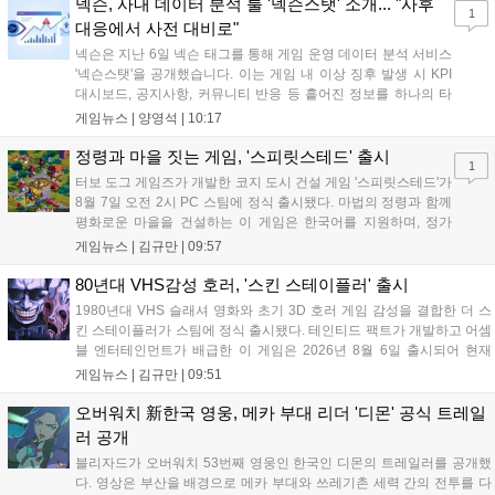
있는 환경을 조성해 창작자와 이용자 모두에게 새로운 경험을 제공할 것
넥슨, 사내 데이터 분석 툴 '넥슨스탯' 소개... "사후
1
으로 기대된다....
대응에서 사전 대비로"
넥슨은 지난 6일 넥슨 태그를 통해 게임 운영 데이터 분석 서비스
'넥슨스탯'을 공개했습니다. 이는 게임 내 이상 징후 발생 시 KPI
대시보드, 공지사항, 커뮤니티 반응 등 흩어진 정보를 하나의 타
임라인에 연결해 원인을 빠르게 파악하도록 돕는 관제 허브입니
게임뉴스 |
양영석
|
10:17
다. 현재 25개 이상의 프로젝트에 도입된 이 서비스는 사후 대응
중심의 운영 방식을 사전 대비 체계로 전환하며 데이터 기반의 효
정령과 마을 짓는 게임, '스피릿스테드' 출시
1
율적인 의사결정을 지원하고 있습니다....
터보 도그 게임즈가 개발한 코지 도시 건설 게임 '스피릿스테드'가
8월 7일 오전 2시 PC 스팀에 정식 출시됐다. 마법의 정령과 함께
평화로운 마을을 건설하는 이 게임은 한국어를 지원하며, 정가
10,700원에서 10% 할인된 9,630원에 판매된다. 플레이어는 어
게임뉴스 |
김규만
|
09:57
드벤처 모드와 크리에이티브 모드를 통해 자유롭게 마을을 꾸미
고 정령을 활용해 공동체를 성장시킬 수 있다. 따뜻한 손그림 그
80년대 VHS감성 호러, '스킨 스테이플러' 출시
래픽이 특징이며, 부담 없이 즐길 수 있는 힐링 게임으로 기대를
1980년대 VHS 슬래셔 영화와 초기 3D 호러 게임 감성을 결합한 더 스
모으고 있다....
킨 스테이플러가 스팀에 정식 출시됐다. 테인티드 팩트가 개발하고 어셈
블 엔터테인먼트가 배급한 이 게임은 2026년 8월 6일 출시되어 현재
15,000원에 판매 중이다. 캐리언 시티를 배경으로 연쇄살인 사건을 추적
게임뉴스 |
김규만
|
09:51
하는 두 형사의 이야기를 다루며, 거친 복고풍 그래픽과 블랙 코미디를
통해 밀도 높은 공포를 선사한다....
오버워치 新한국 영웅, 메카 부대 리더 '디몬' 공식 트레일
러 공개
블리자드가 오버워치 53번째 영웅인 한국인 디몬의 트레일러를 공개했
다. 영상은 부산을 배경으로 메카 부대와 쓰레기촌 세력 간의 전투를 다