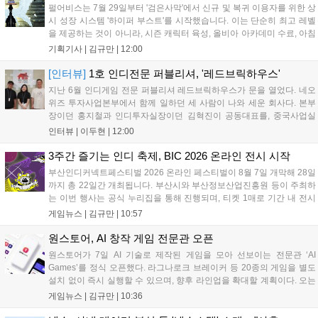
펄어비스는 7월 29일부터 '검은사막'에서 신규 및 복귀 이용자를 위한 상
시 성장 시스템 '하이퍼 부스트'를 시작했습니다. 이는 단순히 최고 레벨
을 제공하는 것이 아니라, 시즌 캐릭터 육성, 올비아 아카데미 수료, 아침
의 나라 설화 진행 등 4단계 과정을 통해 게임에 적응하며 공방합 750을
기획기사 |
김규만
|
12:00
목표로 성장하는 구조입니다. 이용자는 과제를 완수하며 동(V) 투발라
장비와 검은별 무기, 카라자드 장신구 등을 획득해 주요 콘텐츠에 진입
[인터뷰]
1호 인디전문 퍼블리셔, '레드브릭하우스'
할 수 있습니다....
지난 6월 인디게임 전문 퍼블리셔 레드브릭하우스가 문을 열었다. 네오
위즈 투자사업본부에서 함께 일하던 세 사람이 나와 세운 회사다. 본부
장이던 홍지철과 인디투자실장이던 김혁진이 공동대표를, 중국사업실
장이던 이민정이 이사를 맡았다. 출범 한 달여 만에 위메이드맥스의 전
인터뷰 |
이두현
|
12:00
략적 투자와 카카오벤처스 등 5개 벤처캐피털의 재무적 투자가 연달아
들어왔다. 서비스 중인...
3주간 즐기는 인디 축제, BIC 2026 온라인 전시 시작
부산인디커넥트페스티벌 2026 온라인 페스티벌이 8월 7일 개막해 28일
까지 총 22일간 개최됩니다. 부산시와 부산정보산업진흥원 등이 주최하
는 이번 행사는 공식 누리집을 통해 진행되며, 티켓 1매로 기간 내 전시
작을 제한 없이 체험할 수 있습니다. 일반 및 루키 부문 등 다양한 인디게
게임뉴스 |
김규만
|
10:57
임을 선보이며 개발자와의 소통 기능도 제공합니다. 장소 제약 없이 전
세계 누구나 참여 가능한 이번 행사는 역대 최대 규모로 열려 인디게임
원스토어, AI 창작 게임 전문관 오픈
생태계 확장에 기여할 전망입니다....
원스토어가 7일 AI 기술로 제작된 게임을 모아 선보이는 전문관 ‘AI
Games’를 정식 오픈했다. 라그나로크 브레이커 등 20종의 게임을 별도
설치 없이 즉시 실행할 수 있으며, 향후 라인업을 확대할 계획이다. 오는
11일부터는 게임 실행 시 할인 쿠폰을 지급하는 오픈 기념 이벤트도 진
게임뉴스 |
김규만
|
10:36
행된다. 이번 서비스는 누구나 AI를 활용해 게임을 제작하고 유통할 수