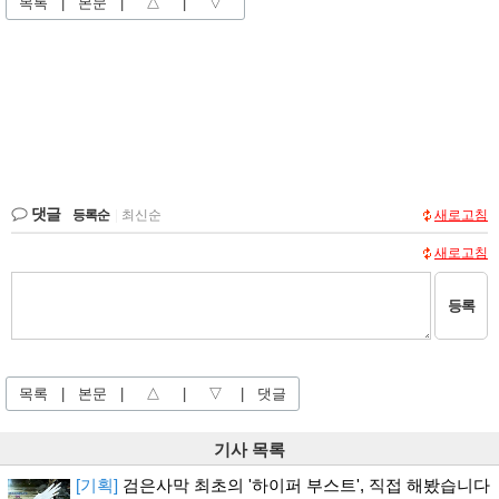
목록
|
본문
|
△
|
▽
댓글
등록순
|
최신순
새로고침
새로고침
등록
목록
|
본문
|
△
|
▽
|
댓글
기사 목록
[기획]
검은사막 최초의 '하이퍼 부스트', 직접 해봤습니다