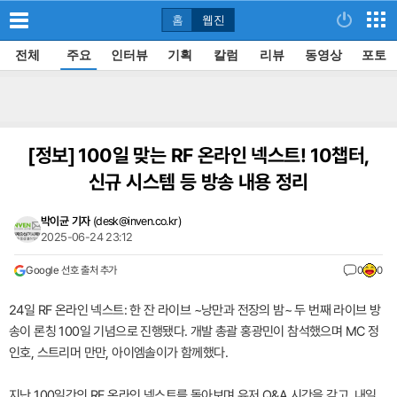
홈
웹진
전체
주요
인터뷰
기획
칼럼
리뷰
동영상
포토
[정보]
100일 맞는 RF 온라인 넥스트! 10챕터,
신규 시스템 등 방송 내용 정리
박이균 기자
(
desk@inven.co.kr
)
2025-06-24 23:12
Google 선호 출처 추가
0
0
24일 RF 온라인 넥스트: 한 잔 라이브 ~낭만과 전장의 밤~ 두 번째 라이브 방
송이 론칭 100일 기념으로 진행됐다. 개발 총괄 홍광민이 참석했으며 MC 정
인호, 스트리머 만만, 아이엠솔이가 함께했다.
지난 100일간의 RF 온라인 넥스트를 돌아보며 유저 Q&A 시간을 갖고, 내일