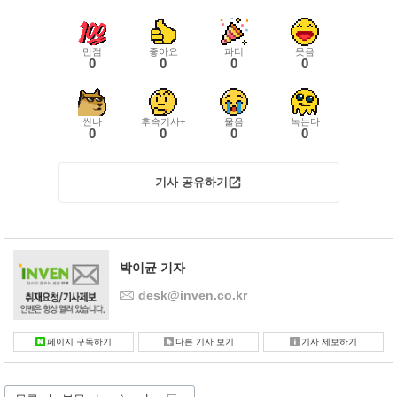
만점
좋아요
파티
웃음
0
0
0
0
씬나
후속기사+
울음
녹는다
0
0
0
0
기사 공유하기
박이균 기자
desk@inven.co.kr
페이지 구독하기
다른 기사 보기
기사 제보하기