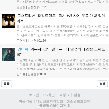
루며 디몬의 붉은 메카 비스트와 능력을 보여준다. 블리자드는 7일 게임
플레이 영상 공개를 시작으로 10일 시즌4 트레일러를 선보이며, 11일 시
동영상 |
강승진
|
01:52
작되는 시즌4를 통해 디몬을 정식 출시할 예정이다. 향후 메카 부대와 탈
론의 대립이 본격화될 전망이다....
'고스트리콘: 와일드랜드', 출시 9년 차에 무료 대형 업데
이트
유비소프트가 고스트 리콘 시리즈 25주년을 기념해 6일(현지시간) '고스
트 리콘 와일드랜드'의 대규모 무료 업데이트 '라스트 라이츠'를 배포했
다. 신규 스토리 임무와 적 라 요로나가 추가되며, 차세대 콘솔인 PS5와
Xbox Series X|S에서 4K 60FPS를 지원한다. 또한 편의성 개선과 함께
동영상 |
정재훈
|
01:26
과거 콘텐츠가 복원되어 기존 및 신규 이용자 모두에게 새로운 즐길 거
리를 제공한다....
[인터뷰]
귀무자: 검의 길, "누구나 일섬의 쾌감을 느끼도
록"
오는 9월 4일, 20여 년 만의 완전 신작 ‘귀무자’가 출시된다. 이번 작품은
미야모토 무사시를 주인공으로 내세워 교토의 기괴한 설화와 다크 판타
지를 결합했다. 시리즈의 상징인 혼 흡수와 일섬을 계승하면서도, 현대
적인 검극 액션과 '무너뜨리기 일섬'을 더해 전투의 깊이를 더했다. 개발
인터뷰 |
김규만
|
00:00
진은 정해진 공략법 대신 플레이어의 선택에 따른 사무라이 액션을 구현
하고자 했으며, 실제 검술 전문가의 모션 캡처를 통해 리얼리티를 극대
목록
검색
화했다. 세계관을 새롭게 재구성한 이번 신작은 기존 시리즈와 설정은
다르지만, 특유의 통쾌한 손맛과 다크 판타지 분위기를 충실히 담아내어
로그인
PC화면
퀵링크
설정
시리즈 팬과 신규 이용자 모두에게 새로운 재미를 선사할 예정이다....
청소년보호정책
이용약관
개인정보처리방침
불법촬영물신고안내