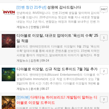
의 기대작' 등 다양한 부문에 투표할 수 있다. 투표는 11월 23일까
지 진행되며, 참여자에게는 추첨을 통해 경품을 제공하는 이벤트
[인벤 창간 21주년]
성원에 감사드립니다
8467
도 진행한다....
안녕하세요. INVEN입니다. 인벤 21번째 생일을 맞이하며 감사의
인사를 드립니다. 20주년이라는 뜻깊은 해를 지나 새로운 첫발을
내딛는 지난 1년 역시, 변함없는 애정과 격려를 보내주신 인벤 가
족 분들이 계셨기에 가능했습니다. 지난 20년간 게임산업계는 대
게임뉴스 |
인벤팀
|
10-02
격변기를 겪었지만 불과 1년 사이에 일어난 변화들은 앞으로의
속도가 더욱 빨라질 것을 실감하게 합...
디아블로 이모탈, 대규모 업데이트 '육신의 수확' 25
1
일 적용
블리자드 엔터테인먼트의 디아블로 이모탈이 9월 25일 '육신의
수확' 업데이트를 통해 새로운 콘텐츠를 선보인다. 15번째 지역인
샤르발 황야가 개방되고, 알브레히트의 이야기가 펼쳐진다. 투쟁
의 굴레 개선, 황야의 사냥 이벤트, 모의전 시스템 추가, 암울한 기
게임뉴스 |
김찬휘
|
09-24
념식과 고대 달의 축제 이벤트도 진행된다....
디아블로 이모탈, 신규 직업 드루이드 7월 3일 추가
2
블리자드 엔터테인먼트(Blizzard Entertainment)의 디아블로 이
모탈(Diablo Immortal)에 신규 직업 드루이드(Druid)가 오는 7월
3일(이하 한국 시간 기준) 추가된다. 디아블로 이모탈의 9번째 플
레이어블 직업으로 추가되는 드루이드는 원초적인 에너지를 집
게임뉴스 |
윤서호
|
06-27
중하여 야수로 변신하고, 자연의 분노를 끌어내고, 다재다능한 혼
합형 전투가...
[인터뷰]
다재다능 하이브리드! 개발팀이 말하는 디
2
아블로 이모탈 드루이드
디아블로 이모탈 드루이드는 샤르발 황야 출신으로 원초적 외형