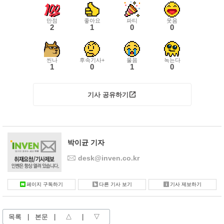
만점
좋아요
파티
웃음
2
1
0
0
씬나
후속기사+
울음
녹는다
1
0
1
0
기사 공유하기
박이균 기자
desk@inven.co.kr
페이지 구독하기
다른 기사 보기
기사 제보하기
목록
|
본문
|
△
|
▽