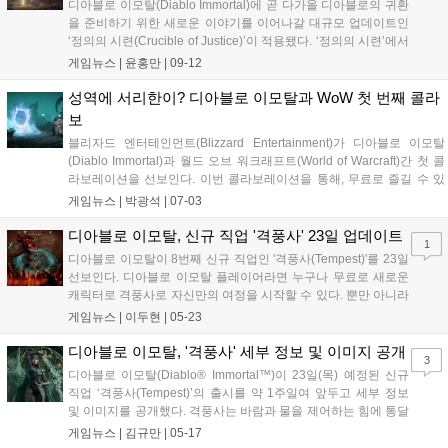
디아블로 이모탈(Diablo Immortal)에 곧 다가올 디아블로의 귀환
을 준비하기 위한 새로운 이야기를 이어나갈 대규모 업데이트인
‘정의의 시련(Crucible of Justice)’이 적용됐다. ‘정의의 시련’에서
이모탈 플레이어는 세계석 조각을 깨뜨리는 과정에서 자신의 육
게임뉴스 |
윤홍만
|
09-12
신에 스며든 어둠을 정화하는 여정에 올라야 한다. 그리고 마침내
대천사 티리엘...
성역에 서리한이? 디아블로 이모탈과 WoW 첫 번째 콜라
보
블리자드 엔터테인먼트(Blizzard Entertainment)가 디아블로 이모탈
(Diablo Immortal)과 월드 오브 워크래프트(World of Warcraft)간 첫 콜
라보레이션을 선보인다. 이번 콜라보레이션을 통해, 무료로 즐길 수 있
는 MMOARPG(대규모 다중 사용자 온라인 액션 롤플레잉 게임)인 디아
게임뉴스 |
박광석
|
07-03
블로 이모탈(Diablo® Immortal...
디아블로 이모탈, 신규 직업 '격풍사' 23일 업데이트
1
디아블로 이모탈이 8번째 신규 직업인 '격풍사(Tempest)'를 23일
선보인다. 디아블로 이모탈 플레이어라면 누구나 무료로 새로운
캐릭터로 격풍사로 자신만의 여정을 시작할 수 있다. 뿐만 아니라
'직업 변경' 기능을 통해 기존 캐릭터를 격풍사로 변환시킬 수도
게임뉴스 |
이두현
|
05-23
있는데, 오늘 격풍사 적용을 기념해 더 많은 플레이어들이 보다
쉽게 격풍사로 이모탈을 즐길 수...
디아블로 이모탈, '격풍사' 세부 정보 및 이미지 공개
3
디아블로 이모탈(Diablo® Immortal™)이 23일(목) 예정된 신규
직업 ‘격풍사(Tempest)’의 출시를 약 1주일여 앞두고 세부 정보
및 이미지를 공개했다. 격풍사는 바람과 물을 제어하는 힘에 통달
한 신비로운 전사다. 역동적이고 기동성이 뛰어난 직업으로, 빠른
게임뉴스 |
김규만
|
05-17
근접 공격, 끝에 칼날이 달리고 바람과 물의 힘으로 움직이는 채