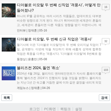
찍을 이용한 원거리...
디아블로 이모탈 두 번째 신직업 '격풍사', 어떻게 만
16
들어졌나?
하나의 IP를 공유하는 여러 시리즈 작품들은, 업데이트도 대부분
비슷한 방향으로 가게 된다. 하나가 튀어버리면 세계관이 흔들리
고, 세계관이 흔들리면 다른 작품도 영향을 받기 마련이니까. 색
다른걸 넣으려면 많은 노력이 필요하다. 세계관도 고치고, 설정도
인터뷰 |
정재훈
|
05-16
덧붙이면서 말이다. '디아블로3' 당시 부두술사가 공개되었을 때
도 비슷한 문제가 있었다. 지금이야 너도나...
디아블로 이모탈, 두 번째 신규 직업은 '격풍사'
32
혈기사에 이은 '디아블로 이모탈'만의 두 번째 오리지널 직업이 7
일, 공개됐다. 이번에 악을 처단하기 위해 새롭게 성역에 합류한
직업은 폭풍을 다루는 '격풍사'다. '디아블로 이모탈'에 8번째로 합
류한 격풍사는 쌍검을 휘두르는 민첩한 전사로 바람과 파도, 폭풍
동영상 |
윤홍만
|
05-08
을 자유자재로 부리며, 근거리와 원거리 공격이 모두 가능한 신규
직업이다. 다수의 적을 상대로 폭...
블리즈컨 2024, 돌연 '취소'
103
2024년 4월 26일, 블리자드 엔터테인먼트가 자사의 홈페이지를
통해 '블리즈컨 2024'가 진행되지 않을 것임을 밝혔다. 블리자드
는 지난 1년 간 숙고를 거듭한 끝에 이와 같은 결정을 내리게 되었
으며, 많은 팬들이 기대하는 행사이니만큼 결코 가볍게 결정한 건
게임뉴스 |
정재훈
|
04-26
이 아님을 먼저 말했다. 또한, 블리즈컨의 취소는 올해 한시적으
로 적용되는 것일 뿐, 블리즈컨 자...
목록
검색
로그인
PC화면
퀵링크
설정