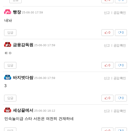
빵장
25-06-30 17:59
신고
|
공감 확인
내놔
답글
0
0
금융감독원
25-06-30 17:59
신고
|
공감 확인
ㅌㅇ
답글
0
0
바지벗다쌈
25-06-30 17:59
신고
|
공감 확인
3
답글
0
0
세상끝에서
25-06-30 18:12
신고
|
공감 확인
민속놀이급 스타 서든은 여전히 건재하네
답글
0
0