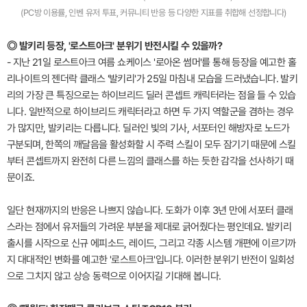
(PC방 이용률, 인벤 유저 투표, 커뮤니티 반응 등 다양한 지표를 취합해 선정합니다)
◎ 발키리 등장, '로스트아크' 분위기 반전시킬 수 있을까?
- 지난 21일 로스트아크 여름 쇼케이스 '로아온 썸머'를 통해 등장을 예고한 홀
리나이트의 젠더락 클래스 '발키리'가 25일 마침내 모습을 드러냈습니다. 발키
리의 가장 큰 특징으로는 하이브리드 딜러 콘셉트 캐릭터라는 점을 들 수 있습
니다. 일반적으로 하이브리드 캐릭터라고 하면 두 가지 역할군을 겸하는 경우
가 많지만, 발키리는 다릅니다. 딜러인 빛의 기사, 서포터인 해방자로 노드가
구분되며, 한쪽의 깨달음을 활성화할 시 주력 스킬이 모두 잠기기 때문에 스킬
부터 콘셉트까지 완전히 다른 느낌의 클래스를 하는 듯한 감각을 선사하기 때
문이죠.
일단 현재까지의 반응은 나쁘지 않습니다. 도화가 이후 3년 만에 서포터 클래
스라는 점에서 유저들의 가려운 부분을 제대로 긁어줬다는 평인데요. 발키리
출시를 시작으로 신규 에피소드, 레이드, 그리고 각종 시스템 개편에 이르기까
지 대대적인 변화를 예고한 '로스트아크'입니다. 이러한 분위기 반전이 일회성
으로 그치지 않고 상승 동력으로 이어지길 기대해 봅니다.