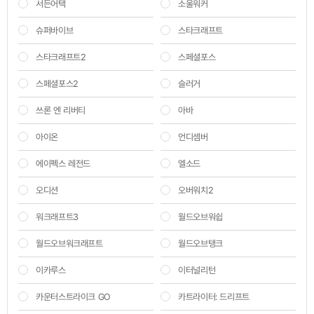
서든어택
소울워커
슈퍼바이브
스타크래프트
스타크래프트2
스페셜포스
스페셜포스2
슬러거
쓰론 엔 리버티
아바
아이온
언디셈버
에이펙스 레전드
엘소드
오디션
오버워치2
워크래프트3
월드오브워쉽
월드오브워크래프트
월드오브탱크
이카루스
이터널리턴
카운터스트라이크 GO
카트라이터: 드리프트