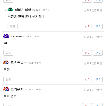
살빼기싫어
25-07-01 01:11
신고
|
공감 확인
서든은 진짜 존나 신기하네
답글
1
0
Katana
25-06-30 19:19
신고
|
공감 확인
xd
답글
0
0
후쵸핸솜
25-06-30 19:23
신고
|
공감 확인
투완.
답글
0
0
크라우저
25-06-30 20:24
신고
|
공감 확인
투표 완료
답글
0
0