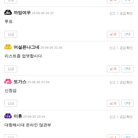
까망여우
25-06-30 20:37
신고
|
공감 확인
투표.
답글
0
0
어설픈나그네
25-06-30 21:40
신고
|
공감 확인
리스트좀 업뎃합시다
답글
0
0
또가스
25-06-30 21:54
신고
|
공감 확인
신창섭
답글
0
0
이휴
25-06-30 23:44
신고
|
공감 확인
대항해시대 온라인 많관부
답글
1
0