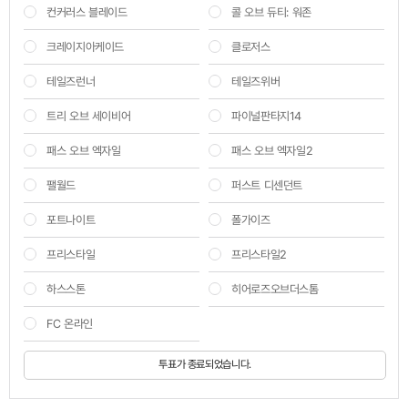
컨커러스 블레이드
콜 오브 듀티: 워존
크레이지아케이드
클로저스
테일즈런너
테일즈위버
트리 오브 세이비어
파이널판타지14
패스 오브 엑자일
패스 오브 엑자일2
팰월드
퍼스트 디센던트
포트나이트
폴가이즈
프리스타일
프리스타일2
하스스톤
히어로즈오브더스톰
FC 온라인
투표가 종료되었습니다.