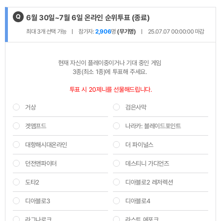
Q
제
6월 30일~7월 6일 온라인 순위투표
(종료)
목
최대
3
개 선택 가능
참가자:
2,906
명
(무기명)
25.07.07 00:00:00
마감
:
현재 자신이 플레이중이거나 기대 중인 게임 

3종(최소 1종)에 투표해 주세요.
투표 시 20제니를 선물해드립니다.
거상
검은사막
겟앰프드
나라카: 블레이드포인트
대항해시대온라인
더 파이널스
던전앤파이터
데스티니 가디언즈
도타2
디아블로2 레저렉션
디아블로3
디아블로4
라그나로크
라스트 에포크