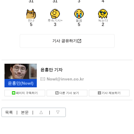
31
31
3
4
씬나
후속기사+
울음
녹는다
5
3
5
2
기사 공유하기
윤홍만 기자
Nowl@inven.co.kr
윤홍만
(Nowl)
페이지 구독하기
다른 기사 보기
기사 제보하기
목록
|
본문
|
△
|
▽