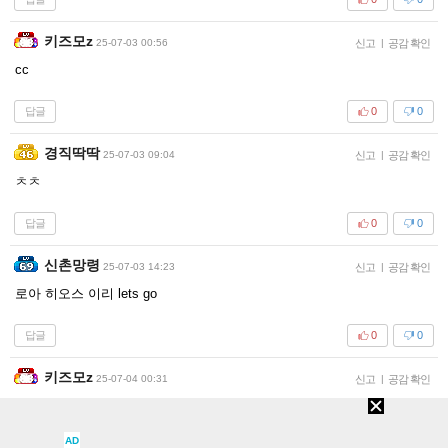
키즈모z
25-07-03 00:56
신고
|
공감 확인
cc
답글
0
0
경직딱딱
25-07-03 09:04
신고
|
공감 확인
ㅊㅊ
답글
0
0
신촌망령
25-07-03 14:23
신고
|
공감 확인
로아 히오스 이리 lets go
답글
0
0
키즈모z
25-07-04 00:31
신고
|
공감 확인
cc
AD
답글
0
0