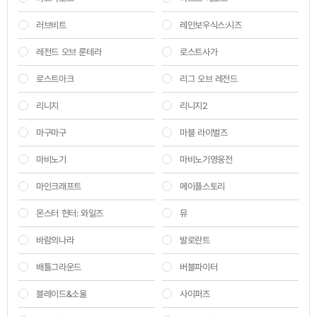
러브비트
레인보우식스:시즈
레전드 오브 룬테라
로스트사가
로스트아크
리그 오브 레전드
리니지
리니지2
마구마구
마블 라이벌즈
마비노기
마비노기영웅전
마인크래프트
메이플스토리
몬스터 헌터: 와일즈
뮤
바람의나라
발로란트
배틀그라운드
버블파이터
블레이드&소울
사이퍼즈