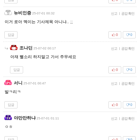
뉴비인증
25-07-01 00:32
신고
|
공감 확인
이거 로아 멕이는 기사제목 아니냐.. ;;
답글
0
0
조나딘
25-07-02 00:17
신고
|
공감 확인
아재 뻘소리 하지말고 가서 주무세요
답글
0
0
서니
25-07-01 00:47
신고
|
공감 확인
발ㅋ리ㅋ
답글
0
0
야만만하냐
25-07-01 01:11
신고
|
공감 확인
ㅇㅎ
답글
0
0