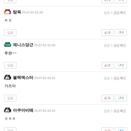
탐욕
25-07-01 01:20
신고
|
공감 확인
ㅌㅍ
답글
0
0
제니스당근
25-07-01 01:50
신고
|
공감 확인
투완~~
답글
0
0
블랙덱스터
25-07-01 02:31
신고
|
공감 확인
가즈아
답글
0
0
아쿠아비떼
25-07-01 04:15
신고
|
공감 확인
ㅎㅎㅎ
답글
0
0