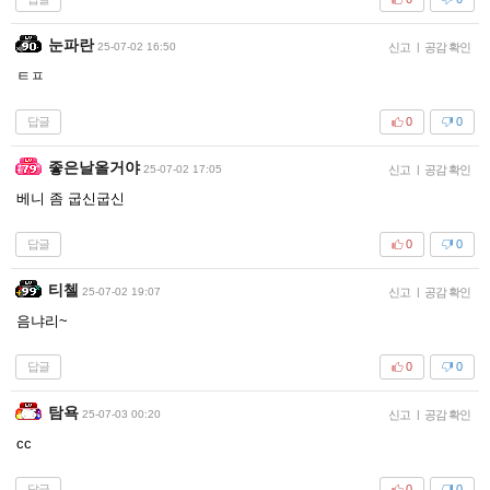
눈파란
25-07-02 16:50
신고
|
공감 확인
ㅌㅍ
답글
0
0
좋은날올거야
25-07-02 17:05
신고
|
공감 확인
베니 좀 굽신굽신
답글
0
0
티첼
25-07-02 19:07
신고
|
공감 확인
음냐리~
답글
0
0
탐욕
25-07-03 00:20
신고
|
공감 확인
cc
답글
0
0