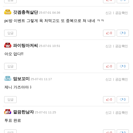
갓겜충척살단
25-07-01 04:36
신고
|
공감 확인
pc방 이벤트 그렇게 욕 처먹고도 또 중복으로 쳐 내네 ㅋㅋ
답글
0
0
파이팅아저씨
25-07-01 10:51
신고
|
공감 확인
아오 덥다!!
답글
0
0
맘보꼬미
25-07-01 11:17
신고
|
공감 확인
제니 가즈아아ㅏ
답글
0
0
깔끔한남자
25-07-01 11:25
신고
|
공감 확인
투표 완료
답글
0
0