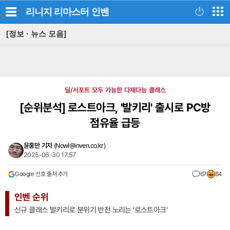
리니지 리마스터
인벤
[정보 · 뉴스 모음]
딜/서포트 모두 가능한 다재다능 클래스
[순위분석]
로스트아크, '발키리' 출시로 PC방
점유율 급등
윤홍만 기자
(
Nowl@inven.co.kr
)
2025-06-30 17:57
Google 선호 출처 추가
67
84
인벤 순위
신규 클래스 발키리로 분위기 반전 노리는 '로스트아크'