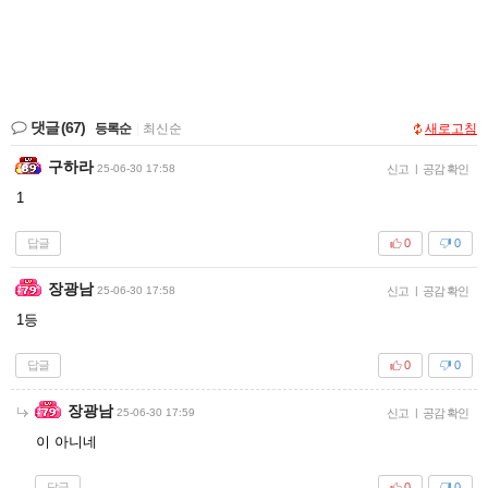
댓글
(67)
등록순
|
최신순
새로고침
구하라
25-06-30 17:58
신고
|
공감 확인
1
답글
0
0
장광남
25-06-30 17:58
신고
|
공감 확인
1등
답글
0
0
장광남
25-06-30 17:59
신고
|
공감 확인
이 아니네
답글
0
0