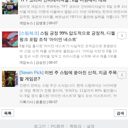
다. 오는 10월 필리핀 마닐라에서 총상금 11만 달러 규모의 제4회
라이엇 게임즈가 주최하는 'TFT 코리아 인비테이셔널'이 8일 오후 2시
FWC 그랜드 파이널이 개최될 예정이며, 위메이드커넥트는 이를
서울 여의도 더현대 서울에서 열립니다. 이번 대회에는 한국의 박찬서와
통해 커뮤니티 중심의 장기 성장 모델을 지속할 방침입니다....
김주한, 일본의 타이틀, 베트남의 YBY1이 출전해 실력을 겨룹니다. TFT
는 소속팀 없이 개인 자격으로 참가하는 독특한 대회 구조를 가지며, 누
게임뉴스 |
김병호
|
08-07
구나 참여 가능한 '소파에서 왕관까지'라는 철학을 실천하고 있습니다.
17일까지 이어지는 이번 행사는 신규 세트 체험과 공연 등 다양한 즐길
[스팀체크]
스팀 긍정 99% 압도적으로 긍정적, 디젤
1
거리를 제공하며, 이후 현대백화점 판교점에서도 행사가 이어질 예정입
펑크 포탑 조작 '아이언 네스트'
니다. 연말에는 라스베이거스 오픈이 개최됩니다....
8월 6일 출시된 '아이언 네스트'가 사실적인 조작감으로 호평받으
며 스팀 신작 매출 상위권에 올랐습니다. '이터널 리턴'은 8월 13
일 정규 시즌 개막을 앞두고 프리시즌을 시작해 국내 매출 1위를
기록했습니다. 25주년을 맞은 '고스트 리콘' 시리즈는 8월 6일 쇼
게임뉴스 |
강승진
|
08-07
케이스와 함께 대규모 할인을 진행하며 순위가 급상승했고, 신작
'마블 투혼: 파이팅 소울즈'와 레트로 수리 시뮬레이션 '리스토
[Steam Pick]
이번 주 스팀에 쏟아진 신작, 지금 주목
1
리'도 스팀에 정식 출시되었습니다....
할 게임은?
인벤이 전하는 스팀 주간 소식입니다. 현재 스팀에서는 '사이버펑
크 게임 축제'가 진행 중이며, '위쳐3'는 11일까지 80% 할인합니
다. 6일 정식 출시된 '아이언 네스트'와 '필드 오브 미스트리아', '커
세어 코브'가 호평받고 있습니다. 한편, 7일 출시된 '마블 투혼'은
기획기사 |
윤홍만
|
08-07
태그 시스템에 대한 호불호가 갈리며 복합적 평가를 기록 중입니
다. 유비소프트의 '고스트리콘: 와일드랜드'는 7년 만의 대규모 업
목록
검색
데이트 '라스트 라이츠'와 함께 95% 할인 중입니다....
로그인
PC화면
퀵링크
설정