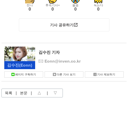
씬나
후속기사+
울음
녹는다
0
0
0
0
기사 공유하기
김수진 기자
Eonn@inven.co.kr
김수진
(Eonn)
페이지 구독하기
다른 기사 보기
기사 제보하기
목록
|
본문
|
△
|
▽