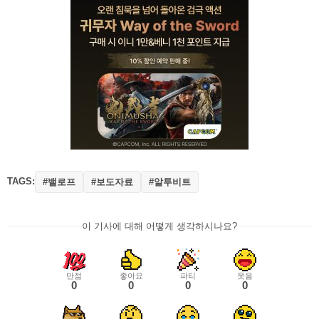
TAGS:
#밸로프
#보도자료
#알투비트
이 기사에 대해 어떻게 생각하시나요?
만점
좋아요
파티
웃음
0
0
0
0