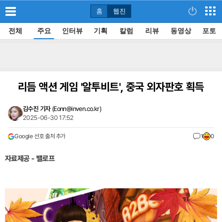
홈
웹진
전체
주요
인터뷰
기획
칼럼
리뷰
동영상
포토
리듬 액션 게임 '알투비트', 중국 외자판호 획득
김수진 기자
(
Eonn@inven.co.kr
)
2025-06-30 17:52
Google 선호 출처 추가
1
0
자료제공 - 밸로프