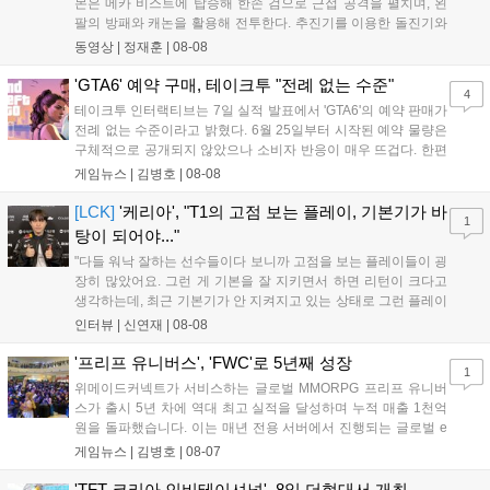
몬은 메카 비스트에 탑승해 한손 검으로 근접 공격을 펼치며, 왼
팔의 방패와 캐논을 활용해 전투한다. 추진기를 이용한 돌진기와
참격 형태의 궁극기를 보유했고, 메카 파괴 시 맨몸으로 기관총을
동영상 |
정재훈
|
08-08
사용하는 특징이 있다. 디몬은 오는 8월 12일 시작되는 시즌4 부
산의 영웅들 업데이트를 통해 정식 출시될 예정이다....
'GTA6' 예약 구매, 테이크투 "전례 없는 수준"
4
테이크투 인터랙티브는 7일 실적 발표에서 'GTA6'의 예약 판매가
전례 없는 수준이라고 밝혔다. 6월 25일부터 시작된 예약 물량은
구체적으로 공개되지 않았으나 소비자 반응이 매우 뜨겁다. 한편
11월 19일 PS5와 Xbox 시리즈 X|S로 정식 출시될 예정이며, 록
게임뉴스 |
김병호
|
08-08
스타 게임즈는 한국 시각 28일 오전 4시 넷플릭스를 통해 장편 영
상 'Grand Theft Auto VI: An Extended Look'을 최초 공개할 계획
[LCK]
'케리아', "T1의 고점 보는 플레이, 기본기가 바
1
이다....
탕이 되어야..."
"다들 워낙 잘하는 선수들이다 보니까 고점을 보는 플레이들이 굉
장히 많았어요. 그런 게 기본을 잘 지키면서 하면 리턴이 크다고
생각하는데, 최근 기본기가 안 지켜지고 있는 상태로 그런 플레이
를 추구하다 보니까 팀적으로 안 좋은 사고가 계속 많이 났던 것
인터뷰 |
신연재
|
08-08
같습니다." T1은 6일 서울 종로구 치지직 롤파크에서 열린 '2026
LoL 챔피언스 코리아(LCK)'...
'프리프 유니버스', 'FWC'로 5년째 성장
1
위메이드커넥트가 서비스하는 글로벌 MMORPG 프리프 유니버
스가 출시 5년 차에 역대 최고 실적을 달성하며 누적 매출 1천억
원을 돌파했습니다. 이는 매년 전용 서버에서 진행되는 글로벌 e
스포츠 대회 FWC의 영향이 큽니다. FWC는 이용자가 동일한 조
게임뉴스 |
김병호
|
08-07
건에서 시즌을 함께 즐기는 구조로, 올해 4월 시작된 FWC 2026
은 전년 대비 매출과 이용자 지표가 대폭 상승하는 성과를 냈습니
'TFT 코리아 인비테이셔널', 8일 더현대서 개최