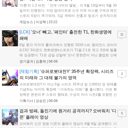
'이환'의 1.3 버전 「안개 너머의 별빛」이 8월 19일부터 9월 30
일까지 진행된다. 이번 업데이트로 신규 지역 어스름 구역과 메인
스토리 6장이 추가되며, S급 캐릭터 잔홍과 링코가 순차적으로
등장한다. 여름 시즌을 맞아 비치발리볼, 수상 오토바이 등 다채
게임뉴스 |
이성혁
|
23:22
로운 이벤트가 열리고, 캐릭터 렌더링 개선 및 랜덤 코스튬 등 편
의성도 강화된다. 8월 11일까지 사용 가능한 교환 코드 3종이 제
[LCK]
'오너' 빼고, '페인터' 출전한 T1, 한화생명에
11
공되며, 상세 일정은 공식 채널을 통해 확인할 수 있다....
패배
8일 종각 치지직 롤파크에서 진행된 '2026 LoL 챔피언스 코리아
(LCK)' 3라운드 한화생명e스포츠가 T1을 2:1로 꺾고 3연패 탈출
에 성공했다. T1은 금일 선발에 '오너' 문현준이 아닌 콜업된 신예
'페인터' 김은후를 투입했지만, 결국 1:2로 패배하고 말았다. T1은
경기결과 |
김홍제
|
08-08
'케리아'의 카밀이 좋은 플레이를 통해 한화생명 바텀 듀오의 점멸
을 빼냈다....
[체험기획]
'슈퍼로봇대전Y' 35주년 확장팩, 시리즈
2
의 미래와 그 대체 불가의 영역
슈퍼로봇대전Y가 지난 5일 시리즈 35주년 및 2,000만 장 판매를
기념하는 마지막 확장팩 ‘~가속하는 미래~’를 출시했다. 이번 확
장팩은 본편의 IF 스토리 형태로, 수성의 마녀 시즌2를 포함한 신
규 참전작과 크로스오버 합체기를 선보이며 작품을 완결 짓는다.
기획기사 |
강승진
|
08-08
기존 연출의 한계와 로봇 게임 시장의 어려움 속에서도 팬들이 원
하는 몰입감 있는 서사와 조합을 구현하며 시리즈의 미래를 향한
검과 방패, 돌진기에 원거리 공격까지? 오버워치 '디
5
새로운 가능성을 제시했다....
몬' 플레이 영상
오버워치 신규 영웅 디몬의 플레이 영상이 8월 8일 공개됐다. 디