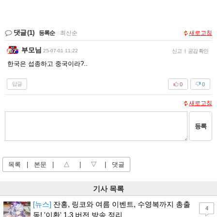
댓글
(1)
등록순
|
최신순
새로고침
부모님
25-07-01 11:22
신고
|
공감 확인
한국은 섭종하고 중국이라?..
답글
0
0
새로고침
등록
목록
|
본문
|
△
|
▽
|
댓글
기사 목록
[뉴스]
잔홍, 링코와 여름 이벤트, 수영복까지 총출
4
동! '이환' 1.3 버전 방송 정리