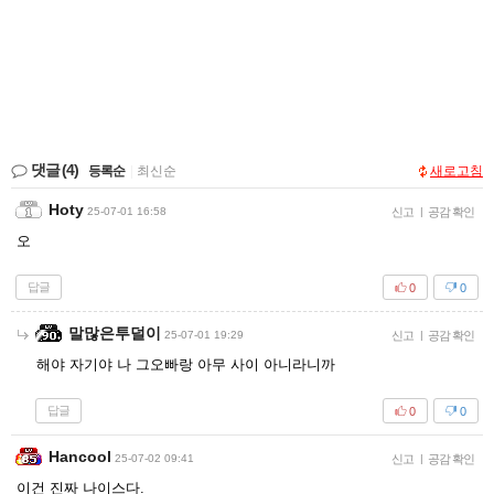
댓글
(4)
등록순
|
최신순
새로고침
Hoty
25-07-01 16:58
신고
|
공감 확인
오
답글
0
0
말많은투덜이
25-07-01 19:29
신고
|
공감 확인
해야 자기야 나 그오빠랑 아무 사이 아니라니까
답글
0
0
Hancool
25-07-02 09:41
신고
|
공감 확인
이건 진짜 나이스다.