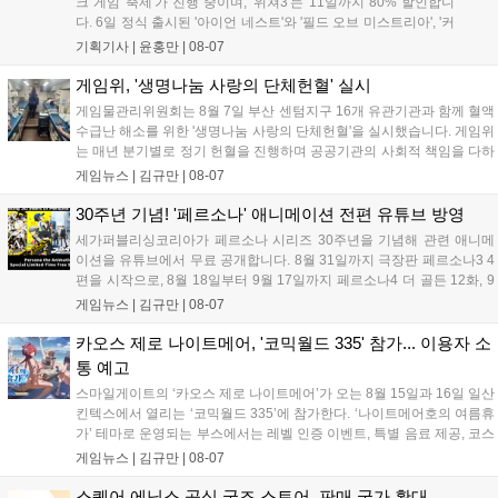
크 게임 축제'가 진행 중이며, '위쳐3'는 11일까지 80% 할인합니
다. 6일 정식 출시된 '아이언 네스트'와 '필드 오브 미스트리아', '커
세어 코브'가 호평받고 있습니다. 한편, 7일 출시된 '마블 투혼'은
기획기사 |
윤홍만
|
08-07
태그 시스템에 대한 호불호가 갈리며 복합적 평가를 기록 중입니
다. 유비소프트의 '고스트리콘: 와일드랜드'는 7년 만의 대규모 업
게임위, '생명나눔 사랑의 단체헌혈' 실시
데이트 '라스트 라이츠'와 함께 95% 할인 중입니다....
게임물관리위원회는 8월 7일 부산 센텀지구 16개 유관기관과 함께 혈액
수급난 해소를 위한 '생명나눔 사랑의 단체헌혈'을 실시했습니다. 게임위
는 매년 분기별로 정기 헌혈을 진행하며 공공기관의 사회적 책임을 다하
고 있으며, 이번 행사에는 영화진흥위원회 등 14개 기관 임직원이 동참
게임뉴스 |
김규만
|
08-07
해 생명 나눔을 실천했습니다. 서태건 위원장은 이웃의 생명을 지키는
따뜻한 실천에 참여한 모든 임직원에게 감사의 뜻을 전하며 헌혈 문화
30주년 기념! '페르소나' 애니메이션 전편 유튜브 방영
확산에 앞장섰습니다....
세가퍼블리싱코리아가 페르소나 시리즈 30주년을 기념해 관련 애니메
이션을 유튜브에서 무료 공개합니다. 8월 31일까지 극장판 페르소나3 4
편을 시작으로, 8월 18일부터 9월 17일까지 페르소나4 더 골든 12화, 9
월 15일부터 10월 14일까지 페르소나5 시리즈가 순차 공개됩니다. 또한
게임뉴스 |
김규만
|
08-07
8월 16일까지 SNS를 통해 축하 메시지를 모집하며, 선정된 내용은 기념
영상 및 대형 전광판에 소개될 예정입니다....
카오스 제로 나이트메어, '코믹월드 335' 참가... 이용자 소
통 예고
스마일게이트의 ‘카오스 제로 나이트메어’가 오는 8월 15일과 16일 일산
킨텍스에서 열리는 ‘코믹월드 335’에 참가한다. ‘나이트메어호의 여름휴
가’ 테마로 운영되는 부스에서는 레벨 인증 이벤트, 특별 음료 제공, 코스
프레 모델 포토존 등 다채로운 행사가 진행된다. 유명 코스어 7인이 캐릭
게임뉴스 |
김규만
|
08-07
터로 변신해 이용자를 맞이하며, SNS 인증 시 추가 굿즈도 증정한다. 자
세한 정보는 공식 커뮤니티에서 확인 가능하다....
스퀘어 에닉스 공식 굿즈 스토어, 판매 국가 확대