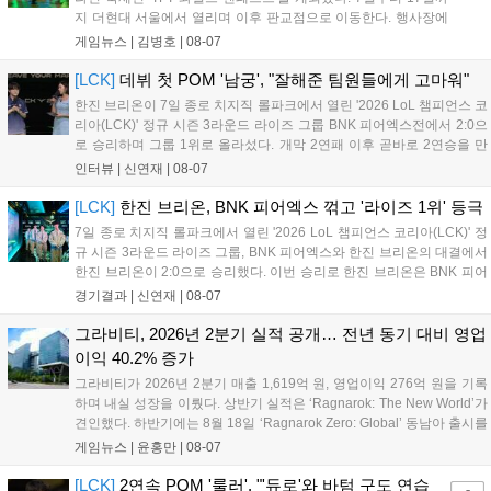
지 더현대 서울에서 열리며 이후 판교점으로 이동한다. 행사장에
는 체험, 스페셜, 무대 존이 마련됐으며 8일 오후 2시 인비테이셔
게임뉴스 |
김병호
|
08-07
널, 15일 오후 2시 스트리머 매치, 17일 오후 7시 30분 QWER 공
연 등 다채로운 일정이 준비되어 있다. 사전 예약은 조기 마감될
[LCK]
데뷔 첫 POM '남궁', "잘해준 팀원들에게 고마워"
만큼 큰 인기를 끌고 있다....
한진 브리온이 7일 종로 치지직 롤파크에서 열린 '2026 LoL 챔피언스 코
리아(LCK)' 정규 시즌 3라운드 라이즈 그룹 BNK 피어엑스전에서 2:0으
로 승리하며 그룹 1위로 올라섰다. 개막 2연패 이후 곧바로 2연승을 만
들어내면서 이어질 4라운드에 대한 기대감을 올렸다. 다음은 이날 데뷔
인터뷰 |
신연재
|
08-07
첫 POM을 수상한 '남궁' 남궁성훈의 POM 인터뷰 전문이다....
[LCK]
한진 브리온, BNK 피어엑스 꺾고 '라이즈 1위' 등극
7일 종로 치지직 롤파크에서 열린 '2026 LoL 챔피언스 코리아(LCK)' 정
규 시즌 3라운드 라이즈 그룹, BNK 피어엑스와 한진 브리온의 대결에서
한진 브리온이 2:0으로 승리했다. 이번 승리로 한진 브리온은 BNK 피어
엑스를 제치고 라이즈 그룹 1위로 올라섰다. 1세트, 한진 브리온이 '로머'
경기결과 |
신연재
|
08-07
조우진의 로크를 중심으로 게임을 유리하게 풀어갔다. '...
그라비티, 2026년 2분기 실적 공개… 전년 동기 대비 영업
이익 40.2% 증가
그라비티가 2026년 2분기 매출 1,619억 원, 영업이익 276억 원을 기록
하며 내실 성장을 이뤘다. 상반기 실적은 ‘Ragnarok: The New World’가
견인했다. 하반기에는 8월 18일 ‘Ragnarok Zero: Global’ 동남아 출시를
시작으로 9월 3일 ‘달려라 헤베레케 EX’, 9월 22일 ‘갈바테인’ 등 다양한
게임뉴스 |
윤홍만
|
08-07
신작을 선보인다. 4분기에는 ‘쟈레코 아케이드 콜렉션’과 ‘라이트 오디세
이’ 출시가 예정돼 있으며, 2027년에는 ‘Ragnarok 3’ 등 대작을 글로벌
[LCK]
2연속 POM '룰러', "'듀로'와 바텀 구도 연습