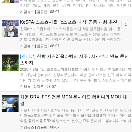
까지 일본 도쿄도립 산업무역센터 하마마쓰초관에서 열리는 인디 게임
전시회 ‘도쿄 게임 던전 13’에 참가합니다. GGA는 이번 행사에서
‘JALECO ARCADE COLLECTION’ 시리즈의 미공개 작품 12종을 최초
게임뉴스 |
김규만
|
08-07
공개하며, ‘다함께 쿠키요미. 월드 한국 Ver.’ 등 다양한 인디 게임을 선보
입니다. 시연 참여 관람객에게는 선착순으로 특별 굿즈를 증정하며, 인
KeSPA-스포츠서울, 'e스포츠 대상' 공동 개최 추진
1
디 게임 생태계 활성화와 신규 타이틀 반응 확인을 목표로 합니다....
한국e스포츠협회와 스포츠서울은 지난 6일 업무협약을 맺고 올
해 대한민국 e스포츠 발전을 위한 ‘e스포츠 대상’을 공동 개최하
기로 합의했습니다. 양측은 이번 협약을 통해 시상식의 공정성과
전문성을 강화하고 MZ세대를 겨냥한 미디어 영향력을 확대해 e
게임뉴스 |
김규만
|
08-07
스포츠 전 종목을 아우르는 대표 연례 행사로 육성할 계획입니다.
김영만 회장은 10년 만에 재추진되는 이번 시상식이 e스포츠의
[인터뷰]
한밤 시즌2 '울라텍의 저주', 서사부터 엔드 콘텐
성과와 가치를 널리 알리는 권위 있는 행사가 되도록 노력하겠다
츠까지
고 밝혔습니다....
2026년 8월 7일, 월드오브워크래프트: 한밤의 두 번째 시즌 '울라텍의 저
주' 개발자 인터뷰가 진행되었습니다. 이번 업데이트는 신규 야외 지역
'똬리의 섬'과 공격대 '맹독 심연', 야외 우두머리를 인스턴스로 재해석한
'소굴'을 포함합니다. 개발진은 하우징 시스템 개선 및 신화+ 던전 로테이
인터뷰 |
정재훈
|
08-07
션, 공격대 보상 강화 등을 예고하며, 한국 팬들의 열정적인 성원에 감사
를 표했습니다....
키움 DRX, FPS 전문 MCN 온사이드 컴퍼니와 MOU 체
결
키움 DRX가 지난 8월 5일 서울타워에서 FPS 전문 MCN 온사이드 컴퍼
니와 e스포츠 콘텐츠 강화를 위한 업무 협약을 체결했다. 양사는 이번 협
약을 통해 키움 DRX의 발로란트 선수단 IP와 온사이드 컴퍼니의 크리에
이터 네트워크를 결합하여 정규 및 특별 콘텐츠를 공동 기획한다. 또한
게임뉴스 |
김규만
|
08-07
디지털 콘텐츠 제작을 넘어 팬들이 직접 참여하는 오프라인 행사 등 온·