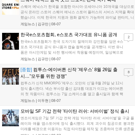
스퀘어 에닉스가 한국을 포함한 아시아·오세아니아 10개국을 대상으로
공식 온라인 스토어 스퀘어 에닉스 스토어 플러스의 서비스 지역을 확대
했습니다. 이제 한국어 지원과 원화 결제가 가능하며 파이널 판타지, 니
어 등 주요 게임의 피규어, 굿즈를 구매할 수 있습니다. 신상품이 순차적
게임뉴스 |
김규만
|
08-07
으로 추가될 예정이며 이용자는 사이트에서 국가를 한국으로 설정해 이
용 가능합니다....
한국e스포츠협회, e스포츠 국가대표 유니폼 공개
2
한국e스포츠협회가 한국 도자기의 절제미와 강인함을 담은 e스
포츠 국가대표 공식 유니폼과 캡슐 컬렉션을 공개했다. 이번 유니
폼은 아시안게임 및 사전 행사에서 착용될 예정이며, 일상복으로
구성된 컬렉션은 오는 8월 28일부터 골스튜디오 공식 홈페이지
게임뉴스 |
김규만
|
08-07
와 무신사, 오프라인 매장에서 판매된다. 다만 아시안게임 결선에
서는 대회 규정에 따라 별도의 유니폼을 착용할 계획이다....
[종합]
컴투스-에이버튼 신작 '제우스' 8월 26일 출
8
시…"모두를 위한 경쟁"
컴투스가 신작 MMORPG '제우스: 오만의 신'을 8월 26일 낮 12시
정식 출시한다. 넥슨 부사장 출신 김대훤 대표가 이끄는 에이버튼
의 첫 작품이다. 컴투스는 7일 쇼케이스를 열고 출시일과 함께 핵
심 콘텐츠, 유료화 정책, 운영 방향을 공개했다. 캐릭터명 선점은
게임뉴스 |
이두현
|
08-07
8월 13일 오후 8시 시작한다. '제우스: 오만의 신'은 최고신 제우스
의 오만으로 균열이...
모바일 SF 기갑 전략 '타이탄 러쉬: 서바이벌' 정식 출시
엔조이게임은 7일 SF 기갑 전략 게임 ‘타이탄 러쉬: 서바이벌’을 구글 플
레이와 애플 앱스토어에 정식 출시했다. 외계 괴수의 침공으로 붕괴한
미래를 배경으로 이용자는 직접 타이탄을 제작 및 조종하며 인류 생존을
위한 전투를 펼친다. 지휘관 모집, 피난처 운영, 연맹 협동 콘텐츠가 특징