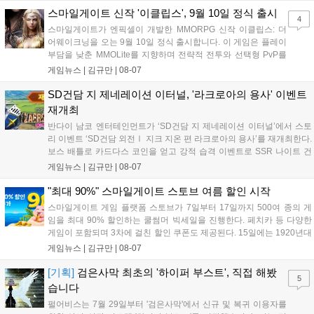
오프라인 연계 프로그램을 순차적으로 선보이며 e스포츠 생태계 확장에
스마일게이트 신작 '이클립스', 9월 10일 정식 출시
4
나설 계획이다....
스마일게이트가 엔픽셀이 개발한 MMORPG 신작 이클립스: 더
어웨이크닝을 오는 9월 10일 정식 출시합니다. 이 게임은 플레이
부담을 낮춘 MMOLite를 지향하며 전략적 전투와 선택형 PvP를
특징으로 합니다. 현재 공식 홈페이지와 앱 마켓에서 사전등록을
게임뉴스 |
김규만
|
08-07
진행 중이며 참여자에게는 초월 소환권 등 다양한 보상을 제공합
니다. 또한 카카오톡 채널 추가 시 주차별 스페셜 쿠폰과 한정 스
SD건담 지 제네레이션 이터널, '라크로아의 용사' 이벤트
킨, 경품 이벤트 등 풍성한 혜택을 마련해 이용자들의 기대를 모
재개최
으고 있습니다....
반다이 남코 엔터테인먼트가 ‘SD건담 지 제네레이션 이터널’에서 스토
리 이벤트 ‘SD건담 외전Ⅰ 지크 지온 편 라크로아의 용사’를 재개최한다.
보스 배틀로 카드다스 코인을 얻고 강적 습격 이벤트로 SSR 나이트 건
담을 획득할 수 있다. 로그인 보너스로 최대 다이아 3,000개를 지급하며,
게임뉴스 |
김규만
|
08-07
8월 31일까지 실물대 유니콘 건담 입상 피날레를 기념해 SSR 유닛을 전
원 증정한다. 또한 9월 30일까지 공식 유튜브에서 특별 프로그램을 시청
"최대 90%" 스마일게이트 스토브 여름 할인 시작
할 수 있다....
스마일게이트 게임 플랫폼 스토브가 7일부터 17일까지 500여 종의 게
임을 최대 90% 할인하는 쿨썸머 빅세일을 진행한다. 페치카 등 다양한
게임이 포함되며 3차에 걸친 할인 쿠폰도 제공된다. 15일에는 1920년대
경성 배경의 신작 그날의 신문이 출시되며, 15일부터 17일까지는 국내
게임뉴스 |
김규만
|
08-07
개발사 게임을 위한 시크릿 쿠폰도 추가 발행될 예정이다. 자세한 내용
은 공식 페이지에서 확인 가능하다....
[기획]
검은사막 최초의 '하이퍼 부스트', 직접 해봤
5
습니다
펄어비스는 7월 29일부터 '검은사막'에서 신규 및 복귀 이용자를