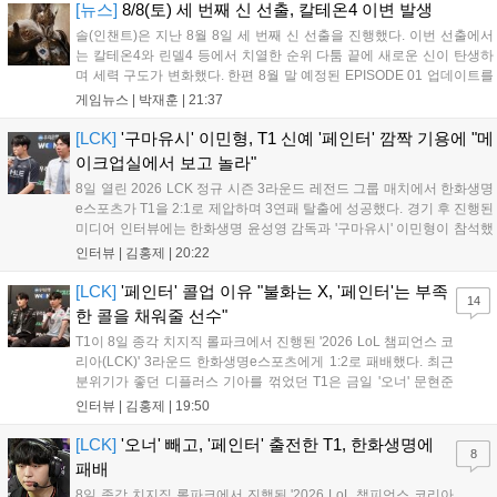
었...
[뉴스]
8/8(토) 세 번째 신 선출, 칼테온4 이변 발생
솔(인챈트)은 지난 8월 8일 세 번째 신 선출을 진행했다. 이번 선출에서
는 칼테온4와 린델4 등에서 치열한 순위 다툼 끝에 새로운 신이 탄생하
며 세력 구도가 변화했다. 한편 8월 말 예정된 EPISODE 01 업데이트를
통해 월드 콘텐츠가 추가될 예정이며, 이를 통해 추후 주신 및 절대신에
게임뉴스 |
박재훈
|
21:37
대한 정보가 공개될 것으로 기대된다. 서버별 입지 확보를 위한 경쟁은
더욱 가속화될 전망이다....
[LCK]
'구마유시' 이민형, T1 신예 '페인터' 깜짝 기용에 "메
이크업실에서 보고 놀라"
8일 열린 2026 LCK 정규 시즌 3라운드 레전드 그룹 매치에서 한화생명
e스포츠가 T1을 2:1로 제압하며 3연패 탈출에 성공했다. 경기 후 진행된
미디어 인터뷰에는 한화생명 윤성영 감독과 '구마유시' 이민형이 참석했
다. 먼저 승리 소감에 대해 윤성영 감독은 "오랜만에 승리해 기분이 좋고,
인터뷰 |
김홍제
|
20:22
남은 경기도 잘 준비하겠다"고 밝혔으며, '구마유시' 역시 "3...
[LCK]
'페인터' 콜업 이유 "불화는 X, '페인터'는 부족
14
한 콜을 채워줄 선수"
T1이 8일 종각 치지직 롤파크에서 진행된 '2026 LoL 챔피언스 코
리아(LCK)' 3라운드 한화생명e스포츠에게 1:2로 패배했다. 최근
분위기가 좋던 디플러스 기아를 꺾었던 T1은 금일 '오너' 문현준
을 빼고 신예 '페인터' 김은후를 투입시키는 강수를 뒀으나 결국
인터뷰 |
김홍제
|
19:50
아쉬운 결과를 맞이하게 됐다. 이하 T1 임재현 감독대행과 '페이
즈' 김수환의 인터뷰 내...
[LCK]
'오너' 빼고, '페인터' 출전한 T1, 한화생명에
8
패배
8일 종각 치지직 롤파크에서 진행된 '2026 LoL 챔피언스 코리아