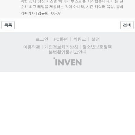
위한 상시 성장 시스템 '하이퍼 부스트'를 시작했습니다. 이는 단
순히 최고 레벨을 제공하는 것이 아니라, 시즌 캐릭터 육성, 올비
아 아카데미 수료, 아침의 나라 설화 진행 등 4단계 과정을 통해
기획기사 |
김규만
|
08-07
게임에 적응하며 공방합 750을 목표로 성장하는 구조입니다. 이
용자는 과제를 완수하며 동(V) 투발라 장비와 검은별 무기, 카라
목록
검색
자드 장신구 등을 획득해 주요 콘텐츠에 진입할 수 있습니다....
로그인
PC화면
퀵링크
설정
청소년보호정책
이용약관
개인정보처리방침
불법촬영물신고안내
(주)
인
벤