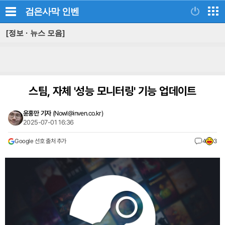
검은사막
인벤
[정보 · 뉴스 모음]
스팀, 자체 '성능 모니터링' 기능 업데이트
윤홍만 기자
(
Nowl@inven.co.kr
)
2025-07-01 16:36
Google 선호 출처 추가
4
3