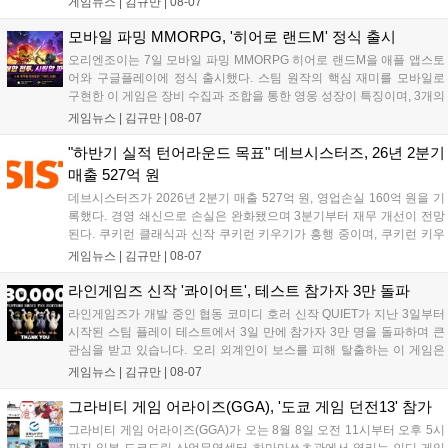
게임뉴스 |
김규만
|
08-07
이며 출시를 기념해 접속 시 영웅 경험치와 다이아몬드 등 다양한 성장
지원 보상을 제공한다. 상세 내용은 공식 커뮤니티에서 확인 가능하다....
모바일 파밍 MMORPG, '히어로 랜드M' 정식 출시
오리엔조이는 7일 모바일 파밍 MMORPG 히어로 랜드M을 애플 앱스토
어와 구글플레이에 정식 출시했다. 스팀 원작의 핵심 재미를 모바일로
구현한 이 게임은 장비 수집과 조합을 통한 영웅 성장이 특징이며, 3개의
무기 스킬을 활용한 전략적 전투와 길드전 등 다양한 콘텐츠를 제공한
게임뉴스 |
김규만
|
08-07
다. 정식 출시를 기념해 사전예약자 50만 명 달성 보상을 포함한 다양한
혜택을 지급하며, 상세 내용은 공식 라운지에서 확인할 수 있다. 이용자
"하반기 실적 턴어라운드 목표" 데브시스터즈, 26년 2분기
는 게임 접속 및 주요 콘텐츠 플레이를 통해 성장을 지원받을 수 있다....
매출 527억 원
데브시스터즈가 2026년 2분기 매출 527억 원, 영업손실 160억 원을 기
록했다. 경영 쇄신으로 손실은 완화됐으며 3분기부터 재무 개선이 전망
된다. 쿠키런 클래식과 신작 쿠키런 키우기가 흥행 중이며, 쿠키런 키우
기는 13일 첫 업데이트를 시작으로 2주 간격의 콘텐츠를 제공한다. 또한
게임뉴스 |
김규만
|
08-07
9월 미국 로블록스 개발자 컨퍼런스에 참여해 IP 생태계를 확장할 계획
이다. 회사는 비용 효율화와 신작 흥행을 통해 하반기 실적 턴어라운드
라인게임즈 신작 '콰이어트', 테스트 참가자 3만 돌파
를 이끌 방침이다....
라인게임즈가 개발 중인 협동 코미디 호러 신작 QUIET가 지난 3일부터
시작된 스팀 플레이 테스트에서 3일 만에 참가자 3만 명을 돌파하며 큰
관심을 받고 있습니다. 오리 외계인이 보스를 피해 탈출하는 이 게임은
최대 4인 협동을 지원하며, 소음 관리와 물리 법칙을 활용한 전략적 플레
게임뉴스 |
김규만
|
08-07
이가 핵심입니다. 라인게임즈는 수집된 이용자 피드백을 반영해 게임성
을 개선 중이며, 상세 정보는 스팀 페이지에서 확인 가능합니다....
그라비티 게임 어라이즈(GGA), '도쿄 게임 던전13' 참가
그라비티 게임 어라이즈(GGA)가 오는 8월 8일 오전 11시부터 오후 5시