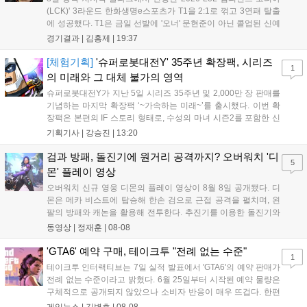
(LCK)' 3라운드 한화생명e스포츠가 T1을 2:1로 꺾고 3연패 탈출
에 성공했다. T1은 금일 선발에 '오너' 문현준이 아닌 콜업된 신예
'페인터' 김은후를 투입했지만, 결국 1:2로 패배하고 말았다. T1은
경기결과 |
김홍제
|
19:37
'케리아'의 카밀이 좋은 플레이를 통해 한화생명 바텀 듀오의 점멸
을 빼냈다....
[체험기획]
'슈퍼로봇대전Y' 35주년 확장팩, 시리즈
1
의 미래와 그 대체 불가의 영역
슈퍼로봇대전Y가 지난 5일 시리즈 35주년 및 2,000만 장 판매를
기념하는 마지막 확장팩 ‘~가속하는 미래~’를 출시했다. 이번 확
장팩은 본편의 IF 스토리 형태로, 수성의 마녀 시즌2를 포함한 신
규 참전작과 크로스오버 합체기를 선보이며 작품을 완결 짓는다.
기획기사 |
강승진
|
13:20
기존 연출의 한계와 로봇 게임 시장의 어려움 속에서도 팬들이 원
하는 몰입감 있는 서사와 조합을 구현하며 시리즈의 미래를 향한
검과 방패, 돌진기에 원거리 공격까지? 오버워치 '디
5
새로운 가능성을 제시했다....
몬' 플레이 영상
오버워치 신규 영웅 디몬의 플레이 영상이 8월 8일 공개됐다. 디
몬은 메카 비스트에 탑승해 한손 검으로 근접 공격을 펼치며, 왼
팔의 방패와 캐논을 활용해 전투한다. 추진기를 이용한 돌진기와
참격 형태의 궁극기를 보유했고, 메카 파괴 시 맨몸으로 기관총을
동영상 |
정재훈
|
08-08
사용하는 특징이 있다. 디몬은 오는 8월 12일 시작되는 시즌4 부
산의 영웅들 업데이트를 통해 정식 출시될 예정이다....
'GTA6' 예약 구매, 테이크투 "전례 없는 수준"
1
테이크투 인터랙티브는 7일 실적 발표에서 'GTA6'의 예약 판매가
전례 없는 수준이라고 밝혔다. 6월 25일부터 시작된 예약 물량은
구체적으로 공개되지 않았으나 소비자 반응이 매우 뜨겁다. 한편
11월 19일 PS5와 Xbox 시리즈 X|S로 정식 출시될 예정이며, 록