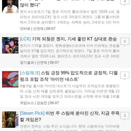
2
출시할 계획이다. 그라비티는 조인트벤처 설립과 라그나로크 에코 시스
많이 했다"
템 구축을 통해 신성장 동력을 확보할 방침이다....
젠지 e스포츠가 7일 종로 치지직 롤파크에서 열린 '2026 LoL 챔
피언스 코리아(LCK)' 정규 시즌 3라운드 레전드 그룹 kt 롤스터전
에서 2:0으로 승리했다. 1세트는 퍼펙트 승리, 2세트도 1만 차이
를 벌리며 25분 만에 승리하면서 말 그대로 압도적인 경기력을 선
인터뷰 |
신연재
|
08-07
보였다. '룰러' 박재혁은 1세트 코그모, 2세트 이즈리얼로 맹활약
하며 POM에 선정됐...
[LCK]
기억 되찾은 젠지, 기세 좋던 KT 상대로 완승
1
젠지가 기억을 찾았다. 한화생명e스포츠에 이어 이번에는 연승을
달리던 KT를 압도적인 경기력으로 꺾었다. 7일 종로 치지직 롤파
크에서 열린 '2026 LoL 챔피언스 코리아(LCK)' 정규 시즌 3라운
드 레전드 그룹, kt 롤스터와 젠지 e스포츠의 대결에서 젠지가 압
경기결과 |
신연재
|
08-07
승을 거뒀다. 개막주까지만 해도 급격하게 흔들리던 젠지였지만,
기억을 되찾기라도 한 듯 1,...
[스팀체크]
스팀 긍정 99% 압도적으로 긍정적, 디젤
1
펑크 포탑 조작 '아이언 네스트'
8월 6일 출시된 '아이언 네스트'가 사실적인 조작감으로 호평받으
며 스팀 신작 매출 상위권에 올랐습니다. '이터널 리턴'은 8월 13
일 정규 시즌 개막을 앞두고 프리시즌을 시작해 국내 매출 1위를
기록했습니다. 25주년을 맞은 '고스트 리콘' 시리즈는 8월 6일 쇼
게임뉴스 |
강승진
|
08-07
케이스와 함께 대규모 할인을 진행하며 순위가 급상승했고, 신작
'마블 투혼: 파이팅 소울즈'와 레트로 수리 시뮬레이션 '리스토
[Steam Pick]
이번 주 스팀에 쏟아진 신작, 지금 주목
1
리'도 스팀에 정식 출시되었습니다....
할 게임은?
인벤이 전하는 스팀 주간 소식입니다. 현재 스팀에서는 '사이버펑