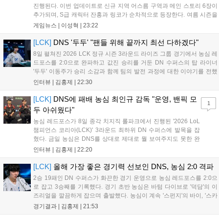
진행된다. 이번 업데이트로 신규 지역 어스름 구역과 메인 스토리 6장이
추가되며, S급 캐릭터 잔홍과 링코가 순차적으로 등장한다. 여름 시즌을
맞아 비치발리볼, 수상 오토바이 등 다채로운 이벤트가 열리고, 캐릭터
게임뉴스 |
이성혁
|
23:22
렌더링 개선 및 랜덤 코스튬 등 편의성도 강화된다. 8월 11일까지 사용
가능한 교환 코드 3종이 제공되며, 상세 일정은 공식 채널을 통해 확인할
[LCK]
DNS '두두' "팬들 위해 끝까지 최선 다하겠다"
수 있다....
8일 펼쳐진 2026 LCK 정규 시즌 3라운드 라이즈 그룹 경기에서 농심 레
드포스를 2:0으로 완파하고 값진 승리를 거둔 DN 수퍼스의 탑 라이너
'두두' 이동주가 승리 소감과 함께 팀의 발전 과정에 대한 이야기를 전했
다. 먼저 오랜만의 2:0 완승에 대해 '두두'는 "진짜 오랜만에 거둔 2:0 승
인터뷰 |
김홍제
|
22:30
리라 기쁘다. 특히 불리했던 1세트를 역전승으로 이끌어내...
[LCK]
DNS에 패배 농심 최인규 감독 "운영, 밴픽 모
1
두 아쉬웠다"
농심 레드포스가 8일 종각 치지직 롤파크에서 진행된 '2026 LoL
챔피언스 코리아(LCK)' 3라운드 최하위 DN 수퍼스에 발목을 잡
혔다. 금일 농심은 DNS를 상대로 제대로 뭘 보여주지도 못한 완
패를 당하고 말았다. 이하 농심 레드포스 최인규 감독과 '리헨즈'
인터뷰 |
김홍제
|
22:20
손시우의 인터뷰 전문이다. Q. 금일 DNS에 0:2로 패배했는데? 최
인규 감독 : 모든 경...
[LCK]
올해 가장 좋은 경기력 선보인 DNS, 농심 2:0 격파
2승 19패인 DN 수퍼스가 화끈한 경기 운영으로 농심 레드포스를 2:0으
로 잡고 3승째를 기록했다. 경기 초반 농심은 바텀 다이브로 '덕담'의 이
즈리얼을 깔끔하게 잡으며 출발했다. 농심이 계속 '스펀지'의 바이, '스카
웃'의 신드라가 맹활약하며 초반부터 잡은 주도권을 계속 잘 굴렸다.
경기결과 |
김홍제
|
21:53
DNS는 불리하지만 골드 차이는 크게 벌어지지 않으며 잘 따라가고 있