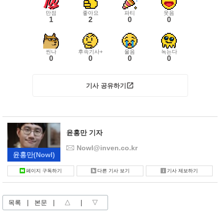
만점
좋아요
파티
웃음
1
2
0
0
씬나
후속기사+
울음
녹는다
0
0
0
0
기사 공유하기
윤홍만 기자
Nowl@inven.co.kr
윤홍만
(Nowl)
페이지 구독하기
다른 기사 보기
기사 제보하기
목록
|
본문
|
△
|
▽