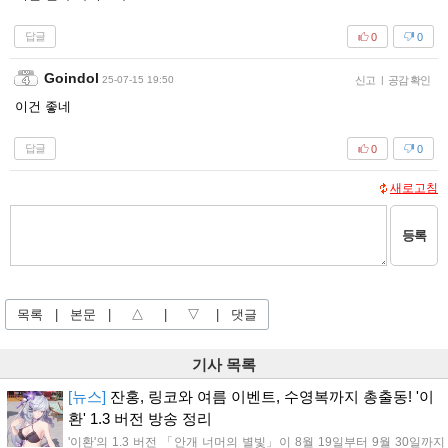
답글
0
0
Goindol
25-07-15 19:50
신고
|
공감 확인
이건 좋네
답글
0
0
새로고침
등록
목록
|
본문
|
△
|
▽
|
댓글
기사 목록
[뉴스]
잔홍, 링코와 여름 이벤트, 수영복까지 총출동! '이
환' 1.3 버전 방송 정리
'이환'의 1.3 버전 「안개 너머의 별빛」이 8월 19일부터 9월 30일까지