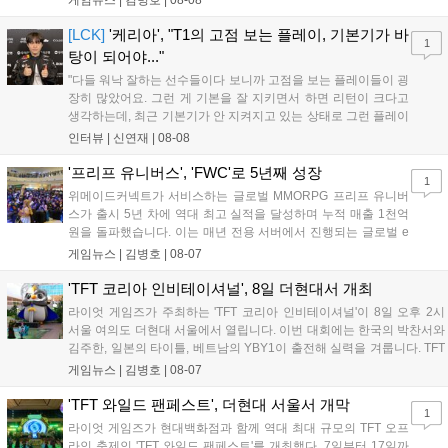
게임뉴스 |
김병호
|
08-08
스타 게임즈는 한국 시각 28일 오전 4시 넷플릭스를 통해 장편 영
상 'Grand Theft Auto VI: An Extended Look'을 최초 공개할 계획
[LCK]
'케리아', "T1의 고점 보는 플레이, 기본기가 바
1
이다....
탕이 되어야..."
"다들 워낙 잘하는 선수들이다 보니까 고점을 보는 플레이들이 굉
장히 많았어요. 그런 게 기본을 잘 지키면서 하면 리턴이 크다고
생각하는데, 최근 기본기가 안 지켜지고 있는 상태로 그런 플레이
를 추구하다 보니까 팀적으로 안 좋은 사고가 계속 많이 났던 것
인터뷰 |
신연재
|
08-08
같습니다." T1은 6일 서울 종로구 치지직 롤파크에서 열린 '2026
LoL 챔피언스 코리아(LCK)'...
'프리프 유니버스', 'FWC'로 5년째 성장
1
위메이드커넥트가 서비스하는 글로벌 MMORPG 프리프 유니버
스가 출시 5년 차에 역대 최고 실적을 달성하며 누적 매출 1천억
원을 돌파했습니다. 이는 매년 전용 서버에서 진행되는 글로벌 e
스포츠 대회 FWC의 영향이 큽니다. FWC는 이용자가 동일한 조
게임뉴스 |
김병호
|
08-07
건에서 시즌을 함께 즐기는 구조로, 올해 4월 시작된 FWC 2026
은 전년 대비 매출과 이용자 지표가 대폭 상승하는 성과를 냈습니
'TFT 코리아 인비테이셔널', 8일 더현대서 개최
다. 오는 10월 필리핀 마닐라에서 총상금 11만 달러 규모의 제4회
라이엇 게임즈가 주최하는 'TFT 코리아 인비테이셔널'이 8일 오후 2시
FWC 그랜드 파이널이 개최될 예정이며, 위메이드커넥트는 이를
서울 여의도 더현대 서울에서 열립니다. 이번 대회에는 한국의 박찬서와
통해 커뮤니티 중심의 장기 성장 모델을 지속할 방침입니다....
김주한, 일본의 타이틀, 베트남의 YBY1이 출전해 실력을 겨룹니다. TFT
는 소속팀 없이 개인 자격으로 참가하는 독특한 대회 구조를 가지며, 누
게임뉴스 |
김병호
|
08-07
구나 참여 가능한 '소파에서 왕관까지'라는 철학을 실천하고 있습니다.
17일까지 이어지는 이번 행사는 신규 세트 체험과 공연 등 다양한 즐길
'TFT 와일드 팬페스트', 더현대 서울서 개막
1
거리를 제공하며, 이후 현대백화점 판교점에서도 행사가 이어질 예정입
라이엇 게임즈가 현대백화점과 함께 역대 최대 규모의 TFT 오프
니다. 연말에는 라스베이거스 오픈이 개최됩니다....
라인 축제인 'TFT 와일드 팬페스트'를 개최했다. 7일부터 17일까