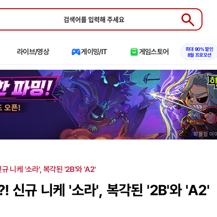
Submit
최대 90% 할인
라이브/영상
게이밍/IT
게임스토어
8월 프로모션
규 니케 '소라', 복각된 '2B'와 'A2'
신규 니케 '소라', 복각된 '2B'와 'A2'