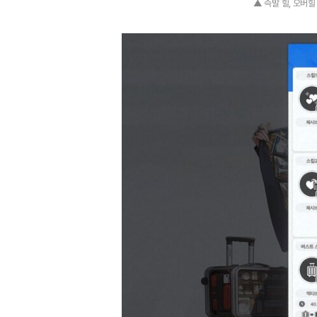
▲ 즉발 힐, 오버힐