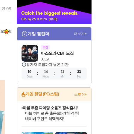
너
 21:08
0
5
게임 캘린더
더보기+
모집
아스오라 CBT 모집
08.19
참가자 모집까지 남은 기간
10
14
11
31
Days
Hours
Min
Sec
게임 핫딜 (PC/스팀)
스토어+
마블 투혼 파이팅 소울즈 정식출시!
마블 히어로 총 출동&화려한 격투!
네이버 포인트 혜택까지!
인벤게임즈 8월 특별 할인!
드래곤소드: 어웨이크닝 입점!
문명 7 특별 할인!
귀무자: 검의 길 예약 판매 중!
비스트 오브 리인카네이션 정식 출시!
커세어 코브 출시 기념 할인!
더 렐릭 퍼스트 가디언 정식 출시
베데스다 40주년 기념 할인 중!
캡콤 프렌차이즈 할인 진행 중!
캡콤 일부 상품 상시 할인
스타워즈 은하계 레이서
로블록스 기프트 카드 공식 입점
인기 퍼블리셔 모음!
스팀으로 만나는 드래곤소드!
조선&고려 DLC 출시 예정
10% 할인과
게임프릭 신작 IP
해적'섬'을 발전시키자!
설화x하드코어 액션!
베데스다의 명작들을
몬헌, 바하 등 인기 IP를
몬헌 와일즈 & 드래곤즈 도그마2
인벤게임즈에서 10% 추가 적립
Robux를 가장 안전하고