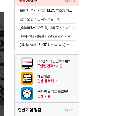
핫딜
게시판
더보기+
끌리젠 무선 선풍기 BLDC 무소음 가정용 스탠드형
손목 운동 스핀 자이로볼, 1개
[오늘끝딜+슈퍼적립] 샤크 무선청소기 에보파워시스템 NEO+ 초경량 자동먼지비움 화이트 LC351KRWH/LC350KRWH
[슈퍼적립] 자동센서 스마트 쓰레기통 가정용 사무실용 주방용 스테인리스 휴지통 일반형 20L 화이트
[최대혜택가 151,050원+슈퍼적립] 로지텍코리아 공식 G502 X PLUS 무선 게이밍 마우스 화이트
PC 견적이 궁금하다면?
IT인벤 견적게시판
매일매일,
인벤 출석체크!
주사위 굴리고 포인트!
인벤 마블
인벤 게임 평점
더보기+