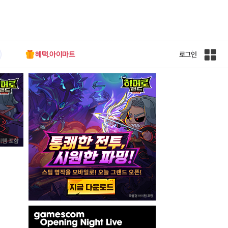
혜택.아이마트
로그인
인
벤
전
체
사
이
트
맵
인
벤
배