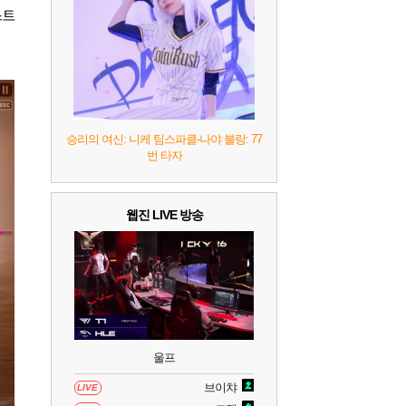
8
헤일로: 캠페인 이볼브드
2
스트
9
캡틴 츠바사 2 월드 파이터즈
10
레고 배트맨: 레거시 오브 더 다크 나이트
승리의 여신: 니케 팀스파클-나야 블랑: 77
번 타자
웹진 LIVE 방송
울프
브이챠
LIVE