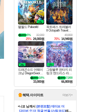
최대 90% 할인가를 만나보세요!
네이버혜택과 함께 만나보세요!
50%할인&추가 적립까지!
이니&베니 혜택까지!
네이버 혜택가와 함께 예약하세요!
할인&네이버혜택으로 만나보세요!
네이버페이 혜택과 만나보세요!
40주년 프로모션으로 만나보세요!
할인가에 만나보세요!
일부 에디션 상시 할인!
혜택으로 예약 판매 중
편안하게 충전하세요
팰월드 Palworld
옥토패스 트래블러
II Octopath Traveler I
I
5%
32,000
49,800
25%
24,000원
70%
14,940원
드래곤소드 어웨이
그랑블루 판타지 리
크닝 DragonSword A
링크 엔드리스 라그
wakening
나로크 Granblue Fa
10%
7,000
ntasy Relink Endless
33,000원
66,800원
Ragnarok
혜택.아이마트
더보기+
니코
님께서
(본편포함) 데이브 더
다이버 인 더 정글 번들 (스팀코드)
에