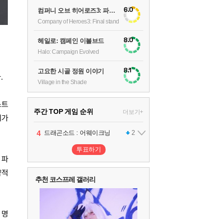
6.0
컴퍼니 오브 히어로즈3: 파이널 스탠드
Company of Heroes3: Final stand
8.0
헤일로: 캠페인 이볼브드
Halo: Campaign Evolved
8.1
고요한 시골 정원 이야기
.
Village in the Shade
스트
주간 TOP 게임 순위
더보기+
케가
1
2
3
4
5
팰월드
프로야구스피리츠2026
드래곤소드 : 어웨이크닝
블라인드 삼국
어쌔신 크리드: 블랙 플래그 리싱크드
1
2
2
1
투표하기
 파
6
그랑블루 판타지 리링크 - 엔드리스 라그나로크
1
략적
추천 코스프레 갤러리
7
리듬 천국 미라클 스타즈
2
 명