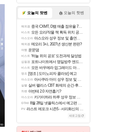
오늘의 팟벤
오늘의 핫벤
중국 CXMT, D램 매출 점유율 7%…글로벌 4위로 부상
해외겜
모든 요리/작물 책 획득 위치 공략 (36개) - 미식가 도전과제
비스트
아스오라 성우 정보 및 출연작 모음
아스오라
메모리 3사, 2027년 생산분 완판?
해외겜
운문댐
여행
'하늘 위의 공포' 도전과제 달성법
비스트
포트나이트에서 명일방주 엔드필드 [펠리카] 판매 예정
섭컬겜
모든 바우에라 업그레이드 아이템 획득 위치 공략 (89개)
비스트
[명조 | 도미노피자 콜라보] 예고
명조
아사쿠라 마이 성우 정보 및 주요 필모
아스오라
실버 팰리스 CBT 화제의 순간·후기 모음
실팰
아반테 2.0 자연흡기?
차벤
카가미하라 하루 성우 정보 및 주요 필모
아스오라
8월 28일 넷플릭스에서 예고편 공개 예정
GTA6
라스트 에포크 시즌5 - 서리화신의 분노 티저
PV
새로고침