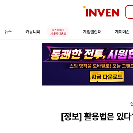
인
벤
로스트아크
뉴스
커뮤니티
게임캘린더
게이머존
기대평 이벤트
신
[정보]
활용법은 있다?! 