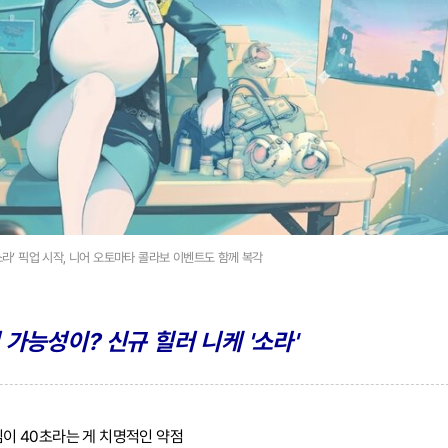
소라’ 픽업 시작, 니어 오토마타 콜라보 이벤트도 함께 복각
 가능성이? 신규 힐러 니케 '소라'
타임이 40초라는 게 치명적인 약점