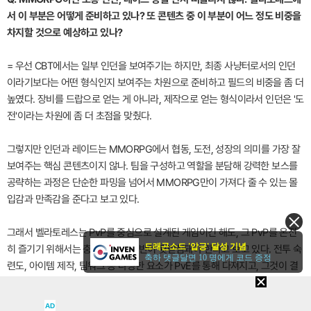
서 이 부분은 어떻게 준비하고 있나? 또 콘텐츠 중 이 부분이 어느 정도 비중을
차지할 것으로 예상하고 있나?
= 우선 CBT에서는 일부 인던을 보여주기는 하지만, 최종 사냥터로서의 인던
이라기보다는 어떤 형식인지 보여주는 차원으로 준비하고 필드의 비중을 좀 더
높였다. 장비를 드랍으로 얻는 게 아니라, 제작으로 얻는 형식이라서 인던은 '도
전'이라는 차원에 좀 더 초점을 맞췄다.
그렇지만 인던과 레이드는 MMORPG에서 협동, 도전, 성장의 의미를 가장 잘
보여주는 핵심 콘텐츠이지 않나. 팀을 구성하고 역할을 분담해 강력한 보스를
공략하는 과정은 단순한 파밍을 넘어서 MMORPG만이 가져다 줄 수 있는 몰
입감과 만족감을 준다고 보고 있다.
그래서 벨라토레스는 PvP를 중심으로 설계된 게임이긴 해도, 그 PvP를 온전
드래곤소드 '압긍' 달성 기념
히 즐기기 위해서는 충분한 PvE 기반이 뒷받침돼야 한다고 보고 있다. 전투 숙
축하 댓글달면 10 명에게 코드 증정
련도, 아이템 제작, 팀워크 등 다양한 요소가 PvE를 통해 다져지고, 그것이 결
국 PvP 경쟁력으로 이어지는 선순환 구조를 목표로 하고 있다.
AD