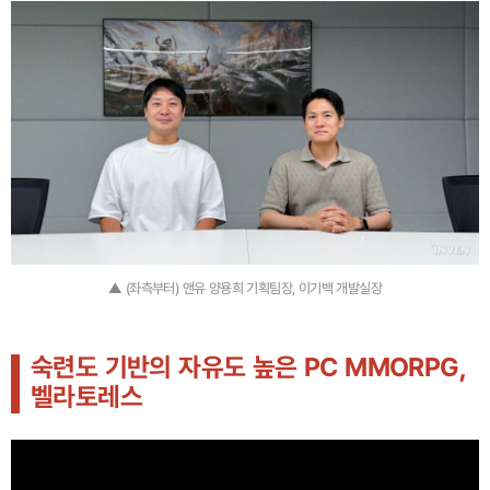
▲ (좌측부터) 앤유 양용희 기획팀장, 이기백 개발실장
숙련도 기반의 자유도 높은 PC MMORPG,
벨라토레스