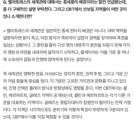
Q. 벨라토레스의 세계관에 대해서는 중세풍의 배경이라는 말만 언급됐는데,
좀 더 구체적인 설명 부탁한다. 그리고 CBT에서 선보일 지역들이 어떤 곳이
있나 소개한다면?
= 벨라토레스의 세계관은 일반적인 중세 판타지 배경은 아니다. 대략 맥락을
설명하자면 왕이 죽고, 어린 왕자가 즉위하자 섭정이 권력을 장악하며 폭정을
일삼는 상황이다. 그 혼란을 틈타 다섯 명의 대영주가 왕권을 되찾기 위해 각자
의 명분과 야망을 내세우며 움직이기 시작하고, 플레이어는 이들 가문 중 하나
에 소속되어 갈등과 전쟁에 참여하게 된다는 설정이다.
즉 세계관은 명확한 영웅 서사보다는 정치적 혼란, 권력 투쟁, 그리고 가문 간
의 이념 충돌에 중심을 뒀다. 각 가문은 고유한 가치관과 문화를 지니고 있으
며, 진영 선택은 플레이 방식과 방향성에도 영향을 준다. 이번 CBT에서는 콜
린, 에르하르트, 글래즈 지역이 공개되는데, 콜린과 에르하르트는 각기 다른 가
문을 대표하는 지역이다. 글래즈는 중립지대이자 점령전이 벌어지는 전략 거점
이다. 각 지역은 시각적으로도 분위기와 지형적 특징이 뚜렷하게 구분되어 있
는데, CBT에서 이를 직접 체험할 수 있을 것이다.