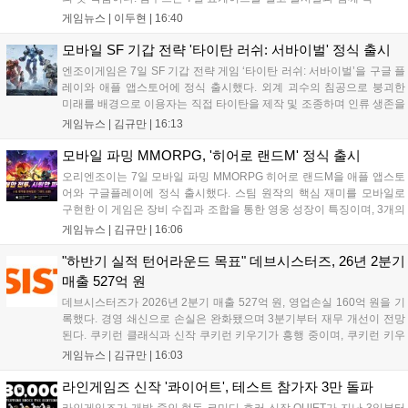
심 콘텐츠, 유료화 정책, 운영 방향을 공개했다. 캐릭터명 선점은
게임뉴스 |
이두현
|
16:40
8월 13일 오후 8시 시작한다. '제우스: 오만의 신'은 최고신 제우스
의 오만으로 균열이...
모바일 SF 기갑 전략 '타이탄 러쉬: 서바이벌' 정식 출시
엔조이게임은 7일 SF 기갑 전략 게임 ‘타이탄 러쉬: 서바이벌’을 구글 플
레이와 애플 앱스토어에 정식 출시했다. 외계 괴수의 침공으로 붕괴한
미래를 배경으로 이용자는 직접 타이탄을 제작 및 조종하며 인류 생존을
위한 전투를 펼친다. 지휘관 모집, 피난처 운영, 연맹 협동 콘텐츠가 특징
게임뉴스 |
김규만
|
16:13
이며 출시를 기념해 접속 시 영웅 경험치와 다이아몬드 등 다양한 성장
지원 보상을 제공한다. 상세 내용은 공식 커뮤니티에서 확인 가능하다....
모바일 파밍 MMORPG, '히어로 랜드M' 정식 출시
오리엔조이는 7일 모바일 파밍 MMORPG 히어로 랜드M을 애플 앱스토
어와 구글플레이에 정식 출시했다. 스팀 원작의 핵심 재미를 모바일로
구현한 이 게임은 장비 수집과 조합을 통한 영웅 성장이 특징이며, 3개의
무기 스킬을 활용한 전략적 전투와 길드전 등 다양한 콘텐츠를 제공한
게임뉴스 |
김규만
|
16:06
다. 정식 출시를 기념해 사전예약자 50만 명 달성 보상을 포함한 다양한
혜택을 지급하며, 상세 내용은 공식 라운지에서 확인할 수 있다. 이용자
"하반기 실적 턴어라운드 목표" 데브시스터즈, 26년 2분기
는 게임 접속 및 주요 콘텐츠 플레이를 통해 성장을 지원받을 수 있다....
매출 527억 원
데브시스터즈가 2026년 2분기 매출 527억 원, 영업손실 160억 원을 기
록했다. 경영 쇄신으로 손실은 완화됐으며 3분기부터 재무 개선이 전망
된다. 쿠키런 클래식과 신작 쿠키런 키우기가 흥행 중이며, 쿠키런 키우
기는 13일 첫 업데이트를 시작으로 2주 간격의 콘텐츠를 제공한다. 또한
게임뉴스 |
김규만
|
16:03
9월 미국 로블록스 개발자 컨퍼런스에 참여해 IP 생태계를 확장할 계획
이다. 회사는 비용 효율화와 신작 흥행을 통해 하반기 실적 턴어라운드
라인게임즈 신작 '콰이어트', 테스트 참가자 3만 돌파
를 이끌 방침이다....