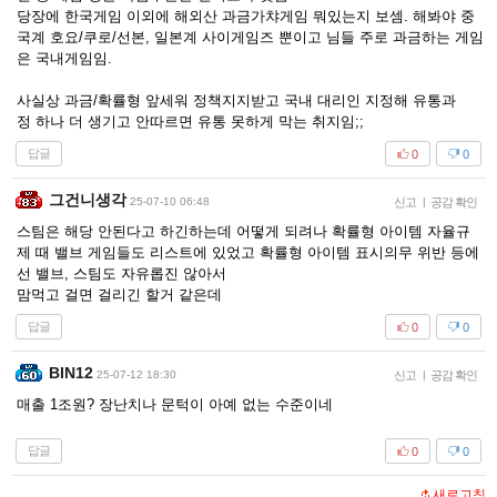
당장에 한국게임 이외에 해외산 과금가챠게임 뭐있는지 보셈. 해봐야 중
국계 호요/쿠로/선본, 일본계 사이게임즈 뿐이고 님들 주로 과금하는 게임
은 국내게임임.
사실상 과금/확률형 앞세워 정책지지받고 국내 대리인 지정해 유통과
정 하나 더 생기고 안따르면 유통 못하게 막는 취지임;;
답글
0
0
그건니생각
25-07-10 06:48
신고
|
공감 확인
스팀은 해당 안된다고 하긴하는데 어떻게 되려나 확률형 아이템 자율규
제 때 밸브 게임들도 리스트에 있었고 확률형 아이템 표시의무 위반 등에
선 밸브, 스팀도 자유롭진 않아서
맘먹고 걸면 걸리긴 할거 같은데
답글
0
0
BIN12
25-07-12 18:30
신고
|
공감 확인
매출 1조원? 장난치나 문턱이 아예 없는 수준이네
답글
0
0
새로고침