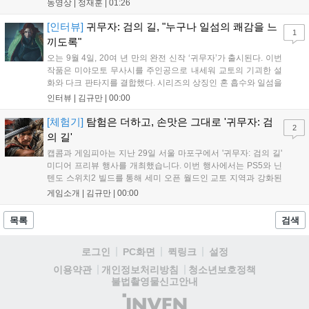
Xbox Series X|S에서 4K 60FPS를 지원한다. 또한 편의성 개선과 함께
동영상 |
정재훈
|
01:26
과거 콘텐츠가 복원되어 기존 및 신규 이용자 모두에게 새로운 즐길 거
리를 제공한다....
[인터뷰]
귀무자: 검의 길, "누구나 일섬의 쾌감을 느
1
끼도록"
오는 9월 4일, 20여 년 만의 완전 신작 ‘귀무자’가 출시된다. 이번
작품은 미야모토 무사시를 주인공으로 내세워 교토의 기괴한 설
화와 다크 판타지를 결합했다. 시리즈의 상징인 혼 흡수와 일섬을
계승하면서도, 현대적인 검극 액션과 '무너뜨리기 일섬'을 더해 전
인터뷰 |
김규만
|
00:00
투의 깊이를 더했다. 개발진은 정해진 공략법 대신 플레이어의 선
택에 따른 사무라이 액션을 구현하고자 했으며, 실제 검술 전문가
[체험기]
탐험은 더하고, 손맛은 그대로 '귀무자: 검
2
의 모션 캡처를 통해 리얼리티를 극대화했다. 세계관을 새롭게 재
의 길'
구성한 이번 신작은 기존 시리즈와 설정은 다르지만, 특유의 통쾌
캡콤과 게임피아는 지난 29일 서울 마포구에서 '귀무자: 검의 길'
한 손맛과 다크 판타지 분위기를 충실히 담아내어 시리즈 팬과 신
미디어 프리뷰 행사를 개최했습니다. 이번 행사에서는 PS5와 닌
규 이용자 모두에게 새로운 재미를 선사할 예정이다....
텐도 스위치2 빌드를 통해 세미 오픈 월드인 교토 지역과 강화된
액션 시스템을 공개했습니다. 주인공 미야모토 무사시가 오니를
게임소개 |
김규만
|
00:00
정화하는 과정을 담았으며, 패링과 혼 흡수 등 전략적 전투 요소
가 특징입니다. 정식 출시를 앞두고 탄탄한 게임성을 선보여 기대
목록
검색
감을 높였습니다....
로그인
PC화면
퀵링크
설정
청소년보호정책
이용약관
개인정보처리방침
불법촬영물신고안내
(주)