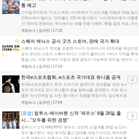
통 예고
스마일게이트의 ‘카오스 제로 나이트메어’가 오는 8월 15일과 16일 일산
킨텍스에서 열리는 ‘코믹월드 335’에 참가한다. ‘나이트메어호의 여름휴
가’ 테마로 운영되는 부스에서는 레벨 인증 이벤트, 특별 음료 제공, 코스
프레 모델 포토존 등 다채로운 행사가 진행된다. 유명 코스어 7인이 캐릭
게임뉴스 |
김규만
|
17:15
터로 변신해 이용자를 맞이하며, SNS 인증 시 추가 굿즈도 증정한다. 자
세한 정보는 공식 커뮤니티에서 확인 가능하다....
스퀘어 에닉스 공식 굿즈 스토어, 판매 국가 확대
스퀘어 에닉스가 한국을 포함한 아시아·오세아니아 10개국을 대상으로
공식 온라인 스토어 스퀘어 에닉스 스토어 플러스의 서비스 지역을 확대
했습니다. 이제 한국어 지원과 원화 결제가 가능하며 파이널 판타지, 니
어 등 주요 게임의 피규어, 굿즈를 구매할 수 있습니다. 신상품이 순차적
게임뉴스 |
김규만
|
17:13
으로 추가될 예정이며 이용자는 사이트에서 국가를 한국으로 설정해 이
용 가능합니다....
한국e스포츠협회, e스포츠 국가대표 유니폼 공개
2
한국e스포츠협회가 한국 도자기의 절제미와 강인함을 담은 e스
포츠 국가대표 공식 유니폼과 캡슐 컬렉션을 공개했다. 이번 유니
폼은 아시안게임 및 사전 행사에서 착용될 예정이며, 일상복으로
구성된 컬렉션은 오는 8월 28일부터 골스튜디오 공식 홈페이지
게임뉴스 |
김규만
|
17:04
와 무신사, 오프라인 매장에서 판매된다. 다만 아시안게임 결선에
서는 대회 규정에 따라 별도의 유니폼을 착용할 계획이다....
[종합]
컴투스-에이버튼 신작 '제우스' 8월 26일 출
3
시…"모두를 위한 경쟁"
컴투스가 신작 MMORPG '제우스: 오만의 신'을 8월 26일 낮 12시
정식 출시한다. 넥슨 부사장 출신 김대훤 대표가 이끄는 에이버튼
의 첫 작품이다. 컴투스는 7일 쇼케이스를 열고 출시일과 함께 핵