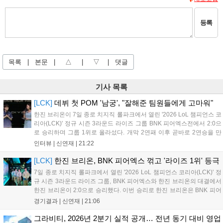
등록
목록
|
본문
|
△
|
▽
|
댓글
기사 목록
[LCK]
데뷔 첫 POM '남궁', "잘해준 팀원들에게 고마워"
한진 브리온이 7일 종로 치지직 롤파크에서 열린 '2026 LoL 챔피언스 코
리아(LCK)' 정규 시즌 3라운드 라이즈 그룹 BNK 피어엑스전에서 2:0으
로 승리하며 그룹 1위로 올라섰다. 개막 2연패 이후 곧바로 2연승을 만
들어내면서 이어질 4라운드에 대한 기대감을 올렸다. 다음은 이날 데뷔
인터뷰 |
신연재
|
21:22
첫 POM을 수상한 '남궁' 남궁성훈의 POM 인터뷰 전문이다....
[LCK]
한진 브리온, BNK 피어엑스 꺾고 '라이즈 1위' 등극
7일 종로 치지직 롤파크에서 열린 '2026 LoL 챔피언스 코리아(LCK)' 정
규 시즌 3라운드 라이즈 그룹, BNK 피어엑스와 한진 브리온의 대결에서
한진 브리온이 2:0으로 승리했다. 이번 승리로 한진 브리온은 BNK 피어
엑스를 제치고 라이즈 그룹 1위로 올라섰다. 1세트, 한진 브리온이 '로머'
경기결과 |
신연재
|
21:06
조우진의 로크를 중심으로 게임을 유리하게 풀어갔다. '...
그라비티, 2026년 2분기 실적 공개… 전년 동기 대비 영업