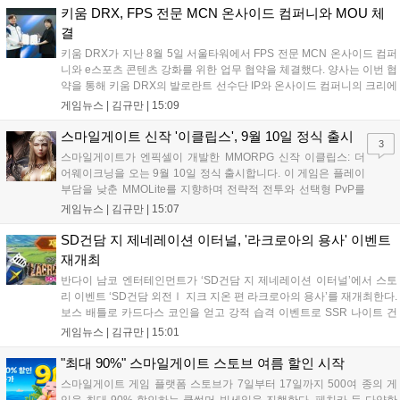
를 표했습니다....
키움 DRX, FPS 전문 MCN 온사이드 컴퍼니와 MOU 체
결
키움 DRX가 지난 8월 5일 서울타워에서 FPS 전문 MCN 온사이드 컴퍼
니와 e스포츠 콘텐츠 강화를 위한 업무 협약을 체결했다. 양사는 이번 협
약을 통해 키움 DRX의 발로란트 선수단 IP와 온사이드 컴퍼니의 크리에
이터 네트워크를 결합하여 정규 및 특별 콘텐츠를 공동 기획한다. 또한
게임뉴스 |
김규만
|
15:09
디지털 콘텐츠 제작을 넘어 팬들이 직접 참여하는 오프라인 행사 등 온·
오프라인 연계 프로그램을 순차적으로 선보이며 e스포츠 생태계 확장에
스마일게이트 신작 '이클립스', 9월 10일 정식 출시
3
나설 계획이다....
스마일게이트가 엔픽셀이 개발한 MMORPG 신작 이클립스: 더
어웨이크닝을 오는 9월 10일 정식 출시합니다. 이 게임은 플레이
부담을 낮춘 MMOLite를 지향하며 전략적 전투와 선택형 PvP를
특징으로 합니다. 현재 공식 홈페이지와 앱 마켓에서 사전등록을
게임뉴스 |
김규만
|
15:07
진행 중이며 참여자에게는 초월 소환권 등 다양한 보상을 제공합
니다. 또한 카카오톡 채널 추가 시 주차별 스페셜 쿠폰과 한정 스
SD건담 지 제네레이션 이터널, '라크로아의 용사' 이벤트
킨, 경품 이벤트 등 풍성한 혜택을 마련해 이용자들의 기대를 모
재개최
으고 있습니다....
반다이 남코 엔터테인먼트가 ‘SD건담 지 제네레이션 이터널’에서 스토
리 이벤트 ‘SD건담 외전Ⅰ 지크 지온 편 라크로아의 용사’를 재개최한다.
보스 배틀로 카드다스 코인을 얻고 강적 습격 이벤트로 SSR 나이트 건
담을 획득할 수 있다. 로그인 보너스로 최대 다이아 3,000개를 지급하며,
게임뉴스 |
김규만
|
15:01
8월 31일까지 실물대 유니콘 건담 입상 피날레를 기념해 SSR 유닛을 전
원 증정한다. 또한 9월 30일까지 공식 유튜브에서 특별 프로그램을 시청
"최대 90%" 스마일게이트 스토브 여름 할인 시작
할 수 있다....
스마일게이트 게임 플랫폼 스토브가 7일부터 17일까지 500여 종의 게