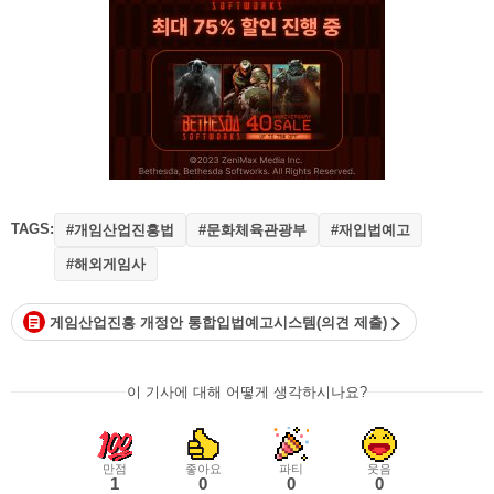
TAGS:
#개임산업진흥법
#문화체육관광부
#재입법예고
#해외게임사
게임산업진흥 개정안 통합입법예고시스템(의견 제출)
이 기사에 대해 어떻게 생각하시나요?
만점
좋아요
파티
웃음
1
0
0
0