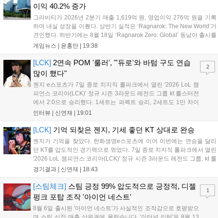
이익 40.2% 증가
그라비티가 2026년 2분기 매출 1,619억 원, 영업이익 276억 원을 기록
하며 내실 성장을 이뤘다. 상반기 실적은 ‘Ragnarok: The New World’가
견인했다. 하반기에는 8월 18일 ‘Ragnarok Zero: Global’ 동남아 출시를
시작으로 9월 3일 ‘달려라 헤베레케 EX’, 9월 22일 ‘갈바테인’ 등 다양한
게임뉴스 |
윤홍만
|
19:38
신작을 선보인다. 4분기에는 ‘쟈레코 아케이드 콜렉션’과 ‘라이트 오디세
이’ 출시가 예정돼 있으며, 2027년에는 ‘Ragnarok 3’ 등 대작을 글로벌
[LCK]
2연속 POM '룰러', "'듀로'와 바텀 구도 연습
2
출시할 계획이다. 그라비티는 조인트벤처 설립과 라그나로크 에코 시스
많이 했다"
템 구축을 통해 신성장 동력을 확보할 방침이다....
젠지 e스포츠가 7일 종로 치지직 롤파크에서 열린 '2026 LoL 챔
피언스 코리아(LCK)' 정규 시즌 3라운드 레전드 그룹 kt 롤스터전
에서 2:0으로 승리했다. 1세트는 퍼펙트 승리, 2세트도 1만 차이
를 벌리며 25분 만에 승리하면서 말 그대로 압도적인 경기력을 선
인터뷰 |
신연재
|
19:01
보였다. '룰러' 박재혁은 1세트 코그모, 2세트 이즈리얼로 맹활약
하며 POM에 선정됐...
[LCK]
기억 되찾은 젠지, 기세 좋던 KT 상대로 완승
젠지가 기억을 찾았다. 한화생명e스포츠에 이어 이번에는 연승을 달리
던 KT를 압도적인 경기력으로 꺾었다. 7일 종로 치지직 롤파크에서 열린
'2026 LoL 챔피언스 코리아(LCK)' 정규 시즌 3라운드 레전드 그룹, kt 롤
스터와 젠지 e스포츠의 대결에서 젠지가 압승을 거뒀다. 개막주까지만
경기결과 |
신연재
|
18:43
해도 급격하게 흔들리던 젠지였지만, 기억을 되찾기라도 한 듯 1,...
[스팀체크]
스팀 긍정 99% 압도적으로 긍정적, 디젤
1
펑크 포탑 조작 '아이언 네스트'
8월 6일 출시된 '아이언 네스트'가 사실적인 조작감으로 호평받으
며 스팀 신작 매출 상위권에 올랐습니다. '이터널 리턴'은 8월 13