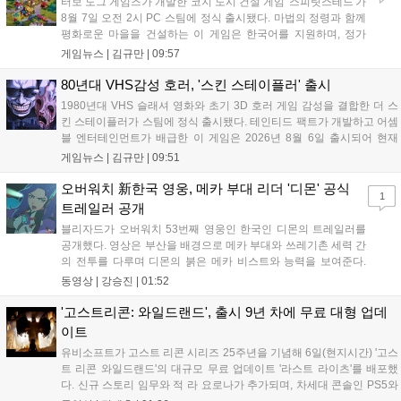
터보 도그 게임즈가 개발한 코지 도시 건설 게임 '스피릿스테드'가
8월 7일 오전 2시 PC 스팀에 정식 출시됐다. 마법의 정령과 함께
평화로운 마을을 건설하는 이 게임은 한국어를 지원하며, 정가
10,700원에서 10% 할인된 9,630원에 판매된다. 플레이어는 어
게임뉴스 |
김규만
|
09:57
드벤처 모드와 크리에이티브 모드를 통해 자유롭게 마을을 꾸미
고 정령을 활용해 공동체를 성장시킬 수 있다. 따뜻한 손그림 그
80년대 VHS감성 호러, '스킨 스테이플러' 출시
래픽이 특징이며, 부담 없이 즐길 수 있는 힐링 게임으로 기대를
1980년대 VHS 슬래셔 영화와 초기 3D 호러 게임 감성을 결합한 더 스
모으고 있다....
킨 스테이플러가 스팀에 정식 출시됐다. 테인티드 팩트가 개발하고 어셈
블 엔터테인먼트가 배급한 이 게임은 2026년 8월 6일 출시되어 현재
15,000원에 판매 중이다. 캐리언 시티를 배경으로 연쇄살인 사건을 추적
게임뉴스 |
김규만
|
09:51
하는 두 형사의 이야기를 다루며, 거친 복고풍 그래픽과 블랙 코미디를
통해 밀도 높은 공포를 선사한다....
오버워치 新한국 영웅, 메카 부대 리더 '디몬' 공식
1
트레일러 공개
블리자드가 오버워치 53번째 영웅인 한국인 디몬의 트레일러를
공개했다. 영상은 부산을 배경으로 메카 부대와 쓰레기촌 세력 간
의 전투를 다루며 디몬의 붉은 메카 비스트와 능력을 보여준다.
블리자드는 7일 게임플레이 영상 공개를 시작으로 10일 시즌4 트
동영상 |
강승진
|
01:52
레일러를 선보이며, 11일 시작되는 시즌4를 통해 디몬을 정식 출
시할 예정이다. 향후 메카 부대와 탈론의 대립이 본격화될 전망이
'고스트리콘: 와일드랜드', 출시 9년 차에 무료 대형 업데
다....
이트
유비소프트가 고스트 리콘 시리즈 25주년을 기념해 6일(현지시간) '고스
트 리콘 와일드랜드'의 대규모 무료 업데이트 '라스트 라이츠'를 배포했
다. 신규 스토리 임무와 적 라 요로나가 추가되며, 차세대 콘솔인 PS5와