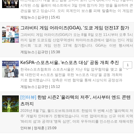
라인게임즈가 개발 중인 협동 코미디 호러 신작 QUIET가 지난 3일부터
시작된 스팀 플레이 테스트에서 3일 만에 참가자 3만 명을 돌파하며 큰
관심을 받고 있습니다. 오리 외계인이 보스를 피해 탈출하는 이 게임은
최대 4인 협동을 지원하며, 소음 관리와 물리 법칙을 활용한 전략적 플레
게임뉴스 |
김규만
|
15:41
이가 핵심입니다. 라인게임즈는 수집된 이용자 피드백을 반영해 게임성
을 개선 중이며, 상세 정보는 스팀 페이지에서 확인 가능합니다....
그라비티 게임 어라이즈(GGA), '도쿄 게임 던전13' 참가
그라비티 게임 어라이즈(GGA)가 오는 8월 8일 오전 11시부터 오후 5시
까지 일본 도쿄도립 산업무역센터 하마마쓰초관에서 열리는 인디 게임
전시회 ‘도쿄 게임 던전 13’에 참가합니다. GGA는 이번 행사에서
‘JALECO ARCADE COLLECTION’ 시리즈의 미공개 작품 12종을 최초
게임뉴스 |
김규만
|
15:38
공개하며, ‘다함께 쿠키요미. 월드 한국 Ver.’ 등 다양한 인디 게임을 선보
입니다. 시연 참여 관람객에게는 선착순으로 특별 굿즈를 증정하며, 인
KeSPA-스포츠서울, 'e스포츠 대상' 공동 개최 추진
1
디 게임 생태계 활성화와 신규 타이틀 반응 확인을 목표로 합니다....
한국e스포츠협회와 스포츠서울은 지난 6일 업무협약을 맺고 올
해 대한민국 e스포츠 발전을 위한 ‘e스포츠 대상’을 공동 개최하
기로 합의했습니다. 양측은 이번 협약을 통해 시상식의 공정성과
전문성을 강화하고 MZ세대를 겨냥한 미디어 영향력을 확대해 e
게임뉴스 |
김규만
|
15:12
스포츠 전 종목을 아우르는 대표 연례 행사로 육성할 계획입니다.
김영만 회장은 10년 만에 재추진되는 이번 시상식이 e스포츠의
[인터뷰]
한밤 시즌2 '울라텍의 저주', 서사부터 엔드 콘텐
성과와 가치를 널리 알리는 권위 있는 행사가 되도록 노력하겠다
츠까지
고 밝혔습니다....
2026년 8월 7일, 월드오브워크래프트: 한밤의 두 번째 시즌 '울라텍의 저
주' 개발자 인터뷰가 진행되었습니다. 이번 업데이트는 신규 야외 지역
'똬리의 섬'과 공격대 '맹독 심연', 야외 우두머리를 인스턴스로 재해석한
'소굴'을 포함합니다. 개발진은 하우징 시스템 개선 및 신화+ 던전 로테이
인터뷰 |
정재훈
|
15:09
션, 공격대 보상 강화 등을 예고하며, 한국 팬들의 열정적인 성원에 감사