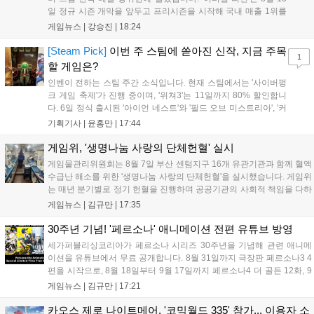
일 정규 시즌 개막을 앞두고 프리시즌을 시작해 국내 매출 1위를
기록했습니다. 25주년을 맞은 '고스트 리콘' 시리즈는 8월 6일 쇼
게임뉴스 |
강승진
|
18:24
케이스와 함께 대규모 할인을 진행하며 순위가 급상승했고, 신작
'마블 투혼: 파이팅 소울즈'와 레트로 수리 시뮬레이션 '리스토
[Steam Pick]
이번 주 스팀에 쏟아진 신작, 지금 주목
1
리'도 스팀에 정식 출시되었습니다....
할 게임은?
인벤이 전하는 스팀 주간 소식입니다. 현재 스팀에서는 '사이버펑
크 게임 축제'가 진행 중이며, '위쳐3'는 11일까지 80% 할인합니
다. 6일 정식 출시된 '아이언 네스트'와 '필드 오브 미스트리아', '커
세어 코브'가 호평받고 있습니다. 한편, 7일 출시된 '마블 투혼'은
기획기사 |
윤홍만
|
17:44
태그 시스템에 대한 호불호가 갈리며 복합적 평가를 기록 중입니
다. 유비소프트의 '고스트리콘: 와일드랜드'는 7년 만의 대규모 업
게임위, '생명나눔 사랑의 단체헌혈' 실시
데이트 '라스트 라이츠'와 함께 95% 할인 중입니다....
게임물관리위원회는 8월 7일 부산 센텀지구 16개 유관기관과 함께 혈액
수급난 해소를 위한 '생명나눔 사랑의 단체헌혈'을 실시했습니다. 게임위
는 매년 분기별로 정기 헌혈을 진행하며 공공기관의 사회적 책임을 다하
고 있으며, 이번 행사에는 영화진흥위원회 등 14개 기관 임직원이 동참
게임뉴스 |
김규만
|
17:35
해 생명 나눔을 실천했습니다. 서태건 위원장은 이웃의 생명을 지키는
따뜻한 실천에 참여한 모든 임직원에게 감사의 뜻을 전하며 헌혈 문화
30주년 기념! '페르소나' 애니메이션 전편 유튜브 방영
확산에 앞장섰습니다....
세가퍼블리싱코리아가 페르소나 시리즈 30주년을 기념해 관련 애니메
이션을 유튜브에서 무료 공개합니다. 8월 31일까지 극장판 페르소나3 4
편을 시작으로, 8월 18일부터 9월 17일까지 페르소나4 더 골든 12화, 9
월 15일부터 10월 14일까지 페르소나5 시리즈가 순차 공개됩니다. 또한
게임뉴스 |
김규만
|
17:21
8월 16일까지 SNS를 통해 축하 메시지를 모집하며, 선정된 내용은 기념
영상 및 대형 전광판에 소개될 예정입니다....
카오스 제로 나이트메어, '코믹월드 335' 참가... 이용자 소