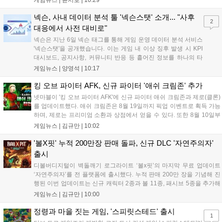
게임뉴스 |
윤서호
|
10:29
및 이벤트 스토리를 포함한 대규모 콘텐츠 업데이트를 적용했다.
이번 업데이트를 통해 어둠 속 서큐버스...
넥슨, 사내 데이터 분석 툴 '넥슨스탯' 소개... "사후
2
대응에서 사전 대비로"
넥슨은 지난 6일 넥슨 태그를 통해 게임 운영 데이터 분석 서비스
'넥슨스탯'을 공개했습니다. 이는 게임 내 이상 징후 발생 시 KPI
대시보드, 공지사항, 커뮤니티 반응 등 흩어진 정보를 하나의 타
임라인에 연결해 원인을 빠르게 파악하도록 돕는 관제 허브입니
게임뉴스 |
양영석
|
10:17
다. 현재 25개 이상의 프로젝트에 도입된 이 서비스는 사후 대응
중심의 운영 방식을 사전 대비 체계로 전환하며 데이터 기반의 효
킹 오브 파이터 AFK, 신규 파이터 '애쉬 크림존' 추가
율적인 의사결정을 지원하고 있습니다....
넷마블이 '킹 오브 파이터 AFK'에 신규 파이터 애쉬 크림존과 제로(클론)
를 업데이트했다. 애쉬 크림존은 8월 19일까지 픽업 이벤트로 획득 가능
하며, 제로는 프리미엄 소환과 상점에서 얻을 수 있다. 또한 8월 10일부
터 14일까지 럭키 엘피 이벤트로 론을, 13일부터 26일까지 트로피칼 아
게임뉴스 |
김규만
|
10:02
일랜드 이벤트로 펫 블레이즈와 팝시를 선보일 예정이다. 이번 업데이트
로 전략적 전투의 재미가 더욱 강화될 것으로 기대된다....
'볼X핏' 누적 200만장 판매 돌파, 신규 DLC '자연주의자'
출시
디볼버디지털이 벽돌깨기 로그라이트 ‘볼x핏’의 마지막 무료 업데이트
‘자연주의자’를 전 플랫폼에 출시했다. 누적 판매 200만 장을 기념해 진
행된 이번 업데이트는 신규 캐릭터 2종과 볼 11종, 패시브 5종을 추가해
전략적 재미를 높였다. 게임은 PC와 콘솔, 모바일에서 한글판으로 즐길
게임뉴스 |
김규만
|
10:00
수 있으며, 개발사는 조만간 게임과 관련한 새로운 소식을 전할 예정이
라고 밝혀 향후 행보에 기대감을 모으고 있다. 상세 정보는 공식 홈페이
정령과 마을 짓는 게임, '스피릿스테드' 출시
1
지에서 확인 가능하다....