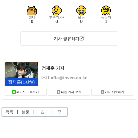
씬나
후속기사+
울음
녹는다
0
0
0
1
기사 공유하기
정재훈 기자
Laffa@inven.co.kr
정재훈
(Laffa)
페이지 구독하기
다른 기사 보기
기사 제보하기
목록
|
본문
|
△
|
▽