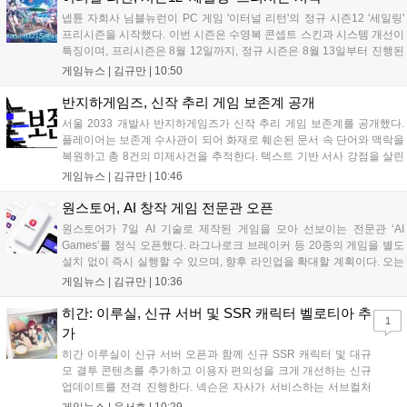
생태계 확장에 기여할 전망입니다....
넵튠 자회사 님블뉴런이 PC 게임 '이터널 리턴'의 정규 시즌12 '세일링'
프리시즌을 시작했다. 이번 시즌은 수영복 콘셉트 스킨과 시스템 개선이
특징이며, 프리시즌은 8월 12일까지, 정규 시즌은 8월 13일부터 진행된
다. 실험체 관찰일지 추가와 후반부 전략 강화를 위한 다중 크로노 스피
게임뉴스 |
김규만
|
10:50
어 도입 등 다양한 업데이트와 풍성한 이벤트가 마련되어 이용자들의 기
대를 모으고 있다....
반지하게임즈, 신작 추리 게임 보존계 공개
서울 2033 개발사 반지하게임즈가 신작 추리 게임 보존계를 공개했다.
플레이어는 보존계 수사관이 되어 화재로 훼손된 문서 속 단어와 맥락을
복원하고 총 8건의 미제사건을 추적한다. 텍스트 기반 서사 강점을 살린
이번 게임은 정보 조합과 사건 재구성이 핵심이며, 현재 스팀 상점 페이
게임뉴스 |
김규만
|
10:46
지가 공개되었다. 반지하게임즈는 2027년 상반기 정식 출시를 목표로
개발에 박차를 가하고 있다....
원스토어, AI 창작 게임 전문관 오픈
원스토어가 7일 AI 기술로 제작된 게임을 모아 선보이는 전문관 ‘AI
Games’를 정식 오픈했다. 라그나로크 브레이커 등 20종의 게임을 별도
설치 없이 즉시 실행할 수 있으며, 향후 라인업을 확대할 계획이다. 오는
11일부터는 게임 실행 시 할인 쿠폰을 지급하는 오픈 기념 이벤트도 진
게임뉴스 |
김규만
|
10:36
행된다. 이번 서비스는 누구나 AI를 활용해 게임을 제작하고 유통할 수
있는 환경을 조성해 창작자와 이용자 모두에게 새로운 경험을 제공할 것
히간: 이루실, 신규 서버 및 SSR 캐릭터 벨로티아 추
1
으로 기대된다....
가
히간 이루실이 신규 서버 오픈과 함께 신규 SSR 캐릭터 및 대규
모 결투 콘텐츠를 추가하고 이용자 편의성을 크게 개선하는 신규
업데이트를 전격 진행한다. 넥슨은 자사가 서비스하는 서브컬처
게임 히간 이루실에 신규 서버 'world3'을 개설하고 신규 캐릭터