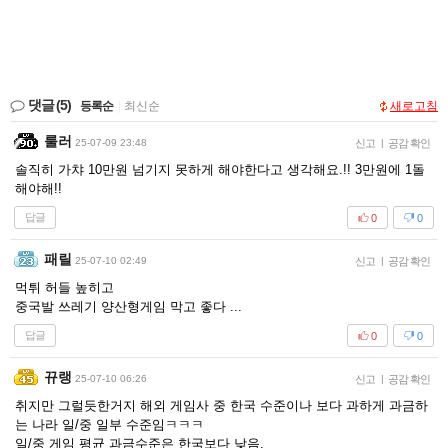
댓글
(5)
등록순
|
최신순
새로고침
룰러
25-07-09 23:48
신고
|
공감 확인
솔직히 가챠 10만원 넘기지 못하게 해야한다고 생각해요.!! 3만원에 1돌
해야해!!
답글
0
0
패릴
25-07-10 02:49
신고
|
공감 확인
먹튀 허들 높히고
중국발 쓰레기 양산형게임 막고 좋다 ...
답글
0
0
뀨랭
25-07-10 06:26
신고
|
공감 확인
취지만 그럴듯한거지 해외 게임사 중 한국 수준이나 보다 과하게 과금하
는 나라 일/중 일부 수준임ㅋㅋㅋ
일/중 게임 평균 과금수준은 한국보다 낮음.