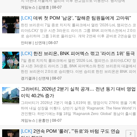
지 더현대 서울에서 열리며 이후 판교점으로 이동한다. 행사장에
는 체험, 스페셜, 무대 존이 마련됐으며 8일 오후 2시 인비테이셔
게임뉴스 |
김병호
|
08-07
널, 15일 오후 2시 스트리머 매치, 17일 오후 7시 30분 QWER 공
연 등 다채로운 일정이 준비되어 있다. 사전 예약은 조기 마감될
[LCK]
데뷔 첫 POM '남궁', "잘해준 팀원들에게 고마워"
만큼 큰 인기를 끌고 있다....
한진 브리온이 7일 종로 치지직 롤파크에서 열린 '2026 LoL 챔피언스 코
리아(LCK)' 정규 시즌 3라운드 라이즈 그룹 BNK 피어엑스전에서 2:0으
로 승리하며 그룹 1위로 올라섰다. 개막 2연패 이후 곧바로 2연승을 만
들어내면서 이어질 4라운드에 대한 기대감을 올렸다. 다음은 이날 데뷔
인터뷰 |
신연재
|
08-07
첫 POM을 수상한 '남궁' 남궁성훈의 POM 인터뷰 전문이다....
[LCK]
한진 브리온, BNK 피어엑스 꺾고 '라이즈 1위' 등극
7일 종로 치지직 롤파크에서 열린 '2026 LoL 챔피언스 코리아(LCK)' 정
규 시즌 3라운드 라이즈 그룹, BNK 피어엑스와 한진 브리온의 대결에서
한진 브리온이 2:0으로 승리했다. 이번 승리로 한진 브리온은 BNK 피어
엑스를 제치고 라이즈 그룹 1위로 올라섰다. 1세트, 한진 브리온이 '로머'
경기결과 |
신연재
|
08-07
조우진의 로크를 중심으로 게임을 유리하게 풀어갔다. '...
그라비티, 2026년 2분기 실적 공개… 전년 동기 대비 영업
이익 40.2% 증가
그라비티가 2026년 2분기 매출 1,619억 원, 영업이익 276억 원을 기록
하며 내실 성장을 이뤘다. 상반기 실적은 ‘Ragnarok: The New World’가
견인했다. 하반기에는 8월 18일 ‘Ragnarok Zero: Global’ 동남아 출시를
시작으로 9월 3일 ‘달려라 헤베레케 EX’, 9월 22일 ‘갈바테인’ 등 다양한
게임뉴스 |
윤홍만
|
08-07
신작을 선보인다. 4분기에는 ‘쟈레코 아케이드 콜렉션’과 ‘라이트 오디세
이’ 출시가 예정돼 있으며, 2027년에는 ‘Ragnarok 3’ 등 대작을 글로벌
[LCK]
2연속 POM '룰러', "'듀로'와 바텀 구도 연습
2
출시할 계획이다. 그라비티는 조인트벤처 설립과 라그나로크 에코 시스