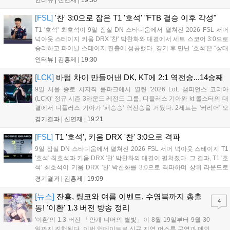
인터뷰 |
신연재
|
19:50
경기 종료 후 기자실을 찾은 고동빈 감독은 "상대가 디플러스...
[FSL]
'찬' 3:0으로 잡은 T1 '호석' "FTB 결승 이후 각성"
T1 '호석' 최호석이 9일 잠실 DN 스타디움에서 펼쳐진 2026 FSL 서머
넉아웃 스테이지 키움 DRX '찬' 박찬화와 대결에서 세트 스코어 3:0으로
승리하고 파이널 스테이지 진출에 성공했다. 경기 후 만난 '호석'은 "상대
가 강하지만, 내가 할 것만 잘하면 충분히 승산이 있을 것 같았다"고 말하
인터뷰 |
김홍제
|
19:30
며 앞으로 좀 더 잘하면 충분히 우승까지 노려볼 수 있...
[LCK]
바텀 차이 만들어낸 DK, KT에 2:1 역전승...14승째
9일 서울 종로 치지직 롤파크에서 열린 '2026 LoL 챔피언스 코리아
(LCK)' 정규 시즌 3라운드 레전드 그룹, 디플러스 기아와 kt 롤스터의 대
결에서 디플러스 기아가 '패승승' 역전승을 거뒀다. 2세트는 '커리어' 오
현석의 메이킹과 '쇼메이커' 허수의 캐리력이 빛났고, 3세트에서는 라인
경기결과 |
신연재
|
19:21
전부터 '바텀 차이'를 외치며 승리로 연결했다. 1세트, 미드 합...
[FSL]
T1 '호석', 키움 DRX '찬' 3:0으로 격파
9일 잠실 DN 스타디움에서 펼쳐진 2026 FSL 서머 넉아웃 스테이지 T1
'호석' 최호석과 키움 DRX '찬' 박찬화의 대결이 펼쳐졌다. 그 결과, T1 '호
석' 최호석이 키움 DRX '찬' 박찬화를 3:0으로 격파하며 상위 라운드로
진출했고, '찬'은 탈락하고 말았다. 경기 초반, 5분 만에 골 찬스를 잡은
경기결과 |
김홍제
|
19:09
'호석'이었는데 아쉽게 볼이 빗나가고 말았...
[뉴스]
잔홍, 링코와 여름 이벤트, 수영복까지 총출
4
동! '이환' 1.3 버전 방송 정리
'이환'의 1.3 버전 「안개 너머의 별빛」이 8월 19일부터 9월 30
일까지 진행된다. 이번 업데이트로 신규 지역 어스름 구역과 메인