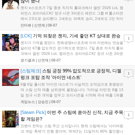
많이 했다"
템 구축을 통해 신성장 동력을 확보할 방침이다....
젠지 e스포츠가 7일 종로 치지직 롤파크에서 열린 '2026 LoL 챔
피언스 코리아(LCK)' 정규 시즌 3라운드 레전드 그룹 kt 롤스터전
에서 2:0으로 승리했다. 1세트는 퍼펙트 승리, 2세트도 1만 차이
를 벌리며 25분 만에 승리하면서 말 그대로 압도적인 경기력을 선
인터뷰 |
신연재
|
08-07
보였다. '룰러' 박재혁은 1세트 코그모, 2세트 이즈리얼로 맹활약
하며 POM에 선정됐...
[LCK]
기억 되찾은 젠지, 기세 좋던 KT 상대로 완승
1
젠지가 기억을 찾았다. 한화생명e스포츠에 이어 이번에는 연승을
달리던 KT를 압도적인 경기력으로 꺾었다. 7일 종로 치지직 롤파
크에서 열린 '2026 LoL 챔피언스 코리아(LCK)' 정규 시즌 3라운
드 레전드 그룹, kt 롤스터와 젠지 e스포츠의 대결에서 젠지가 압
경기결과 |
신연재
|
08-07
승을 거뒀다. 개막주까지만 해도 급격하게 흔들리던 젠지였지만,
기억을 되찾기라도 한 듯 1,...
[스팀체크]
스팀 긍정 99% 압도적으로 긍정적, 디젤
1
펑크 포탑 조작 '아이언 네스트'
8월 6일 출시된 '아이언 네스트'가 사실적인 조작감으로 호평받으
며 스팀 신작 매출 상위권에 올랐습니다. '이터널 리턴'은 8월 13
일 정규 시즌 개막을 앞두고 프리시즌을 시작해 국내 매출 1위를
기록했습니다. 25주년을 맞은 '고스트 리콘' 시리즈는 8월 6일 쇼
게임뉴스 |
강승진
|
08-07
케이스와 함께 대규모 할인을 진행하며 순위가 급상승했고, 신작
'마블 투혼: 파이팅 소울즈'와 레트로 수리 시뮬레이션 '리스토
[Steam Pick]
이번 주 스팀에 쏟아진 신작, 지금 주목
1
리'도 스팀에 정식 출시되었습니다....
할 게임은?
인벤이 전하는 스팀 주간 소식입니다. 현재 스팀에서는 '사이버펑
크 게임 축제'가 진행 중이며, '위쳐3'는 11일까지 80% 할인합니