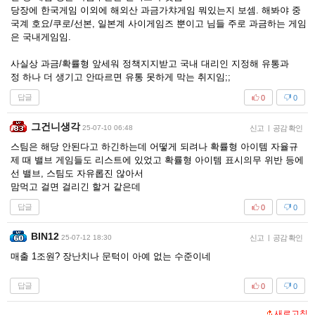
당장에 한국게임 이외에 해외산 과금가챠게임 뭐있는지 보셈. 해봐야 중
국계 호요/쿠로/선본, 일본계 사이게임즈 뿐이고 님들 주로 과금하는 게임
은 국내게임임.
사실상 과금/확률형 앞세워 정책지지받고 국내 대리인 지정해 유통과
정 하나 더 생기고 안따르면 유통 못하게 막는 취지임;;
답글
0
0
그건니생각
25-07-10 06:48
신고
|
공감 확인
스팀은 해당 안된다고 하긴하는데 어떻게 되려나 확률형 아이템 자율규
제 때 밸브 게임들도 리스트에 있었고 확률형 아이템 표시의무 위반 등에
선 밸브, 스팀도 자유롭진 않아서
맘먹고 걸면 걸리긴 할거 같은데
답글
0
0
BIN12
25-07-12 18:30
신고
|
공감 확인
매출 1조원? 장난치나 문턱이 아예 없는 수준이네
답글
0
0
새로고침