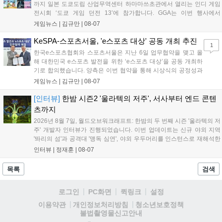
까지 일본 도쿄도립 산업무역센터 하마마쓰초관에서 열리는 인디 게임
전시회 ‘도쿄 게임 던전 13’에 참가합니다. GGA는 이번 행사에서
‘JALECO ARCADE COLLECTION’ 시리즈의 미공개 작품 12종을 최초
게임뉴스 |
김규만
|
08-07
공개하며, ‘다함께 쿠키요미. 월드 한국 Ver.’ 등 다양한 인디 게임을 선보
입니다. 시연 참여 관람객에게는 선착순으로 특별 굿즈를 증정하며, 인
KeSPA-스포츠서울, 'e스포츠 대상' 공동 개최 추진
1
디 게임 생태계 활성화와 신규 타이틀 반응 확인을 목표로 합니다....
한국e스포츠협회와 스포츠서울은 지난 6일 업무협약을 맺고 올
해 대한민국 e스포츠 발전을 위한 ‘e스포츠 대상’을 공동 개최하
기로 합의했습니다. 양측은 이번 협약을 통해 시상식의 공정성과
전문성을 강화하고 MZ세대를 겨냥한 미디어 영향력을 확대해 e
게임뉴스 |
김규만
|
08-07
스포츠 전 종목을 아우르는 대표 연례 행사로 육성할 계획입니다.
김영만 회장은 10년 만에 재추진되는 이번 시상식이 e스포츠의
[인터뷰]
한밤 시즌2 '울라텍의 저주', 서사부터 엔드 콘텐
성과와 가치를 널리 알리는 권위 있는 행사가 되도록 노력하겠다
츠까지
고 밝혔습니다....
2026년 8월 7일, 월드오브워크래프트: 한밤의 두 번째 시즌 '울라텍의 저
주' 개발자 인터뷰가 진행되었습니다. 이번 업데이트는 신규 야외 지역
'똬리의 섬'과 공격대 '맹독 심연', 야외 우두머리를 인스턴스로 재해석한
'소굴'을 포함합니다. 개발진은 하우징 시스템 개선 및 신화+ 던전 로테이
인터뷰 |
정재훈
|
08-07
션, 공격대 보상 강화 등을 예고하며, 한국 팬들의 열정적인 성원에 감사
를 표했습니다....
목록
검색
로그인
PC화면
퀵링크
설정
청소년보호정책
이용약관
개인정보처리방침
불법촬영물신고안내