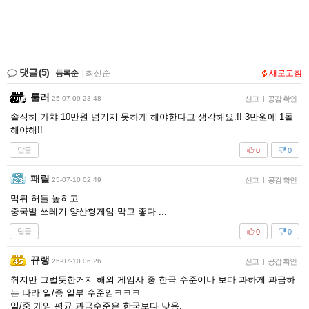
댓글
(5)
등록순
|
최신순
새로고침
룰러
25-07-09 23:48
신고
|
공감 확인
솔직히 가챠 10만원 넘기지 못하게 해야한다고 생각해요.!! 3만원에 1돌
해야해!!
답글
0
0
패릴
25-07-10 02:49
신고
|
공감 확인
먹튀 허들 높히고
중국발 쓰레기 양산형게임 막고 좋다 ...
답글
0
0
뀨랭
25-07-10 06:26
신고
|
공감 확인
취지만 그럴듯한거지 해외 게임사 중 한국 수준이나 보다 과하게 과금하
는 나라 일/중 일부 수준임ㅋㅋㅋ
일/중 게임 평균 과금수준은 한국보다 낮음.