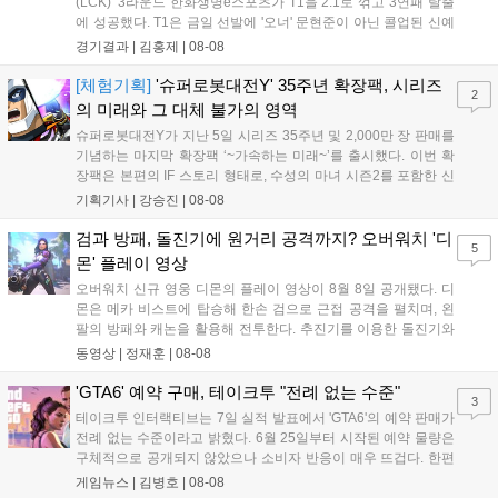
(LCK)' 3라운드 한화생명e스포츠가 T1을 2:1로 꺾고 3연패 탈출
에 성공했다. T1은 금일 선발에 '오너' 문현준이 아닌 콜업된 신예
'페인터' 김은후를 투입했지만, 결국 1:2로 패배하고 말았다. T1은
경기결과 |
김홍제
|
08-08
'케리아'의 카밀이 좋은 플레이를 통해 한화생명 바텀 듀오의 점멸
을 빼냈다....
[체험기획]
'슈퍼로봇대전Y' 35주년 확장팩, 시리즈
2
의 미래와 그 대체 불가의 영역
슈퍼로봇대전Y가 지난 5일 시리즈 35주년 및 2,000만 장 판매를
기념하는 마지막 확장팩 ‘~가속하는 미래~’를 출시했다. 이번 확
장팩은 본편의 IF 스토리 형태로, 수성의 마녀 시즌2를 포함한 신
규 참전작과 크로스오버 합체기를 선보이며 작품을 완결 짓는다.
기획기사 |
강승진
|
08-08
기존 연출의 한계와 로봇 게임 시장의 어려움 속에서도 팬들이 원
하는 몰입감 있는 서사와 조합을 구현하며 시리즈의 미래를 향한
검과 방패, 돌진기에 원거리 공격까지? 오버워치 '디
5
새로운 가능성을 제시했다....
몬' 플레이 영상
오버워치 신규 영웅 디몬의 플레이 영상이 8월 8일 공개됐다. 디
몬은 메카 비스트에 탑승해 한손 검으로 근접 공격을 펼치며, 왼
팔의 방패와 캐논을 활용해 전투한다. 추진기를 이용한 돌진기와
참격 형태의 궁극기를 보유했고, 메카 파괴 시 맨몸으로 기관총을
동영상 |
정재훈
|
08-08
사용하는 특징이 있다. 디몬은 오는 8월 12일 시작되는 시즌4 부
산의 영웅들 업데이트를 통해 정식 출시될 예정이다....
'GTA6' 예약 구매, 테이크투 "전례 없는 수준"
3
테이크투 인터랙티브는 7일 실적 발표에서 'GTA6'의 예약 판매가
전례 없는 수준이라고 밝혔다. 6월 25일부터 시작된 예약 물량은
구체적으로 공개되지 않았으나 소비자 반응이 매우 뜨겁다. 한편
11월 19일 PS5와 Xbox 시리즈 X|S로 정식 출시될 예정이며, 록
게임뉴스 |
김병호
|
08-08