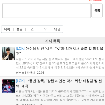
등록
목록
|
본문
|
△
|
▽
|
댓글
기사 목록
[LCK]
아쉬움 비친 '시우', "KT와 리매치서 솔로 킬 되갚을
것"
디플러스 기아가 9일 서울 종로 치지직 롤파크에서 열린 '2026 LoL 챔피
언스 코리아(LCK)' 정규 시즌 3라운드 레전드 그룹 kt 롤스터와의 경기에
서 2:1로 승리했다. 1세트 패배 이후 2, 3세트를 내리 승리하면서 역전승
을 거뒀다. 14승을 달성한 디플러스 기아는 4위 kt 롤스터를 1승 차이로
인터뷰 |
신연재
|
20:08
바짝 추격하며 상위권 도약의 불씨를 살렸다. 경기...
[LCK]
고동빈 감독, "강한 라인전 막기 위한 비원딜 멜 선
택, 패착"
kt 롤스터가 9일 서울 종로 치지직 롤파크에서 열린 '2026 LoL 챔피언스
코리아(LCK)' 정규 시즌 3라운드 레전드 그룹, 디플러스 기아전에서 1:2
로 패했다. 1세트를 승리하며 기분 좋게 출발했지만, 2세트부터 바텀을
중심으로 게임을 풀어간 디플러스 기아의 승리 플랜을 막아내지 못했다.