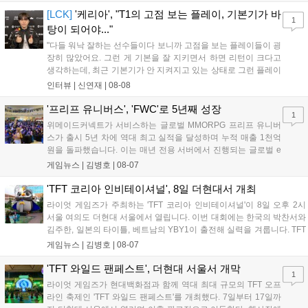
스타 게임즈는 한국 시각 28일 오전 4시 넷플릭스를 통해 장편 영
상 'Grand Theft Auto VI: An Extended Look'을 최초 공개할 계획
[LCK]
'케리아', "T1의 고점 보는 플레이, 기본기가 바
1
이다....
탕이 되어야..."
"다들 워낙 잘하는 선수들이다 보니까 고점을 보는 플레이들이 굉
장히 많았어요. 그런 게 기본을 잘 지키면서 하면 리턴이 크다고
생각하는데, 최근 기본기가 안 지켜지고 있는 상태로 그런 플레이
를 추구하다 보니까 팀적으로 안 좋은 사고가 계속 많이 났던 것
인터뷰 |
신연재
|
08-08
같습니다." T1은 6일 서울 종로구 치지직 롤파크에서 열린 '2026
LoL 챔피언스 코리아(LCK)'...
'프리프 유니버스', 'FWC'로 5년째 성장
1
위메이드커넥트가 서비스하는 글로벌 MMORPG 프리프 유니버
스가 출시 5년 차에 역대 최고 실적을 달성하며 누적 매출 1천억
원을 돌파했습니다. 이는 매년 전용 서버에서 진행되는 글로벌 e
스포츠 대회 FWC의 영향이 큽니다. FWC는 이용자가 동일한 조
게임뉴스 |
김병호
|
08-07
건에서 시즌을 함께 즐기는 구조로, 올해 4월 시작된 FWC 2026
은 전년 대비 매출과 이용자 지표가 대폭 상승하는 성과를 냈습니
'TFT 코리아 인비테이셔널', 8일 더현대서 개최
다. 오는 10월 필리핀 마닐라에서 총상금 11만 달러 규모의 제4회
라이엇 게임즈가 주최하는 'TFT 코리아 인비테이셔널'이 8일 오후 2시
FWC 그랜드 파이널이 개최될 예정이며, 위메이드커넥트는 이를
서울 여의도 더현대 서울에서 열립니다. 이번 대회에는 한국의 박찬서와
통해 커뮤니티 중심의 장기 성장 모델을 지속할 방침입니다....
김주한, 일본의 타이틀, 베트남의 YBY1이 출전해 실력을 겨룹니다. TFT
는 소속팀 없이 개인 자격으로 참가하는 독특한 대회 구조를 가지며, 누
게임뉴스 |
김병호
|
08-07
구나 참여 가능한 '소파에서 왕관까지'라는 철학을 실천하고 있습니다.
17일까지 이어지는 이번 행사는 신규 세트 체험과 공연 등 다양한 즐길
'TFT 와일드 팬페스트', 더현대 서울서 개막
1
거리를 제공하며, 이후 현대백화점 판교점에서도 행사가 이어질 예정입
라이엇 게임즈가 현대백화점과 함께 역대 최대 규모의 TFT 오프
니다. 연말에는 라스베이거스 오픈이 개최됩니다....
라인 축제인 'TFT 와일드 팬페스트'를 개최했다. 7일부터 17일까