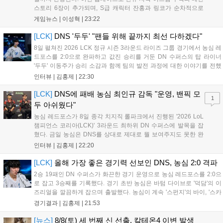
스토리 6장이 추가되며, S급 캐릭터 잔홍과 링코가 순차적으로
등장한다. 여름 시즌을 맞아 비치발리볼, 수상 오토바이 등 다채
게임뉴스 |
이성혁
|
23:22
로운 이벤트가 열리고, 캐릭터 렌더링 개선 및 랜덤 코스튬 등 편
의성도 강화된다. 8월 11일까지 사용 가능한 교환 코드 3종이 제
[LCK]
DNS '두두' "팬들 위해 끝까지 최선 다하겠다"
공되며, 상세 일정은 공식 채널을 통해 확인할 수 있다....
8일 펼쳐진 2026 LCK 정규 시즌 3라운드 라이즈 그룹 경기에서 농심 레
드포스를 2:0으로 완파하고 값진 승리를 거둔 DN 수퍼스의 탑 라이너
'두두' 이동주가 승리 소감과 함께 팀의 발전 과정에 대한 이야기를 전했
다. 먼저 오랜만의 2:0 완승에 대해 '두두'는 "진짜 오랜만에 거둔 2:0 승
인터뷰 |
김홍제
|
22:30
리라 기쁘다. 특히 불리했던 1세트를 역전승으로 이끌어내...
[LCK]
DNS에 패배 농심 최인규 감독 "운영, 밴픽 모
1
두 아쉬웠다"
농심 레드포스가 8일 종각 치지직 롤파크에서 진행된 '2026 LoL
챔피언스 코리아(LCK)' 3라운드 최하위 DN 수퍼스에 발목을 잡
혔다. 금일 농심은 DNS를 상대로 제대로 뭘 보여주지도 못한 완
패를 당하고 말았다. 이하 농심 레드포스 최인규 감독과 '리헨즈'
인터뷰 |
김홍제
|
22:20
손시우의 인터뷰 전문이다. Q. 금일 DNS에 0:2로 패배했는데? 최
인규 감독 : 모든 경...
[LCK]
올해 가장 좋은 경기력 선보인 DNS, 농심 2:0 격파
2승 19패인 DN 수퍼스가 화끈한 경기 운영으로 농심 레드포스를 2:0으
로 잡고 3승째를 기록했다. 경기 초반 농심은 바텀 다이브로 '덕담'의 이
즈리얼을 깔끔하게 잡으며 출발했다. 농심이 계속 '스펀지'의 바이, '스카
웃'의 신드라가 맹활약하며 초반부터 잡은 주도권을 계속 잘 굴렸다.
경기결과 |
김홍제
|
21:53
DNS는 불리하지만 골드 차이는 크게 벌어지지 않으며 잘 따라가고 있
었...
[뉴스]
8/8(토) 세 번째 신 선출, 칼테온4 이변 발생