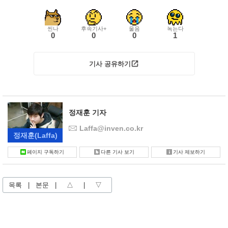
씬나
후속기사+
울음
녹는다
0
0
0
1
기사 공유하기
정재훈 기자
Laffa@inven.co.kr
정재훈
(Laffa)
페이지 구독하기
다른 기사 보기
기사 제보하기
목록
|
본문
|
△
|
▽