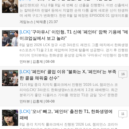
솔(인챈트)은 지난 8월 8일 세 번째 신 선출을 진행했다. 이번 선출에서
는 칼테온4와 린델4 등에서 치열한 순위 다툼 끝에 새로운 신이 탄생하
며 세력 구도가 변화했다. 한편 8월 말 예정된 EPISODE 01 업데이트를
통해 월드 콘텐츠가 추가될 예정이며, 이를 통해 추후 주신 및 절대신에
게임뉴스 |
박재훈
|
21:37
대한 정보가 공개될 것으로 기대된다. 서버별 입지 확보를 위한 경쟁은
더욱 가속화될 전망이다....
[LCK]
'구마유시' 이민형, T1 신예 '페인터' 깜짝 기용에 "메
이크업실에서 보고 놀라"
8일 열린 2026 LCK 정규 시즌 3라운드 레전드 그룹 매치에서 한화생명
e스포츠가 T1을 2:1로 제압하며 3연패 탈출에 성공했다. 경기 후 진행된
미디어 인터뷰에는 한화생명 윤성영 감독과 '구마유시' 이민형이 참석했
다. 먼저 승리 소감에 대해 윤성영 감독은 "오랜만에 승리해 기분이 좋고,
인터뷰 |
김홍제
|
08-08
남은 경기도 잘 준비하겠다"고 밝혔으며, '구마유시' 역시 "3...
[LCK]
'페인터' 콜업 이유 "불화는 X, '페인터'는 부족
16
한 콜을 채워줄 선수"
T1이 8일 종각 치지직 롤파크에서 진행된 '2026 LoL 챔피언스 코
리아(LCK)' 3라운드 한화생명e스포츠에게 1:2로 패배했다. 최근
분위기가 좋던 디플러스 기아를 꺾었던 T1은 금일 '오너' 문현준
을 빼고 신예 '페인터' 김은후를 투입시키는 강수를 뒀으나 결국
인터뷰 |
김홍제
|
08-08
아쉬운 결과를 맞이하게 됐다. 이하 T1 임재현 감독대행과 '페이
즈' 김수환의 인터뷰 내...
[LCK]
'오너' 빼고, '페인터' 출전한 T1, 한화생명에
11
패배
8일 종각 치지직 롤파크에서 진행된 '2026 LoL 챔피언스 코리아