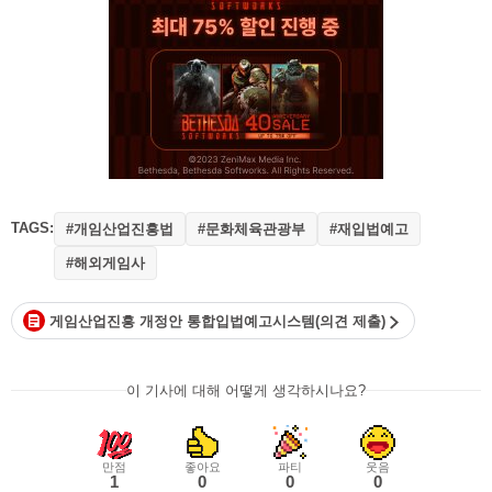
TAGS:
#개임산업진흥법
#문화체육관광부
#재입법예고
#해외게임사
게임산업진흥 개정안 통합입법예고시스템(의견 제출)
이 기사에 대해 어떻게 생각하시나요?
만점
좋아요
파티
웃음
1
0
0
0