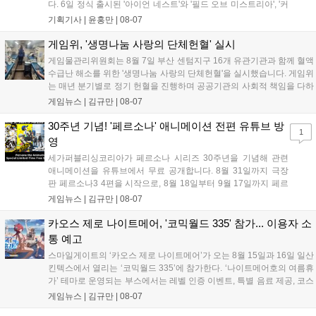
다. 6일 정식 출시된 '아이언 네스트'와 '필드 오브 미스트리아', '커
세어 코브'가 호평받고 있습니다. 한편, 7일 출시된 '마블 투혼'은
기획기사 |
윤홍만
|
08-07
태그 시스템에 대한 호불호가 갈리며 복합적 평가를 기록 중입니
다. 유비소프트의 '고스트리콘: 와일드랜드'는 7년 만의 대규모 업
게임위, '생명나눔 사랑의 단체헌혈' 실시
데이트 '라스트 라이츠'와 함께 95% 할인 중입니다....
게임물관리위원회는 8월 7일 부산 센텀지구 16개 유관기관과 함께 혈액
수급난 해소를 위한 '생명나눔 사랑의 단체헌혈'을 실시했습니다. 게임위
는 매년 분기별로 정기 헌혈을 진행하며 공공기관의 사회적 책임을 다하
고 있으며, 이번 행사에는 영화진흥위원회 등 14개 기관 임직원이 동참
게임뉴스 |
김규만
|
08-07
해 생명 나눔을 실천했습니다. 서태건 위원장은 이웃의 생명을 지키는
따뜻한 실천에 참여한 모든 임직원에게 감사의 뜻을 전하며 헌혈 문화
30주년 기념! '페르소나' 애니메이션 전편 유튜브 방
1
확산에 앞장섰습니다....
영
세가퍼블리싱코리아가 페르소나 시리즈 30주년을 기념해 관련
애니메이션을 유튜브에서 무료 공개합니다. 8월 31일까지 극장
판 페르소나3 4편을 시작으로, 8월 18일부터 9월 17일까지 페르
소나4 더 골든 12화, 9월 15일부터 10월 14일까지 페르소나5 시
게임뉴스 |
김규만
|
08-07
리즈가 순차 공개됩니다. 또한 8월 16일까지 SNS를 통해 축하 메
시지를 모집하며, 선정된 내용은 기념 영상 및 대형 전광판에 소
카오스 제로 나이트메어, '코믹월드 335' 참가... 이용자 소
개될 예정입니다....
통 예고
스마일게이트의 ‘카오스 제로 나이트메어’가 오는 8월 15일과 16일 일산
킨텍스에서 열리는 ‘코믹월드 335’에 참가한다. ‘나이트메어호의 여름휴
가’ 테마로 운영되는 부스에서는 레벨 인증 이벤트, 특별 음료 제공, 코스
프레 모델 포토존 등 다채로운 행사가 진행된다. 유명 코스어 7인이 캐릭
게임뉴스 |
김규만
|
08-07
터로 변신해 이용자를 맞이하며, SNS 인증 시 추가 굿즈도 증정한다. 자