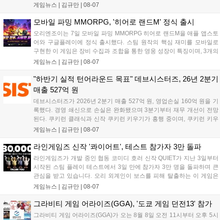
위한 전투를 펼친다. 지휘관 모집, 피난처 운영, 연맹 협동 콘텐츠가 특징
게임뉴스 |
김규만
|
08-07
이며 출시를 기념해 접속 시 영웅 경험치와 다이아몬드 등 다양한 성장
지원 보상을 제공한다. 상세 내용은 공식 커뮤니티에서 확인 가능하다....
모바일 파밍 MMORPG, '히어로 랜드M' 정식 출시
오리엔조이는 7일 모바일 파밍 MMORPG 히어로 랜드M을 애플 앱스토
어와 구글플레이에 정식 출시했다. 스팀 원작의 핵심 재미를 모바일로
구현한 이 게임은 장비 수집과 조합을 통한 영웅 성장이 특징이며, 3개의
무기 스킬을 활용한 전략적 전투와 길드전 등 다양한 콘텐츠를 제공한
게임뉴스 |
김규만
|
08-07
다. 정식 출시를 기념해 사전예약자 50만 명 달성 보상을 포함한 다양한
혜택을 지급하며, 상세 내용은 공식 라운지에서 확인할 수 있다. 이용자
"하반기 실적 턴어라운드 목표" 데브시스터즈, 26년 2분기
는 게임 접속 및 주요 콘텐츠 플레이를 통해 성장을 지원받을 수 있다....
매출 527억 원
데브시스터즈가 2026년 2분기 매출 527억 원, 영업손실 160억 원을 기
록했다. 경영 쇄신으로 손실은 완화됐으며 3분기부터 재무 개선이 전망
된다. 쿠키런 클래식과 신작 쿠키런 키우기가 흥행 중이며, 쿠키런 키우
기는 13일 첫 업데이트를 시작으로 2주 간격의 콘텐츠를 제공한다. 또한
게임뉴스 |
김규만
|
08-07
9월 미국 로블록스 개발자 컨퍼런스에 참여해 IP 생태계를 확장할 계획
이다. 회사는 비용 효율화와 신작 흥행을 통해 하반기 실적 턴어라운드
라인게임즈 신작 '콰이어트', 테스트 참가자 3만 돌파
를 이끌 방침이다....
라인게임즈가 개발 중인 협동 코미디 호러 신작 QUIET가 지난 3일부터
시작된 스팀 플레이 테스트에서 3일 만에 참가자 3만 명을 돌파하며 큰
관심을 받고 있습니다. 오리 외계인이 보스를 피해 탈출하는 이 게임은
최대 4인 협동을 지원하며, 소음 관리와 물리 법칙을 활용한 전략적 플레
게임뉴스 |
김규만
|
08-07
이가 핵심입니다. 라인게임즈는 수집된 이용자 피드백을 반영해 게임성
을 개선 중이며, 상세 정보는 스팀 페이지에서 확인 가능합니다....
그라비티 게임 어라이즈(GGA), '도쿄 게임 던전13' 참가
그라비티 게임 어라이즈(GGA)가 오는 8월 8일 오전 11시부터 오후 5시