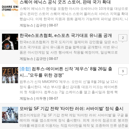
세한 정보는 공식 커뮤니티에서 확인 가능하다....
스퀘어 에닉스 공식 굿즈 스토어, 판매 국가 확대
스퀘어 에닉스가 한국을 포함한 아시아·오세아니아 10개국을 대상으로
공식 온라인 스토어 스퀘어 에닉스 스토어 플러스의 서비스 지역을 확대
했습니다. 이제 한국어 지원과 원화 결제가 가능하며 파이널 판타지, 니
어 등 주요 게임의 피규어, 굿즈를 구매할 수 있습니다. 신상품이 순차적
게임뉴스 |
김규만
|
08-07
으로 추가될 예정이며 이용자는 사이트에서 국가를 한국으로 설정해 이
용 가능합니다....
한국e스포츠협회, e스포츠 국가대표 유니폼 공개
2
한국e스포츠협회가 한국 도자기의 절제미와 강인함을 담은 e스
포츠 국가대표 공식 유니폼과 캡슐 컬렉션을 공개했다. 이번 유니
폼은 아시안게임 및 사전 행사에서 착용될 예정이며, 일상복으로
구성된 컬렉션은 오는 8월 28일부터 골스튜디오 공식 홈페이지
게임뉴스 |
김규만
|
08-07
와 무신사, 오프라인 매장에서 판매된다. 다만 아시안게임 결선에
서는 대회 규정에 따라 별도의 유니폼을 착용할 계획이다....
[종합]
컴투스-에이버튼 신작 '제우스' 8월 26일 출
9
시…"모두를 위한 경쟁"
컴투스가 신작 MMORPG '제우스: 오만의 신'을 8월 26일 낮 12시
정식 출시한다. 넥슨 부사장 출신 김대훤 대표가 이끄는 에이버튼
의 첫 작품이다. 컴투스는 7일 쇼케이스를 열고 출시일과 함께 핵
심 콘텐츠, 유료화 정책, 운영 방향을 공개했다. 캐릭터명 선점은
게임뉴스 |
이두현
|
08-07
8월 13일 오후 8시 시작한다. '제우스: 오만의 신'은 최고신 제우스
의 오만으로 균열이...
모바일 SF 기갑 전략 '타이탄 러쉬: 서바이벌' 정식 출시
엔조이게임은 7일 SF 기갑 전략 게임 ‘타이탄 러쉬: 서바이벌’을 구글 플
레이와 애플 앱스토어에 정식 출시했다. 외계 괴수의 침공으로 붕괴한
미래를 배경으로 이용자는 직접 타이탄을 제작 및 조종하며 인류 생존을