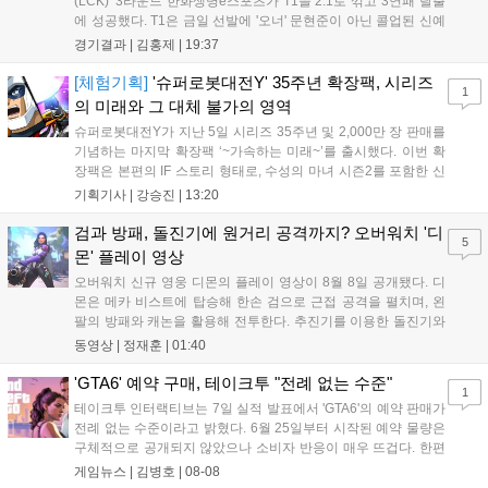
(LCK)' 3라운드 한화생명e스포츠가 T1을 2:1로 꺾고 3연패 탈출
에 성공했다. T1은 금일 선발에 '오너' 문현준이 아닌 콜업된 신예
'페인터' 김은후를 투입했지만, 결국 1:2로 패배하고 말았다. T1은
경기결과 |
김홍제
|
19:37
'케리아'의 카밀이 좋은 플레이를 통해 한화생명 바텀 듀오의 점멸
을 빼냈다....
[체험기획]
'슈퍼로봇대전Y' 35주년 확장팩, 시리즈
1
의 미래와 그 대체 불가의 영역
슈퍼로봇대전Y가 지난 5일 시리즈 35주년 및 2,000만 장 판매를
기념하는 마지막 확장팩 ‘~가속하는 미래~’를 출시했다. 이번 확
장팩은 본편의 IF 스토리 형태로, 수성의 마녀 시즌2를 포함한 신
규 참전작과 크로스오버 합체기를 선보이며 작품을 완결 짓는다.
기획기사 |
강승진
|
13:20
기존 연출의 한계와 로봇 게임 시장의 어려움 속에서도 팬들이 원
하는 몰입감 있는 서사와 조합을 구현하며 시리즈의 미래를 향한
검과 방패, 돌진기에 원거리 공격까지? 오버워치 '디
5
새로운 가능성을 제시했다....
몬' 플레이 영상
오버워치 신규 영웅 디몬의 플레이 영상이 8월 8일 공개됐다. 디
몬은 메카 비스트에 탑승해 한손 검으로 근접 공격을 펼치며, 왼
팔의 방패와 캐논을 활용해 전투한다. 추진기를 이용한 돌진기와
참격 형태의 궁극기를 보유했고, 메카 파괴 시 맨몸으로 기관총을
동영상 |
정재훈
|
01:40
사용하는 특징이 있다. 디몬은 오는 8월 12일 시작되는 시즌4 부
산의 영웅들 업데이트를 통해 정식 출시될 예정이다....
'GTA6' 예약 구매, 테이크투 "전례 없는 수준"
1
테이크투 인터랙티브는 7일 실적 발표에서 'GTA6'의 예약 판매가
전례 없는 수준이라고 밝혔다. 6월 25일부터 시작된 예약 물량은
구체적으로 공개되지 않았으나 소비자 반응이 매우 뜨겁다. 한편
11월 19일 PS5와 Xbox 시리즈 X|S로 정식 출시될 예정이며, 록
게임뉴스 |
김병호
|
08-08
스타 게임즈는 한국 시각 28일 오전 4시 넷플릭스를 통해 장편 영