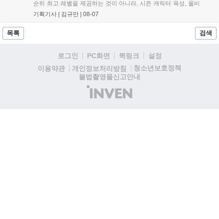
순히 최고 레벨을 제공하는 것이 아니라, 시즌 캐릭터 육성, 올비
아 아카데미 수료, 아침의 나라 설화 진행 등 4단계 과정을 통해
기획기사 |
김규만
|
08-07
게임에 적응하며 공방합 750을 목표로 성장하는 구조입니다. 이
용자는 과제를 완수하며 동(V) 투발라 장비와 검은별 무기, 카라
목록
검색
자드 장신구 등을 획득해 주요 콘텐츠에 진입할 수 있습니다....
로그인
PC화면
퀵링크
설정
청소년보호정책
이용약관
개인정보처리방침
불법촬영물신고안내
(주)
인
벤