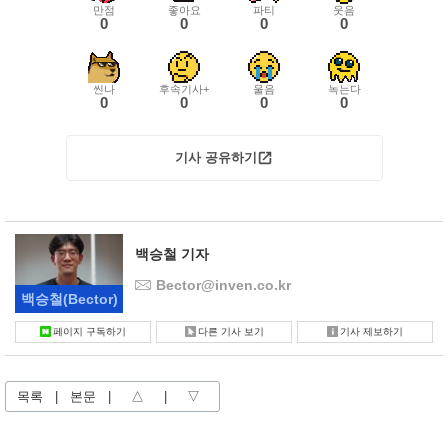
만점
좋아요
파티
웃음
0
0
0
0
씬나
후속기사+
울음
녹는다
0
0
0
0
기사 공유하기
백승철 기자
Bector@inven.co.kr
백승철
(Bector)
페이지 구독하기
다른 기사 보기
기사 제보하기
목록
|
본문
|
△
|
▽