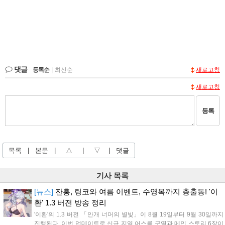
댓글
등록순
|
최신순
새로고침
새로고침
등록
목록
|
본문
|
△
|
▽
|
댓글
기사 목록
[뉴스]
잔홍, 링코와 여름 이벤트, 수영복까지 총출동! '이
환' 1.3 버전 방송 정리
'이환'의 1.3 버전 「안개 너머의 별빛」이 8월 19일부터 9월 30일까지
진행된다. 이번 업데이트로 신규 지역 어스름 구역과 메인 스토리 6장이