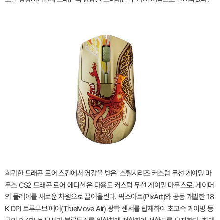
희귀한 드래곤 로어 스킨에서 영감을 받은 '스틸시리즈 커스텀 무선 게이밍 마
우스 CS2 드래곤 로어 에디션'은 다용도 커스텀 무선 게이밍 마우스로, 게이머
의 플레이를 새로운 차원으로 끌어올린다. 픽스아트(PixArt)와 공동 개발한 18
K DPI 트루무브 에어(TrueMove Air) 광학 센서를 탑재하여 초고속 게이밍 등