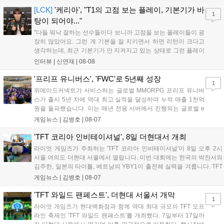
상 'Grand Theft Auto VI: An Extended Look'을 최초 공개할 계획
[LCK]
'케리아', "T1의 고점 보는 플레이, 기본기가 바
1
이다....
탕이 되어야..."
"다들 워낙 잘하는 선수들이다 보니까 고점을 보는 플레이들이 굉
장히 많았어요. 그런 게 기본을 잘 지키면서 하면 리턴이 크다고
생각하는데, 최근 기본기가 안 지켜지고 있는 상태로 그런 플레이
를 추구하다 보니까 팀적으로 안 좋은 사고가 계속 많이 났던 것
인터뷰 |
신연재
|
08-08
같습니다." T1은 6일 서울 종로구 치지직 롤파크에서 열린 '2026
LoL 챔피언스 코리아(LCK)'...
'프리프 유니버스', 'FWC'로 5년째 성장
1
위메이드커넥트가 서비스하는 글로벌 MMORPG 프리프 유니버
스가 출시 5년 차에 역대 최고 실적을 달성하며 누적 매출 1천억
원을 돌파했습니다. 이는 매년 전용 서버에서 진행되는 글로벌 e
스포츠 대회 FWC의 영향이 큽니다. FWC는 이용자가 동일한 조
게임뉴스 |
김병호
|
08-07
건에서 시즌을 함께 즐기는 구조로, 올해 4월 시작된 FWC 2026
은 전년 대비 매출과 이용자 지표가 대폭 상승하는 성과를 냈습니
'TFT 코리아 인비테이셔널', 8일 더현대서 개최
다. 오는 10월 필리핀 마닐라에서 총상금 11만 달러 규모의 제4회
라이엇 게임즈가 주최하는 'TFT 코리아 인비테이셔널'이 8일 오후 2시
FWC 그랜드 파이널이 개최될 예정이며, 위메이드커넥트는 이를
서울 여의도 더현대 서울에서 열립니다. 이번 대회에는 한국의 박찬서와
통해 커뮤니티 중심의 장기 성장 모델을 지속할 방침입니다....
김주한, 일본의 타이틀, 베트남의 YBY1이 출전해 실력을 겨룹니다. TFT
는 소속팀 없이 개인 자격으로 참가하는 독특한 대회 구조를 가지며, 누
게임뉴스 |
김병호
|
08-07
구나 참여 가능한 '소파에서 왕관까지'라는 철학을 실천하고 있습니다.
17일까지 이어지는 이번 행사는 신규 세트 체험과 공연 등 다양한 즐길
'TFT 와일드 팬페스트', 더현대 서울서 개막
1
거리를 제공하며, 이후 현대백화점 판교점에서도 행사가 이어질 예정입
라이엇 게임즈가 현대백화점과 함께 역대 최대 규모의 TFT 오프
니다. 연말에는 라스베이거스 오픈이 개최됩니다....
라인 축제인 'TFT 와일드 팬페스트'를 개최했다. 7일부터 17일까