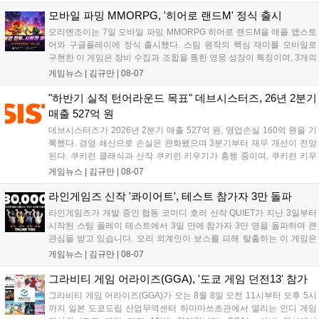
이며 출시를 기념해 접속 시 영웅 경험치와 다이아몬드 등 다양한 성장
지원 보상을 제공한다. 상세 내용은 공식 커뮤니티에서 확인 가능하다....
모바일 파밍 MMORPG, '히어로 랜드M' 정식 출시
오리엔조이는 7일 모바일 파밍 MMORPG 히어로 랜드M을 애플 앱스토
어와 구글플레이에 정식 출시했다. 스팀 원작의 핵심 재미를 모바일로
구현한 이 게임은 장비 수집과 조합을 통한 영웅 성장이 특징이며, 3개의
무기 스킬을 활용한 전략적 전투와 길드전 등 다양한 콘텐츠를 제공한
게임뉴스 |
김규만
|
08-07
다. 정식 출시를 기념해 사전예약자 50만 명 달성 보상을 포함한 다양한
혜택을 지급하며, 상세 내용은 공식 라운지에서 확인할 수 있다. 이용자
"하반기 실적 턴어라운드 목표" 데브시스터즈, 26년 2분기
는 게임 접속 및 주요 콘텐츠 플레이를 통해 성장을 지원받을 수 있다....
매출 527억 원
데브시스터즈가 2026년 2분기 매출 527억 원, 영업손실 160억 원을 기
록했다. 경영 쇄신으로 손실은 완화됐으며 3분기부터 재무 개선이 전망
된다. 쿠키런 클래식과 신작 쿠키런 키우기가 흥행 중이며, 쿠키런 키우
기는 13일 첫 업데이트를 시작으로 2주 간격의 콘텐츠를 제공한다. 또한
게임뉴스 |
김규만
|
08-07
9월 미국 로블록스 개발자 컨퍼런스에 참여해 IP 생태계를 확장할 계획
이다. 회사는 비용 효율화와 신작 흥행을 통해 하반기 실적 턴어라운드
라인게임즈 신작 '콰이어트', 테스트 참가자 3만 돌파
를 이끌 방침이다....
라인게임즈가 개발 중인 협동 코미디 호러 신작 QUIET가 지난 3일부터
시작된 스팀 플레이 테스트에서 3일 만에 참가자 3만 명을 돌파하며 큰
관심을 받고 있습니다. 오리 외계인이 보스를 피해 탈출하는 이 게임은
최대 4인 협동을 지원하며, 소음 관리와 물리 법칙을 활용한 전략적 플레
게임뉴스 |
김규만
|
08-07
이가 핵심입니다. 라인게임즈는 수집된 이용자 피드백을 반영해 게임성
을 개선 중이며, 상세 정보는 스팀 페이지에서 확인 가능합니다....
그라비티 게임 어라이즈(GGA), '도쿄 게임 던전13' 참가
그라비티 게임 어라이즈(GGA)가 오는 8월 8일 오전 11시부터 오후 5시
까지 일본 도쿄도립 산업무역센터 하마마쓰초관에서 열리는 인디 게임