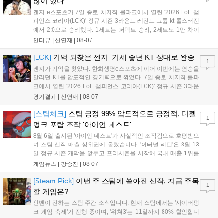
많이 했다"
템 구축을 통해 신성장 동력을 확보할 방침이다....
젠지 e스포츠가 7일 종로 치지직 롤파크에서 열린 '2026 LoL 챔
피언스 코리아(LCK)' 정규 시즌 3라운드 레전드 그룹 kt 롤스터전
에서 2:0으로 승리했다. 1세트는 퍼펙트 승리, 2세트도 1만 차이
를 벌리며 25분 만에 승리하면서 말 그대로 압도적인 경기력을 선
인터뷰 |
신연재
|
08-07
보였다. '룰러' 박재혁은 1세트 코그모, 2세트 이즈리얼로 맹활약
하며 POM에 선정됐...
[LCK]
기억 되찾은 젠지, 기세 좋던 KT 상대로 완승
1
젠지가 기억을 찾았다. 한화생명e스포츠에 이어 이번에는 연승을
달리던 KT를 압도적인 경기력으로 꺾었다. 7일 종로 치지직 롤파
크에서 열린 '2026 LoL 챔피언스 코리아(LCK)' 정규 시즌 3라운
드 레전드 그룹, kt 롤스터와 젠지 e스포츠의 대결에서 젠지가 압
경기결과 |
신연재
|
08-07
승을 거뒀다. 개막주까지만 해도 급격하게 흔들리던 젠지였지만,
기억을 되찾기라도 한 듯 1,...
[스팀체크]
스팀 긍정 99% 압도적으로 긍정적, 디젤
1
펑크 포탑 조작 '아이언 네스트'
8월 6일 출시된 '아이언 네스트'가 사실적인 조작감으로 호평받으
며 스팀 신작 매출 상위권에 올랐습니다. '이터널 리턴'은 8월 13
일 정규 시즌 개막을 앞두고 프리시즌을 시작해 국내 매출 1위를
기록했습니다. 25주년을 맞은 '고스트 리콘' 시리즈는 8월 6일 쇼
게임뉴스 |
강승진
|
08-07
케이스와 함께 대규모 할인을 진행하며 순위가 급상승했고, 신작
'마블 투혼: 파이팅 소울즈'와 레트로 수리 시뮬레이션 '리스토
[Steam Pick]
이번 주 스팀에 쏟아진 신작, 지금 주목
1
리'도 스팀에 정식 출시되었습니다....
할 게임은?
인벤이 전하는 스팀 주간 소식입니다. 현재 스팀에서는 '사이버펑
크 게임 축제'가 진행 중이며, '위쳐3'는 11일까지 80% 할인합니