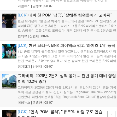
지 더현대 서울에서 열리며 이후 판교점으로 이동한다. 행사장에
는 체험, 스페셜, 무대 존이 마련됐으며 8일 오후 2시 인비테이셔
게임뉴스 |
김병호
|
08-07
널, 15일 오후 2시 스트리머 매치, 17일 오후 7시 30분 QWER 공
연 등 다채로운 일정이 준비되어 있다. 사전 예약은 조기 마감될
[LCK]
데뷔 첫 POM '남궁', "잘해준 팀원들에게 고마워"
만큼 큰 인기를 끌고 있다....
한진 브리온이 7일 종로 치지직 롤파크에서 열린 '2026 LoL 챔피언스 코
리아(LCK)' 정규 시즌 3라운드 라이즈 그룹 BNK 피어엑스전에서 2:0으
로 승리하며 그룹 1위로 올라섰다. 개막 2연패 이후 곧바로 2연승을 만
들어내면서 이어질 4라운드에 대한 기대감을 올렸다. 다음은 이날 데뷔
인터뷰 |
신연재
|
08-07
첫 POM을 수상한 '남궁' 남궁성훈의 POM 인터뷰 전문이다....
[LCK]
한진 브리온, BNK 피어엑스 꺾고 '라이즈 1위' 등극
7일 종로 치지직 롤파크에서 열린 '2026 LoL 챔피언스 코리아(LCK)' 정
규 시즌 3라운드 라이즈 그룹, BNK 피어엑스와 한진 브리온의 대결에서
한진 브리온이 2:0으로 승리했다. 이번 승리로 한진 브리온은 BNK 피어
엑스를 제치고 라이즈 그룹 1위로 올라섰다. 1세트, 한진 브리온이 '로머'
경기결과 |
신연재
|
08-07
조우진의 로크를 중심으로 게임을 유리하게 풀어갔다. '...
그라비티, 2026년 2분기 실적 공개… 전년 동기 대비 영업
이익 40.2% 증가
그라비티가 2026년 2분기 매출 1,619억 원, 영업이익 276억 원을 기록
하며 내실 성장을 이뤘다. 상반기 실적은 ‘Ragnarok: The New World’가
견인했다. 하반기에는 8월 18일 ‘Ragnarok Zero: Global’ 동남아 출시를
시작으로 9월 3일 ‘달려라 헤베레케 EX’, 9월 22일 ‘갈바테인’ 등 다양한
게임뉴스 |
윤홍만
|
08-07
신작을 선보인다. 4분기에는 ‘쟈레코 아케이드 콜렉션’과 ‘라이트 오디세
이’ 출시가 예정돼 있으며, 2027년에는 ‘Ragnarok 3’ 등 대작을 글로벌
[LCK]
2연속 POM '룰러', "'듀로'와 바텀 구도 연습
2
출시할 계획이다. 그라비티는 조인트벤처 설립과 라그나로크 에코 시스