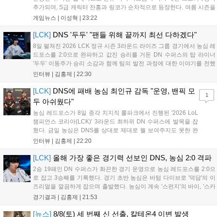
추가되며, S급 캐릭터 잔홍과 링코가 순차적으로 등장한다. 여름 시즌을
맞아 비치발리볼, 수상 오토바이 등 다채로운 이벤트가 열리고, 캐릭터
게임뉴스 |
이성혁
|
23:22
렌더링 개선 및 랜덤 코스튬 등 편의성도 강화된다. 8월 11일까지 사용
가능한 교환 코드 3종이 제공되며, 상세 일정은 공식 채널을 통해 확인할
[LCK]
DNS '두두' "팬들 위해 끝까지 최선 다하겠다"
수 있다....
8일 펼쳐진 2026 LCK 정규 시즌 3라운드 라이즈 그룹 경기에서 농심 레
드포스를 2:0으로 완파하고 값진 승리를 거둔 DN 수퍼스의 탑 라이너
'두두' 이동주가 승리 소감과 함께 팀의 발전 과정에 대한 이야기를 전했
다. 먼저 오랜만의 2:0 완승에 대해 '두두'는 "진짜 오랜만에 거둔 2:0 승
인터뷰 |
김홍제
|
22:30
리라 기쁘다. 특히 불리했던 1세트를 역전승으로 이끌어내...
[LCK]
DNS에 패배 농심 최인규 감독 "운영, 밴픽 모
1
두 아쉬웠다"
농심 레드포스가 8일 종각 치지직 롤파크에서 진행된 '2026 LoL
챔피언스 코리아(LCK)' 3라운드 최하위 DN 수퍼스에 발목을 잡
혔다. 금일 농심은 DNS를 상대로 제대로 뭘 보여주지도 못한 완
패를 당하고 말았다. 이하 농심 레드포스 최인규 감독과 '리헨즈'
인터뷰 |
김홍제
|
22:20
손시우의 인터뷰 전문이다. Q. 금일 DNS에 0:2로 패배했는데? 최
인규 감독 : 모든 경...
[LCK]
올해 가장 좋은 경기력 선보인 DNS, 농심 2:0 격파
2승 19패인 DN 수퍼스가 화끈한 경기 운영으로 농심 레드포스를 2:0으
로 잡고 3승째를 기록했다. 경기 초반 농심은 바텀 다이브로 '덕담'의 이
즈리얼을 깔끔하게 잡으며 출발했다. 농심이 계속 '스펀지'의 바이, '스카
웃'의 신드라가 맹활약하며 초반부터 잡은 주도권을 계속 잘 굴렸다.
경기결과 |
김홍제
|
21:53
DNS는 불리하지만 골드 차이는 크게 벌어지지 않으며 잘 따라가고 있
었...
[뉴스]
8/8(토) 세 번째 신 선출, 칼테온4 이변 발생