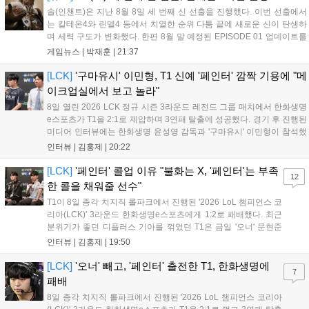
솔(인챈트)은 지난 8월 8일 세 번째 신 선출을 진행했다. 이번 선출에서
는 칼테온4와 린델4 등에서 치열한 순위 다툼 끝에 새로운 신이 탄생하
며 세력 구도가 변화했다. 한편 8월 말 예정된 EPISODE 01 업데이트를
통해 월드 콘텐츠가 추가될 예정이며, 이를 통해 추후 주신 및 절대신에
게임뉴스 |
박재훈
|
21:37
대한 정보가 공개될 것으로 기대된다. 서버별 입지 확보를 위한 경쟁은
더욱 가속화될 전망이다....
[LCK]
'구마유시' 이민형, T1 신예 '페인터' 깜짝 기용에 "메
이크업실에서 보고 놀라"
8일 열린 2026 LCK 정규 시즌 3라운드 레전드 그룹 매치에서 한화생명
e스포츠가 T1을 2:1로 제압하며 3연패 탈출에 성공했다. 경기 후 진행된
미디어 인터뷰에는 한화생명 윤성영 감독과 '구마유시' 이민형이 참석했
다. 먼저 승리 소감에 대해 윤성영 감독은 "오랜만에 승리해 기분이 좋고,
인터뷰 |
김홍제
|
20:22
남은 경기도 잘 준비하겠다"고 밝혔으며, '구마유시' 역시 "3...
[LCK]
'페인터' 콜업 이유 "불화는 X, '페인터'는 부족
12
한 콜을 채워줄 선수"
T1이 8일 종각 치지직 롤파크에서 진행된 '2026 LoL 챔피언스 코
리아(LCK)' 3라운드 한화생명e스포츠에게 1:2로 패배했다. 최근
분위기가 좋던 디플러스 기아를 꺾었던 T1은 금일 '오너' 문현준
을 빼고 신예 '페인터' 김은후를 투입시키는 강수를 뒀으나 결국
인터뷰 |
김홍제
|
19:50
아쉬운 결과를 맞이하게 됐다. 이하 T1 임재현 감독대행과 '페이
즈' 김수환의 인터뷰 내...
[LCK]
'오너' 빼고, '페인터' 출전한 T1, 한화생명에
7
패배
8일 종각 치지직 롤파크에서 진행된 '2026 LoL 챔피언스 코리아