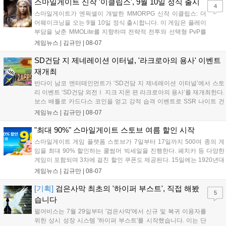
오프라인 연계 프로그램을 순차적으로 선보이며 e스포츠 생태계 확장에
스마일게이트 신작 '이클립스', 9월 10일 정식 출시
4
나설 계획이다....
스마일게이트가 엔픽셀이 개발한 MMORPG 신작 이클립스: 더
어웨이크닝을 오는 9월 10일 정식 출시합니다. 이 게임은 플레이
부담을 낮춘 MMOLite를 지향하며 전략적 전투와 선택형 PvP를
특징으로 합니다. 현재 공식 홈페이지와 앱 마켓에서 사전등록을
게임뉴스 |
김규만
|
08-07
진행 중이며 참여자에게는 초월 소환권 등 다양한 보상을 제공합
니다. 또한 카카오톡 채널 추가 시 주차별 스페셜 쿠폰과 한정 스
SD건담 지 제네레이션 이터널, '라크로아의 용사' 이벤트
킨, 경품 이벤트 등 풍성한 혜택을 마련해 이용자들의 기대를 모
재개최
으고 있습니다....
반다이 남코 엔터테인먼트가 ‘SD건담 지 제네레이션 이터널’에서 스토
리 이벤트 ‘SD건담 외전Ⅰ 지크 지온 편 라크로아의 용사’를 재개최한다.
보스 배틀로 카드다스 코인을 얻고 강적 습격 이벤트로 SSR 나이트 건
담을 획득할 수 있다. 로그인 보너스로 최대 다이아 3,000개를 지급하며,
게임뉴스 |
김규만
|
08-07
8월 31일까지 실물대 유니콘 건담 입상 피날레를 기념해 SSR 유닛을 전
원 증정한다. 또한 9월 30일까지 공식 유튜브에서 특별 프로그램을 시청
"최대 90%" 스마일게이트 스토브 여름 할인 시작
할 수 있다....
스마일게이트 게임 플랫폼 스토브가 7일부터 17일까지 500여 종의 게
임을 최대 90% 할인하는 쿨썸머 빅세일을 진행한다. 페치카 등 다양한
게임이 포함되며 3차에 걸친 할인 쿠폰도 제공된다. 15일에는 1920년대
경성 배경의 신작 그날의 신문이 출시되며, 15일부터 17일까지는 국내
게임뉴스 |
김규만
|
08-07
개발사 게임을 위한 시크릿 쿠폰도 추가 발행될 예정이다. 자세한 내용
은 공식 페이지에서 확인 가능하다....
[기획]
검은사막 최초의 '하이퍼 부스트', 직접 해봤
5
습니다
펄어비스는 7월 29일부터 '검은사막'에서 신규 및 복귀 이용자를
위한 상시 성장 시스템 '하이퍼 부스트'를 시작했습니다. 이는 단