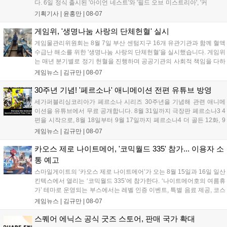
다. 6일 정식 출시된 '아이언 네스트'와 '필드 오브 미스트리아', '커
세어 코브'가 호평받고 있습니다. 한편, 7일 출시된 '마블 투혼'은
기획기사 |
윤홍만
|
08-07
태그 시스템에 대한 호불호가 갈리며 복합적 평가를 기록 중입니
다. 유비소프트의 '고스트리콘: 와일드랜드'는 7년 만의 대규모 업
게임위, '생명나눔 사랑의 단체헌혈' 실시
데이트 '라스트 라이츠'와 함께 95% 할인 중입니다....
게임물관리위원회는 8월 7일 부산 센텀지구 16개 유관기관과 함께 혈액
수급난 해소를 위한 '생명나눔 사랑의 단체헌혈'을 실시했습니다. 게임위
는 매년 분기별로 정기 헌혈을 진행하며 공공기관의 사회적 책임을 다하
고 있으며, 이번 행사에는 영화진흥위원회 등 14개 기관 임직원이 동참
게임뉴스 |
김규만
|
08-07
해 생명 나눔을 실천했습니다. 서태건 위원장은 이웃의 생명을 지키는
따뜻한 실천에 참여한 모든 임직원에게 감사의 뜻을 전하며 헌혈 문화
30주년 기념! '페르소나' 애니메이션 전편 유튜브 방영
확산에 앞장섰습니다....
세가퍼블리싱코리아가 페르소나 시리즈 30주년을 기념해 관련 애니메
이션을 유튜브에서 무료 공개합니다. 8월 31일까지 극장판 페르소나3 4
편을 시작으로, 8월 18일부터 9월 17일까지 페르소나4 더 골든 12화, 9
월 15일부터 10월 14일까지 페르소나5 시리즈가 순차 공개됩니다. 또한
게임뉴스 |
김규만
|
08-07
8월 16일까지 SNS를 통해 축하 메시지를 모집하며, 선정된 내용은 기념
영상 및 대형 전광판에 소개될 예정입니다....
카오스 제로 나이트메어, '코믹월드 335' 참가... 이용자 소
통 예고
스마일게이트의 ‘카오스 제로 나이트메어’가 오는 8월 15일과 16일 일산
킨텍스에서 열리는 ‘코믹월드 335’에 참가한다. ‘나이트메어호의 여름휴
가’ 테마로 운영되는 부스에서는 레벨 인증 이벤트, 특별 음료 제공, 코스
프레 모델 포토존 등 다채로운 행사가 진행된다. 유명 코스어 7인이 캐릭
게임뉴스 |
김규만
|
08-07
터로 변신해 이용자를 맞이하며, SNS 인증 시 추가 굿즈도 증정한다. 자
세한 정보는 공식 커뮤니티에서 확인 가능하다....
스퀘어 에닉스 공식 굿즈 스토어, 판매 국가 확대