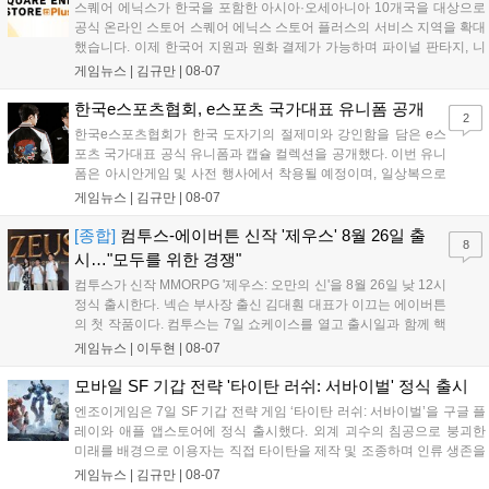
스퀘어 에닉스가 한국을 포함한 아시아·오세아니아 10개국을 대상으로
공식 온라인 스토어 스퀘어 에닉스 스토어 플러스의 서비스 지역을 확대
했습니다. 이제 한국어 지원과 원화 결제가 가능하며 파이널 판타지, 니
어 등 주요 게임의 피규어, 굿즈를 구매할 수 있습니다. 신상품이 순차적
게임뉴스 |
김규만
|
08-07
으로 추가될 예정이며 이용자는 사이트에서 국가를 한국으로 설정해 이
용 가능합니다....
한국e스포츠협회, e스포츠 국가대표 유니폼 공개
2
한국e스포츠협회가 한국 도자기의 절제미와 강인함을 담은 e스
포츠 국가대표 공식 유니폼과 캡슐 컬렉션을 공개했다. 이번 유니
폼은 아시안게임 및 사전 행사에서 착용될 예정이며, 일상복으로
구성된 컬렉션은 오는 8월 28일부터 골스튜디오 공식 홈페이지
게임뉴스 |
김규만
|
08-07
와 무신사, 오프라인 매장에서 판매된다. 다만 아시안게임 결선에
서는 대회 규정에 따라 별도의 유니폼을 착용할 계획이다....
[종합]
컴투스-에이버튼 신작 '제우스' 8월 26일 출
8
시…"모두를 위한 경쟁"
컴투스가 신작 MMORPG '제우스: 오만의 신'을 8월 26일 낮 12시
정식 출시한다. 넥슨 부사장 출신 김대훤 대표가 이끄는 에이버튼
의 첫 작품이다. 컴투스는 7일 쇼케이스를 열고 출시일과 함께 핵
심 콘텐츠, 유료화 정책, 운영 방향을 공개했다. 캐릭터명 선점은
게임뉴스 |
이두현
|
08-07
8월 13일 오후 8시 시작한다. '제우스: 오만의 신'은 최고신 제우스
의 오만으로 균열이...
모바일 SF 기갑 전략 '타이탄 러쉬: 서바이벌' 정식 출시
엔조이게임은 7일 SF 기갑 전략 게임 ‘타이탄 러쉬: 서바이벌’을 구글 플
레이와 애플 앱스토어에 정식 출시했다. 외계 괴수의 침공으로 붕괴한
미래를 배경으로 이용자는 직접 타이탄을 제작 및 조종하며 인류 생존을
위한 전투를 펼친다. 지휘관 모집, 피난처 운영, 연맹 협동 콘텐츠가 특징
게임뉴스 |
김규만
|
08-07