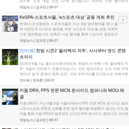
전시회 ‘도쿄 게임 던전 13’에 참가합니다. GGA는 이번 행사에서
‘JALECO ARCADE COLLECTION’ 시리즈의 미공개 작품 12종을 최초
게임뉴스 |
김규만
|
08-07
공개하며, ‘다함께 쿠키요미. 월드 한국 Ver.’ 등 다양한 인디 게임을 선보
입니다. 시연 참여 관람객에게는 선착순으로 특별 굿즈를 증정하며, 인
KeSPA-스포츠서울, 'e스포츠 대상' 공동 개최 추진
1
디 게임 생태계 활성화와 신규 타이틀 반응 확인을 목표로 합니다....
한국e스포츠협회와 스포츠서울은 지난 6일 업무협약을 맺고 올
해 대한민국 e스포츠 발전을 위한 ‘e스포츠 대상’을 공동 개최하
기로 합의했습니다. 양측은 이번 협약을 통해 시상식의 공정성과
전문성을 강화하고 MZ세대를 겨냥한 미디어 영향력을 확대해 e
게임뉴스 |
김규만
|
08-07
스포츠 전 종목을 아우르는 대표 연례 행사로 육성할 계획입니다.
김영만 회장은 10년 만에 재추진되는 이번 시상식이 e스포츠의
[인터뷰]
한밤 시즌2 '울라텍의 저주', 서사부터 엔드 콘텐
성과와 가치를 널리 알리는 권위 있는 행사가 되도록 노력하겠다
츠까지
고 밝혔습니다....
2026년 8월 7일, 월드오브워크래프트: 한밤의 두 번째 시즌 '울라텍의 저
주' 개발자 인터뷰가 진행되었습니다. 이번 업데이트는 신규 야외 지역
'똬리의 섬'과 공격대 '맹독 심연', 야외 우두머리를 인스턴스로 재해석한
'소굴'을 포함합니다. 개발진은 하우징 시스템 개선 및 신화+ 던전 로테이
인터뷰 |
정재훈
|
08-07
션, 공격대 보상 강화 등을 예고하며, 한국 팬들의 열정적인 성원에 감사
를 표했습니다....
키움 DRX, FPS 전문 MCN 온사이드 컴퍼니와 MOU 체
결
키움 DRX가 지난 8월 5일 서울타워에서 FPS 전문 MCN 온사이드 컴퍼
니와 e스포츠 콘텐츠 강화를 위한 업무 협약을 체결했다. 양사는 이번 협
약을 통해 키움 DRX의 발로란트 선수단 IP와 온사이드 컴퍼니의 크리에
이터 네트워크를 결합하여 정규 및 특별 콘텐츠를 공동 기획한다. 또한
게임뉴스 |
김규만
|
08-07
디지털 콘텐츠 제작을 넘어 팬들이 직접 참여하는 오프라인 행사 등 온·