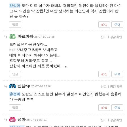
@성아
도란 미드 실수가 패배의 결정적인 원인이라 생각하는건 다수
고 니 의견은 딱 잡몹1인 너만 생각하는 의견인데 역시 잡몹이라 판
단 못 하쥬?
답글
1
2
마르아빠
25-07-10 17:45
신고
|
공감 확인
도창섭은 다해줬잖아...
msi 보내주고 5세트 보내주고
대체 어디까지 해줘야 되는데...
조합부터 저따구로 뽑고...
탑한테 버스타던 버릇 못버렸네ㅠㅠ
답글
1
0
신남cp
25-07-10 23:04
신고
|
공감 확인
@성아
도란도 스스로 본인 실수가 결정적 패인인거 밝혔는데 음흉하
다 음흉해 ㅋㅋ
답글
0
0
성아
25-07-11 09:11
신고
|
공감 확인