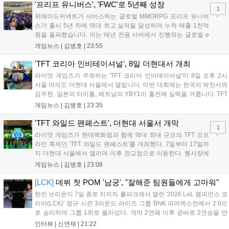
LoL 챔피언스 코리아(LCK)'...
'프리프 유니버스', 'FWC'로 5년째 성장
1
위메이드커넥트가 서비스하는 글로벌 MMORPG 프리프 유니버
스가 출시 5년 차에 역대 최고 실적을 달성하며 누적 매출 1천억
원을 돌파했습니다. 이는 매년 전용 서버에서 진행되는 글로벌 e
스포츠 대회 FWC의 영향이 큽니다. FWC는 이용자가 동일한 조
게임뉴스 |
김병호
|
23:55
건에서 시즌을 함께 즐기는 구조로, 올해 4월 시작된 FWC 2026
은 전년 대비 매출과 이용자 지표가 대폭 상승하는 성과를 냈습니
'TFT 코리아 인비테이셔널', 8일 더현대서 개최
다. 오는 10월 필리핀 마닐라에서 총상금 11만 달러 규모의 제4회
라이엇 게임즈가 주최하는 'TFT 코리아 인비테이셔널'이 8일 오후 2시
FWC 그랜드 파이널이 개최될 예정이며, 위메이드커넥트는 이를
서울 여의도 더현대 서울에서 열립니다. 이번 대회에는 한국의 박찬서와
통해 커뮤니티 중심의 장기 성장 모델을 지속할 방침입니다....
김주한, 일본의 타이틀, 베트남의 YBY1이 출전해 실력을 겨룹니다. TFT
는 소속팀 없이 개인 자격으로 참가하는 독특한 대회 구조를 가지며, 누
게임뉴스 |
김병호
|
23:35
구나 참여 가능한 '소파에서 왕관까지'라는 철학을 실천하고 있습니다.
17일까지 이어지는 이번 행사는 신규 세트 체험과 공연 등 다양한 즐길
'TFT 와일드 팬페스트', 더현대 서울서 개막
1
거리를 제공하며, 이후 현대백화점 판교점에서도 행사가 이어질 예정입
라이엇 게임즈가 현대백화점과 함께 역대 최대 규모의 TFT 오프
니다. 연말에는 라스베이거스 오픈이 개최됩니다....
라인 축제인 'TFT 와일드 팬페스트'를 개최했다. 7일부터 17일까
지 더현대 서울에서 열리며 이후 판교점으로 이동한다. 행사장에
는 체험, 스페셜, 무대 존이 마련됐으며 8일 오후 2시 인비테이셔
게임뉴스 |
김병호
|
23:08
널, 15일 오후 2시 스트리머 매치, 17일 오후 7시 30분 QWER 공
연 등 다채로운 일정이 준비되어 있다. 사전 예약은 조기 마감될
[LCK]
데뷔 첫 POM '남궁', "잘해준 팀원들에게 고마워"
만큼 큰 인기를 끌고 있다....
한진 브리온이 7일 종로 치지직 롤파크에서 열린 '2026 LoL 챔피언스 코
리아(LCK)' 정규 시즌 3라운드 라이즈 그룹 BNK 피어엑스전에서 2:0으
로 승리하며 그룹 1위로 올라섰다. 개막 2연패 이후 곧바로 2연승을 만
들어내면서 이어질 4라운드에 대한 기대감을 올렸다. 다음은 이날 데뷔
인터뷰 |
신연재
|
21:22