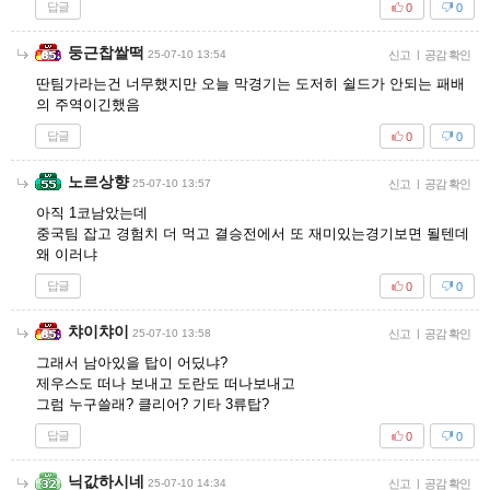
답글
0
0
둥근찹쌀떡
25-07-10 13:54
신고
|
공감 확인
딴팀가라는건 너무했지만 오늘 막경기는 도저히 쉴드가 안되는 패배
의 주역이긴했음
답글
0
0
노르상향
25-07-10 13:57
신고
|
공감 확인
아직 1코남았는데
중국팀 잡고 경험치 더 먹고 결승전에서 또 재미있는경기보면 될텐데
왜 이러냐
답글
0
0
챠이챠이
25-07-10 13:58
신고
|
공감 확인
그래서 남아있을 탑이 어딨냐?
제우스도 떠나 보내고 도란도 떠나보내고
그럼 누구쓸래? 클리어? 기타 3류탑?
답글
0
0
닉값하시네
25-07-10 14:34
신고
|
공감 확인