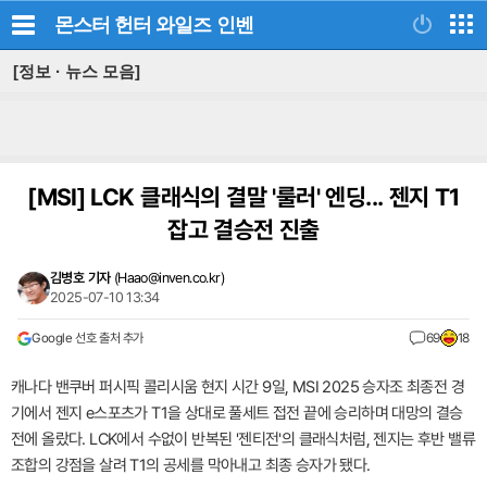
몬스터 헌터 와일즈
인벤
[정보 · 뉴스 모음]
[MSI]
LCK 클래식의 결말 '룰러' 엔딩... 젠지 T1
잡고 결승전 진출
김병호 기자
(
Haao@inven.co.kr
)
2025-07-10 13:34
Google 선호 출처 추가
69
18
캐나다 밴쿠버 퍼시픽 콜리시움 현지 시간 9일, MSI 2025 승자조 최종전 경
기에서 젠지 e스포츠가 T1을 상대로 풀세트 접전 끝에 승리하며 대망의 결승
전에 올랐다. LCK에서 수없이 반복된 '젠티전'의 클래식처럼, 젠지는 후반 밸류
조합의 강점을 살려 T1의 공세를 막아내고 최종 승자가 됐다.