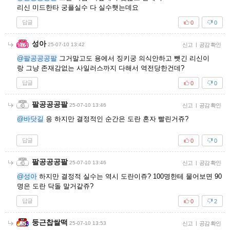
리신 미드한타 궁플실수 다 실수햇는데요
답글
0
0
성아
25-07-10 13:42
신고
|
공감 확인
@팔공공공팔
그거말고도 용에서 징키궁 의식안하고 뺏긴 리신이
랑 그냥 존재감없는 사일러스까지 다해서 역전당한건데?
답글
0
0
팔공공공팔
25-07-10 13:46
신고
|
공감 확인
@바닷길
응 하지만 결정적인 순간은 도란 혼자 빨린거쥬?
답글
0
0
팔공공공팔
25-07-10 13:46
신고
|
공감 확인
@성아
하지만 결정적 실수는 역시 도란이쥬? 100명한테 물어보면 90
명은 도란 닥돌 말거같쥬?
답글
0
2
둥근찹쌀떡
25-07-10 13:53
신고
|
공감 확인