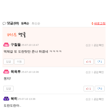
댓글
(69)
등록순
|
최신순
새로고침
구칠들
25-07-10 13:47
신고
|
공감 확인
역체갈 또 도란탓만 존나 하겠네 ㅋㅋㅋㅋ
답글
이동
5
1
목욕투
25-07-10 13:36
신고
|
공감 확인
젠지!
답글
1
0
북히
25-07-10 13:36
신고
|
공감 확인
도란도란아..