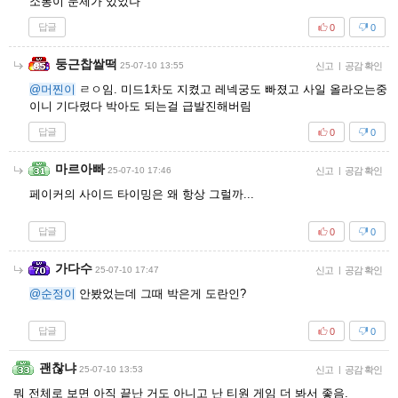
소통이 문제가 있었나
답글
0
0
둥근찹쌀떡
25-07-10 13:55
신고
|
공감 확인
@머찐이
ㄹㅇ임. 미드1차도 지켰고 레넥궁도 빠졌고 사일 올라오는중
이니 기다렸다 박아도 되는걸 급발진해버림
답글
0
0
마르아빠
25-07-10 17:46
신고
|
공감 확인
페이커의 사이드 타이밍은 왜 항상 그럴까...
답글
0
0
가다수
25-07-10 17:47
신고
|
공감 확인
@순정이
안봤었는데 그때 박은게 도란인?
답글
0
0
괜찮냐
25-07-10 13:53
신고
|
공감 확인
뭐 전체로 보면 아직 끝난 거도 아니고 난 티원 게임 더 봐서 좋음.