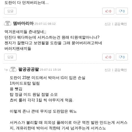
도란이 다 던져버리는데...
답글
0
0
뎀바마리아
25-07-11 08:12
신고
|
공감 확인
역겨운새끼들 죤내많네;;
던진다 뭐다하는데 서커스하는건 원래 티원색깔아니냐?
젠지가 잘했다고 보면될껄 도란을 그래 묻어버리려고하네
버러지팬새끼들
답글
0
0
팔공공공팔
25-07-11 15:16
신고
|
공감 확인
도란이 23분 미드에서 박아서 t1이 입은 손실
1차미드포탑 밀림
용 뺏김
탑 정글 미드 원딜 점멸 소모
쵸비 룰러 각각 1킬 씩 야무지게 먹음.
이렇게 존나 큰데 무지성 도란맘은 뭐노
서커스가 불리할 때 의외성 플레이로 아군 역전 발판 만드는게 서커스
지, 개유리한데 박아서 적한테 기세 넘겨주는게 서커스노