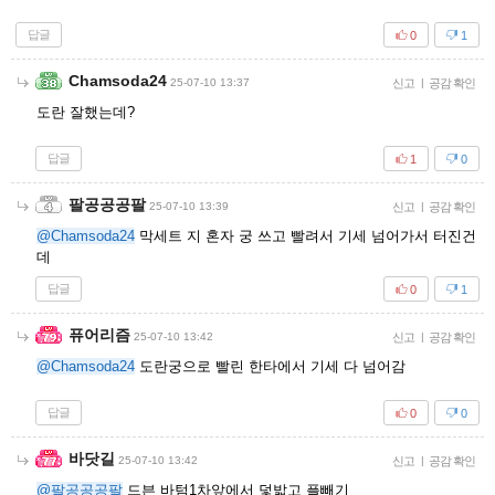
답글
0
1
Chamsoda24
25-07-10 13:37
신고
|
공감 확인
도란 잘했는데?
답글
1
0
팔공공공팔
25-07-10 13:39
신고
|
공감 확인
@Chamsoda24
막세트 지 혼자 궁 쓰고 빨려서 기세 넘어가서 터진건
데
답글
0
1
퓨어리즘
25-07-10 13:42
신고
|
공감 확인
@Chamsoda24
도란궁으로 빨린 한타에서 기세 다 넘어감
답글
0
0
바닷길
25-07-10 13:42
신고
|
공감 확인
@팔공공공팔
드븐 바텀1차앞에서 덫밟고 플빼기