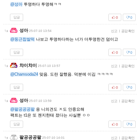
@성아
투명하다 투명해ㅋㅋ
답글
0
0
성아
25-07-10 13:54
신고
|
공감 확인
@둥근찹쌀떡
나보고 투명하다하는 너가 더투명한건 덤이고
답글
0
0
챠이챠이
25-07-10 13:57
신고
|
공감 확인
@Chamsoda24
맞음. 도란 잘했음. 덕분에 이김 ㅋㅋㅋㅋ
답글
0
0
성아
25-07-10 13:59
신고
|
공감 확인
@팔공공공팔
응 니의견도 ㅈ도 안중요해
팩트는 t1은 또 젠지한태 졌다는 사실뿐 ㅇㅇ
답글
0
0
팔공공공팔
25-07-10 14:01
신고
|
공감 확인