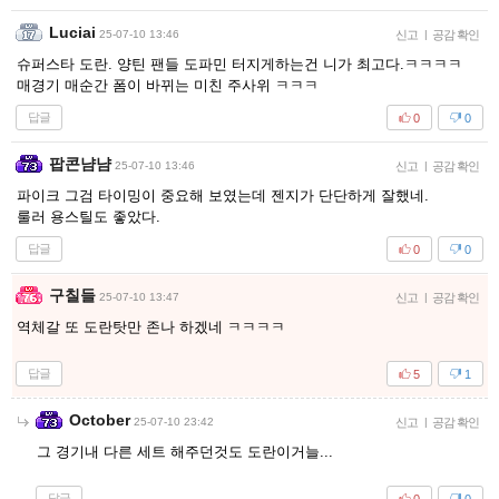
Luciai
25-07-10 13:46
신고
|
공감 확인
슈퍼스타 도란. 양틴 팬들 도파민 터지게하는건 니가 최고다.ㅋㅋㅋㅋ
매경기 매순간 폼이 바뀌는 미친 주사위 ㅋㅋㅋ
답글
0
0
팝콘냠냠
25-07-10 13:46
신고
|
공감 확인
파이크 그검 타이밍이 중요해 보였는데 젠지가 단단하게 잘했네.
룰러 용스틸도 좋았다.
답글
0
0
구칠들
25-07-10 13:47
신고
|
공감 확인
역체갈 또 도란탓만 존나 하겠네 ㅋㅋㅋㅋ
답글
5
1
October
25-07-10 23:42
신고
|
공감 확인
그 경기내 다른 세트 해주던것도 도란이거늘...
답글
0
0