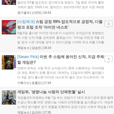
달리던 KT를 압도적인 경기력으로 꺾었다. 7일 종로 치지직 롤파
크에서 열린 '2026 LoL 챔피언스 코리아(LCK)' 정규 시즌 3라운
드 레전드 그룹, kt 롤스터와 젠지 e스포츠의 대결에서 젠지가 압
경기결과 |
신연재
|
18:43
승을 거뒀다. 개막주까지만 해도 급격하게 흔들리던 젠지였지만,
기억을 되찾기라도 한 듯 1,...
[스팀체크]
스팀 긍정 99% 압도적으로 긍정적, 디젤
1
펑크 포탑 조작 '아이언 네스트'
8월 6일 출시된 '아이언 네스트'가 사실적인 조작감으로 호평받으
며 스팀 신작 매출 상위권에 올랐습니다. '이터널 리턴'은 8월 13
일 정규 시즌 개막을 앞두고 프리시즌을 시작해 국내 매출 1위를
기록했습니다. 25주년을 맞은 '고스트 리콘' 시리즈는 8월 6일 쇼
게임뉴스 |
강승진
|
18:24
케이스와 함께 대규모 할인을 진행하며 순위가 급상승했고, 신작
'마블 투혼: 파이팅 소울즈'와 레트로 수리 시뮬레이션 '리스토
[Steam Pick]
이번 주 스팀에 쏟아진 신작, 지금 주목
1
리'도 스팀에 정식 출시되었습니다....
할 게임은?
인벤이 전하는 스팀 주간 소식입니다. 현재 스팀에서는 '사이버펑
크 게임 축제'가 진행 중이며, '위쳐3'는 11일까지 80% 할인합니
다. 6일 정식 출시된 '아이언 네스트'와 '필드 오브 미스트리아', '커
세어 코브'가 호평받고 있습니다. 한편, 7일 출시된 '마블 투혼'은
기획기사 |
윤홍만
|
17:44
태그 시스템에 대한 호불호가 갈리며 복합적 평가를 기록 중입니
다. 유비소프트의 '고스트리콘: 와일드랜드'는 7년 만의 대규모 업
게임위, '생명나눔 사랑의 단체헌혈' 실시
데이트 '라스트 라이츠'와 함께 95% 할인 중입니다....
게임물관리위원회는 8월 7일 부산 센텀지구 16개 유관기관과 함께 혈액
수급난 해소를 위한 '생명나눔 사랑의 단체헌혈'을 실시했습니다. 게임위
는 매년 분기별로 정기 헌혈을 진행하며 공공기관의 사회적 책임을 다하
고 있으며, 이번 행사에는 영화진흥위원회 등 14개 기관 임직원이 동참
게임뉴스 |
김규만
|
17:35