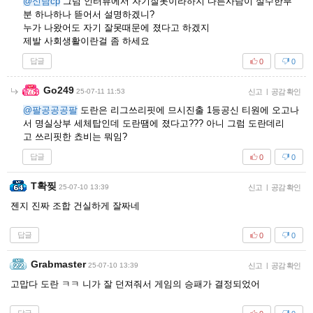
@신남cp
그럼 인터뷰에서 자기잘못이라하지 다른사람이 실수한부
분 하나하나 뜯어서 설명하겠니?
누가 나왔어도 자기 잘못때문에 졌다고 하겠지
제발 사회생활이란걸 좀 하세요
답글
0
0
Go249
25-07-11 11:53
신고
|
공감 확인
@팔공공공팔
도란은 리그쓰리핏에 므시진출 1등공신 티원에 오고나
서 명실상부 세체탑인데 도란땜에 졌다고??? 아니 그럼 도란데리
고 쓰리핏한 쵸비는 뭐임?
답글
0
0
T확찢
25-07-10 13:39
신고
|
공감 확인
젠지 진짜 조합 건실하게 잘짜네
답글
0
0
Grabmaster
25-07-10 13:39
신고
|
공감 확인
고맙다 도란 ㅋㅋ 니가 잘 던져줘서 게임의 승패가 결정되었어