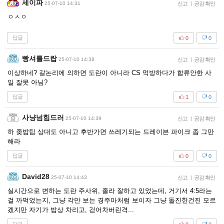
세이파
25-07-10 14:31
신고
|
공감 확인
ㅇㅅㅇ
답글
0
0
빵셔틀드랍
25-07-10 14:38
신고
|
공감 확인
이상하네? 갈논리에 의하면 도란이 아니라 CS 먹방하다가 합류안한 사
일 잘못 아님?
답글
1
0
사냥넘힘드러
25-07-10 14:39
신고
|
공감 확인
하 좆밥팀 상대도 아니고 후반가면 쓰레기되는 드레이븐 파이크 좀 그만
해라
답글
0
0
David28
25-07-10 14:43
신고
|
공감 확인
실시간으로 변하는 도란 주사위, 졸라 잘하고 있었는데, 거기서 4:5라는
걸 까먹었는지, 그냥 각만 보는 경주마처럼 보이자 그냥 돌진한건진 모르
겠지만 자기가 밥상 차리고, 걷어차버린격...