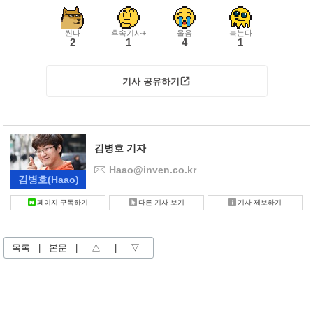
씬나
후속기사+
울음
녹는다
2
1
4
1
기사 공유하기
김병호 기자
Haao@inven.co.kr
김병호
(Haao)
페이지 구독하기
다른 기사 보기
기사 제보하기
목록
|
본문
|
△
|
▽