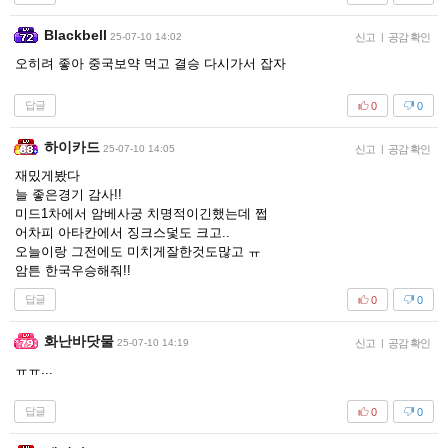
Blackbell
25-07-10 14:02
신고
|
공감 확인
오히려 좋아 중국보약 먹고 결승 다시가서 잡자
답글
0
0
하이카드
25-07-10 14:05
신고
|
공감 확인
재밌게봤다
늘 좋은경기 감사!!
미드1차에서 암베사궁 치명적이긴했는데 쩝
어차피 아타칸에서 징크스덫도 크고..
오늘이랑 그전에도 미치게잘한것도많고 ㅠ
암튼 한국우승해줘!!
답글
0
0
화난바닷물
25-07-10 14:19
신고
|
공감 확인
ㅠㅠ...
답글
0
0