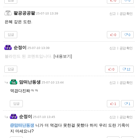
답글
0
0
팔공공공팔
25-07-10 13:39
신고
|
공감 확인
은혜 갚은 도란.
답글
0
0
순정이
25-07-10 13:39
신고
|
공감 확인
블라인드 된 코멘트입니다.
[내용보기]
답글
0
12
맘떠난동생
25-07-10 13:44
신고
|
공감 확인
역겹다진짜ㅋㅋ
답글
1
1
순정이
25-07-10 13:45
신고
|
공감 확인
@맘떠난동생
니가 더 역겹다 못한걸 못했다 하지 우리 도란 기죽이
지 마세요냐?