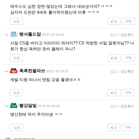
제우스도 심한 장면 많았는데 그래서 내보낸거야? ㅋㅋㅋ
심지어 도란은 4세트 틀어막아줬는데 어휴 ㅋㅋㅋ
답글
2
0
빵셔틀드랍
25-07-10 14:40
신고
|
공감 확인
사일 CS좀 버리고 미리미리 와야지?? CS 먹방한 사일 잘못아님?? 너
희가 항상 욕하던 쵸비 플레이 자나?
답글
0
0
촉촉한물파쓰
25-07-10 20:37
신고
|
공감 확인
제발 티원 떠나서 딴팀 갔음 좋겠네ㅎㅎ
답글
1
0
빨강달빛
25-07-10 20:44
신고
|
공감 확인
병신한테 먹이 주지마셍 ㅋㅋ
답글
1
0