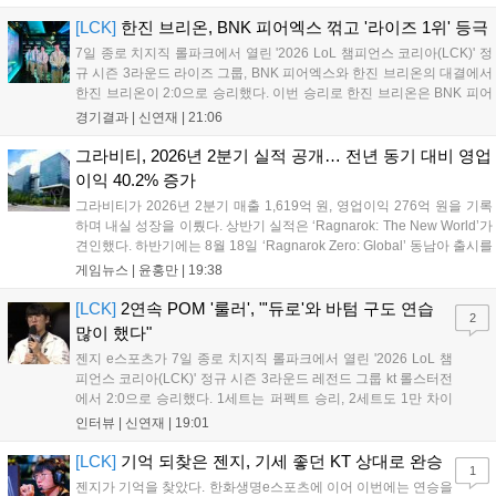
첫 POM을 수상한 '남궁' 남궁성훈의 POM 인터뷰 전문이다....
[LCK]
한진 브리온, BNK 피어엑스 꺾고 '라이즈 1위' 등극
7일 종로 치지직 롤파크에서 열린 '2026 LoL 챔피언스 코리아(LCK)' 정
규 시즌 3라운드 라이즈 그룹, BNK 피어엑스와 한진 브리온의 대결에서
한진 브리온이 2:0으로 승리했다. 이번 승리로 한진 브리온은 BNK 피어
엑스를 제치고 라이즈 그룹 1위로 올라섰다. 1세트, 한진 브리온이 '로머'
경기결과 |
신연재
|
21:06
조우진의 로크를 중심으로 게임을 유리하게 풀어갔다. '...
그라비티, 2026년 2분기 실적 공개… 전년 동기 대비 영업
이익 40.2% 증가
그라비티가 2026년 2분기 매출 1,619억 원, 영업이익 276억 원을 기록
하며 내실 성장을 이뤘다. 상반기 실적은 ‘Ragnarok: The New World’가
견인했다. 하반기에는 8월 18일 ‘Ragnarok Zero: Global’ 동남아 출시를
시작으로 9월 3일 ‘달려라 헤베레케 EX’, 9월 22일 ‘갈바테인’ 등 다양한
게임뉴스 |
윤홍만
|
19:38
신작을 선보인다. 4분기에는 ‘쟈레코 아케이드 콜렉션’과 ‘라이트 오디세
이’ 출시가 예정돼 있으며, 2027년에는 ‘Ragnarok 3’ 등 대작을 글로벌
[LCK]
2연속 POM '룰러', "'듀로'와 바텀 구도 연습
2
출시할 계획이다. 그라비티는 조인트벤처 설립과 라그나로크 에코 시스
많이 했다"
템 구축을 통해 신성장 동력을 확보할 방침이다....
젠지 e스포츠가 7일 종로 치지직 롤파크에서 열린 '2026 LoL 챔
피언스 코리아(LCK)' 정규 시즌 3라운드 레전드 그룹 kt 롤스터전
에서 2:0으로 승리했다. 1세트는 퍼펙트 승리, 2세트도 1만 차이
를 벌리며 25분 만에 승리하면서 말 그대로 압도적인 경기력을 선
인터뷰 |
신연재
|
19:01
보였다. '룰러' 박재혁은 1세트 코그모, 2세트 이즈리얼로 맹활약
하며 POM에 선정됐...
[LCK]
기억 되찾은 젠지, 기세 좋던 KT 상대로 완승
1
젠지가 기억을 찾았다. 한화생명e스포츠에 이어 이번에는 연승을