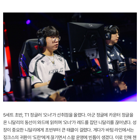
5세트 초반, T1 정글러 '오너'가 선취점을 올렸다. 아군 정글에 카운터 정글을
온 니달리의 동선이 와드에 읽히며 '오너'가 레드를 잡던 니달리를 끊어냈다. 성
장이 중요한 니달리에게 초반부터 큰 태클이 걸렸다. 게다가 바텀 라인에서는
징크스의 귀환이 '도란'에게 끊기면서 스왑 운영에 빈틈이 생겼다. 이로 인해 젠