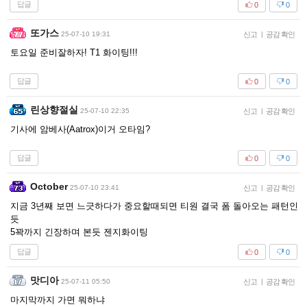
답글
0
0
또가스
25-07-10 19:31
신고
|
공감 확인
토요일 준비잘하자! T1 화이팅!!!
답글
0
0
린상향절실
25-07-10 22:35
신고
|
공감 확인
기사에 암베사(Aatrox)이거 오타임?
답글
0
0
October
25-07-10 23:41
신고
|
공감 확인
지금 3년째 보면 느긋하다가 중요할때되면 티원 결국 폼 돌아오는 패턴인
듯
5꽉까지 긴장하며 본듯 젠지화이팅
답글
0
0
맛디아
25-07-11 05:50
신고
|
공감 확인
마지막까지 가면 뭐하냐