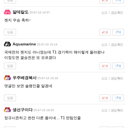
답글
0
0
알데칼도
25-07-10 14:57
신고
|
공감 확인
젠지 우승 축하~
답글
0
0
Aquamarine
25-07-10 15:14
신고
|
공감 확인
국제전의 젠지도 아니였는데 T1 경기력이 왜이렇게 올라왔나
이정도면 결승전은 또 모르겠다
답글
0
0
우주배경복사
25-07-10 15:18
신고
|
공감 확인
댓글만 보면 솔랭인줄 알겠네
답글
0
0
생선구이다
25-07-10 19:25
신고
|
공감 확인
정규시즌하고 완전 다른 폼이네....T1 딴팀인줄