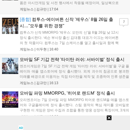
폼은 아시안게임 및 사전 행사에서 착용될 예정이며, 일상복으로
구성된 컬렉션은 오는 8월 28일부터 골스튜디오 공식 홈페이지
게임뉴스 |
김규만
|
17:04
와 무신사, 오프라인 매장에서 판매된다. 다만 아시안게임 결선에
서는 대회 규정에 따라 별도의 유니폼을 착용할 계획이다....
[종합]
컴투스-에이버튼 신작 '제우스' 8월 26일 출
7
시…"모두를 위한 경쟁"
컴투스가 신작 MMORPG '제우스: 오만의 신'을 8월 26일 낮 12시
정식 출시한다. 넥슨 부사장 출신 김대훤 대표가 이끄는 에이버튼
의 첫 작품이다. 컴투스는 7일 쇼케이스를 열고 출시일과 함께 핵
심 콘텐츠, 유료화 정책, 운영 방향을 공개했다. 캐릭터명 선점은
게임뉴스 |
이두현
|
16:40
8월 13일 오후 8시 시작한다. '제우스: 오만의 신'은 최고신 제우스
의 오만으로 균열이...
모바일 SF 기갑 전략 '타이탄 러쉬: 서바이벌' 정식 출시
엔조이게임은 7일 SF 기갑 전략 게임 ‘타이탄 러쉬: 서바이벌’을 구글 플
레이와 애플 앱스토어에 정식 출시했다. 외계 괴수의 침공으로 붕괴한
미래를 배경으로 이용자는 직접 타이탄을 제작 및 조종하며 인류 생존을
위한 전투를 펼친다. 지휘관 모집, 피난처 운영, 연맹 협동 콘텐츠가 특징
게임뉴스 |
김규만
|
16:13
이며 출시를 기념해 접속 시 영웅 경험치와 다이아몬드 등 다양한 성장
지원 보상을 제공한다. 상세 내용은 공식 커뮤니티에서 확인 가능하다....
모바일 파밍 MMORPG, '히어로 랜드M' 정식 출시
오리엔조이는 7일 모바일 파밍 MMORPG 히어로 랜드M을 애플 앱스토
어와 구글플레이에 정식 출시했다. 스팀 원작의 핵심 재미를 모바일로
구현한 이 게임은 장비 수집과 조합을 통한 영웅 성장이 특징이며, 3개의
무기 스킬을 활용한 전략적 전투와 길드전 등 다양한 콘텐츠를 제공한
게임뉴스 |
김규만
|
16:06
다. 정식 출시를 기념해 사전예약자 50만 명 달성 보상을 포함한 다양한
혜택을 지급하며, 상세 내용은 공식 라운지에서 확인할 수 있다. 이용자
"하반기 실적 턴어라운드 목표" 데브시스터즈, 26년 2분기
AD