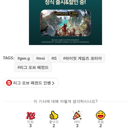
TAGS:
#라이엇 게임즈 코리아
#gen.g
#msi
#t1
#리그 오브 레전드
리그 오브 레전드 인벤
이 기사에 대해 어떻게 생각하시나요?
만점
좋아요
파티
웃음
3
2
3
2