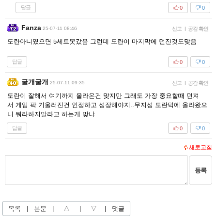
답글
0
0
Fanza
25-07-11 08:46
신고
|
공감 확인
도란아니였으면 5세트못갔음 그런데 도란이 마지막에 던진것도맞음
답글
0
0
굴개굴개
25-07-11 09:35
신고
|
공감 확인
도란이 잘해서 여기까지 올라온건 맞지만 그래도 가장 중요할때 던져
서 게임 팍 기울러진건 인정하고 성장해야지..무지성 도란덕에 올라왔으
니 뭐라하지말라고 하는게 맞냐
답글
0
0
새로고침
등록
목록
|
본문
|
△
|
▽
|
댓글