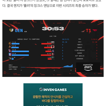
이 오른 '룰러'의 징크스가 있었고, 그 옆에는 탐 켄치가 굳건히 보호하고 있었
다. 결국 젠지가 '룰러'의 징크스 엔딩으로 이번 시리즈의 최종 승자가 됐다.