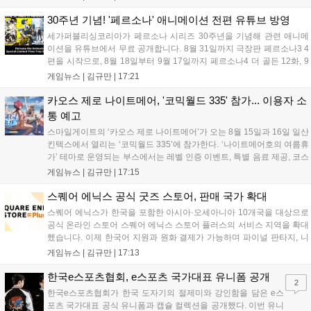
해 생명 나눔을 실천했습니다. 서태건 위원장은 이웃의 생명을 지키는
따뜻한 실천에 참여한 모든 임직원에게 감사의 뜻을 전하며 헌혈 문화
30주년 기념! '페르소나' 애니메이션 전편 유튜브 방영
확산에 앞장섰습니다....
세가퍼블리싱코리아가 페르소나 시리즈 30주년을 기념해 관련 애니메
이션을 유튜브에서 무료 공개합니다. 8월 31일까지 극장판 페르소나3 4
편을 시작으로, 8월 18일부터 9월 17일까지 페르소나4 더 골든 12화, 9
월 15일부터 10월 14일까지 페르소나5 시리즈가 순차 공개됩니다. 또한
게임뉴스 |
김규만
|
17:21
8월 16일까지 SNS를 통해 축하 메시지를 모집하며, 선정된 내용은 기념
영상 및 대형 전광판에 소개될 예정입니다....
카오스 제로 나이트메어, '코믹월드 335' 참가... 이용자 소
통 예고
스마일게이트의 ‘카오스 제로 나이트메어’가 오는 8월 15일과 16일 일산
킨텍스에서 열리는 ‘코믹월드 335’에 참가한다. ‘나이트메어호의 여름휴
가’ 테마로 운영되는 부스에서는 레벨 인증 이벤트, 특별 음료 제공, 코스
프레 모델 포토존 등 다채로운 행사가 진행된다. 유명 코스어 7인이 캐릭
게임뉴스 |
김규만
|
17:15
터로 변신해 이용자를 맞이하며, SNS 인증 시 추가 굿즈도 증정한다. 자
세한 정보는 공식 커뮤니티에서 확인 가능하다....
스퀘어 에닉스 공식 굿즈 스토어, 판매 국가 확대
스퀘어 에닉스가 한국을 포함한 아시아·오세아니아 10개국을 대상으로
공식 온라인 스토어 스퀘어 에닉스 스토어 플러스의 서비스 지역을 확대
했습니다. 이제 한국어 지원과 원화 결제가 가능하며 파이널 판타지, 니
어 등 주요 게임의 피규어, 굿즈를 구매할 수 있습니다. 신상품이 순차적
게임뉴스 |
김규만
|
17:13
으로 추가될 예정이며 이용자는 사이트에서 국가를 한국으로 설정해 이
용 가능합니다....
한국e스포츠협회, e스포츠 국가대표 유니폼 공개
2
한국e스포츠협회가 한국 도자기의 절제미와 강인함을 담은 e스
포츠 국가대표 공식 유니폼과 캡슐 컬렉션을 공개했다. 이번 유니