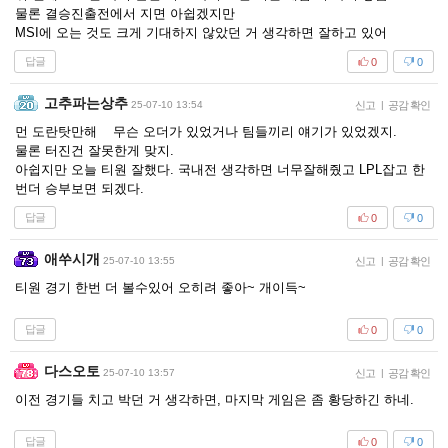
물론 결승진출전에서 지면 아쉽겠지만
MSI에 오는 것도 크게 기대하지 않았던 거 생각하면 잘하고 있어
답글
0
0
고추파는상추
25-07-10 13:54
신고
|
공감 확인
먼 도란탓만해 무슨 오더가 있었거나 팀들끼리 얘기가 있었겠지.
물론 터진건 잘못한게 맞지.
아쉽지만 오늘 티원 잘했다. 국내전 생각하면 너무잘해줬고 LPL잡고 한
번더 승부보면 되겠다.
답글
0
0
애쑤시개
25-07-10 13:55
신고
|
공감 확인
티원 경기 한번 더 볼수있어 오히려 좋아~ 개이득~
답글
0
0
다스오토
25-07-10 13:57
신고
|
공감 확인
이전 경기들 치고 박던 거 생각하면, 마지막 게임은 좀 황당하긴 하네.
답글
0
0