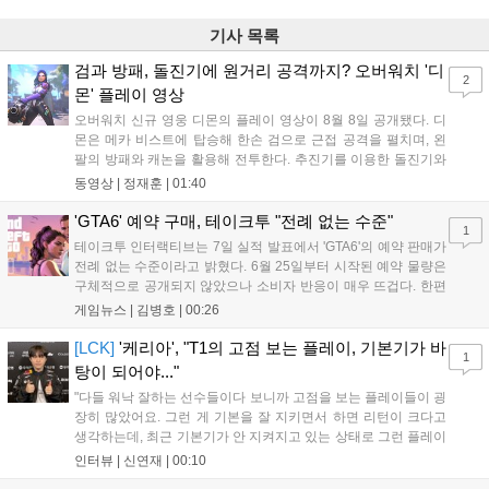
기사 목록
검과 방패, 돌진기에 원거리 공격까지? 오버워치 '디
2
몬' 플레이 영상
오버워치 신규 영웅 디몬의 플레이 영상이 8월 8일 공개됐다. 디
몬은 메카 비스트에 탑승해 한손 검으로 근접 공격을 펼치며, 왼
팔의 방패와 캐논을 활용해 전투한다. 추진기를 이용한 돌진기와
참격 형태의 궁극기를 보유했고, 메카 파괴 시 맨몸으로 기관총을
동영상 |
정재훈
|
01:40
사용하는 특징이 있다. 디몬은 오는 8월 12일 시작되는 시즌4 부
산의 영웅들 업데이트를 통해 정식 출시될 예정이다....
'GTA6' 예약 구매, 테이크투 "전례 없는 수준"
1
테이크투 인터랙티브는 7일 실적 발표에서 'GTA6'의 예약 판매가
전례 없는 수준이라고 밝혔다. 6월 25일부터 시작된 예약 물량은
구체적으로 공개되지 않았으나 소비자 반응이 매우 뜨겁다. 한편
11월 19일 PS5와 Xbox 시리즈 X|S로 정식 출시될 예정이며, 록
게임뉴스 |
김병호
|
00:26
스타 게임즈는 한국 시각 28일 오전 4시 넷플릭스를 통해 장편 영
상 'Grand Theft Auto VI: An Extended Look'을 최초 공개할 계획
[LCK]
'케리아', "T1의 고점 보는 플레이, 기본기가 바
1
이다....
탕이 되어야..."
"다들 워낙 잘하는 선수들이다 보니까 고점을 보는 플레이들이 굉
장히 많았어요. 그런 게 기본을 잘 지키면서 하면 리턴이 크다고
생각하는데, 최근 기본기가 안 지켜지고 있는 상태로 그런 플레이
를 추구하다 보니까 팀적으로 안 좋은 사고가 계속 많이 났던 것
인터뷰 |
신연재
|
00:10
같습니다." T1은 6일 서울 종로구 치지직 롤파크에서 열린 '2026