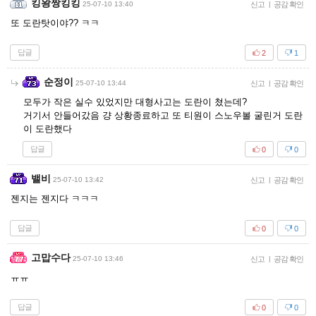
킹왕짱킹킹
25-07-10 13:40
신고
|
공감 확인
또 도란탓이야?? ㅋㅋ
답글
2
1
순정이
25-07-10 13:44
신고
|
공감 확인
모두가 작은 실수 있었지만 대형사고는 도란이 쳤는데?
거기서 안들어갔음 걍 상황종료하고 또 티원이 스노우볼 굴린거 도란
이 도란했다
답글
0
0
밸비
25-07-10 13:42
신고
|
공감 확인
젠지는 젠지다 ㅋㅋㅋ
답글
0
0
고맙수다
25-07-10 13:46
신고
|
공감 확인
ㅠㅠ
답글
0
0