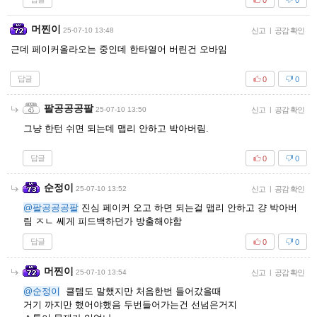
머찐이
25-07-10 13:48
신고
|
공감 확인
근데 페이커올라오는 중인데 한타열어 버린건 오바임
답글
0
0
팔공공공팔
25-07-10 13:50
신고
|
공감 확인
그냥 한턴 쉬면 되는데 맵리 안하고 박아버림.
답글
0
0
순정이
25-07-10 13:52
신고
|
공감 확인
@팔공공공팔
진심 페이커 오고 하면 되는걸 맵리 안하고 걍 박아버
림 ㅈㄴ 쎄게 피드백하던가 방출해야함
답글
0
0
머찐이
25-07-10 13:54
신고
|
공감 확인
@순정이
클템도 말했지만 처음한번 들어갔을때
거기 까지만 했어야했음 두번들어가는건 선넘은거지