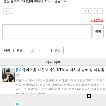
뱅은 볼수록 역체원이 아니라 최악의 원딜이다........
답글
1
0
새로고침
등록
목록
|
본문
|
△
|
▽
|
댓글
기사 목록
[LCK]
아쉬움 비친 '시우', "KT와 리매치서 솔로 킬 되갚을
것"
디플러스 기아가 9일 서울 종로 치지직 롤파크에서 열린 '2026 LoL 챔피
언스 코리아(LCK)' 정규 시즌 3라운드 레전드 그룹 kt 롤스터와의 경기에
서 2:1로 승리했다. 1세트 패배 이후 2, 3세트를 내리 승리하면서 역전승
을 거뒀다. 14승을 달성한 디플러스 기아는 4위 kt 롤스터를 1승 차이로
인터뷰 |
신연재
|
20:08
바짝 추격하며 상위권 도약의 불씨를 살렸다. 경기...
[LCK]
고동빈 감독, "강한 라인전 막기 위한 비원딜 멜 선
AD