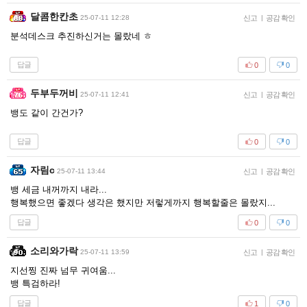
달콤한칸초
25-07-11 12:28
신고
|
공감 확인
분석데스크 추진하신거는 몰랐네 ㅎ
답글
0
0
두부두꺼비
25-07-11 12:41
신고
|
공감 확인
뱅도 같이 간건가?
답글
0
0
자림c
25-07-11 13:44
신고
|
공감 확인
뱅 세금 내꺼까지 내라...
행복했으면 좋겠다 생각은 했지만 저렇게까지 행복할줄은 몰랐지...
답글
0
0
소리와가락
25-07-11 13:59
신고
|
공감 확인
지선찡 진짜 넘무 귀여움...
뱅 특검하라!
답글
1
0