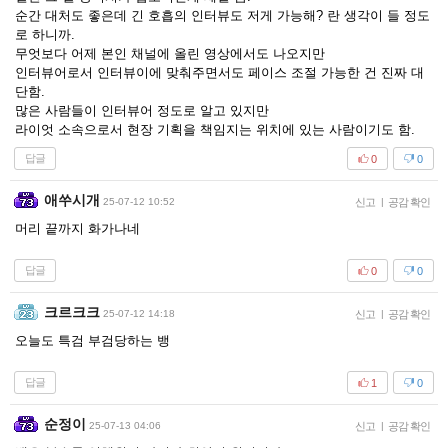
순간 대처도 좋은데 긴 호흡의 인터뷰도 저게 가능해? 란 생각이 들 정도
로 하니까.
무엇보다 어제 본인 채널에 올린 영상에서도 나오지만
인터뷰어로서 인터뷰이에 맞춰주면서도 페이스 조절 가능한 건 진짜 대
단함.
많은 사람들이 인터뷰어 정도로 알고 있지만
라이엇 소속으로서 현장 기획을 책임지는 위치에 있는 사람이기도 함.
답글
0
0
애쑤시개
25-07-12 10:52
신고
|
공감 확인
머리 끝까지 화가나네
답글
0
0
크르크크
25-07-12 14:18
신고
|
공감 확인
오늘도 특검 부검당하는 뱅
답글
1
0
순정이
25-07-13 04:06
신고
|
공감 확인