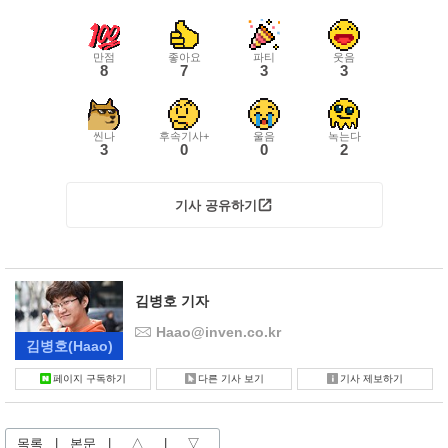
만점
좋아요
파티
웃음
8
7
3
3
씬나
후속기사+
울음
녹는다
3
0
0
2
기사 공유하기
김병호 기자
Haao@inven.co.kr
김병호
(Haao)
페이지 구독하기
다른 기사 보기
기사 제보하기
목록
|
본문
|
△
|
▽