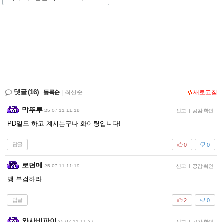
댓글
(16)
등록순
|
최신순
새로고침
막뚜루
25-07-11 11:19
신고
|
공감 확인
PD일도 하고 계시는구나 화이팅입니다!
답글
0
0
로던메
25-07-11 11:19
신고
|
공감 확인
뱅 부검하라
답글
2
0
와사비파이
25-07-11 11:27
신고
|
공감 확인