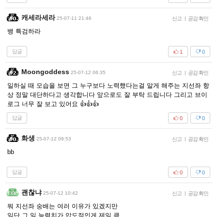
캐세라세라
25-07-11 21:46
신고
|
공감 확인
뱅 특검하라
답글
1
0
Moongoddess
25-07-12 06:35
신고
|
공감 확인
일하실 때 모습을 보면 그 누구보다 노력했다는걸 알게 해주는 지선좌 항
상 정말 대단하다고 생각합니다 앞으로도 잘 부탁 드립니다 그리고 브이
로그 너무 잘 보고 있어요 👍👍👍
답글
0
0
화생
25-07-12 09:53
신고
|
공감 확인
bb
답글
0
0
괜찮냐
25-07-12 10:42
신고
|
공감 확인
뭐 지선좌 숭배는 여러 이유가 있겠지만
일단 그 일 능력치가 압도적인게 제일 큼.