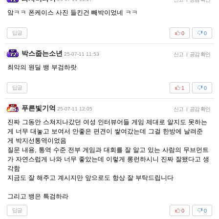
앜ㅋㅋ 폰케이스 사진 들킨건 빼박이었네 ㅋㅋ
답글
0
0
박스줍는소년
25-07-11 11:53
신고
|
공감 확인
최악의 원딜 뱅 부검하랏
답글
1
0
푸른빛기억
25-07-11 12:05
신고
|
공감 확인
진짜 그동안 스쳐지나갔던 여성 인터뷰어들 게임 제대로 알지도 못하는
게 너무 대놓고 보여서 안좋은 편견이 쌓여갔는데 그걸 한방에 날려준
게 박지선통역이었음
질문 내용, 통역 수준 전부 게임과 대회를 잘 알고 있는 사람의 무브먼트
가 자연스럽게 나와 너무 좋았는데 이렇게 롱런하시니 진짜 잘됐다고 생
각함
지금도 잘 해주고 계시지만 앞으로도 항상 잘 부탁드립니다
그리고 뱅은 특검하라
답글
0
0