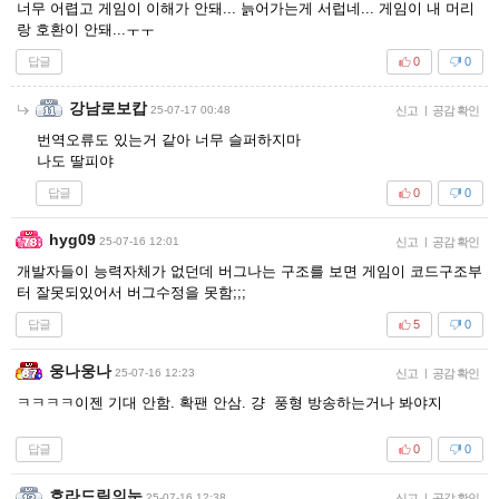
너무 어렵고 게임이 이해가 안돼... 늙어가는게 서럽네... 게임이 내 머리
랑 호환이 안돼...ㅜㅜ
답글
0
0
강남로보캅
25-07-17 00:48
신고
|
공감 확인
번역오류도 있는거 같아 너무 슬퍼하지마
나도 딸피야
답글
0
0
hyg09
25-07-16 12:01
신고
|
공감 확인
개발자들이 능력자체가 없던데 버그나는 구조를 보면 게임이 코드구조부
터 잘못되있어서 버그수정을 못함;;;
답글
5
0
웅나웅나
25-07-16 12:23
신고
|
공감 확인
ㅋㅋㅋㅋ이젠 기대 안함. 확팬 안삼. 걍 풍형 방송하는거나 봐야지
답글
0
0
호라드림의눈
25-07-16 12:38
신고
|
공감 확인