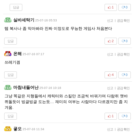
답글
1
0
실바세탁기
25-07-16 05:53
신고
|
공감 확인
템 복사나 좀 막아봐라 진짜 이정도로 무능한 게임사 처음본다
답글
2
0
온해
25-07-16 07:17
신고
|
공감 확인
쓰레기겜
답글
4
0
마침내들어난
25-07-16 10:18
신고
|
공감 확인
그냥 똑같은 지형들에서 캐릭터와 스킬만 조금씩 바꿔가며 다람쥐 챗바
퀴돌듯이 빙글빙글 도는듯… 재미의 여부는 사람마다 다르겠지만 좀 지
겨움.
답글
1
0
굫오
25-07-16 11:34
신고
|
공감 확인