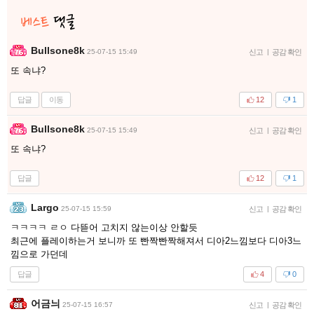
Bullsone8k
25-07-15 15:49
신고
|
공감 확인
또 속냐?
답글
이동
12
1
Bullsone8k
25-07-15 15:49
신고
|
공감 확인
또 속냐?
답글
12
1
Largo
25-07-15 15:59
신고
|
공감 확인
ㅋㅋㅋㅋ ㄹㅇ 다뜯어 고치지 않는이상 안할듯
최근에 플레이하는거 보니까 또 빤짝빤짝해져서 디아2느낌보다 디아3느
낌으로 가던데
답글
4
0
어금늬
25-07-15 16:57
신고
|
공감 확인