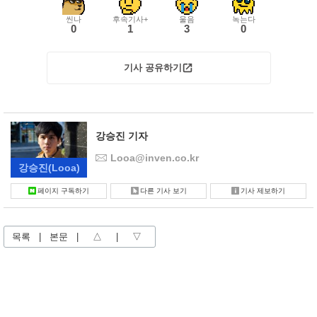
씬나
후속기사+
울음
녹는다
0
1
3
0
기사 공유하기
강승진 기자
Looa@inven.co.kr
강승진
(Looa)
페이지 구독하기
다른 기사 보기
기사 제보하기
목록
|
본문
|
△
|
▽