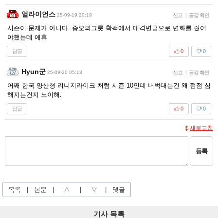
얼라이언스
25-09-19 20:19
신고
|
공감 확인
시즌이 문제가 아니다..증오의그릇 확팩에서 대격변급으로 변화를 줬어
야했는데 에휴
답글
0
0
Hyun군
25-09-20 05:13
신고
|
공감 확인
어째 한국 양산형 리니지라이크 처럼 시즌 10인데 버벅대는건 왜 점점 심
해지는건지 노이해.
답글
0
0
새로고침
등록
목록
|
본문
|
△
|
▽
|
댓글
기사 목록