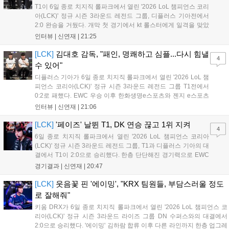
T1이 6일 종로 치지직 롤파크에서 열린 '2026 LoL 챔피언스 코리
아(LCK)' 정규 시즌 3라운드 레전드 그룹, 디플러스 기아전에서
2:0 완승을 거뒀다. 개막 첫 경기에서 kt 롤스터에게 일격을 맞았
지만, 젠지 e스포츠의 홈 경기에서 원정 승리를 챙기며 분위기를
인터뷰 |
신연재
|
21:25
다잡은 T1은 이날 게임에서는 경기력이 완전히 제 궤도에 오른 듯
한 모습이었다. 다음은...
[LCK]
김대호 감독, "패인, 명쾌하고 심플...다시 힘낼
4
수 있어"
디플러스 기아가 6일 종로 치지직 롤파크에서 열린 '2026 LoL 챔
피언스 코리아(LCK)' 정규 시즌 3라운드 레전드 그룹 T1전에서
0:2로 패했다. EWC 우승 이후 한화생명e스포츠와 젠지 e스포츠
를 잡아내며 기세를 끌어올렸지만, 경기력이 제 궤도에 오른 T1은
인터뷰 |
신연재
|
21:06
확실히 강했다. 경기 종료 후 기자회견에 참석한 김대호 감독은
"오늘 져서 너무 아쉽다"...
[LCK]
'페이즈' 날뛴 T1, DK 연승 끊고 1위 지켜
4
6일 종로 치지직 롤파크에서 열린 '2026 LoL 챔피언스 코리아
(LCK)' 정규 시즌 3라운드 레전드 그룹, T1과 디플러스 기아의 대
결에서 T1이 2:0으로 승리했다. 한층 단단해진 경기력으로 EWC
우승을 기점으로 파죽지세의 연승을 이어가던 디플러스 기아를
경기결과 |
신연재
|
20:47
잠재웠다. 1세트, T1이 앞서갔다. 바텀 듀오 킬로 주도권을 잡은
T1은 첫 드래곤을 두드렸...
[LCK]
웃음꽃 핀 '에이밍', "KRX 팀원들, 부담스러울 정도
로 잘해줘"
키움 DRX가 6일 종로 치지직 롤파크에서 열린 '2026 LoL 챔피언스 코
리아(LCK)' 정규 시즌 3라운드 라이즈 그룹 DN 수퍼스와의 대결에서
2:0으로 승리했다. '에이밍' 김하람 합류 이후 다른 라인까지 한층 업그레