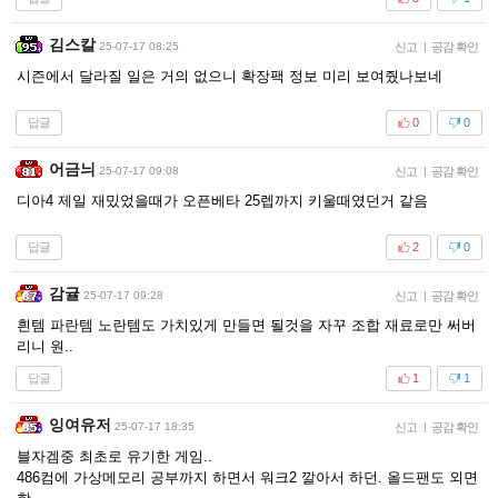
김스칼
25-07-17 08:25
신고
|
공감 확인
시즌에서 달라질 일은 거의 없으니 확장팩 정보 미리 보여줬나보네
답글
0
0
어금늬
25-07-17 09:08
신고
|
공감 확인
디아4 제일 재밌었을때가 오픈베타 25렙까지 키울때였던거 같음
답글
2
0
감귤
25-07-17 09:28
신고
|
공감 확인
흰템 파란템 노란템도 가치있게 만들면 될것을 자꾸 조합 재료로만 써버
리니 원..
답글
1
1
잉여유저
25-07-17 18:35
신고
|
공감 확인
블자겜중 최초로 유기한 게임..
486컴에 가상메모리 공부까지 하면서 워크2 깔아서 하던. 올드팬도 외면