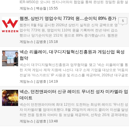
IER-M500은 모니터 엔지니어와의 협업을 통해 완성된 정밀한 음향 설
계와 뛰어난 수동 차음 성능을 갖춰, 외부 소음이 많은 환경에서도 디테
게임뉴스 |
백승철
|
15:55
일한 사운드를 전달하는 것이 특징이다. 인체공학적 디자인과 독자적인
피팅 서포터를 적용해 장시간 착용 시에도 안정적이고 편안한 환경을 제
웹젠, 상반기 영업수익 773억 원…순이익 89% 증가
5
공한다....
웹젠이 8월 6일 공시한 2026년 상반기 실적은 신작 공백으로 영
업수익 773억 원, 영업이익 110억 원을 기록하며 전년 대비 감소
했으나 당기순이익은 151억 원으로 89% 증가했습니다. 웹젠은
하반기부터 신작 공세를 예고하며 전략게임 '프로젝트 D1'의 정보
게임뉴스 |
김병호
|
15:18
공개와 '게이트 오브 게이츠'의 추가 정보를 발표할 계획입니다.
또한 '테르비스'는 일본 코미케에 출품하며 해외 시장 공략을 강화
넥슨 리플레이, 대구디지털혁신진흥원과 게임산업 육성
합니다. 김태영 대표는 내년 신작 출시를 위해 하반기 적극적인
협약
사업 일정을 추진하고 주주가치 제고에 힘쓰겠다고 밝혔습니
넥슨이 대구디지털혁신진흥원과 업무협약을 맺고 '넥슨 리플레이'를 통
다....
한 지역 게임사 제작 지원에 나선다. 대구 소재 기업을 대상으로 '어둠의
전설'과 '아스가르드' IP 사용권 및 리소스를 제공하며, 2026년 대구글로
벌게임센터 제작지원 사업으로 추진된다. 넥슨은 심사에 직접 참여해 완
게임뉴스 |
김병호
|
14:19
성도 높은 신작 발굴을 도울 예정이며, 향후 지역 게임산업과의 동반 성
장을 위한 협력을 지속 확대해 나갈 방침이다....
넥슨, 던전앤파이터 신규 레이드 무너진 성자 미카엘라 업
데이트
넥슨이 던전앤파이터에 최대 12인이 도전하는 최상위 레이드 '무너진 성
자 미카엘라'를 업데이트했다. 8월 20일까지 레이드 클리어 미션을 달성
하면 전용 칭호와 아바타 등 보상을 제공하며, 선착순 20개 공격대에는
명예 보상을 지급한다. 또한 9월 10일까지 서비스 21주년 기념 이벤트가
게임뉴스 |
김병호
|
13:48
진행되어 전직 변경의 서와 아바타 풀세트 등을 증정하며, 낚시 미니게