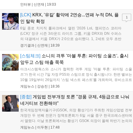
이드 된 경기력을 보여주며 기분 좋은 2연승을 달렸다. 경기 종료 후 기
인터뷰 |
신연재
|
19:03
자실을 찾은 '에이밍'은 한층 밝아진 모습이었다. "합류한 지...
[LCK]
KRX, '유칼' 활약에 2연승...연패 누적 DN, 플
1
인 탈락 확정
6일 종로 치지직 롤파크에서 열린 '2026 LoL 챔피언스 코리아
(LCK)' 정규 시즌 3라운드 라이즈 그룹, 키움 DRX와 DN 수퍼스
의 대결에서 키움 DRX가 2:0으로 승리했다. 1, 2세트 모두 초반
부터 앞서나갔고, 별다른 위기 없이 승리를 꿰찼다. DN 수퍼스는
경기결과 |
신연재
|
18:39
이번 패배로 플레이-인 진출 실패를 확정했다. 1세트, 키움 DRX
의 출발이 매우 좋...
[스팀체크]
소니의 격투 '마블 투혼: 파이팅 소울즈', 출시
앞두고 스팀 매출 쭉쭉
아크시스템웍스와 소니가 협력한 격투 게임 '마블 투혼: 파이팅 소울
즈'가 한국 시간 7일 자정 PS5와 스팀으로 정식 출시됩니다. 한편 밸브는
10월 19일부터 26일까지 '스팀 넥스트 페스트'를 개최하며, 유비소프트
의 '더 디비전 리서전스'가 스팀에 출시되었고, 농장 시뮬레이션 '돌록 타
게임뉴스 |
강승진
|
18:36
운'은 얼리액세스를 마치고 정식 서비스를 시작했습니다. 이번 신작들은
각기 다른 장르에서 이용자들의 기대를 모으고 있습니다....
[종합]
게임법 전부개정 토론 "경품 규제, 4등급으로 나눠
네거티브 전환해야"
한국게임정책자율기구(GSOK, 의장 황성기)가 주최한 게임산업법 전부
개정안 두 번째 전문가 정책토론회가 6일 서울 중구 한국프레스센터에
서 열렸다. 이날 토론회에서는 황성기 GSOK 의장이 올해 하반기 논의의
주요 쟁점과 성과를 짚은 데 이어, 박종현 한양대 법학전문대학원 교수
게임뉴스 |
이두현
|
17:48
가 게임진흥원 등 게임 관련 거버넌스를, 이병찬 법무법인 온새미로 변