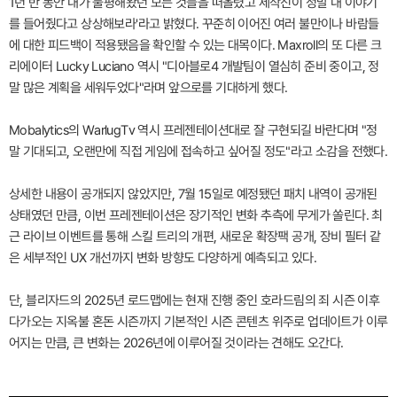
1년 반 동안 내가 불평해왔던 모든 것들을 떠올렸고 제작진이 정말 내 이야기
를 들어줬다고 상상해보라'라고 밝혔다. 꾸준히 이어진 여러 불만이나 바람들
에 대한 피드백이 적용됐음을 확인할 수 있는 대목이다. Maxroll의 또 다른 크
리에이터 Lucky Luciano 역시 "디아블로4 개발팀이 열심히 준비 중이고, 정
말 많은 계획을 세워두었다"라며 앞으로를 기대하게 했다.
Mobalytics의 WarlugTv 역시 프레젠테이션대로 잘 구현되길 바란다며 "정
말 기대되고, 오랜만에 직접 게임에 접속하고 싶어질 정도"라고 소감을 전했다.
상세한 내용이 공개되지 않았지만, 7월 15일로 예정됐던 패치 내역이 공개된
상태였던 만큼, 이번 프레젠테이션은 장기적인 변화 추측에 무게가 쏠린다. 최
근 라이브 이벤트를 통해 스킬 트리의 개편, 새로운 확장팩 공개, 장비 필터 같
은 세부적인 UX 개선까지 변화 방향도 다양하게 예측되고 있다.
단, 블리자드의 2025년 로드맵에는 현재 진행 중인 호라드림의 죄 시즌 이후
다가오는 지옥불 혼돈 시즌까지 기본적인 시즌 콘텐츠 위주로 업데이트가 이루
어지는 만큼, 큰 변화는 2026년에 이루어질 것이라는 견해도 오간다.