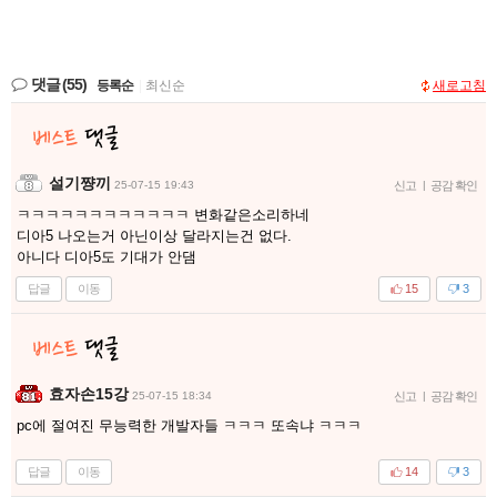
댓글
(55)
등록순
|
최신순
새로고침
설기쨩끼
25-07-15 19:43
신고
|
공감 확인
ㅋㅋㅋㅋㅋㅋㅋㅋㅋㅋㅋㅋ 변화같은소리하네
디아5 나오는거 아닌이상 달라지는건 없다.
아니다 디아5도 기대가 안댐
답글
이동
15
3
효자손15강
25-07-15 18:34
신고
|
공감 확인
pc에 절여진 무능력한 개발자들 ㅋㅋㅋ 또속냐 ㅋㅋㅋ
답글
이동
14
3