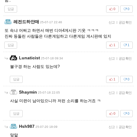
함..
답글
0
0
레전드하얀매
25-07-17 22:46
신고
|
공감 확인
또 속냐 어쩌고 하면서 매번 디아4게시판 기웃 ㅋㅋㅋ
진짜 등돌린 사람들은 다른게임하고 다른게임 게시판에 있지
답글
1
1
Lunaticist
25-07-18 09:34
신고
|
공감 확인
불구경 하는 사람도 있는데?
답글
1
0
Shaymin
25-07-18 22:05
신고
|
공감 확인
사실 미련이 남아있으니까 저런 소리를 하는거죠 ㅋ
답글
0
0
Hsh987
25-07-20 18:09
신고
|
공감 확인
맞말