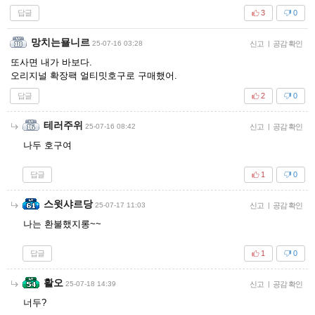
답글
3
0
망치는묠니르
25-07-16 03:28
신고
|
공감 확인
또사면 내가 바보다.
오리지널 확장팩 얼티밋호구로 구매했어.
답글
2
0
테러주위
25-07-16 08:42
신고
|
공감 확인
나두 호구여
답글
1
0
스윗샤르당
25-07-17 11:03
신고
|
공감 확인
나는 환불했지롱~~
답글
1
0
활오
25-07-18 14:39
신고
|
공감 확인
너두?