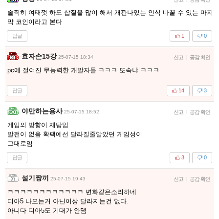
솔직히 여태껏 하도 삽질을 많이 해서 개판나있는 인식 바꿀 수 있는 마지
막 코인이라고 본다
답글
1
0
효자손15강
25-07-15 18:34
신고
|
공감 확인
pc에 절여진 무능력한 개발자들 ㅋㅋㅋ 또속냐 ㅋㅋㅋ
답글
14
3
야만하는용사
25-07-15 18:52
신고
|
공감 확인
게임의 방향이 재탕임
발전이 없음 확팩에선 달라질줄알았던 게임성이
그대로임
답글
3
0
설기쨩끼
25-07-15 19:43
신고
|
공감 확인
ㅋㅋㅋㅋㅋㅋㅋㅋㅋㅋㅋㅋ 변화같은소리하네
디아5 나오는거 아닌이상 달라지는건 없다.
아니다 디아5도 기대가 안댐