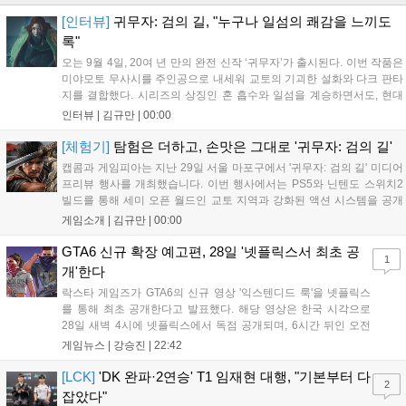
[인터뷰]
귀무자: 검의 길, "누구나 일섬의 쾌감을 느끼도
록"
오는 9월 4일, 20여 년 만의 완전 신작 ‘귀무자’가 출시된다. 이번 작품은
미야모토 무사시를 주인공으로 내세워 교토의 기괴한 설화와 다크 판타
지를 결합했다. 시리즈의 상징인 혼 흡수와 일섬을 계승하면서도, 현대
적인 검극 액션과 '무너뜨리기 일섬'을 더해 전투의 깊이를 더했다. 개발
인터뷰 |
김규만
|
00:00
진은 정해진 공략법 대신 플레이어의 선택에 따른 사무라이 액션을 구현
하고자 했으며, 실제 검술 전문가의 모션 캡처를 통해 리얼리티를 극대
[체험기]
탐험은 더하고, 손맛은 그대로 '귀무자: 검의 길'
화했다. 세계관을 새롭게 재구성한 이번 신작은 기존 시리즈와 설정은
캡콤과 게임피아는 지난 29일 서울 마포구에서 '귀무자: 검의 길' 미디어
다르지만, 특유의 통쾌한 손맛과 다크 판타지 분위기를 충실히 담아내어
프리뷰 행사를 개최했습니다. 이번 행사에서는 PS5와 닌텐도 스위치2
시리즈 팬과 신규 이용자 모두에게 새로운 재미를 선사할 예정이다....
빌드를 통해 세미 오픈 월드인 교토 지역과 강화된 액션 시스템을 공개
했습니다. 주인공 미야모토 무사시가 오니를 정화하는 과정을 담았으며,
게임소개 |
김규만
|
00:00
패링과 혼 흡수 등 전략적 전투 요소가 특징입니다. 정식 출시를 앞두고
탄탄한 게임성을 선보여 기대감을 높였습니다....
GTA6 신규 확장 예고편, 28일 '넷플릭스서 최초 공
1
개'한다
락스타 게임즈가 GTA6의 신규 영상 '익스텐디드 룩'을 넷플릭스
를 통해 최초 공개한다고 발표했다. 해당 영상은 한국 시각으로
28일 새벽 4시에 넷플릭스에서 독점 공개되며, 6시간 뒤인 오전
10시부터 공식 유튜브와 홈페이지에서도 확인할 수 있다. 기존보
게임뉴스 |
강승진
|
22:42
다 게임플레이 비중이 클 것으로 기대되는 가운데, 넷플릭스와의
이례적인 협업이 향후 게임 마케팅 방식에 어떤 변화를 가져올지
[LCK]
'DK 완파·2연승' T1 임재현 대행, "기본부터 다
2
전 세계 팬들의 이목이 쏠리고 있다....
잡았다"