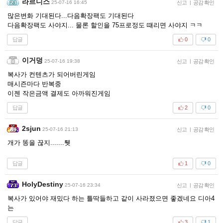
라르니스
25-07-16 16:45
신고
|
공감 확인
많은변화 기대된다...다음확장팩도 기대된다
다음확장팩도 사야지... 물론 할인을 75프로정도 떄리면 사야지 ㅋㅋ
답글
0
0
이거덩
25-07-16 19:38
신고
|
공감 확인
복사가 컨텐츠가 되어버린게임
매시즌마다 반복중
이젠 작은금액 결제도 아까워진게임
답글
2
0
2sjun
25-07-16 21:13
신고
|
공감 확인
개가 똥을 끊지.......퉷
답글
1
0
HolyDestiny
25-07-16 23:34
신고
|
공감 확인
복사가 있어야 재밌다 하는 틀딱들하고 같이 사라졌으면 좋겠네요 디아4
는
답글
3
1