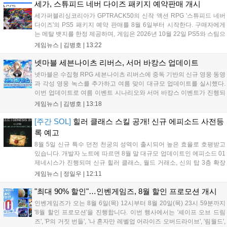
임인 아라드 수족관 메이커를 통해 다양한 아이템을 교환할 수 있다. 상
세가, 스튜피드 네버 다이즈 패키지 예약판매 개시
세 정보는 공식 홈페이지에서 확인 가능하다....
세가퍼블리싱코리아가 GPTRACK50의 신작 액션 RPG '스튜피드 네버
다이즈'의 PS5 패키지 예약 판매를 8월 6일부터 시작한다. 구매자에게
는 메탈 뱃지를 한정 제공하며, 게임은 2026년 10월 22일 PS5와 스팀으
로 정식 출시된다. 좀비 주인공 데이비가 보디 해킹과 스타일 이트 능력
게임뉴스 |
김병호
|
13:22
을 활용해 이세계 던전을 공략하는 하극상 액션이 특징이며, 디지털 디
럭스판 등 다양한 에디션도 함께 발매될 예정이다....
넷마블 세븐나이츠 리버스, 서머 바캉스 업데이트
넷마블은 수집형 RPG 세븐나이츠 리버스에 중독 기반의 신규 영웅 동영
과 각성 영웅 녹스를 추가하고 여름 맞이 대규모 업데이트를 실시했다.
이번 업데이트로 여름 이벤트 시나리오와 서머 바캉스 이벤트가 진행되
며, 7일간 출석 시 수영복 세인 코스튬과 전설 장신구 상자 등 풍성한 보
게임뉴스 |
김병호
|
13:18
상을 제공한다. 또한 미션 수행을 통해 장비를 강화하는 비스킷의 모루
이벤트도 열리며, 강화 횟수에 따른 보상과 상위 100명에게는 특별 랭킹
[주간 SOL]
힐러 클래스 스킬 공개! 신규 에피소드 사전등
보상이 주어진다. 넷마블은 이번 이벤트를 통해 이용자들에게 다채로운
록 예고
즐길 거리를 제공할 예정이다....
8월 5일 신규 특수 던전 천궁의 성역이 출시되어 높은 효율로 호평받고
있습니다. 개발자 노트에 따르면 8월 말 대규모 업데이트인 에피소드 01
제네시스가 진행되며 신규 힐러 클래스, 월드 거래소, 신의 탑 3층 확장
등이 예고되었습니다. 또한 8일에는 신권 선출이 예정되어 있어 게임 내
게임뉴스 |
정일우
|
12:11
판도 변화가 예상되며, 사전 등록과 다양한 이벤트가 함께 진행 중입니
다....
"최대 90% 할인"…인벤게임즈, 8월 할인 프로모션 개시
인벤게임즈가 오는 8월 6일(목) 12시부터 8월 20일(목) 23시 59분까지
'8월 할인 프로모션'을 진행합니다. 이번 행사에서는 '셰이프 오브 드림
즈', 'P의 거짓 번들', '나 혼자만 레벨업 어라이즈 오버드라이브', '림월드',