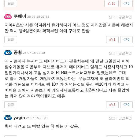
답글
15
3
쿠헤이
25-07-15 21:54
신고
|
공감 확인
디아4 초반 시즌 역겨워서 유기하다가 어느 정도 자리잡은 시즌에 해봤지
만 역시 똥4일뿐이라 확팩부턴 아예 구매도 안함
답글
1
0
공황
25-07-15 22:10
신고
|
공감 확인
매 시즌마다 복사버그 데미지버그가 판을치는데 왜 맨날 그꼴인지 이해
할수가없음 처음부터 제보로 유저가 데미지버그 말해도 시즌시작하고 10
일인가지나서야 고침 심지어 RTR테스트서버때부터 말했는데도 그대
로 출시 개발자들이 게임하지도않는다는 무능그자체 또 클라이언트 최
적화 개판으로 디아4로 램 10기가 처먹는것도 웃김 램10기가 처먹고 서
버렉은 심해서 시즌초기에 게임제대로못하고 한2주지나고 시즌 졸업하
는 유저 많아져야 렉이풀리고 에휴
답글
3
0
yagin
25-07-15 22:31
신고
|
공감 확인
확팩 내려고 또 떡밥 있는 척 하는 거 같음.