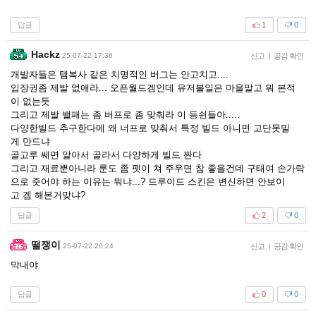
답글
1
0
Hackz
25-07-22 17:36
신고
|
공감 확인
개발자들은 템복사 같은 치명적인 버그는 안고치고....
입장권좀 제발 없애라... 오픈월드겜인데 유저볼일은 마을말고 뭐 본적
이 없는듯
그리고 제발 밸패는 좀 버프로 좀 맞춰라 이 등쉰들아.....
다양한빌드 추구한다메 왜 너프로 맞춰서 특정 빌드 아니면 고단못밀
게 만드냐
골고루 쎄면 알아서 골라서 다양하게 빌드 짠다
그리고 재료뿐아니라 룬도 좀 펫이 쳐 주우면 참 좋을건데 구태여 손가락
으로 줏어야 하는 이유는 뭐냐...? 드루이드 스킨은 변신하면 안보이
고 겜 해본거맞냐?
답글
2
0
떨쟁이
25-07-22 20:24
신고
|
공감 확인
막내야
답글
0
0