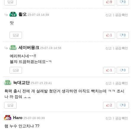
답글
9
0
활오
25-07-18 14:39
신고
|
공감 확인
앗
답글
1
0
세이버몽크
25-07-19 14:56
신고
|
공감 확인
예리하시네~~!!
블쟈 뜨끔하겠는데요~ㅋ
답글
1
0
늑대교단
25-07-15 23:41
신고
|
공감 확인
확팩 출시 전에 개 설레발 쳤던거 생각하면 아직도 빡치는데 ㅋㅋ 조시
나 까 잡숴 ㅗㅗ
답글
2
0
Haro
25-07-16 00:30
신고
|
공감 확인
램 누수 안고치냐 ??