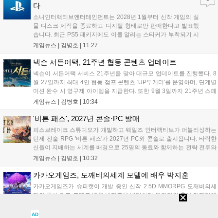
다
소니인터랙티브엔터테인먼트는 2028년 1월부터 신작 게임의 실
물 디스크 제작을 종료하고 디지털 형태로만 판매한다고 발표했
습니다. 최근 PS5 패키지에도 이를 알리는 스티커가 부착되기 시
작했으며, 기존 디스크는 계속 이용 가능합니다. 7월 31일 실적
게임뉴스 |
김병호
|
11:27
발표에서 소니 측은 이용자 반발을 인지하고 있으나 디지털 전환
은 신중히 추진하겠다고 밝혔습니다. 향후 지역별 유통 방식은 미
넥슨 서든어택, 21주년 협동 콘텐츠 업데이트
정입니다....
넥슨이 서든어택 서비스 21주년을 맞아 대규모 업데이트를 진행했다. 8
월 27일까지 최대 4인 협동 점프 콘텐츠 'UP투게더'를 운영하며, 단계별
미션 완수 시 영구제 아이템을 지급한다. 또한 9월 3일까지 21주년 스페
셜 교환소와 웹 이벤트, 출석 챌린지 등 다채로운 행사를 연다. 8월 9일까
게임뉴스 |
김병호
|
10:34
지 채팅 이벤트, 8월 20일까지 버닝 이벤트와 PC방 파티, 마이건마트를
운영하며 혜택을 제공한다. 특히 8월 6일 오후 8시에는 공식 SOOP 채널
'비튼 패스', 2027년 콘솔·PC 발매
에서 '2026 시즌3 서든라이브' 생방송을 통해 업데이트를 소개하고 시청
피스브레이크 스튜디오가 개발하고 웨일즈 인터랙티브가 퍼블리싱하는
자에게 다양한 보상을 지급할 예정이다....
턴제 전술 RPG '비튼 패스'가 2027년 PC와 콘솔로 출시됩니다. 타락한
신들이 지배하는 세계를 배경으로 25명의 동료와 함께하는 전략 전투와
듀얼 잡 시스템이 특징입니다. 킥스타터 펀딩을 성공적으로 마친 이 게
게임뉴스 |
김병호
|
10:32
임은 향후 스팀, PS5, Xbox, 스위치로 발매될 예정이나 구체적인 출시일
은 미정입니다....
카카오게임즈, 도깨비의세계 모델에 배우 박지훈
카카오게임즈가 슈퍼캣이 개발 중인 신작 2.5D MMORPG 도깨비의세
계의 공식 광고 모델로 배우 박지훈을 발탁하며 본격적인 출시 마케팅에
나섰다. 이 게임은 멸귀수도전을 기반으로 한 한국적 세계관과 도트 그
래픽이 특징이다. 오는 8월 사전등록을 시작으로 9월에는 쇼케이스를 통
게임뉴스 |
김병호
|
10:13
AD