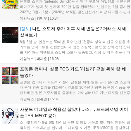
닌텐도 스위치(Nintendo Switch)용 신작 '친구모아 아일랜드 두근두근
라이프'가 발매 첫 분기에 794만 장을 판매했다. 닌텐도는 6일 공시한
2027년 3월기 1분기(2026년 4~6월) 결산단신에서 해당 타이틀이 판매
를 크게 늘렸다고 밝혔다. 4월 16일 발매된 이 작품은 약 2개월 반 만에
게임뉴스 |
강민우
|
16:34
794만 장을 기록하며, 같은 기간 닌텐도 스위치...
[정보]
나인 소모처 추가 이후 시세 변동은? 거래소 시세
살펴보기
8월 5일 솔: 인챈트는 50레벨 특수 던전 '천궁의 성역'과 신규 수집을 추
가하는 업데이트를 진행했습니다. 영웅 스킬북으로 영웅 장비 선택 상자
를 제작하는 이벤트로 스킬북 소모가 급증했고, 신성 및 저주 주문서 가
격은 소폭 상승했습니다. 나인 코어 시세는 보합세를 유지 중이며, 신의
게임뉴스 |
박재훈
|
16:08
탑 관련 아이템은 사냥터 발견으로 가격이 안정화되었습니다. 상급 재료
수요는 늘었으나 일반 재료는 현상을 유지하고 있으며, 영웅 등급 장비
포켓몬 컴퍼니, 실물 TCG 카드 '리셀러' 근절 위해 칼 빼
와 무기는 서버별로 등락을 보이고 있습니다....
들었다
포켓몬 컴퍼니가 카드팩 리셀러 근절을 위해 일본 공식 온라인 스토어
내 구매 인증 절차를 강화했다. 앞으로 30주년 기념팩 등 특정 상품을 구
매하려면 일본 거주자임을 증명하는 마이넘버카드 기반 디지털 신분증
이 필수다. 해당 상품들은 온라인 추첨제로만 판매되며, 이번 조치는 과
게임뉴스 |
윤홍만
|
16:07
도한 가격 급등을 막기 위한 특단의 대책이다. 향후 포켓몬 컴퍼니의 이
러한 정책이 시장 물량 안정화에 어떤 영향을 미칠지 업계의 이목이 쏠
사운드 디테일과 착용감 잡았다... 소니, 프로페셔널 이어
리고 있다....
폰 'IER-M500' 공개
소니코리아가 8월 6일 라이브 공연 및 정밀 사운드 모니터링 환경에 최
적화된 프로페셔널 인이어 모니터링 이어폰 'IER-M500'을 출시했다.