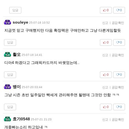
답글
0
0
souleye
25-07-18 10:52
신고
|
공감 확인
지금껏 믿고 구매했지만 다음 확장팩은 구매안하고 그냥 다른게임할듯
답글
0
0
활오
25-07-18 14:41
신고
|
공감 확인
디아4 하겠다고 그래픽카드까지 바꿧었는데..
답글
0
0
뱅이
25-07-20 03:44
신고
|
공감 확인
그냥 시즌 초반 일주일만 빡세게 관리해주면 될텐데 그것만 안함 ㅋㅋ
답글
0
0
효가0548
25-07-21 21:23
신고
|
공감 확인
개좆빠는소리 하고있내 ㅋ