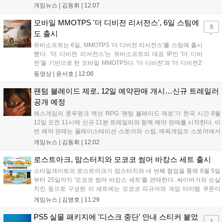
'아랑전설 시티 오브 더 울브스', '팰월드' 등 인기 타이틀을 최대 90% 할
게임뉴스 |
김동휘
|
12:07
인된 가격에 제공합니다. 인벤게임즈를 통해 구매 시 할인가 적용은 물
론 네이버페이 포인트 추가 적립 혜택도 받을 수 있으며, 자세한 내용은
모바일 MMOTPS '더 디비전 리서전스', 6일 스팀에
5
공식 네이버 스마트 스토어에서 확인 가능합니다....
도 출시
유비소프트는 6일, MMOTPS '더 디비전 리서전스'를 스팀에 출시
했다. '더 디비전 리서전스'는 유비소프트의 대표 IP인 '더 디비
전'을 기반으로 한 모바일 MMOTPS다. '더 디비전'과 '더 디비전2'
사이의 시기를 배경으로 하고 있으며, 완전히 새로운 독립형 스토
동영상 |
윤서호
|
12:06
리와 캠페인을 선보인다. 뉴욕에서 발생한 ‘그린 포이즌’ 사태 속
의 디비전 요원이 되어...
팬텀 블레이드 제로, 12일 예약판매 개시…신규 트레일러
공개 예정
에스게임의 쿵푸펑크 액션 RPG ‘팬텀 블레이드 제로’가 한국 시간 8월
12일 오전 11시에 신규 11분 트레일러와 함께 예약 판매를 시작한다. 이
번 예약 판매는 플레이스테이션 스토어와 스팀, 에픽게임즈 스토어에서
진행되며, 개발이 완료된 게임은 10월 29일 정식 출시될 예정이다. 언리
게임뉴스 |
김동휘
|
12:02
얼 엔진 5로 제작된 이 게임은 홍콩 무협 영화에서 영감을 받은 화려한
콤보 액션과 세미 오픈월드 환경을 특징으로 한다....
로스트아크, 맘스터치와 모코코 썸머 바캉스 세트 출시
스마일게이트의 로스트아크가 맘스터치와 네 번째 협업을 통해 8월 5일
부터 25일까지 '모코코 썸머 바캉스 세트'를 판매한다. 싸이버거와 순살
치킨 등으로 구성된 이 세트에는 모코코 피규어와 게임 아이템 쿠폰이
포함된다. 전국 매장 및 배달 앱으로 구매 가능하며, 수익금은 사회 공헌
게임뉴스 |
김병호
|
11:29
캠페인에 쓰일 예정이다. 팬들의 큰 호응 속에 진행되는 이번 행사의 자
세한 정보는 공식 홈페이지에서 확인 가능하다....
PS5 실물 패키지에 '디스크 중단' 안내 스티커 붙었
1