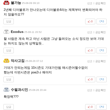
불가능
25-08-09 09:10
신고
|
공감 확인
2년째 디아블로가 안나오는데 디아블로4라는 제목부터 변화되어야 하
지 않을까요??
답글
0
0
Exodus
25-08-11 20:52
신고
|
공감 확인
할 사람은 계속 하고 아닌 사람은 그냥 들려오는 소식 정도만 보며 기대
는 하지도 않는게 상책일듯..
답글
0
0
악사고집
25-08-26 07:12
신고
|
공감 확인
기대가 안되는게임 10시즌도 기대가안됨 매시즌어쩔수없이
했는데 이번시즌은 poe2나 해야지
답글
0
0
수필과시인
25-08-26 20:44
신고
|
공감 확인
확장팩???
답글
0
0