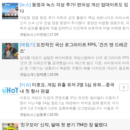
호사가 게임 등...
[뉴스]
동영과 녹스 각성 추가! 편의성 개선 업데이트도 있
다
마법형 영웅 동영 추가 극독과 공포 활용이 핵심 세븐나이츠 리버스에
신지 소속 신규 전설 영웅 동영이 추가됐다. 동영은 마법형 영웅으로, 극
독과 공포를 활용해 적을 압박하고 아군에게 보호막과 마법 피해량 증가
를 제공하는 것이 특징이다. 패시브 황천의 동행자는 동영의 핵심이다.
게임뉴스 |
이찬양
|
17:29
자신은 공격력에 비례해 효과 적중이 증가하고, 사망 시 불굴 상태로 부
활한다. 모...
[체험기]
도전적인 국산 로그라이트 FPS, '건즈 앤 드래곤
즈'
김대훤 대표가 설립한 에이버튼은 게임스컴에서 신작 로그라이트 FPS
'건즈 앤 드래곤즈'를 공개했습니다. 테스트 빌드 기준, 슈터로서의 타격
감 등 기본기는 갖췄으나 복잡한 지형의 레벨 디자인은 개선이 필요해
보입니다. 또한, 성장 트랙의 과도한 분절과 무기 다양성 부족 등 로그라
게임소개 |
정재훈
|
16:58
이트 장르적 재미 측면에서도 보완이 요구됩니다. 개발사는 향후 캐릭터
추가 등을 통해 게임성을 다듬어 경쟁력을 확보할 계획입니다....
[이슈]
미호요, 게임 유출 유저 2명 1심 유죄…중국
2
내 첫 형사 판결
미호요 게임의 미공개 콘텐츠를 무단 유포한 빌리빌리 이용자 2
명이 지난 4월 24일 열린 1심 재판에서 저작권 침해 혐의로 각각
징역 1년 2개월과 1년에 집행유예를 선고받았습니다. 이들은 지
난해 7월부터 원신 등 주요 게임의 영상을 유포해 60만 회 이상의
게임뉴스 |
김동휘
|
16:50
조회수를 기록했습니다. 미호요는 이번 판결이 새 사법해석 시행
이후 중국 내 첫 형사사건임을 강조하며 향후 무단 유출에 강경
'친구모아' 신작, 발매 첫 분기 794만 장 팔렸다
대응할 방침입니다....