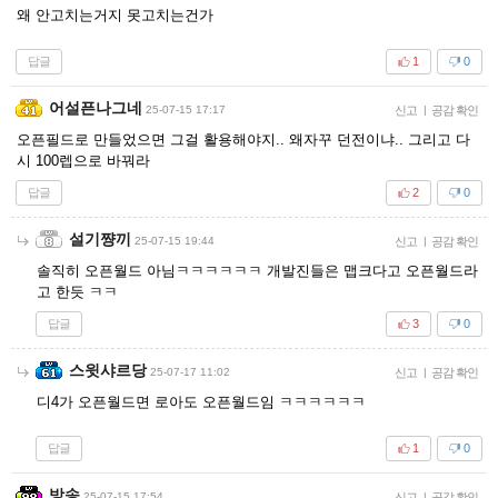
왜 안고치는거지 못고치는건가
답글
1
0
어설픈나그네
25-07-15 17:17
신고
|
공감 확인
오픈필드로 만들었으면 그걸 활용해야지.. 왜자꾸 던전이냐.. 그리고 다
시 100렙으로 바꿔라
답글
2
0
설기쨩끼
25-07-15 19:44
신고
|
공감 확인
솔직히 오픈월드 아님ㅋㅋㅋㅋㅋㅋ 개발진들은 맵크다고 오픈월드라
고 한듯 ㅋㅋ
답글
3
0
스윗샤르당
25-07-17 11:02
신고
|
공감 확인
디4가 오픈월드면 로아도 오픈월드임 ㅋㅋㅋㅋㅋㅋ
답글
1
0
방송
25-07-15 17:54
신고
|
공감 확인