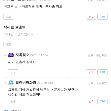
버그 픽스나 빠르개좀 해바…복사좀 막고
답글
2
0
삭제된 코멘트
삭제된 코멘트입니다.
답글
지옥젖소
25-07-18 05:04
신고
|
공감 확인
재미 없을거 같네요
답글
1
0
열한번째화랑
25-07-24 14:57
신고
|
공감 확인
그래도 디아 개발진이 방구석 ㅈ문가보단 낫구나
상상만 해도 개노잼이네
답글
1
0