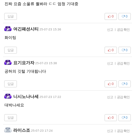
진짜 요즘 소울류 퀄봐라 ㄷㄷ 엄청 기대중
답글
0
0
여긴패션시티
25-07-23 15:36
신고
|
공감 확인
화이팅
답글
0
0
요기요가자
25-07-23 15:38
신고
|
공감 확인
공허의 깃털 기대됩니다
답글
0
0
니시노나나세
25-07-23 17:22
신고
|
공감 확인
대박나세요
답글
0
0
라이스조
25-07-23 17:24
신고
|
공감 확인