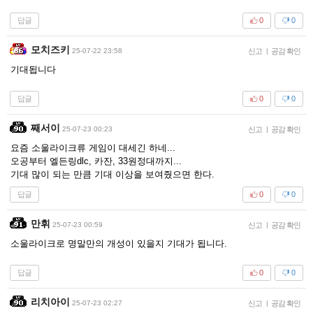
답글
0
0
모치즈키
25-07-22 23:58
신고
|
공감 확인
기대됩니다
답글
0
0
째서이
25-07-23 00:23
신고
|
공감 확인
요즘 소울라이크류 게임이 대세긴 하네...
오공부터 엘든링dlc, 카잔, 33원정대까지...
기대 많이 되는 만큼 기대 이상을 보여줬으면 한다.
답글
0
0
만휘
25-07-23 00:59
신고
|
공감 확인
소울라이크로 명말만의 개성이 있을지 기대가 됩니다.
답글
0
0
리치아이
25-07-23 02:27
신고
|
공감 확인