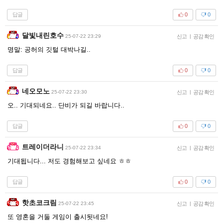
답글
0
0
달빛내린호수
25-07-22 23:29
신고
|
공감 확인
명말: 공허의 깃털 대박나길..
답글
0
0
네오모노
25-07-22 23:30
신고
|
공감 확인
오.. 기대되네요.. 단비가 되길 바랍니다..
답글
0
0
트레이더라니
25-07-22 23:34
신고
|
공감 확인
기대됩니다... 저도 경험해보고 싶네요 ㅎㅎ
답글
0
0
핫초코크림
25-07-22 23:45
신고
|
공감 확인
또 영혼을 거둘 게임이 출시됫네요!