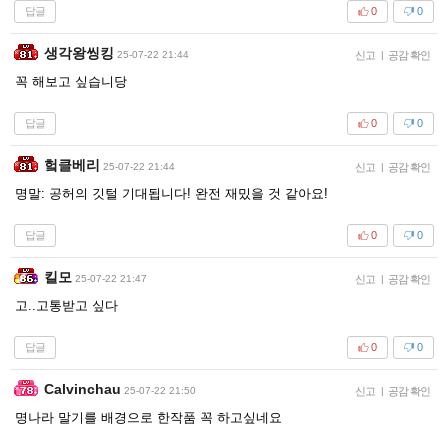
답글
0
0
생각왕씽킹
25-07-22 21:44
신고
|
공감 확인
꼭 해보고 싶습니당
답글
0
0
헠클베리
25-07-22 21:44
신고
|
공감 확인
명말: 공허의 깃털 기대됩니다! 완전 재밌을 것 같아요!
답글
0
0
킬모
25-07-22 21:47
신고
|
공감 확인
고..고통받고 싶다
답글
0
0
Calvinchau
25-07-22 21:50
신고
|
공감 확인
명나라 말기를 배경으로 한작품 꼭 하고싶네요