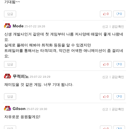
기대됨~~
답글
0
0
Mode
25-07-22 19:26
신고
|
공감 확인
신생 개발사인거 같은데 첫 게임부터 나름 저사양에 때깔이 좋게 나왔네
요.
실제로 플레이 해봐야 최적화 등등을 알 수 있겠지만
트레일러를 통해서는 타격/피격, 약간은 어색한 애니메이션이 좀 걸리네
요;
답글
0
0
무적피노
25-07-22 19:29
신고
|
공감 확인
재미있을 것 같은 게임. 너무 기대 됩니다.
답글
0
0
Gilson
25-07-22 19:30
신고
|
공감 확인
자유로운 응원할게요!
답글
0
0