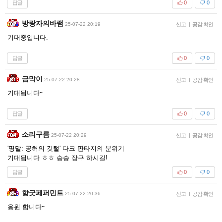
답글
0
0
방랑자의바램
25-07-22 20:19
신고
|
공감 확인
기대중입니다.
답글
0
0
금막이
25-07-22 20:28
신고
|
공감 확인
기대됩니다~
답글
0
0
소리구름
25-07-22 20:29
신고
|
공감 확인
'명말: 공허의 깃털' 다크 판타지의 분위기
기대됩니다 ㅎㅎ 승승 장구 하시길!
답글
0
0
향긋페퍼민트
25-07-22 20:36
신고
|
공감 확인
응원 합니다~