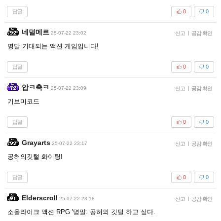
답글
0
0
네덜메르
25-07-22 23:02
신고
|
공감 확인
명말 기대되는 액션 게임입니다!
답글
0
0
압ㅋ축ㅋ
25-07-22 23:09
신고
|
공감 확인
기브미코드
답글
0
0
Grayarts
25-07-22 23:17
신고
|
공감 확인
공허의깃털 화이팅!
답글
0
0
Elderscroll
25-07-22 23:18
신고
|
공감 확인
소울라이크 액션 RPG '명말: 공허의 깃털 하고 싶다.