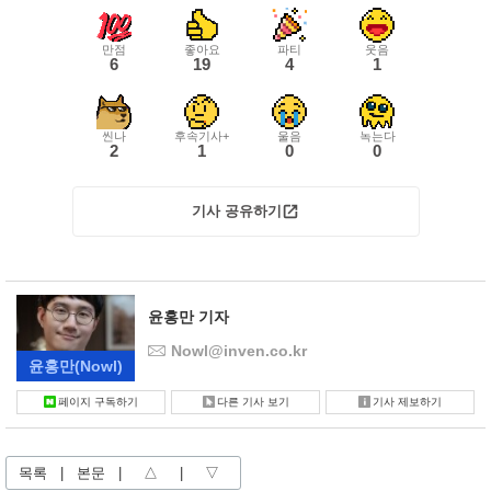
만점
좋아요
파티
웃음
6
19
4
1
씬나
후속기사+
울음
녹는다
2
1
0
0
기사 공유하기
윤홍만 기자
Nowl@inven.co.kr
윤홍만
(Nowl)
페이지 구독하기
다른 기사 보기
기사 제보하기
목록
|
본문
|
△
|
▽