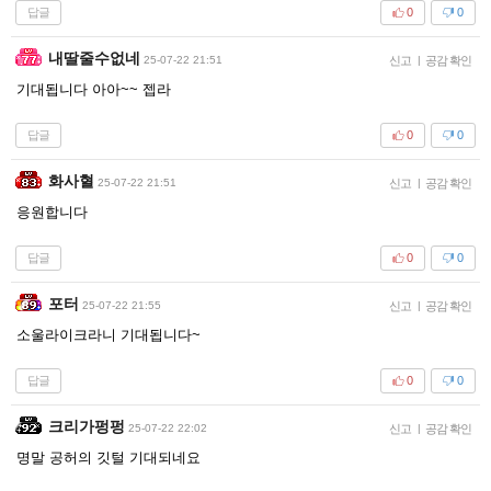
답글
0
0
내딸줄수없네
25-07-22 21:51
신고
|
공감 확인
기대됩니다 아아~~ 젭라
답글
0
0
화사혈
25-07-22 21:51
신고
|
공감 확인
응원합니다
답글
0
0
포터
25-07-22 21:55
신고
|
공감 확인
소울라이크라니 기대됩니다~
답글
0
0
크리가펑펑
25-07-22 22:02
신고
|
공감 확인
명말 공허의 깃털 기대되네요