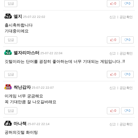
답글
0
0
엘지
25-07-22 22:02
신고
|
공감 확인
출시축하합니다
기대중이에요
답글
0
0
별자리마스터
25-07-22 22:04
신고
|
공감 확인
깃털이라는 단어를 굉장히 좋아하는데 너무 기대되는 게임입니다..!!
답글
0
0
싹난감자
25-07-22 22:07
신고
|
공감 확인
이게임 너무 궁금해요
꼭 기대만큼 잘 나오길바래요
답글
0
0
마나책
25-07-22 22:14
신고
|
공감 확인
공허의깃털 화이팅