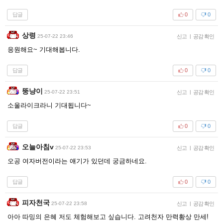
답글
0
0
상령
25-07-22 23:46
신고
|
공감 확인
응원해요~ 기대해봅니다.
답글
0
0
뚱냥이
25-07-22 23:51
신고
|
공감 확인
소울라이크라니 기대됩니다~
답글
0
0
오늘아침v
25-07-22 23:53
신고
|
공감 확인
오공 여자버전이라는 얘기가 있던데 궁금하네요.
답글
0
0
피자천국
25-07-22 23:58
신고
|
공감 확인
아아 따밍의 은혜 저도 체험해보고 싶습니다. 고려천자 만력황상 만세!