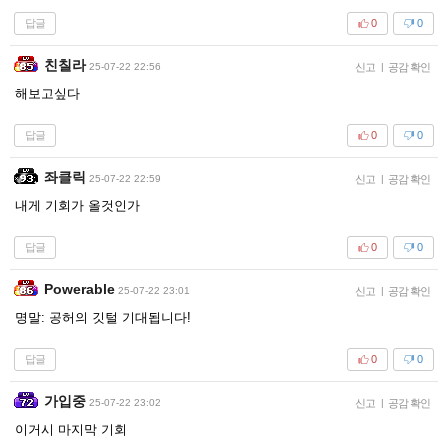
답글
0
0
친칠라
25-07-22 22:56
신고
|
공감 확인
해보고싶다
답글
0
0
좌클릭
25-07-22 22:59
신고
|
공감 확인
내게 기회가 올것인가
답글
0
0
Powerable
25-07-22 23:01
신고
|
공감 확인
명말: 공허의 깃털 기대됩니다!
답글
0
0
가입중
25-07-22 23:02
신고
|
공감 확인
이거시 마지막 기회