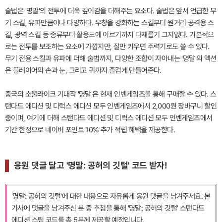
술법은 '명말'의 전투에 더욱 깊이감을 더해주는 요소다. 술법은 앞서 언급한 무
기 스킬, 유파만큼이나 다양하다. 우창을 강화하는 스킬부터 원거리 공격용 스
킬, 광역 스킬 등 종류부터 활용도에 이르기까지 다채롭기 그지없다. 기본적으
로는 전투를 보조하는 요소에 가깝지만, 잘만 키우면 주력기로도 쓸 수 있다.
무기 전용 스킬과 유파에 더해 술법까지, 다양한 조합이 자아내는 '명말'의 액션
은 플레이어의 손과 눈, 그리고 귀까지 즐겁게 만들어준다.
중국의 소울라이크 기대작 '명말'은 현재 인벤게임즈를 통해 구매할 수 있다. 스
탠다드 에디션 및 디럭스 에디션 모두 인벤게임즈에서 2,000원 장바구니 할인
중이며, 여기에 더해 스탠다드 에디션 및 디럭스 에디션 모두 인벤게임즈에서
기간 한정으로 네이버 포인트 10% 추가 적립 혜택을 제공한다.
응원 댓글 달고 '명말: 공허의 깃털' 코드 받자!
'명말: 공허의 깃털'에 대한 내용으로 자유롭게 응원 댓글을 남겨주세요. 본
기사에 댓글을 남겨주신 분 중 추첨을 통해 '명말: 공허의 깃털' 스탠다드
에디션 스팀 코드를 총 5분께 제공할 예정입니다.