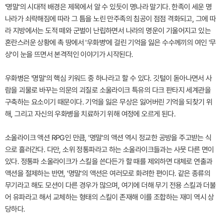
'명말'의 시대적 배경은 제목에서 알 수 있듯이 명나라 말기다. 한족이 세운 명
나라가 쇠락해짐에 따라 그 틈을 노린 만주족의 침공이 점점 격화되고, 그에 따
라 지방에서는 도적 떼와 군벌이 난립하면서 나라의 명운이 기울어지고 있는
혼란스러운 상황에 촉 땅에서 '우화병'에 걸린 기억을 잃은 수수께끼의 여인 '무
상'이 눈을 뜨면서 본격적인 이야기가 시작된다.
우화병은 '명말'의 핵심 키워드 중 하나라고 할 수 있다. 깃털이 돋아나면서 사
람을 괴물로 바꾸는 의문의 괴질로 소울라이크 특유의 다크 판타지 세계관을
구축하는 요소이기 때문이다. 기억을 잃은 무상은 잃어버린 기억을 되찾기 위
해, 그리고 자신의 우화병을 치료하기 위해 여정에 오르게 된다.
소울라이크 액션 RPG인 만큼, '명말'의 액션 역시 정교한 공방을 주고받는 식
으로 흘러간다. 다만, 소위 정통파라고 하는 소울라이크들과는 사뭇 다른 면이
있다. 정통파 소울라이크가 스킬을 쓴다든가 할 때를 제외하면 대체로 연출과
액션을 절제하는 반면, '명말'의 액션은 여러모로 화려한 편이다. 같은 종류의
무기라고 해도 모션이 다른 경우가 많으며, 여기에 더해 무기 전용 스킬과 더불
어 유파라고 해서 교체하는 형태의 스킬이 존재해 이를 조합하는 재미 역시 상
당하다.