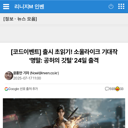
리니지M
인벤
[정보 · 뉴스 모음]
[코드이벤트]
출시 초읽기! 소울라이크 기대작
'명말: 공허의 깃털' 24일 출격
윤홍만 기자
(
Nowl@inven.co.kr
)
2025-07-17 11:00
Google 선호 출처 추가
593
33