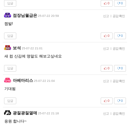
답글
0
0
점장님월급은
25-07-22 20:59
신고
|
공감 확인
젭발!
답글
0
0
보석
25-07-22 21:01
신고
|
공감 확인
새 컴 산김에 명말도 해보고싶네요
답글
0
0
아베마리스
25-07-22 21:04
신고
|
공감 확인
기대됨
답글
0
0
광질광질열매
25-07-22 21:18
신고
|
공감 확인
응원 합니다~