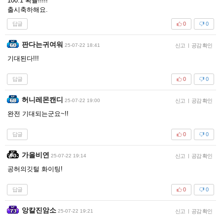
100:1 확률!!!!!
출시축하해요.
답글
0
0
판다는귀여워
25-07-22 18:41
신고
|
공감 확인
기대된다!!!
답글
0
0
허니레몬캔디
25-07-22 19:00
신고
|
공감 확인
완전 기대되는군요~!!
답글
0
0
가을비연
25-07-22 19:14
신고
|
공감 확인
공허의깃털 화이팅!
답글
0
0
앙칼진암소
25-07-22 19:21
신고
|
공감 확인