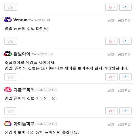
답글
0
0
Venom
25-07-22 23:19
신고
|
공감 확인
명말 공허의 깃털 화이팅
답글
0
0
달빛아이
25-07-22 23:24
신고
|
공감 확인
소울라이크 게임들 사이에서,
명말: 공허의 깃털은 또 어떤 다른 재미를 보여주게 될지 기대해봅니다.
답글
0
0
댜블로복귀
25-07-22 23:25
신고
|
공감 확인
명말 공허의 깃털 기대되네요.
답글
0
0
아이돌학교
25-07-22 23:27
신고
|
공감 확인
잼있어 보이네요. 많이 판매되면 좋겠네요.