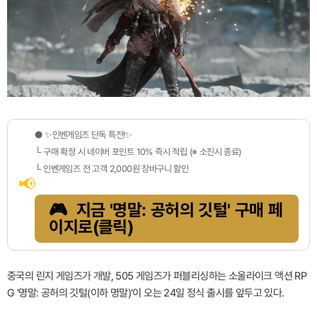
● ✨인벤게임즈 단독 특전!✨
└ 구매 확정 시 네이버 포인트 10% 즉시 적립 (※ 소진시 종료)
└ 인벤게임즈 전 고객 2,000원 장바구니 할인
📢
🎮 지금
'명말: 공허의 깃털'
구매 페
이지로(클릭)
중국의 린지 게임즈가 개발, 505 게임즈가 퍼블리싱하는 소울라이크 액션 RP
G '명말: 공허의 깃털(이하 명말)'이 오는 24일 정식 출시를 앞두고 있다.