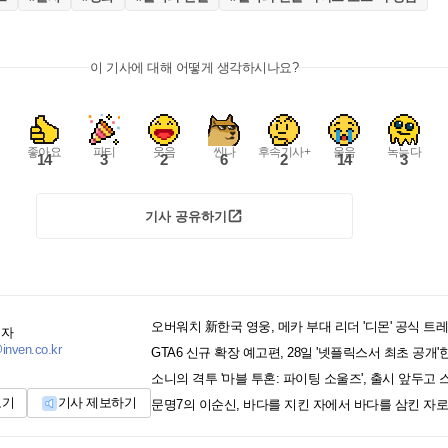
이 기사에 대해 어떻게 생각하시나요?
좋아요
파티
웃음
씬나
후속기사+
울음
녹는다
14
3
2
6
2
14
3
기사 공유하기
오버워치 新한국 영웅, 메카 부대 리더 '디몬' 공식 트
기자
inven.co.kr
GTA6 신규 확장 예고편, 28일 '넷플릭스서 최초 공개'
소니의 격투 '마블 투혼: 파이팅 소울즈', 출시 앞두고 
보기
기사 제보하기
문명7의 이순신, 바다를 지킨 자에서 바다를 삼킨 자로