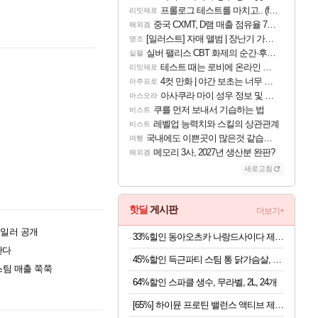
프롤로그 테스트를 마치고.. (feat. 리아)
리밋제로
중국 CXMT, D램 매출 점유율 7%…글로벌 4위로 부상
해외겜
[일러스트] 자매 앨범 | 장난기 가득한 오후의 공원 (리메이크판)
명조
실버 팰리스 CBT 화제의 순간·후기 모음
실팰
테스트 때는 로비에 온라인 기능이 있는데
리밋제로
4컷 만화 | 야간 보초는 너무 힘들어
아주프로
아사쿠라 마이 성우 정보 및 주요 필모
아스오라
쿠를 먼저 보내서 기습하는 법
비스트
레벨업 능력치와 스킬의 상관관계
비스트
국내에도 이쁜곳이 많은것 같습니다
여행
메모리 3사, 2027년 생산분 완판?
해외겜
새로고침
핫딜
게시판
더보기+
레일러 공개
33%힐인 동아오츠카 나랑드사이다 제로, 오리지널, 345ml, 24개
한다
45%할인 득근파티 스팀 통 닭가슴살, 6종 혼합, 100g, 30팩
스팀 매출 쭉쭉
64%할인 스파클 생수, 무라벨, 2L, 24개
[65%] 하이뮨 프로틴 밸런스 액티브 제로, 밀크쉐이크, 250ml, 18개