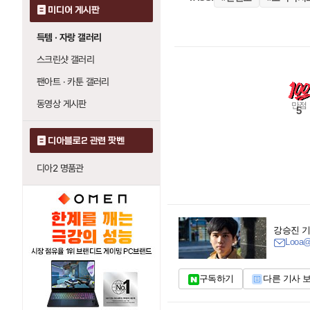
미디어 게시판
득템 · 자랑 갤러리
스크린샷 갤러리
팬아트 · 카툰 갤러리
동영상 게시판
만점
5
디아블로2 관련 팟벤
디아2 명품관
강승진 
Looa@
구독하기
다른 기사 