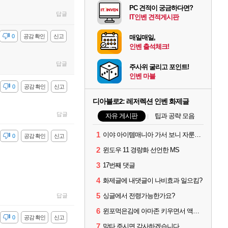
PC 견적이 궁금하다면?
답글
IT인벤 견적게시판
감
0
공감 확인
신고
매일매일,
인벤 출석체크!
답글
주사위 굴리고 포인트!
인벤 마블
감
0
공감 확인
신고
디아블로2: 레저렉션 인벤 화제글
답글
자유 게시판
팁과 공략 모음
1
이야 아이템매니아 가서 보니 자룬이 뭐 3~4000원 하네요?
감
0
공감 확인
신고
2
윈도우 11 경량화 선언한 MS
3
17번째 댓글
4
화제글에 내댓글이 나비효과 일으킴?
5
싱글에서 전령가능한가요?
답글
6
윈포먹은김에 아마존 키우면서 액트미는데 자룬이?
감
0
공감 확인
신고
7
막타 주시면 감사하겠습니다.