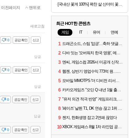
[국내산 꽃게 100%] 꽉찬 살 산더미 꽃게탕
이전페이지
맨위로
최근 HOT한 콘텐츠
새로고침
게임
IT
유머
연예
감
0
공감 확인
신고
1
드래곤소드, 스팀 '압긍'…축하 댓글 달고 게임 코드 받자!
2
디바 잇는 '오버워치 한국 영웅', 메카 파일럿 디몬 나온다
답글
3
엔씨, 게임스컴 2026서 미공개 신작 최초 공개
감
0
공감 확인
신고
4
웹젠, 상반기 영업수익 773억 원…순이익 89% 증가
5
모바일 MMOTPS '더 디비전 리서전스', 6일 스팀에도 출시
답글
6
카카오게임즈 "오딘 Q 내년 1월 출시, 연기는 없다"
7
"유저 의견 적극 반영" 게임프리크, 비스트 오브 리인카네이션 개선 나선다
감
0
공감 확인
신고
8
'페이즈' 날뛴 T1, DK 연승 끊고 1위 지켜
답글
9
젠지, 한화생명 잡고 2연패 끊었다
10
XBOX 게임패스 8월 1차 라인업 공개... '비스트 오브 리인카네이션' 즉시 합류
감
0
공감 확인
신고