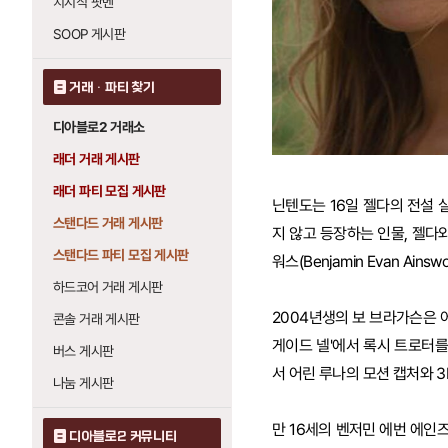
치지직 팟벤
SOOP 게시판
거래 · 파티 찾기
디아블로2 거래소
래더 거래 게시판
래더 파티 모집 게시판
닌텐도는 16일 젤다의 전설 
스탠다드 거래 게시판
지 않고 등장하는 인물, 젤다와
스탠다드 파티 모집 게시판
워스(Benjamin Evan Ainsw
하드코어 거래 게시판
2004년생의 보 브라가슨은 
콘솔 거래 게시판
게이드 넬'에서 록시 트로터를
버스 게시판
서 어린 루나의 모션 캡처와 3
나눔 게시판
만 16세의 벤저민 에번 에인즈
디아블로2 커뮤니티