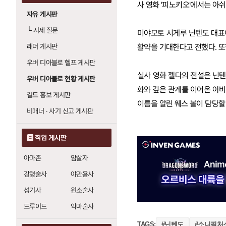
사 영화 '피노키오'에서는 아
자유 게시판
└
시세 질문
미야모토 시게루 닌텐도 대표
래더 게시판
활약을 기대한다고 전했다. 또한
우버 디아블로 헬프 게시판
실사 영화 젤다의 전설은 닌
우버 디아블로 현황 게시판
화와 깊은 관계를 이어온 아비
길드 홍보 게시판
이름을 알린 웨스 볼이 담당할
비매너 · 사기 신고 게시판
직업 게시판
아마존
암살자
강령술사
야만용사
성기사
원소술사
드루이드
악마술사
#닌텐도
#소니픽처
TAGS: