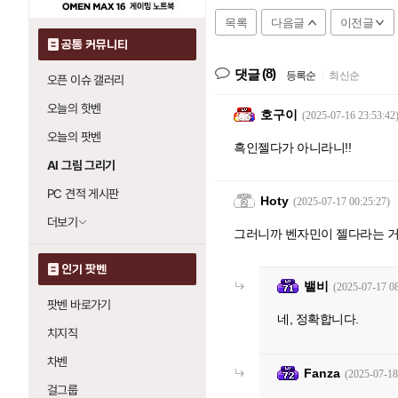
목록
다음글
이전글
공통 커뮤니티
(8)
댓글
등록순
|
최신순
오픈 이슈 갤러리
오늘의 핫벤
호구이
(2025-07-16 23:53:42
오늘의 팟벤
흑인젤다가 아니라니!!
AI 그림 그리기
PC 견적 게시판
Hoty
(2025-07-17 00:25:27)
더보기
그러니까 벤자민이 젤다라는 거
인기 팟벤
밸비
(2025-07-17 08
팟벤 바로가기
네, 정확합니다.
치지직
차벤
Fanza
(2025-07-18
걸그룹