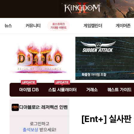
로스트아크
뉴스
커뮤니티
게임캘린더
게이머존
기대평 이벤트
아이템 DB
스킬 시뮬레이터
거래소
퀘스트 가이드
디아블로2: 레저렉션 인벤
[Ent+]
실사판 
로그인하고
출석보상
받으세요!