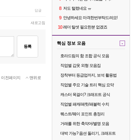
8
저도 털렸네요 ㅠ
답글
9
안녕하세요 마격한번부탁드려요!
새로고침
10
레더 탈셋 필요한분 없겠죠
핵심 정보 모음
-
등록
호라드림의 함 조합 공식 모음
직업별 갑옷 외형 모음집
장착부터 등급업까지, 보석 활용법
이전페이지
맨위로
직업별 주요 기술 트리 핵심 요약
캐스터 목걸이? 크래프트 공식
직업별 패캐/패힛/패블럭 수치
퀘스트/웨이 포인트 총정리
거래를 위한 축약어/별명 모음
대박 가능? 옵션 돌리기, 크래프트