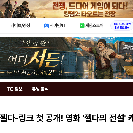
X
최대 90% 할인
라이브/영상
게이밍/IT
게임스토어
8월 프로모션
TC 정보
큐빙 공식
젤다-링크 첫 공개! 영화 '젤다의 전설'