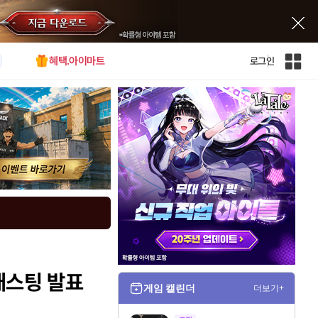
혜택.아이마트
로그인
인
벤
전
체
사
이
트
맵
 캐스팅 발표
게임 캘린더
더보기+