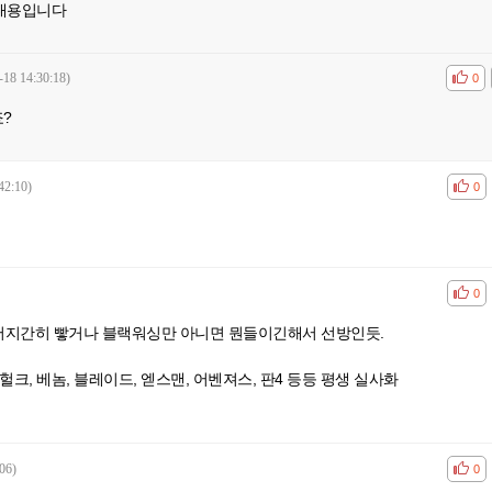
내용입니다
-18 14:30:18)
공감
비공
0
?
42:10)
공감
비공
0
공감
비공
0
어지간히 빻거나 블랙워싱만 아니면 뭔들이긴해서 선방인듯.
 헐크, 베놈, 블레이드, 엗스맨, 어벤져스, 판4 등등 평생 실사화
06)
공감
비공
0