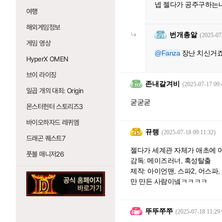
넵 젤다가 공주구하는
여행
해외게임정보
번개총알
(2025-07
게임 영상
@Fanza
장난 치신거죠
HyperX OMEN
브이 라이징
존내갈겨비
(2025-07-17 09:
일곱 개의 대죄: Origin
굳굳굳
몬스터헌터 스토리즈3
바이오하자드 레퀴엠
뀨랭
(2025-07-18 09:11:32)
드래곤 퀘스트7
젤다가 세계관 자체가 애초에 
풋볼 매니저26
감독: 메이즈러너, 혹성탈출
제작: 아이언맨, 스파2, 어스파,
만 만든 사람이넼ㅋㅋㅋㅋ
뚜뚜쭈쭈
(2025-07-18 11:29: