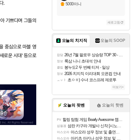
다.
5000이니
맡아 기쁘다며 그들의
새로고침
오늘의 치지직
오늘의 SOOP
을 중심으로 마블 영
26년 7월 팔로우 상승량 TOP 30 - 월간 치지직
 새로운 시대' 등으로
잡담
룩삼 니니 초대석 안내
정보
봉누도2 두 번째 티저 - 일상
클립
2026 치지직 이리대회 오픈컵 안내
정보
초ㅇㅎ) 수녀 코스프레 제로투
ㅗㅜㅑ
더보기+
오늘의 팟벤
오늘의 핫벤
힐링 탐험 게임 Bearly Awesome 챕터 1 트레일러
PV
섬란 카구라 개발사 신작 [시노비 넥서스] 연내 출시 예정
섭컬겜
아스오라 성우 정보 및 출연작 모음
아스오라
아키츠 아키나 성우 정보 및 주요 필모
아스오라