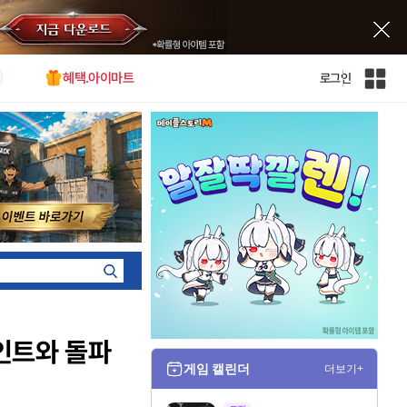
혜택.아이마트
로그인
인
벤
전
체
사
이
트
맵
포인트와 돌파
게임 캘린더
더보기+