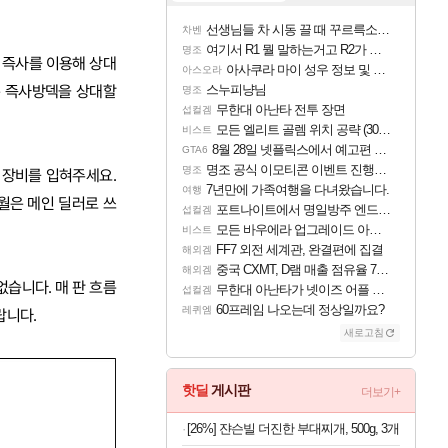
선생님들 차 시동 끌 때 꾸르륵소리나는데
차벤
여기서 R1 뭘 말하는거고 R2가 뭘말하는걸까요?
명조
. 즉사를 이용해 상대
아사쿠라 마이 성우 정보 및 주요 필모
아스오라
스누피냥님
은 즉사방덱을 상대할
명조
무한대 아난타 전투 장면
섭컬겜
모든 엘리트 골렘 위치 공략 (30개) - 방랑 결투가
비스트
8월 28일 넷플릭스에서 예고편 공개 예정
GTA6
명조 공식 이모티콘 이벤트 진행해봤습니다! 참여부터 추첨까지????
명조
 장비를 입혀주세요.
7년만에 가족여행을 다녀왔습니다.
여행
월은 메인 딜러로 쓰
포트나이트에서 명일방주 엔드필드 [펠리카] 판매 예정
섭컬겜
모든 바우에라 업그레이드 아이템 획득 위치 공략 (89개)
비스트
FF7 외전 세계관, 완결편에 집결
해외겜
중국 CXMT, D램 매출 점유율 7%…글로벌 4위로 부상
해외겜
습니다. 매 판 흐름
무한대 아난타가 넷이즈 어플 달력에 일정 등록
섭컬겜
60프레임 나오는데 정상일까요?
레퀴엠
랍니다.
새로고침
핫딜
게시판
더보기+
[26%] 쟌슨빌 더진한 부대찌개, 500g, 3개