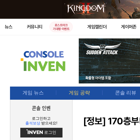
로스트아크
뉴스
커뮤니티
게임캘린더
게이머존
기대평 이벤트
게임 뉴스
게임 공략
콘솔 리뷰
콘솔 인벤
[정보]
170층부
로그인하고
출석보상
받으세요!
로그인