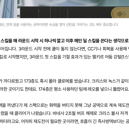
태오, 연희 등을 사용하는 공덱이라면 속공을 챙겨 선턴을 가져가는 것도 매우 중요합니다
 스킬을 매 라운드 시작 시 하나씩 깔고 이후 메인 딜 스킬을 쓴다는 생각으로
어집니다. 3라운드 시작 전에 쿨이 돌지 않는다면, CC기나 회복을 사용해 
스킬로 시작했지만, 3라운드 첫 스킬을 기절 효과가 있는 멜키르 어둠 강탈(1
도가 까다로웠고 173층도 혹시 몰라 클로에를 썼습니다. 크리스와 녹스가 같이 나
려한 곳이기도 한데요. 174층은 평소 사용하던 팀에 레오를 넣으니 뚫렸어요
덱을 꺼냈다가 제 스펙으로는 화력을 버티지 못해 그냥 공덱으로 계속 재도전
걸렸을 때 클리어가 나왔습니다. 바네사 2초월 버프 해제로 크리스 불사 저격
요하더라고요. 어차피 재도전이 필요한 곳이라면, 호흡이 긴 즉사방덱보다는 