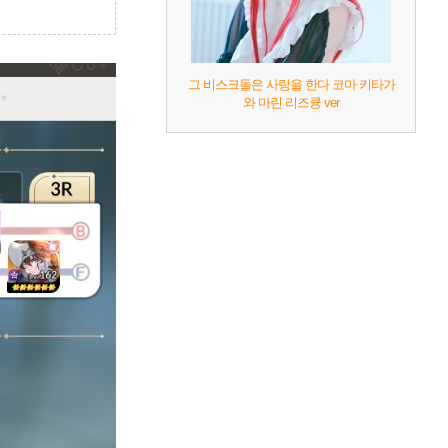
그 비스크돌은 사랑을 한다 코마 키타가
와 마린 리즈큥 ver