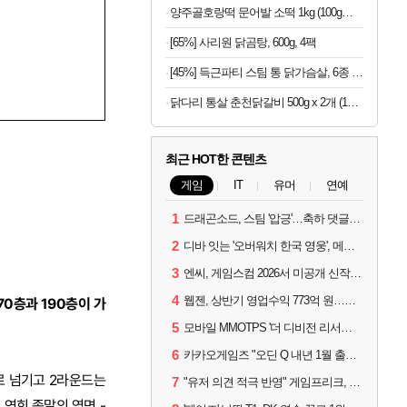
양주골호랑떡 문어발 소떡 1kg (100g당 1,340원)
[65%] 사리원 닭곰탕, 600g, 4팩
[45%] 득근파티 스팀 통 닭가슴살, 6종 혼합, 100g, 30팩
닭다리 통살 춘천닭갈비 500g x 2개 (1개당 6,950원)
최근 HOT한 콘텐츠
게임
IT
유머
연예
1
드래곤소드, 스팀 '압긍'…축하 댓글 달고 게임 코드 받자!
2
디바 잇는 '오버워치 한국 영웅', 메카 파일럿 디몬 나온다
3
엔씨, 게임스컴 2026서 미공개 신작 최초 공개
4
웹젠, 상반기 영업수익 773억 원…순이익 89% 증가
70층과 190층이 가
5
모바일 MMOTPS '더 디비전 리서전스', 6일 스팀에도 출시
6
카카오게임즈 "오딘 Q 내년 1월 출시, 연기는 없다"
로 넘기고 2라운드는
7
"유저 의견 적극 반영" 게임프리크, 비스트 오브 리인카네이션 개선 나선다
 연희 종말의 영면 -