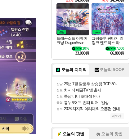
25%
24,000원
70%
14,940원
드래곤소드 어웨이
그랑블루 판타지 리
크닝 DragonSword A
링크 엔드리스 라그
wakening
나로크 Granblue Fa
10%
7,000
ntasy Relink Endless
33,000원
66,800원
Ragnarok
오늘의 치지직
오늘의 SOOP
26년 7월 팔로우 상승량 TOP 30 - 월간 치지직
잡담
치지직 애플TV 앱 출시
정보
룩삼 니니 초대석 안내
정보
봉누도2 두 번째 티저 - 일상
클립
2026 치지직 이리대회 오픈컵 안내
정보
더보기+
오늘의 팟벤
오늘의 핫벤