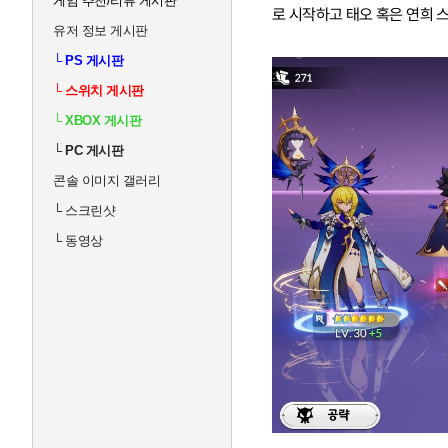
게임 추천/리뷰 게시판
로 시작하고 태오 혹은 연희 
유저 정보 게시판
└
PS 게시판
└
스위치 게시판
└
XBOX 게시판
└
PC 게시판
콘솔 이미지 갤러리
└
스크린샷
└
동영상