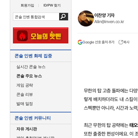
회원가입
ID/PW 찾기
이찬양 기자
Aliin@inven.co.kr
Google 선호 출처 추가
복사
콘솔 인벤 화제 집중
실시간 콘솔 뉴스
콘솔 주요 뉴스
게임 공략
무한의 탑 고층 돌파에는 다양
콘솔 리뷰
렇게 배치하더라도 내 스킬이
발매 일정
스펙뿐만 아니라, 시간과 노력
콘솔 인벤 커뮤니티
최근 무한의 탑 공략에는
태오
자유 게시판
또한 출중한 편성이에요. 이 