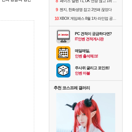
8
'페이즈' 날뛴 T1, DK 연승 끊고 1위 지켜
9
젠지, 한화생명 잡고 2연패 끊었다
10
XBOX 게임패스 8월 1차 라인업 공개... '비스트 오브 리인카네이션' 즉시 합류
PC 견적이 궁금하다면?
IT인벤 견적게시판
매일매일,
인벤 출석체크!
주사위 굴리고 포인트!
인벤 마블
추천 코스프레 갤러리