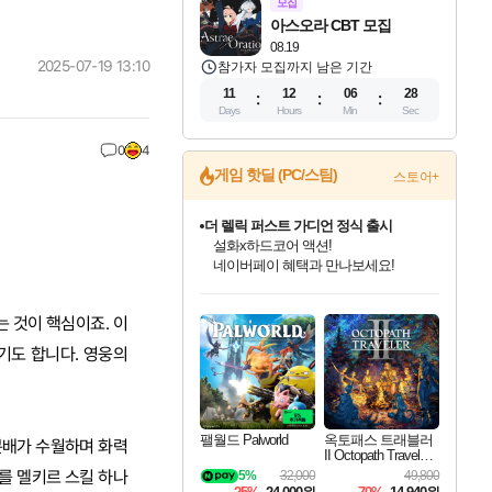
모집
아스오라 CBT 모집
08.19
2025-07-19 13:10
참가자 모집까지 남은 기간
11
12
06
26
Days
Hours
Min
Sec
0
4
게임 핫딜 (PC/스팀)
스토어+
더 렐릭 퍼스트 가디언 정식 출시
설화x하드코어 액션!
네이버페이 혜택과 만나보세요!
베데스다 40주년 기념 할인 중!
베데스다의 명작들을
인벤게임즈 8월 특별 할인!
드래곤소드: 어웨이크닝 입점!
문명 7 특별 할인!
마블 투혼 파이팅 소울즈 정식출시!
귀무자: 검의 길 예약 판매 중!
비스트 오브 리인카네이션 정식 출시!
커세어 코브 출시 기념 할인!
캡콤 프렌차이즈 할인 진행 중!
캡콤 일부 상품 상시 할인
스타워즈 은하계 레이서
로블록스 기프트 카드 공식 입점
40주년 프로모션으로 만나보세요!
인기 퍼블리셔 모음!
스팀으로 만나는 드래곤소드!
조선&고려 DLC 출시 예정
마블 히어로 총 출동&화려한 격투!
10% 할인과
게임프릭 신작 IP
해적'섬'을 발전시키자!
몬헌, 바하 등 인기 IP를
몬헌 와일즈 & 드래곤즈 도그마2
인벤게임즈에서 10% 추가 적립
Robux를 가장 안전하고
 것이 핵심이죠. 이
최대 90% 할인가를 만나보세요!
네이버혜택과 함께 만나보세요!
50%할인&추가 적립까지!
네이버 포인트 혜택까지!
이니&베니 혜택까지!
네이버 혜택가와 함께 예약하세요!
할인&네이버혜택으로 만나보세요!
할인가에 만나보세요!
일부 에디션 상시 할인!
혜택으로 예약 판매 중
편안하게 충전하세요
기도 합니다. 영웅의
팰월드 Palworld
옥토패스 트래블러
분배가 수월하며 화력
II Octopath Traveler I
I
를 멜키르 스킬 하나
5%
32,000
49,800