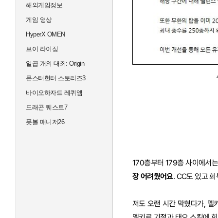
해외게임정보
게임 영상
HyperX OMEN
브이 라이징
일곱 개의 대죄: Origin
몬스터헌터 스토리즈3
바이오하자드 레퀴엠
드래곤 퀘스트7
풋볼 매니저26
170층부터 179층 사이에서
장 어려웠어요
. CC도 있고
저도 오랜 시간 막혔다가, 멜
멜키르 기절과 태오 스킬에 회