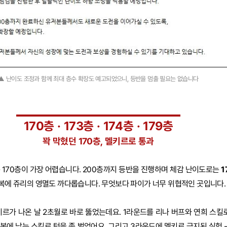
▲ 난이도 조정과 함께 최대 층수 확장도 예고되었으니, 등반을 멈출 필요는 없습니다
170층 · 173층 · 174층 · 179층
꽉 막혔던 170층, 멜키르로 통과
는 170층이 가장 어렵습니다. 200층까지 등반을 진행하며 체감 난이도로는
1
 회복에 쥬리의 영멸도 까다롭습니다. 무엇보다 파이가 너무 위협적인 곳입니다.
키르가 나온 날 2초월로 바로 뚫었는데요. 1라운드를 리나 버프와 연희 스킬
복에 남는 스킬로 턴을 좀 벌었어요. 그리고 3라운드에 멜키르 금지된 실험 -