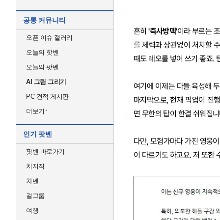
공통 커뮤니티
흔히
'즉사방덱'
이라 부르는 조
오픈 이슈 갤러리
를 체력과 상관없이 처치할 수
오늘의 핫벤
때도 레오를 넣어 쓰기 좋죠.
오늘의 팟벤
AI 그림 그리기
여기에 이제는 다들 육성해 
PC 견적 게시판
마지막으로, 현재 픽업이 진행
더보기
면 무한의 탑이 한결 쉬워집니
인기 팟벤
다만, 모험가마다 가진 영웅이
팟벤 바로가기
이 다르기도 하고요. 저 또한
치지직
차벤
걸그룹
여행