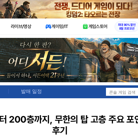
X
최대 90% 할인
라이브/영상
게이밍/IT
게임스토어
8월 프로모션
발매 일정
터 200층까지, 무한의 탑 고층 주요 
후기