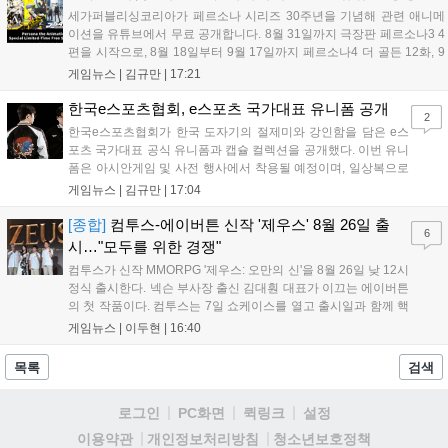
데이트 '라스트 라이츠'와 함께 95% 할인 중입니다....
세가퍼블리싱코리아가 페르소나 시리즈 30주년을 기념해 관련 애니메
이션을 유튜브에서 무료 공개합니다. 8월 31일까지 극장판 페르소나3 4
편을 시작으로, 8월 18일부터 9월 17일까지 페르소나4 더 골든 12화, 9
월 15일부터 10월 14일까지 페르소나5 시리즈가 순차 공개됩니다. 또한
게임뉴스 |
김규만
|
17:21
8월 16일까지 SNS를 통해 축하 메시지를 모집하며, 선정된 내용은 기념
영상 및 대형 전광판에 소개될 예정입니다....
한국e스포츠협회, e스포츠 국가대표 유니폼 공개
2
한국e스포츠협회가 한국 도자기의 절제미와 강인함을 담은 e스
포츠 국가대표 공식 유니폼과 캡슐 컬렉션을 공개했다. 이번 유니
폼은 아시안게임 및 사전 행사에서 착용될 예정이며, 일상복으로
구성된 컬렉션은 오는 8월 28일부터 골스튜디오 공식 홈페이지
게임뉴스 |
김규만
|
17:04
와 무신사, 오프라인 매장에서 판매된다. 다만 아시안게임 결선에
서는 대회 규정에 따라 별도의 유니폼을 착용할 계획이다....
[종합]
컴투스-에이버튼 신작 '제우스' 8월 26일 출
6
시…"모두를 위한 경쟁"
컴투스가 신작 MMORPG '제우스: 오만의 신'을 8월 26일 낮 12시
정식 출시한다. 넥슨 부사장 출신 김대훤 대표가 이끄는 에이버튼
의 첫 작품이다. 컴투스는 7일 쇼케이스를 열고 출시일과 함께 핵
심 콘텐츠, 유료화 정책, 운영 방향을 공개했다. 캐릭터명 선점은
게임뉴스 |
이두현
|
16:40
8월 13일 오후 8시 시작한다. '제우스: 오만의 신'은 최고신 제우스
의 오만으로 균열이...
목록
검색
로그인
PC화면
퀵링크
설정
청소년보호정책
이용약관
개인정보처리방침