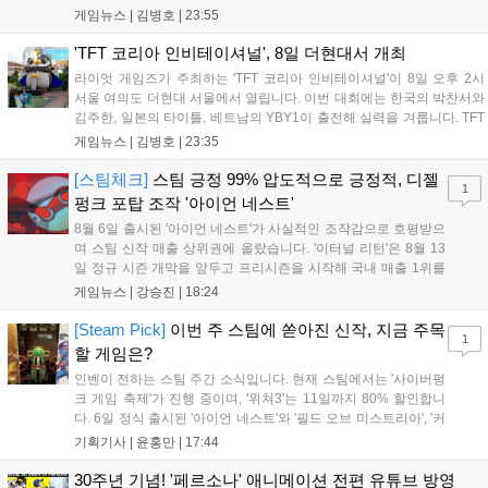
영향이 큽니다. FWC는 이용자가 동일한 조건에서 시즌을 함께 즐기는
게임뉴스 |
김병호
|
23:55
구조로, 올해 4월 시작된 FWC 2026은 전년 대비 매출과 이용자 지표가
대폭 상승하는 성과를 냈습니다. 오는 10월 필리핀 마닐라에서 총상금
'TFT 코리아 인비테이셔널', 8일 더현대서 개최
11만 달러 규모의 제4회 FWC 그랜드 파이널이 개최될 예정이며, 위메
라이엇 게임즈가 주최하는 'TFT 코리아 인비테이셔널'이 8일 오후 2시
이드커넥트는 이를 통해 커뮤니티 중심의 장기 성장 모델을 지속할 방침
서울 여의도 더현대 서울에서 열립니다. 이번 대회에는 한국의 박찬서와
입니다....
김주한, 일본의 타이틀, 베트남의 YBY1이 출전해 실력을 겨룹니다. TFT
는 소속팀 없이 개인 자격으로 참가하는 독특한 대회 구조를 가지며, 누
게임뉴스 |
김병호
|
23:35
구나 참여 가능한 '소파에서 왕관까지'라는 철학을 실천하고 있습니다.
17일까지 이어지는 이번 행사는 신규 세트 체험과 공연 등 다양한 즐길
[스팀체크]
스팀 긍정 99% 압도적으로 긍정적, 디젤
1
거리를 제공하며, 이후 현대백화점 판교점에서도 행사가 이어질 예정입
펑크 포탑 조작 '아이언 네스트'
니다. 연말에는 라스베이거스 오픈이 개최됩니다....
8월 6일 출시된 '아이언 네스트'가 사실적인 조작감으로 호평받으
며 스팀 신작 매출 상위권에 올랐습니다. '이터널 리턴'은 8월 13
일 정규 시즌 개막을 앞두고 프리시즌을 시작해 국내 매출 1위를
기록했습니다. 25주년을 맞은 '고스트 리콘' 시리즈는 8월 6일 쇼
게임뉴스 |
강승진
|
18:24
케이스와 함께 대규모 할인을 진행하며 순위가 급상승했고, 신작
'마블 투혼: 파이팅 소울즈'와 레트로 수리 시뮬레이션 '리스토
[Steam Pick]
이번 주 스팀에 쏟아진 신작, 지금 주목
1
리'도 스팀에 정식 출시되었습니다....
할 게임은?
인벤이 전하는 스팀 주간 소식입니다. 현재 스팀에서는 '사이버펑
크 게임 축제'가 진행 중이며, '위쳐3'는 11일까지 80% 할인합니
다. 6일 정식 출시된 '아이언 네스트'와 '필드 오브 미스트리아', '커
세어 코브'가 호평받고 있습니다. 한편, 7일 출시된 '마블 투혼'은
기획기사 |
윤홍만
|
17:44
태그 시스템에 대한 호불호가 갈리며 복합적 평가를 기록 중입니
다. 유비소프트의 '고스트리콘: 와일드랜드'는 7년 만의 대규모 업
30주년 기념! '페르소나' 애니메이션 전편 유튜브 방영