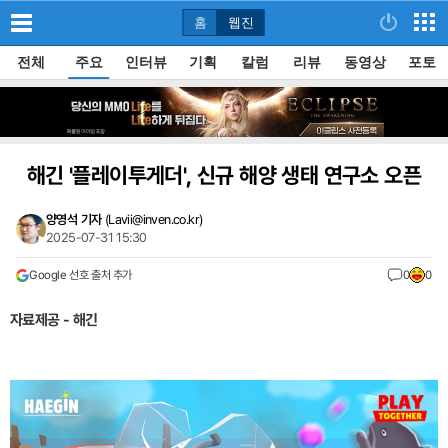
홈
웹진
전체
주요
인터뷰
기획
칼럼
리뷰
동영상
포토
해긴 '플레이투게더', 신규 해양 생태 연구소 오픈
양영석 기자
(
Lavii@inven.co.kr
)
2025-07-31 15:30
Google 선호 출처 추가
0
0
자료제공 - 해긴