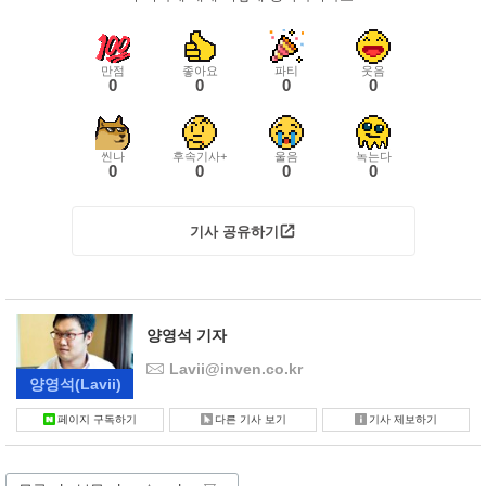
만점
좋아요
파티
웃음
0
0
0
0
씬나
후속기사+
울음
녹는다
0
0
0
0
기사 공유하기
양영석 기자
Lavii@inven.co.kr
양영석
(Lavii)
페이지 구독하기
다른 기사 보기
기사 제보하기