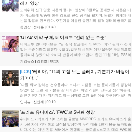
레이 영상
오버워치 신규 영웅 디몬의 플레이 영상이 8월 8일 공개됐다. 디몬은 메
카 비스트에 탑승해 한손 검으로 근접 공격을 펼치며, 왼팔의 방패와 캐
논을 활용해 전투한다. 추진기를 이용한 돌진기와 참격 형태의 궁극기를
보유했고, 메카 파괴 시 맨몸으로 기관총을 사용하는 특징이 있다. 디몬
동영상 |
정재훈
|
01:40
은 오는 8월 12일 시작되는 시즌4 부산의 영웅들 업데이트를 통해 정식
출시될 예정이다....
'GTA6' 예약 구매, 테이크투 "전례 없는 수준"
테이크투 인터랙티브는 7일 실적 발표에서 'GTA6'의 예약 판매가 전례
없는 수준이라고 밝혔다. 6월 25일부터 시작된 예약 물량은 구체적으로
공개되지 않았으나 소비자 반응이 매우 뜨겁다. 한편 11월 19일 PS5와
Xbox 시리즈 X|S로 정식 출시될 예정이며, 록스타 게임즈는 한국 시각
게임뉴스 |
김병호
|
00:26
28일 오전 4시 넷플릭스를 통해 장편 영상 'Grand Theft Auto VI: An
Extended Look'을 최초 공개할 계획이다....
[LCK]
'케리아', "T1의 고점 보는 플레이, 기본기가 바탕이
되어야..."
"다들 워낙 잘하는 선수들이다 보니까 고점을 보는 플레이들이 굉장히
많았어요. 그런 게 기본을 잘 지키면서 하면 리턴이 크다고 생각하는데,
최근 기본기가 안 지켜지고 있는 상태로 그런 플레이를 추구하다 보니까
팀적으로 안 좋은 사고가 계속 많이 났던 것 같습니다." T1은 6일 서울 종
인터뷰 |
신연재
|
00:10
로구 치지직 롤파크에서 열린 '2026 LoL 챔피언스 코리아(LCK)'...
'프리프 유니버스', 'FWC'로 5년째 성장
위메이드커넥트가 서비스하는 글로벌 MMORPG 프리프 유니버스가 출
시 5년 차에 역대 최고 실적을 달성하며 누적 매출 1천억 원을 돌파했습
니다. 이는 매년 전용 서버에서 진행되는 글로벌 e스포츠 대회 FWC의