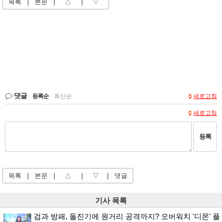
목록
|
본문
|
△
|
▽
댓글
등록순
|
최신순
새로고침
새로고침
등록
목록
|
본문
|
△
|
▽
|
댓글
기사 목록
검과 방패, 돌진기에 원거리 공격까지? 오버워치 '디몬' 플