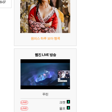
7
리듬 천국 미라클 스타즈
2
8-07
8
헤일로: 캠페인 이볼브드
2
9
캡틴 츠바사 2 월드 파이터즈
원피스 하루 보아 행콕
10
레고 배트맨: 레거시 오브 더 다크 나이트
웹진 LIVE 방송
푸린
크캣
LIVE
울프
LIVE