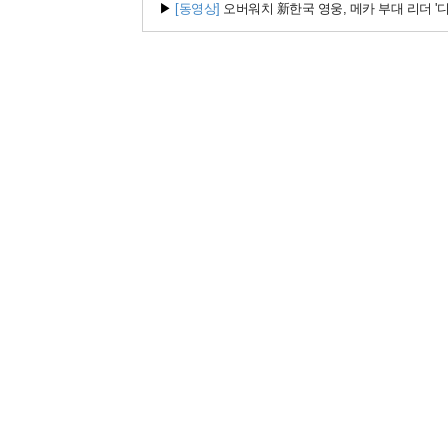
▶
[동영상]
오버워치 新한국 영웅, 메카 부대 리더 '디몬