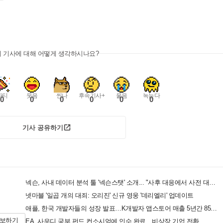
이 기사에 대해 어떻게 생각하시나요?
파티
웃음
씬나
후속기사+
울음
녹는다
0
0
0
0
0
0
기사 공유하기
넥슨, 사내 데이터 분석 툴 '넥슨스탯' 소개... "사후 대응에서 사전 대비로"
넷마블 '일곱 개의 대죄: 오리진' 신규 영웅 '데리엘리' 업데이트
애플, 한국 개발자들의 성장 발표…K개발자 앱스토어 매출 5년간 85% 급성장
제보하기
EA, 사우디 국부 펀드 컨소시엄에 인수 완료…비상장 기업 전환