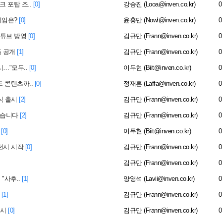
 포탑 조..
[0]
강승진 (Looa@inven.co.kr)
0
게임은?
[0]
윤홍만 (Nowl@inven.co.kr)
0
유튜브 방영
[0]
김규만 (Frann@inven.co.kr)
0
 공개
[1]
김규만 (Frann@inven.co.kr)
0
시…"모두..
[0]
이두현 (Biit@inven.co.kr)
0
드 콘텐츠까..
[0]
정재훈 (Laffa@inven.co.kr)
0
식 출시
[2]
김규만 (Frann@inven.co.kr)
0
봤습니다
[2]
김규만 (Frann@inven.co.kr)
0
[0]
이두현 (Biit@inven.co.kr)
0
 전시 시작
[0]
김규만 (Frann@inven.co.kr)
0
김규만 (Frann@inven.co.kr)
0
"사후..
[1]
양영석 (Lavii@inven.co.kr)
0
[1]
김규만 (Frann@inven.co.kr)
0
출시
[0]
김규만 (Frann@inven.co.kr)
0