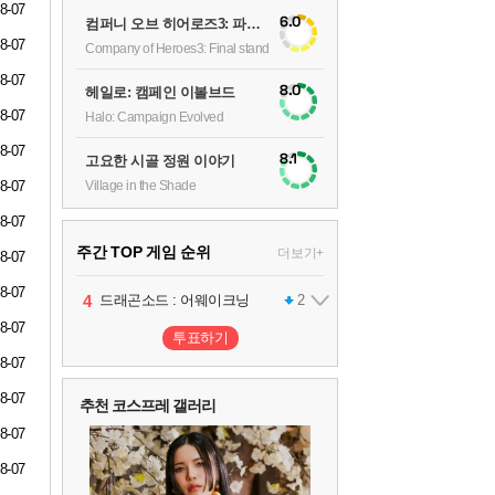
8-07
6.0
컴퍼니 오브 히어로즈3: 파이널 스탠드
8-07
Company of Heroes3: Final stand
8-07
8.0
헤일로: 캠페인 이볼브드
8-07
Halo: Campaign Evolved
8-07
8.1
고요한 시골 정원 이야기
Village in the Shade
8-07
8-07
주간 TOP 게임 순위
더보기+
8-07
8-07
1
2
3
4
팰월드
프로야구스피리츠2026
드래곤소드 : 어웨이크닝
어쌔신 크리드: 블랙 플래그 리싱크드
1
2
2
8-07
투표하기
8-07
5
블라인드 삼국
1
8-07
추천 코스프레 갤러리
6
그랑블루 판타지 리링크 - 엔드리스 라그나로크
1
8-07
8-07