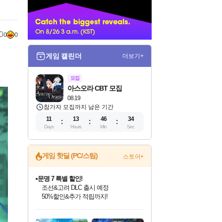
너
0
0
게임 캘린더
더보기+
모집
아스오라 CBT 모집
08.19
참가자 모집까지 남은 기간
11
13
46
32
Days
Hours
Min
Sec
문명 7 특별 할인!
게임 핫딜 (PC/스팀)
스토어+
조선&고려 DLC 출시 예정
50%할인&추가 적립까지!
마블 투혼 파이팅 소울즈 정식출시!
마블 히어로 총 출동&화려한 격투!
네이버 포인트 혜택까지!
인벤게임즈 8월 특별 할인!
드래곤소드: 어웨이크닝 입점!
귀무자: 검의 길 예약 판매 중!
비스트 오브 리인카네이션 정식 출시!
커세어 코브 출시 기념 할인!
더 렐릭 퍼스트 가디언 정식 출시
베데스다 40주년 기념 할인 중!
캡콤 프렌차이즈 할인 진행 중!
캡콤 일부 상품 상시 할인
스타워즈 은하계 레이서
로블록스 기프트 카드 공식 입점
인기 퍼블리셔 모음!
스팀으로 만나는 드래곤소드!
10% 할인과
게임프릭 신작 IP
해적'섬'을 발전시키자!
설화x하드코어 액션!
베데스다의 명작들을
몬헌, 바하 등 인기 IP를
몬헌 와일즈 & 드래곤즈 도그마2
인벤게임즈에서 10% 추가 적립
Robux를 가장 안전하고