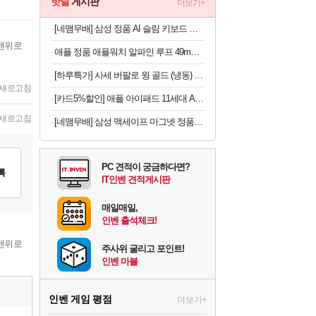
핫딜
게시판
더보기+
[네맴무배] 삼성 정품 AI 슬림 키보드 북커버 케이스 블랙, 갤럭시 탭 S11
맨위로
애플 정품 애플워치 알파인 루프 49mm 블랙 티타늄 마감, M, 라이트 블루
[하루특가] 사세 버팔로 윙 골드 (냉동) 1kg
새로고침
[카드5%할인] 애플 아이패드 11세대 A16 WiFi 실버, 256GB, WiFi전용
새로고침
[네맴무배] 삼성 맥세이프 마그넷 정품 플라베어 댄싱베어 미러 케이스 커버 갤럭시S26
PC 견적이 궁금하다면?
록
IT인벤 견적게시판
매일매일,
인벤 출석체크!
맨위로
주사위 굴리고 포인트!
인벤 마블
인벤 게임 평점
더보기+