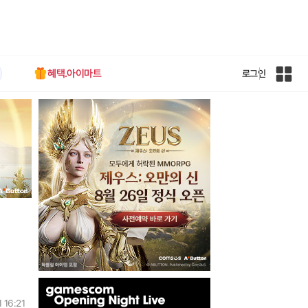
혜택.아이마트
로그인
인
벤
전
체
사
이
트
맵
인
벤
 16:21
배