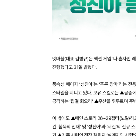
넷마블(대표 김병규)은 액션 게임 '나 혼자만 
진행했다고 31일 밝혔다.
풍속성 메이지 ‘성진아’는 ‘푸른 장마’라는 전
스타일을 지니고 있다. 보유 스킬로는 ▲공중에
공격하는 ‘집결 회오리’ ▲우산을 휘두르며 주변
이 밖에도 ▲메인 스토리 26~29챕터(노말/하
킨 ‘침묵의 잔재’ 및 ‘성진아’와 ‘서린’의 신규
가 ▲기존 시련의 전장 챌린지 ‘설계자의 시험’