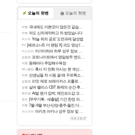
오늘의 팟벤
오늘의 핫벤
국내에도 이쁜곳이 많은것 같습니다
여행
저도 신차계약하고 차 받았습니다
차벤
'하늘 위의 공포' 도전과제 달성법
비스트
[페르소나5: 더 팬텀 X] 괴도 영상 l 타카마키 안·댄싱 스타
PV
카가미하라 하루 성우 정보 및 주요 필모
아스오라
포트나이트에서 명일방주 엔드필드 [펠리카] 판매 예정
섭컬겜
동해바다 추암해수욕장
여행
혹시 이 만화 아시는 분 계신가요
애니클립
선생님들 차 시동 끌 때 꾸르륵소리나는데
차벤
리밋 제로 브레이커스 프롤로그 테스트 후기 영상 업로드
섭컬겜
실버 팰리스 CBT 화제의 순간·후기 모음
실팰
AI발 원가 압박, 메인보드값 오르나
해외겜
[무무기획 · 새출발] 기간 한정 의뢰 이벤트
명조
7월~8월 부산-단양-충주-울진 다녀왔어요~
여행
아키츠 아키나 성우 정보 및 주요 필모
아스오라
새로고침