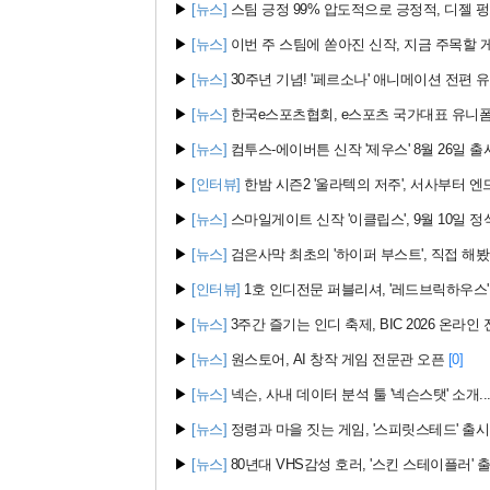
▶
[뉴스]
스팀 긍정 99% 압도적으로 긍정적, 디젤 펑크
▶
[뉴스]
이번 주 스팀에 쏟아진 신작, 지금 주목할 
▶
[뉴스]
30주년 기념! '페르소나' 애니메이션 전편 
▶
[뉴스]
한국e스포츠협회, e스포츠 국가대표 유니폼
▶
[뉴스]
컴투스-에이버튼 신작 '제우스' 8월 26일 출
▶
[인터뷰]
한밤 시즌2 '울라텍의 저주', 서사부터 엔
▶
[뉴스]
스마일게이트 신작 '이클립스', 9월 10일 정
▶
[뉴스]
검은사막 최초의 '하이퍼 부스트', 직접 해
▶
[인터뷰]
1호 인디전문 퍼블리셔, '레드브릭하우스'
▶
[뉴스]
3주간 즐기는 인디 축제, BIC 2026 온라인
▶
[뉴스]
원스토어, AI 창작 게임 전문관 오픈
[0]
▶
[뉴스]
넥슨, 사내 데이터 분석 툴 '넥슨스탯' 소개... 
▶
[뉴스]
정령과 마을 짓는 게임, '스피릿스테드' 출시
▶
[뉴스]
80년대 VHS감성 호러, '스킨 스테이플러' 