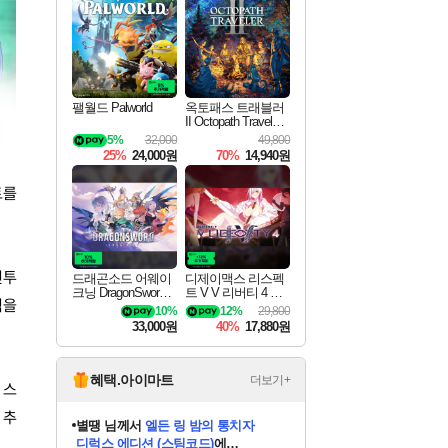
최대 90% 할인가를 만나보세요!
네이버혜택과 함께 만나보세요!
이니&베니 혜택까지!
네이버 혜택가와 함께 예약하세요!
할인&네이버혜택으로 만나보세요!
네이버페이 혜택과 만나보세요!
40주년 프로모션으로 만나보세요!
할인가에 만나보세요!
일부 에디션 상시 할인!
혜택으로 예약 판매 중
편안하게 충전하세요
팰월드 Palworld
옥토패스 트래블러
II Octopath Traveler I
I
5%
32,000
49,800
25%
24,000원
70%
14,940원
트를
전투
드래곤소드 어웨이
디제이맥스 리스펙
크닝 DragonSword A
트 V V 리버티 4 팩
적을
wakening
DJMAX RESPECT
10%
12%
29,800
V V Liberty 4 Pack D
33,000원
40%
17,880원
LC
혜택.아이마트
더보기+
 스
 추
니코
님께서
(본편포함) 데이브 더
다이버 인 더 정글 번들 (스팀코드)
에