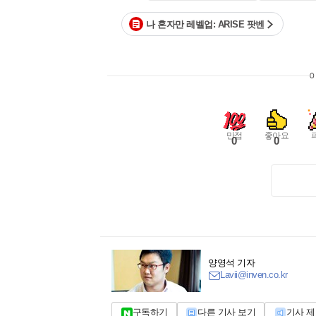
나 혼자만 레벨업: ARISE 팟벤
만점
좋아요
0
0
양영석 기자
Lavii@inven.co.kr
구독하기
다른 기사 보기
기사 