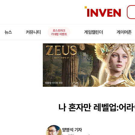
인
벤
로스트아크
뉴스
커뮤니티
게임캘린더
게이머존
기대평 이벤트
나 혼자만 레벨업:어라이
양영석 기자