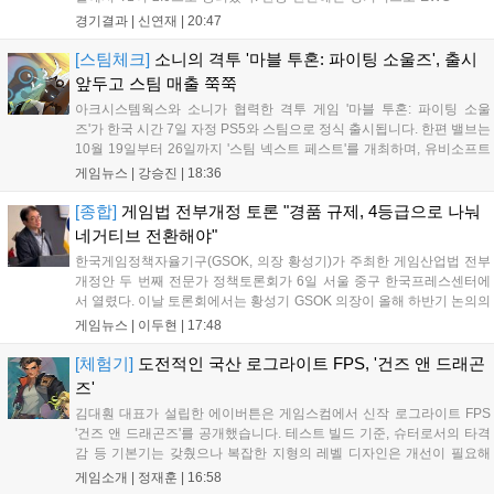
우승을 기점으로 파죽지세의 연승을 이어가던 디플러스 기아를
경기결과 |
신연재
|
20:47
잠재웠다. 1세트, T1이 앞서갔다. 바텀 듀오 킬로 주도권을 잡은
T1은 첫 드래곤을 두드렸...
[스팀체크]
소니의 격투 '마블 투혼: 파이팅 소울즈', 출시
앞두고 스팀 매출 쭉쭉
아크시스템웍스와 소니가 협력한 격투 게임 '마블 투혼: 파이팅 소울
즈'가 한국 시간 7일 자정 PS5와 스팀으로 정식 출시됩니다. 한편 밸브는
10월 19일부터 26일까지 '스팀 넥스트 페스트'를 개최하며, 유비소프트
의 '더 디비전 리서전스'가 스팀에 출시되었고, 농장 시뮬레이션 '돌록 타
게임뉴스 |
강승진
|
18:36
운'은 얼리액세스를 마치고 정식 서비스를 시작했습니다. 이번 신작들은
각기 다른 장르에서 이용자들의 기대를 모으고 있습니다....
[종합]
게임법 전부개정 토론 "경품 규제, 4등급으로 나눠
네거티브 전환해야"
한국게임정책자율기구(GSOK, 의장 황성기)가 주최한 게임산업법 전부
개정안 두 번째 전문가 정책토론회가 6일 서울 중구 한국프레스센터에
서 열렸다. 이날 토론회에서는 황성기 GSOK 의장이 올해 하반기 논의의
주요 쟁점과 성과를 짚은 데 이어, 박종현 한양대 법학전문대학원 교수
게임뉴스 |
이두현
|
17:48
가 게임진흥원 등 게임 관련 거버넌스를, 이병찬 법무법인 온새미로 변
호사가 게임 등...
[체험기]
도전적인 국산 로그라이트 FPS, '건즈 앤 드래곤
즈'
김대훤 대표가 설립한 에이버튼은 게임스컴에서 신작 로그라이트 FPS
'건즈 앤 드래곤즈'를 공개했습니다. 테스트 빌드 기준, 슈터로서의 타격
감 등 기본기는 갖췄으나 복잡한 지형의 레벨 디자인은 개선이 필요해
보입니다. 또한, 성장 트랙의 과도한 분절과 무기 다양성 부족 등 로그라
게임소개 |
정재훈
|
16:58
이트 장르적 재미 측면에서도 보완이 요구됩니다. 개발사는 향후 캐릭터