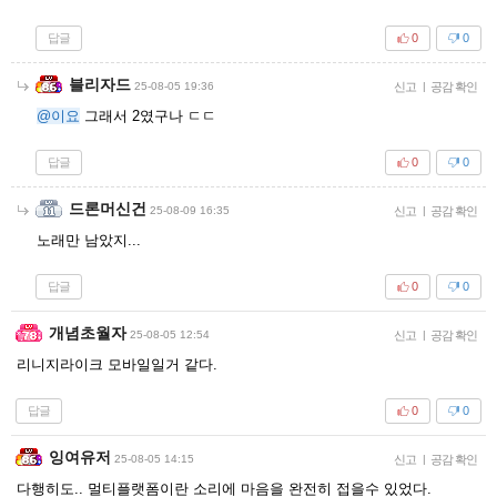
답글
0
0
블리자드
25-08-05 19:36
신고
|
공감 확인
@이요
그래서 2였구나 ㄷㄷ
답글
0
0
드론머신건
25-08-09 16:35
신고
|
공감 확인
노래만 남았지...
답글
0
0
개념초월자
25-08-05 12:54
신고
|
공감 확인
리니지라이크 모바일일거 같다.
답글
0
0
잉여유저
25-08-05 14:15
신고
|
공감 확인
다행히도.. 멀티플랫폼이란 소리에 마음을 완전히 접을수 있었다.