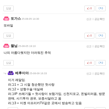
답글
0
0
또가스
25-08-05 14:30
신고
|
공감 확인
또바일
답글
0
0
짤님
25-08-05 19:10
신고
|
공감 확인
나의 아름다웟지만 더러워진 추억
답글
0
0
베후이아
25-08-09 16:33
신고
|
공감 확인
이거 레알임.
라그1 = 그 시절 청순했던 첫사랑
라그2 = 성형수술 대실패
라그IP 쓰레기들 = 첫사랑이 보험가입, 신천지포교, 돈빌리러옴, 방문
판매, 사기투자 권유, 보증서달라고 옴
라그3 = 이젠 아프리카TV같은 곳에서 방송하고 있음