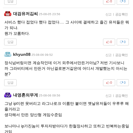
답글
0
0
대검유저김씨
25-08-05 23:56
신고
|
공감 확인
서비스 했다 접었다 했다 접었다.... 그 사이에 결제하고 즐긴 유저들은 뭐
가 되냐.
뭔가 꼬롬하다.
답글
0
0
khyun08
25-08-06 09:52
신고
|
공감 확인
정식넘버링이면 계승작인데 이거 외주에서만든거아님? 저번 기사보니
까 그라비티에서 만든거 아닌걸로본거같은데 어디서 개발했는지 아시는
분?
답글
0
0
내영혼의무게
25-08-06 09:56
신고
|
공감 확인
그냥 ip미련 못버리고 라그나로크 이름만 붙이면 옛날유저들이 우루루 해
줄거라고
생각해서 만든 양산형 게임수준임
보나마나 ip가진놈이 투자자받아다가 한철장사하고 또하고 반복하는중일
거임