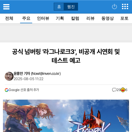
홈
웹진
전체
주요
인터뷰
기획
칼럼
리뷰
동영상
포토
공식 넘버링 '라그나로크3', 비공개 시연회 및
테스트 예고
윤홍만 기자
(
Nowl@inven.co.kr
)
2025-08-05 11:22
Google 선호 출처 추가
29
6