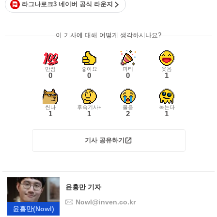
라그나로크3 네이버 공식 라운지
이 기사에 대해 어떻게 생각하시나요?
만점
좋아요
파티
웃음
0
0
0
1
씬나
후속기사+
울음
녹는다
1
1
2
1
기사 공유하기
윤홍만 기자
Nowl@inven.co.kr
윤홍만
(Nowl)