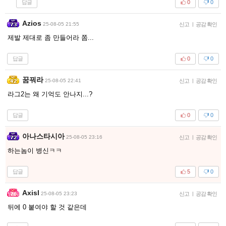
답글
0
0
Azios
25-08-05 21:55
신고
|
공감 확인
제발 제대로 좀 만들어라 쫌...
답글
0
0
꿈꿔라
25-08-05 22:41
신고
|
공감 확인
라그2는 왜 기억도 안나지...?
답글
0
0
아나스타시아
25-08-05 23:16
신고
|
공감 확인
하는놈이 병신ㅋㅋ
답글
5
0
Axisl
25-08-05 23:23
신고
|
공감 확인
뒤에 0 붙여야 할 것 같은데