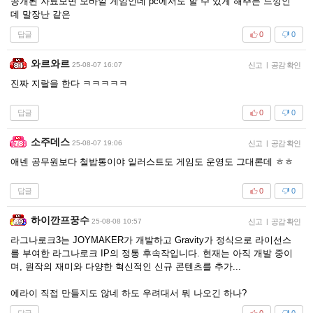
공개된 자료보면 모바일 게임인데 pc에서도 할 수 있게 해주는 느낑인
데 말장난 같은
답글
0
0
와르와르
25-08-07 16:07
신고
|
공감 확인
진짜 지랄을 한다 ㅋㅋㅋㅋㅋ
답글
0
0
소주데스
25-08-07 19:06
신고
|
공감 확인
애넨 공무원보다 철밥통이야 일러스트도 게임도 운영도 그대론데 ㅎㅎ
답글
0
0
하이깐프꿍수
25-08-08 10:57
신고
|
공감 확인
라그나로크3는 JOYMAKER가 개발하고 Gravity가 정식으로 라이선스
를 부여한 라그나로크 IP의 정통 후속작입니다. 현재는 아직 개발 중이
며, 원작의 재미와 다양한 혁신적인 신규 콘텐츠를 추가...
에라이 직접 만들지도 않네 하도 우려대서 뭐 나오긴 하나?
답글