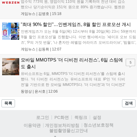
업수익 773억 원, 영업이익 110억 원을 기록하며 전년 대비 감소
했으나 당기순이익은 151억 원으로 89% 증가했습니다. 웹젠은
하반기부터 신작 공세를 예고하며 전략게임 '프로젝트 D1'의 정보
게임뉴스 |
김병호
|
15:18
공개와 '게이트 오브 게이츠'의 추가 정보를 발표할 계획입니다.
또한 '테르비스'는 일본 코미케에 출품하며 해외 시장 공략을 강화
"최대 90% 할인"…인벤게임즈, 8월 할인 프로모션 개시
합니다. 김태영 대표는 내년 신작 출시를 위해 하반기 적극적인
인벤게임즈가 오는 8월 6일(목) 12시부터 8월 20일(목) 23시 59분까지
사업 일정을 추진하고 주주가치 제고에 힘쓰겠다고 밝혔습니
'8월 할인 프로모션'을 진행합니다. 이번 행사에서는 '셰이프 오브 드림
다....
즈', 'P의 거짓 번들', '나 혼자만 레벨업 어라이즈 오버드라이브', '림월드',
'아랑전설 시티 오브 더 울브스', '팰월드' 등 인기 타이틀을 최대 90% 할
게임뉴스 |
김동휘
|
12:07
인된 가격에 제공합니다. 인벤게임즈를 통해 구매 시 할인가 적용은 물
론 네이버페이 포인트 추가 적립 혜택도 받을 수 있으며, 자세한 내용은
모바일 MMOTPS '더 디비전 리서전스', 6일 스팀에
5
공식 네이버 스마트 스토어에서 확인 가능합니다....
도 출시
유비소프트는 6일, MMOTPS '더 디비전 리서전스'를 스팀에 출시
했다. '더 디비전 리서전스'는 유비소프트의 대표 IP인 '더 디비
전'을 기반으로 한 모바일 MMOTPS다. '더 디비전'과 '더 디비전2'
사이의 시기를 배경으로 하고 있으며, 완전히 새로운 독립형 스토
동영상 |
윤서호
|
12:06
리와 캠페인을 선보인다. 뉴욕에서 발생한 ‘그린 포이즌’ 사태 속
의 디비전 요원이 되어...
목록
검색
로그인
PC화면
퀵링크
설정
청소년보호정책
이용약관
개인정보처리방침
불법촬영물신고안내