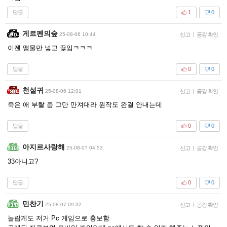
답글
1
0
게르펜의숲
25-08-06 10:44
신고
|
공감 확인
이젠 맹물만 넣고 끓임ㅋㅋㅋ
답글
0
0
천설귀
25-08-06 12:01
신고
|
공감 확인
죽은 애 부랄 좀 그만 만져대라 원작도 완결 안내는데
답글
0
0
아지르사랑해
25-08-07 04:53
신고
|
공감 확인
33아니고?
답글
0
0
민찬기
25-08-07 09:32
신고
|
공감 확인
놀랍게도 저거 Pc 게임으로 홍보함