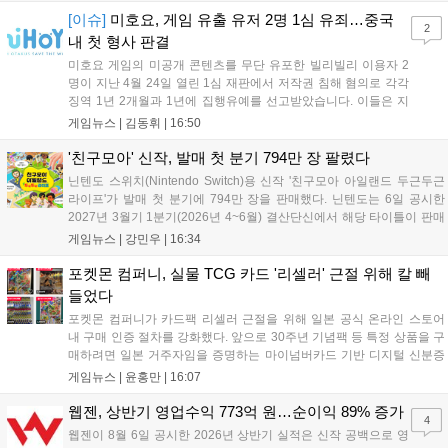
추가 등을 통해 게임성을 다듬어 경쟁력을 확보할 계획입니다....
[이슈]
미호요, 게임 유출 유저 2명 1심 유죄…중국
2
내 첫 형사 판결
미호요 게임의 미공개 콘텐츠를 무단 유포한 빌리빌리 이용자 2
명이 지난 4월 24일 열린 1심 재판에서 저작권 침해 혐의로 각각
징역 1년 2개월과 1년에 집행유예를 선고받았습니다. 이들은 지
난해 7월부터 원신 등 주요 게임의 영상을 유포해 60만 회 이상의
게임뉴스 |
김동휘
|
16:50
조회수를 기록했습니다. 미호요는 이번 판결이 새 사법해석 시행
이후 중국 내 첫 형사사건임을 강조하며 향후 무단 유출에 강경
'친구모아' 신작, 발매 첫 분기 794만 장 팔렸다
대응할 방침입니다....
닌텐도 스위치(Nintendo Switch)용 신작 '친구모아 아일랜드 두근두근
라이프'가 발매 첫 분기에 794만 장을 판매했다. 닌텐도는 6일 공시한
2027년 3월기 1분기(2026년 4~6월) 결산단신에서 해당 타이틀이 판매
를 크게 늘렸다고 밝혔다. 4월 16일 발매된 이 작품은 약 2개월 반 만에
게임뉴스 |
강민우
|
16:34
794만 장을 기록하며, 같은 기간 닌텐도 스위치...
포켓몬 컴퍼니, 실물 TCG 카드 '리셀러' 근절 위해 칼 빼
들었다
포켓몬 컴퍼니가 카드팩 리셀러 근절을 위해 일본 공식 온라인 스토어
내 구매 인증 절차를 강화했다. 앞으로 30주년 기념팩 등 특정 상품을 구
매하려면 일본 거주자임을 증명하는 마이넘버카드 기반 디지털 신분증
이 필수다. 해당 상품들은 온라인 추첨제로만 판매되며, 이번 조치는 과
게임뉴스 |
윤홍만
|
16:07
도한 가격 급등을 막기 위한 특단의 대책이다. 향후 포켓몬 컴퍼니의 이
러한 정책이 시장 물량 안정화에 어떤 영향을 미칠지 업계의 이목이 쏠
웹젠, 상반기 영업수익 773억 원…순이익 89% 증가
4
리고 있다....
웹젠이 8월 6일 공시한 2026년 상반기 실적은 신작 공백으로 영