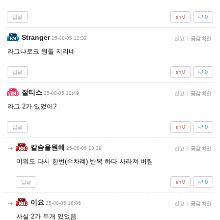
답글
0
0
Stranger
25-08-05 12:32
신고
|
공감 확인
라그나로크 원툴 지리네
답글
0
0
잘티스
25-08-05 12:49
신고
|
공감 확인
라그 2가 있었어?
답글
0
0
칼슘을원해
25-08-05 13:39
신고
|
공감 확인
미워도 다시 한번(수차례) 반복 하다 사라져 버림
답글
0
0
이요
25-08-05 16:06
신고
|
공감 확인
사실 2가 두개 있었음