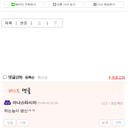
페이지 구독하기
다른 기사 보기
기사 제보하기
목록
|
본문
|
△
|
▽
댓글
(29)
등록순
|
최신순
새로고침
아나스타시아
25-08-05 23:16
신고
|
공감 확인
하는놈이 병신ㅋㅋ
답글
이동
5
0