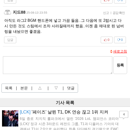
0
0
지드88
25-08-13 23:55
신고
|
공감 확인
아직도 라그2 BGM 핸드폰에 넣고 가끔 들음..그 다음에 또 2랍시고 다
시 만든 것도 스팀에서 조차 사라질때까지 했음..이젠 좀 제대로 된 넘버
링을 내놨으면 좋겠음.
답글
0
0
새로고침
등록
목록
|
본문
|
△
|
▽
|
댓글
기사 목록
[LCK]
'페이즈' 날뛴 T1, DK 연승 끊고 1위 지켜
4
6일 종로 치지직 롤파크에서 열린 '2026 LoL 챔피언스 코리아
(LCK)' 정규 시즌 3라운드 레전드 그룹, T1과 디플러스 기아의 대
결에서 T1이 2:0으로 승리했다. 한층 단단해진 경기력으로 EWC