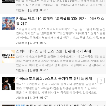
이션을 유튜브에서 무료 공개합니다. 8월 31일까지 극장판 페르소나3 4
편을 시작으로, 8월 18일부터 9월 17일까지 페르소나4 더 골든 12화, 9
월 15일부터 10월 14일까지 페르소나5 시리즈가 순차 공개됩니다. 또한
게임뉴스 |
김규만
|
08-07
8월 16일까지 SNS를 통해 축하 메시지를 모집하며, 선정된 내용은 기념
영상 및 대형 전광판에 소개될 예정입니다....
카오스 제로 나이트메어, '코믹월드 335' 참가... 이용자 소
통 예고
스마일게이트의 ‘카오스 제로 나이트메어’가 오는 8월 15일과 16일 일산
킨텍스에서 열리는 ‘코믹월드 335’에 참가한다. ‘나이트메어호의 여름휴
가’ 테마로 운영되는 부스에서는 레벨 인증 이벤트, 특별 음료 제공, 코스
프레 모델 포토존 등 다채로운 행사가 진행된다. 유명 코스어 7인이 캐릭
게임뉴스 |
김규만
|
08-07
터로 변신해 이용자를 맞이하며, SNS 인증 시 추가 굿즈도 증정한다. 자
세한 정보는 공식 커뮤니티에서 확인 가능하다....
스퀘어 에닉스 공식 굿즈 스토어, 판매 국가 확대
스퀘어 에닉스가 한국을 포함한 아시아·오세아니아 10개국을 대상으로
공식 온라인 스토어 스퀘어 에닉스 스토어 플러스의 서비스 지역을 확대
했습니다. 이제 한국어 지원과 원화 결제가 가능하며 파이널 판타지, 니
어 등 주요 게임의 피규어, 굿즈를 구매할 수 있습니다. 신상품이 순차적
게임뉴스 |
김규만
|
08-07
으로 추가될 예정이며 이용자는 사이트에서 국가를 한국으로 설정해 이
용 가능합니다....
한국e스포츠협회, e스포츠 국가대표 유니폼 공개
2
한국e스포츠협회가 한국 도자기의 절제미와 강인함을 담은 e스
포츠 국가대표 공식 유니폼과 캡슐 컬렉션을 공개했다. 이번 유니
폼은 아시안게임 및 사전 행사에서 착용될 예정이며, 일상복으로
구성된 컬렉션은 오는 8월 28일부터 골스튜디오 공식 홈페이지
게임뉴스 |
김규만
|
08-07
와 무신사, 오프라인 매장에서 판매된다. 다만 아시안게임 결선에
서는 대회 규정에 따라 별도의 유니폼을 착용할 계획이다....
[종합]
컴투스-에이버튼 신작 '제우스' 8월 26일 출