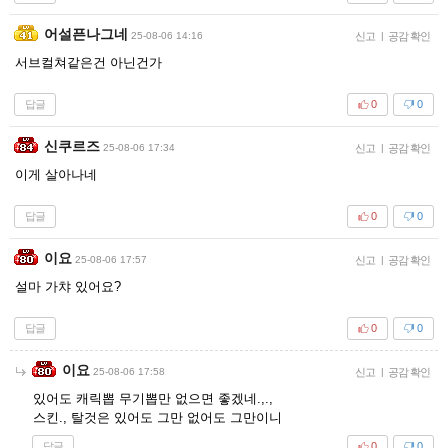
어설픈나그네
25-08-06 14:16
신고
|
공감 확인
서브컬쳐같은건 아닌건가
답글
0
0
신쿠르즈
25-08-06 17:34
신고
|
공감 확인
이게 살아나네
답글
0
0
이요
25-08-06 17:57
신고
|
공감 확인
설마 가챠 있어요?
답글
0
0
이요
25-08-06 17:58
신고
|
공감 확인
있어도 캐릭뽑 무기뽑만 없으면 좋겠네.,.,
스킨., 탈것은 있어도 그만 없어도 그만이니
답글
0
0