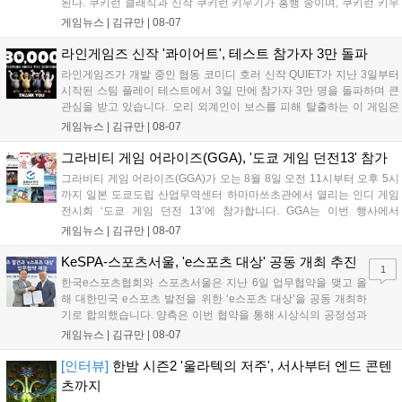
된다. 쿠키런 클래식과 신작 쿠키런 키우기가 흥행 중이며, 쿠키런 키우
기는 13일 첫 업데이트를 시작으로 2주 간격의 콘텐츠를 제공한다. 또한
게임뉴스 |
김규만
|
08-07
9월 미국 로블록스 개발자 컨퍼런스에 참여해 IP 생태계를 확장할 계획
이다. 회사는 비용 효율화와 신작 흥행을 통해 하반기 실적 턴어라운드
라인게임즈 신작 '콰이어트', 테스트 참가자 3만 돌파
를 이끌 방침이다....
라인게임즈가 개발 중인 협동 코미디 호러 신작 QUIET가 지난 3일부터
시작된 스팀 플레이 테스트에서 3일 만에 참가자 3만 명을 돌파하며 큰
관심을 받고 있습니다. 오리 외계인이 보스를 피해 탈출하는 이 게임은
최대 4인 협동을 지원하며, 소음 관리와 물리 법칙을 활용한 전략적 플레
게임뉴스 |
김규만
|
08-07
이가 핵심입니다. 라인게임즈는 수집된 이용자 피드백을 반영해 게임성
을 개선 중이며, 상세 정보는 스팀 페이지에서 확인 가능합니다....
그라비티 게임 어라이즈(GGA), '도쿄 게임 던전13' 참가
그라비티 게임 어라이즈(GGA)가 오는 8월 8일 오전 11시부터 오후 5시
까지 일본 도쿄도립 산업무역센터 하마마쓰초관에서 열리는 인디 게임
전시회 ‘도쿄 게임 던전 13’에 참가합니다. GGA는 이번 행사에서
‘JALECO ARCADE COLLECTION’ 시리즈의 미공개 작품 12종을 최초
게임뉴스 |
김규만
|
08-07
공개하며, ‘다함께 쿠키요미. 월드 한국 Ver.’ 등 다양한 인디 게임을 선보
입니다. 시연 참여 관람객에게는 선착순으로 특별 굿즈를 증정하며, 인
KeSPA-스포츠서울, 'e스포츠 대상' 공동 개최 추진
1
디 게임 생태계 활성화와 신규 타이틀 반응 확인을 목표로 합니다....
한국e스포츠협회와 스포츠서울은 지난 6일 업무협약을 맺고 올
해 대한민국 e스포츠 발전을 위한 ‘e스포츠 대상’을 공동 개최하
기로 합의했습니다. 양측은 이번 협약을 통해 시상식의 공정성과
전문성을 강화하고 MZ세대를 겨냥한 미디어 영향력을 확대해 e
게임뉴스 |
김규만
|
08-07
스포츠 전 종목을 아우르는 대표 연례 행사로 육성할 계획입니다.
김영만 회장은 10년 만에 재추진되는 이번 시상식이 e스포츠의
[인터뷰]
한밤 시즌2 '울라텍의 저주', 서사부터 엔드 콘텐
성과와 가치를 널리 알리는 권위 있는 행사가 되도록 노력하겠다
츠까지
고 밝혔습니다....