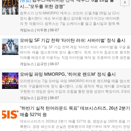
8
시…"모두를 위한 경쟁"
컴투스가 신작 MMORPG '제우스: 오만의 신'을 8월 26일 낮 12시
정식 출시한다. 넥슨 부사장 출신 김대훤 대표가 이끄는 에이버튼
의 첫 작품이다. 컴투스는 7일 쇼케이스를 열고 출시일과 함께 핵
심 콘텐츠, 유료화 정책, 운영 방향을 공개했다. 캐릭터명 선점은
게임뉴스 |
이두현
|
08-07
8월 13일 오후 8시 시작한다. '제우스: 오만의 신'은 최고신 제우스
의 오만으로 균열이...
모바일 SF 기갑 전략 '타이탄 러쉬: 서바이벌' 정식 출시
엔조이게임은 7일 SF 기갑 전략 게임 ‘타이탄 러쉬: 서바이벌’을 구글 플
레이와 애플 앱스토어에 정식 출시했다. 외계 괴수의 침공으로 붕괴한
미래를 배경으로 이용자는 직접 타이탄을 제작 및 조종하며 인류 생존을
위한 전투를 펼친다. 지휘관 모집, 피난처 운영, 연맹 협동 콘텐츠가 특징
게임뉴스 |
김규만
|
08-07
이며 출시를 기념해 접속 시 영웅 경험치와 다이아몬드 등 다양한 성장
지원 보상을 제공한다. 상세 내용은 공식 커뮤니티에서 확인 가능하다....
모바일 파밍 MMORPG, '히어로 랜드M' 정식 출시
오리엔조이는 7일 모바일 파밍 MMORPG 히어로 랜드M을 애플 앱스토
어와 구글플레이에 정식 출시했다. 스팀 원작의 핵심 재미를 모바일로
구현한 이 게임은 장비 수집과 조합을 통한 영웅 성장이 특징이며, 3개의
무기 스킬을 활용한 전략적 전투와 길드전 등 다양한 콘텐츠를 제공한
게임뉴스 |
김규만
|
08-07
다. 정식 출시를 기념해 사전예약자 50만 명 달성 보상을 포함한 다양한
혜택을 지급하며, 상세 내용은 공식 라운지에서 확인할 수 있다. 이용자
"하반기 실적 턴어라운드 목표" 데브시스터즈, 26년 2분기
는 게임 접속 및 주요 콘텐츠 플레이를 통해 성장을 지원받을 수 있다....
매출 527억 원
데브시스터즈가 2026년 2분기 매출 527억 원, 영업손실 160억 원을 기
록했다. 경영 쇄신으로 손실은 완화됐으며 3분기부터 재무 개선이 전망