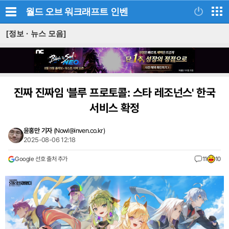
월드 오브 워크래프트
인벤
[정보 · 뉴스 모음]
진짜 진짜임 '블루 프로토콜: 스타 레조넌스' 한국
서비스 확정
윤홍만 기자
(
Nowl@inven.co.kr
)
2025-08-06 12:18
Google 선호 출처 추가
11
10