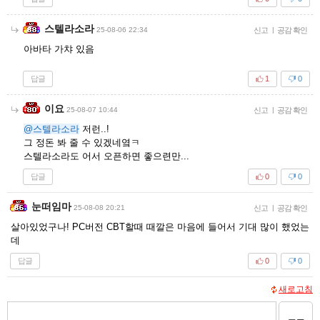
스텔라소라
25-08-06 22:34
신고
|
공감 확인
아바타 가챠 있음
답글
1
0
이요
25-08-07 10:44
신고
|
공감 확인
@스텔라소라
저런..!
그 정돈 봐 줄 수 있겠네옄ㅋ
스텔라소라도 어서 오픈하면 좋으련만...
답글
0
0
눈떠임마
25-08-08 20:21
신고
|
공감 확인
살아있었구나! PC버전 CBT할때 때깔은 마음에 들어서 기대 많이 했었는
데
답글
0
0
새로고침