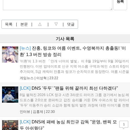
등록
목록
|
본문
|
△
|
▽
|
댓글
기사 목록
[뉴스]
잔홍, 링코와 여름 이벤트, 수영복까지 총출동! '이
환' 1.3 버전 방송 정리
'이환'의 1.3 버전 「안개 너머의 별빛」이 8월 19일부터 9월 30일까지
진행된다. 이번 업데이트로 신규 지역 어스름 구역과 메인 스토리 6장이
추가되며, S급 캐릭터 잔홍과 링코가 순차적으로 등장한다. 여름 시즌을
맞아 비치발리볼, 수상 오토바이 등 다채로운 이벤트가 열리고, 캐릭터
게임뉴스 |
이성혁
|
23:22
렌더링 개선 및 랜덤 코스튬 등 편의성도 강화된다. 8월 11일까지 사용
가능한 교환 코드 3종이 제공되며, 상세 일정은 공식 채널을 통해 확인할
[LCK]
DNS '두두' "팬들 위해 끝까지 최선 다하겠다"
수 있다....
8일 펼쳐진 2026 LCK 정규 시즌 3라운드 라이즈 그룹 경기에서 농심 레
드포스를 2:0으로 완파하고 값진 승리를 거둔 DN 수퍼스의 탑 라이너
'두두' 이동주가 승리 소감과 함께 팀의 발전 과정에 대한 이야기를 전했
다. 먼저 오랜만의 2:0 완승에 대해 '두두'는 "진짜 오랜만에 거둔 2:0 승
인터뷰 |
김홍제
|
22:30
리라 기쁘다. 특히 불리했던 1세트를 역전승으로 이끌어내...
[LCK]
DNS에 패배 농심 최인규 감독 "운영, 밴픽 모
1
두 아쉬웠다"