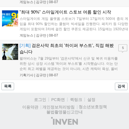
담을 획득할 수 있다. 로그인 보너스로 최대 다이아 3,000개를 지급하며,
게임뉴스 |
김규만
|
08-07
8월 31일까지 실물대 유니콘 건담 입상 피날레를 기념해 SSR 유닛을 전
원 증정한다. 또한 9월 30일까지 공식 유튜브에서 특별 프로그램을 시청
"최대 90%" 스마일게이트 스토브 여름 할인 시작
할 수 있다....
스마일게이트 게임 플랫폼 스토브가 7일부터 17일까지 500여 종의 게
임을 최대 90% 할인하는 쿨썸머 빅세일을 진행한다. 페치카 등 다양한
게임이 포함되며 3차에 걸친 할인 쿠폰도 제공된다. 15일에는 1920년대
경성 배경의 신작 그날의 신문이 출시되며, 15일부터 17일까지는 국내
게임뉴스 |
김규만
|
08-07
개발사 게임을 위한 시크릿 쿠폰도 추가 발행될 예정이다. 자세한 내용
은 공식 페이지에서 확인 가능하다....
[기획]
검은사막 최초의 '하이퍼 부스트', 직접 해봤
5
습니다
펄어비스는 7월 29일부터 '검은사막'에서 신규 및 복귀 이용자를
위한 상시 성장 시스템 '하이퍼 부스트'를 시작했습니다. 이는 단
순히 최고 레벨을 제공하는 것이 아니라, 시즌 캐릭터 육성, 올비
아 아카데미 수료, 아침의 나라 설화 진행 등 4단계 과정을 통해
기획기사 |
김규만
|
08-07
게임에 적응하며 공방합 750을 목표로 성장하는 구조입니다. 이
용자는 과제를 완수하며 동(V) 투발라 장비와 검은별 무기, 카라
목록
검색
자드 장신구 등을 획득해 주요 콘텐츠에 진입할 수 있습니다....
로그인
PC화면
퀵링크
설정
청소년보호정책
이용약관
개인정보처리방침
불법촬영물신고안내
(주)
인