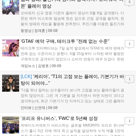
5
새로운 가능성을 제시했다....
몬' 플레이 영상
오버워치 신규 영웅 디몬의 플레이 영상이 8월 8일 공개됐다. 디
몬은 메카 비스트에 탑승해 한손 검으로 근접 공격을 펼치며, 왼
팔의 방패와 캐논을 활용해 전투한다. 추진기를 이용한 돌진기와
참격 형태의 궁극기를 보유했고, 메카 파괴 시 맨몸으로 기관총을
동영상 |
정재훈
|
08-08
사용하는 특징이 있다. 디몬은 오는 8월 12일 시작되는 시즌4 부
산의 영웅들 업데이트를 통해 정식 출시될 예정이다....
'GTA6' 예약 구매, 테이크투 "전례 없는 수준"
1
테이크투 인터랙티브는 7일 실적 발표에서 'GTA6'의 예약 판매가
전례 없는 수준이라고 밝혔다. 6월 25일부터 시작된 예약 물량은
구체적으로 공개되지 않았으나 소비자 반응이 매우 뜨겁다. 한편
11월 19일 PS5와 Xbox 시리즈 X|S로 정식 출시될 예정이며, 록
게임뉴스 |
김병호
|
08-08
스타 게임즈는 한국 시각 28일 오전 4시 넷플릭스를 통해 장편 영
상 'Grand Theft Auto VI: An Extended Look'을 최초 공개할 계획
[LCK]
'케리아', "T1의 고점 보는 플레이, 기본기가 바
1
이다....
탕이 되어야..."
"다들 워낙 잘하는 선수들이다 보니까 고점을 보는 플레이들이 굉
장히 많았어요. 그런 게 기본을 잘 지키면서 하면 리턴이 크다고
생각하는데, 최근 기본기가 안 지켜지고 있는 상태로 그런 플레이
를 추구하다 보니까 팀적으로 안 좋은 사고가 계속 많이 났던 것
인터뷰 |
신연재
|
08-08
같습니다." T1은 6일 서울 종로구 치지직 롤파크에서 열린 '2026
LoL 챔피언스 코리아(LCK)'...
'프리프 유니버스', 'FWC'로 5년째 성장
1
위메이드커넥트가 서비스하는 글로벌 MMORPG 프리프 유니버
스가 출시 5년 차에 역대 최고 실적을 달성하며 누적 매출 1천억