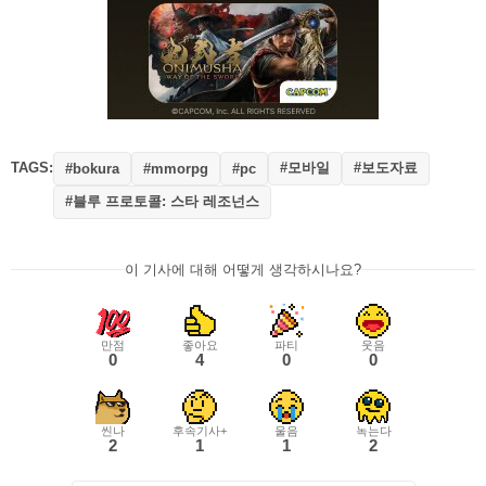
TAGS:
#모바일
#보도자료
#bokura
#mmorpg
#pc
#블루 프로토콜: 스타 레조넌스
이 기사에 대해 어떻게 생각하시나요?
만점
좋아요
파티
웃음
0
4
0
0
씬나
후속기사+
울음
녹는다
2
1
1
2