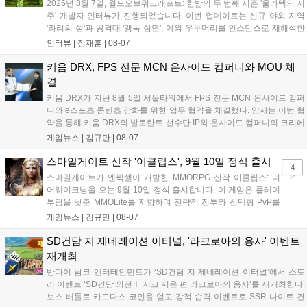
2026년 8월 7일, 월드오브워크래프트: 한밤의 두 번째 시즌 '울라텍의 저
주' 개발자 인터뷰가 진행되었습니다. 이번 업데이트는 신규 야외 지역
'똬리의 섬'과 공격대 '맹독 심연', 야외 우두머리를 인스턴스로 재해석한
'소굴'을 포함합니다. 개발진은 하우징 시스템 개선 및 신화+ 던전 로테이
인터뷰 |
정재훈
|
08-07
션, 공격대 보상 강화 등을 예고하며, 한국 팬들의 열정적인 성원에 감사
를 표했습니다....
키움 DRX, FPS 전문 MCN 온사이드 컴퍼니와 MOU 체
결
키움 DRX가 지난 8월 5일 서울타워에서 FPS 전문 MCN 온사이드 컴퍼
니와 e스포츠 콘텐츠 강화를 위한 업무 협약을 체결했다. 양사는 이번 협
약을 통해 키움 DRX의 발로란트 선수단 IP와 온사이드 컴퍼니의 크리에
이터 네트워크를 결합하여 정규 및 특별 콘텐츠를 공동 기획한다. 또한
게임뉴스 |
김규만
|
08-07
디지털 콘텐츠 제작을 넘어 팬들이 직접 참여하는 오프라인 행사 등 온·
오프라인 연계 프로그램을 순차적으로 선보이며 e스포츠 생태계 확장에
스마일게이트 신작 '이클립스', 9월 10일 정식 출시
4
나설 계획이다....
스마일게이트가 엔픽셀이 개발한 MMORPG 신작 이클립스: 더
어웨이크닝을 오는 9월 10일 정식 출시합니다. 이 게임은 플레이
부담을 낮춘 MMOLite를 지향하며 전략적 전투와 선택형 PvP를
특징으로 합니다. 현재 공식 홈페이지와 앱 마켓에서 사전등록을
게임뉴스 |
김규만
|
08-07
진행 중이며 참여자에게는 초월 소환권 등 다양한 보상을 제공합
니다. 또한 카카오톡 채널 추가 시 주차별 스페셜 쿠폰과 한정 스
SD건담 지 제네레이션 이터널, '라크로아의 용사' 이벤트
킨, 경품 이벤트 등 풍성한 혜택을 마련해 이용자들의 기대를 모
재개최
으고 있습니다....
반다이 남코 엔터테인먼트가 ‘SD건담 지 제네레이션 이터널’에서 스토
리 이벤트 ‘SD건담 외전Ⅰ 지크 지온 편 라크로아의 용사’를 재개최한다.
보스 배틀로 카드다스 코인을 얻고 강적 습격 이벤트로 SSR 나이트 건