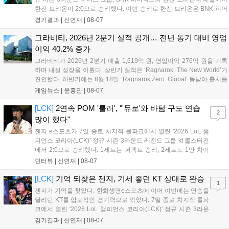
한진 브리온이 2:0으로 승리했다. 이번 승리로 한진 브리온은 BNK 피어
엑스를 제치고 라이즈 그룹 1위로 올라섰다. 1세트, 한진 브리온이 '로머'
경기결과 |
신연재
|
08-07
조우진의 로크를 중심으로 게임을 유리하게 풀어갔다. '...
그라비티, 2026년 2분기 실적 공개… 전년 동기 대비 영업
이익 40.2% 증가
그라비티가 2026년 2분기 매출 1,619억 원, 영업이익 276억 원을 기록
하며 내실 성장을 이뤘다. 상반기 실적은 ‘Ragnarok: The New World’가
견인했다. 하반기에는 8월 18일 ‘Ragnarok Zero: Global’ 동남아 출시를
시작으로 9월 3일 ‘달려라 헤베레케 EX’, 9월 22일 ‘갈바테인’ 등 다양한
게임뉴스 |
윤홍만
|
08-07
신작을 선보인다. 4분기에는 ‘쟈레코 아케이드 콜렉션’과 ‘라이트 오디세
이’ 출시가 예정돼 있으며, 2027년에는 ‘Ragnarok 3’ 등 대작을 글로벌
[LCK]
2연속 POM '룰러', "'듀로'와 바텀 구도 연습
2
출시할 계획이다. 그라비티는 조인트벤처 설립과 라그나로크 에코 시스
많이 했다"
템 구축을 통해 신성장 동력을 확보할 방침이다....
젠지 e스포츠가 7일 종로 치지직 롤파크에서 열린 '2026 LoL 챔
피언스 코리아(LCK)' 정규 시즌 3라운드 레전드 그룹 kt 롤스터전
에서 2:0으로 승리했다. 1세트는 퍼펙트 승리, 2세트도 1만 차이
를 벌리며 25분 만에 승리하면서 말 그대로 압도적인 경기력을 선
인터뷰 |
신연재
|
08-07
보였다. '룰러' 박재혁은 1세트 코그모, 2세트 이즈리얼로 맹활약
하며 POM에 선정됐...
[LCK]
기억 되찾은 젠지, 기세 좋던 KT 상대로 완승
1
젠지가 기억을 찾았다. 한화생명e스포츠에 이어 이번에는 연승을
달리던 KT를 압도적인 경기력으로 꺾었다. 7일 종로 치지직 롤파
크에서 열린 '2026 LoL 챔피언스 코리아(LCK)' 정규 시즌 3라운
드 레전드 그룹, kt 롤스터와 젠지 e스포츠의 대결에서 젠지가 압
경기결과 |
신연재
|
08-07
승을 거뒀다. 개막주까지만 해도 급격하게 흔들리던 젠지였지만,