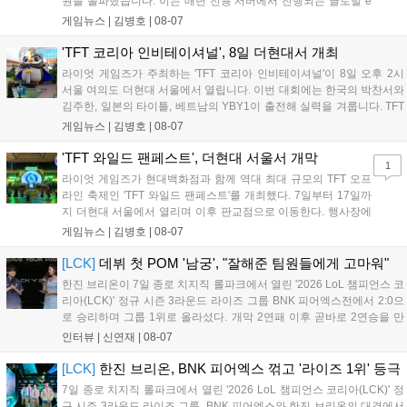
원을 돌파했습니다. 이는 매년 전용 서버에서 진행되는 글로벌 e
스포츠 대회 FWC의 영향이 큽니다. FWC는 이용자가 동일한 조
게임뉴스 |
김병호
|
08-07
건에서 시즌을 함께 즐기는 구조로, 올해 4월 시작된 FWC 2026
은 전년 대비 매출과 이용자 지표가 대폭 상승하는 성과를 냈습니
'TFT 코리아 인비테이셔널', 8일 더현대서 개최
다. 오는 10월 필리핀 마닐라에서 총상금 11만 달러 규모의 제4회
라이엇 게임즈가 주최하는 'TFT 코리아 인비테이셔널'이 8일 오후 2시
FWC 그랜드 파이널이 개최될 예정이며, 위메이드커넥트는 이를
서울 여의도 더현대 서울에서 열립니다. 이번 대회에는 한국의 박찬서와
통해 커뮤니티 중심의 장기 성장 모델을 지속할 방침입니다....
김주한, 일본의 타이틀, 베트남의 YBY1이 출전해 실력을 겨룹니다. TFT
는 소속팀 없이 개인 자격으로 참가하는 독특한 대회 구조를 가지며, 누
게임뉴스 |
김병호
|
08-07
구나 참여 가능한 '소파에서 왕관까지'라는 철학을 실천하고 있습니다.
17일까지 이어지는 이번 행사는 신규 세트 체험과 공연 등 다양한 즐길
'TFT 와일드 팬페스트', 더현대 서울서 개막
1
거리를 제공하며, 이후 현대백화점 판교점에서도 행사가 이어질 예정입
라이엇 게임즈가 현대백화점과 함께 역대 최대 규모의 TFT 오프
니다. 연말에는 라스베이거스 오픈이 개최됩니다....
라인 축제인 'TFT 와일드 팬페스트'를 개최했다. 7일부터 17일까
지 더현대 서울에서 열리며 이후 판교점으로 이동한다. 행사장에
는 체험, 스페셜, 무대 존이 마련됐으며 8일 오후 2시 인비테이셔
게임뉴스 |
김병호
|
08-07
널, 15일 오후 2시 스트리머 매치, 17일 오후 7시 30분 QWER 공
연 등 다채로운 일정이 준비되어 있다. 사전 예약은 조기 마감될
[LCK]
데뷔 첫 POM '남궁', "잘해준 팀원들에게 고마워"
만큼 큰 인기를 끌고 있다....
한진 브리온이 7일 종로 치지직 롤파크에서 열린 '2026 LoL 챔피언스 코
리아(LCK)' 정규 시즌 3라운드 라이즈 그룹 BNK 피어엑스전에서 2:0으
로 승리하며 그룹 1위로 올라섰다. 개막 2연패 이후 곧바로 2연승을 만
들어내면서 이어질 4라운드에 대한 기대감을 올렸다. 다음은 이날 데뷔
인터뷰 |
신연재
|
08-07
첫 POM을 수상한 '남궁' 남궁성훈의 POM 인터뷰 전문이다....
[LCK]
한진 브리온, BNK 피어엑스 꺾고 '라이즈 1위' 등극
7일 종로 치지직 롤파크에서 열린 '2026 LoL 챔피언스 코리아(LCK)' 정
규 시즌 3라운드 라이즈 그룹, BNK 피어엑스와 한진 브리온의 대결에서