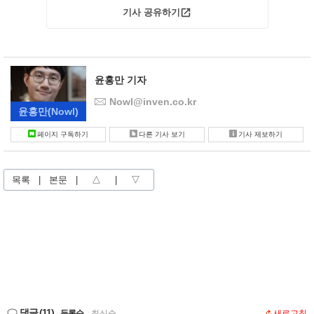
기사 공유하기
윤홍만 기자
Nowl@inven.co.kr
윤홍만
(Nowl)
페이지 구독하기
다른 기사 보기
기사 제보하기
목록
|
본문
|
△
|
▽
댓글
(11)
등록순
|
최신순
새로고침