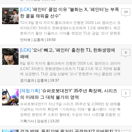
남은 경기도 잘 준비하겠다"고 밝혔으며, '구마유시' 역시 "3...
[LCK]
'페인터' 콜업 이유 "불화는 X, '페인터'는 부족
14
한 콜을 채워줄 선수"
T1이 8일 종각 치지직 롤파크에서 진행된 '2026 LoL 챔피언스 코
리아(LCK)' 3라운드 한화생명e스포츠에게 1:2로 패배했다. 최근
분위기가 좋던 디플러스 기아를 꺾었던 T1은 금일 '오너' 문현준
을 빼고 신예 '페인터' 김은후를 투입시키는 강수를 뒀으나 결국
인터뷰 |
김홍제
|
19:50
아쉬운 결과를 맞이하게 됐다. 이하 T1 임재현 감독대행과 '페이
즈' 김수환의 인터뷰 내...
[LCK]
'오너' 빼고, '페인터' 출전한 T1, 한화생명에
8
패배
8일 종각 치지직 롤파크에서 진행된 '2026 LoL 챔피언스 코리아
(LCK)' 3라운드 한화생명e스포츠가 T1을 2:1로 꺾고 3연패 탈출
에 성공했다. T1은 금일 선발에 '오너' 문현준이 아닌 콜업된 신예
'페인터' 김은후를 투입했지만, 결국 1:2로 패배하고 말았다. T1은
경기결과 |
김홍제
|
19:37
'케리아'의 카밀이 좋은 플레이를 통해 한화생명 바텀 듀오의 점멸
을 빼냈다....
[체험기획]
'슈퍼로봇대전Y' 35주년 확장팩, 시리즈
1
의 미래와 그 대체 불가의 영역
슈퍼로봇대전Y가 지난 5일 시리즈 35주년 및 2,000만 장 판매를
기념하는 마지막 확장팩 ‘~가속하는 미래~’를 출시했다. 이번 확
장팩은 본편의 IF 스토리 형태로, 수성의 마녀 시즌2를 포함한 신
규 참전작과 크로스오버 합체기를 선보이며 작품을 완결 짓는다.
기획기사 |
강승진
|
13:20
기존 연출의 한계와 로봇 게임 시장의 어려움 속에서도 팬들이 원
하는 몰입감 있는 서사와 조합을 구현하며 시리즈의 미래를 향한
검과 방패, 돌진기에 원거리 공격까지? 오버워치 '디