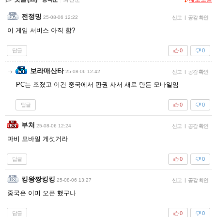
전정밍
25-08-06 12:22
신고
|
공감 확인
이 게임 서비스 아직 함?
답글
0
0
보라매산타
25-08-06 12:42
신고
|
공감 확인
PC는 조졌고 이건 중국에서 판권 사서 새로 만든 모바일임
답글
0
0
부처
25-08-06 12:24
신고
|
공감 확인
마비 모바일 게섯거라
답글
0
0
킹왕짱킹킹
25-08-06 13:27
신고
|
공감 확인
중국은 이미 오픈 했구나
답글
0
0