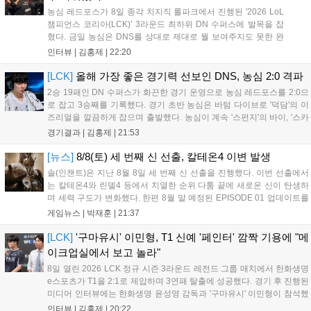
농심 레드포스가 8일 종각 치지직 롤파크에서 진행된 '2026 LoL
챔피언스 코리아(LCK)' 3라운드 최하위 DN 수퍼스에 발목을 잡
혔다. 금일 농심은 DNS를 상대로 제대로 뭘 보여주지도 못한 완
패를 당하고 말았다. 이하 농심 레드포스 최인규 감독과 '리헨즈'
인터뷰 |
김홍제
|
22:20
손시우의 인터뷰 전문이다. Q. 금일 DNS에 0:2로 패배했는데? 최
인규 감독 : 모든 경...
[LCK]
올해 가장 좋은 경기력 선보인 DNS, 농심 2:0 격파
2승 19패인 DN 수퍼스가 화끈한 경기 운영으로 농심 레드포스를 2:0으
로 잡고 3승째를 기록했다. 경기 초반 농심은 바텀 다이브로 '덕담'의 이
즈리얼을 깔끔하게 잡으며 출발했다. 농심이 계속 '스펀지'의 바이, '스카
웃'의 신드라가 맹활약하며 초반부터 잡은 주도권을 계속 잘 굴렸다.
경기결과 |
김홍제
|
21:53
DNS는 불리하지만 골드 차이는 크게 벌어지지 않으며 잘 따라가고 있
었...
[뉴스]
8/8(토) 세 번째 신 선출, 칼테온4 이변 발생
솔(인챈트)은 지난 8월 8일 세 번째 신 선출을 진행했다. 이번 선출에서
는 칼테온4와 린델4 등에서 치열한 순위 다툼 끝에 새로운 신이 탄생하
며 세력 구도가 변화했다. 한편 8월 말 예정된 EPISODE 01 업데이트를
통해 월드 콘텐츠가 추가될 예정이며, 이를 통해 추후 주신 및 절대신에
게임뉴스 |
박재훈
|
21:37
대한 정보가 공개될 것으로 기대된다. 서버별 입지 확보를 위한 경쟁은
더욱 가속화될 전망이다....
[LCK]
'구마유시' 이민형, T1 신예 '페인터' 깜짝 기용에 "메
이크업실에서 보고 놀라"
8일 열린 2026 LCK 정규 시즌 3라운드 레전드 그룹 매치에서 한화생명
e스포츠가 T1을 2:1로 제압하며 3연패 탈출에 성공했다. 경기 후 진행된
미디어 인터뷰에는 한화생명 윤성영 감독과 '구마유시' 이민형이 참석했
다. 먼저 승리 소감에 대해 윤성영 감독은 "오랜만에 승리해 기분이 좋고,
인터뷰 |
김홍제
|
20:22