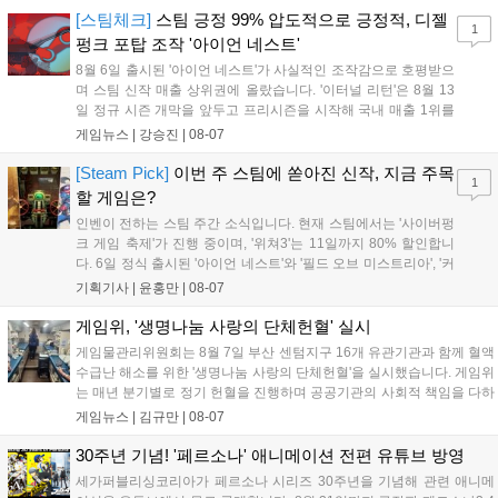
기억을 되찾기라도 한 듯 1,...
[스팀체크]
스팀 긍정 99% 압도적으로 긍정적, 디젤
1
펑크 포탑 조작 '아이언 네스트'
8월 6일 출시된 '아이언 네스트'가 사실적인 조작감으로 호평받으
며 스팀 신작 매출 상위권에 올랐습니다. '이터널 리턴'은 8월 13
일 정규 시즌 개막을 앞두고 프리시즌을 시작해 국내 매출 1위를
기록했습니다. 25주년을 맞은 '고스트 리콘' 시리즈는 8월 6일 쇼
게임뉴스 |
강승진
|
08-07
케이스와 함께 대규모 할인을 진행하며 순위가 급상승했고, 신작
'마블 투혼: 파이팅 소울즈'와 레트로 수리 시뮬레이션 '리스토
[Steam Pick]
이번 주 스팀에 쏟아진 신작, 지금 주목
1
리'도 스팀에 정식 출시되었습니다....
할 게임은?
인벤이 전하는 스팀 주간 소식입니다. 현재 스팀에서는 '사이버펑
크 게임 축제'가 진행 중이며, '위쳐3'는 11일까지 80% 할인합니
다. 6일 정식 출시된 '아이언 네스트'와 '필드 오브 미스트리아', '커
세어 코브'가 호평받고 있습니다. 한편, 7일 출시된 '마블 투혼'은
기획기사 |
윤홍만
|
08-07
태그 시스템에 대한 호불호가 갈리며 복합적 평가를 기록 중입니
다. 유비소프트의 '고스트리콘: 와일드랜드'는 7년 만의 대규모 업
게임위, '생명나눔 사랑의 단체헌혈' 실시
데이트 '라스트 라이츠'와 함께 95% 할인 중입니다....
게임물관리위원회는 8월 7일 부산 센텀지구 16개 유관기관과 함께 혈액
수급난 해소를 위한 '생명나눔 사랑의 단체헌혈'을 실시했습니다. 게임위
는 매년 분기별로 정기 헌혈을 진행하며 공공기관의 사회적 책임을 다하
고 있으며, 이번 행사에는 영화진흥위원회 등 14개 기관 임직원이 동참
게임뉴스 |
김규만
|
08-07
해 생명 나눔을 실천했습니다. 서태건 위원장은 이웃의 생명을 지키는
따뜻한 실천에 참여한 모든 임직원에게 감사의 뜻을 전하며 헌혈 문화
30주년 기념! '페르소나' 애니메이션 전편 유튜브 방영
확산에 앞장섰습니다....
세가퍼블리싱코리아가 페르소나 시리즈 30주년을 기념해 관련 애니메