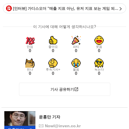
[인터뷰] 가디스오더 "매출 지표 아닌, 유저 지표 보는 게임 되겠다"
이 기사에 대해 어떻게 생각하시나요?
만점
좋아요
파티
웃음
0
0
0
0
씬나
후속기사+
울음
녹는다
0
0
0
0
기사 공유하기
윤홍만 기자
Nowl@inven.co.kr