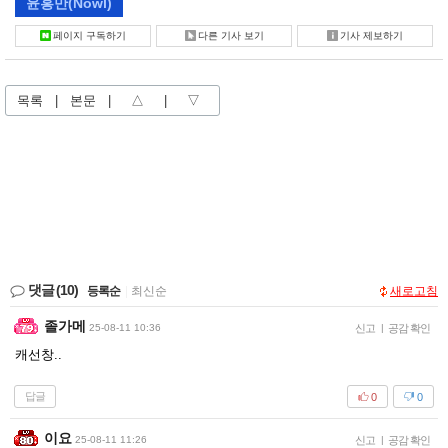
윤홍만
(Nowl)
페이지 구독하기
다른 기사 보기
기사 제보하기
목록
|
본문
|
△
|
▽
댓글
(10)
등록순
|
최신순
새로고침
졸가메
25-08-11 10:36
신고
|
공감 확인
캐선창..
답글
0
0
이요
25-08-11 11:26
신고
|
공감 확인