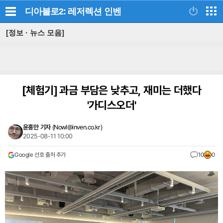
디아블로2: 레저렉션
인벤
[정보 · 뉴스 모음]
[체험기]
과금 부담은 낮추고, 재미는 더했다
'가디스오더'
윤홍만 기자
(
Nowl@inven.co.kr
)
2025-08-11 10:00
Google 선호 출처 추가
10
0