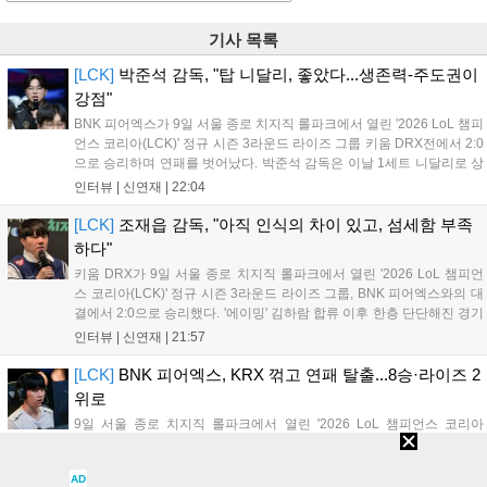
기사 목록
[LCK]
박준석 감독, "탑 니달리, 좋았다...생존력-주도권이
강점"
BNK 피어엑스가 9일 서울 종로 치지직 롤파크에서 열린 '2026 LoL 챔피
언스 코리아(LCK)' 정규 시즌 3라운드 라이즈 그룹 키움 DRX전에서 2:0
으로 승리하며 연패를 벗어났다. 박준석 감독은 이날 1세트 니달리로 상
대의 움직임을 강제한 점, 2세트 불리함을 한타로 역전하고 운영으로 잘
인터뷰 |
신연재
|
22:04
풀어간 점을 좋게 평가했다. 다음은 박준석 감독, '태윤'...
[LCK]
조재읍 감독, "아직 인식의 차이 있고, 섬세함 부족
하다"
키움 DRX가 9일 서울 종로 치지직 롤파크에서 열린 '2026 LoL 챔피언
스 코리아(LCK)' 정규 시즌 3라운드 라이즈 그룹, BNK 피어엑스와의 대
결에서 2:0으로 승리했다. '에이밍' 김하람 합류 이후 한층 단단해진 경기
력으로 2연승을 달리고 있었지만, BNK 피어엑스에게 불의의 일격을 당
인터뷰 |
신연재
|
21:57
하고 말았다. 경기 종료 후 기자회견에 참석한 조재읍 감독은...
[LCK]
BNK 피어엑스, KRX 꺾고 연패 탈출...8승·라이즈 2
위로
9일 서울 종로 치지직 롤파크에서 열린 '2026 LoL 챔피언스 코리아
(LCK)' 정규 시즌 3라운드 라이즈 그룹, BNK 피어엑스와 키움 DRX의 대
결에서 BNK 피어엑스가 2:0으로 승리했다. 1세트에서는 조커 픽 탑 니
AD
달리가 제대로 통했고, 2세트에선 판테온을 잡은 '랩터' 전어진의 활약과