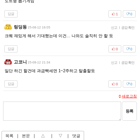
도트형 뽑기게임
답글
1
0
링딩동
25-08-12 16:05
신고
|
공감 확인
크퀘 재밌게 해서 기대했는데 이건... 나와도 솔직히 안 할 듯
답글
0
0
고코니
25-08-12 21:34
신고
|
공감 확인
일단 하긴 할건데 과금빡세면 1~2주하고 탈출할듯
답글
0
0
새로고침
등록
목록
|
본문
|
△
|
▽
|
댓글