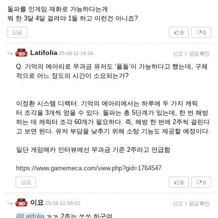
돌파를 인게임 재화로 가능하다는게
뭐 한 3달 4달 걸려야 1돌 하고 이런건 아니죠?
답글
0
0
Latifolia
25-08-11 19:34
신고
|
공감 확인
Q. 기억의 메아리로 무과금 유저도 ‘풀돌’이 가능하다고 했는데, 구체
적으로 어느 정도의 시간이 소요되는가?
이정환 시스템 디렉터: 기억의 메아리에서는 하루에 두 가지 캐릭
터 조각을 3개씩 얻을 수 있다. 돌파는 총 5단계가 있는데, 한 번 해방
하는 데 캐릭터 조각 60개가 필요하다. 즉, 해방 한 번에 2주씩 걸린다
고 보면 된다. 유저 부담을 낮추기 위해 소탕 기능도 제공할 예정이다.
일단 게임메카 인터뷰에선 무과금 기준 2주라고 언급함
https://www.gamemeca.com/view.php?gid=1764547
답글
0
0
이요
25-08-12 09:02
신고
|
공감 확인
@Latifolia
ㄳㄳ 2주는 쏘쏘 하군여