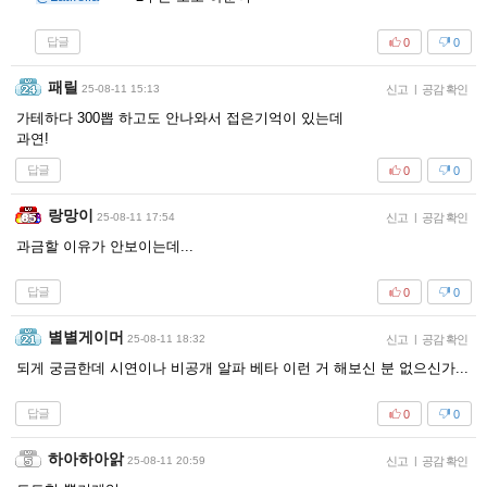
답글
0
0
패릴
25-08-11 15:13
신고
|
공감 확인
가테하다 300뽑 하고도 안나와서 접은기억이 있는데
과연!
답글
0
0
랑망이
25-08-11 17:54
신고
|
공감 확인
과금할 이유가 안보이는데...
답글
0
0
별별게이머
25-08-11 18:32
신고
|
공감 확인
되게 궁금한데 시연이나 비공개 알파 베타 이런 거 해보신 분 없으신가...
답글
0
0
하아하아앍
25-08-11 20:59
신고
|
공감 확인