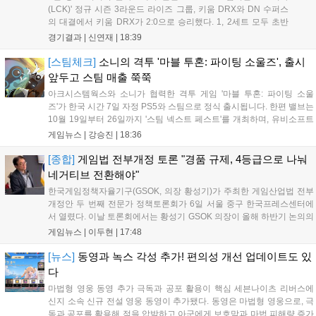
(LCK)' 정규 시즌 3라운드 라이즈 그룹, 키움 DRX와 DN 수퍼스
의 대결에서 키움 DRX가 2:0으로 승리했다. 1, 2세트 모두 초반
부터 앞서나갔고, 별다른 위기 없이 승리를 꿰찼다. DN 수퍼스는
경기결과 |
신연재
|
18:39
이번 패배로 플레이-인 진출 실패를 확정했다. 1세트, 키움 DRX
의 출발이 매우 좋...
[스팀체크]
소니의 격투 '마블 투혼: 파이팅 소울즈', 출시
앞두고 스팀 매출 쭉쭉
아크시스템웍스와 소니가 협력한 격투 게임 '마블 투혼: 파이팅 소울
즈'가 한국 시간 7일 자정 PS5와 스팀으로 정식 출시됩니다. 한편 밸브는
10월 19일부터 26일까지 '스팀 넥스트 페스트'를 개최하며, 유비소프트
의 '더 디비전 리서전스'가 스팀에 출시되었고, 농장 시뮬레이션 '돌록 타
게임뉴스 |
강승진
|
18:36
운'은 얼리액세스를 마치고 정식 서비스를 시작했습니다. 이번 신작들은
각기 다른 장르에서 이용자들의 기대를 모으고 있습니다....
[종합]
게임법 전부개정 토론 "경품 규제, 4등급으로 나눠
네거티브 전환해야"
한국게임정책자율기구(GSOK, 의장 황성기)가 주최한 게임산업법 전부
개정안 두 번째 전문가 정책토론회가 6일 서울 중구 한국프레스센터에
서 열렸다. 이날 토론회에서는 황성기 GSOK 의장이 올해 하반기 논의의
주요 쟁점과 성과를 짚은 데 이어, 박종현 한양대 법학전문대학원 교수
게임뉴스 |
이두현
|
17:48
가 게임진흥원 등 게임 관련 거버넌스를, 이병찬 법무법인 온새미로 변
호사가 게임 등...
[뉴스]
동영과 녹스 각성 추가! 편의성 개선 업데이트도 있
다
마법형 영웅 동영 추가 극독과 공포 활용이 핵심 세븐나이츠 리버스에
신지 소속 신규 전설 영웅 동영이 추가됐다. 동영은 마법형 영웅으로, 극
독과 공포를 활용해 적을 압박하고 아군에게 보호막과 마법 피해량 증가