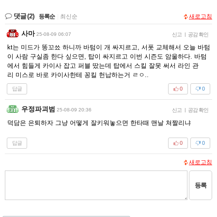
댓글
(2)
등록순
|
최신순
새로고침
사마
25-08-09 06:07
신고
|
공감 확인
kt는 미드가 똥꼬쑈 하니까 바텀이 개 싸지르고, 서폿 교체해서 오늘 바텀
이 사람 구실좀 한다 싶으면, 탑이 싸지르고 이번 시즌도 암울하다. 바텀
에서 힘들게 카이사 잡고 퍼블 땄는데 탑에서 스킬 잘못 써서 라인 관
리 미스로 바로 카이사한테 꽁킬 헌납하는거 ㄹㅇ..
답글
0
0
우정파괴범
25-08-09 20:36
신고
|
공감 확인
덕담은 은퇴하자 그냥 어떻게 잘키워놓으면 한타때 맨날 쳐짤리냐
답글
0
0
새로고침
등록