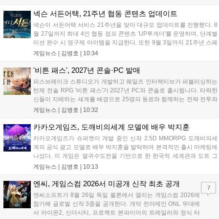
발표에서 소니 측은 이용자 반발을 인지하고 있으나 디지털 전환
은 신중히 추진하겠다고 밝혔습니다. 향후 지역별 유통 방식은 미
넥슨 서든어택, 21주년 협동 콘텐츠 업데이트
정입니다....
넥슨이 서든어택 서비스 21주년을 맞아 대규모 업데이트를 진행했다. 8
월 27일까지 최대 4인 협동 점프 콘텐츠 'UP투게더'를 운영하며, 단계별
미션 완수 시 영구제 아이템을 지급한다. 또한 9월 3일까지 21주년 스페
셜 교환소와 웹 이벤트, 출석 챌린지 등 다채로운 행사를 연다. 8월 9일까
게임뉴스 |
김병호
|
10:34
지 채팅 이벤트, 8월 20일까지 버닝 이벤트와 PC방 파티, 마이건마트를
운영하며 혜택을 제공한다. 특히 8월 6일 오후 8시에는 공식 SOOP 채널
'비튼 패스', 2027년 콘솔·PC 발매
에서 '2026 시즌3 서든라이브' 생방송을 통해 업데이트를 소개하고 시청
피스브레이크 스튜디오가 개발하고 웨일즈 인터랙티브가 퍼블리싱하는
자에게 다양한 보상을 지급할 예정이다....
턴제 전술 RPG '비튼 패스'가 2027년 PC와 콘솔로 출시됩니다. 타락한
신들이 지배하는 세계를 배경으로 25명의 동료와 함께하는 전략 전투와
듀얼 잡 시스템이 특징입니다. 킥스타터 펀딩을 성공적으로 마친 이 게
게임뉴스 |
김병호
|
10:32
임은 향후 스팀, PS5, Xbox, 스위치로 발매될 예정이나 구체적인 출시일
은 미정입니다....
카카오게임즈, 도깨비의세계 모델에 배우 박지훈
카카오게임즈가 슈퍼캣이 개발 중인 신작 2.5D MMORPG 도깨비의세
계의 공식 광고 모델로 배우 박지훈을 발탁하며 본격적인 출시 마케팅에
나섰다. 이 게임은 멸귀수도전을 기반으로 한 한국적 세계관과 도트 그
래픽이 특징이다. 오는 8월 사전등록을 시작으로 9월에는 쇼케이스를 통
게임뉴스 |
김병호
|
10:13
해 상세 콘텐츠를 공개하며, 10월 정식 출시를 앞두고 있다. 카카오게임
즈는 박지훈의 이미지를 활용해 게임의 독창적인 재미를 알릴 계획이
엔씨, 게임스컴 2026서 미공개 신작 최초 공개
7
다....
엔씨소프트가 8월 26일 독일 쾰른에서 열리는 게임스컴 2026에
참가해 글로벌 신작 3종을 공개한다. 개막 전야제인 ONL 무대에
서 아이온2, 신더시티, 프로젝트 본파이어의 트레일러와 정식 타