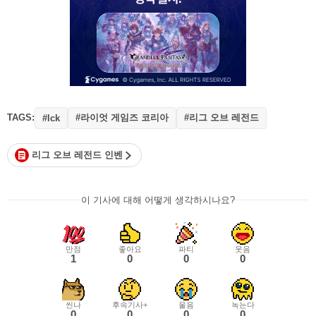
TAGS:
#라이엇 게임즈 코리아
#리그 오브 레전드
#lck
리그 오브 레전드 인벤
이 기사에 대해 어떻게 생각하시나요?
만점
좋아요
파티
웃음
1
0
0
0
씬나
후속기사+
울음
녹는다
0
0
0
0