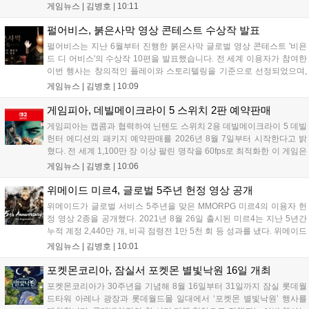
이틀이 발표될 예정이다. 특히 아이온2는 9월 30일 얼리액세스를
게임뉴스 |
김병호
|
10:11
앞두고 있으며, 프로젝트 본파이어는 이번 행사를 통해 처음으로
베일을 벗는다. 또한 북미 스튜디오가 개발 중인 길드워3는 B2B
펄어비스, 붉은사막 영상 콘테스트 수상작 발표
관에 출품되어 글로벌 시장 공략에 나선다. 엔씨는 이번 행사를
펄어비스는 지난 6월부터 진행한 붉은사막 글로벌 영상 콘테스트 '비욘
통해 전 세계 이용자와의 접점을 확대하고 신작에 대한 기대감을
드 디 어비스'의 수상작 10편을 발표했습니다. 전 세계 이용자가 참여한
극대화할 계획이다....
이번 행사는 창의적인 플레이와 스토리텔링을 기준으로 선정되었으며,
수상자들에게는 펄어비스 사옥 '홈 원' 초청 혜택과 기념 주화 및 굿즈가
게임뉴스 |
김병호
|
10:09
제공될 예정입니다. 붉은사막은 광활한 오픈월드 파이웰을 배경으로 주
인공 클리프의 여정을 담은 액션 어드벤처 게임으로 기대를 모으고 있습
게임피아, 데빌메이크라이 5 스위치 2판 예약판매
니다....
게임피아는 캡콤과 협력하여 닌텐도 스위치 2용 데빌메이크라이 5 데빌
헌터 에디션의 패키지 예약판매를 2026년 8월 7일부터 시작한다고 밝
혔다. 전 세계 1,100만 장 이상 팔린 명작을 60fps로 최적화한 이 게임은
한국어를 공식 지원하며, 본편 외 다양한 추가 콘텐츠가 포함된다. 국내
게임뉴스 |
김병호
|
10:06
정식 발매일은 2026년 8월 28일이며, 예약판매는 소프라노 등 온라인
쇼핑몰에서 진행된다. 청소년 이용 불가 등급이다....
위메이드 미르4, 글로벌 5주년 헌정 영상 공개
위메이드가 글로벌 서비스 5주년을 맞은 MMORPG 미르4의 이용자 헌
정 영상 2종을 공개했다. 2021년 8월 26일 출시된 미르4는 지난 5년간
누적 계정 2,440만 개, 비곡 점령전 1만 5천 회 등 성과를 냈다. 위메이드
는 감사의 의미를 담은 오리지널 음원 뮤직비디오와 성과 정리 영상을
게임뉴스 |
김병호
|
10:01
공식 유튜브에 공개했으며, 향후 꾸준한 업데이트로 이용자와 함께 성장
하겠다는 의지를 밝혔다....
포켓몬코리아, 잠실서 포켓몬 별빛낙원 16일 개최
포켓몬코리아가 30주년을 기념해 8월 16일부터 31일까지 잠실 롯데월
드타워 아레나 광장과 롯데월드몰 일대에서 ‘포켓몬 별빛낙원’ 행사를