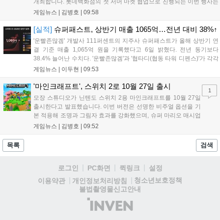
개최합니다. 롯데백화점의 첫 서머 마켓 협업으로 진행되는 이번 행사는
초대형 잉어킹 수로와 LED 폭포 등 신비로운 테마 공간과 팝업스토어,
게임뉴스 |
김병호
|
09:58
F&B 부스를 운영합니다. 사전예약은 8월 7일과 18일 롯데온 및 롯데백
화점몰에서 진행되며, 방문객에게는 프로모 카드 등 다양한 혜택이 제공
[실적]
슈퍼패스트, 상반기 매출 1065억…전년 대비 38%↑
됩니다. 포켓몬과 함께하는 이번 여름 축제는 포켓몬 공식 홈페이지를
'운빨존많겜' 개발사 111퍼센트의 지주사 슈퍼패스트가 올해 상반기 연
통해 상세 내용을 확인할 수 있습니다....
결 기준 매출 1,065억 원을 기록했다고 6일 밝혔다. 전년 동기보다
38.4% 늘어난 수치다. '운빨존많겜'과 '협타디(협동 타워 디펜스)'가 각각
629억 원과 329억 원을 올려 전체 매출의 90%를 채웠다. 특히 2024년
게임뉴스 |
이두현
|
09:53
10월 출시된 협타디는 전년 동기 대비 약 8.7배 성장...
'마인크래프트', 스위치 2로 10월 27일 출시
1
모장 스튜디오가 닌텐도 스위치 2용 마인크래프트를 10월 27일
출시한다고 발표했습니다. 이번 버전은 선명한 비주얼 옵션을 기
본 적용해 조명과 그림자 효과를 강화했으며, 슈퍼 마리오 매시업
팩도 업데이트됩니다. 기존 월드 이관이 가능하며 디지털 업그레
게임뉴스 |
김병호
|
09:52
이드 경로도 제공될 예정이나 구체적인 가격과 조건은 추후 공개
됩니다. 일부 환경에서는 해당 그래픽 옵션이 제한될 수 있습니
목록
검색
다....
로그인
PC화면
퀵링크
설정
청소년보호정책
이용약관
개인정보처리방침
불법촬영물신고안내
(주)
인