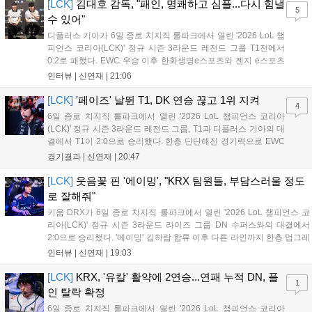
한 모습이었다. 다음은...
[LCK]
김대호 감독, "패인, 명쾌하고 심플...다시 힘낼
5
수 있어"
디플러스 기아가 6일 종로 치지직 롤파크에서 열린 '2026 LoL 챔
피언스 코리아(LCK)' 정규 시즌 3라운드 레전드 그룹 T1전에서
0:2로 패했다. EWC 우승 이후 한화생명e스포츠와 젠지 e스포츠
를 잡아내며 기세를 끌어올렸지만, 경기력이 제 궤도에 오른 T1은
인터뷰 |
신연재
|
21:06
확실히 강했다. 경기 종료 후 기자회견에 참석한 김대호 감독은
"오늘 져서 너무 아쉽다"...
[LCK]
'페이즈' 날뛴 T1, DK 연승 끊고 1위 지켜
4
6일 종로 치지직 롤파크에서 열린 '2026 LoL 챔피언스 코리아
(LCK)' 정규 시즌 3라운드 레전드 그룹, T1과 디플러스 기아의 대
결에서 T1이 2:0으로 승리했다. 한층 단단해진 경기력으로 EWC
우승을 기점으로 파죽지세의 연승을 이어가던 디플러스 기아를
경기결과 |
신연재
|
20:47
잠재웠다. 1세트, T1이 앞서갔다. 바텀 듀오 킬로 주도권을 잡은
T1은 첫 드래곤을 두드렸...
[LCK]
웃음꽃 핀 '에이밍', "KRX 팀원들, 부담스러울 정도
로 잘해줘"
키움 DRX가 6일 종로 치지직 롤파크에서 열린 '2026 LoL 챔피언스 코
리아(LCK)' 정규 시즌 3라운드 라이즈 그룹 DN 수퍼스와의 대결에서
2:0으로 승리했다. '에이밍' 김하람 합류 이후 다른 라인까지 한층 업그레
이드 된 경기력을 보여주며 기분 좋은 2연승을 달렸다. 경기 종료 후 기
인터뷰 |
신연재
|
19:03
자실을 찾은 '에이밍'은 한층 밝아진 모습이었다. "합류한 지...
[LCK]
KRX, '유칼' 활약에 2연승...연패 누적 DN, 플
1
인 탈락 확정
6일 종로 치지직 롤파크에서 열린 '2026 LoL 챔피언스 코리아