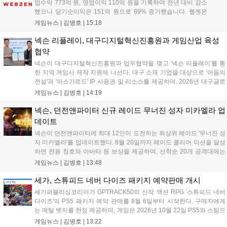
업수익 773억 원, 영업이익 110억 원을 기록하며 전년 대비 감소
했으나 당기순이익은 151억 원으로 89% 증가했습니다. 웹젠은
하반기부터 신작 공세를 예고하며 전략게임 '프로젝트 D1'의 정보
게임뉴스 |
김병호
|
15:18
공개와 '게이트 오브 게이츠'의 추가 정보를 발표할 계획입니다.
또한 '테르비스'는 일본 코미케에 출품하며 해외 시장 공략을 강화
넥슨 리플레이, 대구디지털혁신진흥원과 게임산업 육성
합니다. 김태영 대표는 내년 신작 출시를 위해 하반기 적극적인
협약
사업 일정을 추진하고 주주가치 제고에 힘쓰겠다고 밝혔습니
넥슨이 대구디지털혁신진흥원과 업무협약을 맺고 '넥슨 리플레이'를 통
다....
한 지역 게임사 제작 지원에 나선다. 대구 소재 기업을 대상으로 '어둠의
전설'과 '아스가르드' IP 사용권 및 리소스를 제공하며, 2026년 대구글로
벌게임센터 제작지원 사업으로 추진된다. 넥슨은 심사에 직접 참여해 완
게임뉴스 |
김병호
|
14:19
성도 높은 신작 발굴을 도울 예정이며, 향후 지역 게임산업과의 동반 성
장을 위한 협력을 지속 확대해 나갈 방침이다....
넥슨, 던전앤파이터 신규 레이드 무너진 성자 미카엘라 업
데이트
넥슨이 던전앤파이터에 최대 12인이 도전하는 최상위 레이드 '무너진 성
자 미카엘라'를 업데이트했다. 8월 20일까지 레이드 클리어 미션을 달성
하면 전용 칭호와 아바타 등 보상을 제공하며, 선착순 20개 공격대에는
명예 보상을 지급한다. 또한 9월 10일까지 서비스 21주년 기념 이벤트가
게임뉴스 |
김병호
|
13:48
진행되어 전직 변경의 서와 아바타 풀세트 등을 증정하며, 낚시 미니게
임인 아라드 수족관 메이커를 통해 다양한 아이템을 교환할 수 있다. 상
세가, 스튜피드 네버 다이즈 패키지 예약판매 개시
세 정보는 공식 홈페이지에서 확인 가능하다....
세가퍼블리싱코리아가 GPTRACK50의 신작 액션 RPG '스튜피드 네버
다이즈'의 PS5 패키지 예약 판매를 8월 6일부터 시작한다. 구매자에게
는 메탈 뱃지를 한정 제공하며, 게임은 2026년 10월 22일 PS5와 스팀으
로 정식 출시된다. 좀비 주인공 데이비가 보디 해킹과 스타일 이트 능력
게임뉴스 |
김병호
|
13:22