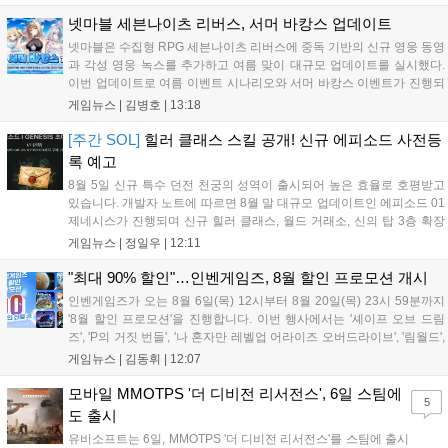
을 활용해 이세계 던전을 공략하는 하극상 액션이 특징이며, 디지털 디
럭스판 등 다양한 에디션도 함께 발매될 예정이다....
넷마블 세븐나이츠 리버스, 서머 바캉스 업데이트
넷마블은 수집형 RPG 세븐나이츠 리버스에 중독 기반의 신규 영웅 동영
과 각성 영웅 녹스를 추가하고 여름 맞이 대규모 업데이트를 실시했다.
이번 업데이트로 여름 이벤트 시나리오와 서머 바캉스 이벤트가 진행되
며, 7일간 출석 시 수영복 세인 코스튬과 전설 장신구 상자 등 풍성한 보
게임뉴스 |
김병호
|
13:18
상을 제공한다. 또한 미션 수행을 통해 장비를 강화하는 비스킷의 모루
이벤트도 열리며, 강화 횟수에 따른 보상과 상위 100명에게는 특별 랭킹
[주간 SOL]
힐러 클래스 스킬 공개! 신규 에피소드 사전등
보상이 주어진다. 넷마블은 이번 이벤트를 통해 이용자들에게 다채로운
록 예고
즐길 거리를 제공할 예정이다....
8월 5일 신규 특수 던전 천궁의 성역이 출시되어 높은 효율로 호평받고
있습니다. 개발자 노트에 따르면 8월 말 대규모 업데이트인 에피소드 01
제네시스가 진행되며 신규 힐러 클래스, 월드 거래소, 신의 탑 3층 확장
등이 예고되었습니다. 또한 8일에는 신권 선출이 예정되어 있어 게임 내
게임뉴스 |
정일우
|
12:11
판도 변화가 예상되며, 사전 등록과 다양한 이벤트가 함께 진행 중입니
다....
"최대 90% 할인"…인벤게임즈, 8월 할인 프로모션 개시
인벤게임즈가 오는 8월 6일(목) 12시부터 8월 20일(목) 23시 59분까지
'8월 할인 프로모션'을 진행합니다. 이번 행사에서는 '셰이프 오브 드림
즈', 'P의 거짓 번들', '나 혼자만 레벨업 어라이즈 오버드라이브', '림월드',
'아랑전설 시티 오브 더 울브스', '팰월드' 등 인기 타이틀을 최대 90% 할
게임뉴스 |
김동휘
|
12:07
인된 가격에 제공합니다. 인벤게임즈를 통해 구매 시 할인가 적용은 물
론 네이버페이 포인트 추가 적립 혜택도 받을 수 있으며, 자세한 내용은
모바일 MMOTPS '더 디비전 리서전스', 6일 스팀에
5
공식 네이버 스마트 스토어에서 확인 가능합니다....
도 출시
유비소프트는 6일, MMOTPS '더 디비전 리서전스'를 스팀에 출시