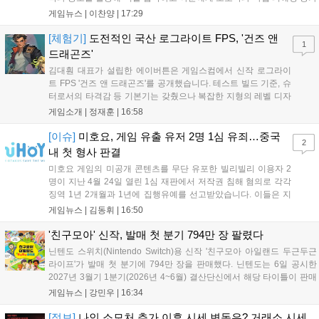
를 제공하는 것이 특징이다. 패시브 황천의 동행자는 동영의 핵심이다.
게임뉴스 |
이찬양
|
17:29
자신은 공격력에 비례해 효과 적중이 증가하고, 사망 시 불굴 상태로 부
활한다. 모...
[체험기]
도전적인 국산 로그라이트 FPS, '건즈 앤
1
드래곤즈'
김대훤 대표가 설립한 에이버튼은 게임스컴에서 신작 로그라이
트 FPS '건즈 앤 드래곤즈'를 공개했습니다. 테스트 빌드 기준, 슈
터로서의 타격감 등 기본기는 갖췄으나 복잡한 지형의 레벨 디자
인은 개선이 필요해 보입니다. 또한, 성장 트랙의 과도한 분절과
게임소개 |
정재훈
|
16:58
무기 다양성 부족 등 로그라이트 장르적 재미 측면에서도 보완이
요구됩니다. 개발사는 향후 캐릭터 추가 등을 통해 게임성을 다듬
[이슈]
미호요, 게임 유출 유저 2명 1심 유죄…중국
2
어 경쟁력을 확보할 계획입니다....
내 첫 형사 판결
미호요 게임의 미공개 콘텐츠를 무단 유포한 빌리빌리 이용자 2
명이 지난 4월 24일 열린 1심 재판에서 저작권 침해 혐의로 각각
징역 1년 2개월과 1년에 집행유예를 선고받았습니다. 이들은 지
난해 7월부터 원신 등 주요 게임의 영상을 유포해 60만 회 이상의
게임뉴스 |
김동휘
|
16:50
조회수를 기록했습니다. 미호요는 이번 판결이 새 사법해석 시행
이후 중국 내 첫 형사사건임을 강조하며 향후 무단 유출에 강경
'친구모아' 신작, 발매 첫 분기 794만 장 팔렸다
대응할 방침입니다....
닌텐도 스위치(Nintendo Switch)용 신작 '친구모아 아일랜드 두근두근
라이프'가 발매 첫 분기에 794만 장을 판매했다. 닌텐도는 6일 공시한
2027년 3월기 1분기(2026년 4~6월) 결산단신에서 해당 타이틀이 판매
를 크게 늘렸다고 밝혔다. 4월 16일 발매된 이 작품은 약 2개월 반 만에
게임뉴스 |
강민우
|
16:34
794만 장을 기록하며, 같은 기간 닌텐도 스위치...
[정보]
나인 소모처 추가 이후 시세 변동은? 거래소 시세