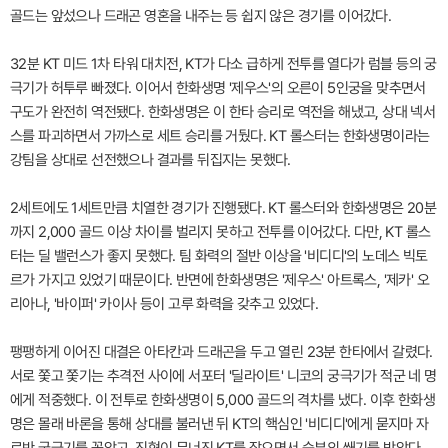
골드는 앞섰으나 드래곤 영혼을 내주는 등 쉽지 않은 경기를 이어갔다.
32분 KT 미드 1차 타워 대치전, KT가 다소 급하게 전투를 열다가 럼블 등의 궁
극기가 허투루 빠졌다. 이어서 한화생명 '제우스'의 오른이 5인궁을 맞추면서
구도가 완전히 역전됐다. 한화생명은 이 한타 승리로 역전을 해냈고, 상대 넥서
스를 파괴하면서 가까스로 세트 승리를 거뒀다. KT 롤스터는 한화생명이라는
강팀을 상대로 선전했으나 결과를 뒤집지는 못했다.
2세트에도 1세트만큼 치열한 경기가 진행됐다. KT 롤스터와 한화생명은 20분
까지 2,000 골드 이상 차이를 벌리지 못하고 전투를 이어갔다. 다만, KT 롤스
터는 딜 밸런스가 좋지 못했다. 팀 화력의 절반 이상을 '비디디'의 노데스 빅토
르가 가지고 있었기 때문이다. 반면에 한화생명은 '제우스' 아트록스, '제카' 오
리아나, '바이퍼' 카이사 등이 고루 화력을 갖추고 있었다.
팽팽하게 이어진 대결은 아타칸과 드래곤을 두고 열린 23분 한타에서 갈렸다.
서로 쫓고 쫓기는 추격전 사이에 서포터 '딜라이트' 니코의 궁극기가 적군 네 명
에게 적중했다. 이 전투로 한화생명이 5,000 골드의 격차를 냈다. 이후 한화생
명은 몰래 바론을 통해 상대를 불러낸 뒤 KT의 핵심인 '비디디'에게 묻지마 자