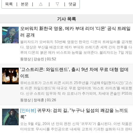
목록
|
본문
|
△
|
▽
|
댓글
기사 목록
오버워치 新한국 영웅, 메카 부대 리더 '디몬' 공식 트레일
러 공개
블리자드가 오버워치 53번째 영웅인 한국인 디몬의 트레일러를 공개했
다. 영상은 부산을 배경으로 메카 부대와 쓰레기촌 세력 간의 전투를 다
루며 디몬의 붉은 메카 비스트와 능력을 보여준다. 블리자드는 7일 게임
플레이 영상 공개를 시작으로 10일 시즌4 트레일러를 선보이며, 11일 시
동영상 |
강승진
|
01:52
작되는 시즌4를 통해 디몬을 정식 출시할 예정이다. 향후 메카 부대와 탈
론의 대립이 본격화될 전망이다....
'고스트리콘: 와일드랜드', 출시 9년 차에 무료 대형 업데
이트
유비소프트가 고스트 리콘 시리즈 25주년을 기념해 6일(현지시간) '고스
트 리콘 와일드랜드'의 대규모 무료 업데이트 '라스트 라이츠'를 배포했
다. 신규 스토리 임무와 적 라 요로나가 추가되며, 차세대 콘솔인 PS5와
Xbox Series X|S에서 4K 60FPS를 지원한다. 또한 편의성 개선과 함께
동영상 |
정재훈
|
01:26
과거 콘텐츠가 복원되어 기존 및 신규 이용자 모두에게 새로운 즐길 거
리를 제공한다....
[인터뷰]
귀무자: 검의 길, "누구나 일섬의 쾌감을 느끼도
록"
오는 9월 4일, 20여 년 만의 완전 신작 ‘귀무자’가 출시된다. 이번 작품은
미야모토 무사시를 주인공으로 내세워 교토의 기괴한 설화와 다크 판타