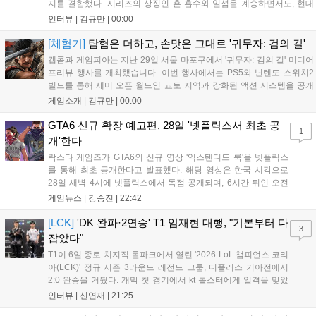
지를 결합했다. 시리즈의 상징인 혼 흡수와 일섬을 계승하면서도, 현대
적인 검극 액션과 '무너뜨리기 일섬'을 더해 전투의 깊이를 더했다. 개발
인터뷰 |
김규만
|
00:00
진은 정해진 공략법 대신 플레이어의 선택에 따른 사무라이 액션을 구현
하고자 했으며, 실제 검술 전문가의 모션 캡처를 통해 리얼리티를 극대
[체험기]
탐험은 더하고, 손맛은 그대로 '귀무자: 검의 길'
화했다. 세계관을 새롭게 재구성한 이번 신작은 기존 시리즈와 설정은
캡콤과 게임피아는 지난 29일 서울 마포구에서 '귀무자: 검의 길' 미디어
다르지만, 특유의 통쾌한 손맛과 다크 판타지 분위기를 충실히 담아내어
프리뷰 행사를 개최했습니다. 이번 행사에서는 PS5와 닌텐도 스위치2
시리즈 팬과 신규 이용자 모두에게 새로운 재미를 선사할 예정이다....
빌드를 통해 세미 오픈 월드인 교토 지역과 강화된 액션 시스템을 공개
했습니다. 주인공 미야모토 무사시가 오니를 정화하는 과정을 담았으며,
게임소개 |
김규만
|
00:00
패링과 혼 흡수 등 전략적 전투 요소가 특징입니다. 정식 출시를 앞두고
탄탄한 게임성을 선보여 기대감을 높였습니다....
GTA6 신규 확장 예고편, 28일 '넷플릭스서 최초 공
1
개'한다
락스타 게임즈가 GTA6의 신규 영상 '익스텐디드 룩'을 넷플릭스
를 통해 최초 공개한다고 발표했다. 해당 영상은 한국 시각으로
28일 새벽 4시에 넷플릭스에서 독점 공개되며, 6시간 뒤인 오전
10시부터 공식 유튜브와 홈페이지에서도 확인할 수 있다. 기존보
게임뉴스 |
강승진
|
22:42
다 게임플레이 비중이 클 것으로 기대되는 가운데, 넷플릭스와의
이례적인 협업이 향후 게임 마케팅 방식에 어떤 변화를 가져올지
[LCK]
'DK 완파·2연승' T1 임재현 대행, "기본부터 다
3
전 세계 팬들의 이목이 쏠리고 있다....
잡았다"
T1이 6일 종로 치지직 롤파크에서 열린 '2026 LoL 챔피언스 코리
아(LCK)' 정규 시즌 3라운드 레전드 그룹, 디플러스 기아전에서
2:0 완승을 거뒀다. 개막 첫 경기에서 kt 롤스터에게 일격을 맞았
지만, 젠지 e스포츠의 홈 경기에서 원정 승리를 챙기며 분위기를
인터뷰 |
신연재
|
21:25
다잡은 T1은 이날 게임에서는 경기력이 완전히 제 궤도에 오른 듯