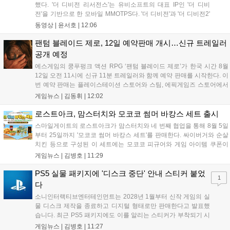
했다. '더 디비전 리서전스'는 유비소프트의 대표 IP인 '더 디비
전'을 기반으로 한 모바일 MMOTPS다. '더 디비전'과 '더 디비전2'
사이의 시기를 배경으로 하고 있으며, 완전히 새로운 독립형 스토
동영상 |
윤서호
|
12:06
리와 캠페인을 선보인다. 뉴욕에서 발생한 ‘그린 포이즌’ 사태 속
의 디비전 요원이 되어...
팬텀 블레이드 제로, 12일 예약판매 개시…신규 트레일러
공개 예정
에스게임의 쿵푸펑크 액션 RPG ‘팬텀 블레이드 제로’가 한국 시간 8월
12일 오전 11시에 신규 11분 트레일러와 함께 예약 판매를 시작한다. 이
번 예약 판매는 플레이스테이션 스토어와 스팀, 에픽게임즈 스토어에서
진행되며, 개발이 완료된 게임은 10월 29일 정식 출시될 예정이다. 언리
게임뉴스 |
김동휘
|
12:02
얼 엔진 5로 제작된 이 게임은 홍콩 무협 영화에서 영감을 받은 화려한
콤보 액션과 세미 오픈월드 환경을 특징으로 한다....
로스트아크, 맘스터치와 모코코 썸머 바캉스 세트 출시
스마일게이트의 로스트아크가 맘스터치와 네 번째 협업을 통해 8월 5일
부터 25일까지 '모코코 썸머 바캉스 세트'를 판매한다. 싸이버거와 순살
치킨 등으로 구성된 이 세트에는 모코코 피규어와 게임 아이템 쿠폰이
포함된다. 전국 매장 및 배달 앱으로 구매 가능하며, 수익금은 사회 공헌
게임뉴스 |
김병호
|
11:29
캠페인에 쓰일 예정이다. 팬들의 큰 호응 속에 진행되는 이번 행사의 자
세한 정보는 공식 홈페이지에서 확인 가능하다....
PS5 실물 패키지에 '디스크 중단' 안내 스티커 붙었
1
다
소니인터랙티브엔터테인먼트는 2028년 1월부터 신작 게임의 실
물 디스크 제작을 종료하고 디지털 형태로만 판매한다고 발표했
습니다. 최근 PS5 패키지에도 이를 알리는 스티커가 부착되기 시
작했으며, 기존 디스크는 계속 이용 가능합니다. 7월 31일 실적
게임뉴스 |
김병호
|
11:27