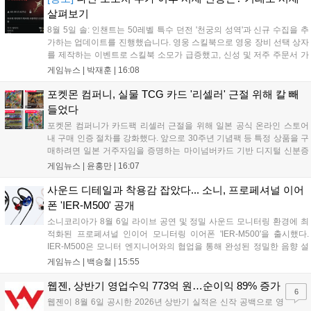
살펴보기
8월 5일 솔: 인챈트는 50레벨 특수 던전 '천궁의 성역'과 신규 수집을 추
가하는 업데이트를 진행했습니다. 영웅 스킬북으로 영웅 장비 선택 상자
를 제작하는 이벤트로 스킬북 소모가 급증했고, 신성 및 저주 주문서 가
격은 소폭 상승했습니다. 나인 코어 시세는 보합세를 유지 중이며, 신의
게임뉴스 |
박재훈
|
16:08
탑 관련 아이템은 사냥터 발견으로 가격이 안정화되었습니다. 상급 재료
수요는 늘었으나 일반 재료는 현상을 유지하고 있으며, 영웅 등급 장비
포켓몬 컴퍼니, 실물 TCG 카드 '리셀러' 근절 위해 칼 빼
와 무기는 서버별로 등락을 보이고 있습니다....
들었다
포켓몬 컴퍼니가 카드팩 리셀러 근절을 위해 일본 공식 온라인 스토어
내 구매 인증 절차를 강화했다. 앞으로 30주년 기념팩 등 특정 상품을 구
매하려면 일본 거주자임을 증명하는 마이넘버카드 기반 디지털 신분증
이 필수다. 해당 상품들은 온라인 추첨제로만 판매되며, 이번 조치는 과
게임뉴스 |
윤홍만
|
16:07
도한 가격 급등을 막기 위한 특단의 대책이다. 향후 포켓몬 컴퍼니의 이
러한 정책이 시장 물량 안정화에 어떤 영향을 미칠지 업계의 이목이 쏠
사운드 디테일과 착용감 잡았다... 소니, 프로페셔널 이어
리고 있다....
폰 'IER-M500' 공개
소니코리아가 8월 6일 라이브 공연 및 정밀 사운드 모니터링 환경에 최
적화된 프로페셔널 인이어 모니터링 이어폰 'IER-M500'을 출시했다.
IER-M500은 모니터 엔지니어와의 협업을 통해 완성된 정밀한 음향 설
계와 뛰어난 수동 차음 성능을 갖춰, 외부 소음이 많은 환경에서도 디테
게임뉴스 |
백승철
|
15:55
일한 사운드를 전달하는 것이 특징이다. 인체공학적 디자인과 독자적인
피팅 서포터를 적용해 장시간 착용 시에도 안정적이고 편안한 환경을 제
웹젠, 상반기 영업수익 773억 원…순이익 89% 증가
6
공한다....
웹젠이 8월 6일 공시한 2026년 상반기 실적은 신작 공백으로 영