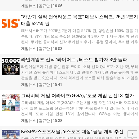
무기 스킬을 활용한 전략적 전투와 길드전 등 다양한 콘텐츠를 제공한
게임뉴스 |
김규만
|
16:06
다. 정식 출시를 기념해 사전예약자 50만 명 달성 보상을 포함한 다양한
혜택을 지급하며, 상세 내용은 공식 라운지에서 확인할 수 있다. 이용자
"하반기 실적 턴어라운드 목표" 데브시스터즈, 26년 2분기
는 게임 접속 및 주요 콘텐츠 플레이를 통해 성장을 지원받을 수 있다....
매출 527억 원
데브시스터즈가 2026년 2분기 매출 527억 원, 영업손실 160억 원을 기
록했다. 경영 쇄신으로 손실은 완화됐으며 3분기부터 재무 개선이 전망
된다. 쿠키런 클래식과 신작 쿠키런 키우기가 흥행 중이며, 쿠키런 키우
기는 13일 첫 업데이트를 시작으로 2주 간격의 콘텐츠를 제공한다. 또한
게임뉴스 |
김규만
|
16:03
9월 미국 로블록스 개발자 컨퍼런스에 참여해 IP 생태계를 확장할 계획
이다. 회사는 비용 효율화와 신작 흥행을 통해 하반기 실적 턴어라운드
라인게임즈 신작 '콰이어트', 테스트 참가자 3만 돌파
를 이끌 방침이다....
라인게임즈가 개발 중인 협동 코미디 호러 신작 QUIET가 지난 3일부터
시작된 스팀 플레이 테스트에서 3일 만에 참가자 3만 명을 돌파하며 큰
관심을 받고 있습니다. 오리 외계인이 보스를 피해 탈출하는 이 게임은
최대 4인 협동을 지원하며, 소음 관리와 물리 법칙을 활용한 전략적 플레
게임뉴스 |
김규만
|
15:41
이가 핵심입니다. 라인게임즈는 수집된 이용자 피드백을 반영해 게임성
을 개선 중이며, 상세 정보는 스팀 페이지에서 확인 가능합니다....
그라비티 게임 어라이즈(GGA), '도쿄 게임 던전13' 참가
그라비티 게임 어라이즈(GGA)가 오는 8월 8일 오전 11시부터 오후 5시
까지 일본 도쿄도립 산업무역센터 하마마쓰초관에서 열리는 인디 게임
전시회 ‘도쿄 게임 던전 13’에 참가합니다. GGA는 이번 행사에서
‘JALECO ARCADE COLLECTION’ 시리즈의 미공개 작품 12종을 최초
게임뉴스 |
김규만
|
15:38
공개하며, ‘다함께 쿠키요미. 월드 한국 Ver.’ 등 다양한 인디 게임을 선보
입니다. 시연 참여 관람객에게는 선착순으로 특별 굿즈를 증정하며, 인
KeSPA-스포츠서울, 'e스포츠 대상' 공동 개최 추진
1
디 게임 생태계 활성화와 신규 타이틀 반응 확인을 목표로 합니다....
한국e스포츠협회와 스포츠서울은 지난 6일 업무협약을 맺고 올