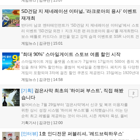
게임뉴스 |
김규만
|
15:07
진행 중이며 참여자에게는 초월 소환권 등 다양한 보상을 제공합
니다. 또한 카카오톡 채널 추가 시 주차별 스페셜 쿠폰과 한정 스
SD건담 지 제네레이션 이터널, '라크로아의 용사' 이벤트
킨, 경품 이벤트 등 풍성한 혜택을 마련해 이용자들의 기대를 모
재개최
으고 있습니다....
반다이 남코 엔터테인먼트가 ‘SD건담 지 제네레이션 이터널’에서 스토
리 이벤트 ‘SD건담 외전Ⅰ 지크 지온 편 라크로아의 용사’를 재개최한다.
보스 배틀로 카드다스 코인을 얻고 강적 습격 이벤트로 SSR 나이트 건
담을 획득할 수 있다. 로그인 보너스로 최대 다이아 3,000개를 지급하며,
게임뉴스 |
김규만
|
15:01
8월 31일까지 실물대 유니콘 건담 입상 피날레를 기념해 SSR 유닛을 전
원 증정한다. 또한 9월 30일까지 공식 유튜브에서 특별 프로그램을 시청
"최대 90%" 스마일게이트 스토브 여름 할인 시작
할 수 있다....
스마일게이트 게임 플랫폼 스토브가 7일부터 17일까지 500여 종의 게
임을 최대 90% 할인하는 쿨썸머 빅세일을 진행한다. 페치카 등 다양한
게임이 포함되며 3차에 걸친 할인 쿠폰도 제공된다. 15일에는 1920년대
경성 배경의 신작 그날의 신문이 출시되며, 15일부터 17일까지는 국내
게임뉴스 |
김규만
|
14:58
개발사 게임을 위한 시크릿 쿠폰도 추가 발행될 예정이다. 자세한 내용
은 공식 페이지에서 확인 가능하다....
[기획]
검은사막 최초의 '하이퍼 부스트', 직접 해봤
2
습니다
펄어비스는 7월 29일부터 '검은사막'에서 신규 및 복귀 이용자를
위한 상시 성장 시스템 '하이퍼 부스트'를 시작했습니다. 이는 단
순히 최고 레벨을 제공하는 것이 아니라, 시즌 캐릭터 육성, 올비
아 아카데미 수료, 아침의 나라 설화 진행 등 4단계 과정을 통해
기획기사 |
김규만
|
12:00
게임에 적응하며 공방합 750을 목표로 성장하는 구조입니다. 이
용자는 과제를 완수하며 동(V) 투발라 장비와 검은별 무기, 카라
[인터뷰]
1호 인디전문 퍼블리셔, '레드브릭하우스'
자드 장신구 등을 획득해 주요 콘텐츠에 진입할 수 있습니다....