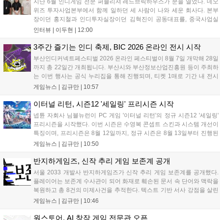
지난 6월 인디게임 전문 퍼블리셔 레드브릭하우스가 문을 열었다. 네오
위즈 투자사업본부에서 함께 일하던 세 사람이 나와 세운 회사다. 본부
장이던 홍지철과 인디투자실장이던 김혁진이 공동대표를, 중국사업실
장이던 이민정이 이사를 맡았다. 출범 한 달여 만에 위메이드맥스의 전
인터뷰 |
이두현
|
12:00
략적 투자와 카카오벤처스 등 5개 벤처캐피털의 재무적 투자가 연달아
들어왔다. 서비스 중인...
3주간 즐기는 인디 축제, BIC 2026 온라인 전시 시작
부산인디커넥트페스티벌 2026 온라인 페스티벌이 8월 7일 개막해 28일
까지 총 22일간 개최됩니다. 부산시와 부산정보산업진흥원 등이 주최하
는 이번 행사는 공식 누리집을 통해 진행되며, 티켓 1매로 기간 내 전시
작을 제한 없이 체험할 수 있습니다. 일반 및 루키 부문 등 다양한 인디게
게임뉴스 |
김규만
|
10:57
임을 선보이며 개발자와의 소통 기능도 제공합니다. 장소 제약 없이 전
세계 누구나 참여 가능한 이번 행사는 역대 최대 규모로 열려 인디게임
이터널 리턴, 시즌12 '세일링' 프리시즌 시작
생태계 확장에 기여할 전망입니다....
넵튠 자회사 님블뉴런이 PC 게임 '이터널 리턴'의 정규 시즌12 '세일링'
프리시즌을 시작했다. 이번 시즌은 수영복 콘셉트 스킨과 시스템 개선이
특징이며, 프리시즌은 8월 12일까지, 정규 시즌은 8월 13일부터 진행된
다. 실험체 관찰일지 추가와 후반부 전략 강화를 위한 다중 크로노 스피
게임뉴스 |
김규만
|
10:50
어 도입 등 다양한 업데이트와 풍성한 이벤트가 마련되어 이용자들의 기
대를 모으고 있다....
반지하게임즈, 신작 추리 게임 보존계 공개
서울 2033 개발사 반지하게임즈가 신작 추리 게임 보존계를 공개했다.
플레이어는 보존계 수사관이 되어 화재로 훼손된 문서 속 단어와 맥락을
복원하고 총 8건의 미제사건을 추적한다. 텍스트 기반 서사 강점을 살린
이번 게임은 정보 조합과 사건 재구성이 핵심이며, 현재 스팀 상점 페이
게임뉴스 |
김규만
|
10:46
지가 공개되었다. 반지하게임즈는 2027년 상반기 정식 출시를 목표로
개발에 박차를 가하고 있다....
원스토어, AI 창작 게임 전문관 오픈