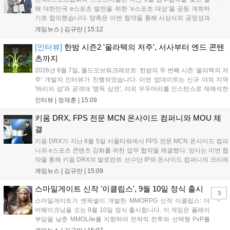
해 대한민국 e스포츠 발전을 위한 ‘e스포츠 대상’을 공동 개최하
기로 합의했습니다. 양측은 이번 협약을 통해 시상식의 공정성과
전문성을 강화하고 MZ세대를 겨냥한 미디어 영향력을 확대해 e
게임뉴스 |
김규만
|
15:12
스포츠 전 종목을 아우르는 대표 연례 행사로 육성할 계획입니다.
김영만 회장은 10년 만에 재추진되는 이번 시상식이 e스포츠의
[인터뷰]
한밤 시즌2 '울라텍의 저주', 서사부터 엔드 콘텐
성과와 가치를 널리 알리는 권위 있는 행사가 되도록 노력하겠다
츠까지
고 밝혔습니다....
2026년 8월 7일, 월드오브워크래프트: 한밤의 두 번째 시즌 '울라텍의 저
주' 개발자 인터뷰가 진행되었습니다. 이번 업데이트는 신규 야외 지역
'똬리의 섬'과 공격대 '맹독 심연', 야외 우두머리를 인스턴스로 재해석한
'소굴'을 포함합니다. 개발진은 하우징 시스템 개선 및 신화+ 던전 로테이
인터뷰 |
정재훈
|
15:09
션, 공격대 보상 강화 등을 예고하며, 한국 팬들의 열정적인 성원에 감사
를 표했습니다....
키움 DRX, FPS 전문 MCN 온사이드 컴퍼니와 MOU 체
결
키움 DRX가 지난 8월 5일 서울타워에서 FPS 전문 MCN 온사이드 컴퍼
니와 e스포츠 콘텐츠 강화를 위한 업무 협약을 체결했다. 양사는 이번 협
약을 통해 키움 DRX의 발로란트 선수단 IP와 온사이드 컴퍼니의 크리에
이터 네트워크를 결합하여 정규 및 특별 콘텐츠를 공동 기획한다. 또한
게임뉴스 |
김규만
|
15:09
디지털 콘텐츠 제작을 넘어 팬들이 직접 참여하는 오프라인 행사 등 온·
오프라인 연계 프로그램을 순차적으로 선보이며 e스포츠 생태계 확장에
스마일게이트 신작 '이클립스', 9월 10일 정식 출시
3
나설 계획이다....
스마일게이트가 엔픽셀이 개발한 MMORPG 신작 이클립스: 더
어웨이크닝을 오는 9월 10일 정식 출시합니다. 이 게임은 플레이
부담을 낮춘 MMOLite를 지향하며 전략적 전투와 선택형 PvP를
특징으로 합니다. 현재 공식 홈페이지와 앱 마켓에서 사전등록을