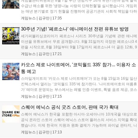
게임물관리위원회는 8월 7일 부산 센텀지구 16개 유관기관과 함께 혈액
수급난 해소를 위한 '생명나눔 사랑의 단체헌혈'을 실시했습니다. 게임위
는 매년 분기별로 정기 헌혈을 진행하며 공공기관의 사회적 책임을 다하
고 있으며, 이번 행사에는 영화진흥위원회 등 14개 기관 임직원이 동참
게임뉴스 |
김규만
|
17:35
해 생명 나눔을 실천했습니다. 서태건 위원장은 이웃의 생명을 지키는
따뜻한 실천에 참여한 모든 임직원에게 감사의 뜻을 전하며 헌혈 문화
30주년 기념! '페르소나' 애니메이션 전편 유튜브 방영
확산에 앞장섰습니다....
세가퍼블리싱코리아가 페르소나 시리즈 30주년을 기념해 관련 애니메
이션을 유튜브에서 무료 공개합니다. 8월 31일까지 극장판 페르소나3 4
편을 시작으로, 8월 18일부터 9월 17일까지 페르소나4 더 골든 12화, 9
월 15일부터 10월 14일까지 페르소나5 시리즈가 순차 공개됩니다. 또한
게임뉴스 |
김규만
|
17:21
8월 16일까지 SNS를 통해 축하 메시지를 모집하며, 선정된 내용은 기념
영상 및 대형 전광판에 소개될 예정입니다....
카오스 제로 나이트메어, '코믹월드 335' 참가... 이용자 소
통 예고
스마일게이트의 ‘카오스 제로 나이트메어’가 오는 8월 15일과 16일 일산
킨텍스에서 열리는 ‘코믹월드 335’에 참가한다. ‘나이트메어호의 여름휴
가’ 테마로 운영되는 부스에서는 레벨 인증 이벤트, 특별 음료 제공, 코스
프레 모델 포토존 등 다채로운 행사가 진행된다. 유명 코스어 7인이 캐릭
게임뉴스 |
김규만
|
17:15
터로 변신해 이용자를 맞이하며, SNS 인증 시 추가 굿즈도 증정한다. 자
세한 정보는 공식 커뮤니티에서 확인 가능하다....
스퀘어 에닉스 공식 굿즈 스토어, 판매 국가 확대
스퀘어 에닉스가 한국을 포함한 아시아·오세아니아 10개국을 대상으로
공식 온라인 스토어 스퀘어 에닉스 스토어 플러스의 서비스 지역을 확대
했습니다. 이제 한국어 지원과 원화 결제가 가능하며 파이널 판타지, 니
어 등 주요 게임의 피규어, 굿즈를 구매할 수 있습니다. 신상품이 순차적
게임뉴스 |
김규만
|
17:13
으로 추가될 예정이며 이용자는 사이트에서 국가를 한국으로 설정해 이