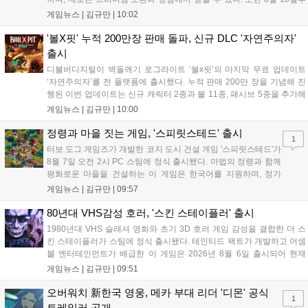
터 14일까지 럭키 엘피 이벤트로 론을, 13일부터 26일까지 트로피칼 아
게임뉴스 |
김규만
|
10:02
일랜드 이벤트로 펫 블레이즈와 팝시를 선보일 예정이다. 이번 업데이트
로 전략적 전투의 재미가 더욱 강화될 것으로 기대된다....
'볼X핏' 누적 200만장 판매 돌파, 신규 DLC '자연주의자'
출시
디볼버디지털이 벽돌깨기 로그라이트 ‘볼x핏’의 마지막 무료 업데이트
‘자연주의자’를 전 플랫폼에 출시했다. 누적 판매 200만 장을 기념해 진
행된 이번 업데이트는 신규 캐릭터 2종과 볼 11종, 패시브 5종을 추가해
전략적 재미를 높였다. 게임은 PC와 콘솔, 모바일에서 한글판으로 즐길
게임뉴스 |
김규만
|
10:00
수 있으며, 개발사는 조만간 게임과 관련한 새로운 소식을 전할 예정이
라고 밝혀 향후 행보에 기대감을 모으고 있다. 상세 정보는 공식 홈페이
정령과 마을 짓는 게임, '스피릿스테드' 출시
1
지에서 확인 가능하다....
터보 도그 게임즈가 개발한 코지 도시 건설 게임 '스피릿스테드'가
8월 7일 오전 2시 PC 스팀에 정식 출시됐다. 마법의 정령과 함께
평화로운 마을을 건설하는 이 게임은 한국어를 지원하며, 정가
10,700원에서 10% 할인된 9,630원에 판매된다. 플레이어는 어
게임뉴스 |
김규만
|
09:57
드벤처 모드와 크리에이티브 모드를 통해 자유롭게 마을을 꾸미
고 정령을 활용해 공동체를 성장시킬 수 있다. 따뜻한 손그림 그
80년대 VHS감성 호러, '스킨 스테이플러' 출시
래픽이 특징이며, 부담 없이 즐길 수 있는 힐링 게임으로 기대를
1980년대 VHS 슬래셔 영화와 초기 3D 호러 게임 감성을 결합한 더 스
모으고 있다....
킨 스테이플러가 스팀에 정식 출시됐다. 테인티드 팩트가 개발하고 어셈
블 엔터테인먼트가 배급한 이 게임은 2026년 8월 6일 출시되어 현재
15,000원에 판매 중이다. 캐리언 시티를 배경으로 연쇄살인 사건을 추적
게임뉴스 |
김규만
|
09:51
하는 두 형사의 이야기를 다루며, 거친 복고풍 그래픽과 블랙 코미디를
통해 밀도 높은 공포를 선사한다....
오버워치 新한국 영웅, 메카 부대 리더 '디몬' 공식
1
트레일러 공개