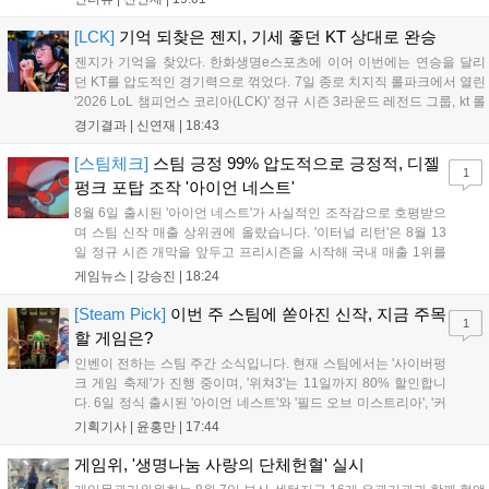
보였다. '룰러' 박재혁은 1세트 코그모, 2세트 이즈리얼로 맹활약
하며 POM에 선정됐...
[LCK]
기억 되찾은 젠지, 기세 좋던 KT 상대로 완승
젠지가 기억을 찾았다. 한화생명e스포츠에 이어 이번에는 연승을 달리
던 KT를 압도적인 경기력으로 꺾었다. 7일 종로 치지직 롤파크에서 열린
'2026 LoL 챔피언스 코리아(LCK)' 정규 시즌 3라운드 레전드 그룹, kt 롤
스터와 젠지 e스포츠의 대결에서 젠지가 압승을 거뒀다. 개막주까지만
경기결과 |
신연재
|
18:43
해도 급격하게 흔들리던 젠지였지만, 기억을 되찾기라도 한 듯 1,...
[스팀체크]
스팀 긍정 99% 압도적으로 긍정적, 디젤
1
펑크 포탑 조작 '아이언 네스트'
8월 6일 출시된 '아이언 네스트'가 사실적인 조작감으로 호평받으
며 스팀 신작 매출 상위권에 올랐습니다. '이터널 리턴'은 8월 13
일 정규 시즌 개막을 앞두고 프리시즌을 시작해 국내 매출 1위를
기록했습니다. 25주년을 맞은 '고스트 리콘' 시리즈는 8월 6일 쇼
게임뉴스 |
강승진
|
18:24
케이스와 함께 대규모 할인을 진행하며 순위가 급상승했고, 신작
'마블 투혼: 파이팅 소울즈'와 레트로 수리 시뮬레이션 '리스토
[Steam Pick]
이번 주 스팀에 쏟아진 신작, 지금 주목
1
리'도 스팀에 정식 출시되었습니다....
할 게임은?
인벤이 전하는 스팀 주간 소식입니다. 현재 스팀에서는 '사이버펑
크 게임 축제'가 진행 중이며, '위쳐3'는 11일까지 80% 할인합니
다. 6일 정식 출시된 '아이언 네스트'와 '필드 오브 미스트리아', '커
세어 코브'가 호평받고 있습니다. 한편, 7일 출시된 '마블 투혼'은
기획기사 |
윤홍만
|
17:44
태그 시스템에 대한 호불호가 갈리며 복합적 평가를 기록 중입니
다. 유비소프트의 '고스트리콘: 와일드랜드'는 7년 만의 대규모 업
게임위, '생명나눔 사랑의 단체헌혈' 실시
데이트 '라스트 라이츠'와 함께 95% 할인 중입니다....