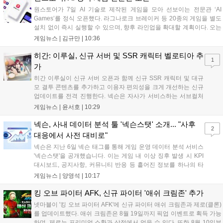
원스토어가 7일 AI 기술로 제작된 게임을 모아 선보이는 전문관 ‘AI
Games’를 정식 오픈했다. 라그나로크 브레이커 등 20종의 게임을 별도
설치 없이 즉시 실행할 수 있으며, 향후 라인업을 확대할 계획이다. 오는
11일부터는 게임 실행 시 할인 쿠폰을 지급하는 오픈 기념 이벤트도 진
게임뉴스 |
김규만
|
10:36
행된다. 이번 서비스는 누구나 AI를 활용해 게임을 제작하고 유통할 수
있는 환경을 조성해 창작자와 이용자 모두에게 새로운 경험을 제공할 것
히간: 이루실, 신규 서버 및 SSR 캐릭터 벨로티아 추
1
으로 기대된다....
가
히간 이루실이 신규 서버 오픈과 함께 신규 SSR 캐릭터 및 대규
모 결투 콘텐츠를 추가하고 이용자 편의성을 크게 개선하는 신규
업데이트를 전격 진행한다. 넥슨은 자사가 서비스하는 서브컬처
게임 히간 이루실에 신규 서버 'world3'을 개설하고 신규 캐릭터
게임뉴스 |
윤서호
|
10:29
및 이벤트 스토리를 포함한 대규모 콘텐츠 업데이트를 적용했다.
이번 업데이트를 통해 어둠 속 서큐버스...
넥슨, 사내 데이터 분석 툴 '넥슨스탯' 소개... "사후
2
대응에서 사전 대비로"
넥슨은 지난 6일 넥슨 태그를 통해 게임 운영 데이터 분석 서비스
'넥슨스탯'을 공개했습니다. 이는 게임 내 이상 징후 발생 시 KPI
대시보드, 공지사항, 커뮤니티 반응 등 흩어진 정보를 하나의 타
임라인에 연결해 원인을 빠르게 파악하도록 돕는 관제 허브입니
게임뉴스 |
양영석
|
10:17
다. 현재 25개 이상의 프로젝트에 도입된 이 서비스는 사후 대응
중심의 운영 방식을 사전 대비 체계로 전환하며 데이터 기반의 효
킹 오브 파이터 AFK, 신규 파이터 '애쉬 크림존' 추가
율적인 의사결정을 지원하고 있습니다....
넷마블이 '킹 오브 파이터 AFK'에 신규 파이터 애쉬 크림존과 제로(클론)
를 업데이트했다. 애쉬 크림존은 8월 19일까지 픽업 이벤트로 획득 가능
하며, 제로는 프리미엄 소환과 상점에서 얻을 수 있다. 또한 8월 10일부