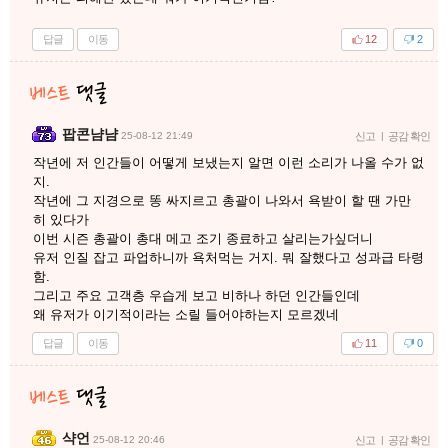
답글
이동
12
2
팝콘냠냠
25-08-12 21:49
신고
|
공감 확인
작년에 저 인간들이 어떻게 보냈는지 알면 이런 소리가 나올 수가 없
지.
작년에 그 지경으로 똥 싸지르고 총괄이 나와서 욕받이 할 땐 가만
히 있다가
이번 시즌 총괄이 총대 메고 조기 종료하고 살리는가싶더니
유저 인질 잡고 파업하니까 욕처먹는 거지. 뭐 잘했다고 성과급 타령
함.
그리고 주요 고객층 우습게 보고 비하나 하던 인간들인데
왜 유저가 이기적이라는 소릴 들어야하는지 모르겠네
답글
이동
11
0
샥언
25-08-12 20:46
신고
|
공감 확인