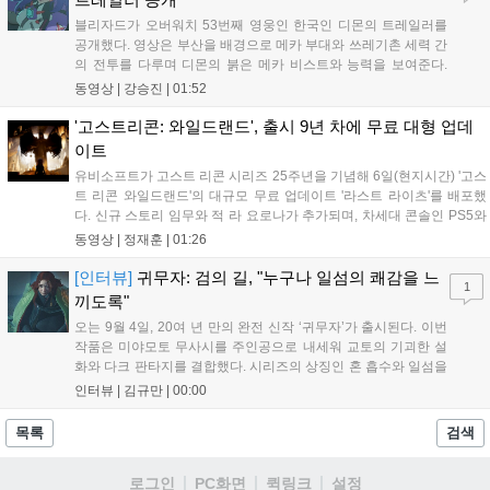
블리자드가 오버워치 53번째 영웅인 한국인 디몬의 트레일러를
공개했다. 영상은 부산을 배경으로 메카 부대와 쓰레기촌 세력 간
의 전투를 다루며 디몬의 붉은 메카 비스트와 능력을 보여준다.
블리자드는 7일 게임플레이 영상 공개를 시작으로 10일 시즌4 트
동영상 |
강승진
|
01:52
레일러를 선보이며, 11일 시작되는 시즌4를 통해 디몬을 정식 출
시할 예정이다. 향후 메카 부대와 탈론의 대립이 본격화될 전망이
'고스트리콘: 와일드랜드', 출시 9년 차에 무료 대형 업데
다....
이트
유비소프트가 고스트 리콘 시리즈 25주년을 기념해 6일(현지시간) '고스
트 리콘 와일드랜드'의 대규모 무료 업데이트 '라스트 라이츠'를 배포했
다. 신규 스토리 임무와 적 라 요로나가 추가되며, 차세대 콘솔인 PS5와
Xbox Series X|S에서 4K 60FPS를 지원한다. 또한 편의성 개선과 함께
동영상 |
정재훈
|
01:26
과거 콘텐츠가 복원되어 기존 및 신규 이용자 모두에게 새로운 즐길 거
리를 제공한다....
[인터뷰]
귀무자: 검의 길, "누구나 일섬의 쾌감을 느
1
끼도록"
오는 9월 4일, 20여 년 만의 완전 신작 ‘귀무자’가 출시된다. 이번
작품은 미야모토 무사시를 주인공으로 내세워 교토의 기괴한 설
화와 다크 판타지를 결합했다. 시리즈의 상징인 혼 흡수와 일섬을
계승하면서도, 현대적인 검극 액션과 '무너뜨리기 일섬'을 더해 전
인터뷰 |
김규만
|
00:00
투의 깊이를 더했다. 개발진은 정해진 공략법 대신 플레이어의 선
택에 따른 사무라이 액션을 구현하고자 했으며, 실제 검술 전문가
목록
검색
의 모션 캡처를 통해 리얼리티를 극대화했다. 세계관을 새롭게 재
구성한 이번 신작은 기존 시리즈와 설정은 다르지만, 특유의 통쾌
로그인
PC화면
퀵링크
설정
한 손맛과 다크 판타지 분위기를 충실히 담아내어 시리즈 팬과 신