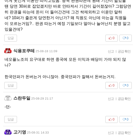
이게 웃긴게 이윤만 따지고있음. 중국 판권따는데 원래 기간이 짧았을
땐 당연 30퍼로 잡았겠지만 바로 안따져서 기간이 길어졌잖아? 그럼당연
히 판권을 따는데 돈이 더 들어간건데 그건 싹제외하고 이윤만 말하
네? 10퍼가 줄은게 당연한거 아닌가? 왜 직원도 아닌데 아는걸 직원들
이 모르는거임?.. 판권 따는거 예정 기일보다 얼마나 늘어난지 분명 알고
있을건데?
답글
0
0
식용포쿠테
25-08-18 11:09
신고
|
공감 확인
네오플노조의 요구대로 하면 중국에 모든 이익과 배당이 가야 되지 않
나?
한국던파가 돈버는거 아니잖아. 중국던파가 잘해서 돈버는거지.
답글
0
0
스란두일
25-08-29 21:17
신고
|
공감 확인
-던-
답글
0
0
고기영
25-08-31 14:33
신고
|
공감 확인