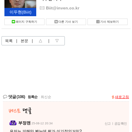
Biit@inven.co.kr
이두현
(Biit)
페이지 구독하기
다른 기사 보기
기사 제보하기
목록
|
본문
|
△
|
▽
댓글
(106)
등록순
|
최신순
새로고침
부정맨
25-08-12 20:34
신고
|
공감 확인
유저는 피해만 봤는데 뭐가 이기적인거임?