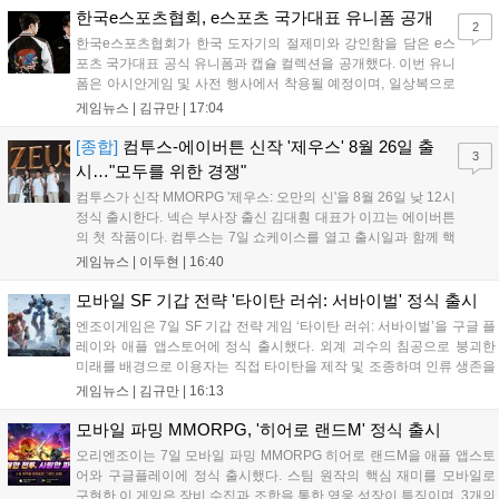
용 가능합니다....
한국e스포츠협회, e스포츠 국가대표 유니폼 공개
2
한국e스포츠협회가 한국 도자기의 절제미와 강인함을 담은 e스
포츠 국가대표 공식 유니폼과 캡슐 컬렉션을 공개했다. 이번 유니
폼은 아시안게임 및 사전 행사에서 착용될 예정이며, 일상복으로
구성된 컬렉션은 오는 8월 28일부터 골스튜디오 공식 홈페이지
게임뉴스 |
김규만
|
17:04
와 무신사, 오프라인 매장에서 판매된다. 다만 아시안게임 결선에
서는 대회 규정에 따라 별도의 유니폼을 착용할 계획이다....
[종합]
컴투스-에이버튼 신작 '제우스' 8월 26일 출
3
시…"모두를 위한 경쟁"
컴투스가 신작 MMORPG '제우스: 오만의 신'을 8월 26일 낮 12시
정식 출시한다. 넥슨 부사장 출신 김대훤 대표가 이끄는 에이버튼
의 첫 작품이다. 컴투스는 7일 쇼케이스를 열고 출시일과 함께 핵
심 콘텐츠, 유료화 정책, 운영 방향을 공개했다. 캐릭터명 선점은
게임뉴스 |
이두현
|
16:40
8월 13일 오후 8시 시작한다. '제우스: 오만의 신'은 최고신 제우스
의 오만으로 균열이...
모바일 SF 기갑 전략 '타이탄 러쉬: 서바이벌' 정식 출시
엔조이게임은 7일 SF 기갑 전략 게임 ‘타이탄 러쉬: 서바이벌’을 구글 플
레이와 애플 앱스토어에 정식 출시했다. 외계 괴수의 침공으로 붕괴한
미래를 배경으로 이용자는 직접 타이탄을 제작 및 조종하며 인류 생존을
위한 전투를 펼친다. 지휘관 모집, 피난처 운영, 연맹 협동 콘텐츠가 특징
게임뉴스 |
김규만
|
16:13
이며 출시를 기념해 접속 시 영웅 경험치와 다이아몬드 등 다양한 성장
지원 보상을 제공한다. 상세 내용은 공식 커뮤니티에서 확인 가능하다....
모바일 파밍 MMORPG, '히어로 랜드M' 정식 출시
오리엔조이는 7일 모바일 파밍 MMORPG 히어로 랜드M을 애플 앱스토
어와 구글플레이에 정식 출시했다. 스팀 원작의 핵심 재미를 모바일로
구현한 이 게임은 장비 수집과 조합을 통한 영웅 성장이 특징이며, 3개의