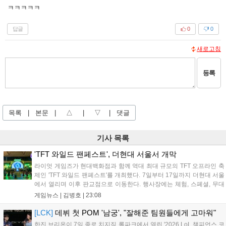
ㅋㅋㅋㅋㅋ
답글
0
0
새로고침
등록
목록
|
본문
|
△
|
▽
|
댓글
기사 목록
'TFT 와일드 팬페스트', 더현대 서울서 개막
라이엇 게임즈가 현대백화점과 함께 역대 최대 규모의 TFT 오프라인 축
제인 'TFT 와일드 팬페스트'를 개최했다. 7일부터 17일까지 더현대 서울
에서 열리며 이후 판교점으로 이동한다. 행사장에는 체험, 스페셜, 무대
존이 마련됐으며 8일 오후 2시 인비테이셔널, 15일 오후 2시 스트리머
게임뉴스 |
김병호
|
23:08
매치, 17일 오후 7시 30분 QWER 공연 등 다채로운 일정이 준비되어 있
다. 사전 예약은 조기 마감될 만큼 큰 인기를 끌고 있다....
[LCK]
데뷔 첫 POM '남궁', "잘해준 팀원들에게 고마워"
한진 브리온이 7일 종로 치지직 롤파크에서 열린 '2026 LoL 챔피언스 코