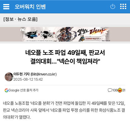
오버워치
인벤
[정보 · 뉴스 모음]
네오플 노조 파업 49일째, 판교서
결의대회…"넥슨이 책임져라"
이두현 기자
(
Biit@inven.co.kr
)
2025-08-12 15:42
Google 선호 출처 추가
106
31
네오플 노동조합 '네오플 분회'가 전면 파업에 돌입한 지 49일째를 맞은 12일,
판교 넥슨코리아 사옥 앞에서 '네오플 파업 투쟁 승리를 위한 화섬식품노조 결
의대회'가 열렸다.