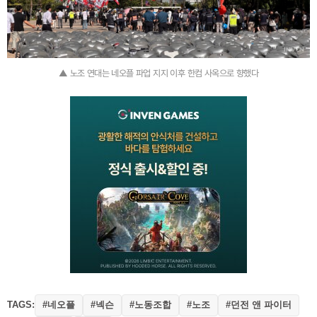
▲ 노조 연대는 네오플 파업 지지 이후 한컴 사옥으로 향했다
TAGS:
#네오플
#넥슨
#노동조합
#노조
#던전 앤 파이터