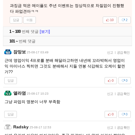
과징금 먹은 메이플도 주년 이벤트는 정상적으로 차질없이 진행했
다 파업견아ㅋㅋ
답글
이동
10
2
1 ~ 100
번째 댓글
[보기]
101 ~
번째 댓글
잠망보
25-08-17 03:49
신고
|
공감 확인
근데 영업이익 4프로를 분배 해달라고하면 내년에 꼬라박혀서 영업이
익 마이너스 찍히면 그것도 분배해서 지들 연봉 삭감해도 오케이 할껀
가??
답글
0
0
앨라염
25-08-17 10:23
신고
|
공감 확인
그냥 파업의 명분이 너무 부족함
답글
0
0
Radsky
25-08-17 12:53
신고
|
공감 확인