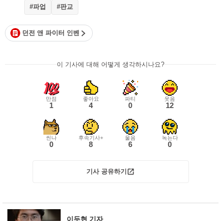
#파업
#판교
던전 앤 파이터 인벤
이 기사에 대해 어떻게 생각하시나요?
만점
좋아요
파티
웃음
1
4
0
12
씬나
후속기사+
울음
녹는다
0
8
6
0
기사 공유하기
이두현 기자