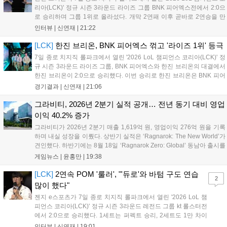
리아(LCK)' 정규 시즌 3라운드 라이즈 그룹 BNK 피어엑스전에서 2:0으
로 승리하며 그룹 1위로 올라섰다. 개막 2연패 이후 곧바로 2연승을 만
들어내면서 이어질 4라운드에 대한 기대감을 올렸다. 다음은 이날 데뷔
인터뷰 |
신연재
|
21:22
첫 POM을 수상한 '남궁' 남궁성훈의 POM 인터뷰 전문이다....
[LCK]
한진 브리온, BNK 피어엑스 꺾고 '라이즈 1위' 등극
7일 종로 치지직 롤파크에서 열린 '2026 LoL 챔피언스 코리아(LCK)' 정
규 시즌 3라운드 라이즈 그룹, BNK 피어엑스와 한진 브리온의 대결에서
한진 브리온이 2:0으로 승리했다. 이번 승리로 한진 브리온은 BNK 피어
엑스를 제치고 라이즈 그룹 1위로 올라섰다. 1세트, 한진 브리온이 '로머'
경기결과 |
신연재
|
21:06
조우진의 로크를 중심으로 게임을 유리하게 풀어갔다. '...
그라비티, 2026년 2분기 실적 공개… 전년 동기 대비 영업
이익 40.2% 증가
그라비티가 2026년 2분기 매출 1,619억 원, 영업이익 276억 원을 기록
하며 내실 성장을 이뤘다. 상반기 실적은 ‘Ragnarok: The New World’가
견인했다. 하반기에는 8월 18일 ‘Ragnarok Zero: Global’ 동남아 출시를
시작으로 9월 3일 ‘달려라 헤베레케 EX’, 9월 22일 ‘갈바테인’ 등 다양한
게임뉴스 |
윤홍만
|
19:38
신작을 선보인다. 4분기에는 ‘쟈레코 아케이드 콜렉션’과 ‘라이트 오디세
이’ 출시가 예정돼 있으며, 2027년에는 ‘Ragnarok 3’ 등 대작을 글로벌
[LCK]
2연속 POM '룰러', "'듀로'와 바텀 구도 연습
2
출시할 계획이다. 그라비티는 조인트벤처 설립과 라그나로크 에코 시스
많이 했다"
템 구축을 통해 신성장 동력을 확보할 방침이다....
젠지 e스포츠가 7일 종로 치지직 롤파크에서 열린 '2026 LoL 챔
피언스 코리아(LCK)' 정규 시즌 3라운드 레전드 그룹 kt 롤스터전
에서 2:0으로 승리했다. 1세트는 퍼펙트 승리, 2세트도 1만 차이
를 벌리며 25분 만에 승리하면서 말 그대로 압도적인 경기력을 선
인터뷰 |
신연재
|
19:01