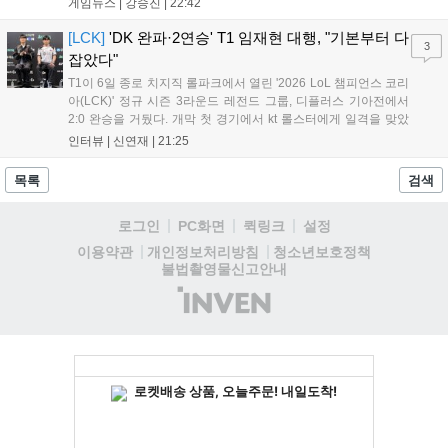
게임뉴스 |
강승진
|
22:42
다 게임플레이 비중이 클 것으로 기대되는 가운데, 넷플릭스와의
이례적인 협업이 향후 게임 마케팅 방식에 어떤 변화를 가져올지
[LCK]
'DK 완파·2연승' T1 임재현 대행, "기본부터 다
3
전 세계 팬들의 이목이 쏠리고 있다....
잡았다"
T1이 6일 종로 치지직 롤파크에서 열린 '2026 LoL 챔피언스 코리
아(LCK)' 정규 시즌 3라운드 레전드 그룹, 디플러스 기아전에서
2:0 완승을 거뒀다. 개막 첫 경기에서 kt 롤스터에게 일격을 맞았
지만, 젠지 e스포츠의 홈 경기에서 원정 승리를 챙기며 분위기를
인터뷰 |
신연재
|
21:25
다잡은 T1은 이날 게임에서는 경기력이 완전히 제 궤도에 오른 듯
한 모습이었다. 다음은...
목록
검색
로그인
PC화면
퀵링크
설정
청소년보호정책
이용약관
개인정보처리방침
불법촬영물신고안내
(주)
인
벤