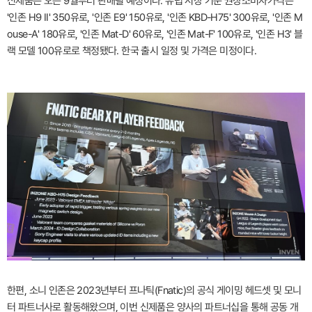
신제품은 오는 9월부터 판매될 예정이다. 유럽 시장 기준 권장소비자가격은
'인존 H9 II' 350유로, '인존 E9' 150유로, '인존 KBD-H75' 300유로, '인존 M
ouse-A' 180유로, '인존 Mat-D' 60유로, '인존 Mat-F' 100유로, '인존 H3' 블
랙 모델 100유로로 책정됐다. 한국 출시 일정 및 가격은 미정이다.
한편, 소니 인존은 2023년부터 프나틱(Fnatic)의 공식 게이밍 헤드셋 및 모니
터 파트너사로 활동해왔으며, 이번 신제품은 양사의 파트너십을 통해 공동 개