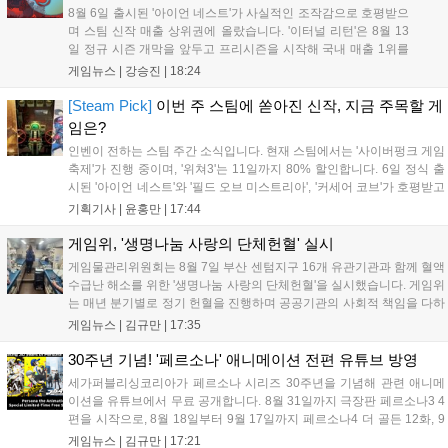
8월 6일 출시된 '아이언 네스트'가 사실적인 조작감으로 호평받으
며 스팀 신작 매출 상위권에 올랐습니다. '이터널 리턴'은 8월 13
일 정규 시즌 개막을 앞두고 프리시즌을 시작해 국내 매출 1위를
기록했습니다. 25주년을 맞은 '고스트 리콘' 시리즈는 8월 6일 쇼
게임뉴스 |
강승진
|
18:24
케이스와 함께 대규모 할인을 진행하며 순위가 급상승했고, 신작
'마블 투혼: 파이팅 소울즈'와 레트로 수리 시뮬레이션 '리스토
[Steam Pick]
이번 주 스팀에 쏟아진 신작, 지금 주목할 게
리'도 스팀에 정식 출시되었습니다....
임은?
인벤이 전하는 스팀 주간 소식입니다. 현재 스팀에서는 '사이버펑크 게임
축제'가 진행 중이며, '위쳐3'는 11일까지 80% 할인합니다. 6일 정식 출
시된 '아이언 네스트'와 '필드 오브 미스트리아', '커세어 코브'가 호평받고
있습니다. 한편, 7일 출시된 '마블 투혼'은 태그 시스템에 대한 호불호가
기획기사 |
윤홍만
|
17:44
갈리며 복합적 평가를 기록 중입니다. 유비소프트의 '고스트리콘: 와일드
랜드'는 7년 만의 대규모 업데이트 '라스트 라이츠'와 함께 95% 할인 중
게임위, '생명나눔 사랑의 단체헌혈' 실시
입니다....
게임물관리위원회는 8월 7일 부산 센텀지구 16개 유관기관과 함께 혈액
수급난 해소를 위한 '생명나눔 사랑의 단체헌혈'을 실시했습니다. 게임위
는 매년 분기별로 정기 헌혈을 진행하며 공공기관의 사회적 책임을 다하
고 있으며, 이번 행사에는 영화진흥위원회 등 14개 기관 임직원이 동참
게임뉴스 |
김규만
|
17:35
해 생명 나눔을 실천했습니다. 서태건 위원장은 이웃의 생명을 지키는
따뜻한 실천에 참여한 모든 임직원에게 감사의 뜻을 전하며 헌혈 문화
30주년 기념! '페르소나' 애니메이션 전편 유튜브 방영
확산에 앞장섰습니다....
세가퍼블리싱코리아가 페르소나 시리즈 30주년을 기념해 관련 애니메
이션을 유튜브에서 무료 공개합니다. 8월 31일까지 극장판 페르소나3 4
편을 시작으로, 8월 18일부터 9월 17일까지 페르소나4 더 골든 12화, 9
월 15일부터 10월 14일까지 페르소나5 시리즈가 순차 공개됩니다. 또한
게임뉴스 |
김규만
|
17:21