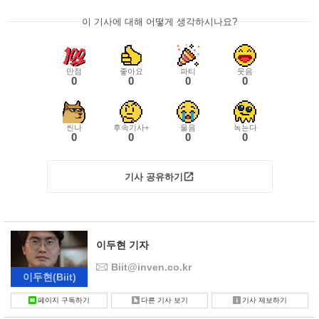
이 기사에 대해 어떻게 생각하시나요?
만점
좋아요
파티
웃음
0
0
0
0
씬나
후속기사+
울음
녹는다
0
0
0
0
기사 공유하기
이두현 기자
Biit@inven.co.kr
이두현
(Biit)
페이지 구독하기
다른 기사 보기
기사 제보하기