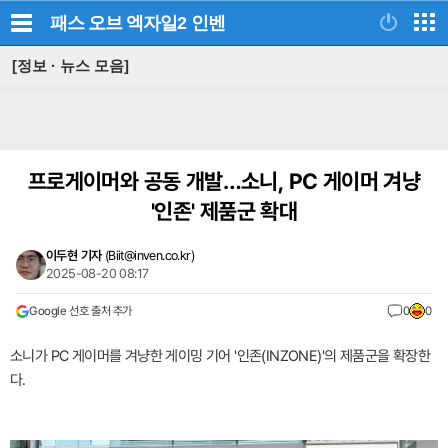
패스 오브 엑자일2
인벤
[정보 · 뉴스 모음]
프로게이머와 공동 개발…소니, PC 게이머 겨냥
'인존' 제품군 확대
이두현 기자
(
Biit@inven.co.kr
)
2025-08-20 08:17
Google 선호 출처 추가
0
0
소니가 PC 게이머를 겨냥한 게이밍 기어 '인존(INZONE)'의 제품군을 확장한
다.