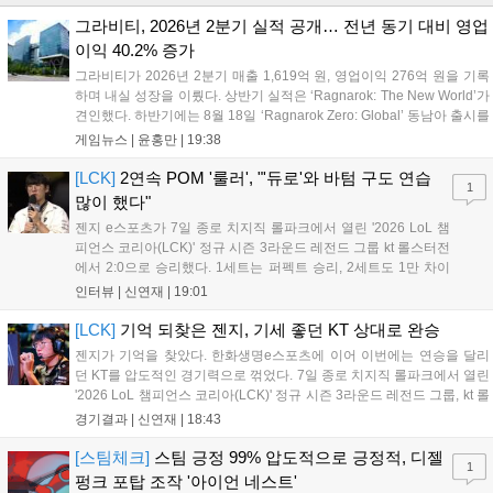
그라비티, 2026년 2분기 실적 공개… 전년 동기 대비 영업
이익 40.2% 증가
그라비티가 2026년 2분기 매출 1,619억 원, 영업이익 276억 원을 기록
하며 내실 성장을 이뤘다. 상반기 실적은 ‘Ragnarok: The New World’가
견인했다. 하반기에는 8월 18일 ‘Ragnarok Zero: Global’ 동남아 출시를
시작으로 9월 3일 ‘달려라 헤베레케 EX’, 9월 22일 ‘갈바테인’ 등 다양한
게임뉴스 |
윤홍만
|
19:38
신작을 선보인다. 4분기에는 ‘쟈레코 아케이드 콜렉션’과 ‘라이트 오디세
이’ 출시가 예정돼 있으며, 2027년에는 ‘Ragnarok 3’ 등 대작을 글로벌
[LCK]
2연속 POM '룰러', "'듀로'와 바텀 구도 연습
1
출시할 계획이다. 그라비티는 조인트벤처 설립과 라그나로크 에코 시스
많이 했다"
템 구축을 통해 신성장 동력을 확보할 방침이다....
젠지 e스포츠가 7일 종로 치지직 롤파크에서 열린 '2026 LoL 챔
피언스 코리아(LCK)' 정규 시즌 3라운드 레전드 그룹 kt 롤스터전
에서 2:0으로 승리했다. 1세트는 퍼펙트 승리, 2세트도 1만 차이
를 벌리며 25분 만에 승리하면서 말 그대로 압도적인 경기력을 선
인터뷰 |
신연재
|
19:01
보였다. '룰러' 박재혁은 1세트 코그모, 2세트 이즈리얼로 맹활약
하며 POM에 선정됐...
[LCK]
기억 되찾은 젠지, 기세 좋던 KT 상대로 완승
젠지가 기억을 찾았다. 한화생명e스포츠에 이어 이번에는 연승을 달리
던 KT를 압도적인 경기력으로 꺾었다. 7일 종로 치지직 롤파크에서 열린
'2026 LoL 챔피언스 코리아(LCK)' 정규 시즌 3라운드 레전드 그룹, kt 롤
스터와 젠지 e스포츠의 대결에서 젠지가 압승을 거뒀다. 개막주까지만
경기결과 |
신연재
|
18:43
해도 급격하게 흔들리던 젠지였지만, 기억을 되찾기라도 한 듯 1,...
[스팀체크]
스팀 긍정 99% 압도적으로 긍정적, 디젤
1
펑크 포탑 조작 '아이언 네스트'