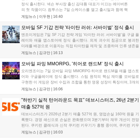
정식 출시한다. 넥슨 부사장 출신 김대훤 대표가 이끄는 에이버튼
의 첫 작품이다. 컴투스는 7일 쇼케이스를 열고 출시일과 함께 핵
심 콘텐츠, 유료화 정책, 운영 방향을 공개했다. 캐릭터명 선점은
게임뉴스 |
이두현
|
16:40
8월 13일 오후 8시 시작한다. '제우스: 오만의 신'은 최고신 제우스
의 오만으로 균열이...
모바일 SF 기갑 전략 '타이탄 러쉬: 서바이벌' 정식 출시
엔조이게임은 7일 SF 기갑 전략 게임 ‘타이탄 러쉬: 서바이벌’을 구글 플
레이와 애플 앱스토어에 정식 출시했다. 외계 괴수의 침공으로 붕괴한
미래를 배경으로 이용자는 직접 타이탄을 제작 및 조종하며 인류 생존을
위한 전투를 펼친다. 지휘관 모집, 피난처 운영, 연맹 협동 콘텐츠가 특징
게임뉴스 |
김규만
|
16:13
이며 출시를 기념해 접속 시 영웅 경험치와 다이아몬드 등 다양한 성장
지원 보상을 제공한다. 상세 내용은 공식 커뮤니티에서 확인 가능하다....
모바일 파밍 MMORPG, '히어로 랜드M' 정식 출시
오리엔조이는 7일 모바일 파밍 MMORPG 히어로 랜드M을 애플 앱스토
어와 구글플레이에 정식 출시했다. 스팀 원작의 핵심 재미를 모바일로
구현한 이 게임은 장비 수집과 조합을 통한 영웅 성장이 특징이며, 3개의
무기 스킬을 활용한 전략적 전투와 길드전 등 다양한 콘텐츠를 제공한
게임뉴스 |
김규만
|
16:06
다. 정식 출시를 기념해 사전예약자 50만 명 달성 보상을 포함한 다양한
혜택을 지급하며, 상세 내용은 공식 라운지에서 확인할 수 있다. 이용자
"하반기 실적 턴어라운드 목표" 데브시스터즈, 26년 2분기
는 게임 접속 및 주요 콘텐츠 플레이를 통해 성장을 지원받을 수 있다....
매출 527억 원
데브시스터즈가 2026년 2분기 매출 527억 원, 영업손실 160억 원을 기
록했다. 경영 쇄신으로 손실은 완화됐으며 3분기부터 재무 개선이 전망
된다. 쿠키런 클래식과 신작 쿠키런 키우기가 흥행 중이며, 쿠키런 키우
기는 13일 첫 업데이트를 시작으로 2주 간격의 콘텐츠를 제공한다. 또한
게임뉴스 |
김규만
|
16:03
9월 미국 로블록스 개발자 컨퍼런스에 참여해 IP 생태계를 확장할 계획