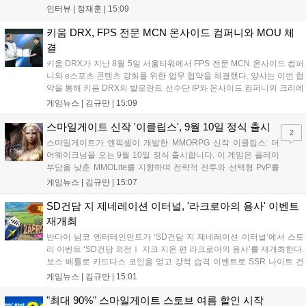
'소굴'을 포함합니다. 개발진은 하우징 시스템 개선 및 신화+ 던전 로테이
인터뷰 |
정재훈
|
15:09
션, 공격대 보상 강화 등을 예고하며, 한국 팬들의 열정적인 성원에 감사
를 표했습니다....
키움 DRX, FPS 전문 MCN 온사이드 컴퍼니와 MOU 체
결
키움 DRX가 지난 8월 5일 서울타워에서 FPS 전문 MCN 온사이드 컴퍼
니와 e스포츠 콘텐츠 강화를 위한 업무 협약을 체결했다. 양사는 이번 협
약을 통해 키움 DRX의 발로란트 선수단 IP와 온사이드 컴퍼니의 크리에
이터 네트워크를 결합하여 정규 및 특별 콘텐츠를 공동 기획한다. 또한
게임뉴스 |
김규만
|
15:09
디지털 콘텐츠 제작을 넘어 팬들이 직접 참여하는 오프라인 행사 등 온·
오프라인 연계 프로그램을 순차적으로 선보이며 e스포츠 생태계 확장에
스마일게이트 신작 '이클립스', 9월 10일 정식 출시
2
나설 계획이다....
스마일게이트가 엔픽셀이 개발한 MMORPG 신작 이클립스: 더
어웨이크닝을 오는 9월 10일 정식 출시합니다. 이 게임은 플레이
부담을 낮춘 MMOLite를 지향하며 전략적 전투와 선택형 PvP를
특징으로 합니다. 현재 공식 홈페이지와 앱 마켓에서 사전등록을
게임뉴스 |
김규만
|
15:07
진행 중이며 참여자에게는 초월 소환권 등 다양한 보상을 제공합
니다. 또한 카카오톡 채널 추가 시 주차별 스페셜 쿠폰과 한정 스
SD건담 지 제네레이션 이터널, '라크로아의 용사' 이벤트
킨, 경품 이벤트 등 풍성한 혜택을 마련해 이용자들의 기대를 모
재개최
으고 있습니다....
반다이 남코 엔터테인먼트가 ‘SD건담 지 제네레이션 이터널’에서 스토
리 이벤트 ‘SD건담 외전Ⅰ 지크 지온 편 라크로아의 용사’를 재개최한다.
보스 배틀로 카드다스 코인을 얻고 강적 습격 이벤트로 SSR 나이트 건
담을 획득할 수 있다. 로그인 보너스로 최대 다이아 3,000개를 지급하며,
게임뉴스 |
김규만
|
15:01
8월 31일까지 실물대 유니콘 건담 입상 피날레를 기념해 SSR 유닛을 전
원 증정한다. 또한 9월 30일까지 공식 유튜브에서 특별 프로그램을 시청
"최대 90%" 스마일게이트 스토브 여름 할인 시작