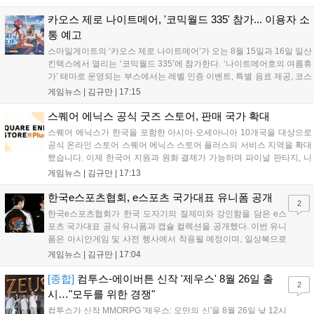
8월 16일까지 SNS를 통해 축하 메시지를 모집하며, 선정된 내용은 기념
영상 및 대형 전광판에 소개될 예정입니다....
카오스 제로 나이트메어, '코믹월드 335' 참가... 이용자 소
통 예고
스마일게이트의 ‘카오스 제로 나이트메어’가 오는 8월 15일과 16일 일산
킨텍스에서 열리는 ‘코믹월드 335’에 참가한다. ‘나이트메어호의 여름휴
가’ 테마로 운영되는 부스에서는 레벨 인증 이벤트, 특별 음료 제공, 코스
프레 모델 포토존 등 다채로운 행사가 진행된다. 유명 코스어 7인이 캐릭
게임뉴스 |
김규만
|
17:15
터로 변신해 이용자를 맞이하며, SNS 인증 시 추가 굿즈도 증정한다. 자
세한 정보는 공식 커뮤니티에서 확인 가능하다....
스퀘어 에닉스 공식 굿즈 스토어, 판매 국가 확대
스퀘어 에닉스가 한국을 포함한 아시아·오세아니아 10개국을 대상으로
공식 온라인 스토어 스퀘어 에닉스 스토어 플러스의 서비스 지역을 확대
했습니다. 이제 한국어 지원과 원화 결제가 가능하며 파이널 판타지, 니
어 등 주요 게임의 피규어, 굿즈를 구매할 수 있습니다. 신상품이 순차적
게임뉴스 |
김규만
|
17:13
으로 추가될 예정이며 이용자는 사이트에서 국가를 한국으로 설정해 이
용 가능합니다....
한국e스포츠협회, e스포츠 국가대표 유니폼 공개
2
한국e스포츠협회가 한국 도자기의 절제미와 강인함을 담은 e스
포츠 국가대표 공식 유니폼과 캡슐 컬렉션을 공개했다. 이번 유니
폼은 아시안게임 및 사전 행사에서 착용될 예정이며, 일상복으로
구성된 컬렉션은 오는 8월 28일부터 골스튜디오 공식 홈페이지
게임뉴스 |
김규만
|
17:04
와 무신사, 오프라인 매장에서 판매된다. 다만 아시안게임 결선에
서는 대회 규정에 따라 별도의 유니폼을 착용할 계획이다....
[종합]
컴투스-에이버튼 신작 '제우스' 8월 26일 출
2
시…"모두를 위한 경쟁"
컴투스가 신작 MMORPG '제우스: 오만의 신'을 8월 26일 낮 12시