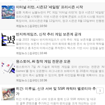
임을 선보이며 개발자와의 소통 기능도 제공합니다. 장소 제약 없이 전
세계 누구나 참여 가능한 이번 행사는 역대 최대 규모로 열려 인디게임
이터널 리턴, 시즌12 '세일링' 프리시즌 시작
생태계 확장에 기여할 전망입니다....
넵튠 자회사 님블뉴런이 PC 게임 '이터널 리턴'의 정규 시즌12 '세일링'
프리시즌을 시작했다. 이번 시즌은 수영복 콘셉트 스킨과 시스템 개선이
특징이며, 프리시즌은 8월 12일까지, 정규 시즌은 8월 13일부터 진행된
다. 실험체 관찰일지 추가와 후반부 전략 강화를 위한 다중 크로노 스피
게임뉴스 |
김규만
|
10:50
어 도입 등 다양한 업데이트와 풍성한 이벤트가 마련되어 이용자들의 기
대를 모으고 있다....
반지하게임즈, 신작 추리 게임 보존계 공개
서울 2033 개발사 반지하게임즈가 신작 추리 게임 보존계를 공개했다.
플레이어는 보존계 수사관이 되어 화재로 훼손된 문서 속 단어와 맥락을
복원하고 총 8건의 미제사건을 추적한다. 텍스트 기반 서사 강점을 살린
이번 게임은 정보 조합과 사건 재구성이 핵심이며, 현재 스팀 상점 페이
게임뉴스 |
김규만
|
10:46
지가 공개되었다. 반지하게임즈는 2027년 상반기 정식 출시를 목표로
개발에 박차를 가하고 있다....
원스토어, AI 창작 게임 전문관 오픈
원스토어가 7일 AI 기술로 제작된 게임을 모아 선보이는 전문관 ‘AI
Games’를 정식 오픈했다. 라그나로크 브레이커 등 20종의 게임을 별도
설치 없이 즉시 실행할 수 있으며, 향후 라인업을 확대할 계획이다. 오는
11일부터는 게임 실행 시 할인 쿠폰을 지급하는 오픈 기념 이벤트도 진
게임뉴스 |
김규만
|
10:36
행된다. 이번 서비스는 누구나 AI를 활용해 게임을 제작하고 유통할 수
있는 환경을 조성해 창작자와 이용자 모두에게 새로운 경험을 제공할 것
히간: 이루실, 신규 서버 및 SSR 캐릭터 벨로티아 추
1
으로 기대된다....
가
히간 이루실이 신규 서버 오픈과 함께 신규 SSR 캐릭터 및 대규
모 결투 콘텐츠를 추가하고 이용자 편의성을 크게 개선하는 신규