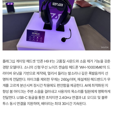
플래그십 게이밍 헤드셋 '인존 H9 II'는 고품질 사운드와 소음 제거 기능을 갖춘
경량 모델이다. 소니의 신형 무선 노이즈 캔슬링 헤드폰 'WH-1000XM6'의 드
라이버 유닛을 기반으로 제작돼, 멀리서 들리는 발소리나 깊은 폭발음까지 선
명하게 전달한다. 마이크를 제외한 무게는 260g이며, 재설계된 헤드밴드가 무
게를 고르게 분산시켜 장시간 착용에도 편안함을 제공한다. AI에 최적화된 지
향성 붐 마이크는 주변 소음을 걸러내고 사용자의 목소리를 팀원에게 명확하게
전달한다. USB-C 동글을 통한 초저지연 2.4GHz 연결과 LE 오디오 및 블루
투스 동시 연결을 지원하며, 배터리는 최대 30시간 지속된다.