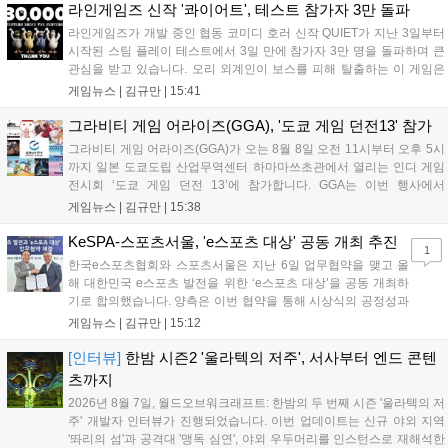
이다. 회사는 비용 효율화와 신작 흥행을 통해 하반기 실적 턴어라운드
라인게임즈 신작 '콰이어트', 테스트 참가자 3만 돌파
를 이끌 방침이다....
라인게임즈가 개발 중인 협동 코미디 호러 신작 QUIET가 지난 3일부터
시작된 스팀 플레이 테스트에서 3일 만에 참가자 3만 명을 돌파하며 큰
관심을 받고 있습니다. 오리 외계인이 보스를 피해 탈출하는 이 게임은
최대 4인 협동을 지원하며, 소음 관리와 물리 법칙을 활용한 전략적 플레
게임뉴스 |
김규만
|
15:41
이가 핵심입니다. 라인게임즈는 수집된 이용자 피드백을 반영해 게임성
을 개선 중이며, 상세 정보는 스팀 페이지에서 확인 가능합니다....
그라비티 게임 어라이즈(GGA), '도쿄 게임 던전13' 참가
그라비티 게임 어라이즈(GGA)가 오는 8월 8일 오전 11시부터 오후 5시
까지 일본 도쿄도립 산업무역센터 하마마쓰초관에서 열리는 인디 게임
전시회 ‘도쿄 게임 던전 13’에 참가합니다. GGA는 이번 행사에서
‘JALECO ARCADE COLLECTION’ 시리즈의 미공개 작품 12종을 최초
게임뉴스 |
김규만
|
15:38
공개하며, ‘다함께 쿠키요미. 월드 한국 Ver.’ 등 다양한 인디 게임을 선보
입니다. 시연 참여 관람객에게는 선착순으로 특별 굿즈를 증정하며, 인
KeSPA-스포츠서울, 'e스포츠 대상' 공동 개최 추진
1
디 게임 생태계 활성화와 신규 타이틀 반응 확인을 목표로 합니다....
한국e스포츠협회와 스포츠서울은 지난 6일 업무협약을 맺고 올
해 대한민국 e스포츠 발전을 위한 ‘e스포츠 대상’을 공동 개최하
기로 합의했습니다. 양측은 이번 협약을 통해 시상식의 공정성과
전문성을 강화하고 MZ세대를 겨냥한 미디어 영향력을 확대해 e
게임뉴스 |
김규만
|
15:12
스포츠 전 종목을 아우르는 대표 연례 행사로 육성할 계획입니다.
김영만 회장은 10년 만에 재추진되는 이번 시상식이 e스포츠의
[인터뷰]
한밤 시즌2 '울라텍의 저주', 서사부터 엔드 콘텐
성과와 가치를 널리 알리는 권위 있는 행사가 되도록 노력하겠다
츠까지
고 밝혔습니다....
2026년 8월 7일, 월드오브워크래프트: 한밤의 두 번째 시즌 '울라텍의 저
주' 개발자 인터뷰가 진행되었습니다. 이번 업데이트는 신규 야외 지역
'똬리의 섬'과 공격대 '맹독 심연', 야외 우두머리를 인스턴스로 재해석한