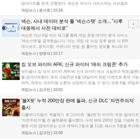
업데이트를 전격 진행한다. 넥슨은 자사가 서비스하는 서브컬처
게임 히간 이루실에 신규 서버 'world3'을 개설하고 신규 캐릭터
게임뉴스 |
윤서호
|
10:29
및 이벤트 스토리를 포함한 대규모 콘텐츠 업데이트를 적용했다.
이번 업데이트를 통해 어둠 속 서큐버스...
넥슨, 사내 데이터 분석 툴 '넥슨스탯' 소개... "사후
1
대응에서 사전 대비로"
넥슨은 지난 6일 넥슨 태그를 통해 게임 운영 데이터 분석 서비스
'넥슨스탯'을 공개했습니다. 이는 게임 내 이상 징후 발생 시 KPI
대시보드, 공지사항, 커뮤니티 반응 등 흩어진 정보를 하나의 타
임라인에 연결해 원인을 빠르게 파악하도록 돕는 관제 허브입니
게임뉴스 |
양영석
|
10:17
다. 현재 25개 이상의 프로젝트에 도입된 이 서비스는 사후 대응
중심의 운영 방식을 사전 대비 체계로 전환하며 데이터 기반의 효
킹 오브 파이터 AFK, 신규 파이터 '애쉬 크림존' 추가
율적인 의사결정을 지원하고 있습니다....
넷마블이 '킹 오브 파이터 AFK'에 신규 파이터 애쉬 크림존과 제로(클론)
를 업데이트했다. 애쉬 크림존은 8월 19일까지 픽업 이벤트로 획득 가능
하며, 제로는 프리미엄 소환과 상점에서 얻을 수 있다. 또한 8월 10일부
터 14일까지 럭키 엘피 이벤트로 론을, 13일부터 26일까지 트로피칼 아
게임뉴스 |
김규만
|
10:02
일랜드 이벤트로 펫 블레이즈와 팝시를 선보일 예정이다. 이번 업데이트
로 전략적 전투의 재미가 더욱 강화될 것으로 기대된다....
'볼X핏' 누적 200만장 판매 돌파, 신규 DLC '자연주의자'
출시
디볼버디지털이 벽돌깨기 로그라이트 ‘볼x핏’의 마지막 무료 업데이트
‘자연주의자’를 전 플랫폼에 출시했다. 누적 판매 200만 장을 기념해 진
행된 이번 업데이트는 신규 캐릭터 2종과 볼 11종, 패시브 5종을 추가해
전략적 재미를 높였다. 게임은 PC와 콘솔, 모바일에서 한글판으로 즐길
게임뉴스 |
김규만
|
10:00
수 있으며, 개발사는 조만간 게임과 관련한 새로운 소식을 전할 예정이