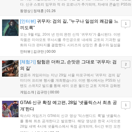
다. 신규 스토리 임무와 적 라 요로나가 추가되며, 차세대 콘솔인 PS5와
Xbox Series X|S에서 4K 60FPS를 지원한다. 또한 편의성 개선과 함께
동영상 |
정재훈
|
01:26
과거 콘텐츠가 복원되어 기존 및 신규 이용자 모두에게 새로운 즐길 거
리를 제공한다....
[인터뷰]
귀무자: 검의 길, "누구나 일섬의 쾌감을 느
1
끼도록"
오는 9월 4일, 20여 년 만의 완전 신작 ‘귀무자’가 출시된다. 이번
작품은 미야모토 무사시를 주인공으로 내세워 교토의 기괴한 설
화와 다크 판타지를 결합했다. 시리즈의 상징인 혼 흡수와 일섬을
계승하면서도, 현대적인 검극 액션과 '무너뜨리기 일섬'을 더해 전
인터뷰 |
김규만
|
00:00
투의 깊이를 더했다. 개발진은 정해진 공략법 대신 플레이어의 선
택에 따른 사무라이 액션을 구현하고자 했으며, 실제 검술 전문가
[체험기]
탐험은 더하고, 손맛은 그대로 '귀무자: 검
2
의 모션 캡처를 통해 리얼리티를 극대화했다. 세계관을 새롭게 재
의 길'
구성한 이번 신작은 기존 시리즈와 설정은 다르지만, 특유의 통쾌
캡콤과 게임피아는 지난 29일 서울 마포구에서 '귀무자: 검의 길'
한 손맛과 다크 판타지 분위기를 충실히 담아내어 시리즈 팬과 신
미디어 프리뷰 행사를 개최했습니다. 이번 행사에서는 PS5와 닌
규 이용자 모두에게 새로운 재미를 선사할 예정이다....
텐도 스위치2 빌드를 통해 세미 오픈 월드인 교토 지역과 강화된
액션 시스템을 공개했습니다. 주인공 미야모토 무사시가 오니를
게임소개 |
김규만
|
00:00
정화하는 과정을 담았으며, 패링과 혼 흡수 등 전략적 전투 요소
가 특징입니다. 정식 출시를 앞두고 탄탄한 게임성을 선보여 기대
GTA6 신규 확장 예고편, 28일 '넷플릭스서 최초 공
1
감을 높였습니다....
개'한다
락스타 게임즈가 GTA6의 신규 영상 '익스텐디드 룩'을 넷플릭스
를 통해 최초 공개한다고 발표했다. 해당 영상은 한국 시각으로
28일 새벽 4시에 넷플릭스에서 독점 공개되며, 6시간 뒤인 오전
10시부터 공식 유튜브와 홈페이지에서도 확인할 수 있다. 기존보