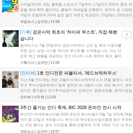
할 수 있다....
스마일게이트 게임 플랫폼 스토브가 7일부터 17일까지 500여 종의 게
임을 최대 90% 할인하는 쿨썸머 빅세일을 진행한다. 페치카 등 다양한
게임이 포함되며 3차에 걸친 할인 쿠폰도 제공된다. 15일에는 1920년대
경성 배경의 신작 그날의 신문이 출시되며, 15일부터 17일까지는 국내
게임뉴스 |
김규만
|
14:58
개발사 게임을 위한 시크릿 쿠폰도 추가 발행될 예정이다. 자세한 내용
은 공식 페이지에서 확인 가능하다....
[기획]
검은사막 최초의 '하이퍼 부스트', 직접 해봤
2
습니다
펄어비스는 7월 29일부터 '검은사막'에서 신규 및 복귀 이용자를
위한 상시 성장 시스템 '하이퍼 부스트'를 시작했습니다. 이는 단
순히 최고 레벨을 제공하는 것이 아니라, 시즌 캐릭터 육성, 올비
아 아카데미 수료, 아침의 나라 설화 진행 등 4단계 과정을 통해
기획기사 |
김규만
|
12:00
게임에 적응하며 공방합 750을 목표로 성장하는 구조입니다. 이
용자는 과제를 완수하며 동(V) 투발라 장비와 검은별 무기, 카라
[인터뷰]
1호 인디전문 퍼블리셔, '레드브릭하우스'
자드 장신구 등을 획득해 주요 콘텐츠에 진입할 수 있습니다....
지난 6월 인디게임 전문 퍼블리셔 레드브릭하우스가 문을 열었다. 네오
위즈 투자사업본부에서 함께 일하던 세 사람이 나와 세운 회사다. 본부
장이던 홍지철과 인디투자실장이던 김혁진이 공동대표를, 중국사업실
장이던 이민정이 이사를 맡았다. 출범 한 달여 만에 위메이드맥스의 전
인터뷰 |
이두현
|
12:00
략적 투자와 카카오벤처스 등 5개 벤처캐피털의 재무적 투자가 연달아
들어왔다. 서비스 중인...
3주간 즐기는 인디 축제, BIC 2026 온라인 전시 시작
부산인디커넥트페스티벌 2026 온라인 페스티벌이 8월 7일 개막해 28일
까지 총 22일간 개최됩니다. 부산시와 부산정보산업진흥원 등이 주최하
는 이번 행사는 공식 누리집을 통해 진행되며, 티켓 1매로 기간 내 전시
작을 제한 없이 체험할 수 있습니다. 일반 및 루키 부문 등 다양한 인디게
게임뉴스 |
김규만
|
10:57