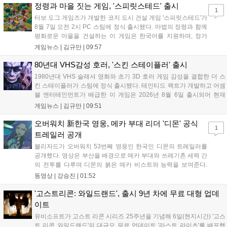
라고 밝혀 향후 행보에 기대감을 모으고 있다. 상세 정보는 공식 홈페이
정령과 마을 짓는 게임, '스피릿스테드' 출시
1
지에서 확인 가능하다....
터보 도그 게임즈가 개발한 코지 도시 건설 게임 '스피릿스테드'가
8월 7일 오전 2시 PC 스팀에 정식 출시됐다. 마법의 정령과 함께
평화로운 마을을 건설하는 이 게임은 한국어를 지원하며, 정가
10,700원에서 10% 할인된 9,630원에 판매된다. 플레이어는 어
게임뉴스 |
김규만
|
09:57
드벤처 모드와 크리에이티브 모드를 통해 자유롭게 마을을 꾸미
고 정령을 활용해 공동체를 성장시킬 수 있다. 따뜻한 손그림 그
80년대 VHS감성 호러, '스킨 스테이플러' 출시
래픽이 특징이며, 부담 없이 즐길 수 있는 힐링 게임으로 기대를
1980년대 VHS 슬래셔 영화와 초기 3D 호러 게임 감성을 결합한 더 스
모으고 있다....
킨 스테이플러가 스팀에 정식 출시됐다. 테인티드 팩트가 개발하고 어셈
블 엔터테인먼트가 배급한 이 게임은 2026년 8월 6일 출시되어 현재
15,000원에 판매 중이다. 캐리언 시티를 배경으로 연쇄살인 사건을 추적
게임뉴스 |
김규만
|
09:51
하는 두 형사의 이야기를 다루며, 거친 복고풍 그래픽과 블랙 코미디를
통해 밀도 높은 공포를 선사한다....
오버워치 新한국 영웅, 메카 부대 리더 '디몬' 공식
1
트레일러 공개
블리자드가 오버워치 53번째 영웅인 한국인 디몬의 트레일러를
공개했다. 영상은 부산을 배경으로 메카 부대와 쓰레기촌 세력 간
의 전투를 다루며 디몬의 붉은 메카 비스트와 능력을 보여준다.
블리자드는 7일 게임플레이 영상 공개를 시작으로 10일 시즌4 트
동영상 |
강승진
|
01:52
레일러를 선보이며, 11일 시작되는 시즌4를 통해 디몬을 정식 출
시할 예정이다. 향후 메카 부대와 탈론의 대립이 본격화될 전망이
'고스트리콘: 와일드랜드', 출시 9년 차에 무료 대형 업데
다....
이트
유비소프트가 고스트 리콘 시리즈 25주년을 기념해 6일(현지시간) '고스
트 리콘 와일드랜드'의 대규모 무료 업데이트 '라스트 라이츠'를 배포했