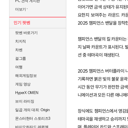
PC 견적 게시판
이어가면 금색 상태가 유지된다
더보기
요한지 보여주는 라운드 카
인기 팟벤
2025 챔피언스 밴달을 장착한
팟벤 바로가기
챔피언스 밴달의 킬 카운터는 
치지직
지 날짜 카운트가 표시된다. 
차벤
션 중 테마곡이 재생된다.
걸그룹
여행
2025 챔피언스 버터플라이 나
해외게임정보
기록하면 붉은 빛의 불꽃 윤곽
게임 영상
시간 동안 무기가 완전한 금색
HyperX OMEN
니메이션과 모든 다른 애니메
브이 라이징
일곱 개의 대죄: Origin
장식에도 챔피언스에서 영감을
몬스터헌터 스토리즈3
테마곡을 재생하고 승리까지 
며, 플레이어 카드와 스프레이
바이오하자드 레퀴엠