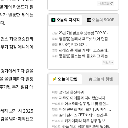
새로고침
몇 개의 라운드가 필
리가 발동한 뒤에는
오늘의 치지직
오늘의 SOOP
다.
26년 7월 팔로우 상승량 TOP 30 - 월간 치지직
잡담
피언스 최종 결승전까
풍월량) 놀래서 헤드셋 벗어 던짐
클립
임나은) 진짜 음지;;
클립
 무기 점검 애니메이
젠레스 존 제로 캐릭터 코스프레한 꽁주
짤방
풍월량) 물소는 왜 물소라고 하는거야? 아! 그만 ㅋㅋ 알았어 ㅋㅋ
클립
더보기+
로 경기에서 최다 킬을
을 올릴 때마다 일정
오늘의 팟벤
오늘의 핫벤
추가된 무기 점검 애
설악산 울산바위
여행
제주도 아이들과 다녀왔습니다.
여행
아스오라 성우 정보 및 출연작 모음
아스오라
버전 콘텐츠 미리 보기 | 3.6 버전 「신기루 속 등불 그림자, 속세에 깃든 검의 결심」이 8월 20일에 업데이트됩니다!
명조
히 보기 시 2025
실버 팰리스 CBT 화제의 순간·후기 모음
실팰
영감을 받아 제작됐으
카가미하라 하루 성우 정보 및 주요 필모
아스오라
'하늘 위의 공포' 도전과제 달성법
비스트