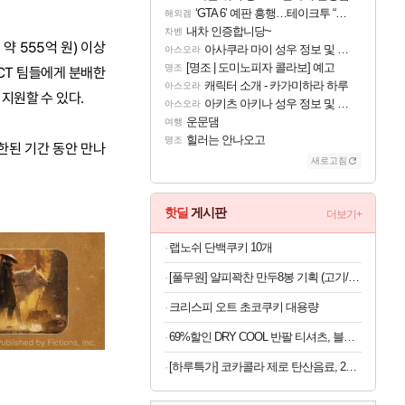
‘GTA 6’ 예판 흥행…테이크투 “내부 예상 크게 넘어”
해외겜
내차 인증합니당~
차벤
약 555억 원) 이상
아사쿠라 마이 성우 정보 및 주요 필모
아스오라
[명조 | 도미노피자 콜라보] 예고
명조
VCT 팀들에게 분배한
캐릭터 소개 - 카가미하라 하루
아스오라
지원할 수 있다.
아키츠 아키나 성우 정보 및 주요 필모
아스오라
운문댐
여행
힐러는 안나오고
명조
제한된 기간 동안 만나
새로고침
핫딜
게시판
더보기+
랩노쉬 단백쿠키 10개
[풀무원] 얄피꽉찬 만두8봉 기획 (고기/김치/교자/물만두 외)
크리스피 오트 초코쿠키 대용량
69%할인 DRY COOL 반팔 티셔츠, 블랙, L, 1장
[하루특가] 코카콜라 제로 탄산음료, 215ml, 30개