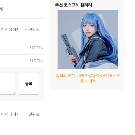
추천 코스프레 갤러리
개
이전페이지
맨위로
새로고침
새로고침
승리의 여신: 니케 기묭묭지 아르카나: 포
츈 메이트
등록
이전페이지
맨위로