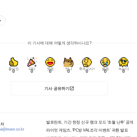
이 기사에 대해 어떻게 생각하시나요?
좋아요
파티
웃음
씬나
후속기사+
울음
녹는다
0
0
0
0
0
0
0
기사 공유하기
발로란트, 기간 한정 신규 랭크 모드 '초월 난투' 공개
기자
ee@inven.co.kr
라이엇 게임즈, 'PC방 VAL조각 이벤트' 귀환 발표