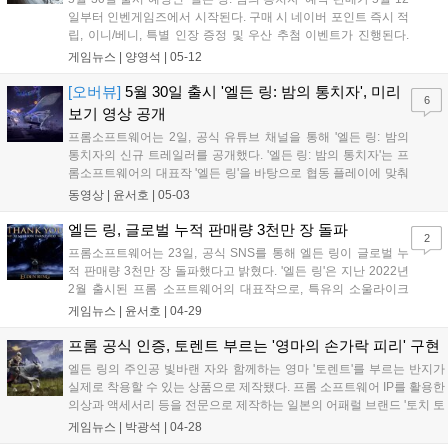
일부터 인벤게임즈에서 시작된다. 구매 시 네이버 포인트 즉시 적
립, 이니/베니, 특별 인장 증정 및 우산 추첨 이벤트가 진행된다.
'밤의 통치자'는 '엘든 링'의 스핀 오프 게임으로, 8명의 '밤을 건너
게임뉴스 |
양영석
|
05-12
는 자' 중 하나를 선택해 최대 3인 협동 플레이를 즐길 수 있다. 인
벤게임즈는 입점 기념으로 5월 23일까지 기대평 댓글 이벤트를
[오버뷰]
5월 30일 출시 '엘든 링: 밤의 통치자', 미리
6
진행, 추첨을 통해 우산을 증정한다....
보기 영상 공개
프롬소프트웨어는 2일, 공식 유튜브 채널을 통해 '엘든 링: 밤의
통치자의 신규 트레일러를 공개했다. '엘든 링: 밤의 통치자'는 프
롬소프트웨어의 대표작 '엘든 링'을 바탕으로 협동 플레이에 맞춰
새롭게 재해석한 게임이다. 유저는 8명의 '밤을 건너는 자' 중 한
동영상 |
윤서호
|
05-03
명을 선택, 최대 3인 협동으로 '밤의 왕'을 토벌해야 한다. 지난 2
월 마련된 미디어 시연...
엘든 링, 글로벌 누적 판매량 3천만 장 돌파
2
프롬소프트웨어는 23일, 공식 SNS를 통해 엘든 링이 글로벌 누
적 판매량 3천만 장 돌파했다고 밝혔다. '엘든 링'은 지난 2022년
2월 출시된 프롬 소프트웨어의 대표작으로, 특유의 소울라이크
액션에 독특한 미를 살린 오픈월드 그리고 다양한 전투 방식을 접
게임뉴스 |
윤서호
|
04-29
목한 것이 특징이다. 특히 소울라이크에 익숙하지 않은 유저도 적
응할 수 있게 여러 보조 수단을 마련...
프롬 공식 인증, 토렌트 부르는 '영마의 손가락 피리' 구현
엘든 링의 주인공 빛바랜 자와 함께하는 영마 '토렌트'를 부르는 반지가
실제로 착용할 수 있는 상품으로 제작됐다. 프롬 소프트웨어 IP를 활용한
의상과 액세서리 등을 전문으로 제작하는 일본의 어패럴 브랜드 '토치 토
치(TORCH TORCH)'가 금일(28일), '엘든 링'에 등장하는 필수 아이템 중
게임뉴스 |
박광석
|
04-28
하나인 '영마의 손가락 피리'를 액세서리 형태로 상품화했다...