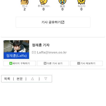
씬나
후속기사+
울음
녹는다
2
0
0
0
기사 공유하기
정재훈 기자
Laffa@inven.co.kr
정재훈
(Laffa)
페이지 구독하기
다른 기사 보기
기사 제보하기
목록
|
본문
|
△
|
▽