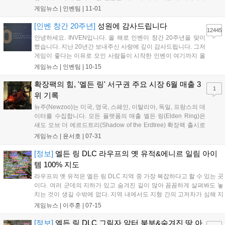
못했던 신작이 깜짝 흥행을 거두기도 했습니다. 특히 일본은 물론
게임뉴스 |
인벤팀
|
11-01
한국, 중국의 게임이 글로벌 시장에서 큰 흥행을 거두며 동아시아
3국에 대한 기대가 높아지기도 했습니다....
[인벤 창간 20주년]
성원에 감사드립니다
12445
안녕하세요. INVEN입니다. 올 해로 인벤이 창간 20주년을 맞이
했습니다. 지난 20년간 보내주신 사랑에 깊이 감사드립니다. 그저
게임이 좋다는 이유로 모인 사람들이 시작한 인벤이 여기까지 올
수 있었던 것은 보내주신 사랑과 성원 덕분이라고 생각합니다. 이
게임뉴스 |
인벤팀
|
10-15
럴 때는 강산이 두번 변했다는 말이 습관적으로 나오곤 하지만,
이제는 그 말을 쓰지 못하고, '고작...
확장팩의 힘, '엘든 링' 서구권 주요 시장 6월 매출 3
1
위 기록
뉴주(Newzoo)는 미국, 영국, 스페인, 이탈리아, 독일, 프랑스의 데
이터를 수집합니다. 모든 플랫폼의 매출 엘든 링(Elden Ring)은
섀도 오브 더 에르드트리(Shadow of the Erdtree) 확장팩 출시로
인해 상위 20위 프로젝트 중 가장 큰 성장을 보였습니다. 이 게임
게임뉴스 |
윤서호
|
07-31
은 6월 매출 순위에서 3위를 기록했습니다. 1위와 2위는 각각
포...
[정보]
엘든 링 DLC 라우프의 옛 유적&에니르 일림 아이
템 100% 지도
라우프의 옛 유적은 엘든 링 DLC 지역 중 가장 복잡하다고 할 수 있는 곳
이다. 여러 군데의 지하가 있고 숨겨진 길이 많아 꼼꼼하게 살펴봐도 놓
치는 것이 생길 수밖에 없다. 지역 내에서도 지형 간의 고저차가 심해 지
도만 봐서는 정확한 위치를 알기 어려우니 검색을 통해 영상 자료를 활
게임뉴스 |
이주훈
|
07-15
용하자. 에니르 일림은 라우프의 옛 유적보다 복잡하지는 않지만 지도에
상세...
[정보]
엘든 링 DLC 그림자 알터 북부&숨겨진 땅 아