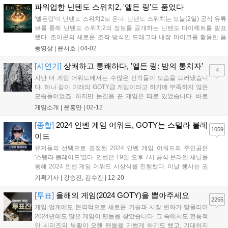
파워업한 닌텐도 스위치2, '엘든 링'도 품었다
'엘든링'이 닌텐도 스위치2로 온다. 닌텐도 스위치는 오늘(2일) 공식 유튜
브를 통해 닌텐도 스위치2의 정보를 공개하는 닌텐도 다이렉트를 발표
했다. 조이콘의 새로운 조작 방식인 드래그와 내장 마이크를 활용한 음
성 인식, 채팅 그리고 4K와 120FPS 지원 등 닌텐도 스위치2의 사양을
동영상 |
윤서호
|
04-02
발표한 것에 이어, 자사의 신작 그리고 파워업한 닌텐도 스위치2에 대응
할...
[시연기]
상쾌하고 통쾌하다, '엘든 링: 밤의 통치자'
4
지난 더 게임 어워드에서는 수많은 신작들이 모습을 드러냈습니
다. 하나 같이 미래의 GOTY급 게임이라고 하기에 부족하지 않은
모습들이었죠. 하지만 눈길을 끈 게임은 따로 있었습니다. 바로
'엘든 링: 밤의 통치자(이하 밤의 통치자)'가 그 주인공입니다.
게임소개 |
윤홍만
|
02-12
DLC나 확장팩이 아닌 스탠드 얼론 타이틀이라는 것도 여러모로
특이했지만, 그 이상으로 눈길을 끌었던 건...
[종합]
2024 인벤 게임 어워드, GOTY는 스텔라 블레
1059
이드
유저들의 선택으로 결정된 2024 인벤 게임 어워드의 주인공은
'스텔라 블레이드'였다. 인벤은 19일 오후 7시 공식 온라인 채널을
통해 2024 인벤 게임 어워드 시상식을 진행했다. 이날 행사는 권
이슬 아나운서, 인플루언서 인간젤리, 인벤 김수진 기자가 총 13
기획기사 |
강승진, 김수진
|
12-20
개 부문의 수상작을 발표하며 진행을 맡았다. 또한, 2024 인벤 어
워드는 올해 비경쟁 부문 '...
[투표]
올해의 게임(2024 GOTY)을 뽑아주세요
2255
게임 업계에도 본격적으로 새로운 기술과 시장 변화가 맞물리며
2024년에도 많은 게임이 팬들을 찾았습니다. 그 속에서도 전통적
인 시리즈의 부활이 오랜 팬들을 기쁘게 하기도 했고, 기대하지