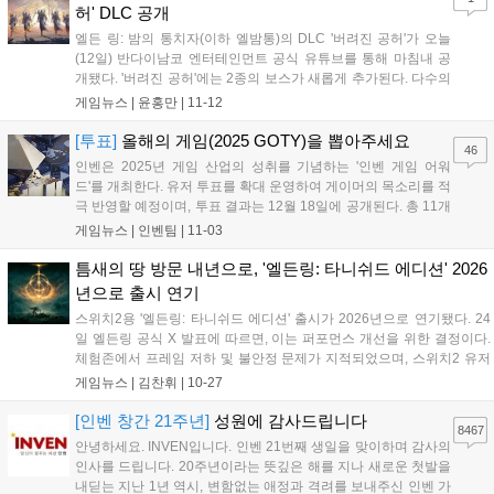
다. 티켓 예매는 3월 20일(금)부터 NOL 티켓에서 가능하다....
허' DLC 공개
엘든 링: 밤의 통치자(이하 엘밤통)의 DLC '버려진 공허'가 오늘
(12일) 반다이남코 엔터테인먼트 공식 유튜브를 통해 마침내 공
개됐다. '버려진 공허'에는 2종의 보스가 새롭게 추가된다. 다수의
천사형 보스와 붉은 괴물 형태를 띤 거대한 보스가 그것이다. 한
게임뉴스 |
윤홍만
|
11-12
가지 특이한 점은 본편에서 최종 보스를 뜻하는 '밤의 왕'과는 다
소 별개의 보스로 보인다는 것...
[투표]
올해의 게임(2025 GOTY)을 뽑아주세요
46
인벤은 2025년 게임 산업의 성취를 기념하는 '인벤 게임 어워
드'를 개최한다. 유저 투표를 확대 운영하여 게이머의 목소리를 적
극 반영할 예정이며, 투표 결과는 12월 18일에 공개된다. 총 11개
부문에서 유저 투표로 수상작을 결정하며, '올해의 게임'과 '최고
게임뉴스 |
인벤팀
|
11-03
의 기대작' 등 다양한 부문에 투표할 수 있다. 투표는 11월 23일까
지 진행되며, 참여자에게는 추첨을 통해 경품을 제공하는 이벤트
틈새의 땅 방문 내년으로, '엘든링: 타니쉬드 에디션' 2026
도 진행한다....
년으로 출시 연기
스위치2용 '엘든링: 타니쉬드 에디션' 출시가 2026년으로 연기됐다. 24
일 엘든링 공식 X 발표에 따르면, 이는 퍼포먼스 개선을 위한 결정이다.
체험존에서 프레임 저하 및 불안정 문제가 지적되었으며, 스위치2 유저
들은 내년에 '엘든링'과 독점 소울 게임 '더스크 블러드'를 플레이하게 된
게임뉴스 |
김찬휘
|
10-27
다. 엘든링은 2022년 출시 이후 플랫폼 확장과 스핀오프 출시를 이어가
고 있다....
[인벤 창간 21주년]
성원에 감사드립니다
8467
안녕하세요. INVEN입니다. 인벤 21번째 생일을 맞이하며 감사의
인사를 드립니다. 20주년이라는 뜻깊은 해를 지나 새로운 첫발을
내딛는 지난 1년 역시, 변함없는 애정과 격려를 보내주신 인벤 가