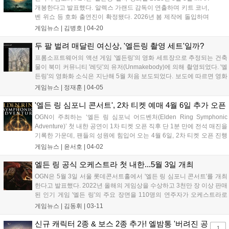
개봉한다고 발표했다. 알렉스 가랜드 감독이 연출하며 키트 코너,
벤 위쇼 등 호화 출연진이 확정됐다. 2026년 봄 제작에 돌입하며
3천만 장 팔린 원작 팬들의 기대가 크다....
게임뉴스 |
김병호
|
04-20
두 팔 벌려 매달린 여신상, '엘든링 촬영 세트'일까?
프롬소프트웨어의 액션 게임 '엘든링'의 영화 세트장으로 추정되는 건축
물이 북미 커뮤니티 '레딧'의 유저(Unmakebody)에 의해 촬영되었다. '엘
든링'의 영화화 소식은 지난해 5월 처음 보도되었다. 보도에 따르면 영화
는 'A24'스튜디오와 반다이 남코 엔터테인먼트, DNA 필름이 공동 제작
게임뉴스 |
정재훈
|
04-05
하며, 원작의 서사를 담당한 '조지 R.R 마틴'이 참여하는 것...
'엘든 링 심포니 콘서트', 2차 티켓 예매 4월 6일 추가 오픈
OGN이 주최하는 ‘엘든 링 심포닉 어드벤처(Elden Ring Symphonic
Adventure)’ 첫 내한 공연이 1차 티켓 오픈 직후 단 1분 만에 전석 매진을
기록한 가운데, 팬들의 성원에 힘입어 오는 4월 6일, 2차 티켓 오픈 진행
이 확정됐다. 티켓을 구하지 못한 관객들의 지속적인 문의와 요청이 이
게임뉴스 |
윤서호
|
04-02
어진 데 따른 조치로, 보다 많은 팬들이 이번...
엘든 링 공식 오케스트라 첫 내한...5월 3일 개최
OGN은 5월 3일 서울 롯데콘서트홀에서 '엘든 링 심포니 콘서트'를 개최
한다고 발표했다. 2022년 올해의 게임상을 수상하고 3천만 장 이상 판매
된 인기 게임 '엘든 링'의 주요 장면을 110명의 연주자가 오케스트라로
재현하는 공연이다. 한주헌 지휘 아래 코리아필름심포니오케스트라와
게임뉴스 |
김동휘
|
03-11
KFSO 콰이어가 무대에 오르며, 4K 영상, 조명, 사운드 이펙트가 더해져
게임 속 세계를 생생하게 체험하는 몰입감 넘치는 경험을 선사할 예정이
신규 캐릭터 2종 & 보스 2종 추가! 엘밤통 '버려진 공
1