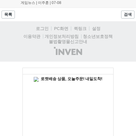
전방 위주로 회피하는 것이 중요 ▣ 보스 위치 에니르 일림 지역
게임뉴스 |
이주훈
|
07-08
의 메인보스로 등장. ▣ 약속의 왕 라단 공략 핵심 포인트 1.티에
리에, 안스바흐 같은 조력자는 라단의 체...
목록
검색
로그인
PC화면
퀵링크
설정
청소년보호정책
이용약관
개인정보처리방침
불법촬영물신고안내
(주)
인
벤