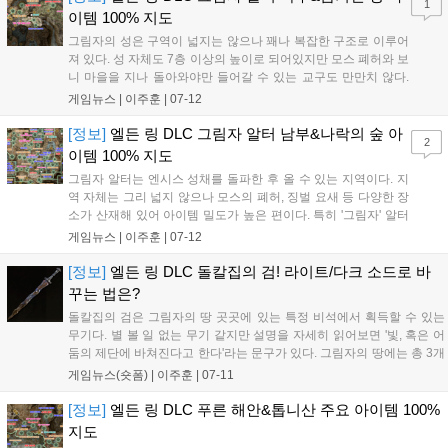
1
이템 100% 지도
그림자의 성은 구역이 넓지는 않으나 꽤나 복잡한 구조로 이루어
져 있다. 성 자체도 7층 이상의 높이로 되어있지만 모스 폐허와 보
니 마을을 지나 돌아와야만 들어갈 수 있는 교구도 만만치 않다.
지도를 보고 바로 아이템의 정확한 위치를 알아내는 것은 사실상
게임뉴스 |
이주훈
|
07-12
불가능하므로, 자신에게 필요한 아이템을 확인하고 직접 탐색 및
영상 검색으로 위치를 알아내보자. 정식 명...
[정보]
엘든 링 DLC 그림자 알터 남부&나락의 숲 아
2
이템 100% 지도
그림자 알터는 엔시스 성채를 돌파한 후 올 수 있는 지역이다. 지
역 자체는 그리 넓지 않으나 모스의 폐허, 징벌 요새 등 다양한 장
소가 산재해 있어 아이템 밀도가 높은 편이다. 특히 '그림자' 알터
라는 이름답게 꽤 많은 수의 그림자 나무 파편을 얻게 된다. 정식
게임뉴스 |
이주훈
|
07-12
명칭은 그림자 알터 남부가 아니나 편의상 그림자의 성 밑 지역을
남부로 지칭하여 표시했다. 나락...
[정보]
엘든 링 DLC 돌칼집의 검! 라이트/다크 소드로 바
꾸는 법은?
돌칼집의 검은 그림자의 땅 곳곳에 있는 특정 비석에서 획득할 수 있는
무기다. 별 볼 일 없는 무기 같지만 설명을 자세히 읽어보면 '빛, 혹은 어
둠의 제단에 바쳐진다고 한다'라는 문구가 있다. 그림자의 땅에는 총 3개
의 비석이 있으며 이곳에 돌칼집의 검을 가져가는 것으로 무기를 라이트
게임뉴스(숏폼) |
이주훈
|
07-11
소드 또는 다크 소드로 변환할 수 있다. 주의할 점은 제단을 방문하는
순...
[정보]
엘든 링 DLC 푸른 해안&톱니산 주요 아이템 100%
지도