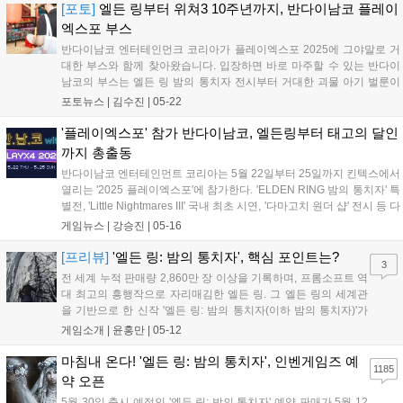
본을 모두 맡는다. A24는 미드소마, 에...
[포토]
엘든 링부터 위쳐3 10주년까지, 반다이남코 플레이
엑스포 부스
반다이남코 엔터테인먼크 코리아가 플레이엑스포 2025에 그야말로 거
대한 부스와 함께 찾아왔습니다. 입장하면 바로 마주할 수 있는 반다이
남코의 부스는 엘든 링 밤의 통치자 전시부터 거대한 괴물 아기 벌룬이
눈길을 사로잡는 리틀 나이트메어3 체험 존, 화사함과 귀여움으로 무장
포토뉴스 |
김수진
|
05-22
한 다마고치 원더 샵, 태고의 달인 스탬프 랠리 등 정말 다양한 콘텐츠로
가득 채워졌습...
'플레이엑스포' 참가 반다이남코, 엘든링부터 태고의 달인
까지 총출동
반다이남코 엔터테인먼트 코리아는 5월 22일부터 25일까지 킨텍스에서
열리는 '2025 플레이엑스포'에 참가한다. 'ELDEN RING 밤의 통치자' 특
별전, 'Little Nightmares III' 국내 최초 시연, '다마고치 원더 샵' 전시 등 다
양한 체험존과 이벤트가 마련된다. '태고의 달인' 스탬프 랠리, PAC-MAN
게임뉴스 |
강승진
|
05-16
45주년 기념 행사, '더 위쳐 3' 10주년 기념 이벤트도 진행된다. 현장에서
는 게임 타이틀 및 굿즈 한정 판매와 IP 라이선스 상담도 가능하다....
[프리뷰]
'엘든 링: 밤의 통치자', 핵심 포인트는?
3
전 세계 누적 판매량 2,860만 장 이상을 기록하며, 프롬소프트 역
대 최고의 흥행작으로 자리매김한 엘든 링. 그 엘든 링의 세계관
을 기반으로 한 신작 '엘든 링: 밤의 통치자(이하 밤의 통치자)'가
오는 5월 30일 정식 출시를 앞두고 있다. '밤의 통치자'는 엘든 링
게임소개 |
윤홍만
|
05-12
의 스핀오프이자 첫 스탠드얼론 타이틀이다. 기존의 DLC가 원작
의 콘텐츠를 확장하는 개념...
마침내 온다! '엘든 링: 밤의 통치자', 인벤게임즈 예
1185
약 오픈
5월 30일 출시 예정인 '엘든 링: 밤의 통치자' 예약 판매가 5월 12