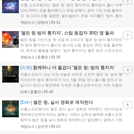
2
는 꾸준한 패치와 함께 듀오 플레이 추가, DLC 출시 등으로 게임
프롬 소프트웨어는 '엘든 링: 밤의 통치자'의 출하량이 출시 하루
을 확장할 계획이다....
만에 200만 장을 돌파했다고 30일 밝혔다. 원작 기반 코옵 플레이
와 로그라이크를 결합한 멀티플레이 전용 타이틀인 '밤의 통치
자'는 출시와 함께 스팀 동시 접속자 수 30만 명을 넘어서는 등 인
게임뉴스 |
양영석
|
05-31
기를 끌고 있다. 31일에는 1.02 패치를 통해 버그 수정 및 솔로 플
레이 탐험 개선이 이루어질 예정이다....
'엘든 링 밤의 통치자', 스팀 동접자 30만 명 돌파
7
엘든 링을 기반으로 한 코옵 로그라이크 '엘든 링 밤의 통치자(이
하 밤의 통치자)'가 출시와 동시에 스팀 동접자 30만 명을 돌파하
며, 쾌조의 출발을 알렸다. '밤의 통치자'는 엘든 링의 스핀오프이
자 첫 스탠드얼론 타이틀이다. 기존의 DLC가 원작의 콘텐츠를 확
게임뉴스 |
윤홍만
|
05-30
장하는 개념이라면, '밤의 통치자'는 스핀오프로서 원작을 기반으
로 새롭게 재해석한 게임이라고 할...
[리뷰]
함께하니 더 즐겁다 '엘든 링: 밤의 통치자'
4
프롬소프트가 야심 차게 내놓은 새로운 도전작 '엘든 링: 밤의 통
치자(이하 밤의 통치자)'가 오는 5월 30일 정식 출시를 앞두고 있
습니다. DLC나 확장팩에 익숙한 프롬소프트이지만, 이번 작품은
결이 다릅니다. 기존 콘텐츠를 '확장'하는 대신 원작을 토대로 완
리뷰 |
윤홍만
|
05-28
전히 '새로운' 게임을 만들어냈기 때문입니다. 엘든 링의 전투 시
스템에 세션제와 협동 플레이를 접...
[Ent+]
엘든 링, 실사 영화로 제작된다
6
프롬소프트웨어의 엘든 링이 실사 영화로 제작된다. 반다이남코
엔터테인먼트와 A24는 알렉스 가랜드 감독과 협력해 프롬소프트
웨어의 엘든 링을 실사 영화로 제작한다고 발표했다. 알렉스 가랜
드는 엑스 마키나와 시빌 워, 워페어 등을 연출했으며, 28일 후의
게임뉴스 |
김수진
|
05-23
각본을 담당한 바 있다. 이번 엘든 링 실사 영화에서는 연출과 각