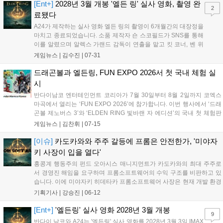
서 확인할 수 있습니다....
[Ent+]
2028년 3월 개봉 '엘든 링' 실사 영화, 촬영 완
2
료됐다
A24가 제작하는 실사 영화 엘든 링의 촬영이 6개월간의 대장정을
마치고 종료되었습니다. 소품 제작자 숀 스코필드가 SNS를 통해
이를 알렸으며 알렉스 가랜드 감독이 연출을 맡고 킷 코너, 벤 위
쇼 등 화려한 출연진이 참여했습니다. 후반 작업에 돌입한 영화
게임뉴스 |
김수진
|
07-31
엘든 링은 오는 2028년 3월 3일 개봉을 목표로 하고 있어 전 세계
팬들의 기대감을 높이고 있습니다....
드래곤볼과 엘든링, FUN EXPO 2026서 첫 국내 체험 실
시
반다이남코 엔터테인먼트 코리아가 7월 30일부터 8월 2일까지 코엑스
마곡에서 열리는 ‘FUN EXPO 2026’에 참가합니다. 이번 행사에서 ‘드래
곤볼 제노버스 3’와 ‘ELDEN RING 빛바랜 자 에디션’의 국내 첫 체험판
이 공개되며, 사전 신청 없이 현장에서 자유롭게 플레이할 수 있습니다.
게임뉴스 |
김찬휘
|
07-15
또한 부스에서는 설문 조사와 경품 증정 등 다채로운 현장 이벤트가 진
행될 예정입니다. 자세한 정보는 공식 홈페이지를 통해 추후 공개됩니
[이슈]
카도카와와 주주 갈등에 프롬은 안전한가, '미야자
다....
키 사장이 입을 열다'
홍콩계 행동주의 펀드 오아시스 매니지먼트가 카도카와의 최대 주주로
서 경영진 해임을 요구하며 프롬소프트웨어의 수익 구조를 비판하고 있
습니다. 이에 미야자키 히데타카 프롬소프트웨어 사장은 현재 개발 환경
에 만족하며 창작의 자유를 누리고 있다고 밝혔습니다. 이번 갈등의 향
기획기사 |
강승진
|
06-12
방은 오는 24일 열리는 카도카와 정기 주주총회에서 나쓰노 다케시 사장
재임안 표결을 통해 결정될 예정입니다....
[Ent+]
'엘든링' 실사 영화 2028년 3월 개봉
9
반다이 남코와 A24는 '엘든링' 실사 영화를 2028년 3월 3일 IMAX