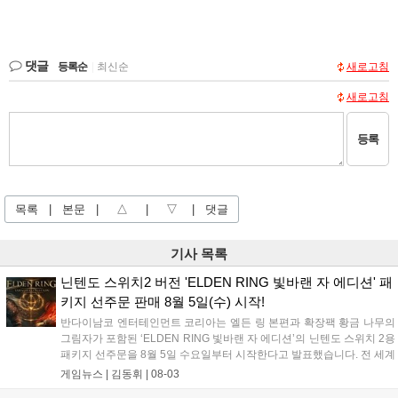
댓글
등록순
|
최신순
새로고침
새로고침
등록
목록
|
본문
|
△
|
▽
|
댓글
기사 목록
닌텐도 스위치2 버전 'ELDEN RING 빛바랜 자 에디션' 패
키지 선주문 판매 8월 5일(수) 시작!
반다이남코 엔터테인먼트 코리아는 엘든 링 본편과 확장팩 황금 나무의
그림자가 포함된 ‘ELDEN RING 빛바랜 자 에디션’의 닌텐도 스위치 2용
패키지 선주문을 8월 5일 수요일부터 시작한다고 발표했습니다. 전 세계
누적 판매 3천만 장을 돌파한 이 게임은 미야자키 히데타카와 조지 R. R.
게임뉴스 |
김동휘
|
08-03
마틴이 협업한 다크 판타지 액션 RPG로, 상세 정보는 공식 홈페이지에