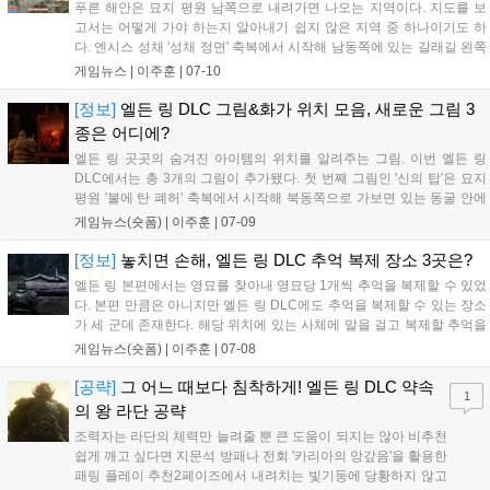
푸른 해안은 묘지 평원 남쪽으로 내려가면 나오는 지역이다. 지도를 보
고서는 어떻게 가야 하는지 알아내기 쉽지 않은 지역 중 하나이기도 하
다. 엔시스 성채 '성채 정면' 축복에서 시작해 남동쪽에 있는 갈래길 왼쪽
으로 내려가 진행하면 푸른 해안에 도달할 수 있다. 반대로 톱니산은 초
게임뉴스 |
이주훈
|
07-10
반부터 용굴을 통해 쉽게 진입할 수 있는 곳이다. 용굴을 돌파하면 입구
에 톱니산...
[정보]
엘든 링 DLC 그림&화가 위치 모음, 새로운 그림 3
종은 어디에?
엘든 링 곳곳의 숨겨진 아이템의 위치를 알려주는 그림. 이번 엘든 링
DLC에서는 총 3개의 그림이 추가됐다. 첫 번째 그림인 '신의 탑'은 묘지
평원 '불에 탄 폐허' 축복에서 시작해 북동쪽으로 가보면 있는 동굴 안에
서 획득할 수 있다. 그다음 '신전 도시 폐허' 축복에서 시작해 동쪽에 있는
게임뉴스(숏폼) |
이주훈
|
07-09
영기류를 타고 위로 올라가자. 올라가서 우측의 절벽 라인을 타고...
[정보]
놓치면 손해, 엘든 링 DLC 추억 복제 장소 3곳은?
엘든 링 본편에서는 영묘를 찾아내 영묘당 1개씩 추억을 복제할 수 있었
다. 본편 만큼은 아니지만 엘든 링 DLC에도 추억을 복제할 수 있는 장소
가 세 군데 존재한다. 해당 위치에 있는 사체에 말을 걸고 복제할 추억을
선택하면 된다. 첫 번째 장소는 묘지 평원 남동쪽에 있는 '리아의 손가락
게임뉴스(숏폼) |
이주훈
|
07-08
유적'에서 찾을 수 있다. 용굴을 통해 도달할 수 있으며 가는 길에...
[공략]
그 어느 때보다 침착하게! 엘든 링 DLC 약속
1
의 왕 라단 공략
조력자는 라단의 체력만 늘려줄 뿐 큰 도움이 되지는 않아 비추천
쉽게 깨고 싶다면 지문석 방패나 전회 '카리아의 앙갚음'을 활용한
패링 플레이 추천2페이즈에서 내려치는 빛기둥에 당황하지 않고