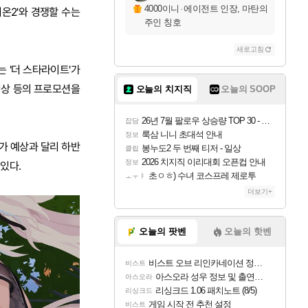
4000이니
·
에이전트 인장, 마탄의
온2'와 경쟁할 수는
주인 칭호
새로고침
는 '더 스타라이트'가
 영상 등의 프로모션을
오늘의 치지직
오늘의 SOOP
26년 7월 팔로우 상승량 TOP 30 - 월간 치지직
잡담
룩삼 니니 초대석 안내
정보
조가 예상과 달리 하반
봉누도2 두 번째 티저 - 일상
클립
2026 치지직 이리대회 오픈컵 안내
정보
있다.
초ㅇㅎ) 수녀 코스프레 제로투
ㅗㅜㅑ
더보기+
오늘의 팟벤
오늘의 핫벤
비스트 오브 리인카네이션 정보/공략글 모음
비스트
아스오라 성우 정보 및 출연작 모음
아스오라
리싱크드 1.06 패치노트 (8/5)
리싱크드
게임 시작 전 추천 설정
비스트