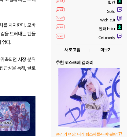
LIVE
힐칸
LIVE
Softu
LIVE
witch_cult
치를 차지한다. 모바
LIVE
엔터 Enter
반감을 드러내는 팬들
LIVE
Celureanity
 없다.
새로고침
더보기
 위축되던 시장 분위
추천 코스프레 갤러리
 접근성을 통해, 글로
승리의 여신: 니케 팀스파클-나야 블랑: 77