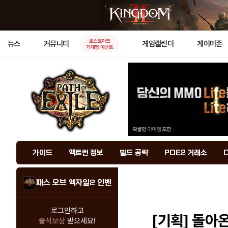
로스트아크
뉴스
커뮤니티
게임캘린더
게이머존
기대평 이벤트
가이드
액트런 정보
빌드 공략
POE2 거래소
패스 오브 엑자일2 인벤
로그인하고
[기획]
돌아온
출석보상
받으세요!