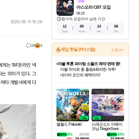
모집
아스오라 CBT 모집
08.19
참가자 모집까지 남은 기간
2025-09-11 16:29
12
09
24
06
Days
Hours
Min
Sec
29
3
게임 핫딜 (PC/스팀)
스토어+
마블 투혼 파이팅 소울즈 예약 판매 중!
게는 'RF온라인 넥
마블 히어로 총 출동&화려한 격투!
다는 의미가 있다. 그
네이버 포인트 혜택까지!
인벤게임즈 8월 특별 할인!
드래곤소드: 어웨이크닝 입점!
문명 7 특별 할인!
귀무자: 검의 길 예약 판매 중!
비스트 오브 리인카네이션 정식 출시!
커세어 코브 출시 기념 할인!
더 렐릭 퍼스트 가디언 정식 출시
베데스다 40주년 기념 할인 중!
캡콤 프렌차이즈 할인 진행 중!
캡콤 일부 상품 상시 할인
스타워즈 은하계 레이서
로블록스 기프트 카드 공식 입점
 여타 개발사에게 다
인기 퍼블리셔 모음!
스팀으로 만나는 드래곤소드!
조선&고려 DLC 출시 예정
10% 할인과
게임프릭 신작 IP
해적'섬'을 발전시키자!
설화x하드코어 액션!
베데스다의 명작들을
몬헌, 바하 등 인기 IP를
몬헌 와일즈 & 드래곤즈 도그마2
인벤게임즈에서 10% 추가 적립
Robux를 가장 안전하고
최대 90% 할인가를 만나보세요!
네이버혜택과 함께 만나보세요!
50%할인&추가 적립까지!
이니&베니 혜택까지!
네이버 혜택가와 함께 예약하세요!
할인&네이버혜택으로 만나보세요!
네이버페이 혜택과 만나보세요!
40주년 프로모션으로 만나보세요!
할인가에 만나보세요!
일부 에디션 상시 할인!
혜택으로 예약 판매 중
편안하게 충전하세요
팰월드 Palworld
드래곤소드 어웨이
크닝 DragonSword A
wakening
5%
32,000
10%