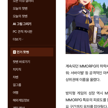
오픈 이슈 갤러리
오늘의 핫벤
오늘의 팟벤
AI 그림 그리기
PC 견적 게시판
더보기
인기 팟벤
팟벤 바로가기
계속되던 MMORPG의 하락세
치지직
워: 서바이벌' 등 공격적인 
차벤
상위권에 이름을 올렸다.
걸그룹
여행
방치형 게임의 성장 역시 M
MMORPG 특유의 피로도를 
해외게임정보
요 구간까지 유저를 잡아뒀다. 