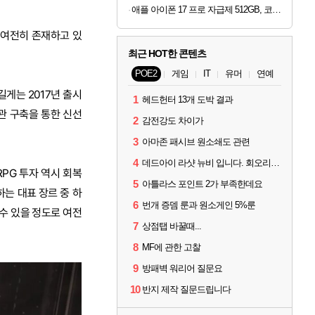
애플 아이폰 17 프로 자급제 512GB, 코스믹 오렌지
 여전히 존재하고 있
최근 HOT한 콘텐츠
POE2
게임
IT
유머
연예
길게는 2017년 출시
1
헤드헌터 13개 도박 결과
계관 구축을 통한 신선
2
감전강도 차이가
3
아마존 패시브 원소쇄도 관련
4
데드아이 라샷 뉴비 입니다. 회오리사격은 왜 쓰는건가요?
PG 투자 역시 회복
5
아틀라스 포인트 2가 부족한데요
는 대표 장르 중 하
6
번개 증뎀 룬과 원소게인 5%룬
수 있을 정도로 여전
7
상점탭 바꿀때...
8
MF에 관한 고찰
9
방패벽 워리어 질문요
10
반지 제작 질문드립니다