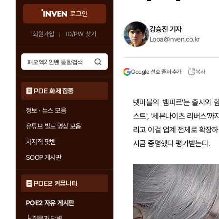
로그인
강승진 기자
회원가입
ID/PW 찾기
Looa@inven.co.kr
Google 선호 출처 추가
복사
POE 화제 집중
넷마블의 '뱀피르'는 출시와 
정보 · 뉴스 모음
스트', '세븐나이츠 리버스'
유튜브 빌드 영상 모음
리고 이걸 업계 전체로 확장하
치지직 팟벤
시금 증명했다 평가받는다.
SOOP 게시판
POE2 커뮤니티
POE2 자유 게시판
└
질문과 답변