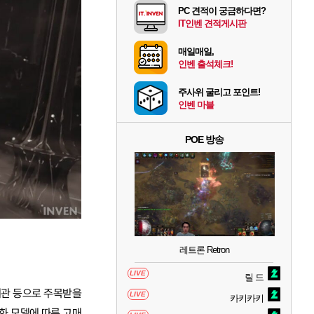
PC 견적이 궁금하다면?
IT인벤 견적게시판
매일매일,
인벤 출석체크!
주사위 굴리고 포인트!
인벤 마블
POE 방송
레트론 Retron
LIVE
릴 드
계관 등으로 주목받을
LIVE
카키카키
화 모델에 따른 고매