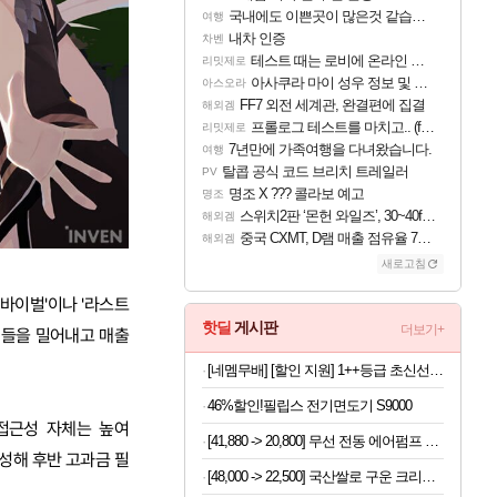
국내에도 이쁜곳이 많은것 같습니다
여행
내차 인증
차벤
테스트 때는 로비에 온라인 기능이 있는데
리밋제로
아사쿠라 마이 성우 정보 및 주요 필모
아스오라
FF7 외전 세계관, 완결편에 집결
해외겜
프롤로그 테스트를 마치고.. (feat. 리아)
리밋제로
7년만에 가족여행을 다녀왔습니다.
여행
탈콥 공식 코드 브리치 트레일러
PV
명조 X ??? 콜라보 예고
명조
스위치2판 ‘몬헌 와일즈’, 30~40fps 목표 추정
해외겜
중국 CXMT, D램 매출 점유율 7%…글로벌 4위로 부상
해외겜
새로고침
바이벌'이나 '라스트
핫딜
게시판
더보기+
임들을 밀어내고 매출
[네멤무배] [할인 지원] 1++등급 초신선 투뿔 한우 육회 200g+200g
46%할인!필립스 전기면도기 S9000
 접근성 자체는 높여
[41,880 -> 20,800] 무선 전동 에어펌프 휴대용 7200mAh (자동차, 자전거)
성해 후반 고과금 필
[48,000 -> 22,500] 국산쌀로 구운 크리스피 치즈롤 100개입 x 2박스