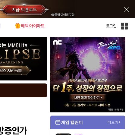
혜택.아이마트
로그인
인
벤
전
체
사
이
트
맵
게임 캘린더
더보기+
 방증인가