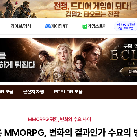
X
최대 90% 할인
라이브/영상
게이밍/IT
게임스토어
8월 프로모션
DB 모음
은신처 자랑
POE1 DB 모음
MMORPG 귀환, 변화와 수요 사이
 MMORPG, 변화의 결과인가 수요의