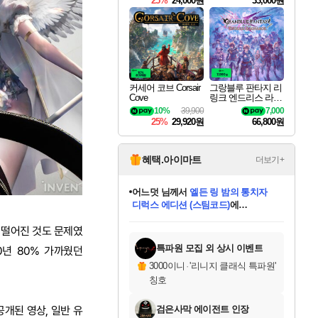
25%
24,000원
33,000원
커세어 코브 Corsair
그랑블루 판타지 리
Cove
링크 엔드리스 라그
나로크 Granblue Fa
10%
39,900
7,000
ntasy Relink Endless
25%
29,920원
66,800원
Ragnarok
혜택.아이마트
더보기+
어느덧
님께서
엘든 링 밤의 통치자
디럭스 에디션 (스팀코드)
에
당첨되셨습니다.
동작그만
님께서
(본편포함) 데이브 더
다이버 인 더 정글 번들 (스팀코드)
에
미오몬도
아기쿠키
eksxo
칠부
설레임v
당첨되셨습니다.
영웅97
우는무
유리별
나무아래쉼터
달빛아이
밍끼
해무
스태지
안드레아
어느날
꺽다리아조씨
농업코코
꾸링내
님께서
님께서
님께서
님께서
님께서
님께서
님께서
님께서
님께서
님께서
님께서
님께서
님께서
님께서
님께서
님께서
네이버페이 1만원
로블록스 기프트카드
엘든 링 밤의 통치자
님께서
님께서
디스코 엘리시움 최종판
네이버페이 1만원
로블록스 기프트카드
(본편포함) 데이브 더
네이버페이 1만원
로블록스 기프트카드
인투 더 브리치
로블록스 기프트카드
엘든 링 밤의 통치자
(본편포함) 데이브 더
드래곤 퀘스트 XI S
파이어걸 핵 앤
몬스터 헌터 라이즈 +
로블록스
로블록스
 떨어진 것도 문제였
디럭스 에디션 (스팀코드)
다이버 인 더 정글 번들 (스팀코드)
(스팀코드)
교환권
1만원권
(스팀코드)
교환권
1만원권
기프트카드 1만 5천원권
지나간 시간을 찾아서 데피니티브
2만원권
디럭스 에디션 (스팀코드)
다이버 인 더 정글 번들 (스팀코드)
스플래시 레스큐 DX (스팀코드)
교환권
기프트카드 1만원권
선브레이크 (스팀코드)
8천원권
에 당첨되셨습니다.
에 당첨되셨습니다.
에 당첨되셨습니다.
에 당첨되셨습니다.
에 당첨되셨습니다.
를 교환.
를 교환.
에 당첨되셨습니다.
에 당첨되셨습니다.
에
를 교환.
를 교환.
에
에
에
에
에
당첨되셨습니다.
당첨되셨습니다.
에디션 (스팀코드)
당첨되셨습니다.
당첨되셨습니다.
당첨되셨습니다.
당첨되셨습니다.
를 교환.
특파원 모집 외 상시 이벤트
0년 80% 가까웠던
3000이니
·
'리니지 클래식 특파원'
칭호
검은사막 에이전트 인장
개된 영상, 일반 유