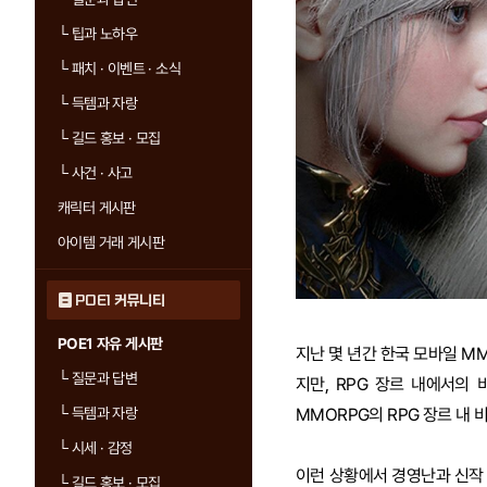
└
팁과 노하우
└
패치 · 이벤트 · 소식
└
득템과 자랑
└
길드 홍보 · 모집
└
사건 · 사고
캐릭터 게시판
아이템 거래 게시판
POE1 커뮤니티
POE1 자유 게시판
지난 몇 년간 한국 모바일 M
└
질문과 답변
지만, RPG 장르 내에서의
└
득템과 자랑
MMORPG의 RPG 장르 내 
└
시세 · 감정
이런 상황에서 경영난과 신작 
└
길드 홍보 · 모집