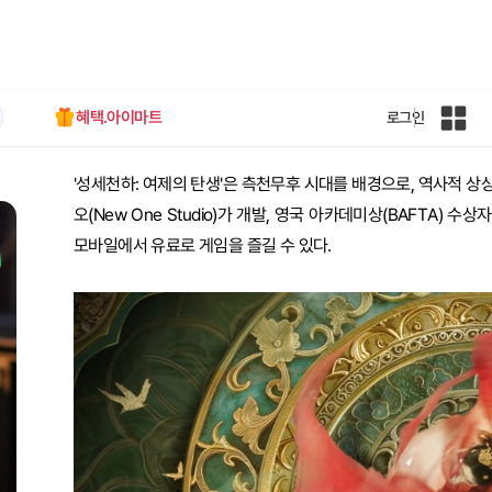
혜택.아이마트
로그인
인
벤
전
'성세천하: 여제의 탄생'은 측천무후 시대를 배경으로, 역사적 상
체
사
오(New One Studio)가 개발, 영국 아카데미상(BAFTA) 수
이
모바일에서 유료로 게임을 즐길 수 있다.
트
맵