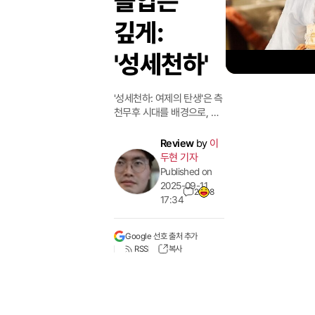
몰입은
깊게:
'성세천하'
'성세천하: 여제의 탄생'은 측
천무후 시대를 배경으로, 역
사적 상상력을 더해 재해석
한 당나라 황궁을 무대로 한
Review
by
이
다. 뉴 원 스튜디오(New
두현 기자
One Studio)가 개발, 영국
Published on
아카데미상(BAFTA) 수상자
2025-09-11
2
8
인 데미 구안(Demi Guan)
17:34
프로듀서가 총괄을 맡았다.
PC와 모바일에서 유료로 게
Google 선호 출처 추가
임을 즐길 수 있다. 이 작품은
RSS
복사
시리즈로 구성됐으며, 현재
출시된 1