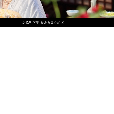
성세천하: 여제의 탄생 · 뉴 원 스튜디오