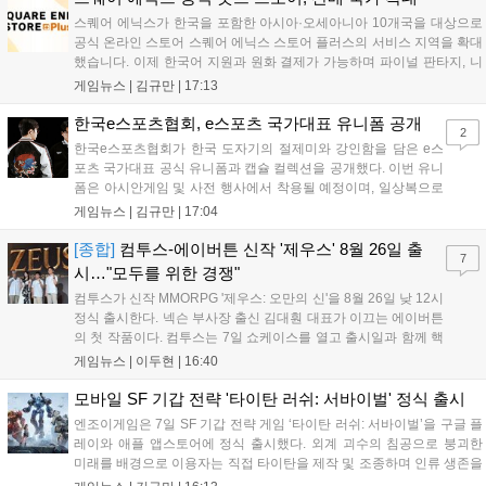
스퀘어 에닉스가 한국을 포함한 아시아·오세아니아 10개국을 대상으로
공식 온라인 스토어 스퀘어 에닉스 스토어 플러스의 서비스 지역을 확대
했습니다. 이제 한국어 지원과 원화 결제가 가능하며 파이널 판타지, 니
어 등 주요 게임의 피규어, 굿즈를 구매할 수 있습니다. 신상품이 순차적
게임뉴스 |
김규만
|
17:13
으로 추가될 예정이며 이용자는 사이트에서 국가를 한국으로 설정해 이
용 가능합니다....
한국e스포츠협회, e스포츠 국가대표 유니폼 공개
2
한국e스포츠협회가 한국 도자기의 절제미와 강인함을 담은 e스
포츠 국가대표 공식 유니폼과 캡슐 컬렉션을 공개했다. 이번 유니
폼은 아시안게임 및 사전 행사에서 착용될 예정이며, 일상복으로
구성된 컬렉션은 오는 8월 28일부터 골스튜디오 공식 홈페이지
게임뉴스 |
김규만
|
17:04
와 무신사, 오프라인 매장에서 판매된다. 다만 아시안게임 결선에
서는 대회 규정에 따라 별도의 유니폼을 착용할 계획이다....
[종합]
컴투스-에이버튼 신작 '제우스' 8월 26일 출
7
시…"모두를 위한 경쟁"
컴투스가 신작 MMORPG '제우스: 오만의 신'을 8월 26일 낮 12시
정식 출시한다. 넥슨 부사장 출신 김대훤 대표가 이끄는 에이버튼
의 첫 작품이다. 컴투스는 7일 쇼케이스를 열고 출시일과 함께 핵
심 콘텐츠, 유료화 정책, 운영 방향을 공개했다. 캐릭터명 선점은
게임뉴스 |
이두현
|
16:40
8월 13일 오후 8시 시작한다. '제우스: 오만의 신'은 최고신 제우스
의 오만으로 균열이...
모바일 SF 기갑 전략 '타이탄 러쉬: 서바이벌' 정식 출시
엔조이게임은 7일 SF 기갑 전략 게임 ‘타이탄 러쉬: 서바이벌’을 구글 플
레이와 애플 앱스토어에 정식 출시했다. 외계 괴수의 침공으로 붕괴한
미래를 배경으로 이용자는 직접 타이탄을 제작 및 조종하며 인류 생존을
위한 전투를 펼친다. 지휘관 모집, 피난처 운영, 연맹 협동 콘텐츠가 특징