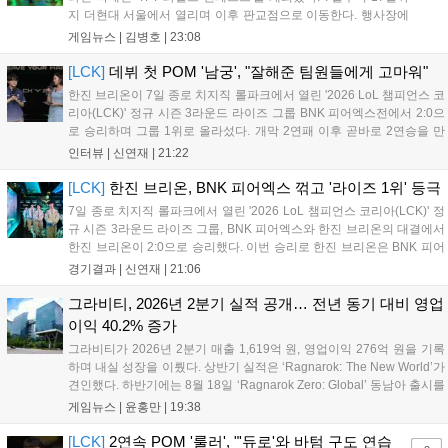
지 더현대 서울에서 열리며 이후 판교점으로 이동한다. 행사장에
는 체험, 스페셜, 무대 존이 마련됐으며 8일 오후 2시 인비테이셔
게임뉴스 |
김병호
|
23:08
널, 15일 오후 2시 스트리머 매치, 17일 오후 7시 30분 QWER 공
연 등 다채로운 일정이 준비되어 있다. 사전 예약은 조기 마감될
[LCK]
데뷔 첫 POM '남궁', "잘해준 팀원들에게 고마워"
만큼 큰 인기를 끌고 있다....
한진 브리온이 7일 종로 치지직 롤파크에서 열린 '2026 LoL 챔피언스 코
리아(LCK)' 정규 시즌 3라운드 라이즈 그룹 BNK 피어엑스전에서 2:0으
로 승리하며 그룹 1위로 올라섰다. 개막 2연패 이후 곧바로 2연승을 만
들어내면서 이어질 4라운드에 대한 기대감을 올렸다. 다음은 이날 데뷔
인터뷰 |
신연재
|
21:22
첫 POM을 수상한 '남궁' 남궁성훈의 POM 인터뷰 전문이다....
[LCK]
한진 브리온, BNK 피어엑스 꺾고 '라이즈 1위' 등극
7일 종로 치지직 롤파크에서 열린 '2026 LoL 챔피언스 코리아(LCK)' 정
규 시즌 3라운드 라이즈 그룹, BNK 피어엑스와 한진 브리온의 대결에서
한진 브리온이 2:0으로 승리했다. 이번 승리로 한진 브리온은 BNK 피어
엑스를 제치고 라이즈 그룹 1위로 올라섰다. 1세트, 한진 브리온이 '로머'
경기결과 |
신연재
|
21:06
조우진의 로크를 중심으로 게임을 유리하게 풀어갔다. '...
그라비티, 2026년 2분기 실적 공개… 전년 동기 대비 영업
이익 40.2% 증가
그라비티가 2026년 2분기 매출 1,619억 원, 영업이익 276억 원을 기록
하며 내실 성장을 이뤘다. 상반기 실적은 ‘Ragnarok: The New World’가
견인했다. 하반기에는 8월 18일 ‘Ragnarok Zero: Global’ 동남아 출시를
시작으로 9월 3일 ‘달려라 헤베레케 EX’, 9월 22일 ‘갈바테인’ 등 다양한
게임뉴스 |
윤홍만
|
19:38
신작을 선보인다. 4분기에는 ‘쟈레코 아케이드 콜렉션’과 ‘라이트 오디세
이’ 출시가 예정돼 있으며, 2027년에는 ‘Ragnarok 3’ 등 대작을 글로벌
[LCK]
2연속 POM '룰러', "'듀로'와 바텀 구도 연습