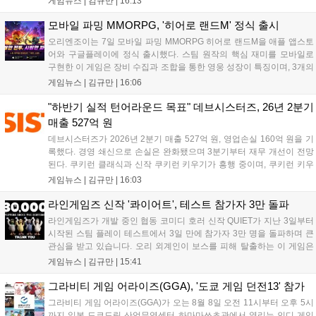
게임뉴스 |
김규만
|
16:13
이며 출시를 기념해 접속 시 영웅 경험치와 다이아몬드 등 다양한 성장
지원 보상을 제공한다. 상세 내용은 공식 커뮤니티에서 확인 가능하다....
모바일 파밍 MMORPG, '히어로 랜드M' 정식 출시
오리엔조이는 7일 모바일 파밍 MMORPG 히어로 랜드M을 애플 앱스토
어와 구글플레이에 정식 출시했다. 스팀 원작의 핵심 재미를 모바일로
구현한 이 게임은 장비 수집과 조합을 통한 영웅 성장이 특징이며, 3개의
무기 스킬을 활용한 전략적 전투와 길드전 등 다양한 콘텐츠를 제공한
게임뉴스 |
김규만
|
16:06
다. 정식 출시를 기념해 사전예약자 50만 명 달성 보상을 포함한 다양한
혜택을 지급하며, 상세 내용은 공식 라운지에서 확인할 수 있다. 이용자
"하반기 실적 턴어라운드 목표" 데브시스터즈, 26년 2분기
는 게임 접속 및 주요 콘텐츠 플레이를 통해 성장을 지원받을 수 있다....
매출 527억 원
데브시스터즈가 2026년 2분기 매출 527억 원, 영업손실 160억 원을 기
록했다. 경영 쇄신으로 손실은 완화됐으며 3분기부터 재무 개선이 전망
된다. 쿠키런 클래식과 신작 쿠키런 키우기가 흥행 중이며, 쿠키런 키우
기는 13일 첫 업데이트를 시작으로 2주 간격의 콘텐츠를 제공한다. 또한
게임뉴스 |
김규만
|
16:03
9월 미국 로블록스 개발자 컨퍼런스에 참여해 IP 생태계를 확장할 계획
이다. 회사는 비용 효율화와 신작 흥행을 통해 하반기 실적 턴어라운드
라인게임즈 신작 '콰이어트', 테스트 참가자 3만 돌파
를 이끌 방침이다....
라인게임즈가 개발 중인 협동 코미디 호러 신작 QUIET가 지난 3일부터
시작된 스팀 플레이 테스트에서 3일 만에 참가자 3만 명을 돌파하며 큰
관심을 받고 있습니다. 오리 외계인이 보스를 피해 탈출하는 이 게임은
최대 4인 협동을 지원하며, 소음 관리와 물리 법칙을 활용한 전략적 플레
게임뉴스 |
김규만
|
15:41
이가 핵심입니다. 라인게임즈는 수집된 이용자 피드백을 반영해 게임성
을 개선 중이며, 상세 정보는 스팀 페이지에서 확인 가능합니다....
그라비티 게임 어라이즈(GGA), '도쿄 게임 던전13' 참가
그라비티 게임 어라이즈(GGA)가 오는 8월 8일 오전 11시부터 오후 5시
까지 일본 도쿄도립 산업무역센터 하마마쓰초관에서 열리는 인디 게임