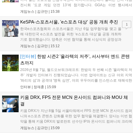
전시회 ‘도쿄 게임 던전 13’에 참가합니다. GGA는 이번 행사에서
‘JALECO ARCADE COLLECTION’ 시리즈의 미공개 작품 12종을 최초
게임뉴스 |
김규만
|
15:38
공개하며, ‘다함께 쿠키요미. 월드 한국 Ver.’ 등 다양한 인디 게임을 선보
입니다. 시연 참여 관람객에게는 선착순으로 특별 굿즈를 증정하며, 인
KeSPA-스포츠서울, 'e스포츠 대상' 공동 개최 추진
1
디 게임 생태계 활성화와 신규 타이틀 반응 확인을 목표로 합니다....
한국e스포츠협회와 스포츠서울은 지난 6일 업무협약을 맺고 올
해 대한민국 e스포츠 발전을 위한 ‘e스포츠 대상’을 공동 개최하
기로 합의했습니다. 양측은 이번 협약을 통해 시상식의 공정성과
전문성을 강화하고 MZ세대를 겨냥한 미디어 영향력을 확대해 e
게임뉴스 |
김규만
|
15:12
스포츠 전 종목을 아우르는 대표 연례 행사로 육성할 계획입니다.
김영만 회장은 10년 만에 재추진되는 이번 시상식이 e스포츠의
[인터뷰]
한밤 시즌2 '울라텍의 저주', 서사부터 엔드 콘텐
성과와 가치를 널리 알리는 권위 있는 행사가 되도록 노력하겠다
츠까지
고 밝혔습니다....
2026년 8월 7일, 월드오브워크래프트: 한밤의 두 번째 시즌 '울라텍의 저
주' 개발자 인터뷰가 진행되었습니다. 이번 업데이트는 신규 야외 지역
'똬리의 섬'과 공격대 '맹독 심연', 야외 우두머리를 인스턴스로 재해석한
'소굴'을 포함합니다. 개발진은 하우징 시스템 개선 및 신화+ 던전 로테이
인터뷰 |
정재훈
|
15:09
션, 공격대 보상 강화 등을 예고하며, 한국 팬들의 열정적인 성원에 감사
를 표했습니다....
키움 DRX, FPS 전문 MCN 온사이드 컴퍼니와 MOU 체
결
키움 DRX가 지난 8월 5일 서울타워에서 FPS 전문 MCN 온사이드 컴퍼
니와 e스포츠 콘텐츠 강화를 위한 업무 협약을 체결했다. 양사는 이번 협
약을 통해 키움 DRX의 발로란트 선수단 IP와 온사이드 컴퍼니의 크리에
이터 네트워크를 결합하여 정규 및 특별 콘텐츠를 공동 기획한다. 또한
게임뉴스 |
김규만
|
15:09
디지털 콘텐츠 제작을 넘어 팬들이 직접 참여하는 오프라인 행사 등 온·