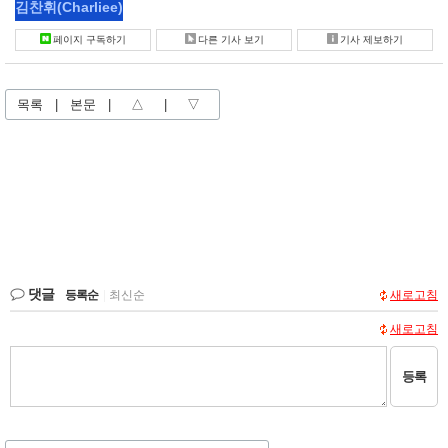
김찬휘
(Charliee)
페이지 구독하기
다른 기사 보기
기사 제보하기
목록
|
본문
|
△
|
▽
댓글
등록순
|
최신순
새로고침
새로고침
등록