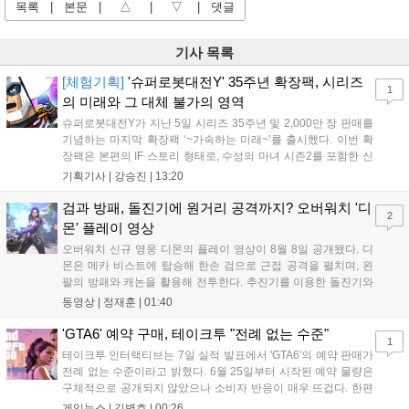
목록
|
본문
|
△
|
▽
|
댓글
기사 목록
[체험기획]
'슈퍼로봇대전Y' 35주년 확장팩, 시리즈
1
의 미래와 그 대체 불가의 영역
슈퍼로봇대전Y가 지난 5일 시리즈 35주년 및 2,000만 장 판매를
기념하는 마지막 확장팩 ‘~가속하는 미래~’를 출시했다. 이번 확
장팩은 본편의 IF 스토리 형태로, 수성의 마녀 시즌2를 포함한 신
규 참전작과 크로스오버 합체기를 선보이며 작품을 완결 짓는다.
기획기사 |
강승진
|
13:20
기존 연출의 한계와 로봇 게임 시장의 어려움 속에서도 팬들이 원
하는 몰입감 있는 서사와 조합을 구현하며 시리즈의 미래를 향한
검과 방패, 돌진기에 원거리 공격까지? 오버워치 '디
2
새로운 가능성을 제시했다....
몬' 플레이 영상
오버워치 신규 영웅 디몬의 플레이 영상이 8월 8일 공개됐다. 디
몬은 메카 비스트에 탑승해 한손 검으로 근접 공격을 펼치며, 왼
팔의 방패와 캐논을 활용해 전투한다. 추진기를 이용한 돌진기와
참격 형태의 궁극기를 보유했고, 메카 파괴 시 맨몸으로 기관총을
동영상 |
정재훈
|
01:40
사용하는 특징이 있다. 디몬은 오는 8월 12일 시작되는 시즌4 부
산의 영웅들 업데이트를 통해 정식 출시될 예정이다....
'GTA6' 예약 구매, 테이크투 "전례 없는 수준"
1
테이크투 인터랙티브는 7일 실적 발표에서 'GTA6'의 예약 판매가
전례 없는 수준이라고 밝혔다. 6월 25일부터 시작된 예약 물량은
구체적으로 공개되지 않았으나 소비자 반응이 매우 뜨겁다. 한편
11월 19일 PS5와 Xbox 시리즈 X|S로 정식 출시될 예정이며, 록
게임뉴스 |
김병호
|
00:26