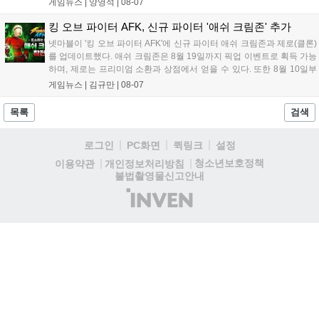
게임뉴스 |
양영석
|
08-07
다. 현재 25개 이상의 프로젝트에 도입된 이 서비스는 사후 대응
중심의 운영 방식을 사전 대비 체계로 전환하며 데이터 기반의 효
킹 오브 파이터 AFK, 신규 파이터 '애쉬 크림존' 추가
율적인 의사결정을 지원하고 있습니다....
넷마블이 '킹 오브 파이터 AFK'에 신규 파이터 애쉬 크림존과 제로(클론)
를 업데이트했다. 애쉬 크림존은 8월 19일까지 픽업 이벤트로 획득 가능
하며, 제로는 프리미엄 소환과 상점에서 얻을 수 있다. 또한 8월 10일부
터 14일까지 럭키 엘피 이벤트로 론을, 13일부터 26일까지 트로피칼 아
게임뉴스 |
김규만
|
08-07
일랜드 이벤트로 펫 블레이즈와 팝시를 선보일 예정이다. 이번 업데이트
로 전략적 전투의 재미가 더욱 강화될 것으로 기대된다....
목록
검색
로그인
PC화면
퀵링크
설정
청소년보호정책
이용약관
개인정보처리방침
불법촬영물신고안내
(주)
인
벤