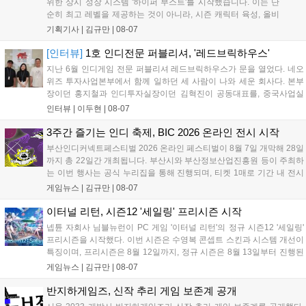
위한 상시 성장 시스템 '하이퍼 부스트'를 시작했습니다. 이는 단
순히 최고 레벨을 제공하는 것이 아니라, 시즌 캐릭터 육성, 올비
아 아카데미 수료, 아침의 나라 설화 진행 등 4단계 과정을 통해
기획기사 |
김규만
|
08-07
게임에 적응하며 공방합 750을 목표로 성장하는 구조입니다. 이
용자는 과제를 완수하며 동(V) 투발라 장비와 검은별 무기, 카라
[인터뷰]
1호 인디전문 퍼블리셔, '레드브릭하우스'
자드 장신구 등을 획득해 주요 콘텐츠에 진입할 수 있습니다....
지난 6월 인디게임 전문 퍼블리셔 레드브릭하우스가 문을 열었다. 네오
위즈 투자사업본부에서 함께 일하던 세 사람이 나와 세운 회사다. 본부
장이던 홍지철과 인디투자실장이던 김혁진이 공동대표를, 중국사업실
장이던 이민정이 이사를 맡았다. 출범 한 달여 만에 위메이드맥스의 전
인터뷰 |
이두현
|
08-07
략적 투자와 카카오벤처스 등 5개 벤처캐피털의 재무적 투자가 연달아
들어왔다. 서비스 중인...
3주간 즐기는 인디 축제, BIC 2026 온라인 전시 시작
부산인디커넥트페스티벌 2026 온라인 페스티벌이 8월 7일 개막해 28일
까지 총 22일간 개최됩니다. 부산시와 부산정보산업진흥원 등이 주최하
는 이번 행사는 공식 누리집을 통해 진행되며, 티켓 1매로 기간 내 전시
작을 제한 없이 체험할 수 있습니다. 일반 및 루키 부문 등 다양한 인디게
게임뉴스 |
김규만
|
08-07
임을 선보이며 개발자와의 소통 기능도 제공합니다. 장소 제약 없이 전
세계 누구나 참여 가능한 이번 행사는 역대 최대 규모로 열려 인디게임
이터널 리턴, 시즌12 '세일링' 프리시즌 시작
생태계 확장에 기여할 전망입니다....
넵튠 자회사 님블뉴런이 PC 게임 '이터널 리턴'의 정규 시즌12 '세일링'
프리시즌을 시작했다. 이번 시즌은 수영복 콘셉트 스킨과 시스템 개선이
특징이며, 프리시즌은 8월 12일까지, 정규 시즌은 8월 13일부터 진행된
다. 실험체 관찰일지 추가와 후반부 전략 강화를 위한 다중 크로노 스피
게임뉴스 |
김규만
|
08-07
어 도입 등 다양한 업데이트와 풍성한 이벤트가 마련되어 이용자들의 기
대를 모으고 있다....
반지하게임즈, 신작 추리 게임 보존계 공개