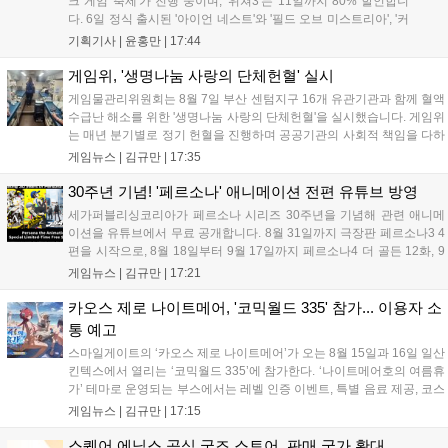
크 게임 축제'가 진행 중이며, '위쳐3'는 11일까지 80% 할인합니
다. 6일 정식 출시된 '아이언 네스트'와 '필드 오브 미스트리아', '커
세어 코브'가 호평받고 있습니다. 한편, 7일 출시된 '마블 투혼'은
기획기사 |
윤홍만
|
17:44
태그 시스템에 대한 호불호가 갈리며 복합적 평가를 기록 중입니
다. 유비소프트의 '고스트리콘: 와일드랜드'는 7년 만의 대규모 업
게임위, '생명나눔 사랑의 단체헌혈' 실시
데이트 '라스트 라이츠'와 함께 95% 할인 중입니다....
게임물관리위원회는 8월 7일 부산 센텀지구 16개 유관기관과 함께 혈액
수급난 해소를 위한 '생명나눔 사랑의 단체헌혈'을 실시했습니다. 게임위
는 매년 분기별로 정기 헌혈을 진행하며 공공기관의 사회적 책임을 다하
고 있으며, 이번 행사에는 영화진흥위원회 등 14개 기관 임직원이 동참
게임뉴스 |
김규만
|
17:35
해 생명 나눔을 실천했습니다. 서태건 위원장은 이웃의 생명을 지키는
따뜻한 실천에 참여한 모든 임직원에게 감사의 뜻을 전하며 헌혈 문화
30주년 기념! '페르소나' 애니메이션 전편 유튜브 방영
확산에 앞장섰습니다....
세가퍼블리싱코리아가 페르소나 시리즈 30주년을 기념해 관련 애니메
이션을 유튜브에서 무료 공개합니다. 8월 31일까지 극장판 페르소나3 4
편을 시작으로, 8월 18일부터 9월 17일까지 페르소나4 더 골든 12화, 9
월 15일부터 10월 14일까지 페르소나5 시리즈가 순차 공개됩니다. 또한
게임뉴스 |
김규만
|
17:21
8월 16일까지 SNS를 통해 축하 메시지를 모집하며, 선정된 내용은 기념
영상 및 대형 전광판에 소개될 예정입니다....
카오스 제로 나이트메어, '코믹월드 335' 참가... 이용자 소
통 예고
스마일게이트의 ‘카오스 제로 나이트메어’가 오는 8월 15일과 16일 일산
킨텍스에서 열리는 ‘코믹월드 335’에 참가한다. ‘나이트메어호의 여름휴
가’ 테마로 운영되는 부스에서는 레벨 인증 이벤트, 특별 음료 제공, 코스
프레 모델 포토존 등 다채로운 행사가 진행된다. 유명 코스어 7인이 캐릭
게임뉴스 |
김규만
|
17:15
터로 변신해 이용자를 맞이하며, SNS 인증 시 추가 굿즈도 증정한다. 자
세한 정보는 공식 커뮤니티에서 확인 가능하다....
스퀘어 에닉스 공식 굿즈 스토어, 판매 국가 확대