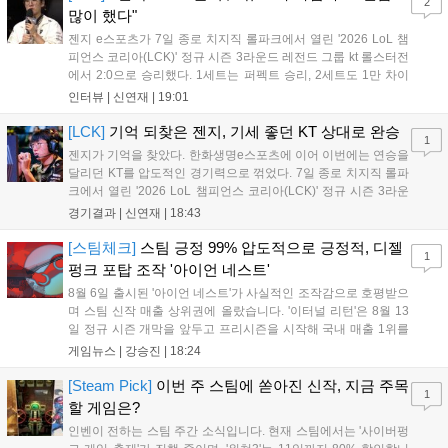
2
출시할 계획이다. 그라비티는 조인트벤처 설립과 라그나로크 에코 시스
많이 했다"
템 구축을 통해 신성장 동력을 확보할 방침이다....
젠지 e스포츠가 7일 종로 치지직 롤파크에서 열린 '2026 LoL 챔
피언스 코리아(LCK)' 정규 시즌 3라운드 레전드 그룹 kt 롤스터전
에서 2:0으로 승리했다. 1세트는 퍼펙트 승리, 2세트도 1만 차이
를 벌리며 25분 만에 승리하면서 말 그대로 압도적인 경기력을 선
인터뷰 |
신연재
|
19:01
보였다. '룰러' 박재혁은 1세트 코그모, 2세트 이즈리얼로 맹활약
하며 POM에 선정됐...
[LCK]
기억 되찾은 젠지, 기세 좋던 KT 상대로 완승
1
젠지가 기억을 찾았다. 한화생명e스포츠에 이어 이번에는 연승을
달리던 KT를 압도적인 경기력으로 꺾었다. 7일 종로 치지직 롤파
크에서 열린 '2026 LoL 챔피언스 코리아(LCK)' 정규 시즌 3라운
드 레전드 그룹, kt 롤스터와 젠지 e스포츠의 대결에서 젠지가 압
경기결과 |
신연재
|
18:43
승을 거뒀다. 개막주까지만 해도 급격하게 흔들리던 젠지였지만,
기억을 되찾기라도 한 듯 1,...
[스팀체크]
스팀 긍정 99% 압도적으로 긍정적, 디젤
1
펑크 포탑 조작 '아이언 네스트'
8월 6일 출시된 '아이언 네스트'가 사실적인 조작감으로 호평받으
며 스팀 신작 매출 상위권에 올랐습니다. '이터널 리턴'은 8월 13
일 정규 시즌 개막을 앞두고 프리시즌을 시작해 국내 매출 1위를
기록했습니다. 25주년을 맞은 '고스트 리콘' 시리즈는 8월 6일 쇼
게임뉴스 |
강승진
|
18:24
케이스와 함께 대규모 할인을 진행하며 순위가 급상승했고, 신작
'마블 투혼: 파이팅 소울즈'와 레트로 수리 시뮬레이션 '리스토
[Steam Pick]
이번 주 스팀에 쏟아진 신작, 지금 주목
1
리'도 스팀에 정식 출시되었습니다....
할 게임은?
인벤이 전하는 스팀 주간 소식입니다. 현재 스팀에서는 '사이버펑