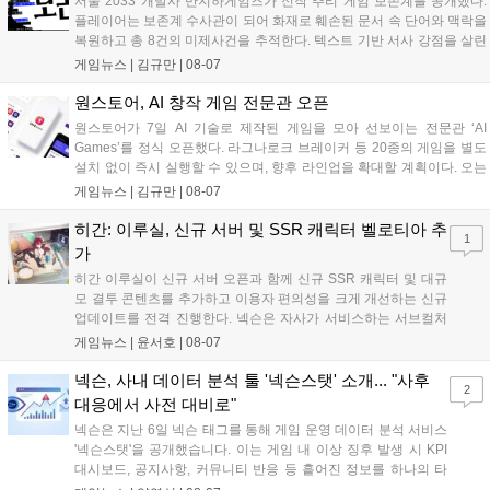
서울 2033 개발사 반지하게임즈가 신작 추리 게임 보존계를 공개했다.
플레이어는 보존계 수사관이 되어 화재로 훼손된 문서 속 단어와 맥락을
복원하고 총 8건의 미제사건을 추적한다. 텍스트 기반 서사 강점을 살린
이번 게임은 정보 조합과 사건 재구성이 핵심이며, 현재 스팀 상점 페이
게임뉴스 |
김규만
|
08-07
지가 공개되었다. 반지하게임즈는 2027년 상반기 정식 출시를 목표로
개발에 박차를 가하고 있다....
원스토어, AI 창작 게임 전문관 오픈
원스토어가 7일 AI 기술로 제작된 게임을 모아 선보이는 전문관 ‘AI
Games’를 정식 오픈했다. 라그나로크 브레이커 등 20종의 게임을 별도
설치 없이 즉시 실행할 수 있으며, 향후 라인업을 확대할 계획이다. 오는
11일부터는 게임 실행 시 할인 쿠폰을 지급하는 오픈 기념 이벤트도 진
게임뉴스 |
김규만
|
08-07
행된다. 이번 서비스는 누구나 AI를 활용해 게임을 제작하고 유통할 수
있는 환경을 조성해 창작자와 이용자 모두에게 새로운 경험을 제공할 것
히간: 이루실, 신규 서버 및 SSR 캐릭터 벨로티아 추
1
으로 기대된다....
가
히간 이루실이 신규 서버 오픈과 함께 신규 SSR 캐릭터 및 대규
모 결투 콘텐츠를 추가하고 이용자 편의성을 크게 개선하는 신규
업데이트를 전격 진행한다. 넥슨은 자사가 서비스하는 서브컬처
게임 히간 이루실에 신규 서버 'world3'을 개설하고 신규 캐릭터
게임뉴스 |
윤서호
|
08-07
및 이벤트 스토리를 포함한 대규모 콘텐츠 업데이트를 적용했다.
이번 업데이트를 통해 어둠 속 서큐버스...
넥슨, 사내 데이터 분석 툴 '넥슨스탯' 소개... "사후
2
대응에서 사전 대비로"
넥슨은 지난 6일 넥슨 태그를 통해 게임 운영 데이터 분석 서비스
'넥슨스탯'을 공개했습니다. 이는 게임 내 이상 징후 발생 시 KPI
대시보드, 공지사항, 커뮤니티 반응 등 흩어진 정보를 하나의 타
임라인에 연결해 원인을 빠르게 파악하도록 돕는 관제 허브입니