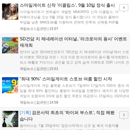
오프라인 연계 프로그램을 순차적으로 선보이며 e스포츠 생태계 확장에
스마일게이트 신작 '이클립스', 9월 10일 정식 출시
4
나설 계획이다....
스마일게이트가 엔픽셀이 개발한 MMORPG 신작 이클립스: 더
어웨이크닝을 오는 9월 10일 정식 출시합니다. 이 게임은 플레이
부담을 낮춘 MMOLite를 지향하며 전략적 전투와 선택형 PvP를
특징으로 합니다. 현재 공식 홈페이지와 앱 마켓에서 사전등록을
게임뉴스 |
김규만
|
15:07
진행 중이며 참여자에게는 초월 소환권 등 다양한 보상을 제공합
니다. 또한 카카오톡 채널 추가 시 주차별 스페셜 쿠폰과 한정 스
SD건담 지 제네레이션 이터널, '라크로아의 용사' 이벤트
킨, 경품 이벤트 등 풍성한 혜택을 마련해 이용자들의 기대를 모
재개최
으고 있습니다....
반다이 남코 엔터테인먼트가 ‘SD건담 지 제네레이션 이터널’에서 스토
리 이벤트 ‘SD건담 외전Ⅰ 지크 지온 편 라크로아의 용사’를 재개최한다.
보스 배틀로 카드다스 코인을 얻고 강적 습격 이벤트로 SSR 나이트 건
담을 획득할 수 있다. 로그인 보너스로 최대 다이아 3,000개를 지급하며,
게임뉴스 |
김규만
|
15:01
8월 31일까지 실물대 유니콘 건담 입상 피날레를 기념해 SSR 유닛을 전
원 증정한다. 또한 9월 30일까지 공식 유튜브에서 특별 프로그램을 시청
"최대 90%" 스마일게이트 스토브 여름 할인 시작
할 수 있다....
스마일게이트 게임 플랫폼 스토브가 7일부터 17일까지 500여 종의 게
임을 최대 90% 할인하는 쿨썸머 빅세일을 진행한다. 페치카 등 다양한
게임이 포함되며 3차에 걸친 할인 쿠폰도 제공된다. 15일에는 1920년대
경성 배경의 신작 그날의 신문이 출시되며, 15일부터 17일까지는 국내
게임뉴스 |
김규만
|
14:58
개발사 게임을 위한 시크릿 쿠폰도 추가 발행될 예정이다. 자세한 내용
은 공식 페이지에서 확인 가능하다....
[기획]
검은사막 최초의 '하이퍼 부스트', 직접 해봤
3
습니다
펄어비스는 7월 29일부터 '검은사막'에서 신규 및 복귀 이용자를