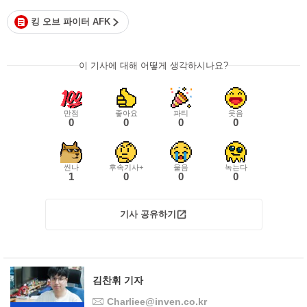
킹 오브 파이터 AFK
이 기사에 대해 어떻게 생각하시나요?
만점
좋아요
파티
웃음
0
0
0
0
씬나
후속기사+
울음
녹는다
1
0
0
0
기사 공유하기
김찬휘 기자
Charliee@inven.co.kr