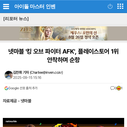
아이돌 마스터
인벤
[리포터 뉴스]
넷마블 '킹 오브 파이터 AFK', 플레이스토어 1위
안착하며 순항
김찬휘 기자
(
Charliee@inven.co.kr
)
2025-09-15 15:16
Google 선호 출처 추가
0
1
자료제공 - 넷마블