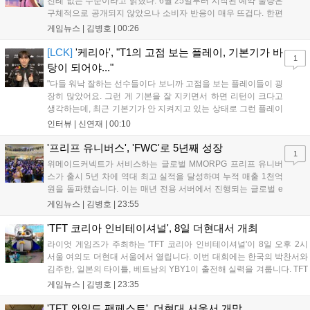
전례 없는 수준이라고 밝혔다. 6월 25일부터 시작된 예약 물량은
구체적으로 공개되지 않았으나 소비자 반응이 매우 뜨겁다. 한편
11월 19일 PS5와 Xbox 시리즈 X|S로 정식 출시될 예정이며, 록
게임뉴스 |
김병호
|
00:26
스타 게임즈는 한국 시각 28일 오전 4시 넷플릭스를 통해 장편 영
상 'Grand Theft Auto VI: An Extended Look'을 최초 공개할 계획
[LCK]
'케리아', "T1의 고점 보는 플레이, 기본기가 바
1
이다....
탕이 되어야..."
"다들 워낙 잘하는 선수들이다 보니까 고점을 보는 플레이들이 굉
장히 많았어요. 그런 게 기본을 잘 지키면서 하면 리턴이 크다고
생각하는데, 최근 기본기가 안 지켜지고 있는 상태로 그런 플레이
를 추구하다 보니까 팀적으로 안 좋은 사고가 계속 많이 났던 것
인터뷰 |
신연재
|
00:10
같습니다." T1은 6일 서울 종로구 치지직 롤파크에서 열린 '2026
LoL 챔피언스 코리아(LCK)'...
'프리프 유니버스', 'FWC'로 5년째 성장
1
위메이드커넥트가 서비스하는 글로벌 MMORPG 프리프 유니버
스가 출시 5년 차에 역대 최고 실적을 달성하며 누적 매출 1천억
원을 돌파했습니다. 이는 매년 전용 서버에서 진행되는 글로벌 e
스포츠 대회 FWC의 영향이 큽니다. FWC는 이용자가 동일한 조
게임뉴스 |
김병호
|
23:55
건에서 시즌을 함께 즐기는 구조로, 올해 4월 시작된 FWC 2026
은 전년 대비 매출과 이용자 지표가 대폭 상승하는 성과를 냈습니
'TFT 코리아 인비테이셔널', 8일 더현대서 개최
다. 오는 10월 필리핀 마닐라에서 총상금 11만 달러 규모의 제4회
라이엇 게임즈가 주최하는 'TFT 코리아 인비테이셔널'이 8일 오후 2시
FWC 그랜드 파이널이 개최될 예정이며, 위메이드커넥트는 이를
서울 여의도 더현대 서울에서 열립니다. 이번 대회에는 한국의 박찬서와
통해 커뮤니티 중심의 장기 성장 모델을 지속할 방침입니다....
김주한, 일본의 타이틀, 베트남의 YBY1이 출전해 실력을 겨룹니다. TFT
는 소속팀 없이 개인 자격으로 참가하는 독특한 대회 구조를 가지며, 누
게임뉴스 |
김병호
|
23:35
구나 참여 가능한 '소파에서 왕관까지'라는 철학을 실천하고 있습니다.
17일까지 이어지는 이번 행사는 신규 세트 체험과 공연 등 다양한 즐길
'TFT 와일드 팬페스트', 더현대 서울서 개막