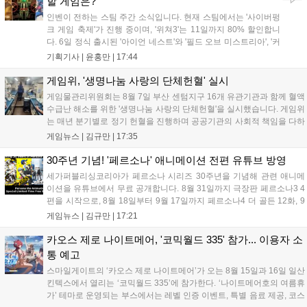
할 게임은?
인벤이 전하는 스팀 주간 소식입니다. 현재 스팀에서는 '사이버펑
크 게임 축제'가 진행 중이며, '위쳐3'는 11일까지 80% 할인합니
다. 6일 정식 출시된 '아이언 네스트'와 '필드 오브 미스트리아', '커
세어 코브'가 호평받고 있습니다. 한편, 7일 출시된 '마블 투혼'은
기획기사 |
윤홍만
|
17:44
태그 시스템에 대한 호불호가 갈리며 복합적 평가를 기록 중입니
다. 유비소프트의 '고스트리콘: 와일드랜드'는 7년 만의 대규모 업
게임위, '생명나눔 사랑의 단체헌혈' 실시
데이트 '라스트 라이츠'와 함께 95% 할인 중입니다....
게임물관리위원회는 8월 7일 부산 센텀지구 16개 유관기관과 함께 혈액
수급난 해소를 위한 '생명나눔 사랑의 단체헌혈'을 실시했습니다. 게임위
는 매년 분기별로 정기 헌혈을 진행하며 공공기관의 사회적 책임을 다하
고 있으며, 이번 행사에는 영화진흥위원회 등 14개 기관 임직원이 동참
게임뉴스 |
김규만
|
17:35
해 생명 나눔을 실천했습니다. 서태건 위원장은 이웃의 생명을 지키는
따뜻한 실천에 참여한 모든 임직원에게 감사의 뜻을 전하며 헌혈 문화
30주년 기념! '페르소나' 애니메이션 전편 유튜브 방영
확산에 앞장섰습니다....
세가퍼블리싱코리아가 페르소나 시리즈 30주년을 기념해 관련 애니메
이션을 유튜브에서 무료 공개합니다. 8월 31일까지 극장판 페르소나3 4
편을 시작으로, 8월 18일부터 9월 17일까지 페르소나4 더 골든 12화, 9
월 15일부터 10월 14일까지 페르소나5 시리즈가 순차 공개됩니다. 또한
게임뉴스 |
김규만
|
17:21
8월 16일까지 SNS를 통해 축하 메시지를 모집하며, 선정된 내용은 기념
영상 및 대형 전광판에 소개될 예정입니다....
카오스 제로 나이트메어, '코믹월드 335' 참가... 이용자 소
통 예고
스마일게이트의 ‘카오스 제로 나이트메어’가 오는 8월 15일과 16일 일산
킨텍스에서 열리는 ‘코믹월드 335’에 참가한다. ‘나이트메어호의 여름휴
가’ 테마로 운영되는 부스에서는 레벨 인증 이벤트, 특별 음료 제공, 코스