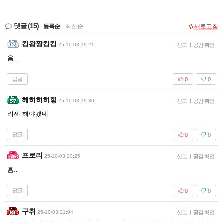
댓글
(15)
등록순
|
최신순
새로고침
킹왕짱킹킹
25-10-03 19:21
신고
|
공감 확인
음..
답글
0
0
헤히히히힣
25-10-03 19:30
신고
|
공감 확인
리세 해야겠네
답글
0
0
프로리
25-10-03 20:25
신고
|
공감 확인
흠..
답글
0
0
구취
25-10-03 21:04
신고
|
공감 확인