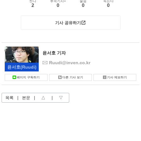
씬나
후속기사+
울음
녹는다
2
0
0
0
기사 공유하기
윤서호 기자
Ruudi@inven.co.kr
윤서호
(Ruudi)
페이지 구독하기
다른 기사 보기
기사 제보하기
목록
|
본문
|
△
|
▽