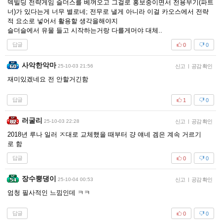
덱빌딩 전략게임 슬더스를 베껴오고 그걸로 홍보중이면서 전용무기(파트
너)가 있다는게 너무 별로네; 전무로 낼게 아니라 이걸 카오스에서 전략
적 요소로 넣어서 활용할 생각을해야지
슬더슬에서 유물 들고 시작하는거랑 다를게머야 대체..
답글
0
0
사악한악마
25-10-03 21:56
신고
|
공감 확인
재미있겠네요 전 안할거긴함
답글
1
0
러굴리
25-10-03 22:28
신고
|
공감 확인
2018년 루나 일러 ㅈ대로 교체했을 때부터 걍 얘네 겜은 계속 거르기
로 함
답글
0
0
장수뿡댕이
25-10-04 00:53
신고
|
공감 확인
엄청 필사적인 느낌인데 ㅋㅋ
답글
0
0