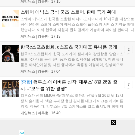
프레 모델 포토존 등 다채로운 행사가 진행된다. 유명 코스어 7인이 캐릭
게임뉴스 |
김규만
|
17:15
터로 변신해 이용자를 맞이하며, SNS 인증 시 추가 굿즈도 증정한다. 자
세한 정보는 공식 커뮤니티에서 확인 가능하다....
스퀘어 에닉스 공식 굿즈 스토어, 판매 국가 확대
스퀘어 에닉스가 한국을 포함한 아시아·오세아니아 10개국을 대상으로
공식 온라인 스토어 스퀘어 에닉스 스토어 플러스의 서비스 지역을 확대
했습니다. 이제 한국어 지원과 원화 결제가 가능하며 파이널 판타지, 니
어 등 주요 게임의 피규어, 굿즈를 구매할 수 있습니다. 신상품이 순차적
게임뉴스 |
김규만
|
17:13
으로 추가될 예정이며 이용자는 사이트에서 국가를 한국으로 설정해 이
용 가능합니다....
한국e스포츠협회, e스포츠 국가대표 유니폼 공개
2
한국e스포츠협회가 한국 도자기의 절제미와 강인함을 담은 e스
포츠 국가대표 공식 유니폼과 캡슐 컬렉션을 공개했다. 이번 유니
폼은 아시안게임 및 사전 행사에서 착용될 예정이며, 일상복으로
구성된 컬렉션은 오는 8월 28일부터 골스튜디오 공식 홈페이지
게임뉴스 |
김규만
|
17:04
와 무신사, 오프라인 매장에서 판매된다. 다만 아시안게임 결선에
서는 대회 규정에 따라 별도의 유니폼을 착용할 계획이다....
[종합]
컴투스-에이버튼 신작 '제우스' 8월 26일 출
7
시…"모두를 위한 경쟁"
컴투스가 신작 MMORPG '제우스: 오만의 신'을 8월 26일 낮 12시
정식 출시한다. 넥슨 부사장 출신 김대훤 대표가 이끄는 에이버튼
의 첫 작품이다. 컴투스는 7일 쇼케이스를 열고 출시일과 함께 핵
심 콘텐츠, 유료화 정책, 운영 방향을 공개했다. 캐릭터명 선점은
게임뉴스 |
이두현
|
16:40
8월 13일 오후 8시 시작한다. '제우스: 오만의 신'은 최고신 제우스
의 오만으로 균열이...
모바일 SF 기갑 전략 '타이탄 러쉬: 서바이벌' 정식 출시
엔조이게임은 7일 SF 기갑 전략 게임 ‘타이탄 러쉬: 서바이벌’을 구글 플
AD