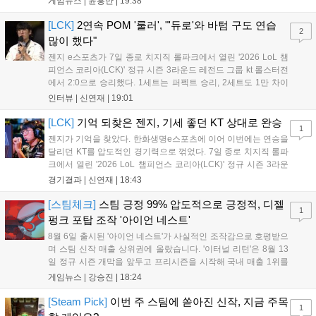
게임뉴스 |
윤홍만
|
19:38
신작을 선보인다. 4분기에는 ‘쟈레코 아케이드 콜렉션’과 ‘라이트 오디세
이’ 출시가 예정돼 있으며, 2027년에는 ‘Ragnarok 3’ 등 대작을 글로벌
[LCK]
2연속 POM '룰러', "'듀로'와 바텀 구도 연습
2
출시할 계획이다. 그라비티는 조인트벤처 설립과 라그나로크 에코 시스
많이 했다"
템 구축을 통해 신성장 동력을 확보할 방침이다....
젠지 e스포츠가 7일 종로 치지직 롤파크에서 열린 '2026 LoL 챔
피언스 코리아(LCK)' 정규 시즌 3라운드 레전드 그룹 kt 롤스터전
에서 2:0으로 승리했다. 1세트는 퍼펙트 승리, 2세트도 1만 차이
를 벌리며 25분 만에 승리하면서 말 그대로 압도적인 경기력을 선
인터뷰 |
신연재
|
19:01
보였다. '룰러' 박재혁은 1세트 코그모, 2세트 이즈리얼로 맹활약
하며 POM에 선정됐...
[LCK]
기억 되찾은 젠지, 기세 좋던 KT 상대로 완승
1
젠지가 기억을 찾았다. 한화생명e스포츠에 이어 이번에는 연승을
달리던 KT를 압도적인 경기력으로 꺾었다. 7일 종로 치지직 롤파
크에서 열린 '2026 LoL 챔피언스 코리아(LCK)' 정규 시즌 3라운
드 레전드 그룹, kt 롤스터와 젠지 e스포츠의 대결에서 젠지가 압
경기결과 |
신연재
|
18:43
승을 거뒀다. 개막주까지만 해도 급격하게 흔들리던 젠지였지만,
기억을 되찾기라도 한 듯 1,...
[스팀체크]
스팀 긍정 99% 압도적으로 긍정적, 디젤
1
펑크 포탑 조작 '아이언 네스트'
8월 6일 출시된 '아이언 네스트'가 사실적인 조작감으로 호평받으
며 스팀 신작 매출 상위권에 올랐습니다. '이터널 리턴'은 8월 13
일 정규 시즌 개막을 앞두고 프리시즌을 시작해 국내 매출 1위를
기록했습니다. 25주년을 맞은 '고스트 리콘' 시리즈는 8월 6일 쇼
게임뉴스 |
강승진
|
18:24
케이스와 함께 대규모 할인을 진행하며 순위가 급상승했고, 신작
'마블 투혼: 파이팅 소울즈'와 레트로 수리 시뮬레이션 '리스토
[Steam Pick]
이번 주 스팀에 쏟아진 신작, 지금 주목
1
리'도 스팀에 정식 출시되었습니다....