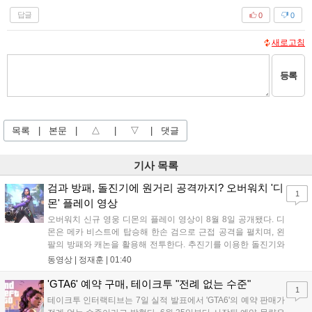
답글
0
0
새로고침
등록
목록
|
본문
|
△
|
▽
|
댓글
기사 목록
검과 방패, 돌진기에 원거리 공격까지? 오버워치 '디
1
몬' 플레이 영상
오버워치 신규 영웅 디몬의 플레이 영상이 8월 8일 공개됐다. 디
몬은 메카 비스트에 탑승해 한손 검으로 근접 공격을 펼치며, 왼
팔의 방패와 캐논을 활용해 전투한다. 추진기를 이용한 돌진기와
참격 형태의 궁극기를 보유했고, 메카 파괴 시 맨몸으로 기관총을
동영상 |
정재훈
|
01:40
사용하는 특징이 있다. 디몬은 오는 8월 12일 시작되는 시즌4 부
산의 영웅들 업데이트를 통해 정식 출시될 예정이다....
'GTA6' 예약 구매, 테이크투 "전례 없는 수준"
1
테이크투 인터랙티브는 7일 실적 발표에서 'GTA6'의 예약 판매가