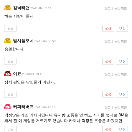
김낙타맨
25-10-04 02:14
신고
|
공감 확인
하는 사람이 문제
답글
2
1
발시플오네
25-10-04 08:50
신고
|
공감 확인
응원합니다
답글
0
0
이요
25-10-04 13:13
신고
|
공감 확인
상시 편입은 당연한거 아닌가,.
답글
0
0
커피러버즈
25-10-04 17:15
신고
|
공감 확인
걱정많은 게임 카제나입니다 유저랑 소통을 안 하고 자기들 멋대로 BM을
짜서 전 이 게임을 거르기로 했습니다 카제나 걱정은 조금은 하겠지만
답글
0
0