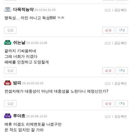
다목적농약
25-10-04 21:05
신고
|
공감 확인
맹독성... 까진 아니고 독성BM ㄲㅈ
답글
0
0
쉬는날
25-10-05 12:06
신고
|
공감 확인
끝까지 기싸움하네
그래 너희가 이겼다
패배를 인정하고 도망칠게
답글
0
0
밤피
25-10-05 20:15
신고
|
공감 확인
컨셉자체가 대중성이 아닌데 대중성을 노린다니 제정신인가?
답글
0
0
루야흐
25-10-06 12:02
신고
|
공감 확인
에휴 이겜도 리메멘토꼴 나겠구만
온 적도 없지만 잘 가라