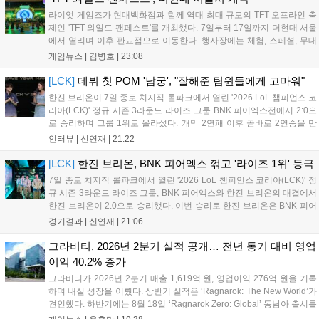
거리를 제공하며, 이후 현대백화점 판교점에서도 행사가 이어질 예정입
라이엇 게임즈가 현대백화점과 함께 역대 최대 규모의 TFT 오프라인 축
니다. 연말에는 라스베이거스 오픈이 개최됩니다....
제인 'TFT 와일드 팬페스트'를 개최했다. 7일부터 17일까지 더현대 서울
에서 열리며 이후 판교점으로 이동한다. 행사장에는 체험, 스페셜, 무대
존이 마련됐으며 8일 오후 2시 인비테이셔널, 15일 오후 2시 스트리머
게임뉴스 |
김병호
|
23:08
매치, 17일 오후 7시 30분 QWER 공연 등 다채로운 일정이 준비되어 있
다. 사전 예약은 조기 마감될 만큼 큰 인기를 끌고 있다....
[LCK]
데뷔 첫 POM '남궁', "잘해준 팀원들에게 고마워"
한진 브리온이 7일 종로 치지직 롤파크에서 열린 '2026 LoL 챔피언스 코
리아(LCK)' 정규 시즌 3라운드 라이즈 그룹 BNK 피어엑스전에서 2:0으
로 승리하며 그룹 1위로 올라섰다. 개막 2연패 이후 곧바로 2연승을 만
들어내면서 이어질 4라운드에 대한 기대감을 올렸다. 다음은 이날 데뷔
인터뷰 |
신연재
|
21:22
첫 POM을 수상한 '남궁' 남궁성훈의 POM 인터뷰 전문이다....
[LCK]
한진 브리온, BNK 피어엑스 꺾고 '라이즈 1위' 등극
7일 종로 치지직 롤파크에서 열린 '2026 LoL 챔피언스 코리아(LCK)' 정
규 시즌 3라운드 라이즈 그룹, BNK 피어엑스와 한진 브리온의 대결에서
한진 브리온이 2:0으로 승리했다. 이번 승리로 한진 브리온은 BNK 피어
엑스를 제치고 라이즈 그룹 1위로 올라섰다. 1세트, 한진 브리온이 '로머'
경기결과 |
신연재
|
21:06
조우진의 로크를 중심으로 게임을 유리하게 풀어갔다. '...
그라비티, 2026년 2분기 실적 공개… 전년 동기 대비 영업
이익 40.2% 증가
그라비티가 2026년 2분기 매출 1,619억 원, 영업이익 276억 원을 기록
하며 내실 성장을 이뤘다. 상반기 실적은 ‘Ragnarok: The New World’가
견인했다. 하반기에는 8월 18일 ‘Ragnarok Zero: Global’ 동남아 출시를
시작으로 9월 3일 ‘달려라 헤베레케 EX’, 9월 22일 ‘갈바테인’ 등 다양한