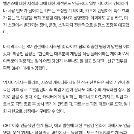
밸런스에 대한 지적과 그에 대한 개선안도 언급됐다. 일부 지나치게 강력하거
나 사용 빈도가 떨어지는 카드는 조정할 계획이며, 카드에 랜덤하게 특수 효과
가 붙는 '번뜩임'을 특히 조정할 예정이라고 설명했다. 이외에도 공용 카드, 미
지 스팟에서 발견되는 장비, 운명, 스킬까지 전반적으로 밸런스 조정을 예고했
다.
마지막으로는 BM 관련해서 시스템 및 라이브 팀의 최승현 팀장이 답변을 이어
갔다. 최승현 팀장은 "현존하는 대부분의 게임을 직접 플레이하는 게이머로서
여러분이 걱정하는 점이 어떤 것인지 너무나도 잘 알고 있다"며, 신규 전투원
획득 BM에 대해 설명했다.
'카제나'에서는 콜라보, 시즈널 캐릭터를 제외한 신규 전투원은 픽업 기간이 종
료된 이후 상시로 편입된다. 즉 픽업 기간이 끝나도 대다수의 캐릭터를 상시 뽑
기로 얻을 수 있다. 이는 캐릭터에게 장비하는 '파트너'도 마찬가지로, 픽업 파
트너도 픽업 종료 후 상시 뽑기에 편입된다. 파트너는 픽업 파트너를 포함, 월 1
회 제한으로 상점에서 구매할 수 있다.
CBT 이후 언급됐던 한계 돌파, 에고 발현에 대한 부담감 완화에 대해서도 언급
됐다. 우선 '카제나' 정식 출시 버전에서는 등장하는 모든 전투원의 한계 돌파