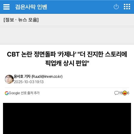
검은사막
인벤
[정보 · 뉴스 모음]
CBT 논란 정면돌파 '카제나' "더 진지한 스토리에
픽업캐 상시 편입"
윤서호 기자
(
Ruudi@inven.co.kr
)
2025-10-03 19:13
Google 선호 출처 추가
15
6