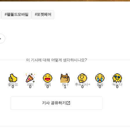
#팰월드모바일
#포켓페어
이 기사에 대해 어떻게 생각하시나요?
좋아요
파티
웃음
씬나
후속기사+
울음
녹는다
0
0
0
1
0
0
0
기사 공유하기