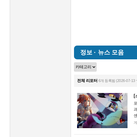
정보 · 뉴스 모음
전체 리포터
6개 등록됨 (2026-07-13 ~
포
과
센
있