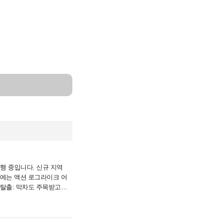
흥행 중입니다. 신규 지역
일에는 액션 로그라이크 어
 탈출: 막차도 주목받고
긍정적인 평가.....