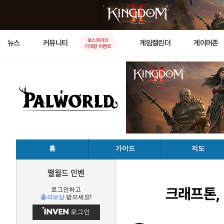
로스트아크
뉴스
커뮤니티
게임캘린더
게이머존
기대평 이벤트
홈
가이드
지도
팰월드 인벤
크래프톤, 
로그인하고
출석보상
받으세요!
로그인