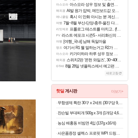
아스오라 성우 정보 및 출연작 모음
아스오라
AI발 원가 압박, 메인보드값 오르나
해외겜
혹시 이 만화 아시는 분 계신가요
애니클립
7월~8월 부산-단양-충주-울진 다녀왔어요~
여행
프롤로그 테스트를 마치고.. (feat. 리아)
리밋제로
라스트 에포크 시즌5 - 서리화신의 분노 티저
PV
[여행_국내] 남해 독일마을
여행
여기서 R1 뭘 말하는거고 R2가 뭘말하는걸까요?
명조
카가미하라 하루 성우 정보 및 주요 필모
아스오라
스위치2판 ‘몬헌 와일즈’, 30~40fps 목표 추정
해외겜
8월 28일 넷플릭스에서 예고편 공개 예정
GTA6
새로고침
핫딜
게시판
더보기+
무항생제 특란 30구 x 2세트 (30구당 9,250원)
쟌슨빌 부대찌개 500g x 3개 (1개당 4,633원)
농심 배홍동 비빔면 4입 (137g x16개)
사은품증정 셀렉스 프로핏 WPI 드링크 330ML 초콜릿,코코넛,복숭아 중 택1