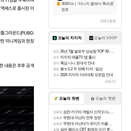
신만의 거점을 구축하며
3000이니
·
'리니지 클래식 특파원'
리 액세스로 출시된 이
칭호
새로고침
틀그라운드(PUBG:
오늘의 치지직
오늘의 SOOP
다양한 미니게임과 현장
26년 7월 팔로우 상승량 TOP 30 - 월간 치지직
잡담
치지직 애플TV 앱 출시
정보
룩삼 니니 초대석 안내
정보
한 내용은 추후 공개
봉누도2 두 번째 티저 - 일상
클립
2026 치지직 이리대회 오픈컵 안내
정보
더보기+
오늘의 팟벤
오늘의 핫벤
섬란 카구라 개발사 신작 [시노비 넥서스] 연내 출시 예정
섭컬겜
무한대 아난타 전투 장면
섭컬겜
무한대 아난타가 넷이즈 어플 달력에 일정 등록
섭컬겜
실버 팰리스 CBT 화제의 순간·후기 모음
실팰