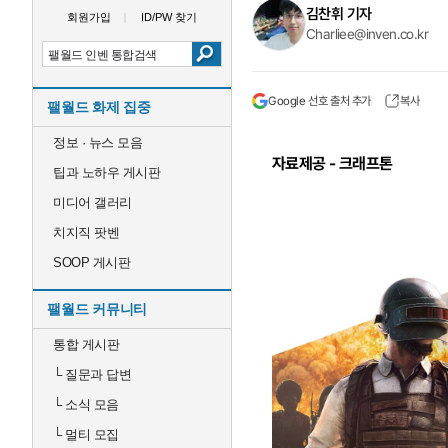
김찬휘 기자
회원가입
ID/PW 찾기
Charliee@inven.co.kr
Google 선호 출처 추가
복사
팰월드 화제 집중
정보 · 뉴스 모음
자료제공 - 크래프톤
팁과 노하우 게시판
미디어 갤러리
치지직 팟벤
SOOP 게시판
팰월드 커뮤니티
통합 게시판
└
질문과 답변
└
소식 모음
└
멀티 모집