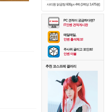
사리원 닭곰탕 600g x 4팩 (1팩당 3,475원)
PC 견적이 궁금하다면?
IT인벤 견적게시판
매일매일,
인벤 출석체크!
주사위 굴리고 포인트!
인벤 마블
추천 코스프레 갤러리