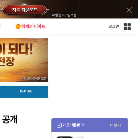
혜택.아이마트
로그인
인
벤
전
체
사
이
트
맵
아이템
 공개
게임 캘린더
더보기+