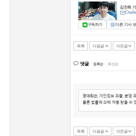
김찬휘 
Charli
구독하기
다른 기사 
목록
다음글
이전글
댓글
등록순
|
최신순
목록
다음글
이전글