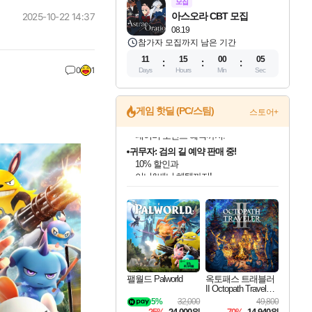
모집
아스오라 CBT 모집
2025-10-22 14:37
08.19
참가자 모집까지 남은 기간
11
15
00
04
0
1
Days
Hours
Min
Sec
게임 핫딜 (PC/스팀)
스토어+
귀무자: 검의 길 예약 판매 중!
10% 할인과
이니&베니 혜택까지!
인벤게임즈 8월 특별 할인!
드래곤소드: 어웨이크닝 입점!
문명 7 특별 할인!
마블 투혼 파이팅 소울즈 정식출시!
비스트 오브 리인카네이션 정식 출시!
커세어 코브 출시 기념 할인!
더 렐릭 퍼스트 가디언 정식 출시
베데스다 40주년 기념 할인 중!
캡콤 프렌차이즈 할인 진행 중!
캡콤 일부 상품 상시 할인
스타워즈 은하계 레이서
로블록스 기프트 카드 공식 입점
인기 퍼블리셔 모음!
스팀으로 만나는 드래곤소드!
조선&고려 DLC 출시 예정
마블 히어로 총 출동&화려한 격투!
게임프릭 신작 IP
해적'섬'을 발전시키자!
설화x하드코어 액션!
베데스다의 명작들을
몬헌, 바하 등 인기 IP를
몬헌 와일즈 & 드래곤즈 도그마2
인벤게임즈에서 10% 추가 적립
Robux를 가장 안전하고
최대 90% 할인가를 만나보세요!
네이버혜택과 함께 만나보세요!
50%할인&추가 적립까지!
네이버 포인트 혜택까지!
네이버 혜택가와 함께 예약하세요!
할인&네이버혜택으로 만나보세요!
네이버페이 혜택과 만나보세요!
40주년 프로모션으로 만나보세요!
할인가에 만나보세요!
일부 에디션 상시 할인!
혜택으로 예약 판매 중
편안하게 충전하세요
팰월드 Palworld
옥토패스 트래블러
II Octopath Traveler I
I
5%
32,000
49,800