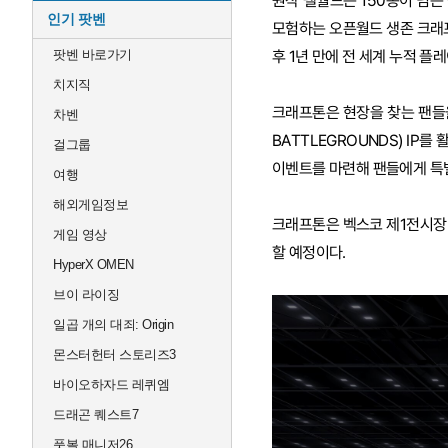
원작 팰월드는 150종이 넘는 
인기 팟벤
모험하는 오픈월드 생존 크래프팅
팟벤 바로가기
후 1년 만에 전 세계 누적 플
치지직
크래프톤은 현장을 찾는 팬들을
차벤
BATTLEGROUNDS) IP
걸그룹
이벤트를 마련해 팬들에게 특
여행
해외게임정보
크래프톤은 벡스코 제1전시장 
게임 영상
할 예정이다.
HyperX OMEN
브이 라이징
일곱 개의 대죄: Origin
몬스터헌터 스토리즈3
바이오하자드 레퀴엠
드래곤 퀘스트7
풋볼 매니저26