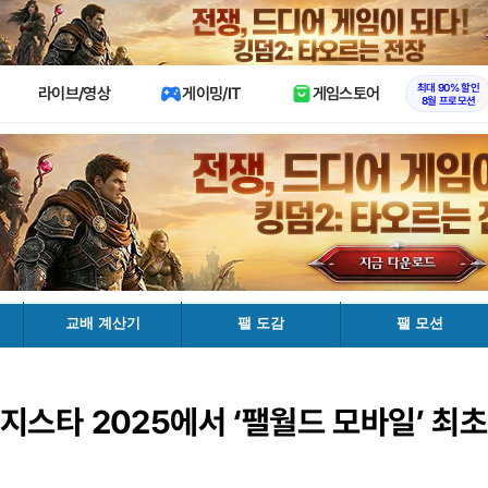
X
최대 90% 할인
라이브/영상
게이밍/IT
게임스토어
8월 프로모션
교배 계산기
팰 도감
팰 모션
지스타 2025에서 ‘팰월드 모바일’ 최초