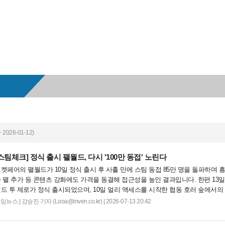
 2026-01-12)
[스팀체크]
정식 출시 팰월드, 다시 '100만 동접' 노린다
켓페어의 팰월드가 10일 정식 출시 후 사흘 만에 스팀 동접 85만 명을 돌파하며 
 팰 추가 등 콘텐츠 강화에도 가격을 동결해 접근성을 높인 결과입니다. 한편 13
드 투 제로가 정식 출시되었으며, 10일 얼리 액세스를 시작한 협동 호러 숲에서의
습니다. 프린세스 메이커: 예언의 아이들은 대규모 업데이트로 매출 순위가 상승하며 
게임뉴스
|
강승진 기자 (Looa@inven.co.kr) | 2026-07-13 20:42