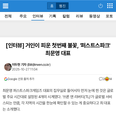
홈
웹진
전체
주요
인터뷰
기획
칼럼
리뷰
동영상
포토
[인터뷰]
거인이 피운 첫번째 불꽃, '퍼스트스파크'
최문영 대표
이두현 기자
(
Biit@inven.co.kr
)
2025-10-27 11:04
Google 선호 출처 추가
2
14
최문영 퍼스트스파크게임즈 대표의 집무실로 들어서자 먼저 눈에 띈 것은 글로
벌 주요 시간대로 설정된 4개의 시계였다. '쓰론 앤 리버티(TL)'가 글로벌 서비
스되는 만큼, 각 지역의 시간을 한눈에 확인할 수 있는 게 중요하다고 최 대표
는 소개했다.