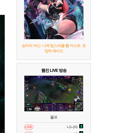
7
리듬 천국 미라클 스타즈
2
8
헤일로: 캠페인 이볼브드
2
9
캡틴 츠바사 2 월드 파이터즈
승리의 여신: 니케 팀스파클-륨 마스트: 로
망틱 메이드
10
레고 배트맨: 레거시 오브 더 다크 나이트
웹진 LIVE 방송
울프
니니아
LIVE