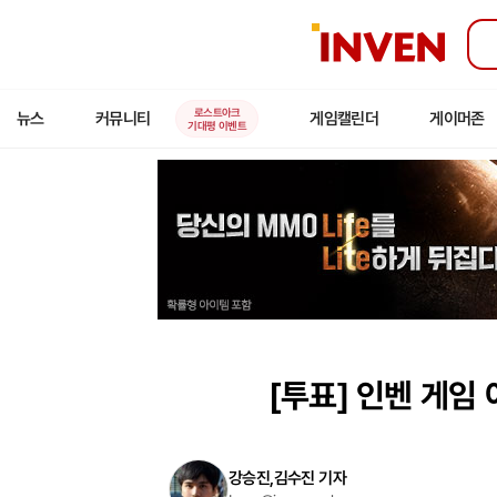
인
벤
로스트아크
뉴스
커뮤니티
게임캘린더
게이머존
기대평 이벤트
[투표]
인벤 게임 
강승진,김수진 기자