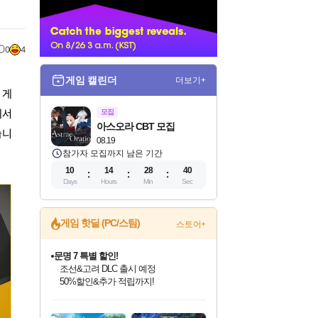
너
0
4
게임 캘린더
더보기+
 게
에서
모집
아스오라 CBT 모집
습니
08.19
참가자 모집까지 남은 기간
10
14
28
38
Days
Hours
Min
Sec
게임 핫딜 (PC/스팀)
스토어+
마블 투혼 파이팅 소울즈 정식출시!
마블 히어로 총 출동&화려한 격투!
네이버 포인트 혜택까지!
인벤게임즈 8월 특별 할인!
드래곤소드: 어웨이크닝 입점!
문명 7 특별 할인!
귀무자: 검의 길 예약 판매 중!
비스트 오브 리인카네이션 정식 출시!
커세어 코브 출시 기념 할인!
더 렐릭 퍼스트 가디언 정식 출시
베데스다 40주년 기념 할인 중!
캡콤 프렌차이즈 할인 진행 중!
캡콤 일부 상품 상시 할인
스타워즈 은하계 레이서
로블록스 기프트 카드 공식 입점
인기 퍼블리셔 모음!
스팀으로 만나는 드래곤소드!
조선&고려 DLC 출시 예정
10% 할인과
게임프릭 신작 IP
해적'섬'을 발전시키자!
설화x하드코어 액션!
베데스다의 명작들을
몬헌, 바하 등 인기 IP를
몬헌 와일즈 & 드래곤즈 도그마2
인벤게임즈에서 10% 추가 적립
Robux를 가장 안전하고