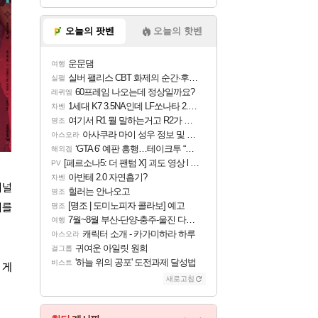
오늘의 팟벤
오늘의 핫벤
운문댐
여행
실버 팰리스 CBT 화제의 순간·후기 모음
실팰
60프레임 나오는데 정상일까요?
레퀴엠
1세대 K7 3.5NA인데 LF쏘나타 2.0NA 기변하면 유류비 절약이 얼마나 될까요..?
차벤
여기서 R1 뭘 말하는거고 R2가 뭘말하는걸까요?
명조
아사쿠라 마이 성우 정보 및 주요 필모
아스오라
‘GTA 6’ 예판 흥행…테이크투 “내부 예상 크게 넘어”
해외겜
[페르소나5: 더 팬텀 X] 괴도 영상 l 타카마키 안·댄싱 스타
PV
아반테 2.0 자연흡기?
차벤
이널
힐러는 안나오고
명조
[명조 | 도미노피자 콜라보] 예고
미를
명조
7월~8월 부산-단양-충주-울진 다녀왔어요~
여행
캐릭터 소개 - 카가미하라 하루
아스오라
귀여운 아일릿 원희
걸그룹
'하늘 위의 공포' 도전과제 달성법
비스트
 게
새로고침