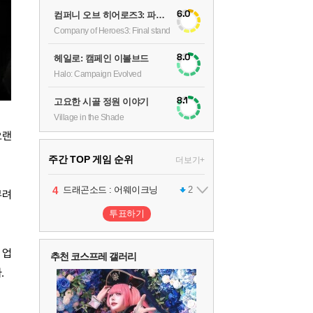
6.0
컴퍼니 오브 히어로즈3: 파이널 스탠드
Company of Heroes3: Final stand
8.0
헤일로: 캠페인 이볼브드
Halo: Campaign Evolved
8.1
고요한 시골 정원 이야기
Village in the Shade
오랜
주간 TOP 게임 순위
더보기+
1
2
3
4
팰월드
프로야구스피리츠2026
드래곤소드 : 어웨이크닝
어쌔신 크리드: 블랙 플래그 리싱크드
1
2
2
무려
투표하기
5
블라인드 삼국
1
 업
추천 코스프레 갤러리
.
6
그랑블루 판타지 리링크 - 엔드리스 라그나로크
1