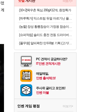
핫딜
게시판
더보기+
주었
 게
[10+2]목우촌 뚝심 200gX12개, 증정특가
[하루특가] 익스트림 듀얼 아르기닌 플러스, 120정, 1개
(농할) 장성 황룡참송이 가정용 참송이버섯 500g
[슈퍼적립] 솔리드 충전 전동 드라이버 드릴 가정용 미니 소형 무선 세트 스크류 S-MD40
[풀무원] 얄피꽉찬 만두8봉 기획 (고기/김치/교자/물만두 외)
PC 견적이 궁금하다면?
IT인벤 견적게시판
매일매일,
인벤 출석체크!
주사위 굴리고 포인트!
인벤 마블
인벤 게임 평점
더보기+