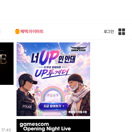
혜택.아이마트
로그인
인
벤
전
체
사
이
트
맵
인
벤
 17:40
배