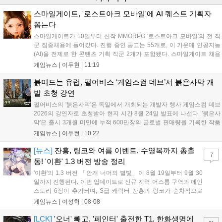
스마일게이트, '로스트아크 모바일'에 AI 퀘스트 기획자
뽑는다
스마일게이트가 10일부터 신작 MMORPG '로스트아크 모바일'의 전 직
군 집중채용에 들어갔다. 진행 중인 공고는 55개로, 이 가운데 인공지능
(AI)을 전제로 한 콘텐츠 기획 직군 2개가 포함됐다. 스마일게이트 채용
사이트에 따르면 이번 채용은 게임기획·게임개발·그래픽·QA·운영서비
게임뉴스 |
이두현
|
11:19
스·사업·인프라 등 개발과 서비스 전 영역을 아우른다. 공고상 마감일은
이...
붉며드는 유럽, 펄어비스 ‘게임스컴 데브’서 붉은사막 개
발 초청 강연
펄어비스의 '붉은사막'은 독일에서 개최되는 개발자 행사 게임스컴 데브
2026의 강연자로 초청받아 현지 시간 8월 24일 발표에 나선다. '붉은사
막'은 출시 3개월 미만에 누적 600만장의 글로벌 판매량을 기록한 작품
이다. 시장조사기관 서카나 집계에 따르면 2026년 미국 비디오게임 판
게임뉴스 |
이두현
|
10:22
매 순위 누적 2위에 올랐으며, 글로벌 시장분석 기업 알리네아 애널리틱
스...
[뉴스]
잔홍, 링코와 여름 이벤트, 수영복까지 총출
7
동! '이환' 1.3 버전 방송 정리
'이환'의 1.3 버전 「안개 너머의 별빛」이 8월 19일부터 9월 30
일까지 진행된다. 이번 업데이트로 신규 지역 어스름 구역과 메인
스토리 6장이 추가되며, S급 캐릭터 잔홍과 링코가 순차적으로
등장한다. 여름 시즌을 맞아 비치발리볼, 수상 오토바이 등 다채
게임뉴스 |
이성혁
|
08-08
로운 이벤트가 열리고, 캐릭터 렌더링 개선 및 랜덤 코스튬 등 편
의성도 강화된다. 8월 11일까지 사용 가능한 교환 코드 3종이 제
[LCK]
'오너' 빼고, '페인터' 출전한 T1, 한화생명에