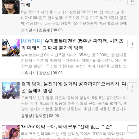
11
공되며, 상세 일정은 공식 채널을 통해 확인할 수 있다....
패배
8일 종각 치지직 롤파크에서 진행된 '2026 LoL 챔피언스 코리아
(LCK)' 3라운드 한화생명e스포츠가 T1을 2:1로 꺾고 3연패 탈출
에 성공했다. T1은 금일 선발에 '오너' 문현준이 아닌 콜업된 신예
'페인터' 김은후를 투입했지만, 결국 1:2로 패배하고 말았다. T1은
경기결과 |
김홍제
|
08-08
'케리아'의 카밀이 좋은 플레이를 통해 한화생명 바텀 듀오의 점멸
을 빼냈다....
[체험기획]
'슈퍼로봇대전Y' 35주년 확장팩, 시리즈
2
의 미래와 그 대체 불가의 영역
슈퍼로봇대전Y가 지난 5일 시리즈 35주년 및 2,000만 장 판매를
기념하는 마지막 확장팩 ‘~가속하는 미래~’를 출시했다. 이번 확
장팩은 본편의 IF 스토리 형태로, 수성의 마녀 시즌2를 포함한 신
규 참전작과 크로스오버 합체기를 선보이며 작품을 완결 짓는다.
기획기사 |
강승진
|
08-08
기존 연출의 한계와 로봇 게임 시장의 어려움 속에서도 팬들이 원
하는 몰입감 있는 서사와 조합을 구현하며 시리즈의 미래를 향한
검과 방패, 돌진기에 원거리 공격까지? 오버워치 '디
7
새로운 가능성을 제시했다....
몬' 플레이 영상
오버워치 신규 영웅 디몬의 플레이 영상이 8월 8일 공개됐다. 디
몬은 메카 비스트에 탑승해 한손 검으로 근접 공격을 펼치며, 왼
팔의 방패와 캐논을 활용해 전투한다. 추진기를 이용한 돌진기와
참격 형태의 궁극기를 보유했고, 메카 파괴 시 맨몸으로 기관총을
동영상 |
정재훈
|
08-08
사용하는 특징이 있다. 디몬은 오는 8월 12일 시작되는 시즌4 부
산의 영웅들 업데이트를 통해 정식 출시될 예정이다....
'GTA6' 예약 구매, 테이크투 "전례 없는 수준"
5
테이크투 인터랙티브는 7일 실적 발표에서 'GTA6'의 예약 판매가