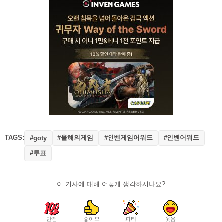
TAGS:
#올해의게임
#인벤게임어워드
#인벤어워드
#goty
#투표
이 기사에 대해 어떻게 생각하시나요?
만점
좋아요
파티
웃음