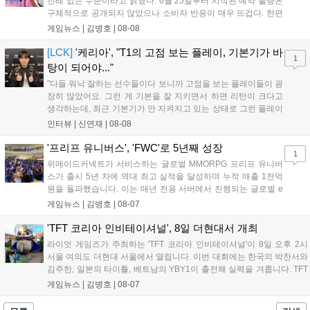
전례 없는 수준이라고 밝혔다. 6월 25일부터 시작된 예약 물량은
구체적으로 공개되지 않았으나 소비자 반응이 매우 뜨겁다. 한편
11월 19일 PS5와 Xbox 시리즈 X|S로 정식 출시될 예정이며, 록
게임뉴스 |
김병호
|
08-08
스타 게임즈는 한국 시각 28일 오전 4시 넷플릭스를 통해 장편 영
상 'Grand Theft Auto VI: An Extended Look'을 최초 공개할 계획
[LCK]
'케리아', "T1의 고점 보는 플레이, 기본기가 바
1
이다....
탕이 되어야..."
"다들 워낙 잘하는 선수들이다 보니까 고점을 보는 플레이들이 굉
장히 많았어요. 그런 게 기본을 잘 지키면서 하면 리턴이 크다고
생각하는데, 최근 기본기가 안 지켜지고 있는 상태로 그런 플레이
를 추구하다 보니까 팀적으로 안 좋은 사고가 계속 많이 났던 것
인터뷰 |
신연재
|
08-08
같습니다." T1은 6일 서울 종로구 치지직 롤파크에서 열린 '2026
LoL 챔피언스 코리아(LCK)'...
'프리프 유니버스', 'FWC'로 5년째 성장
1
위메이드커넥트가 서비스하는 글로벌 MMORPG 프리프 유니버
스가 출시 5년 차에 역대 최고 실적을 달성하며 누적 매출 1천억
원을 돌파했습니다. 이는 매년 전용 서버에서 진행되는 글로벌 e
스포츠 대회 FWC의 영향이 큽니다. FWC는 이용자가 동일한 조
게임뉴스 |
김병호
|
08-07
건에서 시즌을 함께 즐기는 구조로, 올해 4월 시작된 FWC 2026
은 전년 대비 매출과 이용자 지표가 대폭 상승하는 성과를 냈습니
'TFT 코리아 인비테이셔널', 8일 더현대서 개최
다. 오는 10월 필리핀 마닐라에서 총상금 11만 달러 규모의 제4회
라이엇 게임즈가 주최하는 'TFT 코리아 인비테이셔널'이 8일 오후 2시
FWC 그랜드 파이널이 개최될 예정이며, 위메이드커넥트는 이를
서울 여의도 더현대 서울에서 열립니다. 이번 대회에는 한국의 박찬서와
통해 커뮤니티 중심의 장기 성장 모델을 지속할 방침입니다....
김주한, 일본의 타이틀, 베트남의 YBY1이 출전해 실력을 겨룹니다. TFT
는 소속팀 없이 개인 자격으로 참가하는 독특한 대회 구조를 가지며, 누
게임뉴스 |
김병호
|
08-07
구나 참여 가능한 '소파에서 왕관까지'라는 철학을 실천하고 있습니다.
17일까지 이어지는 이번 행사는 신규 세트 체험과 공연 등 다양한 즐길