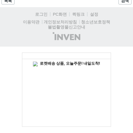
목록
검색
거리를 제공하며, 이후 현대백화점 판교점에서도 행사가 이어질 예정입
니다. 연말에는 라스베이거스 오픈이 개최됩니다....
로그인
PC화면
퀵링크
설정
청소년보호정책
이용약관
개인정보처리방침
불법촬영물신고안내
(주)
인
벤