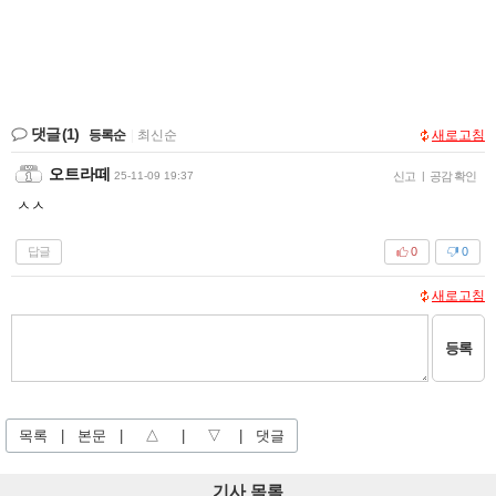
댓글
(1)
등록순
|
최신순
새로고침
오트라떼
25-11-09 19:37
신고
|
공감 확인
ㅅㅅ
답글
0
0
새로고침
등록
목록
|
본문
|
△
|
▽
|
댓글
기사 목록