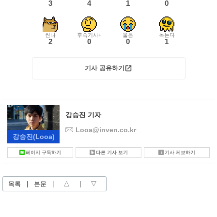
3
4
1
0
씬나
후속기사+
울음
녹는다
2
0
0
1
기사 공유하기
강승진 기자
Looa@inven.co.kr
강승진
(Looa)
페이지 구독하기
다른 기사 보기
기사 제보하기
목록
|
본문
|
△
|
▽