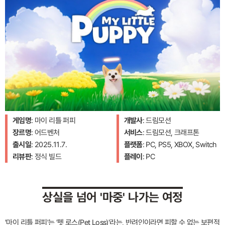
게임명
: 마이 리틀 퍼피
개발사
: 드림모션
장르명
: 어드벤처
서비스
: 드림모션, 크래프톤
출시일
: 2025.11.7.
플랫폼
: PC, PS5, XBOX, Switch
리뷰판
: 정식 빌드
플레이
: PC
상실을 넘어 '마중' 나가는 여정
'마이 리틀 퍼피'는 '펫 로스(Pet Loss)'라는, 반려인이라면 피할 수 없는 보편적