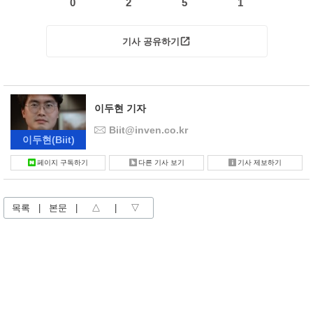
0
2
5
1
기사 공유하기
이두현 기자
Biit@inven.co.kr
이두현
(Biit)
페이지 구독하기
다른 기사 보기
기사 제보하기
목록
|
본문
|
△
|
▽