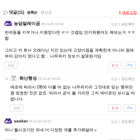
댓글
(11)
등록순
|
최신순
새로고침
농담말레이곰
25-11-20 14:34
신고
|
공감 확인
반려동물 키우거나 키웠었다면 ㄹㅇ 갓겜임 안키워봤어도 해보는거 ㅊㅊ
함
그리고 저 회사 오래다닌 지인 있는데 고양이겜을 계획한게 아니라 원래
부터 강아지 였다고 함... 나무위키 정보가 잘못된거임
답글
1
0
화난행성
25-11-20 16:52
신고
|
공감 확인
애초에 찌라시 DB와 다를 바 없는 나무위키라 그것대로 믿는 행위만
큼 멍청한 짓은 없죠. 따라서 굳이 볼 거라면 그저 재미로만 보시길 바
랍니다.
답글
0
0
seeker
25-11-20 15:15
신고
|
공감 확인
아니 웰시코기만 되네 더 다양한 개를 추가해달라ㅜ