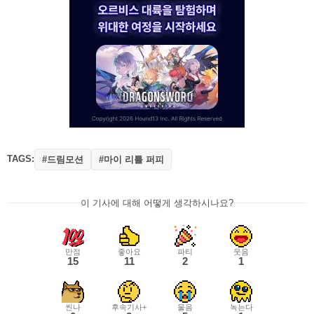
TAGS:
#드림모션
#마이 리틀 퍼피
이 기사에 대해 어떻게 생각하시나요?
만점
좋아요
파티
웃음
15
11
2
1
씬나
후속기사+
울음
녹는다