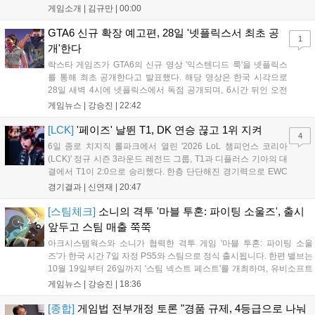
했습니다. 주인공 미야모토 무사시가 오니를 정화하는 과정을 담았으며,
게임소개 |
김규만
|
00:00
패링과 혼 흡수 등 전략적 전투 요소가 특징입니다. 정식 출시를 앞두고
탄탄한 게임성을 선보여 기대감을 높였습니다....
GTA6 신규 확장 예고편, 28일 '넷플릭스서 최초 공
1
개'한다
락스타 게임즈가 GTA6의 신규 영상 '익스텐디드 룩'을 넷플릭스
를 통해 최초 공개한다고 발표했다. 해당 영상은 한국 시각으로
28일 새벽 4시에 넷플릭스에서 독점 공개되며, 6시간 뒤인 오전
10시부터 공식 유튜브와 홈페이지에서도 확인할 수 있다. 기존보
게임뉴스 |
강승진
|
22:42
다 게임플레이 비중이 클 것으로 기대되는 가운데, 넷플릭스와의
이례적인 협업이 향후 게임 마케팅 방식에 어떤 변화를 가져올지
[LCK]
'페이즈' 날뛴 T1, DK 연승 끊고 1위 지켜
4
전 세계 팬들의 이목이 쏠리고 있다....
6일 종로 치지직 롤파크에서 열린 '2026 LoL 챔피언스 코리아
(LCK)' 정규 시즌 3라운드 레전드 그룹, T1과 디플러스 기아의 대
결에서 T1이 2:0으로 승리했다. 한층 단단해진 경기력으로 EWC
우승을 기점으로 파죽지세의 연승을 이어가던 디플러스 기아를
경기결과 |
신연재
|
20:47
잠재웠다. 1세트, T1이 앞서갔다. 바텀 듀오 킬로 주도권을 잡은
T1은 첫 드래곤을 두드렸...
[스팀체크]
소니의 격투 '마블 투혼: 파이팅 소울즈', 출시
앞두고 스팀 매출 쭉쭉
아크시스템웍스와 소니가 협력한 격투 게임 '마블 투혼: 파이팅 소울
즈'가 한국 시간 7일 자정 PS5와 스팀으로 정식 출시됩니다. 한편 밸브는
10월 19일부터 26일까지 '스팀 넥스트 페스트'를 개최하며, 유비소프트
의 '더 디비전 리서전스'가 스팀에 출시되었고, 농장 시뮬레이션 '돌록 타
게임뉴스 |
강승진
|
18:36
운'은 얼리액세스를 마치고 정식 서비스를 시작했습니다. 이번 신작들은
각기 다른 장르에서 이용자들의 기대를 모으고 있습니다....
[종합]
게임법 전부개정 토론 "경품 규제, 4등급으로 나눠