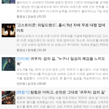
블리자드가 오버워치 53번째 영웅인 한국인 디몬의 트레일러를 공개했
다. 영상은 부산을 배경으로 메카 부대와 쓰레기촌 세력 간의 전투를 다
루며 디몬의 붉은 메카 비스트와 능력을 보여준다. 블리자드는 7일 게임
플레이 영상 공개를 시작으로 10일 시즌4 트레일러를 선보이며, 11일 시
동영상 |
강승진
|
01:52
작되는 시즌4를 통해 디몬을 정식 출시할 예정이다. 향후 메카 부대와 탈
론의 대립이 본격화될 전망이다....
'고스트리콘: 와일드랜드', 출시 9년 차에 무료 대형 업데
이트
유비소프트가 고스트 리콘 시리즈 25주년을 기념해 6일(현지시간) '고스
트 리콘 와일드랜드'의 대규모 무료 업데이트 '라스트 라이츠'를 배포했
다. 신규 스토리 임무와 적 라 요로나가 추가되며, 차세대 콘솔인 PS5와
Xbox Series X|S에서 4K 60FPS를 지원한다. 또한 편의성 개선과 함께
동영상 |
정재훈
|
01:26
과거 콘텐츠가 복원되어 기존 및 신규 이용자 모두에게 새로운 즐길 거
리를 제공한다....
[인터뷰]
귀무자: 검의 길, "누구나 일섬의 쾌감을 느끼도
록"
오는 9월 4일, 20여 년 만의 완전 신작 ‘귀무자’가 출시된다. 이번 작품은
미야모토 무사시를 주인공으로 내세워 교토의 기괴한 설화와 다크 판타
지를 결합했다. 시리즈의 상징인 혼 흡수와 일섬을 계승하면서도, 현대
적인 검극 액션과 '무너뜨리기 일섬'을 더해 전투의 깊이를 더했다. 개발
인터뷰 |
김규만
|
00:00
진은 정해진 공략법 대신 플레이어의 선택에 따른 사무라이 액션을 구현
하고자 했으며, 실제 검술 전문가의 모션 캡처를 통해 리얼리티를 극대
[체험기]
탐험은 더하고, 손맛은 그대로 '귀무자: 검의 길'
화했다. 세계관을 새롭게 재구성한 이번 신작은 기존 시리즈와 설정은
캡콤과 게임피아는 지난 29일 서울 마포구에서 '귀무자: 검의 길' 미디어
다르지만, 특유의 통쾌한 손맛과 다크 판타지 분위기를 충실히 담아내어
프리뷰 행사를 개최했습니다. 이번 행사에서는 PS5와 닌텐도 스위치2
시리즈 팬과 신규 이용자 모두에게 새로운 재미를 선사할 예정이다....
빌드를 통해 세미 오픈 월드인 교토 지역과 강화된 액션 시스템을 공개