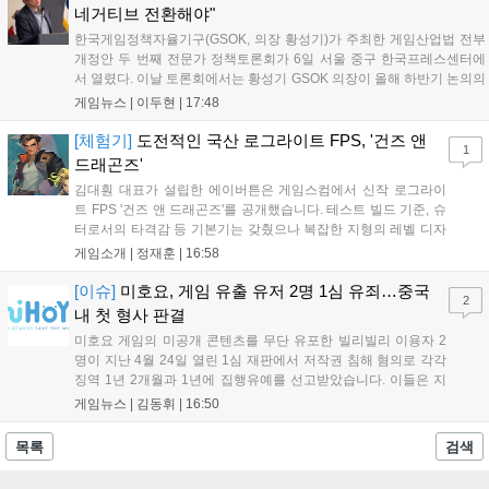
네거티브 전환해야"
한국게임정책자율기구(GSOK, 의장 황성기)가 주최한 게임산업법 전부
개정안 두 번째 전문가 정책토론회가 6일 서울 중구 한국프레스센터에
서 열렸다. 이날 토론회에서는 황성기 GSOK 의장이 올해 하반기 논의의
주요 쟁점과 성과를 짚은 데 이어, 박종현 한양대 법학전문대학원 교수
게임뉴스 |
이두현
|
17:48
가 게임진흥원 등 게임 관련 거버넌스를, 이병찬 법무법인 온새미로 변
호사가 게임 등...
[체험기]
도전적인 국산 로그라이트 FPS, '건즈 앤
1
드래곤즈'
김대훤 대표가 설립한 에이버튼은 게임스컴에서 신작 로그라이
트 FPS '건즈 앤 드래곤즈'를 공개했습니다. 테스트 빌드 기준, 슈
터로서의 타격감 등 기본기는 갖췄으나 복잡한 지형의 레벨 디자
인은 개선이 필요해 보입니다. 또한, 성장 트랙의 과도한 분절과
게임소개 |
정재훈
|
16:58
무기 다양성 부족 등 로그라이트 장르적 재미 측면에서도 보완이
요구됩니다. 개발사는 향후 캐릭터 추가 등을 통해 게임성을 다듬
[이슈]
미호요, 게임 유출 유저 2명 1심 유죄…중국
2
어 경쟁력을 확보할 계획입니다....
내 첫 형사 판결
미호요 게임의 미공개 콘텐츠를 무단 유포한 빌리빌리 이용자 2
명이 지난 4월 24일 열린 1심 재판에서 저작권 침해 혐의로 각각
징역 1년 2개월과 1년에 집행유예를 선고받았습니다. 이들은 지
난해 7월부터 원신 등 주요 게임의 영상을 유포해 60만 회 이상의
게임뉴스 |
김동휘
|
16:50
조회수를 기록했습니다. 미호요는 이번 판결이 새 사법해석 시행
이후 중국 내 첫 형사사건임을 강조하며 향후 무단 유출에 강경
목록
검색
대응할 방침입니다....