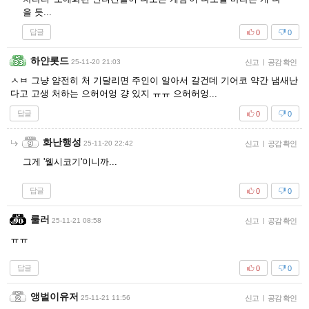
을 듯...
답글
0
0
하얀롯드
25-11-20 21:03
신고
|
공감 확인
ㅅㅂ 그냥 얌전히 처 기달리면 주인이 알아서 갈건데 기어코 약간 냄새난
다고 고생 처하는 으허어엉 걍 있지 ㅠㅠ 으허허엉...
답글
0
0
화난행성
25-11-20 22:42
신고
|
공감 확인
그게 '웰시코기'이니까...
답글
0
0
룰러
25-11-21 08:58
신고
|
공감 확인
ㅠㅠ
답글
0
0
앵벌이유저
25-11-21 11:56
신고
|
공감 확인