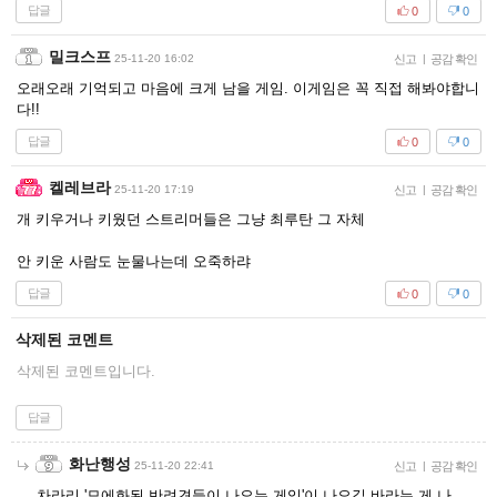
답글
0
0
밀크스프
25-11-20 16:02
신고
|
공감 확인
오래오래 기억되고 마음에 크게 남을 게임. 이게임은 꼭 직접 해봐야합니
다!!
답글
0
0
켈레브라
25-11-20 17:19
신고
|
공감 확인
개 키우거나 키웠던 스트리머들은 그냥 최루탄 그 자체
안 키운 사람도 눈물나는데 오죽하랴
답글
0
0
삭제된 코멘트
삭제된 코멘트입니다.
답글
화난행성
25-11-20 22:41
신고
|
공감 확인
차라리 '모에화된 반려견들이 나오는 게임'이 나오길 바라는 게 나