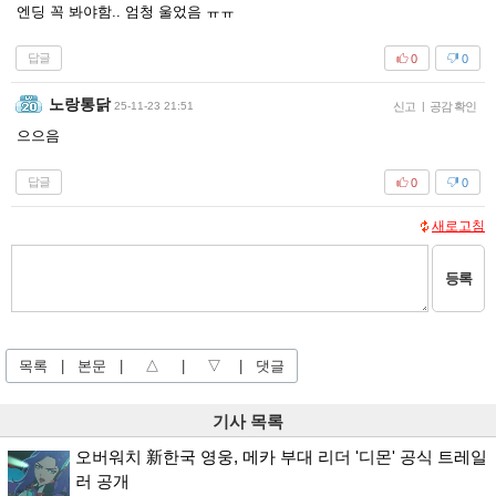
엔딩 꼭 봐야함.. 엄청 울었음 ㅠㅠ
답글
0
0
노랑통닭
25-11-23 21:51
신고
|
공감 확인
으으음
답글
0
0
새로고침
등록
목록
|
본문
|
△
|
▽
|
댓글
기사 목록
오버워치 新한국 영웅, 메카 부대 리더 '디몬' 공식 트레일
러 공개