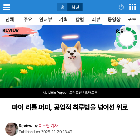
홈
웹진
전체
주요
인터뷰
기획
칼럼
리뷰
동영상
포토
8.5
REVIEW
My Little Puppy · 드림모션 / 크래프톤
마이 리틀 퍼피, 공업적 최루법을 넘어선 위로
Review
by
이두현 기자
Published on 2025-11-20 13:49