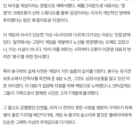
인 비극을 게임이라는 문법으로 재해석했다. 배틀그라운드로 대표되는 '경
쟁'의 크래프톤이 산하 스튜디오를 통해 '공감'이라는 지극히 개인적인 영역에
투자했다는 점은 꽤 흥미로운 지점이다.
이 게임의 서사가 단순한 가상 시나리오와 다르게 다가오는 이유는 '진정성'에
있다. 일각에서는 고양이 게임을 개발하다 노선을 변경했다는 오해도 있었으
나, 이는 사실이 아니다. '마이 리틀 퍼피'는 시작부터 오롯이 이준영 대표의 반
려견 '봉구'를 위한 헌사였다.
특히 봉구와의 실제 사연은 게임이 가진 슬픔의 깊이를 더한다. 봉구는 유기견
보호소에서 안락사를 목전에 둔 8살 노견, 그것도 심장사상충을 앓고 있던 아
픈 아이였다. 이 대표가 입양해 치료를 위해 백방으로 노력했으나, 안타깝게도
그들이 가족으로서 함께한 시간은 고작 7개월에 불과했다.
그 짧고도 강렬했던 인연을, 미처 다 전하지 못한 사랑을 영원히 기억하기 위해
쌓아 올린 '디지털 제단'이기에, 게임 속 봉구의 숨소리와 몸짓은 플레이어에게
단순한 그래픽 이상의 무게감으로 다가온다.