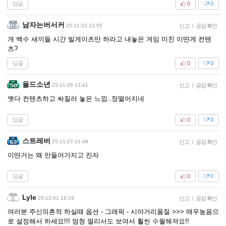
답글
0
0
남자는버서커
25-11-23 13:55
신고
|
공감 확인
개 백수 새끼들 시간 빌게이츠만 하라고 내놓은 게임 미친 이딴게 컨텐
츠?
답글
0
0
올드소년
25-11-26 13:41
신고
|
공감 확인
옛다 컨텐츠하고 싸질러 놓은 느낌..정떨어지네
답글
0
0
스트레버
25-11-27 11:49
신고
|
공감 확인
이딴거는 왜 만들어가지고 진자
답글
0
0
Lyle
25-12-01 19:19
신고
|
공감 확인
여러분 주신의흔적 하실때 옵션 - 그래픽 - 시야거리품질 >>> 매우높음으
로 설정해서 하세요!!! 엄청 멀리서도 보여서 훨씬 수월해져요!!