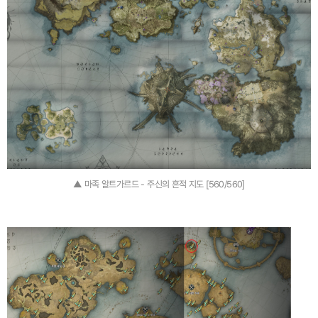
▲ 마족 알트가르드 - 주신의 흔적 지도 [560/560]