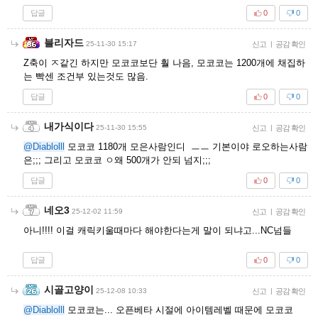
답글
0
0
블리자드
25-11-30 15:17
신고
|
공감 확인
Z축이 ㅈ같긴 하지만 모코코보단 훨 나음, 모코코는 1200개에 채집하
는 빡센 조건부 있는것도 많음.
답글
0
0
내가식이다
25-11-30 15:55
신고
|
공감 확인
@Diablolll
모코코 1180개 모은사람인디 ㅡㅡ 기본이야 로오하는사람
은;;; 그리고 모코코 ㅇ왜 500개가 안되 넘지;;;
답글
0
0
네오3
25-12-02 11:59
신고
|
공감 확인
아니!!!! 이걸 캐릭키울때마다 해야한다는게 말이 되냐고...NC넘들
답글
0
0
시골고양이
25-12-08 10:33
신고
|
공감 확인
@Diablolll
모코코는... 오픈베타 시절에 아이템레벨 때문에 모코코