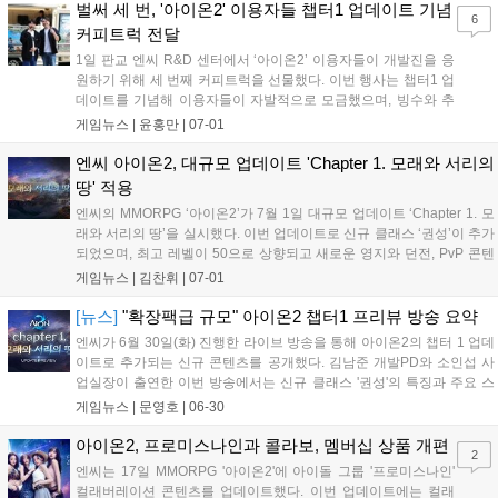
풀이 존재한다는 점이 강조되었다...
벌써 세 번, '아이온2' 이용자들 챕터1 업데이트 기념
6
커피트럭 전달
1일 판교 엔씨 R&D 센터에서 ‘아이온2’ 이용자들이 개발진을 응
원하기 위해 세 번째 커피트럭을 선물했다. 이번 행사는 챕터1 업
데이트를 기념해 이용자들이 자발적으로 모금했으며, 빙수와 추
로스 등 300인분의 간식을 전달하며 1시간 동안 진행됐다. 소인
게임뉴스 |
윤홍만
|
07-01
섭 사업실장과 김남준 개발 PD가 직접 현장에 나와 감사를 표했
으며, 엔씨는 앞으로도 이용자와 적극적으로 소통하겠다고 밝혔
엔씨 아이온2, 대규모 업데이트 'Chapter 1. 모래와 서리의
다....
땅' 적용
엔씨의 MMORPG ‘아이온2’가 7월 1일 대규모 업데이트 ‘Chapter 1. 모
래와 서리의 땅’을 실시했다. 이번 업데이트로 신규 클래스 ‘권성’이 추가
되었으며, 최고 레벨이 50으로 상향되고 새로운 영지와 던전, PvP 콘텐
츠가 대거 도입되었다. 또한 캐릭터 슬롯 무료 제공과 신규 및 복귀 이용
게임뉴스 |
김찬휘
|
07-01
자를 위한 ‘새싹 뱃지’ 시스템, 성장 서포트 4종 등 다양한 혜택이 마련되
었다. 자세한 내용은 공식 홈페이지에서 확인 가능하다....
[뉴스]
"확장팩급 규모" 아이온2 챕터1 프리뷰 방송 요약
엔씨가 6월 30일(화) 진행한 라이브 방송을 통해 아이온2의 챕터 1 업데
이트로 추가되는 신규 콘텐츠를 공개했다. 김남준 개발PD와 소인섭 사
업실장이 출연한 이번 방송에서는 신규 클래스 '권성'의 특징과 주요 스
킬이 소개되었다. 권성은 분노 게이지를 모아 폭주 상태에 돌입해 강화
게임뉴스 |
문영호
|
06-30
된 공격력과 스킬을 퍼붓는 것이 특징으로, 돌진기로 상대 진영에 파고
들었다가...
아이온2, 프로미스나인과 콜라보, 멤버십 상품 개편
2
엔씨는 17일 MMORPG '아이온2'에 아이돌 그룹 '프로미스나인'
컬래버레이션 콘텐츠를 업데이트했다. 이번 업데이트에는 컬래