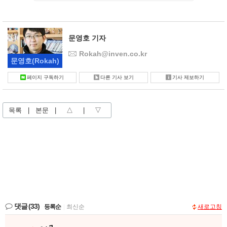
문영호 기자
Rokah@inven.co.kr
문영호
(Rokah)
페이지 구독하기
다른 기사 보기
기사 제보하기
목록
|
본문
|
△
|
▽
댓글
(33)
등록순
|
최신순
새로고침