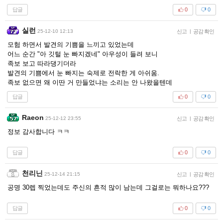
답글
0
0
실런
25-12-10 12:13
신고
|
공감 확인
모험 하면서 발견의 기쁨을 느끼고 있었는데
어느 순간 "아 깃털 눈 빠지겠네" 아우성이 들려 보니
족보 보고 따라댕기더라
발견의 기쁨에서 눈 빠지는 숙제로 전락한 게 아쉬움.
족보 없으면 왜 이딴 거 만들었냐는 소리는 안 나왔을텐데
답글
0
0
Raeon
25-12-12 23:55
신고
|
공감 확인
정보 감사합니다 ㅋㅋ
답글
0
0
천리닌
25-12-14 21:15
신고
|
공감 확인
공명 30렙 찍었는데도 주신의 흔적 많이 남는데 그걸로는 뭐하나요???
답글
0
0