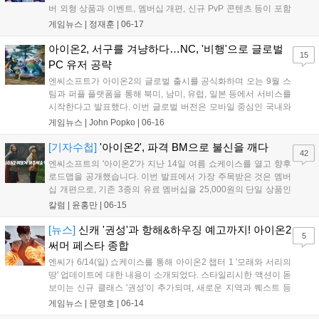
버 외형 상품과 이벤트, 멤버십 개편, 신규 PvP 콘텐츠 등이 포함
됐다. '아이온2'는 프로미스나인이 게임 속 배경인 '아트레이아'를
게임뉴스 |
정재훈
|
06-17
여행하는 콘셉트의 컬래버 영상을 공개했다. 이용자는 영상에 등
장하는 의상과 같은 외형 상품을 게...
아이온2, 서구를 겨냥하다…NC, '비행'으로 글로벌
15
PC 유저 공략
엔씨소프트가 아이온2의 글로벌 출시를 공식화하며 오는 9월 스
팀과 퍼플 플랫폼을 통해 북미, 남미, 유럽, 일본 등에서 서비스를
시작한다고 발표했다. 이번 글로벌 버전은 모바일 중심인 국내와
달리 PC에 특화된 형태로 개발되어 조작 체계와 그래픽 수준을
게임뉴스 |
John Popko
|
06-16
높였으며, 원작의 비행 시스템을 3차원 공간에서 완벽하게 구현
했다. 엔씨는 8개 직업군과 심리스 오픈 월드를 앞세워 해외 시장
[기자수첩]
'아이온2', 파격 BM으로 불신을 깨다
42
을 공략할 계획이다....
엔씨소프트의 '아이온2'가 지난 14일 여름 쇼케이스를 열고 향후
로드맵을 공개했습니다. 이번 발표에서 가장 주목받은 것은 멤버
십 개편으로, 기존 3종의 유료 멤버십을 25,000원의 단일 상품인
'콰이링 특급 멤버십'으로 통합하고 이용 기간을 30일로 늘렸습니
칼럼 |
윤홍만
|
06-15
다. 이는 기존의 가격보다 저렴해진 파격적인 결정으로, 그간 엔
씨소프트에 씌워졌던 과금 유도에 대한 유저들의 불신을 행동으
[뉴스]
신캐 '권성'과 항해&하우징 예고까지! 아이온2
5
로 증명하며 긍정적인 평가를 받고 있습니다....
써머 페스타 종합
엔씨가 6/14(일) 쇼케이스를 통해 아이온2 챕터 1 '모래와 서리의
땅' 업데이트에 대한 내용이 소개되었다. 스타일리시한 액션이 돋
보이는 신규 클래스 '권성'이 추가되며, 새로운 지역과 퀘스트 등
도 추가된다. 또한 점령전이나 배틀로얄 등 스포츠성이 강화된 신
게임뉴스 |
문영호
|
06-14
규 PVP 콘텐츠, 디버프를 추가해 난도를 높여 고득점을 노리는