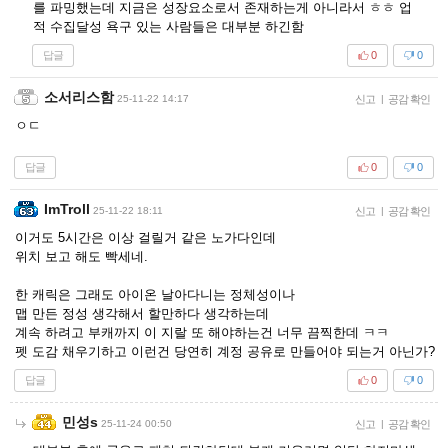
를 파밍했는데 지금은 성장요소로서 존재하는게 아니라서 ㅎㅎ 업
적 수집달성 욕구 있는 사람들은 대부분 하긴함
답글
0
0
소서리스함
25-11-22 14:17
신고
|
공감 확인
ㅇㄷ
답글
0
0
ImTroll
25-11-22 18:11
신고
|
공감 확인
이거도 5시간은 이상 걸릴거 같은 노가다인데
위치 보고 해도 빡세네.
한 캐릭은 그래도 아이온 날아다니는 정체성이나
맵 만든 정성 생각해서 할만하다 생각하는데
계속 하려고 부캐까지 이 지랄 또 해야하는건 너무 끔찍한데 ㅋㅋ
펫 도감 채우기하고 이런건 당연히 계정 공유로 만들어야 되는거 아닌가?
답글
0
0
민성s
25-11-24 00:50
신고
|
공감 확인