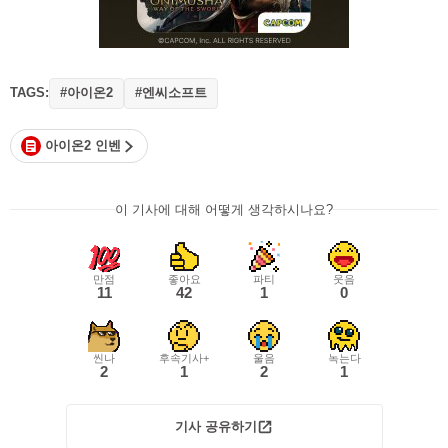
TAGS:
#아이온2
#엔씨소프트
아이온2 인벤
이 기사에 대해 어떻게 생각하시나요?
만점
좋아요
파티
웃음
11
42
1
0
씬나
후속기사+
울음
녹는다
2
1
2
1
기사 공유하기