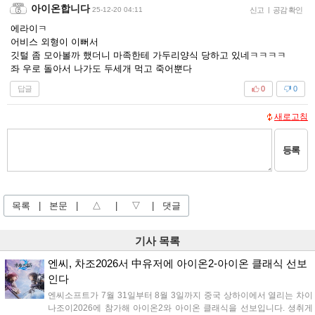
아이온합니다
25-12-20 04:11
신고
|
공감 확인
에라이ㅋ
어비스 외형이 이뻐서
깃털 좀 모아볼까 했더니 마족한테 가두리양식 당하고 있네ㅋㅋㅋㅋ
좌 우로 돌아서 나가도 두세개 먹고 죽어뿐다
답글
0
0
새로고침
등록
목록
|
본문
|
△
|
▽
|
댓글
기사 목록
엔씨, 차조2026서 中유저에 아이온2-아이온 클래식 선보
인다
엔씨소프트가 7월 31일부터 8월 3일까지 중국 상하이에서 열리는 차이
나조이2026에 참가해 아이온2와 아이온 클래식을 선보입니다. 셩취게