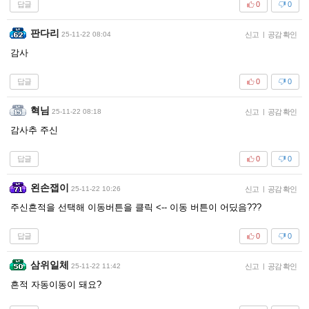
답글
0
0
판다리
25-11-22 08:04
신고
|
공감 확인
감사
답글
0
0
혁님
25-11-22 08:18
신고
|
공감 확인
감사추 주신
답글
0
0
왼손잽이
25-11-22 10:26
신고
|
공감 확인
주신흔적을 선택해 이동버튼을 클릭 <-- 이동 버튼이 어딨음???
답글
0
0
삼위일체
25-11-22 11:42
신고
|
공감 확인
흔적 자동이동이 돼요?