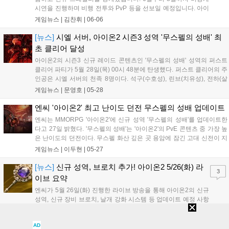
시연을 진행하며 비행 전투와 PvP 등을 선보일 예정입니다. 아이
온2는 오는 9월 북미, 남미, 유럽, 아시아 지역에 스팀과 퍼플을 통
게임뉴스 |
김찬휘
|
06-06
해 정식 출시됩니다. 공식 뉴스레터 구독 시 다양한 펫 보상을 제
공하며 향후 글로벌 이용자와의 접점을 지속 확대할 계획입니
[뉴스]
시엘 서버, 아이온2 시즌3 성역 '무스펠의 성배' 최
다....
초 클리어 달성
아이온2의 시즌3 신규 레이드 콘텐츠인 '무스펠의 성배' 성역의 퍼스트
클리어 파티가 5월 28일(목) 00시 48분에 탄생했다. 퍼스트 클리어의 주
인공은 시엘 서버의 천족 8명이다. 석구(수호성), 린브(치유성), 전하(살
성), 멸(검성), 로즈(치유성), 운이(살성), 다윤(마도성), 이야(호법성)으로
게임뉴스 |
문영호
|
05-28
구성된 파티는 오후 7시경부터 도전을 시작, 약 6...
엔씨 '아이온2' 최고 난이도 던전 무스펠의 성배 업데이트
엔씨는 MMORPG '아이온2'에 신규 성역 '무스펠의 성배'를 업데이트한
다고 27일 밝혔다. '무스펠의 성배'는 '아이온2'의 PvE 콘텐츠 중 가장 높
은 난이도의 던전이다. 무스펠 화산 깊은 곳 용암에 잠긴 고대 신전이 지
각 변동으로 모습을 드러냈다는 설정을 담았다. 보스 몬스터 '지저의 재
게임뉴스 |
이두현
|
05-27
앙 칼드릭스'를 처치하면 용암 심장의 무기(늘어남), 용암 심장...
[뉴스]
신규 성역, 브로치 추가! 아이온2 5/26(화) 라
3
이브 요약
엔씨가 5월 26일(화) 진행한 라이브 방송을 통해 아이온2의 신규
성역, 신규 장비 브로치, 날개 강화 시스템 등 업데이트 예정 사항
을 소개했다. 김남준 PD와 소인섭 실장이 출연한 이번 방송에서
는 신규 성역 레이드 콘텐츠인 '무스펠의 성배'가 소개됐다. 여기
게임뉴스 |
문영호
|
05-26
AD
서는 신규 제작 장비인 창룡/멸룡 재료를 얻을 수 있으며, 신규 장