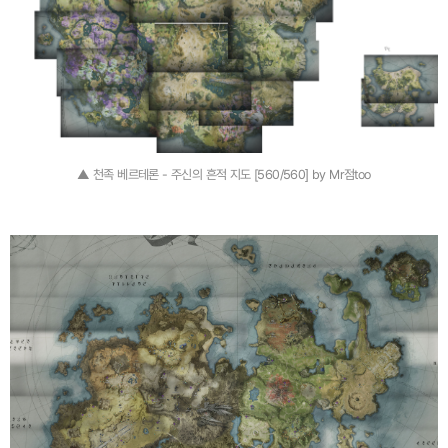
▲ 천족 베르테론 - 주신의 흔적 지도 [560/560] by Mr점too