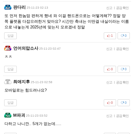
판다리
25-11-23 02:13
신고
|
공감 확인
또 먼저 한놈맘 편하게 했네 와 이걸 핸드폰으로는 어떻게해?? 정말 양
쪽 플랫폼 다잡으려한거 맞아요? 시간만 축내는 이딴걸 내실이라는 이름
으로 내놓는게 2025년에 맞는지 모르겠네 정말
답글
1
0
언어의맙소사
25-11-23 02:47
신고
|
공감 확인
ㅊㅊ
답글
0
0
최애지후
25-11-23 02:58
신고
|
공감 확인
모바일로는 힘드려나요?
답글
0
0
M파괴
25-11-23 03:52
신고
|
공감 확인
다하고 나니깐.. 5개가 없는데.....