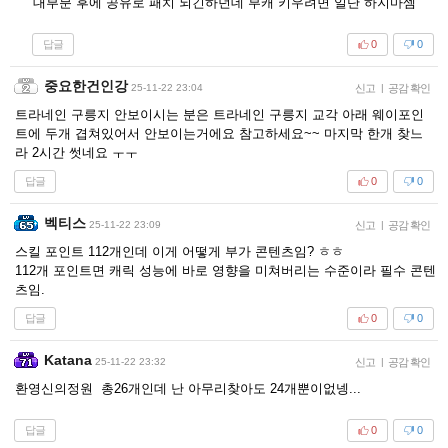
대부분 후에 공유로 패치 되긴하던데 부캐 키우려면 일단 하지마셈
답글
0
0
중요한건인강
25-11-22 23:04
신고
|
공감 확인
트라네인 구릉지 안보이시는 분은 트라네인 구릉지 교각 아래 웨이포인
트에 두개 겹쳐있어서 안보이는거에요 참고하세요~~ 마지막 한개 찾느
라 2시간 썻네요 ㅜㅜ
답글
0
0
벡티스
25-11-22 23:09
신고
|
공감 확인
스킬 포인트 112개인데 이게 어떻게 부가 콘텐츠임? ㅎㅎ
112개 포인트면 캐릭 성능에 바로 영향을 미쳐버리는 수준이라 필수 콘텐
츠임.
답글
0
0
Katana
25-11-22 23:32
신고
|
공감 확인
환영신의정원 총26개인데 난 아무리찾아도 24개뿐이없넹...
답글
0
0