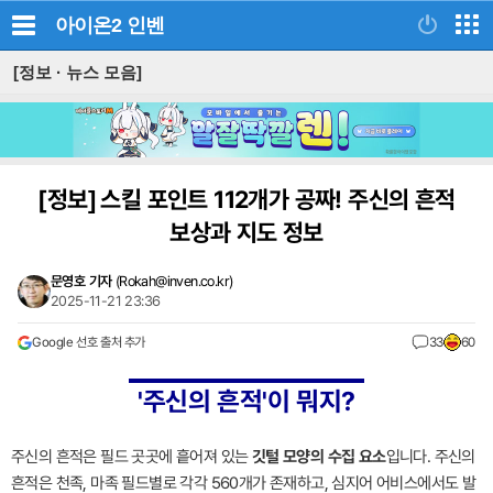
아이온2
인벤
[정보 · 뉴스 모음]
[정보]
스킬 포인트 112개가 공짜! 주신의 흔적
보상과 지도 정보
문영호 기자
(
Rokah@inven.co.kr
)
2025-11-21 23:36
Google 선호 출처 추가
33
60
'주신의 흔적'이 뭐지?
주신의 흔적은 필드 곳곳에 흩어져 있는
깃털 모양의 수집 요소
입니다. 주신의
흔적은 천족, 마족 필드별로 각각 560개가 존재하고, 심지어 어비스에서도 발