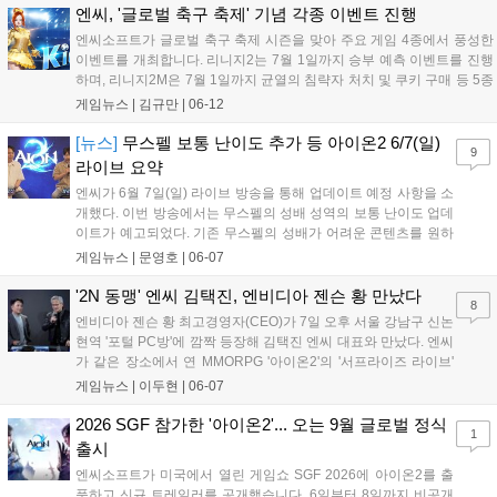
PVE 경쟁, 최대 레벨 확장과 파티 인원 증가, 월 25,000원으로의
엔씨, '글로벌 축구 축제' 기념 각종 이벤트 진행
유료 멤버십 변경 등이 공개되었다....
엔씨소프트가 글로벌 축구 축제 시즌을 맞아 주요 게임 4종에서 풍성한
이벤트를 개최합니다. 리니지2는 7월 1일까지 승부 예측 이벤트를 진행
하며, 리니지2M은 7월 1일까지 균열의 침략자 처치 및 쿠키 구매 등 5종
의 행사를 엽니다. 리니지W는 6월 24일까지 축구공 아이템을 통해 보상
게임뉴스 |
김규만
|
06-12
을 지급하며, 아이온은 6월 12일부터 17일까지 접속 시 외형 세트를 제
공합니다. 각 게임별로 다양한 보상이 준비되어 있으니 기간 내 참여해
[뉴스]
무스펠 보통 난이도 추가 등 아이온2 6/7(일)
9
즐기시길 바랍니다....
라이브 요약
엔씨가 6월 7일(일) 라이브 방송을 통해 업데이트 예정 사항을 소
개했다. 이번 방송에서는 무스펠의 성배 성역의 보통 난이도 업데
이트가 예고되었다. 기존 무스펠의 성배가 어려운 콘텐츠를 원하
는 이용자들의 수요를 고려해 만들어져 비교적 접근성이 떨어지
게임뉴스 |
문영호
|
06-07
는 점이 있어 추가하게 되었다는 취지를 전했다. 보통과 어려움
난이도 사이의 보상 차이를 확실히 둘 것이며, 이를 통해 성장을
'2N 동맹' 엔씨 김택진, 엔비디아 젠슨 황 만났다
8
위한 보통 난이도와 도전과 보상을 위한 어려움 난이도로 나눠질
엔비디아 젠슨 황 최고경영자(CEO)가 7일 오후 서울 강남구 신논
것임을 예고했다....
현역 '포털 PC방'에 깜짝 등장해 김택진 엔씨 대표와 만났다. 엔씨
가 같은 장소에서 연 MMORPG '아이온2'의 '서프라이즈 라이브'
행사 현장이었다. 황 CEO는 오후 1시 55분께 PC방 내부로 들어
게임뉴스 |
이두현
|
06-07
섰다. 자리를 채운 이용객들에게 일일이 사인을 해 주며 "모두 아
이온2를 하고 있느냐"...
2026 SGF 참가한 '아이온2'... 오는 9월 글로벌 정식
1
출시
엔씨소프트가 미국에서 열린 게임쇼 SGF 2026에 아이온2를 출
품하고 신규 트레일러를 공개했습니다. 6일부터 8일까지 비공개