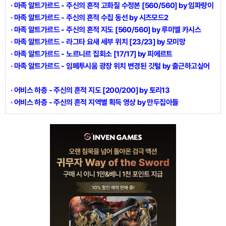
· 마족 알트가르드 - 주신의 흔적 고화질 수정본 [560/560] by 임파랑이
· 마족 알트가르드 - 주신의 흔적 수집 동선 by 시즈모드2
· 마족 알트가르드 - 주신의 흔적 지도 [560/560] by 루미엘 카시스
· 마족 알트가르드 - 라그타 요새 세부 위치 [23/23] by 모미망
· 마족 알트가르드 - 노르니르 집회소 [17/17] by 피에르트
· 마족 알트가르드 - 임페투시움 광장 위치 변경된 깃털 by 출근하고싶어
· 어비스 하층 - 주신의 흔적 지도 [200/200] by 토리13
· 어비스 하층 - 주신의 흔적 지역별 획득 영상 by 만두집아들