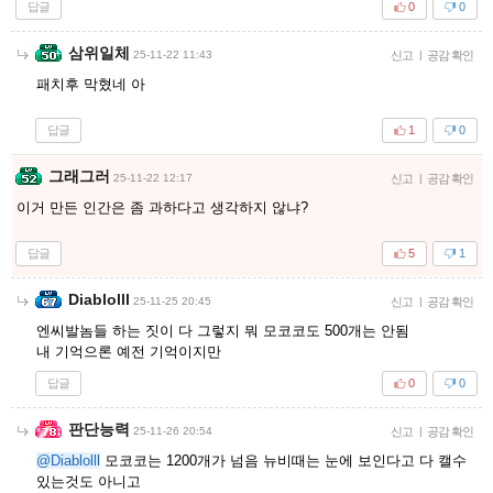
답글
0
0
삼위일체
25-11-22 11:43
신고
|
공감 확인
패치후 막혔네 아
답글
1
0
그래그러
25-11-22 12:17
신고
|
공감 확인
이거 만든 인간은 좀 과하다고 생각하지 않냐?
답글
5
1
Diablolll
25-11-25 20:45
신고
|
공감 확인
엔씨발놈들 하는 짓이 다 그렇지 뭐 모코코도 500개는 안됨
내 기억으론 예전 기억이지만
답글
0
0
판단능력
25-11-26 20:54
신고
|
공감 확인
@Diablolll
모코코는 1200개가 넘음 뉴비때는 눈에 보인다고 다 캘수
있는것도 아니고