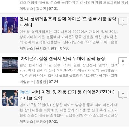
임즈와 함께 대규모 부스를 운영하며 게임 시연과 체험 프로그램을 제공
합니다. 7월 30일 아이온2의 중국 서비스명을 공개하며 전략적 협력을
게임뉴스 |
강승진
|
07-31
발표했고, 아이온 클래식은 8월 중 중국에서 비공개 테스트를 진행할 예
정입니다....
엔씨, 셩취게임즈와 함께 아이온2로 중국 시장 공략
7
나선다
엔씨와 셩취게임즈는 차이나조이 2026에서 개막에 앞서 30일,
상하이타워 가든 볼룸에서 아이온2 중국 진출을 위한 전략적 협
력 관계 체결식을 진행했다. 셩취게임즈는 2009년부터 아이온을
중국 시장에 서비스 중인 파트너사로, 해당 IP에 대한 높은 이해도
게임뉴스 |
윤서호,김찬휘
|
07-30
로 안정적인 서비스를 운영해왔다. 이에 힘입어 지난 2026년 7월
22일 판호를 받은 '아이온 모바일...
'아이온2', 삼성 갤럭시 언팩 무대에 깜짝 등장
8
런던 현지시간 22일 오후 2시에 열린 삼성전자 '갤럭시 언팩
2026'에서 엔씨의 신작 MMORPG '아이온2'가 깜짝 등장했습니
다. 이번 행사에서 갤럭시 폴드8 울트라의 대화면과 AI 기반 그래
픽 기술인 '뉴럴 프레임 퓨전'을 시연하며 뛰어난 게이밍 성능을
게임뉴스 |
윤홍만
|
07-24
입증했습니다. 양사는 과거부터 꾸준히 기술 협업을 이어왔으며,
이번 파트너십을 통해 향후 신제품과 게임 간의 추가적인 최적화
[뉴스]
서버 이전, 펫 자동 줍기 등 아이온2 7/21(화)
2
와 시너지가 더욱 기대되고 있습니다....
라이브 요약
엔씨가 7월 21일(화) 진행한 라이브 방송을 통해 서버 이전에 대
한 상세 내용을 비롯해 펫 자동 줍기 시스템 등 신규 추가 요소와
밸런스 조정 내용을 소개했다. 김남준 개발PD와 소인섭 사업실장
이 출연한 이번 방송에서는 7월 22일부터 시작되는 서버 이전에
게임뉴스 |
문영호
|
07-21
대한 세부 사항이 소개되었다. 특히 각 서버마다 전입, 전출 제한