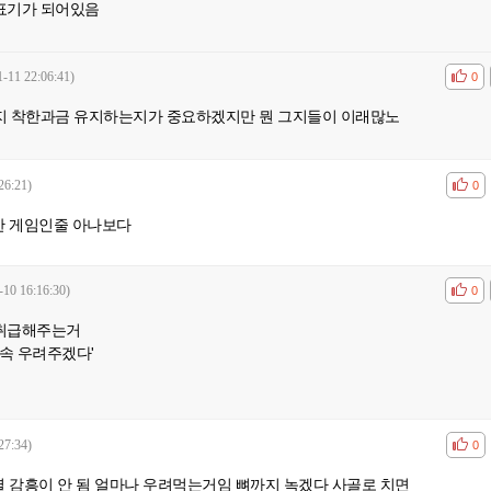
표기가 되어있음
1-11 22:06:41)
공감
비공
0
지 착한과금 유지하는지가 중요하겠지만 뭔 그지들이 이래많노
26:21)
공감
비공
0
한 게임인줄 아나보다
-10 16:16:30)
공감
비공
0
취급해주는거
계속 우려주겠다'
27:34)
공감
비공
0
별 감흥이 안 됨 얼마나 우려먹는거임 뼈까지 녹겠다 사골로 치면