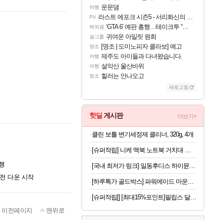
운문댐
여행
라스트 에포크 시즌5 - 서리화신의 분노 티저
PV
‘GTA 6’ 예판 흥행…테이크투 “내부 예상 크게 넘어”
해외겜
귀여운 아일릿 원희
걸그룹
[명조 | 도미노피자 콜라보] 예고
명조
제주도 아이들과 다녀왔습니다.
여행
설악산 울산바위
여행
힐러는 안나오고
명조
새로고침
핫딜
게시판
더보기+
클린 보틀 변기세정제 클리너, 320g, 4개
[슈퍼적립] 니케 맥북 노트북 거치대 수직 스탠드 클램쉘 맥미니 꽂이 세로 알루미늄 1슬롯 The Vertical
행
[국내 최저가 링크] 일동후디스 하이뮨 프로틴 밸런스 액티브, 바닐라봉봉 제로, 250ml, 18개
사전 다운 시작
[하루특가 골드박스] 파워에이드 마운틴 블라스트, 900ml, 12개
[슈퍼적립[] [최대15%포인트]필립스 달걀 계란찜기 반숙 계란삶는기계 에그쿠커 멀티쿠커 호빵 고구마찜기 3000시리즈 HD9137/90
이전페이지
맨위로