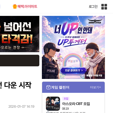
혜택.아이마트
로그인
인
벤
전
체
사
이
트
맵
전 다운 시작
게임 캘린더
더보기+
모집
아스오라 CBT 모집
2026-01-07 14:19
08.19