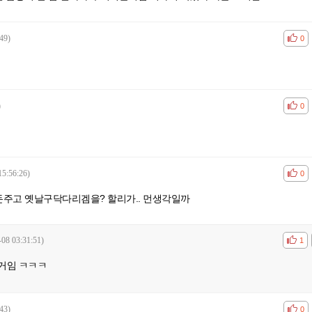
49)
공감
비공
0
)
공감
비공
0
15:56:26)
공감
비공
0
돈주고 옛날구닥다리겜을? 할리가.. 먼생각일까
-08 03:31:51)
공감
비공
1
거임 ㅋㅋㅋ
43)
공감
비공
0