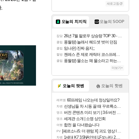
새로고침
.
오늘의 치지직
오늘의 SOOP
26년 7월 팔로우 상승량 TOP 30 - 월간 치지직
잡담
풍월량) 놀래서 헤드셋 벗어 던짐
클립
임나은) 진짜 음지;;
클립
젠레스 존 제로 캐릭터 코스프레한 꽁주
짤방
풍월량) 물소는 왜 물소라고 하는거야? 아! 그만 ㅋㅋ 알았어 ㅋㅋ
클립
더보기+
오늘의 팟벤
오늘의 핫벤
60프레임 나오는데 정상일까요?
레퀴엠
선생님들 차 시동 끌 때 꾸르륵소리나는데
차벤
버전 콘텐츠 미리 보기 | 3.6 버전 「신기루 속 등불 그림자, 속세에 깃든 검의 결심」이 8월 20일에 업데이트됩니다!
명조
세계관 소개 | 소명 상인회
명조
합천 을 다녀왔습니다
여행
[페르소나5: 더 팬텀 X] 괴도 영상 l 타카마키 안·댄싱 스타
PV
1세대 K7 3.5NA인데 LF쏘나타 2.0NA 기변하면 유류비 절약이 얼마나 될까요..?
차벤