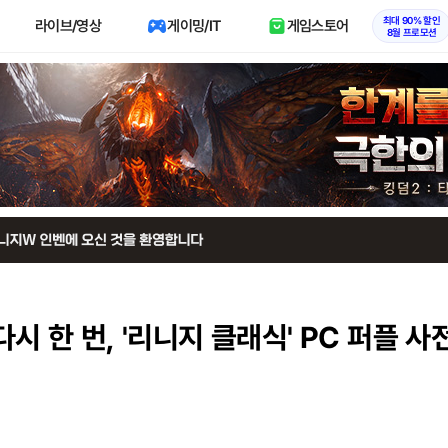
최대 90% 할인
라이브/영상
게이밍/IT
게임스토어
8월 프로모션
다시 한 번, '리니지 클래식' PC 퍼플 사