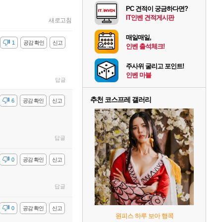
PC 견적이 궁금하다면?
IT인벤 견적게시판
새로고침
매일매일,
감
1
공감 확인
신고
인벤 출석체크!
주사위 굴리고 포인트!
인벤 마블
답글
추천 코스프레 갤러리
감
6
공감 확인
신고
답글
감
0
공감 확인
신고
답글
감
0
공감 확인
신고
원피스 하루 보아 행콕