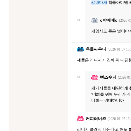
@바다새
확률아이템 
o야매떼o
(2026-0
게임사도 돈은 벌어야
옥돌싸우나
(2026-01-07 15:
쟤들은 리니지가 진짜 뭐 대단
빤스수괴
(2026-01
개돼지들을 대단하게 
'너희를 위해 우리가 
너희는 위대하니까
커피러버즈
(2026-01-07 15:
리니지 클래식 나온다고 해도 