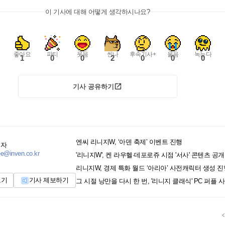
이 기사에 대해 어떻게 생각하시나요?
좋아요
파티
웃음
씬나
후속기사+
울음
녹는다
1
0
0
2
0
0
0
기사 공유하기
엔씨 리니지W, ‘아덴 축제’ 이벤트 진행
기자
ee@inven.co.kr
'리니지W', 켄 라우헬·데포로쥬 시점 '서사' 콘텐츠 공개
리니지W, 경제 특화 월드 ‘아리아’ 사전캐릭터 생성 진
보기
기사 제보하기
그 시절 낭만을 다시 한 번, '리니지 클래식' PC 퍼플 