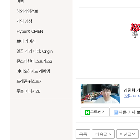
여행
해외게임정보
게임 영상
HyperX OMEN
만점
1
브이 라이징
일곱 개의 대죄: Origin
몬스터헌터 스토리즈3
바이오하자드 레퀴엠
드래곤 퀘스트7
김찬휘 
풋볼 매니저26
Charli
구독하기
다른 기사 
목록
다음글
이전글