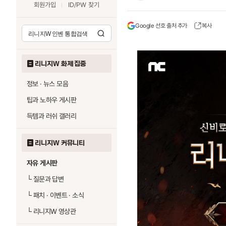
회원가입
ID/PW 찾기
Google 선호 출처 추가
복사
리니지W 화제 집중
정보 · 뉴스 모음
팁과 노하우 게시판
득템과 러쉬 갤러리
리니지W 커뮤니티
자유 게시판
└
질문과 답변
└
패치 · 이벤트 · 소식
└
리니지W 영상관