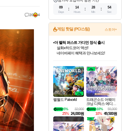
참가자 모집까지 남은 기간
09
14
28
53
Days
Hours
Min
Sec
20
4
더 렐릭 퍼스트 가디언 정식 출시
게임 핫딜 (PC/스팀)
스토어+
설화x하드코어 액션!
네이버페이 혜택과 만나보세요!
베데스다 40주년 기념 할인 중!
베데스다의 명작들을
40주년 프로모션으로 만나보세요!
인벤게임즈 8월 특별 할인!
드래곤소드: 어웨이크닝 입점!
문명 7 특별 할인!
마블 투혼 파이팅 소울즈 정식출시!
귀무자: 검의 길 예약 판매 중!
비스트 오브 리인카네이션 정식 출시!
커세어 코브 출시 기념 할인!
캡콤 프렌차이즈 할인 진행 중!
캡콤 일부 상품 상시 할인
스타워즈 은하계 레이서
로블록스 기프트 카드 공식 입점
인기 퍼블리셔 모음!
스팀으로 만나는 드래곤소드!
조선&고려 DLC 출시 예정
마블 히어로 총 출동&화려한 격투!
10% 할인과
게임프릭 신작 IP
해적'섬'을 발전시키자!
몬헌, 바하 등 인기 IP를
몬헌 와일즈 & 드래곤즈 도그마2
인벤게임즈에서 10% 추가 적립
Robux를 가장 안전하고
최대 90% 할인가를 만나보세요!
네이버혜택과 함께 만나보세요!
50%할인&추가 적립까지!
네이버 포인트 혜택까지!
이니&베니 혜택까지!
네이버 혜택가와 함께 예약하세요!
할인&네이버혜택으로 만나보세요!
할인가에 만나보세요!
일부 에디션 상시 할인!
혜택으로 예약 판매 중
편안하게 충전하세요
팰월드 Palworld
드래곤소드 어웨이
크닝 디럭스 에디션
DragonSword Awake
5%
32,000
10%
55,000
ning Deluxe Edition
25%
24,000원
10%
49,500원