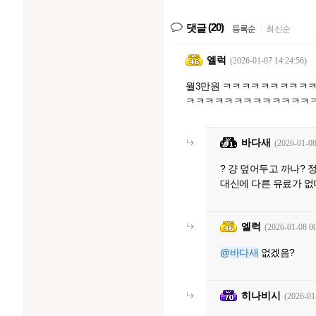
(20)
댓글
등록순
|
최신순
엘럭
(2026-01-07 14:24:56)
월3만원 ㅋㅋㅋㅋㅋㅋㅋㅋㅋ
ㅋㅋㅋㅋㅋㅋㅋㅋㅋㅋㅋㅋㅋ
바다새
(2026-01-08
? 걍 덮어두고 까나?
대신에 다른 유료가 
엘럭
(2026-01-08 00
@바다새
없겠음?
히나비시
(2026-01