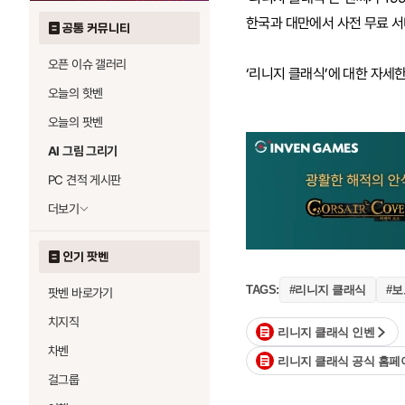
한국과 대만에서 사전 무료 서비
공통 커뮤니티
오픈 이슈 갤러리
‘리니지 클래식’에 대한 자세
오늘의 핫벤
오늘의 팟벤
AI 그림 그리기
PC 견적 게시판
더보기
인기 팟벤
#리니지 클래식
#
TAGS:
팟벤 바로가기
치지직
리니지 클래식 인벤
차벤
리니지 클래식 공식 홈페
걸그룹