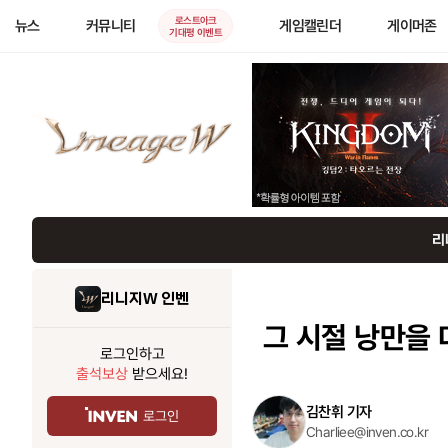
로스트아크
뉴스
커뮤니티
게임캘린더
게이머존
기대평 이벤트
리니지W 인벤
그 시절 낭만을 
로그인하고
출석보상
받으세요!
김찬휘 기자
로그인
Charliee@inven.co.kr