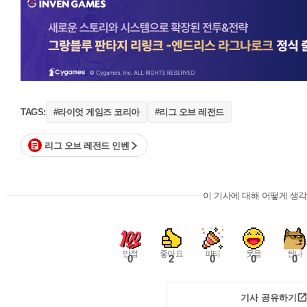
#라이엇 게임즈 코리아
#리그 오브 레전드
TAGS:
리그 오브 레전드 인벤
이 기사에 대해 어떻게 생
만점
좋아요
파티
웃음
씬나
0
2
0
0
0
기사 공유하기