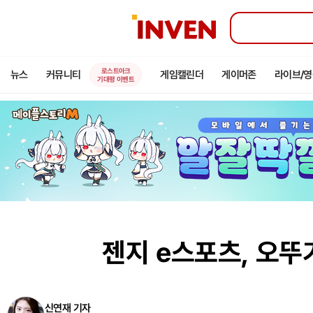
인
벤
로스트아크
뉴스
커뮤니티
게임캘린더
게이머존
라이브/
기대평 이벤트
젠지 e스포츠, 오뚜
신연재 기자