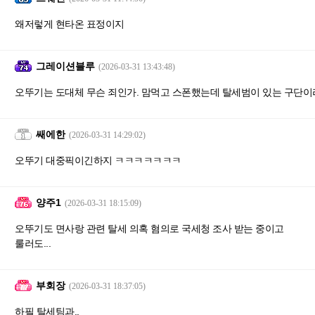
왜저렇게 현타온 표정이지
그레이션블루
(2026-03-31 13:43:48)
오뚜기는 도대체 무슨 죄인가. 맘먹고 스폰했는데 탈세범이 있는 구단이
쌔에한
(2026-03-31 14:29:02)
오뚜기 대중픽이긴하지 ㅋㅋㅋㅋㅋㅋㅋ
양주1
(2026-03-31 18:15:09)
오뚜기도 면사랑 관련 탈세 의혹 혐의로 국세청 조사 받는 중이고
룰러도...
부회장
(2026-03-31 18:37:05)
하필 탈세팀과..