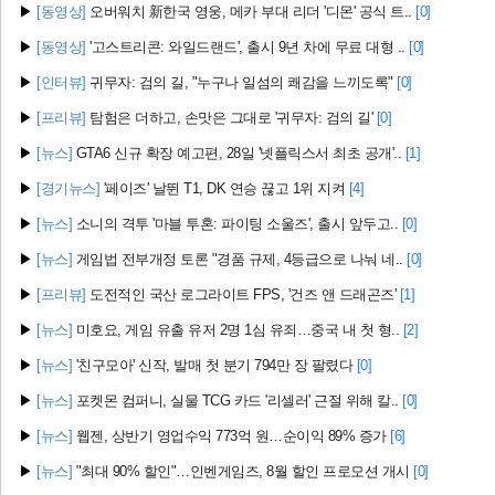
▶
[동영상]
오버워치 新한국 영웅, 메카 부대 리더 '디몬' 공식 트..
[0]
▶
[동영상]
'고스트리콘: 와일드랜드', 출시 9년 차에 무료 대형 ..
[0]
▶
[인터뷰]
귀무자: 검의 길, "누구나 일섬의 쾌감을 느끼도록"
[0]
▶
[프리뷰]
탐험은 더하고, 손맛은 그대로 '귀무자: 검의 길'
[0]
▶
[뉴스]
GTA6 신규 확장 예고편, 28일 '넷플릭스서 최초 공개'..
[1]
▶
[경기뉴스]
'페이즈' 날뛴 T1, DK 연승 끊고 1위 지켜
[4]
▶
[뉴스]
소니의 격투 '마블 투혼: 파이팅 소울즈', 출시 앞두고..
[0]
▶
[뉴스]
게임법 전부개정 토론 "경품 규제, 4등급으로 나눠 네..
[0]
▶
[프리뷰]
도전적인 국산 로그라이트 FPS, '건즈 앤 드래곤즈'
[1]
▶
[뉴스]
미호요, 게임 유출 유저 2명 1심 유죄…중국 내 첫 형..
[2]
▶
[뉴스]
'친구모아' 신작, 발매 첫 분기 794만 장 팔렸다
[0]
▶
[뉴스]
포켓몬 컴퍼니, 실물 TCG 카드 '리셀러' 근절 위해 칼..
[0]
▶
[뉴스]
웹젠, 상반기 영업수익 773억 원…순이익 89% 증가
[6]
▶
[뉴스]
"최대 90% 할인"…인벤게임즈, 8월 할인 프로모션 개시
[0]