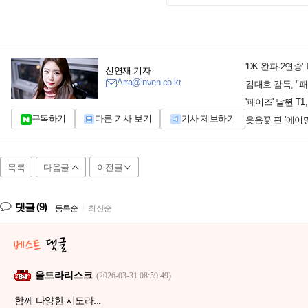
'DK 완파·2연승
신연재 기자
Arra@inven.co.kr
김대호 감독, "패
'페이즈' 날뛴 T1
구독하기
다른 기사 보기
기사 제보하기
웃음꽃 핀 '에이밍
목록
다음글
이전글
(9)
댓글
등록순
|
최신순
울트라리스크
(2026-03-31 08:59:49)
함께 다양한 시도라...