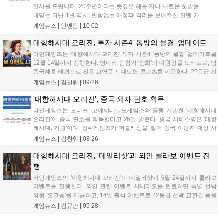
인사를 드립니다. 20주년이라는 뜻깊은 해를 지나 새로운 첫발을
내딛는 지난 1년 역시, 변함없는 애정과 격려를 보내주신 인벤 가
족 분들이 계셨기에 가능했습니다. 지난 20년간 게임산업계는 대
게임뉴스 |
인벤팀
|
10-02
격변기를 겪었지만 불과 1년 사이에 일어난 변화들은 앞으로의
속도가 더욱 빨라질 것을 실감하게 합...
대항해시대 오리진, 투자 시즌4 '동방의 물결' 업데이트
라인게임즈는 '대항해시대 오리진' 투자 시즌4 '동방의 물결' 업데이트를
12월 14일까지 진행한다. 명나라 탐험가 '정화'의 대원정을 모티프로, 남
중국해를 배경으로 전용 교역품과 대모험 콘텐츠를 제공한다. 25등급 선
박 5종 추가, 항해사 '초월' 2차 업데이트도 진행됐다. 10월 28일까지 가
게임뉴스 |
김찬휘
|
09-26
을, 추석 기념 이벤트로 출석 체크, 음식 아이템 제작, 생산 레벨 완화 등
을 통해 다양한 보상을 제공한다....
'대항해시대 오리진', 중국 외자 판호 획득
라인게임즈는 모티프, 코에이테크모게임스와 공동 개발한 '대항해시대
오리진'이 중국 판호를 획득했다고 26일 밝혔다. 중국 서비스명은 '대항
해시대: 기원'이며, 성취게임즈가 퍼블리싱을 맡아 중국 이용자 대상 사
전예약을 시작하고 상세 정보를 순차 공개할 예정이다. 라인게임즈는 현
게임뉴스 |
김찬휘
|
08-26
지화 작업에 총력을 기울여 파트너사들과 협력을 강화할 방침이다....
대항해시대 오리진, '데일리샷'과 와인 콜라보 이벤트 진
행
라인게임즈의 '대항해시대 오리진'이 데일리샷과 6월 24일까지 콜라보
이벤트를 진행한다. 와인 관련 이벤트 시나리오를 완료하면 특별 선박
외형 '오크통'을 제공하고, 14일 출석 이벤트로 22등급 선박 교환권 등을
지급한다. '두로 양조장' 방문 시 고급 상품을 획득할 수 있으며, 데일리샷
게임뉴스 |
김규만
|
05-28
에서 특정 주류 구매 시 할인 및 게임 쿠폰을 제공한다. S급 신규 항해사