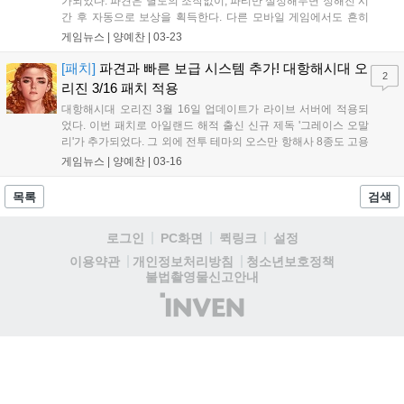
가되었다. 파견은 별도의 조작없이, 파티만 설정해두면 정해진 시
간 후 자동으로 보상을 획득한다. 다른 모바일 게임에서도 흔히
볼 수 있는 구조의 콘텐츠라고 할 수 있다. 다른 게임에서는 이러
게임뉴스 |
양예찬
|
03-23
한 파견 콘텐츠의 효율이 그렇게 크진 않지만, 대항해시대 오리진
에서는 다르다. 최상급 리워드를 제법 높...
[패치]
파견과 빠른 보급 시스템 추가! 대항해시대 오
2
리진 3/16 패치 적용
대항해시대 오리진 3월 16일 업데이트가 라이브 서버에 적용되
었다. 이번 패치로 아일랜드 해적 출신 신규 제독 '그레이스 오말
리'가 추가되었다. 그 외에 전투 테마의 오스만 항해사 8종도 고용
할 수 있다. 쿠아우테목 보상으로 건조할 수 있는 16티어 특수 선
게임뉴스 |
양예찬
|
03-16
박 '용맹한 독수리'의 추가도 눈여겨볼 점이다. 이외에도 많은 유
저들이 기다려왔던 위임 함대를 운영하...
목록
검색
로그인
PC화면
퀵링크
설정
청소년보호정책
이용약관
개인정보처리방침
불법촬영물신고안내
(주)
인
벤