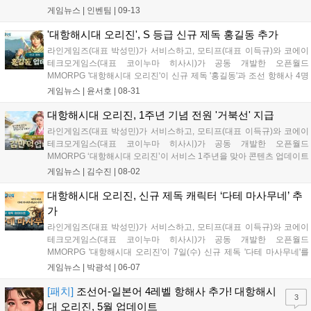
시간을 달려올 수 있던 원동력은 함께 해주신 유저분의 애정이 어
게임뉴스 |
인벤팀
|
09-13
린 관심과 목소리입니다. 언제나 인벤과 함께 해주시는 유저분들
께 다시 한번 감사드립니다. 역동적...
'대항해시대 오리진', S 등급 신규 제독 홍길동 추가
라인게임즈(대표 박성민)가 서비스하고, 모티프(대표 이득규)와 코에이
테크모게임스(대표 코이누마 히사시)가 공동 개발한 오픈월드
MMORPG '대항해시대 오리진'이 신규 제독 '홍길동'과 조선 항해사 4명
을 업데이트했다고 31일 밝혔다. '홍길동'은 S등급 신규 제독 캐릭터다.
게임뉴스 |
윤서호
|
08-31
뛰어난 재능을 타고났으나 신분의 벽에 부딪혀 뜻을 이루지 못하고 의적
이 됐으며,...
대항해시대 오리진, 1주년 기념 전원 '거북선' 지급
라인게임즈(대표 박성민)가 서비스하고, 모티프(대표 이득규)와 코에이
테크모게임스(대표 코이누마 히사시)가 공동 개발한 오픈월드
MMORPG ‘대항해시대 오리진’이 서비스 1주년을 맞아 콘텐츠 업데이트
와 이용자 혜택 이벤트를 진행한다. 먼저 새로운 S등급 제독 캐릭터 ‘김
게임뉴스 |
김수진
|
08-02
만덕’이 업데이트 됐다. ‘김만덕’은 조선의 상인으로, 기아와 빈곤으로 고
통받는 사람들...
대항해시대 오리진, 신규 제독 캐릭터 ‘다테 마사무네’ 추
가
라인게임즈(대표 박성민)가 서비스하고, 모티프(대표 이득규)와 코에이
테크모게임스(대표 코이누마 히사시)가 공동 개발한 오픈월드
MMORPG '대항해시대 오리진'이 7일(수) 신규 제독 '다테 마사무네'를
추가하고, 예술 항해사 8명과 신규 콘텐츠를 업데이트했다. S등급 신규
게임뉴스 |
박광석
|
06-07
제독 '다테 마사무네'는 서양 문물을 접한 후 더 넓은 세상을 경험하기 위
해 모험을...
[패치]
조선어-일본어 4레벨 항해사 추가! 대항해시
3
대 오리진, 5월 업데이트