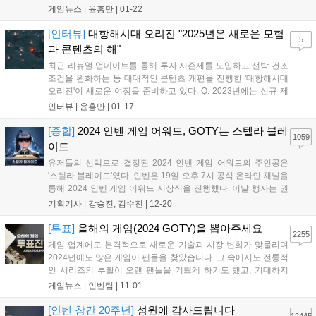
단 연구’를 비롯한 콘텐츠 업데이트를 실시했다. ‘선단 연구’는 ‘대항해시
게임뉴스 |
윤홍만
|
01-22
대 오리진’에서 처음 선보이는 성장 시스템으로, 연구 포인트를 모아 연
구...
[인터뷰]
대항해시대 오리진 "2025년은 새로운 모험
5
과 콘텐츠의 해"
최근 리뉴얼 업데이트를 통해 투자 시즌제를 도입하고 선박 건조
조건을 완화하는 등 대대적인 콘텐츠 개편을 진행한 '대항해시대
오리진'이 새로운 여정을 준비하고 있다. Q. 2023년에는 신규 제
독으로 이순신을 추가했다. 국내 유저들에게 있어서는 여러모로
인터뷰 |
윤홍만
|
01-17
의미있는 업데이트였다고 생각하는데 추후에도 국내 유저들을
타깃으로 한 업데이트가 있을지 궁금하다. = 현...
[종합]
2024 인벤 게임 어워드, GOTY는 스텔라 블레
1059
이드
유저들의 선택으로 결정된 2024 인벤 게임 어워드의 주인공은
'스텔라 블레이드'였다. 인벤은 19일 오후 7시 공식 온라인 채널을
통해 2024 인벤 게임 어워드 시상식을 진행했다. 이날 행사는 권
이슬 아나운서, 인플루언서 인간젤리, 인벤 김수진 기자가 총 13
기획기사 |
강승진, 김수진
|
12-20
개 부문의 수상작을 발표하며 진행을 맡았다. 또한, 2024 인벤 어
워드는 올해 비경쟁 부문 '...
[투표]
올해의 게임(2024 GOTY)을 뽑아주세요
2255
게임 업계에도 본격적으로 새로운 기술과 시장 변화가 맞물리며
2024년에도 많은 게임이 팬들을 찾았습니다. 그 속에서도 전통적
인 시리즈의 부활이 오랜 팬들을 기쁘게 하기도 했고, 기대하지
못했던 신작이 깜짝 흥행을 거두기도 했습니다. 특히 일본은 물론
게임뉴스 |
인벤팀
|
11-01
한국, 중국의 게임이 글로벌 시장에서 큰 흥행을 거두며 동아시아
3국에 대한 기대가 높아지기도 했습니다....
[인벤 창간 20주년]
성원에 감사드립니다
12445