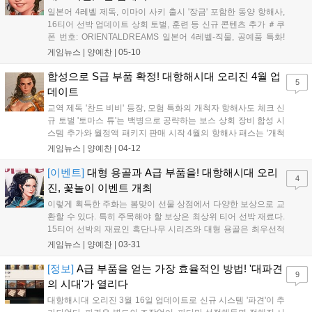
일본어 4레벨 제독, 이마이 사키 출시 '장금' 포함한 동양 항해사,
16티어 선박 업데이트 상회 토벌, 훈련 등 신규 콘텐츠 추가 ＃쿠
폰 번호: ORIENTALDREAMS 일본어 4레벨-직물, 공예품 특화!
신규 제독 이마이 사키 출시 5월의 신규 제독, 이마이 사키는 교역
게임뉴스 |
양예찬
|
05-10
특화 제독이다. 특화된 능력치는 협상과 교환이며, 다소 낮은 전
투 능력치를 갖고...
합성으로 S급 부품 확정! 대항해시대 오리진 4월 업
5
데이트
교역 제독 '찬드 비비' 등장, 모험 특화의 개척자 항해사도 체크 신
규 토벌 '토마스 튜'는 백병으로 공략하는 보스 상회 장비 합성 시
스템 추가와 월정액 패키지 판매 시작 4월의 항해사 패스는 '개척
자'를 테마로 한 모험 항해사들이다. 총 8명의 항해사가 추가된다.
게임뉴스 |
양예찬
|
04-12
가장 주목해야 할 항해사는 S등급 모험 항해사인 '크리스토발 콜
론'이다. 상대적으로 선호도가...
[이벤트]
대형 용골과 A급 부품을! 대항해시대 오리
4
진, 꽃놀이 이벤트 개최
이렇게 획득한 주화는 봄맞이 선물 상점에서 다양한 보상으로 교
환할 수 있다. 특히 주목해야 할 보상은 최상위 티어 선박 재료다.
15티어 선박의 재료인 흑단나무 시리즈와 대형 용골은 최우선적
으로 교환할 것을 추천한다. 이외에도 토벌전 추가로 A급 가공 금
게임뉴스 |
양예찬
|
03-31
속이나 철재, 목재의 가치도 높아졌기에, 이것들도 챙겨두는 것이
좋다. 메인 이벤트인 꽃놀이 이벤트 외...
[정보]
A급 부품을 얻는 가장 효율적인 방법! '대파견
9
의 시대'가 열리다
대항해시대 오리진 3월 16일 업데이트로 신규 시스템 '파견'이 추