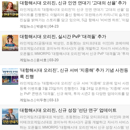
2명과 여관 종업원 2명을 추가하는 업데이트도 진행됐다....
대항해시대 오리진, 신규 인연 연대기 ‘고대의 선율’ 추가
라인게임즈의 '대항해시대 오리진'이 신규 인연 연대기 '고대의 선율' 업
데이트를 진행했다. 이탈리아 출신 항해사 '프란체스카 카치니'의 숨겨진
진실을 밝혀가는 스토리를 담고 있으며, S급 항해사 '비비엔 하트', '이칼
반 루벤'이 추가됐다. 5월 14일까지 출석 시 '강화 보호제', '최상급 임명
게임뉴스 |
박광석
|
04-23
장' 등을 지급하는 '에스메랄다의 특별 이벤트'가 진행된다. 4월 30일부
터 5월 28일까지 가정의 달 기념 이벤트로 '행복 주화'와 '행복의 상자'를
대항해시대 오리진, 실시간 PvP '대격돌' 추가
지급한다....
라인게임즈(공동대표 박성민, 조동현)는 모티프(대표 이인)와 코에이테
크모게임스(대표 코이누마 히사시)가 공동 개발하고 자사가 서비스하는
오픈월드 MMORPG ‘대항해시대 오리진’에서 신규 PvP ‘대격돌’과 ‘투자
시즌2’를 비롯한 콘텐츠 업데이트를 진행했다고 20일 밝혔다. ‘대격
게임뉴스 |
윤서호
|
03-20
돌’은 동일한 서버 그룹 이용자끼리 즐길 수 있는 PvP 콘텐츠다. 매주
주...
'대항해시대 오리진', 신규 서버 ‘지중해’ 추가 기념 사전등
록 진행
라인게임즈는 '대항해시대 오리진' 신규 서버 '지중해' 오픈에 앞서 사전
등록 이벤트를 3월 23일까지 진행한다. 3월 24일 오픈하는 '지중해' 서버
는 PvP 콘텐츠 '대격돌', 신규 해역, 투자 시즌2 등 다양한 업데이트를 앞
두고 있다. 사전등록 참여 시 신규, 기존 서버에서 사용 가능한 쿠폰을 통
게임뉴스 |
이두현
|
03-13
해 풍성한 아이템을 획득할 수 있다. 신규 및 초보 이용자를 위한 성장 이
벤트도 진행될 예정이다....
대항해시대 오리진, 신규 성장 '선단 연구' 업데이트
라인게임즈(공동대표 박성민, 조동현)는 22일 모티프(대표 이인)와 코에
이테크모게임스(대표 코이누마 히사시)가 공동 개발하고 자사가 서비스
하는 오픈월드 MMORPG ‘대항해시대 오리진’에서 신규 성장 시스템 ‘선