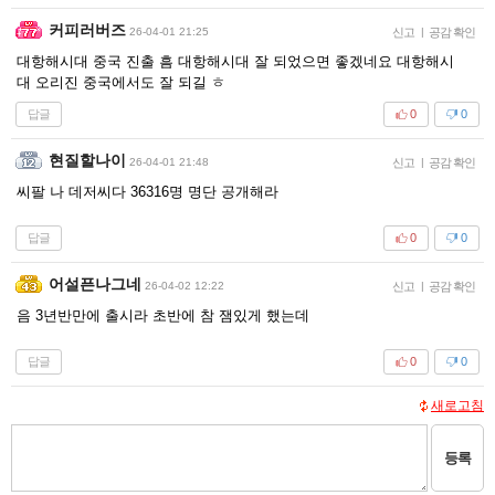
커피러버즈
26-04-01 21:25
신고
|
공감 확인
대항해시대 중국 진출 흠 대항해시대 잘 되었으면 좋겠네요 대항해시
대 오리진 중국에서도 잘 되길 ㅎ
답글
0
0
현질할나이
26-04-01 21:48
신고
|
공감 확인
씨팔 나 데저씨다 36316명 명단 공개해라
답글
0
0
어설픈나그네
26-04-02 12:22
신고
|
공감 확인
음 3년반만에 출시라 초반에 참 잼있게 했는데
답글
0
0
새로고침
등록