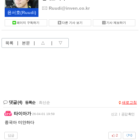
Ruudi@inven.co.kr
윤서호
(Ruudi)
페이지 구독하기
다른 기사 보기
기사 제보하기
목록
|
본문
|
△
|
▽
댓글
(4)
등록순
|
최신순
새로고침
타이아가
26-04-01 19:59
신고
|
공감 확인
중국아 미안하다
답글
2
0