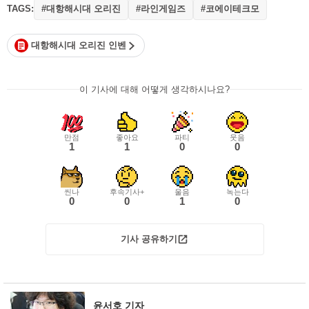
TAGS:
#대항해시대 오리진
#라인게임즈
#코에이테크모
대항해시대 오리진 인벤
이 기사에 대해 어떻게 생각하시나요?
만점
좋아요
파티
웃음
1
1
0
0
씬나
후속기사+
울음
녹는다
0
0
1
0
기사 공유하기
윤서호 기자