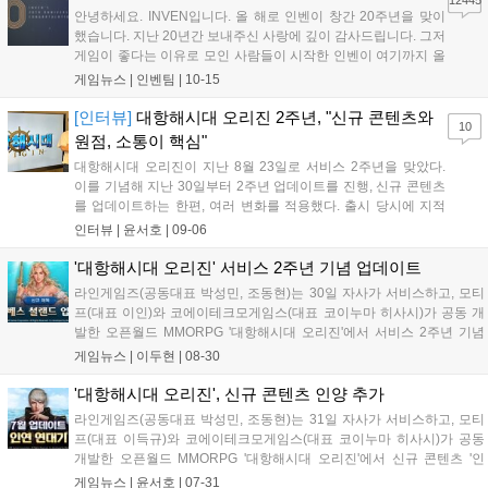
안녕하세요. INVEN입니다. 올 해로 인벤이 창간 20주년을 맞이
했습니다. 지난 20년간 보내주신 사랑에 깊이 감사드립니다. 그저
게임이 좋다는 이유로 모인 사람들이 시작한 인벤이 여기까지 올
수 있었던 것은 보내주신 사랑과 성원 덕분이라고 생각합니다. 이
게임뉴스 |
인벤팀
|
10-15
럴 때는 강산이 두번 변했다는 말이 습관적으로 나오곤 하지만,
이제는 그 말을 쓰지 못하고, '고작...
[인터뷰]
대항해시대 오리진 2주년, "신규 콘텐츠와
10
원점, 소통이 핵심"
대항해시대 오리진이 지난 8월 23일로 서비스 2주년을 맞았다.
이를 기념해 지난 30일부터 2주년 업데이트를 진행, 신규 콘텐츠
를 업데이트하는 한편, 여러 변화를 적용했다. 출시 당시에 지적
받았던, 대항해시대 시리즈와 다소 달랐던 도시명을 바꾼 것이 그
인터뷰 |
윤서호
|
09-06
중 하나였다. 이외에도 지난 1주년 이후 단절됐던 소통도 점차 오
리진 노트을 통해 풀리고 있다. "나...
'대항해시대 오리진' 서비스 2주년 기념 업데이트
라인게임즈(공동대표 박성민, 조동현)는 30일 자사가 서비스하고, 모티
프(대표 이인)와 코에이테크모게임스(대표 코이누마 히사시)가 공동 개
발한 오픈월드 MMORPG '대항해시대 오리진'에서 서비스 2주년 기념
콘텐츠 업데이트를 진행했다. 먼저 신규 콘텐츠 '밀수'가 추가됐다. 이용
게임뉴스 |
이두현
|
08-30
자는 각 도시의 '밀수단'과 밀수품을 거래하며 색다른 교역의 재미를 즐
겨볼...
'대항해시대 오리진', 신규 콘텐츠 인양 추가
라인게임즈(공동대표 박성민, 조동현)는 31일 자사가 서비스하고, 모티
프(대표 이득규)와 코에이테크모게임스(대표 코이누마 히사시)가 공동
개발한 오픈월드 MMORPG '대항해시대 오리진'에서 신규 콘텐츠 '인
양'을 선보이고, 항해사 콘텐츠 '인연 연대기'를 비롯한 콘텐츠 업데이트
게임뉴스 |
윤서호
|
07-31