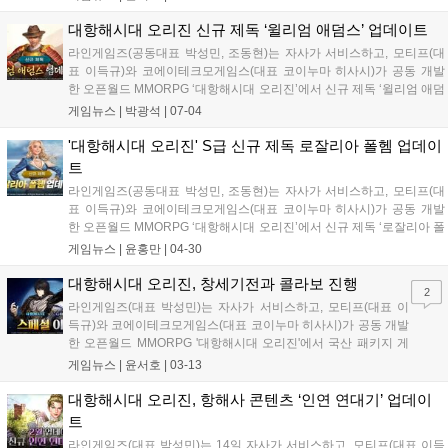
를 진행했다. '인양'은 '대항해시대 오리진'의 새로운 탐험 콘텐츠다. 플레
이를...
대항해시대 오리진 신규 제독 ‘윌리엄 애덤스’ 업데이트
라인게임즈(공동대표 박성민, 조동현)는 자사가 서비스하고, 모티프(대
표 이득규)와 코에이테크모게임스(대표 코이누마 히사시)가 공동 개발
한 오픈월드 MMORPG ‘대항해시대 오리진’에서 신규 제독 ‘윌리엄 애덤
스’를 추가하고, 항해사 및 보스 토벌 등 콘텐츠 업데이트를 진행했다고
게임뉴스 |
박광석
|
07-04
4일 밝혔다. S급 신규 제독 ‘윌리엄 애덤스’는 잉글랜드 출신으로 교역에
특화...
'대항해시대 오리진' S급 신규 제독 로잘리아 폴헴 업데이
트
라인게임즈(공동대표 박성민, 조동현)는 자사가 서비스하고, 모티프(대
표 이득규)와 코에이테크모게임스(대표 코이누마 히사시)가 공동 개발
한 오픈월드 MMORPG ‘대항해시대 오리진’에서 신규 제독 ‘로잘리아 폴
헴’을 추가하고, 항해사를 비롯한 콘텐츠 업데이트를 진행했다고 30일
게임뉴스 |
윤홍만
|
04-30
밝혔다. S급 신규 제독 ‘로잘리아 폴헴’은 가업을 이어받아 세계 최강의
전함을...
대항해시대 오리진, 창세기전과 콜라보 진행
2
라인게임즈(대표 박성민)는 자사가 서비스하고, 모티프(대표 이
득규)와 코에이테크모게임스(대표 코이누마 히사시)가 공동 개발
한 오픈월드 MMORPG '대항해시대 오리진'에서 국산 패키지 게
임 명작 '창세기전'과 IP 콜라보를 진행한다고 13일 밝혔다. '창세
게임뉴스 |
윤서호
|
03-13
기전'은 깊이 있는 스토리에 힘입어 지난 1990년대 발매된 첫 번
째 시리즈부터 최근 출시된 '창세기전...
대항해시대 오리진, 항해사 콘텐츠 ‘인연 연대기’ 업데이
트
라인게임즈(대표 박성민)는 14일 자사가 서비스하고, 모티프(대표 이득