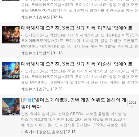
규)와 코에이테크모게임스(대표 코이누마 히사시)가 공동 개발한 오픈
월드 MMORPG ‘대항해시대 오리진’에서 항해사를 주인공으로 하는 신
규 콘텐츠 ‘인연 연대기’를 선보였다. 제독이 아닌 항해사가 주인공으로
게임뉴스 |
김수진
|
02-14
등장하는 ‘인연 연대기’는 ‘대항해시대 오리진’에서 선보이는 새로운 콘
텐츠다. 연...
대항해시대 오리진, S등급 신규 제독 ‘마리벨’ 업데이트
라인게임즈(대표 박성민)는 자사가 서비스하고, 모티프(대표 이득규)와
코에이테크모게임스(대표 코이누마 히사시)가 공동 개발한 오픈월드
MMORPG ‘대항해시대 오리진’에서 신규 제독 ‘마리벨’을 추가하고, 항
해사 5명과 신규 콘텐츠 업데이트를 진행했다고 18일 밝혔다. S등급 신
게임뉴스 |
박광석
|
01-18
규 제독 ‘마리벨’은 ‘대항해시대 오리진’의 오리지널 캐릭터로, 방랑 해적
이었으...
대항해시대 오리진, S등급 신규 제독 '이순신' 업데이트
라인게임즈(대표 박성민)는 20일 자사가 서비스하고, 모티프(대표 이득
규)와 코에이테크모게임스(대표 코이누마 히사시)가 공동 개발한 오픈
월드 MMORPG ‘대항해시대 오리진’에서 신규 제독 ‘이순신’을 추가하
고, 항해사 4명을 비롯한 콘텐츠 업데이트를 진행했다. 신규 제독 ‘이순
게임뉴스 |
김규만
|
12-20
신’은 탁월한 지략과 리더십을 보여주었던 ‘이순신 장군’을 모티브로 한
S등급...
[종합]
'발더스 게이트3', 인벤 게임 어워드 올해의 게
1082
임이 되다
인벤 유저와 심사단의 선택은 CRPG의 새로운 흥행을 이끄는 '발
더스 게이트3'였다. 인벤은 15일 19시 공식 채널을 통해 2023 인
벤 게임 어워드 온라인 시상식을 공개했다. 2023년 새로운 이름
으로 재정비, 유저 투표 부문을 크게 늘린 인벤 게임 어워드는 이
기획기사 |
강승진, 김수진
|
12-15
날 영상을 통해 다양한 수상 부문을 직접 발표했다. 경쟁 부문 최