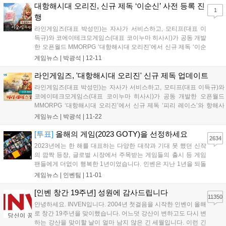
고 등급 부문인 '올해의 게임...
대항해시대 오리진, 신규 제독 ‘이순신’ 사전 등록 진
1
행
라인게임즈(대표 박성민)는 자사가 서비스하고, 모티프(대표 이
득규)와 코에이테크모게임스(대표 코이누마 히사시)가 공동 개발
한 오픈월드 MMORPG ‘대항해시대 오리진’에서 신규 제독 ‘이순
신’ 업데이트 사전 등록 이벤트를 진행한다고 11일 밝혔다. 이번
게임뉴스 |
박광석
|
12-11
사전 등록 이벤트는 오는 20일 오전 8시59분까지 진행된다. 게임
을 즐기는 이용자라면 누구나 전용 페이...
라인게임즈, '대항해시대 오리진' 신규 제독 업데이트
라인게임즈(대표 박성민)는 자사가 서비스하고, 모티프(대표 이득규)와
코에이테크모게임스(대표 코이누마 히사시)가 공동 개발한 오픈월드
MMORPG ‘대항해시대 오리진’에서 신규 제독 ‘피리 레이스’와 항해사
10명을 업데이트 했다고 22일 밝혔다. S등급 신규 제독 ‘피리 레이스’는
게임뉴스 |
박광석
|
11-22
오스만 출신으로, 국가 위협에 대비한 세계 지도를 제작하기 위해 항해
를 떠...
[투표]
올해의 게임(2023 GOTY)을 선정하세요
2634
2023년에는 한 해를 대표하는 다양한 대작과 기대 못 했던 신작
의 깜짝 등장, 글로벌 시장에서 주목받는 게임들의 출시 등 게임
팬들에게 더없이 행복한 1년이었습니다. 인벤은 지난 1년을 되돌
아보고 업계 전체의 창의성과 기술적 성취를 제고하고자 게임 시
게임뉴스 |
인벤팀
|
11-01
상 행사를 진행합니다. 특히 올해는 여기에 게이머들의 목소리를
함께 반영하고자 합니다. 이를 위해 202...
[인벤 창간 19주년] 성원에 감사드립니다
11350
안녕하세요. INVEN입니다. 2004년 첫걸음을 시작한 인벤이 올해
로 창간 19주년을 맞이했습니다. 어느덧 강산이 변하고도 다시 변
하는 강산을 맞이할 날이 얼마 남지 않은 긴 세월입니다. 이런 긴