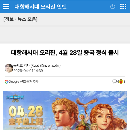
대항해시대 오리진
인벤
[정보 · 뉴스 모음]
대항해시대 오리진, 4월 28일 중국 정식 출시
윤서호 기자
(
Ruudi@inven.co.kr
)
2026-04-01 14:39
Google 선호 출처 추가
4
3