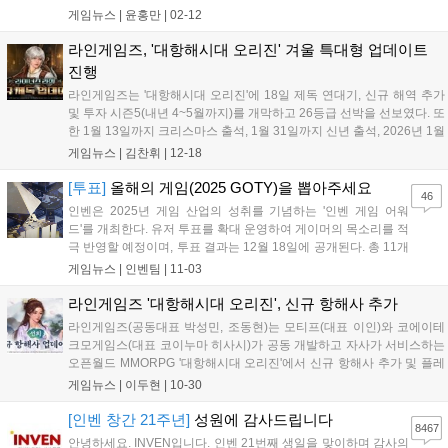
일 밝혔다. 먼저 신규 제독 연대기가 추가됐다. 이번 주인공은 스웨덴 상
게임뉴스 |
윤홍만
|
02-12
인 가문 출신의 '다나 칼로스'로, 해당 제독 보유 시 사라진 가문 재산의
행방과 부...
라인게임즈, '대항해시대 오리진' 겨울 특대형 업데이트
진행
라인게임즈는 '대항해시대 오리진'에 18일 제독 연대기, 신규 해역 추가
및 투자 시즌5(내년 4~5월까지)를 개막하고 26등급 선박을 선보였다. 또
한 1월 13일까지 크리스마스 출석, 1월 31일까지 신년 출석, 2026년 1월
1일 핫타임 등 다양한 연말연시 이벤트도 진행된다....
게임뉴스 |
김찬휘
|
12-18
[투표]
올해의 게임(2025 GOTY)을 뽑아주세요
46
인벤은 2025년 게임 산업의 성취를 기념하는 '인벤 게임 어워
드'를 개최한다. 유저 투표를 확대 운영하여 게이머의 목소리를 적
극 반영할 예정이며, 투표 결과는 12월 18일에 공개된다. 총 11개
부문에서 유저 투표로 수상작을 결정하며, '올해의 게임'과 '최고
게임뉴스 |
인벤팀
|
11-03
의 기대작' 등 다양한 부문에 투표할 수 있다. 투표는 11월 23일까
지 진행되며, 참여자에게는 추첨을 통해 경품을 제공하는 이벤트
라인게임즈 '대항해시대 오리진', 신규 항해사 추가
도 진행한다....
라인게임즈(공동대표 박성민, 조동현)는 모티프(대표 이인)와 코에이테
크모게임스(대표 코이누마 히사시)가 공동 개발하고 자사가 서비스하는
오픈월드 MMORPG '대항해시대 오리진'에서 신규 항해사 추가 및 플레
이 편의성 업데이트를 진행했다고 30일 밝혔다. 추가된 항해사는 S급
게임뉴스 |
이두현
|
10-30
'임화'와 '선희' 2명으로, 모두 명나라 출신이며 투자 시즌4 관련 교역품
교역...
[인벤 창간 21주년]
성원에 감사드립니다
8467
안녕하세요. INVEN입니다. 인벤 21번째 생일을 맞이하며 감사의