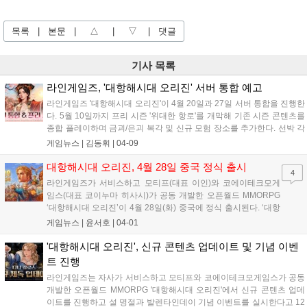
목록
|
본문
|
△
|
▽
|
댓글
기사 목록
라인게임즈, '대항해시대 오리진' 서버 통합 예고
라인게임즈 '대항해시대 오리진'이 4월 20일과 27일 서버 통합을 진행한
다. 5월 10일까지 프리 시즌 '위대한 항로'를 개막해 기존 시즌 콘텐츠를
종합 플레이하며 금괴/은괴 복각 및 신규 모험 장소를 추가한다. 선박 각
인 기능과 5월 12일까지 주화를 얻는 이벤트도 열린다....
게임뉴스 |
김동휘
|
04-09
대항해시대 오리진, 4월 28일 중국 정식 출시
4
라인게임즈가 서비스하고 모티프(대표 이인)와 코에이테크모게
임스(대표 코이누마 히사시)가 공동 개발한 오픈월드 MMORPG
‘대항해시대 오리진’이 4월 28일(화) 중국에 정식 출시된다. ‘대항
해시대 오리진’은 16세기 대항해시대에서 펼쳐지는 무역, 전투,
게임뉴스 |
윤서호
|
04-01
탐험 등의 다양한 콘텐츠를 높은 자유도로 즐길 수 있는 것이 특
징이다. 현지 서비스명은 ‘대항해시대:...
'대항해시대 오리진', 신규 콘텐츠 업데이트 및 기념 이벤
트 진행
라인게임즈는 자사가 서비스하고 모티프와 코에이테크모게임스가 공동
개발한 오픈월드 MMORPG '대항해시대 오리진'에서 신규 콘텐츠 업데
이트를 진행하고 설 명절과 발렌타인데이 기념 이벤트를 실시한다고 12