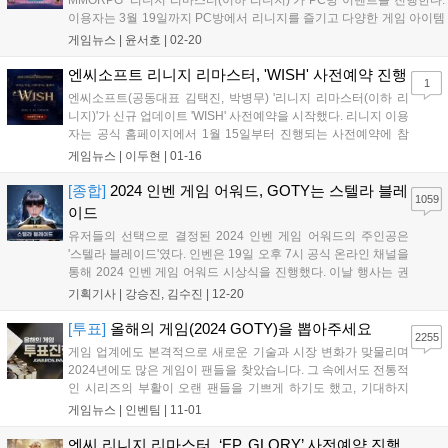
MMORPG ‘리니지 리마스터(이하 리니지)’가 PC방 이벤트를 진행한다.
이용자는 3월 19일까지 PC방에서 리니지를 즐기고 다양한 게임 아이템
을 받을 수 있다. 추첨으로 선정된 100명의 이용자에게는 ‘스페셜 후드
게임뉴스 |
윤서호
|
02-20
티’도 선물한다. 이용자는 PC방 주간 접속 기록에 따라 던전 입장...
엔씨소프트 리니지 리마스터, 'WISH' 사전예약 진행
1
엔씨소프트(공동대표 김택진, 박병무) '리니지 리마스터(이하 리
니지)'가 신규 업데이트 'WISH' 사전예약을 시작했다. 리니지 이용
자는 공식 홈페이지에서 1월 15일부터 진행되는 사전예약에 참
여하면 레벨과 서버에 따라 'WISH 장비 지원 상자' 혹은 'WISH 축
게임뉴스 |
이두현
|
01-16
복 상자' 쿠폰을 받을 수 있다. 사전예약을 통해 지급되는 보상에
서는 공통적으로 ▲레벨 구간...
[종합]
2024 인벤 게임 어워드, GOTY는 스텔라 블레
1059
이드
유저들의 선택으로 결정된 2024 인벤 게임 어워드의 주인공은
'스텔라 블레이드'였다. 인벤은 19일 오후 7시 공식 온라인 채널을
통해 2024 인벤 게임 어워드 시상식을 진행했다. 이날 행사는 권
이슬 아나운서, 인플루언서 인간젤리, 인벤 김수진 기자가 총 13
기획기사 |
강승진, 김수진
|
12-20
개 부문의 수상작을 발표하며 진행을 맡았다. 또한, 2024 인벤 어
워드는 올해 비경쟁 부문 '...
[투표]
올해의 게임(2024 GOTY)을 뽑아주세요
2255
게임 업계에도 본격적으로 새로운 기술과 시장 변화가 맞물리며
2024년에도 많은 게임이 팬들을 찾았습니다. 그 속에서도 전통적
인 시리즈의 부활이 오랜 팬들을 기쁘게 하기도 했고, 기대하지
못했던 신작이 깜짝 흥행을 거두기도 했습니다. 특히 일본은 물론
게임뉴스 |
인벤팀
|
11-01
한국, 중국의 게임이 글로벌 시장에서 큰 흥행을 거두며 동아시아
3국에 대한 기대가 높아지기도 했습니다....
엔씨 리니지 리마스터, ‘EP. GLORY’ 사전예약 진행