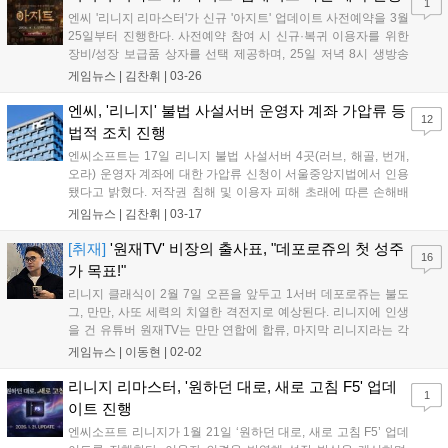
1
엔씨 '리니지 리마스터'가 신규 '아지트' 업데이트 사전예약을 3월
25일부터 진행한다. 사전예약 참여 시 신규·복귀 이용자를 위한
장비/성장 보급품 상자를 선택 제공하며, 25일 저녁 8시 생방송
'스포일러TALK 아지트'를 통해 검사 클래스 리부트 등 상세 내용
게임뉴스 |
김찬휘
|
03-26
을 공개했다....
엔씨, '리니지' 불법 사설서버 운영자 계좌 가압류 등
12
법적 조치 진행
엔씨소프트는 17일 리니지 불법 사설서버 4곳(러브, 해골, 번개,
오라) 운영자 계좌에 대한 가압류 신청이 서울중앙지법에서 인용
됐다고 밝혔다. 저작권 침해 및 이용자 피해 초래에 따른 손해배
상 소송도 진행 중이며, 불법 수익과 서비스 방해에 강경 대응할
게임뉴스 |
김찬휘
|
03-17
방침이다....
[취재]
'원재TV' 비장의 출사표, "데포로쥬의 첫 성주
16
가 목표!"
리니지 클래식이 2월 7일 오픈을 앞두고 1서버 데포로쥬는 불도
그, 만만, 사또 세력의 치열한 격전지로 예상된다. 리니지에 인생
을 건 유튜버 원재TV는 만만 연합에 합류, 마지막 리니지라는 각
오로 첫 성주 자리를 노리며 불도그의 장비를 털겠다는 도발적인
게임뉴스 |
이동현
|
02-02
포부를 밝혔다....
리니지 리마스터, '원하던 대로, 새로 고침 F5' 업데
1
이트 진행
엔씨소프트 리니지가 1월 21일 ‘원하던 대로, 새로 고침 F5’ 업데