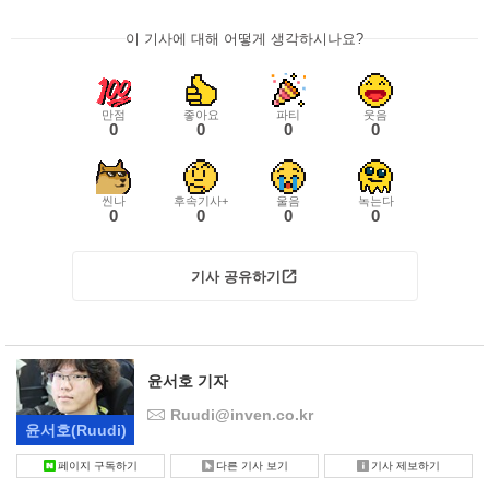
이 기사에 대해 어떻게 생각하시나요?
만점
좋아요
파티
웃음
0
0
0
0
씬나
후속기사+
울음
녹는다
0
0
0
0
기사 공유하기
윤서호 기자
Ruudi@inven.co.kr
윤서호
(Ruudi)
페이지 구독하기
다른 기사 보기
기사 제보하기