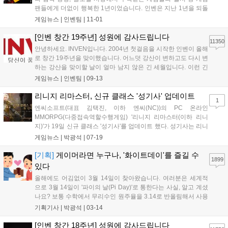
팬들에게 더없이 행복한 1년이었습니다. 인벤은 지난 1년을 되돌
아보고 업계 전체의 창의성과 기술적 성취를 제고하고자 게임 시
게임뉴스 |
인벤팀
|
11-01
상 행사를 진행합니다. 특히 올해는 여기에 게이머들의 목소리를
함께 반영하고자 합니다. 이를 위해 202...
[인벤 창간 19주년] 성원에 감사드립니다
11350
안녕하세요. INVEN입니다. 2004년 첫걸음을 시작한 인벤이 올해
로 창간 19주년을 맞이했습니다. 어느덧 강산이 변하고도 다시 변
하는 강산을 맞이할 날이 얼마 남지 않은 긴 세월입니다. 이런 긴
시간을 달려올 수 있던 원동력은 함께 해주신 유저분의 애정이 어
게임뉴스 |
인벤팀
|
09-13
린 관심과 목소리입니다. 언제나 인벤과 함께 해주시는 유저분들
께 다시 한번 감사드립니다. 역동적...
리니지 리마스터, 신규 클래스 '성기사' 업데이트
1
엔씨소프트(대표 김택진, 이하 엔씨(NC))의 PC 온라인
MMORPG(다중접속역할수행게임) '리니지 리마스터(이하 리니
지)'가 19일 신규 클래스 '성기사'를 업데이트 했다. 성기사는 리니
지에 등장하는 11번째 클래스(Class, 직업)다. 성기사는 양손검을
게임뉴스 |
박광석
|
07-19
주무기로 사용하는 근거리 클래스로, 신성력을 활용해 언데드와
데몬 사냥에 강한 것이 특징이다. 특...
[기획]
게이머라면 누구나, '화이트데이'를 즐길 수
1899
있다
올해에도 어김없이 3월 14일이 찾아왔습니다. 여러분은 세계적
으로 3월 14일이 '파이의 날(Pi Day)'로 통한다는 사실, 알고 계셨
나요? 보통 수학에서 무리수인 원주율을 3.14로 반올림해서 사용
하기에, 유네스코에서 직접 이날을 파이의 날이자, '세계 수학의
기획기사 |
박광석
|
03-14
날'로 지정하고 매년 기념하고 있다고 하네요. 수학을 좋아하는 사
람부터 그렇지 않은 사람들까...
[인벤 창간 18주년] 성원에 감사드립니다