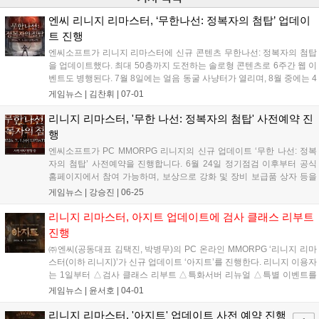
엔씨 리니지 리마스터, ‘무한나선: 정복자의 첨탑’ 업데이
트 진행
엔씨소프트가 리니지 리마스터에 신규 콘텐츠 무한나선: 정복자의 첨탑
을 업데이트했다. 최대 50층까지 도전하는 솔로형 콘텐츠로 6주간 웹 이
벤트도 병행된다. 7월 8일에는 얼음 동굴 사냥터가 열리며, 8월 중에는 4
대4 팀전 PVP 정의의 콜로세움이 추가될 예정이다. 또한 11개 클래스
게임뉴스 |
김찬휘
|
07-01
밸런스 조정과 혈맹 전투력 시스템 도입 등 편의성 개선도 진행한다. 자
세한 내용은 공식 홈페이지에서 확인 가능하다....
리니지 리마스터, '무한 나선: 정복자의 첨탑' 사전예약 진
행
엔씨소프트가 PC MMORPG 리니지의 신규 업데이트 ‘무한 나선: 정복
자의 첨탑’ 사전예약을 진행합니다. 6월 24일 정기점검 이후부터 공식
홈페이지에서 참여 가능하며, 보상으로 강화 및 장비 보급품 상자 등을
제공합니다. 이번 업데이트는 50층 솔로 콘텐츠인 정복자의 첨탑과 4:4
게임뉴스 |
강승진
|
06-25
팀전인 정의의 콜로세움 등이 포함되며, 6월 24일 저녁 8시 생방송을 통
해 상세 내용이 공개되었습니다. 자세한 사항은 공식 홈페이지에서 확인
리니지 리마스터, 아지트 업데이트에 검사 클래스 리부트
가능합니다....
진행
㈜엔씨(공동대표 김택진, 박병무)의 PC 온라인 MMORPG ‘리니지 리마
스터(이하 리니지)’가 신규 업데이트 ‘아지트’를 진행한다. 리니지 이용자
는 1일부터 △검사 클래스 리부트 △특화서버 리뉴얼 △특별 이벤트를
즐길 수 있다. 이후 8일에는 추가 특별 이벤트인 '수렵 사냥터'가 열리며,
게임뉴스 |
윤서호
|
04-01
5월 초에는 인터서버 컨텐츠 '테베라스: 시간의 균열'이 업데이트...
리니지 리마스터, '아지트' 업데이트 사전 예약 진행