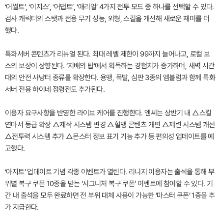
‘어썰트’, ‘이지스’, ‘어댑트’, ‘애리얼’ 4가지 전투 모드 중 하나를 선택할 수 있다.
검사 캐릭터의 스탯과 전용 무기 성능, 외형, 스킬을 개선해 새로운 재미를 더
했다.
특화서버 콘텐츠가 리뉴얼 된다. 최대 레벨 제한이 99까지 늘어나고, 로컬 보
스의 보상이 상향된다. ‘지배의 탑’에서 획득하는 경험치가 증가하며, 새벽 시간
대의 안전 사냥터 종류를 확장한다. 용맹, 폭발, 심판 3종의 엠블럼과 함께 특화
서버 전용 하이네 점령전도 추가된다.
이용자 요구사항을 반영한 라이브 케어를 진행한다. 엔씨는 상반기 내 △스킬
연마서 등급 확장 △제작 시스템 변경 △혈맹 콘텐츠 개편 △제련 시스템 개선
△전투력 시스템 추가 △몬스터 정보 표기 기능 추가 등 편의성 업데이트를 예
고했다.
‘아지트’ 업데이트 기념 각종 이벤트가 열린다. 리니지 이용자는 출석을 통해 부
위별 복구 쿠폰 10종을 받는 ‘시그니처 복구 쿠폰’ 이벤트에 참여할 수 있다. 기
간 내 출석을 모두 완료하면 전 부위 대체 사용이 가능한 ‘마스터 쿠폰’ 1종을 추
가 지급한다.