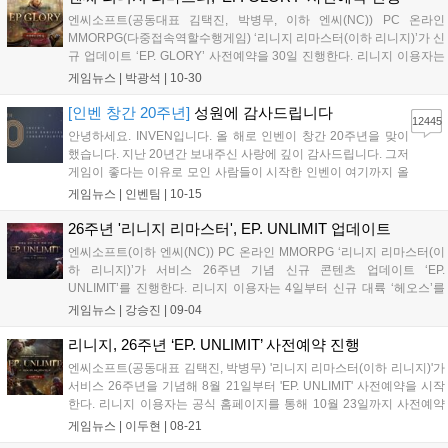
엔씨소프트(공동대표 김택진, 박병무, 이하 엔씨(NC)) PC 온라인
MMORPG(다중접속역할수행게임) ‘리니지 리마스터(이하 리니지)’가 신
규 업데이트 ‘EP. GLORY’ 사전예약을 30일 진행한다. 리니지 이용자는
사전예약에 참여 시 ▲페어리 퀸의 아티펙트 ▲페어리의 가호 ▲페어리
게임뉴스 |
박광석
|
10-30
의 큐브 ▲요정 클래스 체인지 인장을 획득할 수 있는 ‘글로리 축복상
자’...
[인벤 창간 20주년]
성원에 감사드립니다
12445
안녕하세요. INVEN입니다. 올 해로 인벤이 창간 20주년을 맞이
했습니다. 지난 20년간 보내주신 사랑에 깊이 감사드립니다. 그저
게임이 좋다는 이유로 모인 사람들이 시작한 인벤이 여기까지 올
수 있었던 것은 보내주신 사랑과 성원 덕분이라고 생각합니다. 이
게임뉴스 |
인벤팀
|
10-15
럴 때는 강산이 두번 변했다는 말이 습관적으로 나오곤 하지만,
이제는 그 말을 쓰지 못하고, '고작...
26주년 '리니지 리마스터', EP. UNLIMIT 업데이트
엔씨소프트(이하 엔씨(NC)) PC 온라인 MMORPG ‘리니지 리마스터(이
하 리니지)’가 서비스 26주년 기념 신규 콘텐츠 업데이트 ‘EP.
UNLIMIT’를 진행한다. 리니지 이용자는 4일부터 신규 대륙 ‘헤오스’를
즐길 수 있다. 인터서버 기반의 헤오스는 전 서버 이용자들이 만나는 새
게임뉴스 |
강승진
|
09-04
로운 대륙이다. 헤오스 주요 지역으로는 ▲헤오스 전초기지 ▲헤오스
필...
리니지, 26주년 ‘EP. UNLIMIT’ 사전예약 진행
엔씨소프트(공동대표 김택진, 박병무) '리니지 리마스터(이하 리니지)'가
서비스 26주년을 기념해 8월 21일부터 'EP. UNLIMIT' 사전예약을 시작
한다. 리니지 이용자는 공식 홈페이지를 통해 10월 23일까지 사전예약
에 참여할 수 있다. 사전예약에 참여한 이용자에게는 드래곤 슬레이어
게임뉴스 |
이두현
|
08-21
변신을 지원하는 반지와 함께 시작부터 원활한 플레이가 가능하도록...