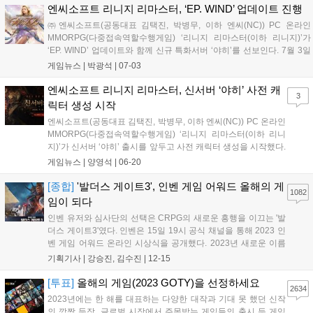
엔씨소프트 리니지 리마스터, ‘EP. WIND’ 업데이트 진행
㈜엔씨소프트(공동대표 김택진, 박병무, 이하 엔씨(NC)) PC 온라인
MMORPG(다중접속역할수행게임) ‘리니지 리마스터(이하 리니지)’가
‘EP. WIND’ 업데이트와 함께 신규 특화서버 ‘야히’를 선보인다. 7월 3일
20시 정식 출시되는 신서버 ‘야히’는 아인하사드 시스템 및 일부 설정이
게임뉴스 |
박광석
|
07-03
제한돼 진입장벽을 낮춘 특화 서버다. 엔씨(NC)는 ‘야히’...
엔씨소프트 리니지 리마스터, 신서버 ‘야히’ 사전 캐
3
릭터 생성 시작
엔씨소프트(공동대표 김택진, 박병무, 이하 엔씨(NC)) PC 온라인
MMORPG(다중접속역할수행게임) ‘리니지 리마스터(이하 리니
지)’가 신서버 ‘야히’ 출시를 앞두고 사전 캐릭터 생성을 시작했다.
리니지는 7월 3일 신규 서버 ‘야히’를 새롭게 오픈한다. 야히 서버
게임뉴스 |
양영석
|
06-20
는 아인하사드 시스템 및 일부 설정이 제한되어 진입장벽을 낮춘
특화 서버다. 엔씨(NC...
[종합]
'발더스 게이트3', 인벤 게임 어워드 올해의 게
1082
임이 되다
인벤 유저와 심사단의 선택은 CRPG의 새로운 흥행을 이끄는 '발
더스 게이트3'였다. 인벤은 15일 19시 공식 채널을 통해 2023 인
벤 게임 어워드 온라인 시상식을 공개했다. 2023년 새로운 이름
으로 재정비, 유저 투표 부문을 크게 늘린 인벤 게임 어워드는 이
기획기사 |
강승진, 김수진
|
12-15
날 영상을 통해 다양한 수상 부문을 직접 발표했다. 경쟁 부문 최
고 등급 부문인 '올해의 게임...
[투표]
올해의 게임(2023 GOTY)을 선정하세요
2634
2023년에는 한 해를 대표하는 다양한 대작과 기대 못 했던 신작
의 깜짝 등장, 글로벌 시장에서 주목받는 게임들의 출시 등 게임