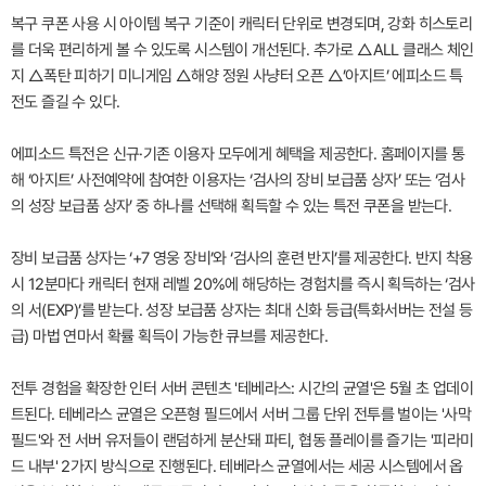
복구 쿠폰 사용 시 아이템 복구 기준이 캐릭터 단위로 변경되며, 강화 히스토리
를 더욱 편리하게 볼 수 있도록 시스템이 개선된다. 추가로 △ALL 클래스 체인
지 △폭탄 피하기 미니게임 △해양 정원 사냥터 오픈 △’아지트’ 에피소드 특
전도 즐길 수 있다.
에피소드 특전은 신규·기존 이용자 모두에게 혜택을 제공한다. 홈페이지를 통
해 ‘아지트’ 사전예약에 참여한 이용자는 ‘검사의 장비 보급품 상자’ 또는 ‘검사
의 성장 보급품 상자’ 중 하나를 선택해 획득할 수 있는 특전 쿠폰을 받는다.
장비 보급품 상자는 ‘+7 영웅 장비’와 ‘검사의 훈련 반지’를 제공한다. 반지 착용
시 12분마다 캐릭터 현재 레벨 20%에 해당하는 경험치를 즉시 획득하는 ‘검사
의 서(EXP)’를 받는다. 성장 보급품 상자는 최대 신화 등급(특화서버는 전설 등
급) 마법 연마서 확률 획득이 가능한 큐브를 제공한다.
전투 경험을 확장한 인터 서버 콘텐츠 '테베라스: 시간의 균열'은 5월 초 업데이
트된다. 테베라스 균열은 오픈형 필드에서 서버 그룹 단위 전투를 벌이는 '사막
필드'와 전 서버 유저들이 랜덤하게 분산돼 파티, 협동 플레이를 즐기는 '피라미
드 내부' 2가지 방식으로 진행된다. 테베라스 균열에서는 세공 시스템에서 옵