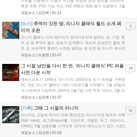
이트를 진행한다. 이용자 의견을 반영해 성장 방식을 개선하며,
특전 쿠폰, PSS 기능 개선, PvE 콘텐츠 변화 등이 포함된다. 2월
4일에는 두 번째 성물 제작 및 발록의 성채 조정, 3월 4일에는 혈
게임뉴스 |
김찬휘
|
01-21
맹 시스템 개편이 예정되어 있다. 다양한 기념 이벤트도 열린다....
[뉴스]
추억이 깃든 땅, 리니지 클래식 월드 소개 페
3
이지 오픈
리니지 클래식 티저 페이지가 업데이트되며 말하는 섬, 기란, 켄
트 성 등 추억의 월드 정보가 공개됐다. 최초의 공성전이 열린 켄
트 성, 바포메트 통제가 시작된 말하는 섬 던전 등 리니지 역사의
주요 순간들을 담아 팬들의 향수를 자극하며 기대감을 높인다....
게임뉴스 |
이동현
|
01-07
그 시절 낭만을 다시 한 번, '리니지 클래식' PC 퍼플
20
사전 다운 시작
엔씨소프트가 1998년 '리니지'의 2000년대 초기 버전을 구현한
PC 게임 '리니지 클래식' 사전 다운로드를 시작했다. 2월 10일까
지 사전예약 가능하며, 2026년 2월 7일 사전 무료 서비스, 2월 11
일 월정액 서비스가 시작된다....
게임뉴스 |
김찬휘
|
01-07
[기획]
그때 그 시절의 리니지
31
리니지는 신일숙 작가의 만화 '환상전집 리니지'이란 원작과 넷핵
(Net Hack), 로그(Rogue)를 기반으로 개발된 머그 게임이다.
1998년 9월 상용화를 시작으로 12개의 에피소드가 담긴 시즌1
피의 맹세(The Blood Pledge)를 선보였으며, 아덴 왕국의 왕자인
게임뉴스 |
장요한
|
01-03