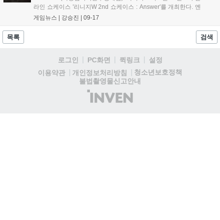
라인 쇼케이스 '리니지W 2nd 쇼케이스 : Answer'를 개최한다. 엔
씨(NC)는 리니지W 출시 전 이용자들의 궁금증을 해소하고 게임
게임뉴스 |
강승진
|
09-17
의 상세 정보를 안내하기 위해 2차 쇼케이스를 준비했다. 이용자
들의 주요 질문에 상세히 답...
목록
검색
로그인
PC화면
퀵링크
설정
청소년보호정책
이용약관
개인정보처리방침
불법촬영물신고안내
(주)
인
벤