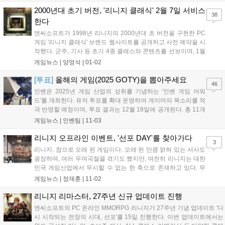
데포로쥬가 반왕 켄라우헬에게 빼앗긴 왕좌를 탈환하는 과정을
그렸다. 이는 곧 '혈맹'을 뜻하며 리니지를 관통하는 정체성으로
2000년대 초기 버전, '리니지 클래식' 2월 7일 서비스
38
자리 잡는다....
한다
엔씨소프트가 1998년 리니지의 2000년대 초 버전을 구현한 PC
게임 '리니지 클래식' 브랜드 웹사이트를 공개하고 사전 예약을 시
작했다. 군주, 기사 등 초기 4종 클래스와 콘텐츠를 선보이며, 1월
7일 사전 다운로드, 2월 7일 무료 서비스, 2월 11일 월정액 서비
게임뉴스 |
양영석
|
01-02
스가 시작된다. 사전 예약 시 무기 선택 상자 등 혜택이 주어진
다....
[투표]
올해의 게임(2025 GOTY)을 뽑아주세요
46
인벤은 2025년 게임 산업의 성취를 기념하는 '인벤 게임 어워
드'를 개최한다. 유저 투표를 확대 운영하여 게이머의 목소리를 적
극 반영할 예정이며, 투표 결과는 12월 18일에 공개된다. 총 11개
부문에서 유저 투표로 수상작을 결정하며, '올해의 게임'과 '최고
게임뉴스 |
인벤팀
|
11-03
의 기대작' 등 다양한 부문에 투표할 수 있다. 투표는 11월 23일까
지 진행되며, 참여자에게는 추첨을 통해 경품을 제공하는 이벤트
리니지 오프라인 이벤트, '선포 DAY'를 찾아가다
3
도 진행한다....
리니지. 참으로 오래 된 게임이다. 오래 된 만큼 얽혀 있는 서사도
굉장하며, 여러 우여곡절을 겪기도 했지만, 여전히 리니지는 대한
민국 게임산업에서 무시할 수 없는 한 축으로 존재하고 있다. 무
려 27년 동안 말이다. 중간에 '리마스터'를 통해 한 번 큰 변신을
게임뉴스 |
정재훈
|
11-02
하긴 했지만, 여전히 27년 전과 같은 게임. 이 동안 리니지가 계속
서비스될 수 있었던 이유...
리니지 리마스터, 27주년 신규 업데이트 진행
엔씨소프트의 PC 온라인 MMORPG 리니지가 27주년 기념 업데이트 '다
시 시작되는 전장의 시대, 선포'를 15일 진행한다. 이번 업데이트에서는