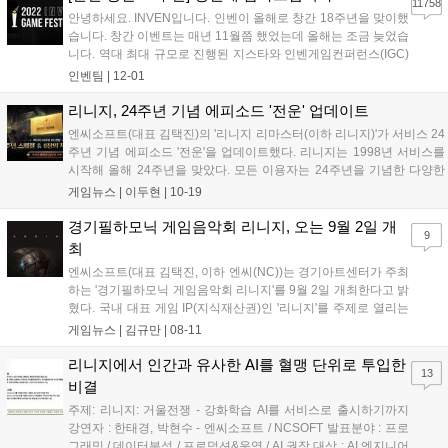
11758
안녕하세요. INVEN입니다. 인벤이 올해로 창간 18주년을 맞이했
습니다. 창간 이벤트는 매년 11월쯤 했었는데 올해는 조금 늦었습
니다. 역대 최대 규모로 진행된 지스타와 인벤게임컨퍼런스(IGC)
준비 때문에 바쁘기도 했고 야심 차게 준비한 올해의 게임(GOTY)
인벤팀
|
12-01
이벤트와 함께하려고 좀 지체되었습니다. 말씀드린 대로 올해는
인벤 게임 페스티벌이라는 이름으...
리니지, 24주년 기념 에피소드 '전운' 업데이트
엔씨소프트(대표 김택진)의 '리니지 리마스터(이하 리니지)'가 서비스 24
주년 기념 에피소드 '전운'을 업데이트했다. 리니지는 1998년 서비스를
시작해 올해 24주년을 맞았다. 모든 이용자는 24주년을 기념한 다양한
보상을 받고, 관련 이벤트를 즐길 수 있다. 엔씨는 모든 이용자에게 '24주
게임뉴스 |
이두현
|
10-19
년 스페셜 쿠폰'을 제공한다. 이용자는 2023년 1월 11일까...
경기필하모닉 게임음악회 리니지, 오는 9월 2일 개
9
최
엔씨소프트(대표 김택진, 이하 엔씨(NC))는 경기아트센터가 주최
하는 '경기필하모닉 게임음악회 리니지'를 9월 2일 개최한다고 밝
혔다. 국내 대표 게임 IP(지식재산권)인 '리니지'를 주제로 열리는
오케스트라 공연이다. 리니지는 1998년 출시한 국내 최초의 인터
게임뉴스 |
김규만
|
08-11
넷 기반 온라인 게임으로 현재까지 25년간 서비스되고 있다. 엔씨
(NC)는 공연에 필요한 OS...
리니지에서 인간과 유사한 AI를 혈맹 단위로 투입한
13
비결
주제: 리니지: 거울전쟁 - 강화학습 AI를 서비스로 출시하기까지
강연자 : 한태경, 박현수 - 엔씨소프트 / NCSOFT 발표분야 : 프로
그래밍 / 데이터분석 / 프로덕션&운영 / AI 권장 대상 : AI 엔지니어