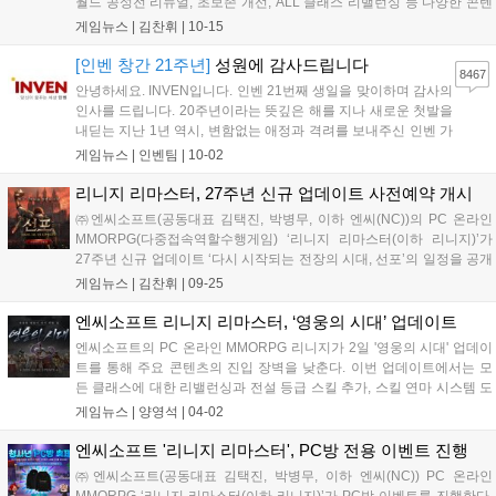
월드 공성전 리뉴얼, 초보존 개선, ALL 클래스 리밸런싱 등 다양한 콘텐
츠가 추가된다. 27주년 기념 이벤트로 10종의 아이템 복구권과 '27주년
게임뉴스 |
김찬휘
|
10-15
시그니처 선택 상자'를 제공하며, 게렝 서버 부스트 시즌2도 진행된다.
12월 24일까지 사전예약 시 전설 스킬 큐브, 황금 면류관 등 풍성한 아이
[인벤 창간 21주년]
성원에 감사드립니다
8467
템을 받을 수 있다....
안녕하세요. INVEN입니다. 인벤 21번째 생일을 맞이하며 감사의
인사를 드립니다. 20주년이라는 뜻깊은 해를 지나 새로운 첫발을
내딛는 지난 1년 역시, 변함없는 애정과 격려를 보내주신 인벤 가
족 분들이 계셨기에 가능했습니다. 지난 20년간 게임산업계는 대
게임뉴스 |
인벤팀
|
10-02
격변기를 겪었지만 불과 1년 사이에 일어난 변화들은 앞으로의
속도가 더욱 빨라질 것을 실감하게 합...
리니지 리마스터, 27주년 신규 업데이트 사전예약 개시
㈜엔씨소프트(공동대표 김택진, 박병무, 이하 엔씨(NC))의 PC 온라인
MMORPG(다중접속역할수행게임) ‘리니지 리마스터(이하 리니지)’가
27주년 신규 업데이트 ‘다시 시작되는 전장의 시대, 선포’의 일정을 공개
하고 사전예약을 시작했다. 엔씨(NC)는 27주년 신규 업데이트를 통해
게임뉴스 |
김찬휘
|
09-25
더 많은 이용자들이 월드 공성전을 즐길 수 있도록 주요 콘텐츠와 보...
엔씨소프트 리니지 리마스터, ‘영웅의 시대’ 업데이트
엔씨소프트의 PC 온라인 MMORPG 리니지가 2일 '영웅의 시대' 업데이
트를 통해 주요 콘텐츠의 진입 장벽을 낮춘다. 이번 업데이트에서는 모
든 클래스에 대한 리밸런싱과 전설 등급 스킬 추가, 스킬 연마 시스템 도
입, 플레이 편의성 개선, 특화 서버 개선 등이 이루어진다. 특히, 용기사,
게임뉴스 |
양영석
|
04-02
전사, 검사 클래스는 상향 조정된다. 사전예약 참여자에게는 다양한 아
이템을 제공하는 '영웅의 시대 특전' 쿠폰이 지급된다....
엔씨소프트 '리니지 리마스터', PC방 전용 이벤트 진행
㈜엔씨소프트(공동대표 김택진, 박병무, 이하 엔씨(NC)) PC 온라인