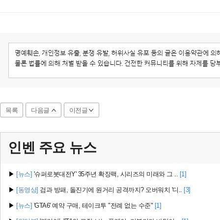
목록
다음글
이전글
인벤 주요
뉴스
▶
[뉴스]
'슈퍼로봇대전Y' 35주년 확장팩, 시리즈의 미래와 그 ..
[1]
▶
[동영상]
검과 방패, 돌진기에 원거리 공격까지? 오버워치 '디..
[3]
▶
[뉴스]
'GTA6' 예약 구매, 테이크투 "전례 없는 수준"
[1]