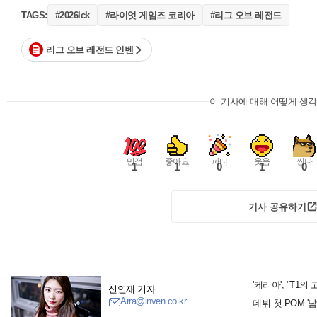
#라이엇 게임즈 코리아
#리그 오브 레전드
TAGS:
#2026lck
리그 오브 레전드 인벤
이 기사에 대해 어떻게 생
만점
좋아요
파티
웃음
씬나
1
1
0
1
0
기사 공유하기
'케리아', "T1
신연재 기자
Arra@inven.co.kr
데뷔 첫 POM '