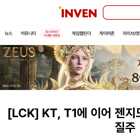
인
벤
로스트아크
뉴스
커뮤니티
게임캘린더
게이머존
라이브/
기대평 이벤트
[LCK]
KT, T1에 이어 젠지
질주