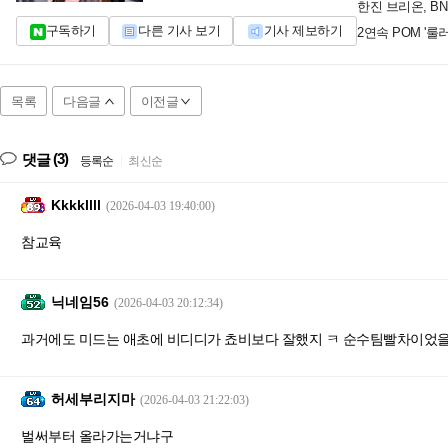
한진 브리온, BN
구독하기
다른 기사 보기
기사 제보하기
2연속 POM '룰러
목록
다음글
이전글
(3)
댓글
등록순
|
최신순
Kkkkllll
(2026-04-03 19:40:00)
참교육
닉네임56
(2026-04-03 20:12:34)
과거에도 미드는 애초에 비디디가 쵸비보다 잘했지 ㅋ 순수팀빨차이었
허세부리지마
(2026-04-03 21:22:03)
벌써부터 올라가는거냐구