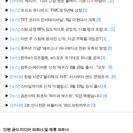
▶
[인터뷰]
'케리아', "T1의 고점 보는 플레이, 기본기가 바탕이 ..
[1]
▶
[뉴스]
'프리프 유니버스', 'FWC'로 5년째 성장
[1]
▶
[뉴스]
'TFT 코리아 인비테이셔널', 8일 더현대서 개최
[0]
▶
[뉴스]
스팀 긍정 99% 압도적으로 긍정적, 디젤 펑크 포탑 조..
[1]
▶
[뉴스]
이번 주 스팀에 쏟아진 신작, 지금 주목할 게임은?
[1]
▶
[뉴스]
30주년 기념! '페르소나' 애니메이션 전편 유튜브 방영
[0]
▶
[뉴스]
한국e스포츠협회, e스포츠 국가대표 유니폼 공개
[2]
▶
[뉴스]
컴투스-에이버튼 신작 '제우스' 8월 26일 출시…"모두..
[8]
▶
[인터뷰]
한밤 시즌2 '울라텍의 저주', 서사부터 엔드 콘텐츠까..
[0]
▶
[뉴스]
스마일게이트 신작 '이클립스', 9월 10일 정식 출시
[4]
▶
[뉴스]
검은사막 최초의 '하이퍼 부스트', 직접 해봤습니다
[4]
▶
[인터뷰]
1호 인디전문 퍼블리셔, '레드브릭하우스'
[0]
인벤 공식 미디어 파트너 및 제휴 파트너