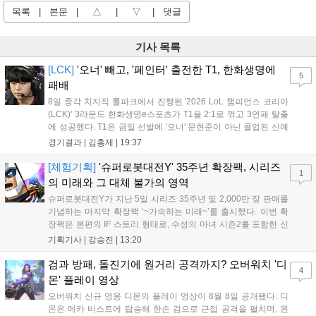
목록
|
본문
|
△
|
▽
|
댓글
기사 목록
[LCK]
'오너' 빼고, '페인터' 출전한 T1, 한화생명에
5
패배
8일 종각 치지직 롤파크에서 진행된 '2026 LoL 챔피언스 코리아
(LCK)' 3라운드 한화생명e스포츠가 T1을 2:1로 꺾고 3연패 탈출
에 성공했다. T1은 금일 선발에 '오너' 문현준이 아닌 콜업된 신예
'페인터' 김은후를 투입했지만, 결국 1:2로 패배하고 말았다. T1은
경기결과 |
김홍제
|
19:37
'케리아'의 카밀이 좋은 플레이를 통해 한화생명 바텀 듀오의 점멸
을 빼냈다....
[체험기획]
'슈퍼로봇대전Y' 35주년 확장팩, 시리즈
1
의 미래와 그 대체 불가의 영역
슈퍼로봇대전Y가 지난 5일 시리즈 35주년 및 2,000만 장 판매를
기념하는 마지막 확장팩 ‘~가속하는 미래~’를 출시했다. 이번 확
장팩은 본편의 IF 스토리 형태로, 수성의 마녀 시즌2를 포함한 신
규 참전작과 크로스오버 합체기를 선보이며 작품을 완결 짓는다.
기획기사 |
강승진
|
13:20
기존 연출의 한계와 로봇 게임 시장의 어려움 속에서도 팬들이 원
하는 몰입감 있는 서사와 조합을 구현하며 시리즈의 미래를 향한
검과 방패, 돌진기에 원거리 공격까지? 오버워치 '디
4
새로운 가능성을 제시했다....
몬' 플레이 영상
오버워치 신규 영웅 디몬의 플레이 영상이 8월 8일 공개됐다. 디
몬은 메카 비스트에 탑승해 한손 검으로 근접 공격을 펼치며, 왼