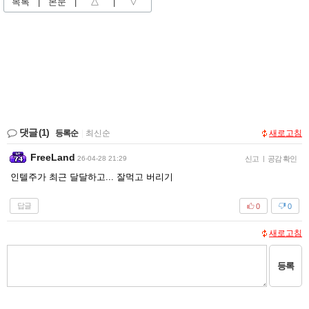
목록
|
본문
|
△
|
▽
댓글
(1)
등록순
|
최신순
새로고침
FreeLand
26-04-28 21:29
신고
|
공감 확인
인텔주가 최근 달달하고... 잘먹고 버리기
답글
0
0
새로고침
등록