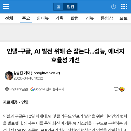
홈
웹진
전체
주요
인터뷰
기획
칼럼
리뷰
동영상
포토
인텔-구글, AI 발전 위해 손 잡는다...성능, 에너지
효율성 개선
강승진 기자
(
Looa@inven.co.kr
)
2026-04-10 10:32
English(영문)
Google 선호 출처 추가
1
0
자료제공 - 인텔
인텔과 구글은 10일 차세대 AI 및 클라우드 인프라 발전을 위한 다년간의 협력
을 발표했다. 양사는 이를 통해 최신 이기종 AI 시스템을 대규모로 구현하는 과
정에서 CPU와 주문형 IPU(인프라 처리 장치)의 핵심적인 역할을 강화한다고