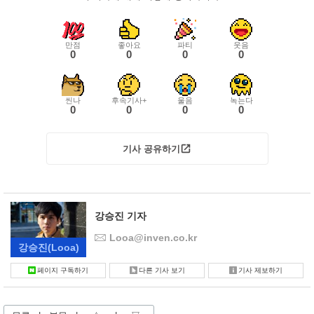
만점
좋아요
파티
웃음
0
0
0
0
씬나
후속기사+
울음
녹는다
0
0
0
0
기사 공유하기
강승진 기자
Looa@inven.co.kr
강승진
(Looa)
페이지 구독하기
다른 기사 보기
기사 제보하기