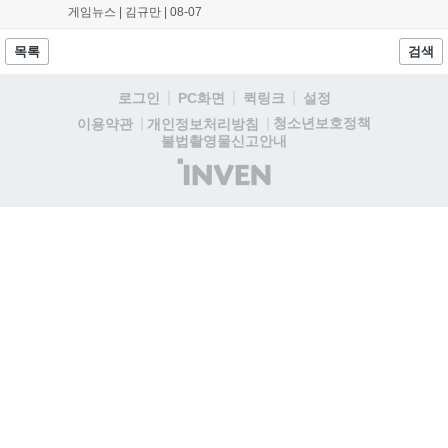
월 15일부터 10월 14일까지 페르소나5 시리즈가 순차 공개됩니다. 또한
게임뉴스 |
김규만
|
08-07
8월 16일까지 SNS를 통해 축하 메시지를 모집하며, 선정된 내용은 기념
영상 및 대형 전광판에 소개될 예정입니다....
목록
검색
로그인
PC화면
퀵링크
설정
청소년보호정책
이용약관
개인정보처리방침
불법촬영물신고안내
(주)
인
벤