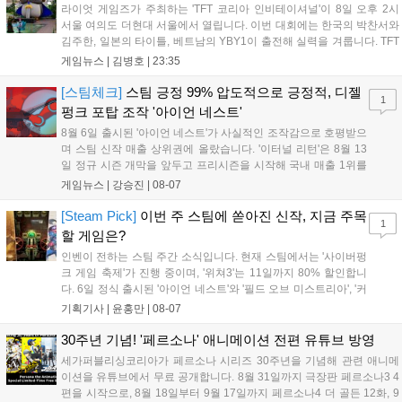
다. 오는 10월 필리핀 마닐라에서 총상금 11만 달러 규모의 제4회
라이엇 게임즈가 주최하는 'TFT 코리아 인비테이셔널'이 8일 오후 2시
FWC 그랜드 파이널이 개최될 예정이며, 위메이드커넥트는 이를
서울 여의도 더현대 서울에서 열립니다. 이번 대회에는 한국의 박찬서와
통해 커뮤니티 중심의 장기 성장 모델을 지속할 방침입니다....
김주한, 일본의 타이틀, 베트남의 YBY1이 출전해 실력을 겨룹니다. TFT
는 소속팀 없이 개인 자격으로 참가하는 독특한 대회 구조를 가지며, 누
게임뉴스 |
김병호
|
23:35
구나 참여 가능한 '소파에서 왕관까지'라는 철학을 실천하고 있습니다.
17일까지 이어지는 이번 행사는 신규 세트 체험과 공연 등 다양한 즐길
[스팀체크]
스팀 긍정 99% 압도적으로 긍정적, 디젤
1
거리를 제공하며, 이후 현대백화점 판교점에서도 행사가 이어질 예정입
펑크 포탑 조작 '아이언 네스트'
니다. 연말에는 라스베이거스 오픈이 개최됩니다....
8월 6일 출시된 '아이언 네스트'가 사실적인 조작감으로 호평받으
며 스팀 신작 매출 상위권에 올랐습니다. '이터널 리턴'은 8월 13
일 정규 시즌 개막을 앞두고 프리시즌을 시작해 국내 매출 1위를
기록했습니다. 25주년을 맞은 '고스트 리콘' 시리즈는 8월 6일 쇼
게임뉴스 |
강승진
|
08-07
케이스와 함께 대규모 할인을 진행하며 순위가 급상승했고, 신작
'마블 투혼: 파이팅 소울즈'와 레트로 수리 시뮬레이션 '리스토
[Steam Pick]
이번 주 스팀에 쏟아진 신작, 지금 주목
1
리'도 스팀에 정식 출시되었습니다....
할 게임은?
인벤이 전하는 스팀 주간 소식입니다. 현재 스팀에서는 '사이버펑
크 게임 축제'가 진행 중이며, '위쳐3'는 11일까지 80% 할인합니
다. 6일 정식 출시된 '아이언 네스트'와 '필드 오브 미스트리아', '커
세어 코브'가 호평받고 있습니다. 한편, 7일 출시된 '마블 투혼'은
기획기사 |
윤홍만
|
08-07
태그 시스템에 대한 호불호가 갈리며 복합적 평가를 기록 중입니
다. 유비소프트의 '고스트리콘: 와일드랜드'는 7년 만의 대규모 업
30주년 기념! '페르소나' 애니메이션 전편 유튜브 방영
데이트 '라스트 라이츠'와 함께 95% 할인 중입니다....
세가퍼블리싱코리아가 페르소나 시리즈 30주년을 기념해 관련 애니메
이션을 유튜브에서 무료 공개합니다. 8월 31일까지 극장판 페르소나3 4
편을 시작으로, 8월 18일부터 9월 17일까지 페르소나4 더 골든 12화, 9