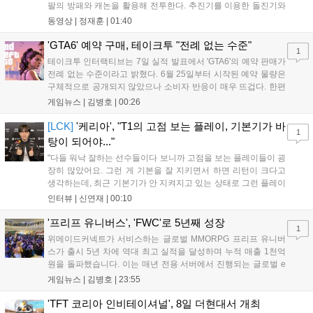
팔의 방패와 캐논을 활용해 전투한다. 추진기를 이용한 돌진기와
참격 형태의 궁극기를 보유했고, 메카 파괴 시 맨몸으로 기관총을
동영상 |
정재훈
|
01:40
사용하는 특징이 있다. 디몬은 오는 8월 12일 시작되는 시즌4 부
산의 영웅들 업데이트를 통해 정식 출시될 예정이다....
'GTA6' 예약 구매, 테이크투 "전례 없는 수준"
1
테이크투 인터랙티브는 7일 실적 발표에서 'GTA6'의 예약 판매가
전례 없는 수준이라고 밝혔다. 6월 25일부터 시작된 예약 물량은
구체적으로 공개되지 않았으나 소비자 반응이 매우 뜨겁다. 한편
11월 19일 PS5와 Xbox 시리즈 X|S로 정식 출시될 예정이며, 록
게임뉴스 |
김병호
|
00:26
스타 게임즈는 한국 시각 28일 오전 4시 넷플릭스를 통해 장편 영
상 'Grand Theft Auto VI: An Extended Look'을 최초 공개할 계획
[LCK]
'케리아', "T1의 고점 보는 플레이, 기본기가 바
1
이다....
탕이 되어야..."
"다들 워낙 잘하는 선수들이다 보니까 고점을 보는 플레이들이 굉
장히 많았어요. 그런 게 기본을 잘 지키면서 하면 리턴이 크다고
생각하는데, 최근 기본기가 안 지켜지고 있는 상태로 그런 플레이
를 추구하다 보니까 팀적으로 안 좋은 사고가 계속 많이 났던 것
인터뷰 |
신연재
|
00:10
같습니다." T1은 6일 서울 종로구 치지직 롤파크에서 열린 '2026
LoL 챔피언스 코리아(LCK)'...
'프리프 유니버스', 'FWC'로 5년째 성장
1
위메이드커넥트가 서비스하는 글로벌 MMORPG 프리프 유니버
스가 출시 5년 차에 역대 최고 실적을 달성하며 누적 매출 1천억
원을 돌파했습니다. 이는 매년 전용 서버에서 진행되는 글로벌 e
스포츠 대회 FWC의 영향이 큽니다. FWC는 이용자가 동일한 조
게임뉴스 |
김병호
|
23:55
건에서 시즌을 함께 즐기는 구조로, 올해 4월 시작된 FWC 2026
은 전년 대비 매출과 이용자 지표가 대폭 상승하는 성과를 냈습니
'TFT 코리아 인비테이셔널', 8일 더현대서 개최