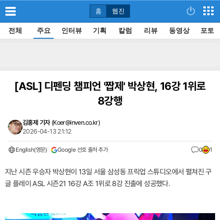
홈
웹진
전체
주요
인터뷰
기획
칼럼
리뷰
동영상
포토
[ASL]
디펜딩 챔피언 '짭제' 박상현, 16강 1위로
8강행
김홍제 기자
(
Koer@inven.co.kr
)
2026-04-13 21:12
English(영문)
Google 선호 출처 추가
0
1
지난 시즌 우승자 박상현이 13일 서울 삼성동 프릭업 스튜디오에서 펼쳐진 구
글 플레이 ASL 시즌21 16강 A조 1위로 8강 진출에 성공했다.