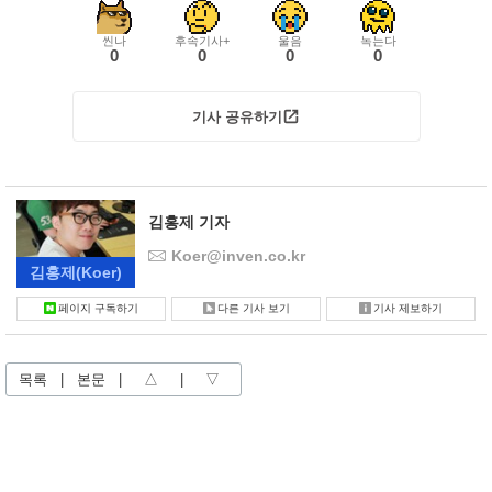
씬나
후속기사+
울음
녹는다
0
0
0
0
기사 공유하기
김홍제 기자
Koer@inven.co.kr
김홍제
(Koer)
페이지 구독하기
다른 기사 보기
기사 제보하기
목록
|
본문
|
△
|
▽