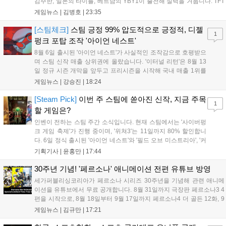
김주한, 일본의 타이틀, 베트남의 YBY1이 출전해 실력을 겨룹니다. TFT
는 소속팀 없이 개인 자격으로 참가하는 독특한 대회 구조를 가지며, 누
게임뉴스 |
김병호
|
23:35
구나 참여 가능한 '소파에서 왕관까지'라는 철학을 실천하고 있습니다.
17일까지 이어지는 이번 행사는 신규 세트 체험과 공연 등 다양한 즐길
[스팀체크]
스팀 긍정 99% 압도적으로 긍정적, 디젤
1
거리를 제공하며, 이후 현대백화점 판교점에서도 행사가 이어질 예정입
펑크 포탑 조작 '아이언 네스트'
니다. 연말에는 라스베이거스 오픈이 개최됩니다....
8월 6일 출시된 '아이언 네스트'가 사실적인 조작감으로 호평받으
며 스팀 신작 매출 상위권에 올랐습니다. '이터널 리턴'은 8월 13
일 정규 시즌 개막을 앞두고 프리시즌을 시작해 국내 매출 1위를
기록했습니다. 25주년을 맞은 '고스트 리콘' 시리즈는 8월 6일 쇼
게임뉴스 |
강승진
|
18:24
케이스와 함께 대규모 할인을 진행하며 순위가 급상승했고, 신작
'마블 투혼: 파이팅 소울즈'와 레트로 수리 시뮬레이션 '리스토
[Steam Pick]
이번 주 스팀에 쏟아진 신작, 지금 주목
1
리'도 스팀에 정식 출시되었습니다....
할 게임은?
인벤이 전하는 스팀 주간 소식입니다. 현재 스팀에서는 '사이버펑
크 게임 축제'가 진행 중이며, '위쳐3'는 11일까지 80% 할인합니
다. 6일 정식 출시된 '아이언 네스트'와 '필드 오브 미스트리아', '커
세어 코브'가 호평받고 있습니다. 한편, 7일 출시된 '마블 투혼'은
기획기사 |
윤홍만
|
17:44
태그 시스템에 대한 호불호가 갈리며 복합적 평가를 기록 중입니
다. 유비소프트의 '고스트리콘: 와일드랜드'는 7년 만의 대규모 업
30주년 기념! '페르소나' 애니메이션 전편 유튜브 방영
데이트 '라스트 라이츠'와 함께 95% 할인 중입니다....
세가퍼블리싱코리아가 페르소나 시리즈 30주년을 기념해 관련 애니메
이션을 유튜브에서 무료 공개합니다. 8월 31일까지 극장판 페르소나3 4
편을 시작으로, 8월 18일부터 9월 17일까지 페르소나4 더 골든 12화, 9
월 15일부터 10월 14일까지 페르소나5 시리즈가 순차 공개됩니다. 또한
게임뉴스 |
김규만
|
17:21
8월 16일까지 SNS를 통해 축하 메시지를 모집하며, 선정된 내용은 기념