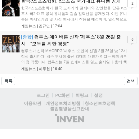
영상 및 대형 전광판에 소개될 예정입니다....
한국e스포츠협회, e스포츠 국가대표 유니폼 공개
2
한국e스포츠협회가 한국 도자기의 절제미와 강인함을 담은 e스
포츠 국가대표 공식 유니폼과 캡슐 컬렉션을 공개했다. 이번 유니
폼은 아시안게임 및 사전 행사에서 착용될 예정이며, 일상복으로
구성된 컬렉션은 오는 8월 28일부터 골스튜디오 공식 홈페이지
게임뉴스 |
김규만
|
17:04
와 무신사, 오프라인 매장에서 판매된다. 다만 아시안게임 결선에
서는 대회 규정에 따라 별도의 유니폼을 착용할 계획이다....
[종합]
컴투스-에이버튼 신작 '제우스' 8월 26일 출
6
시…"모두를 위한 경쟁"
컴투스가 신작 MMORPG '제우스: 오만의 신'을 8월 26일 낮 12시
정식 출시한다. 넥슨 부사장 출신 김대훤 대표가 이끄는 에이버튼
의 첫 작품이다. 컴투스는 7일 쇼케이스를 열고 출시일과 함께 핵
심 콘텐츠, 유료화 정책, 운영 방향을 공개했다. 캐릭터명 선점은
게임뉴스 |
이두현
|
16:40
8월 13일 오후 8시 시작한다. '제우스: 오만의 신'은 최고신 제우스
의 오만으로 균열이...
목록
검색
로그인
PC화면
퀵링크
설정
청소년보호정책
이용약관
개인정보처리방침
불법촬영물신고안내
(주)
인
벤