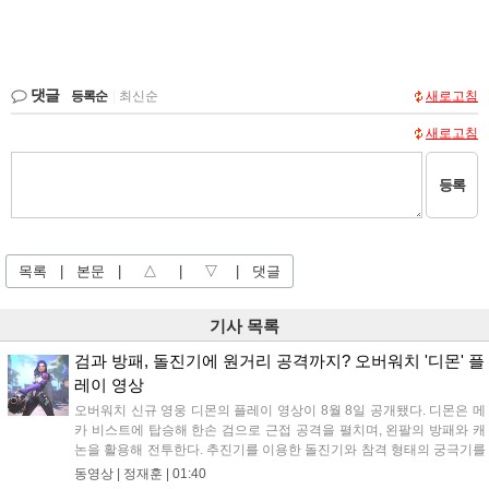
댓글
등록순
|
최신순
새로고침
새로고침
등록
목록
|
본문
|
△
|
▽
|
댓글
기사 목록
검과 방패, 돌진기에 원거리 공격까지? 오버워치 '디몬' 플
레이 영상
오버워치 신규 영웅 디몬의 플레이 영상이 8월 8일 공개됐다. 디몬은 메
카 비스트에 탑승해 한손 검으로 근접 공격을 펼치며, 왼팔의 방패와 캐
논을 활용해 전투한다. 추진기를 이용한 돌진기와 참격 형태의 궁극기를
보유했고, 메카 파괴 시 맨몸으로 기관총을 사용하는 특징이 있다. 디몬
동영상 |
정재훈
|
01:40