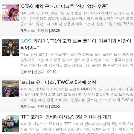
은 오는 8월 12일 시작되는 시즌4 부산의 영웅들 업데이트를 통해 정식
출시될 예정이다....
'GTA6' 예약 구매, 테이크투 "전례 없는 수준"
테이크투 인터랙티브는 7일 실적 발표에서 'GTA6'의 예약 판매가 전례
없는 수준이라고 밝혔다. 6월 25일부터 시작된 예약 물량은 구체적으로
공개되지 않았으나 소비자 반응이 매우 뜨겁다. 한편 11월 19일 PS5와
Xbox 시리즈 X|S로 정식 출시될 예정이며, 록스타 게임즈는 한국 시각
게임뉴스 |
김병호
|
00:26
28일 오전 4시 넷플릭스를 통해 장편 영상 'Grand Theft Auto VI: An
Extended Look'을 최초 공개할 계획이다....
[LCK]
'케리아', "T1의 고점 보는 플레이, 기본기가 바탕이
되어야..."
"다들 워낙 잘하는 선수들이다 보니까 고점을 보는 플레이들이 굉장히
많았어요. 그런 게 기본을 잘 지키면서 하면 리턴이 크다고 생각하는데,
최근 기본기가 안 지켜지고 있는 상태로 그런 플레이를 추구하다 보니까
팀적으로 안 좋은 사고가 계속 많이 났던 것 같습니다." T1은 6일 서울 종
인터뷰 |
신연재
|
00:10
로구 치지직 롤파크에서 열린 '2026 LoL 챔피언스 코리아(LCK)'...
'프리프 유니버스', 'FWC'로 5년째 성장
위메이드커넥트가 서비스하는 글로벌 MMORPG 프리프 유니버스가 출
시 5년 차에 역대 최고 실적을 달성하며 누적 매출 1천억 원을 돌파했습
니다. 이는 매년 전용 서버에서 진행되는 글로벌 e스포츠 대회 FWC의
영향이 큽니다. FWC는 이용자가 동일한 조건에서 시즌을 함께 즐기는
게임뉴스 |
김병호
|
23:55
구조로, 올해 4월 시작된 FWC 2026은 전년 대비 매출과 이용자 지표가
대폭 상승하는 성과를 냈습니다. 오는 10월 필리핀 마닐라에서 총상금
'TFT 코리아 인비테이셔널', 8일 더현대서 개최
11만 달러 규모의 제4회 FWC 그랜드 파이널이 개최될 예정이며, 위메
라이엇 게임즈가 주최하는 'TFT 코리아 인비테이셔널'이 8일 오후 2시
이드커넥트는 이를 통해 커뮤니티 중심의 장기 성장 모델을 지속할 방침
서울 여의도 더현대 서울에서 열립니다. 이번 대회에는 한국의 박찬서와
입니다....