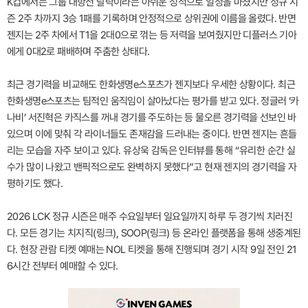
K컵에서는 그룹 대항전 탈락이라는 아쉬운 성적으로 일정을 마쳤지만 정규 시
즌 2주 차까지 3승 1패를 기록하며 안정적으로 상위권에 이름을 올렸다. 반면
젠지는 2주 차에서 T1을 2대0으로 꺾는 등 저력을 보여줬지만 디플러스 기아
에게 0대2로 패배하며 주춤한 상태다.
최근 경기력을 비교해도 한화생명e스포츠가 젠지보다 우세한 상황이다. 최근
한화생명e스포츠는 팀적인 움직임이 살아났다는 평가를 받고 있다. 정글러 ‘카
나비’ 서진혁은 카직스를 꺼내 경기를 주도하는 등 물오른 경기력을 선보인 바
있으며 이에 맞춰 각 라이너들도 존재감을 드러내는 중이다. 반면 젠지는 흔들
리는 모습을 자주 보이고 있다. 유상욱 감독은 인터뷰를 통해 “유리한 순간 실
수가 많이 나왔고 밴픽적으로도 완벽하지 못했다”고 현재 젠지의 경기력을 자
평하기도 했다.
2026 LCK 정규 시즌은 매주 수요일부터 일요일까지 하루 두 경기씩 치러진
다. 모든 경기는 치지직(링크), SOOP(링크) 등 온라인 플랫폼을 통해 생중계된
다. 현장 관람 티켓 예매는 NOL 티켓을 통해 진행되며 경기 시작 9일 전인 21
6시간 전부터 예매할 수 있다.