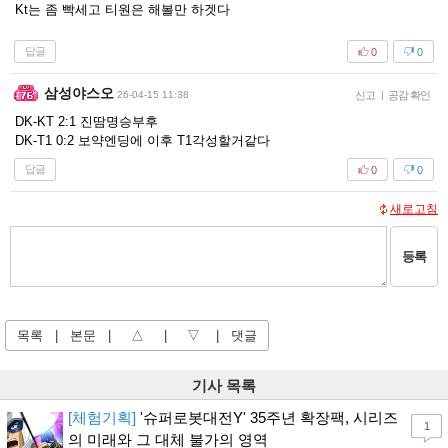
Kt는 좀 빡세고 티원은 해볼만 하겟다
답글
0
0
삼성야스오
26-04-15 11:38
신고
|
공감 확인
DK-KT 2:1 진땀명승부후
DK-T1 0:2 보약엔딩에 이후 T1각성할거같다
답글
0
0
새로고침
등록
목록
|
본문
|
△
|
▽
|
댓글
기사 목록
[체험기획]
'슈퍼로봇대전Y' 35주년 확장팩, 시리즈
1
의 미래와 그 대체 불가의 영역