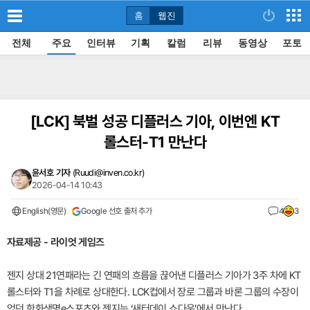
홈
웹진
전체
주요
인터뷰
기획
칼럼
리뷰
동영상
포토
[LCK]
북벌 성공 디플러스 기아, 이번엔 KT
롤스터-T1 만난다
윤서호 기자
(
Ruudi@inven.co.kr
)
2026-04-14 10:43
English(영문)
Google 선호 출처 추가
4
3
자료제공 - 라이엇 게임즈
젠지 상대 21연패라는 긴 연패의 흐름을 끊어낸 디플러스 기아가 3주 차에 KT
롤스터와 T1을 차례로 상대한다. LCK컵에서 장로 그룹과 바론 그룹의 수장이
었던 한화생명e스포츠와 젠지는 ‘새터데이 쇼다운’에서 만난다.