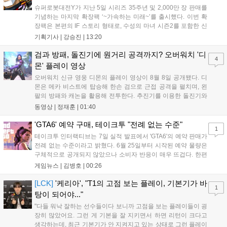
슈퍼로봇대전Y가 지난 5일 시리즈 35주년 및 2,000만 장 판매를
기념하는 마지막 확장팩 ‘~가속하는 미래~’를 출시했다. 이번 확
장팩은 본편의 IF 스토리 형태로, 수성의 마녀 시즌2를 포함한 신
규 참전작과 크로스오버 합체기를 선보이며 작품을 완결 짓는다.
기획기사 |
강승진
|
13:20
기존 연출의 한계와 로봇 게임 시장의 어려움 속에서도 팬들이 원
하는 몰입감 있는 서사와 조합을 구현하며 시리즈의 미래를 향한
검과 방패, 돌진기에 원거리 공격까지? 오버워치 '디
4
새로운 가능성을 제시했다....
몬' 플레이 영상
오버워치 신규 영웅 디몬의 플레이 영상이 8월 8일 공개됐다. 디
몬은 메카 비스트에 탑승해 한손 검으로 근접 공격을 펼치며, 왼
팔의 방패와 캐논을 활용해 전투한다. 추진기를 이용한 돌진기와
참격 형태의 궁극기를 보유했고, 메카 파괴 시 맨몸으로 기관총을
동영상 |
정재훈
|
01:40
사용하는 특징이 있다. 디몬은 오는 8월 12일 시작되는 시즌4 부
산의 영웅들 업데이트를 통해 정식 출시될 예정이다....
'GTA6' 예약 구매, 테이크투 "전례 없는 수준"
1
테이크투 인터랙티브는 7일 실적 발표에서 'GTA6'의 예약 판매가
전례 없는 수준이라고 밝혔다. 6월 25일부터 시작된 예약 물량은
구체적으로 공개되지 않았으나 소비자 반응이 매우 뜨겁다. 한편
11월 19일 PS5와 Xbox 시리즈 X|S로 정식 출시될 예정이며, 록
게임뉴스 |
김병호
|
00:26
스타 게임즈는 한국 시각 28일 오전 4시 넷플릭스를 통해 장편 영
상 'Grand Theft Auto VI: An Extended Look'을 최초 공개할 계획
[LCK]
'케리아', "T1의 고점 보는 플레이, 기본기가 바
1
이다....
탕이 되어야..."
"다들 워낙 잘하는 선수들이다 보니까 고점을 보는 플레이들이 굉
장히 많았어요. 그런 게 기본을 잘 지키면서 하면 리턴이 크다고
생각하는데, 최근 기본기가 안 지켜지고 있는 상태로 그런 플레이