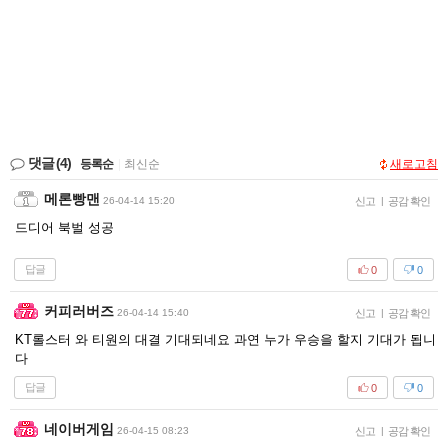
댓글
(4)
등록순
|
최신순
새로고침
메론빵맨
26-04-14 15:20
신고
|
공감 확인
드디어 북벌 성공
답글
0
0
커피러버즈
26-04-14 15:40
신고
|
공감 확인
KT롤스터 와 티원의 대결 기대되네요 과연 누가 우승을 할지 기대가 됩니
다
답글
0
0
네이버게임
26-04-15 08:23
신고
|
공감 확인