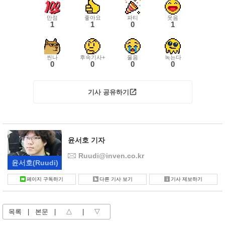
만점
좋아요
파티
웃음
1
1
0
1
씬나
후속기사+
울음
녹는다
0
0
0
0
기사 공유하기
윤서호 기자
Ruudi@inven.co.kr
윤서호
(Ruudi)
페이지 구독하기
다른 기사 보기
기사 제보하기
목록
|
본문
|
△
|
▽