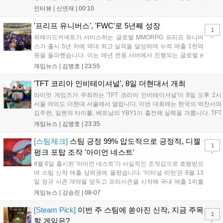
를 추구하다 보니까 팀적으로 안 좋은 사고가 계속 많이 났던 것
인터뷰 |
신연재
|
00:10
같습니다." T1은 6일 서울 종로구 치지직 롤파크에서 열린 '2026
LoL 챔피언스 코리아(LCK)'...
'프리프 유니버스', 'FWC'로 5년째 성장
1
위메이드커넥트가 서비스하는 글로벌 MMORPG 프리프 유니버
스가 출시 5년 차에 역대 최고 실적을 달성하며 누적 매출 1천억
원을 돌파했습니다. 이는 매년 전용 서버에서 진행되는 글로벌 e
스포츠 대회 FWC의 영향이 큽니다. FWC는 이용자가 동일한 조
게임뉴스 |
김병호
|
23:55
건에서 시즌을 함께 즐기는 구조로, 올해 4월 시작된 FWC 2026
은 전년 대비 매출과 이용자 지표가 대폭 상승하는 성과를 냈습니
'TFT 코리아 인비테이셔널', 8일 더현대서 개최
다. 오는 10월 필리핀 마닐라에서 총상금 11만 달러 규모의 제4회
라이엇 게임즈가 주최하는 'TFT 코리아 인비테이셔널'이 8일 오후 2시
FWC 그랜드 파이널이 개최될 예정이며, 위메이드커넥트는 이를
서울 여의도 더현대 서울에서 열립니다. 이번 대회에는 한국의 박찬서와
통해 커뮤니티 중심의 장기 성장 모델을 지속할 방침입니다....
김주한, 일본의 타이틀, 베트남의 YBY1이 출전해 실력을 겨룹니다. TFT
는 소속팀 없이 개인 자격으로 참가하는 독특한 대회 구조를 가지며, 누
게임뉴스 |
김병호
|
23:35
구나 참여 가능한 '소파에서 왕관까지'라는 철학을 실천하고 있습니다.
17일까지 이어지는 이번 행사는 신규 세트 체험과 공연 등 다양한 즐길
[스팀체크]
스팀 긍정 99% 압도적으로 긍정적, 디젤
1
거리를 제공하며, 이후 현대백화점 판교점에서도 행사가 이어질 예정입
펑크 포탑 조작 '아이언 네스트'
니다. 연말에는 라스베이거스 오픈이 개최됩니다....
8월 6일 출시된 '아이언 네스트'가 사실적인 조작감으로 호평받으
며 스팀 신작 매출 상위권에 올랐습니다. '이터널 리턴'은 8월 13
일 정규 시즌 개막을 앞두고 프리시즌을 시작해 국내 매출 1위를
기록했습니다. 25주년을 맞은 '고스트 리콘' 시리즈는 8월 6일 쇼
게임뉴스 |
강승진
|
08-07
케이스와 함께 대규모 할인을 진행하며 순위가 급상승했고, 신작
'마블 투혼: 파이팅 소울즈'와 레트로 수리 시뮬레이션 '리스토
[Steam Pick]
이번 주 스팀에 쏟아진 신작, 지금 주목
1
리'도 스팀에 정식 출시되었습니다....
할 게임은?