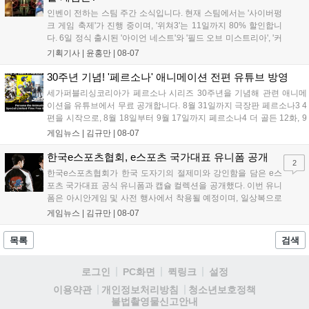
인벤이 전하는 스팀 주간 소식입니다. 현재 스팀에서는 '사이버펑
크 게임 축제'가 진행 중이며, '위쳐3'는 11일까지 80% 할인합니
다. 6일 정식 출시된 '아이언 네스트'와 '필드 오브 미스트리아', '커
세어 코브'가 호평받고 있습니다. 한편, 7일 출시된 '마블 투혼'은
기획기사 |
윤홍만
|
08-07
태그 시스템에 대한 호불호가 갈리며 복합적 평가를 기록 중입니
다. 유비소프트의 '고스트리콘: 와일드랜드'는 7년 만의 대규모 업
30주년 기념! '페르소나' 애니메이션 전편 유튜브 방영
데이트 '라스트 라이츠'와 함께 95% 할인 중입니다....
세가퍼블리싱코리아가 페르소나 시리즈 30주년을 기념해 관련 애니메
이션을 유튜브에서 무료 공개합니다. 8월 31일까지 극장판 페르소나3 4
편을 시작으로, 8월 18일부터 9월 17일까지 페르소나4 더 골든 12화, 9
월 15일부터 10월 14일까지 페르소나5 시리즈가 순차 공개됩니다. 또한
게임뉴스 |
김규만
|
08-07
8월 16일까지 SNS를 통해 축하 메시지를 모집하며, 선정된 내용은 기념
영상 및 대형 전광판에 소개될 예정입니다....
한국e스포츠협회, e스포츠 국가대표 유니폼 공개
2
한국e스포츠협회가 한국 도자기의 절제미와 강인함을 담은 e스
포츠 국가대표 공식 유니폼과 캡슐 컬렉션을 공개했다. 이번 유니
폼은 아시안게임 및 사전 행사에서 착용될 예정이며, 일상복으로
구성된 컬렉션은 오는 8월 28일부터 골스튜디오 공식 홈페이지
게임뉴스 |
김규만
|
08-07
와 무신사, 오프라인 매장에서 판매된다. 다만 아시안게임 결선에
서는 대회 규정에 따라 별도의 유니폼을 착용할 계획이다....
목록
검색
로그인
PC화면
퀵링크
설정
청소년보호정책
이용약관
개인정보처리방침
불법촬영물신고안내