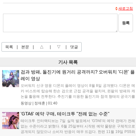
새로고침
등록
목록
|
본문
|
△
|
▽
|
댓글
기사 목록
검과 방패, 돌진기에 원거리 공격까지? 오버워치 '디몬' 플
레이 영상
오버워치 신규 영웅 디몬의 플레이 영상이 8월 8일 공개됐다. 디몬은 메
카 비스트에 탑승해 한손 검으로 근접 공격을 펼치며, 왼팔의 방패와 캐
논을 활용해 전투한다. 추진기를 이용한 돌진기와 참격 형태의 궁극기를
보유했고, 메카 파괴 시 맨몸으로 기관총을 사용하는 특징이 있다. 디몬
동영상 |
정재훈
|
01:40
은 오는 8월 12일 시작되는 시즌4 부산의 영웅들 업데이트를 통해 정식
출시될 예정이다....
'GTA6' 예약 구매, 테이크투 "전례 없는 수준"
테이크투 인터랙티브는 7일 실적 발표에서 'GTA6'의 예약 판매가 전례
없는 수준이라고 밝혔다. 6월 25일부터 시작된 예약 물량은 구체적으로
공개되지 않았으나 소비자 반응이 매우 뜨겁다. 한편 11월 19일 PS5와