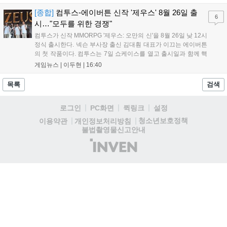
와 무신사, 오프라인 매장에서 판매된다. 다만 아시안게임 결선에
서는 대회 규정에 따라 별도의 유니폼을 착용할 계획이다....
[종합]
컴투스-에이버튼 신작 '제우스' 8월 26일 출
6
시…"모두를 위한 경쟁"
컴투스가 신작 MMORPG '제우스: 오만의 신'을 8월 26일 낮 12시
정식 출시한다. 넥슨 부사장 출신 김대훤 대표가 이끄는 에이버튼
의 첫 작품이다. 컴투스는 7일 쇼케이스를 열고 출시일과 함께 핵
심 콘텐츠, 유료화 정책, 운영 방향을 공개했다. 캐릭터명 선점은
게임뉴스 |
이두현
|
16:40
8월 13일 오후 8시 시작한다. '제우스: 오만의 신'은 최고신 제우스
의 오만으로 균열이...
목록
검색
로그인
PC화면
퀵링크
설정
청소년보호정책
이용약관
개인정보처리방침
불법촬영물신고안내
(주)
인
벤