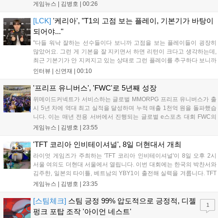
Xbox 시리즈 X|S로 정식 출시될 예정이며, 록스타 게임즈는 한국 시각
게임뉴스 |
김병호
|
00:26
28일 오전 4시 넷플릭스를 통해 장편 영상 'Grand Theft Auto VI: An
Extended Look'을 최초 공개할 계획이다....
[LCK]
'케리아', "T1의 고점 보는 플레이, 기본기가 바탕이
되어야..."
"다들 워낙 잘하는 선수들이다 보니까 고점을 보는 플레이들이 굉장히
많았어요. 그런 게 기본을 잘 지키면서 하면 리턴이 크다고 생각하는데,
최근 기본기가 안 지켜지고 있는 상태로 그런 플레이를 추구하다 보니까
팀적으로 안 좋은 사고가 계속 많이 났던 것 같습니다." T1은 6일 서울 종
인터뷰 |
신연재
|
00:10
로구 치지직 롤파크에서 열린 '2026 LoL 챔피언스 코리아(LCK)'...
'프리프 유니버스', 'FWC'로 5년째 성장
위메이드커넥트가 서비스하는 글로벌 MMORPG 프리프 유니버스가 출
시 5년 차에 역대 최고 실적을 달성하며 누적 매출 1천억 원을 돌파했습
니다. 이는 매년 전용 서버에서 진행되는 글로벌 e스포츠 대회 FWC의
영향이 큽니다. FWC는 이용자가 동일한 조건에서 시즌을 함께 즐기는
게임뉴스 |
김병호
|
23:55
구조로, 올해 4월 시작된 FWC 2026은 전년 대비 매출과 이용자 지표가
대폭 상승하는 성과를 냈습니다. 오는 10월 필리핀 마닐라에서 총상금
'TFT 코리아 인비테이셔널', 8일 더현대서 개최
11만 달러 규모의 제4회 FWC 그랜드 파이널이 개최될 예정이며, 위메
라이엇 게임즈가 주최하는 'TFT 코리아 인비테이셔널'이 8일 오후 2시
이드커넥트는 이를 통해 커뮤니티 중심의 장기 성장 모델을 지속할 방침
서울 여의도 더현대 서울에서 열립니다. 이번 대회에는 한국의 박찬서와
입니다....
김주한, 일본의 타이틀, 베트남의 YBY1이 출전해 실력을 겨룹니다. TFT
는 소속팀 없이 개인 자격으로 참가하는 독특한 대회 구조를 가지며, 누
게임뉴스 |
김병호
|
23:35
구나 참여 가능한 '소파에서 왕관까지'라는 철학을 실천하고 있습니다.
17일까지 이어지는 이번 행사는 신규 세트 체험과 공연 등 다양한 즐길
[스팀체크]
스팀 긍정 99% 압도적으로 긍정적, 디젤
1
거리를 제공하며, 이후 현대백화점 판교점에서도 행사가 이어질 예정입
펑크 포탑 조작 '아이언 네스트'
니다. 연말에는 라스베이거스 오픈이 개최됩니다....