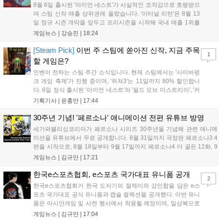
8월 6일 출시된 '아이언 네스트'가 사실적인 조작감으로 호평받으
며 스팀 신작 매출 상위권에 올랐습니다. '이터널 리턴'은 8월 13
일 정규 시즌 개막을 앞두고 프리시즌을 시작해 국내 매출 1위를
기록했습니다. 25주년을 맞은 '고스트 리콘' 시리즈는 8월 6일 쇼
게임뉴스 |
강승진
|
18:24
케이스와 함께 대규모 할인을 진행하며 순위가 급상승했고, 신작
'마블 투혼: 파이팅 소울즈'와 레트로 수리 시뮬레이션 '리스토
[Steam Pick]
이번 주 스팀에 쏟아진 신작, 지금 주목
1
리'도 스팀에 정식 출시되었습니다....
할 게임은?
인벤이 전하는 스팀 주간 소식입니다. 현재 스팀에서는 '사이버펑
크 게임 축제'가 진행 중이며, '위쳐3'는 11일까지 80% 할인합니
다. 6일 정식 출시된 '아이언 네스트'와 '필드 오브 미스트리아', '커
세어 코브'가 호평받고 있습니다. 한편, 7일 출시된 '마블 투혼'은
기획기사 |
윤홍만
|
17:44
태그 시스템에 대한 호불호가 갈리며 복합적 평가를 기록 중입니
다. 유비소프트의 '고스트리콘: 와일드랜드'는 7년 만의 대규모 업
30주년 기념! '페르소나' 애니메이션 전편 유튜브 방영
데이트 '라스트 라이츠'와 함께 95% 할인 중입니다....
세가퍼블리싱코리아가 페르소나 시리즈 30주년을 기념해 관련 애니메
이션을 유튜브에서 무료 공개합니다. 8월 31일까지 극장판 페르소나3 4
편을 시작으로, 8월 18일부터 9월 17일까지 페르소나4 더 골든 12화, 9
월 15일부터 10월 14일까지 페르소나5 시리즈가 순차 공개됩니다. 또한
게임뉴스 |
김규만
|
17:21
8월 16일까지 SNS를 통해 축하 메시지를 모집하며, 선정된 내용은 기념
영상 및 대형 전광판에 소개될 예정입니다....
한국e스포츠협회, e스포츠 국가대표 유니폼 공개
2
한국e스포츠협회가 한국 도자기의 절제미와 강인함을 담은 e스
포츠 국가대표 공식 유니폼과 캡슐 컬렉션을 공개했다. 이번 유니
폼은 아시안게임 및 사전 행사에서 착용될 예정이며, 일상복으로
구성된 컬렉션은 오는 8월 28일부터 골스튜디오 공식 홈페이지
게임뉴스 |
김규만
|
17:04