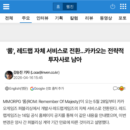
홈
웹진
전체
주요
인터뷰
기획
칼럼
리뷰
동영상
포토
'롬', 레드랩 자체 서비스로 전환...카카오는 전략적
투자사로 남아
강승진 기자
(
Looa@inven.co.kr
)
2026-04-16 15:45
English(영문)
Google 선호 출처 추가
0
1
MMORPG '롬(ROM: Remember Of Majesty)'이 오는 5월 28일부터 카카
오게임즈 퍼블리싱에서 개발사 레드랩게임즈의 자체 서비스로 전환된다. 레드
랩게임즈는 16일 공식 홈페이지 공지를 통해 이 같은 내용을 안내했으며, 이번
변경은 양사 간 퍼블리싱 계약 기간 만료에 따른 것이라고 설명했다.