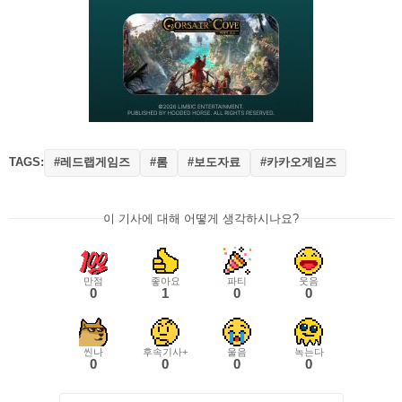
TAGS:
#레드랩게임즈
#롬
#보도자료
#카카오게임즈
이 기사에 대해 어떻게 생각하시나요?
만점
좋아요
파티
웃음
0
1
0
0
씬나
후속기사+
울음
녹는다
0
0
0
0