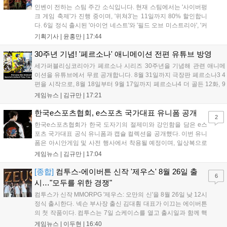
인벤이 전하는 스팀 주간 소식입니다. 현재 스팀에서는 '사이버펑
크 게임 축제'가 진행 중이며, '위쳐3'는 11일까지 80% 할인합니
다. 6일 정식 출시된 '아이언 네스트'와 '필드 오브 미스트리아', '커
세어 코브'가 호평받고 있습니다. 한편, 7일 출시된 '마블 투혼'은
기획기사 |
윤홍만
|
17:44
태그 시스템에 대한 호불호가 갈리며 복합적 평가를 기록 중입니
다. 유비소프트의 '고스트리콘: 와일드랜드'는 7년 만의 대규모 업
30주년 기념! '페르소나' 애니메이션 전편 유튜브 방영
데이트 '라스트 라이츠'와 함께 95% 할인 중입니다....
세가퍼블리싱코리아가 페르소나 시리즈 30주년을 기념해 관련 애니메
이션을 유튜브에서 무료 공개합니다. 8월 31일까지 극장판 페르소나3 4
편을 시작으로, 8월 18일부터 9월 17일까지 페르소나4 더 골든 12화, 9
월 15일부터 10월 14일까지 페르소나5 시리즈가 순차 공개됩니다. 또한
게임뉴스 |
김규만
|
17:21
8월 16일까지 SNS를 통해 축하 메시지를 모집하며, 선정된 내용은 기념
영상 및 대형 전광판에 소개될 예정입니다....
한국e스포츠협회, e스포츠 국가대표 유니폼 공개
2
한국e스포츠협회가 한국 도자기의 절제미와 강인함을 담은 e스
포츠 국가대표 공식 유니폼과 캡슐 컬렉션을 공개했다. 이번 유니
폼은 아시안게임 및 사전 행사에서 착용될 예정이며, 일상복으로
구성된 컬렉션은 오는 8월 28일부터 골스튜디오 공식 홈페이지
게임뉴스 |
김규만
|
17:04
와 무신사, 오프라인 매장에서 판매된다. 다만 아시안게임 결선에
서는 대회 규정에 따라 별도의 유니폼을 착용할 계획이다....
[종합]
컴투스-에이버튼 신작 '제우스' 8월 26일 출
6
시…"모두를 위한 경쟁"
컴투스가 신작 MMORPG '제우스: 오만의 신'을 8월 26일 낮 12시
정식 출시한다. 넥슨 부사장 출신 김대훤 대표가 이끄는 에이버튼
의 첫 작품이다. 컴투스는 7일 쇼케이스를 열고 출시일과 함께 핵
심 콘텐츠, 유료화 정책, 운영 방향을 공개했다. 캐릭터명 선점은
게임뉴스 |
이두현
|
16:40