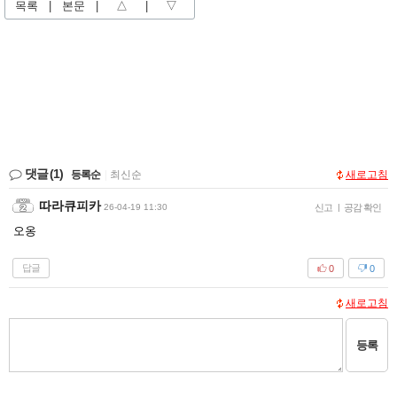
목록
|
본문
|
△
|
▽
댓글
(1)
등록순
|
최신순
새로고침
따라큐피카
26-04-19 11:30
신고
|
공감 확인
오옹
답글
0
0
새로고침
등록