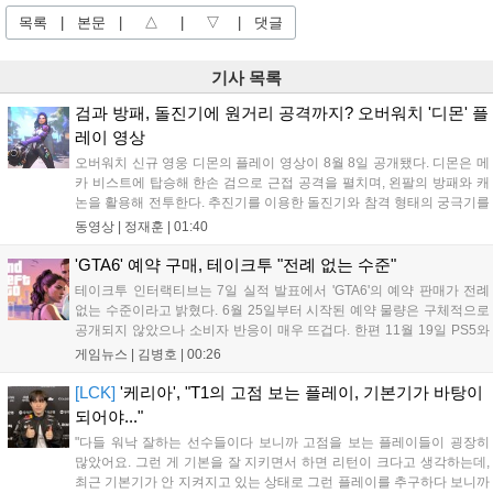
목록
|
본문
|
△
|
▽
|
댓글
기사 목록
검과 방패, 돌진기에 원거리 공격까지? 오버워치 '디몬' 플
레이 영상
오버워치 신규 영웅 디몬의 플레이 영상이 8월 8일 공개됐다. 디몬은 메
카 비스트에 탑승해 한손 검으로 근접 공격을 펼치며, 왼팔의 방패와 캐
논을 활용해 전투한다. 추진기를 이용한 돌진기와 참격 형태의 궁극기를
보유했고, 메카 파괴 시 맨몸으로 기관총을 사용하는 특징이 있다. 디몬
동영상 |
정재훈
|
01:40
은 오는 8월 12일 시작되는 시즌4 부산의 영웅들 업데이트를 통해 정식
출시될 예정이다....
'GTA6' 예약 구매, 테이크투 "전례 없는 수준"
테이크투 인터랙티브는 7일 실적 발표에서 'GTA6'의 예약 판매가 전례
없는 수준이라고 밝혔다. 6월 25일부터 시작된 예약 물량은 구체적으로
공개되지 않았으나 소비자 반응이 매우 뜨겁다. 한편 11월 19일 PS5와
Xbox 시리즈 X|S로 정식 출시될 예정이며, 록스타 게임즈는 한국 시각
게임뉴스 |
김병호
|
00:26
28일 오전 4시 넷플릭스를 통해 장편 영상 'Grand Theft Auto VI: An
Extended Look'을 최초 공개할 계획이다....
[LCK]
'케리아', "T1의 고점 보는 플레이, 기본기가 바탕이
되어야..."
"다들 워낙 잘하는 선수들이다 보니까 고점을 보는 플레이들이 굉장히
많았어요. 그런 게 기본을 잘 지키면서 하면 리턴이 크다고 생각하는데,
최근 기본기가 안 지켜지고 있는 상태로 그런 플레이를 추구하다 보니까