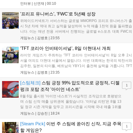
팀적으로 안 좋은 사고가 계속 많이 났던 것 같습니다." T1은 6일 서울 종
인터뷰 |
신연재
|
00:10
로구 치지직 롤파크에서 열린 '2026 LoL 챔피언스 코리아(LCK)'...
'프리프 유니버스', 'FWC'로 5년째 성장
위메이드커넥트가 서비스하는 글로벌 MMORPG 프리프 유니버스가 출
시 5년 차에 역대 최고 실적을 달성하며 누적 매출 1천억 원을 돌파했습
니다. 이는 매년 전용 서버에서 진행되는 글로벌 e스포츠 대회 FWC의
영향이 큽니다. FWC는 이용자가 동일한 조건에서 시즌을 함께 즐기는
게임뉴스 |
김병호
|
23:55
구조로, 올해 4월 시작된 FWC 2026은 전년 대비 매출과 이용자 지표가
대폭 상승하는 성과를 냈습니다. 오는 10월 필리핀 마닐라에서 총상금
'TFT 코리아 인비테이셔널', 8일 더현대서 개최
11만 달러 규모의 제4회 FWC 그랜드 파이널이 개최될 예정이며, 위메
라이엇 게임즈가 주최하는 'TFT 코리아 인비테이셔널'이 8일 오후 2시
이드커넥트는 이를 통해 커뮤니티 중심의 장기 성장 모델을 지속할 방침
서울 여의도 더현대 서울에서 열립니다. 이번 대회에는 한국의 박찬서와
입니다....
김주한, 일본의 타이틀, 베트남의 YBY1이 출전해 실력을 겨룹니다. TFT
는 소속팀 없이 개인 자격으로 참가하는 독특한 대회 구조를 가지며, 누
게임뉴스 |
김병호
|
23:35
구나 참여 가능한 '소파에서 왕관까지'라는 철학을 실천하고 있습니다.
17일까지 이어지는 이번 행사는 신규 세트 체험과 공연 등 다양한 즐길
[스팀체크]
스팀 긍정 99% 압도적으로 긍정적, 디젤
1
거리를 제공하며, 이후 현대백화점 판교점에서도 행사가 이어질 예정입
펑크 포탑 조작 '아이언 네스트'
니다. 연말에는 라스베이거스 오픈이 개최됩니다....
8월 6일 출시된 '아이언 네스트'가 사실적인 조작감으로 호평받으
며 스팀 신작 매출 상위권에 올랐습니다. '이터널 리턴'은 8월 13
일 정규 시즌 개막을 앞두고 프리시즌을 시작해 국내 매출 1위를
기록했습니다. 25주년을 맞은 '고스트 리콘' 시리즈는 8월 6일 쇼
게임뉴스 |
강승진
|
18:24
케이스와 함께 대규모 할인을 진행하며 순위가 급상승했고, 신작
'마블 투혼: 파이팅 소울즈'와 레트로 수리 시뮬레이션 '리스토
[Steam Pick]
이번 주 스팀에 쏟아진 신작, 지금 주목
1
리'도 스팀에 정식 출시되었습니다....
할 게임은?