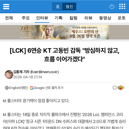
홈
웹진
전체
주요
인터뷰
기획
칼럼
리뷰
동영상
포토
[LCK]
6연승 KT 고동빈 감독 "방심하지 않고,
흐름 이어가겠다"
김홍제 기자
(
Koer@inven.co.kr
)
2026-04-18 21:14
English(영문)
Google 선호 출처 추가
1
1
kt 롤스터의 경기력이 점점 좋아지고 있다.
kt 롤스터는 18일 종로 치지직 롤파크에서 진행된 '2026 LoL 챔피언스 코리
아(이하 LCK)' 정규 시즌 1라운드 DN 수퍼스와 대결에서 2:0으로 가볍게 승리
하며 6전 전승을 이어갔다. 연패중인 상대라 승리가 예상되긴 했지만 훨씬 더