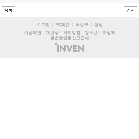
8월 13일 오후 8시 시작한다. '제우스: 오만의 신'은 최고신 제우스
의 오만으로 균열이...
목록
검색
로그인
PC화면
퀵링크
설정
청소년보호정책
이용약관
개인정보처리방침
불법촬영물신고안내
(주)
인
벤