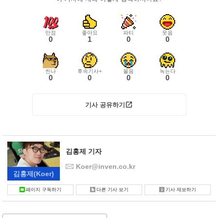
만점
좋아요
파티
웃음
0
1
0
0
씬나
후속기사+
울음
녹는다
0
0
0
0
기사 공유하기
김홍제 기자
Koer@inven.co.kr
김홍제
(Koer)
페이지 구독하기
다른 기사 보기
기사 제보하기