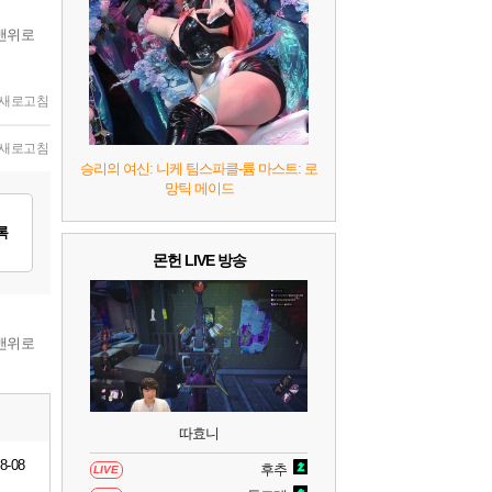
7
리듬 천국 미라클 스타즈
2
맨위로
8
헤일로: 캠페인 이볼브드
2
새로고침
9
캡틴 츠바사 2 월드 파이터즈
새로고침
승리의 여신: 니케 팀스파클-륨 마스트: 로
망틱 메이드
10
레고 배트맨: 레거시 오브 더 다크 나이트
록
몬헌 LIVE 방송
맨위로
따효니
8-08
후추
LIVE