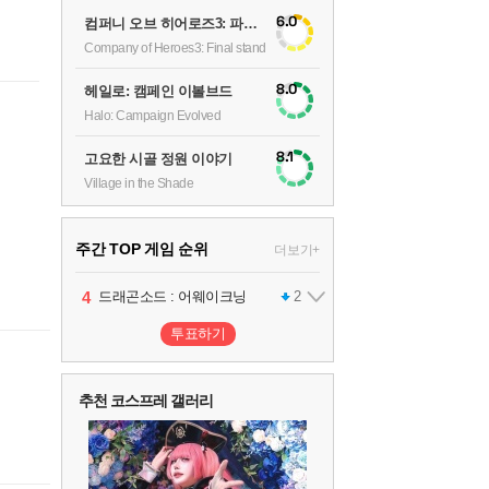
6.0
컴퍼니 오브 히어로즈3: 파이널 스탠드
Company of Heroes3: Final stand
8.0
헤일로: 캠페인 이볼브드
Halo: Campaign Evolved
8.1
고요한 시골 정원 이야기
Village in the Shade
주간 TOP 게임 순위
더보기+
1
2
3
4
팰월드
프로야구스피리츠2026
드래곤소드 : 어웨이크닝
어쌔신 크리드: 블랙 플래그 리싱크드
1
2
2
투표하기
5
블라인드 삼국
1
추천 코스프레 갤러리
6
그랑블루 판타지 리링크 - 엔드리스 라그나로크
1