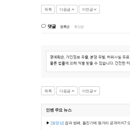
목록
다음글
이전글
댓글
등록순
|
최신순
목록
다음글
이전글
인벤 주요
뉴스
▶
[동영상]
검과 방패, 돌진기에 원거리 공격까지? 오버