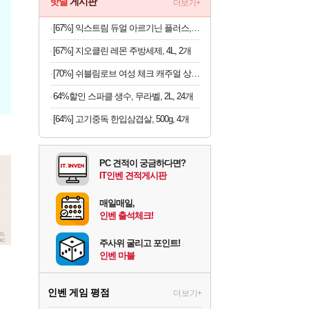
핫딜
게시판
더보기+
[67%] 익스트림 듀얼 아르기닌 플러스, 120정, 1개
[67%] 지오클린 레몬 주방세제, 4L, 2개
[70%] 쉬블림로브 여성 체크 캐주얼 상하의 세트 안드리 GW1780, FREE, 1세트
64%할인 스파클 생수, 무라벨, 2L, 24개
[64%] 고기중독 한입삼겹살, 500g, 4개
PC 견적이 궁금하다면?
IT인벤 견적게시판
매일매일,
인벤 출석체크!
주사위 굴리고 포인트!
인벤 마블
인벤 게임 평점
더보기+