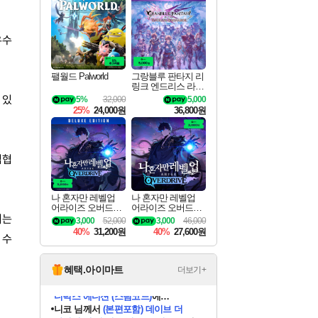
최대 90% 할인가를 만나보세요!
네이버혜택과 함께 만나보세요!
50%할인&추가 적립까지!
이니&베니 혜택까지!
네이버 혜택가와 함께 예약하세요!
할인&네이버혜택으로 만나보세요!
네이버페이 혜택과 만나보세요!
40주년 프로모션으로 만나보세요!
할인가에 만나보세요!
일부 에디션 상시 할인!
혜택으로 예약 판매 중
편안하게 충전하세요
우수
팰월드 Palworld
그랑블루 판타지 리
링크 엔드리스 라그
나로크 업그레이드
 있
5%
32,000
5,000
킷 Granblue Fantasy
25%
24,000원
36,800원
Relink Endless Ragn
arok Upgrade Kit DL
C
임협
나 혼자만 레벨업
나 혼자만 레벨업
어라이즈 오버드라
어라이즈 오버드라
리는
이브 디럭스 에디션
이브 Solo Leveling A
3,000
52,000
3,000
46,000
Solo Leveling Arise
rise
40%
31,200원
40%
27,600원
 수
Overdrive Deluxe Edi
tion
혜택.아이마트
더보기+
니코
님께서
(본편포함) 데이브 더
다이버 인 더 정글 번들 (스팀코드)
에