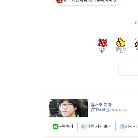
한국게임학회 공식 홈페이지
만점
좋아요
0
1
윤서호 기자
Ruudi@inven.co.kr
구독하기
다른 기사 보기
기사 