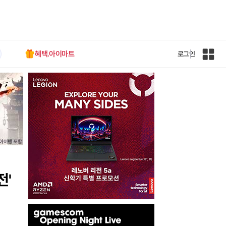
혜택.아이마트
로그인
인
벤
전
체
사
이
트
맵
전'
인
벤
배