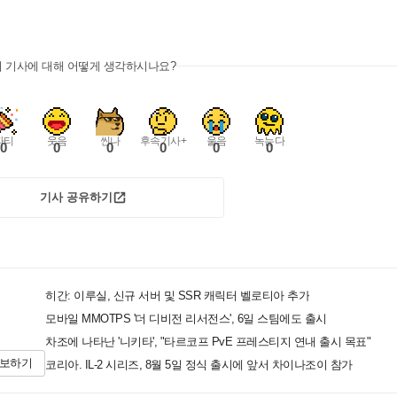
이 기사에 대해 어떻게 생각하시나요?
파티
웃음
씬나
후속기사+
울음
녹는다
0
0
0
0
0
0
기사 공유하기
히간: 이루실, 신규 서버 및 SSR 캐릭터 벨로티아 추가
모바일 MMOTPS '더 디비전 리서전스', 6일 스팀에도 출시
차조에 나타난 '니키타', "타르코프 PvE 프레스티지 연내 출시 목표"
제보하기
코리아. IL-2 시리즈, 8월 5일 정식 출시에 앞서 차이나조이 참가