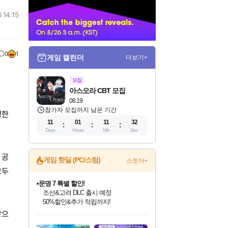
너
 14:15
0
1
게임 캘린더
더보기+
모집
아스오라 CBT 모집
08.19
참가자 모집까지 남은 기간
행한
11
01
11
31
Days
Hours
Min
Sec
 공
게임 핫딜 (PC/스팀)
스토어+
모두
마블 투혼 파이팅 소울즈 정식출시!
마블 히어로 총 출동&화려한 격투!
네이버 포인트 혜택까지!
인벤게임즈 8월 특별 할인!
드래곤소드: 어웨이크닝 입점!
문명 7 특별 할인!
귀무자: 검의 길 예약 판매 중!
비스트 오브 리인카네이션 정식 출시!
커세어 코브 출시 기념 할인!
더 렐릭 퍼스트 가디언 정식 출시
베데스다 40주년 기념 할인 중!
캡콤 프렌차이즈 할인 진행 중!
캡콤 일부 상품 상시 할인
스타워즈 은하계 레이서
로블록스 기프트 카드 공식 입점
탕으
인기 퍼블리셔 모음!
스팀으로 만나는 드래곤소드!
조선&고려 DLC 출시 예정
10% 할인과
게임프릭 신작 IP
해적'섬'을 발전시키자!
설화x하드코어 액션!
베데스다의 명작들을
몬헌, 바하 등 인기 IP를
몬헌 와일즈 & 드래곤즈 도그마2
인벤게임즈에서 10% 추가 적립
Robux를 가장 안전하고