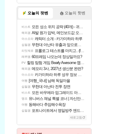
오늘의 팟벤
오늘의 핫벤
모든 성소 위치 공략 (40개) - 귀환한 영혼 도전과제
비스트
AI발 원가 압박, 메인보드값 오르나
해외겜
캐릭터 소개 - 카가미하라 하루
아스오라
무한대 아난타 유출과 앞으로의 예상 (루머)
섭컬겜
프롤로그 테스트를 마치고.. (feat. 리아)
리밋제로
60프레임 나오는데 정상일까요?
레퀴엠
힐링 탐험 게임 Bearly Awesome 챕터 1 트레일러
PV
메모리 3사, 2027년 생산분 완판?
해외겜
카가미하라 하루 성우 정보 및 주요 필모
아스오라
[여행_국내] 남해 독일마을
여행
무한대 아난타 전투 장면
섭컬겜
모든 바우에라 업그레이드 아이템 획득 위치 공략 (89개)
비스트
유니버스 채널 특별 코너 | 자신만의 스타일
명조
동해바다 추암해수욕장
여행
포트나이트에서 명일방주 엔드필드 [펠리카] 판매 예정
섭컬겜
새로고침