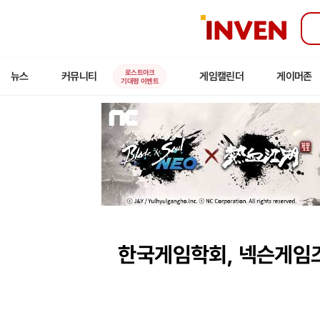
인
벤
로스트아크
뉴스
커뮤니티
게임캘린더
게이머존
기대평 이벤트
한국게임학회, 넥슨게임즈와