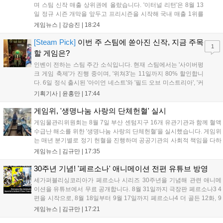
며 스팀 신작 매출 상위권에 올랐습니다. '이터널 리턴'은 8월 13
일 정규 시즌 개막을 앞두고 프리시즌을 시작해 국내 매출 1위를
기록했습니다. 25주년을 맞은 '고스트 리콘' 시리즈는 8월 6일 쇼
게임뉴스 |
강승진
|
18:24
케이스와 함께 대규모 할인을 진행하며 순위가 급상승했고, 신작
'마블 투혼: 파이팅 소울즈'와 레트로 수리 시뮬레이션 '리스토
[Steam Pick]
이번 주 스팀에 쏟아진 신작, 지금 주목
1
리'도 스팀에 정식 출시되었습니다....
할 게임은?
인벤이 전하는 스팀 주간 소식입니다. 현재 스팀에서는 '사이버펑
크 게임 축제'가 진행 중이며, '위쳐3'는 11일까지 80% 할인합니
다. 6일 정식 출시된 '아이언 네스트'와 '필드 오브 미스트리아', '커
세어 코브'가 호평받고 있습니다. 한편, 7일 출시된 '마블 투혼'은
기획기사 |
윤홍만
|
17:44
태그 시스템에 대한 호불호가 갈리며 복합적 평가를 기록 중입니
다. 유비소프트의 '고스트리콘: 와일드랜드'는 7년 만의 대규모 업
게임위, '생명나눔 사랑의 단체헌혈' 실시
데이트 '라스트 라이츠'와 함께 95% 할인 중입니다....
게임물관리위원회는 8월 7일 부산 센텀지구 16개 유관기관과 함께 혈액
수급난 해소를 위한 '생명나눔 사랑의 단체헌혈'을 실시했습니다. 게임위
는 매년 분기별로 정기 헌혈을 진행하며 공공기관의 사회적 책임을 다하
고 있으며, 이번 행사에는 영화진흥위원회 등 14개 기관 임직원이 동참
게임뉴스 |
김규만
|
17:35
해 생명 나눔을 실천했습니다. 서태건 위원장은 이웃의 생명을 지키는
따뜻한 실천에 참여한 모든 임직원에게 감사의 뜻을 전하며 헌혈 문화
30주년 기념! '페르소나' 애니메이션 전편 유튜브 방영
확산에 앞장섰습니다....
세가퍼블리싱코리아가 페르소나 시리즈 30주년을 기념해 관련 애니메
이션을 유튜브에서 무료 공개합니다. 8월 31일까지 극장판 페르소나3 4
편을 시작으로, 8월 18일부터 9월 17일까지 페르소나4 더 골든 12화, 9
월 15일부터 10월 14일까지 페르소나5 시리즈가 순차 공개됩니다. 또한
게임뉴스 |
김규만
|
17:21
8월 16일까지 SNS를 통해 축하 메시지를 모집하며, 선정된 내용은 기념