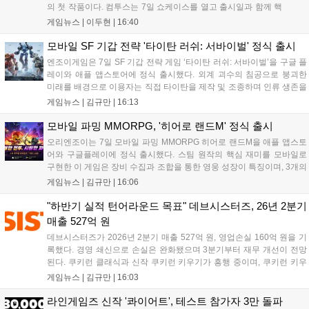
의 첫 작품이다. 컴투스는 7일 쇼케이스를 열고 출시일과 함께 핵
심 콘텐츠, 유료화 정책, 운영 방향을 공개했다. 캐릭터명 선점은
게임뉴스 |
이두현
|
16:40
8월 13일 오후 8시 시작한다. '제우스: 오만의 신'은 최고신 제우스
의 오만으로 균열이...
모바일 SF 기갑 전략 '타이탄 러쉬: 서바이벌' 정식 출시
엔조이게임은 7일 SF 기갑 전략 게임 ‘타이탄 러쉬: 서바이벌’을 구글 플
레이와 애플 앱스토어에 정식 출시했다. 외계 괴수의 침공으로 붕괴한
미래를 배경으로 이용자는 직접 타이탄을 제작 및 조종하며 인류 생존을
위한 전투를 펼친다. 지휘관 모집, 피난처 운영, 연맹 협동 콘텐츠가 특징
게임뉴스 |
김규만
|
16:13
이며 출시를 기념해 접속 시 영웅 경험치와 다이아몬드 등 다양한 성장
지원 보상을 제공한다. 상세 내용은 공식 커뮤니티에서 확인 가능하다....
모바일 파밍 MMORPG, '히어로 랜드M' 정식 출시
오리엔조이는 7일 모바일 파밍 MMORPG 히어로 랜드M을 애플 앱스토
어와 구글플레이에 정식 출시했다. 스팀 원작의 핵심 재미를 모바일로
구현한 이 게임은 장비 수집과 조합을 통한 영웅 성장이 특징이며, 3개의
무기 스킬을 활용한 전략적 전투와 길드전 등 다양한 콘텐츠를 제공한
게임뉴스 |
김규만
|
16:06
다. 정식 출시를 기념해 사전예약자 50만 명 달성 보상을 포함한 다양한
혜택을 지급하며, 상세 내용은 공식 라운지에서 확인할 수 있다. 이용자
"하반기 실적 턴어라운드 목표" 데브시스터즈, 26년 2분기
는 게임 접속 및 주요 콘텐츠 플레이를 통해 성장을 지원받을 수 있다....
매출 527억 원
데브시스터즈가 2026년 2분기 매출 527억 원, 영업손실 160억 원을 기
록했다. 경영 쇄신으로 손실은 완화됐으며 3분기부터 재무 개선이 전망
된다. 쿠키런 클래식과 신작 쿠키런 키우기가 흥행 중이며, 쿠키런 키우
기는 13일 첫 업데이트를 시작으로 2주 간격의 콘텐츠를 제공한다. 또한
게임뉴스 |
김규만
|
16:03
9월 미국 로블록스 개발자 컨퍼런스에 참여해 IP 생태계를 확장할 계획
이다. 회사는 비용 효율화와 신작 흥행을 통해 하반기 실적 턴어라운드
라인게임즈 신작 '콰이어트', 테스트 참가자 3만 돌파