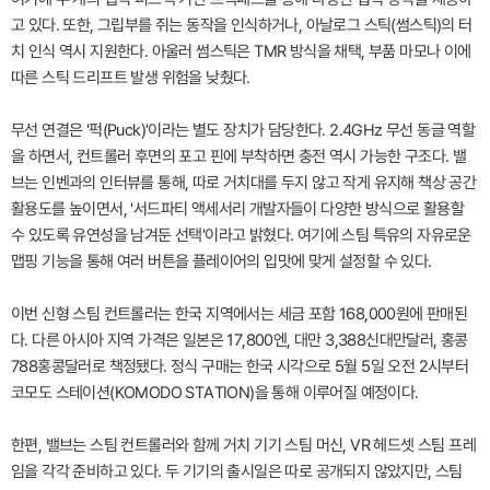
고 있다. 또한, 그립부를 쥐는 동작을 인식하거나, 아날로그 스틱(썸스틱)의 터
치 인식 역시 지원한다. 아울러 썸스틱은 TMR 방식을 채택, 부품 마모나 이에
따른 스틱 드리프트 발생 위험을 낮췄다.
무선 연결은 '퍽(Puck)'이라는 별도 장치가 담당한다. 2.4GHz 무선 동글 역할
을 하면서, 컨트롤러 후면의 포고 핀에 부착하면 충전 역시 가능한 구조다. 밸
브는 인벤과의 인터뷰를 통해, 따로 거치대를 두지 않고 작게 유지해 책상 공간
활용도를 높이면서, '서드파티 액세서리 개발자들이 다양한 방식으로 활용할
수 있도록 유연성을 남겨둔 선택'이라고 밝혔다. 여기에 스팀 특유의 자유로운
맵핑 기능을 통해 여러 버튼을 플레이어의 입맛에 맞게 설정할 수 있다.
이번 신형 스팀 컨트롤러는 한국 지역에서는 세금 포함 168,000원에 판매된
다. 다른 아시아 지역 가격은 일본은 17,800엔, 대만 3,388신대만달러, 홍콩
788홍콩달러로 책정됐다. 정식 구매는 한국 시각으로 5월 5일 오전 2시부터
코모도 스테이션(KOMODO STATION)을 통해 이루어질 예정이다.
한편, 밸브는 스팀 컨트롤러와 함께 거치 기기 스팀 머신, VR 헤드셋 스팀 프레
임을 각각 준비하고 있다. 두 기기의 출시일은 따로 공개되지 않았지만, 스팀