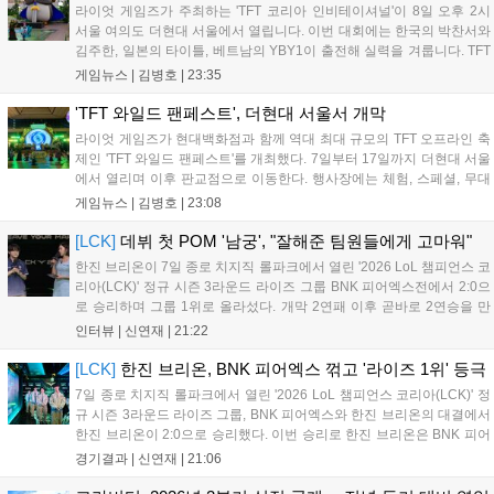
11만 달러 규모의 제4회 FWC 그랜드 파이널이 개최될 예정이며, 위메
라이엇 게임즈가 주최하는 'TFT 코리아 인비테이셔널'이 8일 오후 2시
이드커넥트는 이를 통해 커뮤니티 중심의 장기 성장 모델을 지속할 방침
서울 여의도 더현대 서울에서 열립니다. 이번 대회에는 한국의 박찬서와
입니다....
김주한, 일본의 타이틀, 베트남의 YBY1이 출전해 실력을 겨룹니다. TFT
는 소속팀 없이 개인 자격으로 참가하는 독특한 대회 구조를 가지며, 누
게임뉴스 |
김병호
|
23:35
구나 참여 가능한 '소파에서 왕관까지'라는 철학을 실천하고 있습니다.
17일까지 이어지는 이번 행사는 신규 세트 체험과 공연 등 다양한 즐길
'TFT 와일드 팬페스트', 더현대 서울서 개막
거리를 제공하며, 이후 현대백화점 판교점에서도 행사가 이어질 예정입
라이엇 게임즈가 현대백화점과 함께 역대 최대 규모의 TFT 오프라인 축
니다. 연말에는 라스베이거스 오픈이 개최됩니다....
제인 'TFT 와일드 팬페스트'를 개최했다. 7일부터 17일까지 더현대 서울
에서 열리며 이후 판교점으로 이동한다. 행사장에는 체험, 스페셜, 무대
존이 마련됐으며 8일 오후 2시 인비테이셔널, 15일 오후 2시 스트리머
게임뉴스 |
김병호
|
23:08
매치, 17일 오후 7시 30분 QWER 공연 등 다채로운 일정이 준비되어 있
다. 사전 예약은 조기 마감될 만큼 큰 인기를 끌고 있다....
[LCK]
데뷔 첫 POM '남궁', "잘해준 팀원들에게 고마워"
한진 브리온이 7일 종로 치지직 롤파크에서 열린 '2026 LoL 챔피언스 코
리아(LCK)' 정규 시즌 3라운드 라이즈 그룹 BNK 피어엑스전에서 2:0으
로 승리하며 그룹 1위로 올라섰다. 개막 2연패 이후 곧바로 2연승을 만
들어내면서 이어질 4라운드에 대한 기대감을 올렸다. 다음은 이날 데뷔
인터뷰 |
신연재
|
21:22
첫 POM을 수상한 '남궁' 남궁성훈의 POM 인터뷰 전문이다....
[LCK]
한진 브리온, BNK 피어엑스 꺾고 '라이즈 1위' 등극
7일 종로 치지직 롤파크에서 열린 '2026 LoL 챔피언스 코리아(LCK)' 정
규 시즌 3라운드 라이즈 그룹, BNK 피어엑스와 한진 브리온의 대결에서
한진 브리온이 2:0으로 승리했다. 이번 승리로 한진 브리온은 BNK 피어
엑스를 제치고 라이즈 그룹 1위로 올라섰다. 1세트, 한진 브리온이 '로머'
경기결과 |
신연재
|
21:06
조우진의 로크를 중심으로 게임을 유리하게 풀어갔다. '...