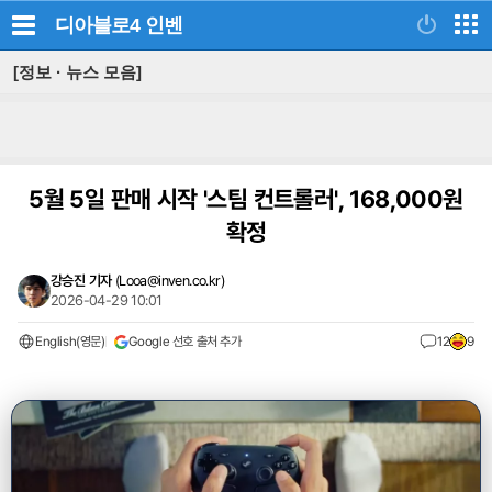
디아블로4
인벤
[정보 · 뉴스 모음]
5월 5일 판매 시작 '스팀 컨트롤러', 168,000원
확정
강승진 기자
(
Looa@inven.co.kr
)
2026-04-29 10:01
English(영문)
Google 선호 출처 추가
12
9