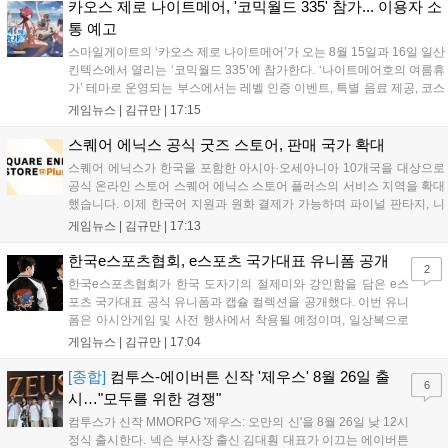
영상 및 대형 전광판에 소개될 예정입니다....
카오스 제로 나이트메어, '코믹월드 335' 참가... 이용자 소
통 예고
스마일게이트의 ‘카오스 제로 나이트메어’가 오는 8월 15일과 16일 일산
킨텍스에서 열리는 ‘코믹월드 335’에 참가한다. ‘나이트메어호의 여름휴
가’ 테마로 운영되는 부스에서는 레벨 인증 이벤트, 특별 음료 제공, 코스
프레 모델 포토존 등 다채로운 행사가 진행된다. 유명 코스어 7인이 캐릭
게임뉴스 |
김규만
|
17:15
터로 변신해 이용자를 맞이하며, SNS 인증 시 추가 굿즈도 증정한다. 자
세한 정보는 공식 커뮤니티에서 확인 가능하다....
스퀘어 에닉스 공식 굿즈 스토어, 판매 국가 확대
스퀘어 에닉스가 한국을 포함한 아시아·오세아니아 10개국을 대상으로
공식 온라인 스토어 스퀘어 에닉스 스토어 플러스의 서비스 지역을 확대
했습니다. 이제 한국어 지원과 원화 결제가 가능하며 파이널 판타지, 니
어 등 주요 게임의 피규어, 굿즈를 구매할 수 있습니다. 신상품이 순차적
게임뉴스 |
김규만
|
17:13
으로 추가될 예정이며 이용자는 사이트에서 국가를 한국으로 설정해 이
용 가능합니다....
한국e스포츠협회, e스포츠 국가대표 유니폼 공개
2
한국e스포츠협회가 한국 도자기의 절제미와 강인함을 담은 e스
포츠 국가대표 공식 유니폼과 캡슐 컬렉션을 공개했다. 이번 유니
폼은 아시안게임 및 사전 행사에서 착용될 예정이며, 일상복으로
구성된 컬렉션은 오는 8월 28일부터 골스튜디오 공식 홈페이지
게임뉴스 |
김규만
|
17:04
와 무신사, 오프라인 매장에서 판매된다. 다만 아시안게임 결선에
서는 대회 규정에 따라 별도의 유니폼을 착용할 계획이다....
[종합]
컴투스-에이버튼 신작 '제우스' 8월 26일 출
6
시…"모두를 위한 경쟁"
컴투스가 신작 MMORPG '제우스: 오만의 신'을 8월 26일 낮 12시
정식 출시한다. 넥슨 부사장 출신 김대훤 대표가 이끄는 에이버튼