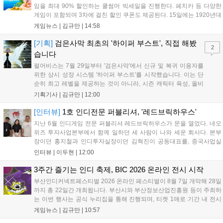
임을 최대 90% 할인하는 쿨썸머 빅세일을 진행한다. 페치카 등 다양한
게임이 포함되며 3차에 걸친 할인 쿠폰도 제공된다. 15일에는 1920년대
경성 배경의 신작 그날의 신문이 출시되며, 15일부터 17일까지는 국내
게임뉴스 |
김규만
|
14:58
개발사 게임을 위한 시크릿 쿠폰도 추가 발행될 예정이다. 자세한 내용
은 공식 페이지에서 확인 가능하다....
[기획]
검은사막 최초의 '하이퍼 부스트', 직접 해봤
2
습니다
펄어비스는 7월 29일부터 '검은사막'에서 신규 및 복귀 이용자를
위한 상시 성장 시스템 '하이퍼 부스트'를 시작했습니다. 이는 단
순히 최고 레벨을 제공하는 것이 아니라, 시즌 캐릭터 육성, 올비
아 아카데미 수료, 아침의 나라 설화 진행 등 4단계 과정을 통해
기획기사 |
김규만
|
12:00
게임에 적응하며 공방합 750을 목표로 성장하는 구조입니다. 이
용자는 과제를 완수하며 동(V) 투발라 장비와 검은별 무기, 카라
[인터뷰]
1호 인디전문 퍼블리셔, '레드브릭하우스'
자드 장신구 등을 획득해 주요 콘텐츠에 진입할 수 있습니다....
지난 6월 인디게임 전문 퍼블리셔 레드브릭하우스가 문을 열었다. 네오
위즈 투자사업본부에서 함께 일하던 세 사람이 나와 세운 회사다. 본부
장이던 홍지철과 인디투자실장이던 김혁진이 공동대표를, 중국사업실
장이던 이민정이 이사를 맡았다. 출범 한 달여 만에 위메이드맥스의 전
인터뷰 |
이두현
|
12:00
략적 투자와 카카오벤처스 등 5개 벤처캐피털의 재무적 투자가 연달아
들어왔다. 서비스 중인...
3주간 즐기는 인디 축제, BIC 2026 온라인 전시 시작
부산인디커넥트페스티벌 2026 온라인 페스티벌이 8월 7일 개막해 28일
까지 총 22일간 개최됩니다. 부산시와 부산정보산업진흥원 등이 주최하
는 이번 행사는 공식 누리집을 통해 진행되며, 티켓 1매로 기간 내 전시
작을 제한 없이 체험할 수 있습니다. 일반 및 루키 부문 등 다양한 인디게
게임뉴스 |
김규만
|
10:57
임을 선보이며 개발자와의 소통 기능도 제공합니다. 장소 제약 없이 전