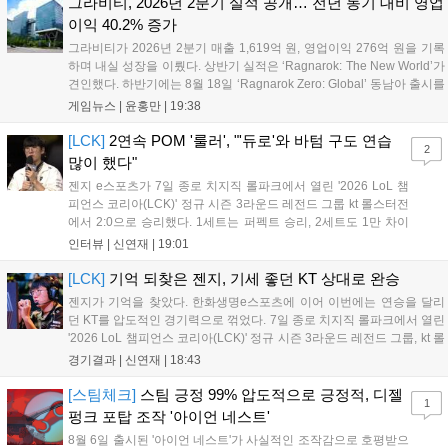
그라비티, 2026년 2분기 실적 공개… 전년 동기 대비 영업
이익 40.2% 증가
그라비티가 2026년 2분기 매출 1,619억 원, 영업이익 276억 원을 기록
하며 내실 성장을 이뤘다. 상반기 실적은 ‘Ragnarok: The New World’가
견인했다. 하반기에는 8월 18일 ‘Ragnarok Zero: Global’ 동남아 출시를
시작으로 9월 3일 ‘달려라 헤베레케 EX’, 9월 22일 ‘갈바테인’ 등 다양한
게임뉴스 |
윤홍만
|
19:38
신작을 선보인다. 4분기에는 ‘쟈레코 아케이드 콜렉션’과 ‘라이트 오디세
이’ 출시가 예정돼 있으며, 2027년에는 ‘Ragnarok 3’ 등 대작을 글로벌
[LCK]
2연속 POM '룰러', "'듀로'와 바텀 구도 연습
2
출시할 계획이다. 그라비티는 조인트벤처 설립과 라그나로크 에코 시스
많이 했다"
템 구축을 통해 신성장 동력을 확보할 방침이다....
젠지 e스포츠가 7일 종로 치지직 롤파크에서 열린 '2026 LoL 챔
피언스 코리아(LCK)' 정규 시즌 3라운드 레전드 그룹 kt 롤스터전
에서 2:0으로 승리했다. 1세트는 퍼펙트 승리, 2세트도 1만 차이
를 벌리며 25분 만에 승리하면서 말 그대로 압도적인 경기력을 선
인터뷰 |
신연재
|
19:01
보였다. '룰러' 박재혁은 1세트 코그모, 2세트 이즈리얼로 맹활약
하며 POM에 선정됐...
[LCK]
기억 되찾은 젠지, 기세 좋던 KT 상대로 완승
젠지가 기억을 찾았다. 한화생명e스포츠에 이어 이번에는 연승을 달리
던 KT를 압도적인 경기력으로 꺾었다. 7일 종로 치지직 롤파크에서 열린
'2026 LoL 챔피언스 코리아(LCK)' 정규 시즌 3라운드 레전드 그룹, kt 롤
스터와 젠지 e스포츠의 대결에서 젠지가 압승을 거뒀다. 개막주까지만
경기결과 |
신연재
|
18:43
해도 급격하게 흔들리던 젠지였지만, 기억을 되찾기라도 한 듯 1,...
[스팀체크]
스팀 긍정 99% 압도적으로 긍정적, 디젤
1
펑크 포탑 조작 '아이언 네스트'
8월 6일 출시된 '아이언 네스트'가 사실적인 조작감으로 호평받으