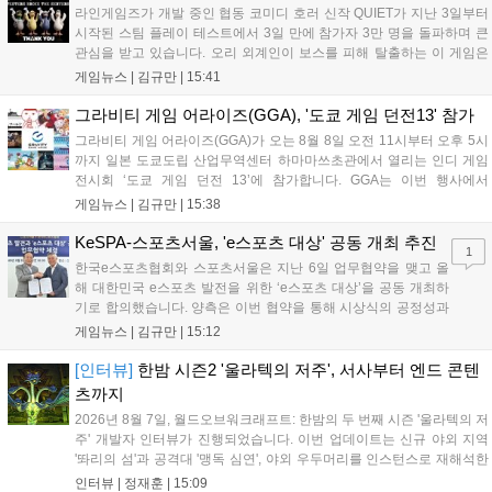
를 이끌 방침이다....
라인게임즈가 개발 중인 협동 코미디 호러 신작 QUIET가 지난 3일부터
시작된 스팀 플레이 테스트에서 3일 만에 참가자 3만 명을 돌파하며 큰
관심을 받고 있습니다. 오리 외계인이 보스를 피해 탈출하는 이 게임은
최대 4인 협동을 지원하며, 소음 관리와 물리 법칙을 활용한 전략적 플레
게임뉴스 |
김규만
|
15:41
이가 핵심입니다. 라인게임즈는 수집된 이용자 피드백을 반영해 게임성
을 개선 중이며, 상세 정보는 스팀 페이지에서 확인 가능합니다....
그라비티 게임 어라이즈(GGA), '도쿄 게임 던전13' 참가
그라비티 게임 어라이즈(GGA)가 오는 8월 8일 오전 11시부터 오후 5시
까지 일본 도쿄도립 산업무역센터 하마마쓰초관에서 열리는 인디 게임
전시회 ‘도쿄 게임 던전 13’에 참가합니다. GGA는 이번 행사에서
‘JALECO ARCADE COLLECTION’ 시리즈의 미공개 작품 12종을 최초
게임뉴스 |
김규만
|
15:38
공개하며, ‘다함께 쿠키요미. 월드 한국 Ver.’ 등 다양한 인디 게임을 선보
입니다. 시연 참여 관람객에게는 선착순으로 특별 굿즈를 증정하며, 인
KeSPA-스포츠서울, 'e스포츠 대상' 공동 개최 추진
1
디 게임 생태계 활성화와 신규 타이틀 반응 확인을 목표로 합니다....
한국e스포츠협회와 스포츠서울은 지난 6일 업무협약을 맺고 올
해 대한민국 e스포츠 발전을 위한 ‘e스포츠 대상’을 공동 개최하
기로 합의했습니다. 양측은 이번 협약을 통해 시상식의 공정성과
전문성을 강화하고 MZ세대를 겨냥한 미디어 영향력을 확대해 e
게임뉴스 |
김규만
|
15:12
스포츠 전 종목을 아우르는 대표 연례 행사로 육성할 계획입니다.
김영만 회장은 10년 만에 재추진되는 이번 시상식이 e스포츠의
[인터뷰]
한밤 시즌2 '울라텍의 저주', 서사부터 엔드 콘텐
성과와 가치를 널리 알리는 권위 있는 행사가 되도록 노력하겠다
츠까지
고 밝혔습니다....
2026년 8월 7일, 월드오브워크래프트: 한밤의 두 번째 시즌 '울라텍의 저
주' 개발자 인터뷰가 진행되었습니다. 이번 업데이트는 신규 야외 지역
'똬리의 섬'과 공격대 '맹독 심연', 야외 우두머리를 인스턴스로 재해석한
'소굴'을 포함합니다. 개발진은 하우징 시스템 개선 및 신화+ 던전 로테이
인터뷰 |
정재훈
|
15:09