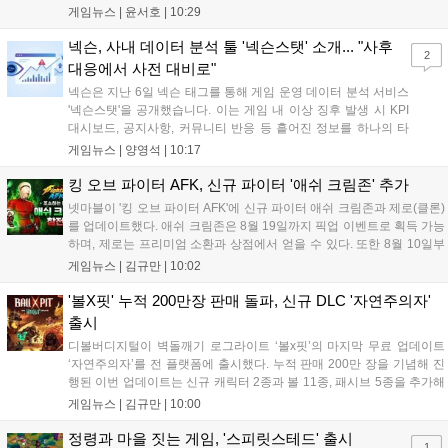
게임 히간 이루실에 신규 서버 'world3'을 개설하고 신규 캐릭터
게임뉴스 |
윤서호
|
10:29
및 이벤트 스토리를 포함한 대규모 콘텐츠 업데이트를 적용했다.
이번 업데이트를 통해 어둠 속 서큐버스...
넥슨, 사내 데이터 분석 툴 '넥슨스탯' 소개... "사후
2
대응에서 사전 대비로"
넥슨은 지난 6일 넥슨 태그를 통해 게임 운영 데이터 분석 서비스
'넥슨스탯'을 공개했습니다. 이는 게임 내 이상 징후 발생 시 KPI
대시보드, 공지사항, 커뮤니티 반응 등 흩어진 정보를 하나의 타
임라인에 연결해 원인을 빠르게 파악하도록 돕는 관제 허브입니
게임뉴스 |
양영석
|
10:17
다. 현재 25개 이상의 프로젝트에 도입된 이 서비스는 사후 대응
중심의 운영 방식을 사전 대비 체계로 전환하며 데이터 기반의 효
킹 오브 파이터 AFK, 신규 파이터 '애쉬 크림존' 추가
율적인 의사결정을 지원하고 있습니다....
넷마블이 '킹 오브 파이터 AFK'에 신규 파이터 애쉬 크림존과 제로(클론)
를 업데이트했다. 애쉬 크림존은 8월 19일까지 픽업 이벤트로 획득 가능
하며, 제로는 프리미엄 소환과 상점에서 얻을 수 있다. 또한 8월 10일부
터 14일까지 럭키 엘피 이벤트로 론을, 13일부터 26일까지 트로피칼 아
게임뉴스 |
김규만
|
10:02
일랜드 이벤트로 펫 블레이즈와 팝시를 선보일 예정이다. 이번 업데이트
로 전략적 전투의 재미가 더욱 강화될 것으로 기대된다....
'볼X핏' 누적 200만장 판매 돌파, 신규 DLC '자연주의자'
출시
디볼버디지털이 벽돌깨기 로그라이트 ‘볼x핏’의 마지막 무료 업데이트
‘자연주의자’를 전 플랫폼에 출시했다. 누적 판매 200만 장을 기념해 진
행된 이번 업데이트는 신규 캐릭터 2종과 볼 11종, 패시브 5종을 추가해
전략적 재미를 높였다. 게임은 PC와 콘솔, 모바일에서 한글판으로 즐길
게임뉴스 |
김규만
|
10:00
수 있으며, 개발사는 조만간 게임과 관련한 새로운 소식을 전할 예정이
라고 밝혀 향후 행보에 기대감을 모으고 있다. 상세 정보는 공식 홈페이
정령과 마을 짓는 게임, '스피릿스테드' 출시
1