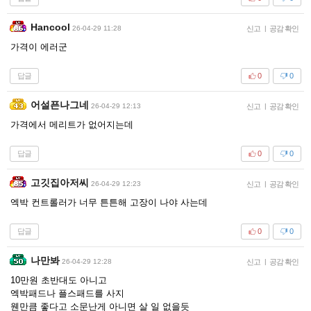
Hancool
26-04-29 11:28
신고
|
공감 확인
가격이 에러군
답글
0
0
어설픈나그네
26-04-29 12:13
신고
|
공감 확인
가격에서 메리트가 없어지는데
답글
0
0
고깃집아저씨
26-04-29 12:23
신고
|
공감 확인
엑박 컨트롤러가 너무 튼튼해 고장이 나야 사는데
답글
0
0
나만봐
26-04-29 12:28
신고
|
공감 확인
10만원 초반대도 아니고
엑박패드나 플스패드를 사지
웬만큼 좋다고 소문난게 아니면 살 일 없을듯