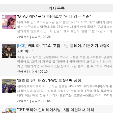
기사 목록
'GTA6' 예약 구매, 테이크투 "전례 없는 수준"
테이크투 인터랙티브는 7일 실적 발표에서 'GTA6'의 예약 판매가 전례
없는 수준이라고 밝혔다. 6월 25일부터 시작된 예약 물량은 구체적으로
공개되지 않았으나 소비자 반응이 매우 뜨겁다. 한편 11월 19일 PS5와
Xbox 시리즈 X|S로 정식 출시될 예정이며, 록스타 게임즈는 한국 시각
게임뉴스 |
김병호
|
00:26
28일 오전 4시 넷플릭스를 통해 장편 영상 'Grand Theft Auto VI: An
Extended Look'을 최초 공개할 계획이다....
[LCK]
'케리아', "T1의 고점 보는 플레이, 기본기가 바탕이
되어야..."
"다들 워낙 잘하는 선수들이다 보니까 고점을 보는 플레이들이 굉장히
많았어요. 그런 게 기본을 잘 지키면서 하면 리턴이 크다고 생각하는데,
최근 기본기가 안 지켜지고 있는 상태로 그런 플레이를 추구하다 보니까
팀적으로 안 좋은 사고가 계속 많이 났던 것 같습니다." T1은 6일 서울 종
인터뷰 |
신연재
|
00:10
로구 치지직 롤파크에서 열린 '2026 LoL 챔피언스 코리아(LCK)'...
'프리프 유니버스', 'FWC'로 5년째 성장
위메이드커넥트가 서비스하는 글로벌 MMORPG 프리프 유니버스가 출
시 5년 차에 역대 최고 실적을 달성하며 누적 매출 1천억 원을 돌파했습
니다. 이는 매년 전용 서버에서 진행되는 글로벌 e스포츠 대회 FWC의
영향이 큽니다. FWC는 이용자가 동일한 조건에서 시즌을 함께 즐기는
게임뉴스 |
김병호
|
23:55
구조로, 올해 4월 시작된 FWC 2026은 전년 대비 매출과 이용자 지표가
대폭 상승하는 성과를 냈습니다. 오는 10월 필리핀 마닐라에서 총상금
'TFT 코리아 인비테이셔널', 8일 더현대서 개최