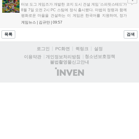
지에서 확인 가능하다....
터보 도그 게임즈가 개발한 코지 도시 건설 게임 '스피릿스테드'가
8월 7일 오전 2시 PC 스팀에 정식 출시됐다. 마법의 정령과 함께
평화로운 마을을 건설하는 이 게임은 한국어를 지원하며, 정가
10,700원에서 10% 할인된 9,630원에 판매된다. 플레이어는 어
게임뉴스 |
김규만
|
09:57
드벤처 모드와 크리에이티브 모드를 통해 자유롭게 마을을 꾸미
고 정령을 활용해 공동체를 성장시킬 수 있다. 따뜻한 손그림 그
목록
검색
래픽이 특징이며, 부담 없이 즐길 수 있는 힐링 게임으로 기대를
모으고 있다....
로그인
PC화면
퀵링크
설정
청소년보호정책
이용약관
개인정보처리방침
불법촬영물신고안내
(주)
인
벤