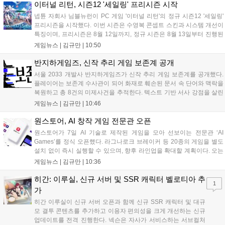
세계 누구나 참여 가능한 이번 행사는 역대 최대 규모로 열려 인디게임
이터널 리턴, 시즌12 '세일링' 프리시즌 시작
생태계 확장에 기여할 전망입니다....
넵튠 자회사 님블뉴런이 PC 게임 '이터널 리턴'의 정규 시즌12 '세일링'
프리시즌을 시작했다. 이번 시즌은 수영복 콘셉트 스킨과 시스템 개선이
특징이며, 프리시즌은 8월 12일까지, 정규 시즌은 8월 13일부터 진행된
다. 실험체 관찰일지 추가와 후반부 전략 강화를 위한 다중 크로노 스피
게임뉴스 |
김규만
|
10:50
어 도입 등 다양한 업데이트와 풍성한 이벤트가 마련되어 이용자들의 기
대를 모으고 있다....
반지하게임즈, 신작 추리 게임 보존계 공개
서울 2033 개발사 반지하게임즈가 신작 추리 게임 보존계를 공개했다.
플레이어는 보존계 수사관이 되어 화재로 훼손된 문서 속 단어와 맥락을
복원하고 총 8건의 미제사건을 추적한다. 텍스트 기반 서사 강점을 살린
이번 게임은 정보 조합과 사건 재구성이 핵심이며, 현재 스팀 상점 페이
게임뉴스 |
김규만
|
10:46
지가 공개되었다. 반지하게임즈는 2027년 상반기 정식 출시를 목표로
개발에 박차를 가하고 있다....
원스토어, AI 창작 게임 전문관 오픈
원스토어가 7일 AI 기술로 제작된 게임을 모아 선보이는 전문관 ‘AI
Games’를 정식 오픈했다. 라그나로크 브레이커 등 20종의 게임을 별도
설치 없이 즉시 실행할 수 있으며, 향후 라인업을 확대할 계획이다. 오는
11일부터는 게임 실행 시 할인 쿠폰을 지급하는 오픈 기념 이벤트도 진
게임뉴스 |
김규만
|
10:36
행된다. 이번 서비스는 누구나 AI를 활용해 게임을 제작하고 유통할 수
있는 환경을 조성해 창작자와 이용자 모두에게 새로운 경험을 제공할 것
히간: 이루실, 신규 서버 및 SSR 캐릭터 벨로티아 추
1
으로 기대된다....
가
히간 이루실이 신규 서버 오픈과 함께 신규 SSR 캐릭터 및 대규
모 결투 콘텐츠를 추가하고 이용자 편의성을 크게 개선하는 신규
업데이트를 전격 진행한다. 넥슨은 자사가 서비스하는 서브컬처