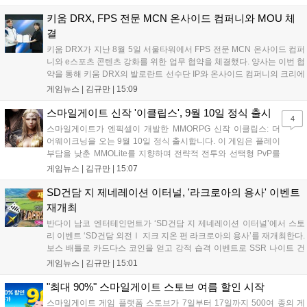
션, 공격대 보상 강화 등을 예고하며, 한국 팬들의 열정적인 성원에 감사
를 표했습니다....
키움 DRX, FPS 전문 MCN 온사이드 컴퍼니와 MOU 체
결
키움 DRX가 지난 8월 5일 서울타워에서 FPS 전문 MCN 온사이드 컴퍼
니와 e스포츠 콘텐츠 강화를 위한 업무 협약을 체결했다. 양사는 이번 협
약을 통해 키움 DRX의 발로란트 선수단 IP와 온사이드 컴퍼니의 크리에
이터 네트워크를 결합하여 정규 및 특별 콘텐츠를 공동 기획한다. 또한
게임뉴스 |
김규만
|
15:09
디지털 콘텐츠 제작을 넘어 팬들이 직접 참여하는 오프라인 행사 등 온·
오프라인 연계 프로그램을 순차적으로 선보이며 e스포츠 생태계 확장에
스마일게이트 신작 '이클립스', 9월 10일 정식 출시
4
나설 계획이다....
스마일게이트가 엔픽셀이 개발한 MMORPG 신작 이클립스: 더
어웨이크닝을 오는 9월 10일 정식 출시합니다. 이 게임은 플레이
부담을 낮춘 MMOLite를 지향하며 전략적 전투와 선택형 PvP를
특징으로 합니다. 현재 공식 홈페이지와 앱 마켓에서 사전등록을
게임뉴스 |
김규만
|
15:07
진행 중이며 참여자에게는 초월 소환권 등 다양한 보상을 제공합
니다. 또한 카카오톡 채널 추가 시 주차별 스페셜 쿠폰과 한정 스
SD건담 지 제네레이션 이터널, '라크로아의 용사' 이벤트
킨, 경품 이벤트 등 풍성한 혜택을 마련해 이용자들의 기대를 모
재개최
으고 있습니다....
반다이 남코 엔터테인먼트가 ‘SD건담 지 제네레이션 이터널’에서 스토
리 이벤트 ‘SD건담 외전Ⅰ 지크 지온 편 라크로아의 용사’를 재개최한다.
보스 배틀로 카드다스 코인을 얻고 강적 습격 이벤트로 SSR 나이트 건
담을 획득할 수 있다. 로그인 보너스로 최대 다이아 3,000개를 지급하며,
게임뉴스 |
김규만
|
15:01
8월 31일까지 실물대 유니콘 건담 입상 피날레를 기념해 SSR 유닛을 전
원 증정한다. 또한 9월 30일까지 공식 유튜브에서 특별 프로그램을 시청
"최대 90%" 스마일게이트 스토브 여름 할인 시작
할 수 있다....
스마일게이트 게임 플랫폼 스토브가 7일부터 17일까지 500여 종의 게