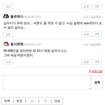
답글
0
0
돌로레스
26-04-30 12:27
신고
|
공감 확인
십자키가 위에 있네... 버튼도 좀 적은 거 같고. 사김 살텐데 apex5보다 손
이 많이 갈지는...
답글
0
0
용서못해
26-04-30 21:03
신고
|
공감 확인
99.99$인걸 생각하면 왜 15가 한참 넘어가냐고..
그래 세금 때문이겠지.
답글
0
0
새로고침
등록
목록
|
본문
|
△
|
▽
|
댓글