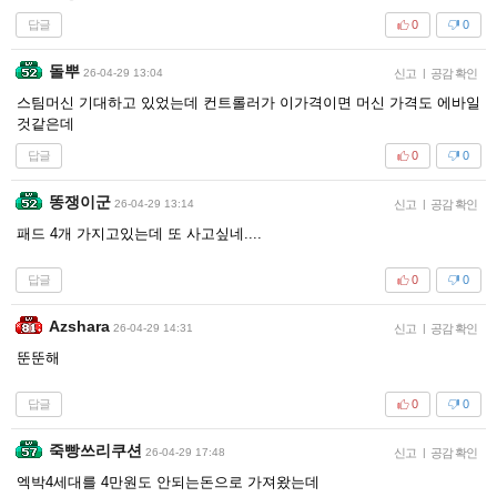
답글
0
0
돌뿌
26-04-29 13:04
신고
|
공감 확인
스팀머신 기대하고 있었는데 컨트롤러가 이가격이면 머신 가격도 에바일
것같은데
답글
0
0
똥쟁이군
26-04-29 13:14
신고
|
공감 확인
패드 4개 가지고있는데 또 사고싶네....
답글
0
0
Azshara
26-04-29 14:31
신고
|
공감 확인
뚠뚠해
답글
0
0
죽빵쓰리쿠션
26-04-29 17:48
신고
|
공감 확인
엑박4세대를 4만원도 안되는돈으로 가져왔는데