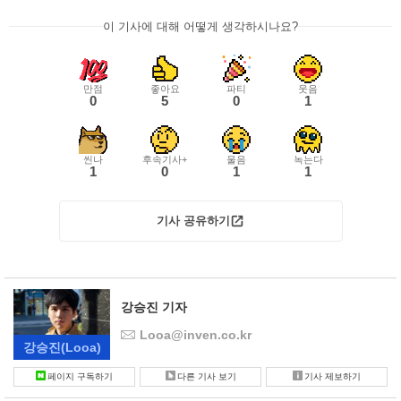
이 기사에 대해 어떻게 생각하시나요?
만점
좋아요
파티
웃음
0
5
0
1
씬나
후속기사+
울음
녹는다
1
0
1
1
기사 공유하기
강승진 기자
Looa@inven.co.kr
강승진
(Looa)
페이지 구독하기
다른 기사 보기
기사 제보하기