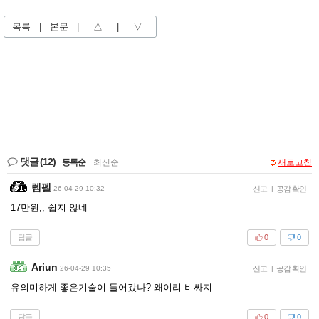
목록
|
본문
|
△
|
▽
댓글
(12)
등록순
|
최신순
새로고침
렘펠
26-04-29 10:32
신고
|
공감 확인
17만원;; 쉽지 않네
답글
0
0
Ariun
26-04-29 10:35
신고
|
공감 확인
유의미하게 좋은기술이 들어갔나? 왜이리 비싸지
답글
0
0