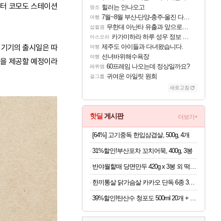
부터 코모도 스테이션
힐러는 안나오고
명조
7월~8월 부산-단양-충주-울진 다녀왔어요~
여행
무한대 아난타 유출과 앞으로의 예상 (루머)
섭컬겜
카가미하라 하루 성우 정보 및 주요 필모
아스오라
두 기기의 출시일은 따
제주도 아이들과 다녀왔습니다.
여행
선녀바위해수욕장
여행
험을 제공할 예정이라
60프레임 나오는데 정상일까요?
레퀴엠
귀여운 아일릿 원희
걸그룹
새로고침
핫딜
게시판
더보기+
[64%] 고기중독 한입삼겹살, 500g, 4개
31%할인!부산포차 꼬치어묵, 400g, 3봉
반야월할매 당면만두 420g x 3봉 외 떡볶이 쫄면
한끼통살 닭가슴살 카카오 단독 6종 30팩 (소스/그릴드/소시지/스테이크/저염/마녀스프/닭가슴살)
39%할인!탄산수 청포도 500ml 20개 + 레몬 500ml 20개, 40개