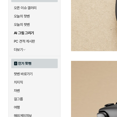
오픈 이슈 갤러리
오늘의 핫벤
오늘의 팟벤
AI 그림 그리기
PC 견적 게시판
더보기
인기 팟벤
팟벤 바로가기
치지직
차벤
걸그룹
여행
해외게임정보