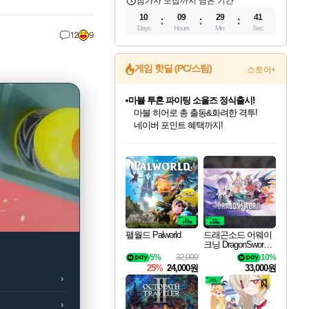
참가자 모집까지 남은 기간
10
09
29
40
Days
Hours
Min
Sec
12
9
게임 핫딜 (PC/스팀)
스토어+
귀무자: 검의 길 예약 판매 중!
10% 할인과
이니&베니 혜택까지!
인벤게임즈 8월 특별 할인!
드래곤소드: 어웨이크닝 입점!
문명 7 특별 할인!
마블 투혼 파이팅 소울즈 정식출시!
비스트 오브 리인카네이션 정식 출시!
커세어 코브 출시 기념 할인!
더 렐릭 퍼스트 가디언 정식 출시
베데스다 40주년 기념 할인 중!
캡콤 프렌차이즈 할인 진행 중!
캡콤 일부 상품 상시 할인
스타워즈 은하계 레이서
로블록스 기프트 카드 공식 입점
인기 퍼블리셔 모음!
스팀으로 만나는 드래곤소드!
조선&고려 DLC 출시 예정
마블 히어로 총 출동&화려한 격투!
게임프릭 신작 IP
해적'섬'을 발전시키자!
설화x하드코어 액션!
베데스다의 명작들을
몬헌, 바하 등 인기 IP를
몬헌 와일즈 & 드래곤즈 도그마2
인벤게임즈에서 10% 추가 적립
Robux를 가장 안전하고
최대 90% 할인가를 만나보세요!
네이버혜택과 함께 만나보세요!
50%할인&추가 적립까지!
네이버 포인트 혜택까지!
네이버 혜택가와 함께 예약하세요!
할인&네이버혜택으로 만나보세요!
네이버페이 혜택과 만나보세요!
40주년 프로모션으로 만나보세요!
할인가에 만나보세요!
일부 에디션 상시 할인!
혜택으로 예약 판매 중
편안하게 충전하세요
팰월드 Palworld
드래곤소드 어웨이
크닝 DragonSword A
wakening
5%
32,000
10%
25%
24,000원
33,000원
›
›