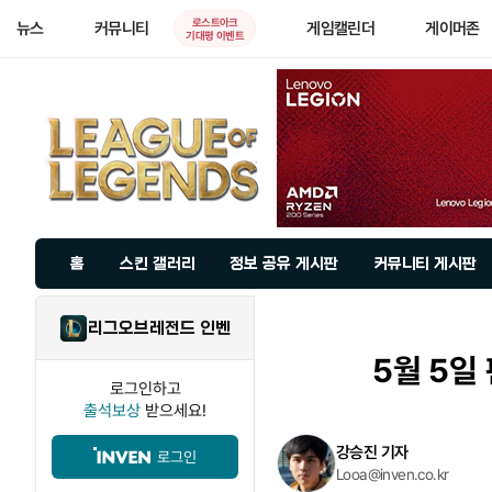
로스트아크
뉴스
커뮤니티
게임캘린더
게이머존
기대평 이벤트
홈
스킨 갤러리
정보 공유 게시판
커뮤니티 게시판
리그오브레전드 인벤
5월 5일 
로그인하고
출석보상
받으세요!
강승진 기자
로그인
Looa@inven.co.kr