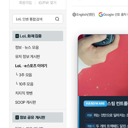
회원가입
ID/PW 찾기
English(영문)
Google 선호 출처
LoL 화제 집중
정보 · 뉴스 모음
유저 정보 게시판
LoL · e스포츠 이야기
└
3추 모음
└
10추 모음
치지직 팟벤
SOOP 게시판
스팀 컨트롤
HARDWARE
쥐는 것만으로 달라지는 
리뷰
정보 공유 게시판
두 개의 트랙패드 달린 
개봉기