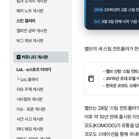
팁과 노하우 게시판
2015년의 교훈 스팀 컨
인터뷰
패치 노트 게시판
스킨 갤러리
5월 5일 판매 시작 '스팀 
뉴스
챔피언 공략 게시판
버그 제보 게시판
밸브의 새 스팀 컨트롤러가 한
커뮤니티 게시판
LoL · e스포츠 이야기
- 밸브 신형 '스팀 컨트
📒
- 2015년 초대 모델
└
LoL 클래식
- 한국은 코모도 스테
자유 주제 게시판
서브컬처 게시판
밸브는 28일 '스팀 컨트롤러'
이슈 · 토론 게시판
이후 약 10년 만에 출시된 이
사건 사고 게시판
모도(KOMODO)가 유통을 
파티 매칭 게시판
코모도 스테이션을 통해 국내