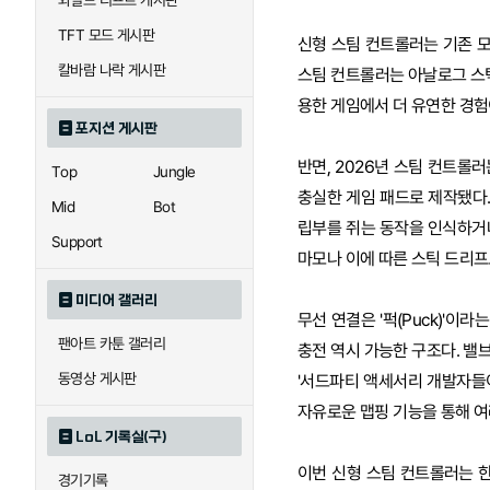
와일드 리프트 게시판
TFT 모드 게시판
신형 스팀 컨트롤러는 기존 모
칼바람 나락 게시판
스팀 컨트롤러는 아날로그 스틱
용한 게임에서 더 유연한 경험
포지션 게시판
반면, 2026년 스팀 컨트롤
Top
Jungle
충실한 게임 패드로 제작됐다.
Mid
Bot
립부를 쥐는 동작을 인식하거나
Support
마모나 이에 따른 스틱 드리프
미디어 갤러리
무선 연결은 '퍽(Puck)'이
팬아트 카툰 갤러리
충전 역시 가능한 구조다. 밸
동영상 게시판
'서드파티 액세서리 개발자들
자유로운 맵핑 기능을 통해 여
LoL 기록실(구)
이번 신형 스팀 컨트롤러는 한국
경기기록