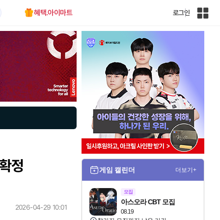
혜택.아이마트
로그인
인
벤
전
체
사
이
트
맵
 확정
게임 캘린더
더보기+
모집
아스오라 CBT 모집
2026-04-29 10:01
08.19