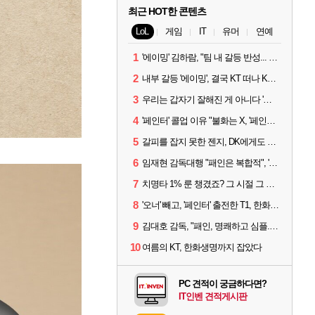
최근 HOT한 콘텐츠
LoL
게임
IT
유머
연예
1
'에이밍' 김하람, "팀 내 갈등 반성... 끝까지 뛰고 싶었다"
2
내부 갈등 '에이밍', 결국 KT 떠나 KRX로...'지우'와 트레이드
3
우리는 갑자기 잘해진 게 아니다 '씨맥' 김대호 감독의 자신감
4
'페인터' 콜업 이유 "불화는 X, '페인터'는 부족한 콜을 채워줄 선수"
5
갈피를 잡지 못한 젠지, DK에게도 0:2 패배
6
임재현 감독대행 "패인은 복합적", '도란' "팀에 과부하 왔다"
7
치명타 1% 룬 챙겼죠? 그 시절 그 감성 '롤 클래식' 30일 출시
8
'오너' 빼고, '페인터' 출전한 T1, 한화생명에 패배
9
김대호 감독, "패인, 명쾌하고 심플...다시 힘낼 수 있어"
10
여름의 KT, 한화생명까지 잡았다
PC 견적이 궁금하다면?
IT인벤 견적게시판