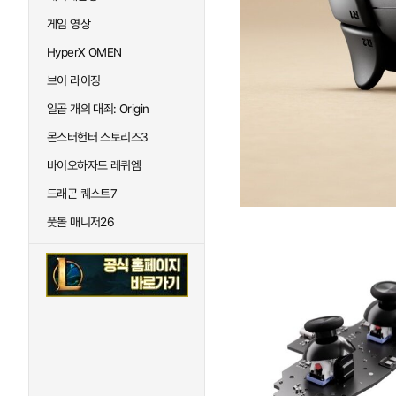
게임 영상
HyperX OMEN
브이 라이징
일곱 개의 대죄: Origin
몬스터헌터 스토리즈3
바이오하자드 레퀴엠
드래곤 퀘스트7
풋볼 매니저26