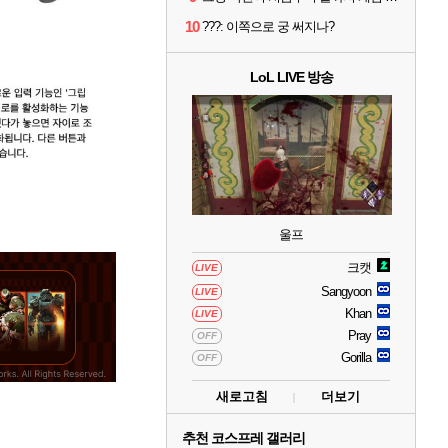
10
???: 이쪽으로 궁 써지나?
LoL LIVE 방송
울프
크캣
LIVE
Sangyoon
LIVE
Khan
LIVE
Pray
OFF
Gorilla
OFF
새로고침
더보기
추천 코스프레 갤러리