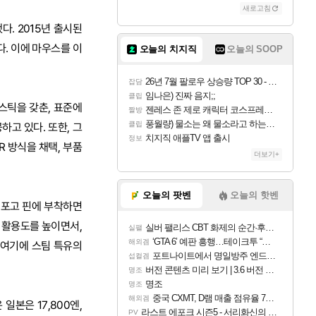
새로고침
. 2015년 출시된
. 이에 마우스를 이
오늘의 치지직
오늘의 SOOP
26년 7월 팔로우 상승량 TOP 30 - 월간 치지직
잡담
임나은) 진짜 음지;;
클립
스틱을 갖춘, 표준에
젠레스 존 제로 캐릭터 코스프레한 꽁주
짤방
풍월량) 물소는 왜 물소라고 하는거야? 아! 그만 ㅋㅋ 알았어 ㅋㅋ
클립
고 있다. 또한, 그
치지직 애플TV 앱 출시
정보
 방식을 채택, 부품
더보기+
오늘의 팟벤
오늘의 핫벤
의 포고 핀에 부착하면
 활용도를 높이면서,
실버 팰리스 CBT 화제의 순간·후기 모음
실팰
‘GTA 6’ 예판 흥행…테이크투 “내부 예상 크게 넘어”
해외겜
 여기에 스팀 특유의
포트나이트에서 명일방주 엔드필드 [펠리카] 판매 예정
섭컬겜
버전 콘텐츠 미리 보기 | 3.6 버전 「신기루 속 등불 그림자, 속세에 깃든 검의 결심」이 8월 20일에 업데이트됩니다!
명조
명조
명조
중국 CXMT, D램 매출 점유율 7%…글로벌 4위로 부상
해외겜
일본은 17,800엔,
라스트 에포크 시즌5 - 서리화신의 분노 티저
PV