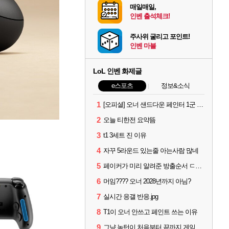
매일매일,
인벤 출석체크!
주사위 굴리고 포인트!
인벤 마블
LoL 인벤 화제글
e스포츠
정보&소식
1
[오피셜] 오너 샌드다운 페인터 1군 콜업 출전
2
오늘 티한전 요약뜸
3
t1 3세트 진 이유
4
자꾸 5라운드 있는줄 아는사람 많네
5
페이커가 미리 알려준 방출순서 ㄷㄷㄷㄷ
6
머임???? 오너 2028년까지 아님?
7
실시간 응갤 반응.jpg
8
T1이 오너 안쓰고 페인트 쓰는 이유
9
그냥 녹턴이 처음부터 끝까지 게임 지게 굴려줬는데