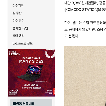
대만 3,388신대만달러, 홍
선수기록
(KOMODO STATION)을
팀 통산
선수 통산
한편, 밸브는 스팀 컨트롤러와 
챔피언 픽/밴
로 공개되지 않았지만, 스팀 
레더 랭킹
고 전했다.
LoL 프로팀 정보
공통 커뮤니티