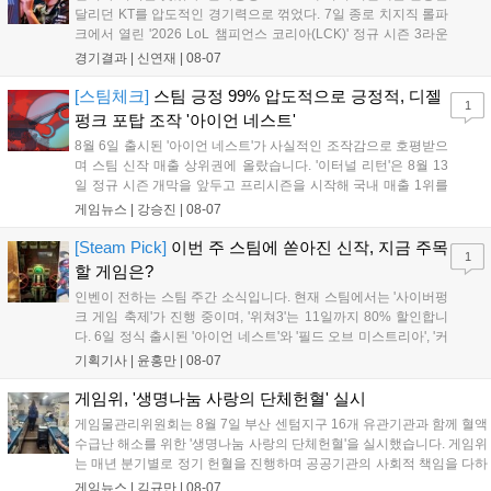
달리던 KT를 압도적인 경기력으로 꺾었다. 7일 종로 치지직 롤파
크에서 열린 '2026 LoL 챔피언스 코리아(LCK)' 정규 시즌 3라운
드 레전드 그룹, kt 롤스터와 젠지 e스포츠의 대결에서 젠지가 압
경기결과 |
신연재
|
08-07
승을 거뒀다. 개막주까지만 해도 급격하게 흔들리던 젠지였지만,
기억을 되찾기라도 한 듯 1,...
[스팀체크]
스팀 긍정 99% 압도적으로 긍정적, 디젤
1
펑크 포탑 조작 '아이언 네스트'
8월 6일 출시된 '아이언 네스트'가 사실적인 조작감으로 호평받으
며 스팀 신작 매출 상위권에 올랐습니다. '이터널 리턴'은 8월 13
일 정규 시즌 개막을 앞두고 프리시즌을 시작해 국내 매출 1위를
기록했습니다. 25주년을 맞은 '고스트 리콘' 시리즈는 8월 6일 쇼
게임뉴스 |
강승진
|
08-07
케이스와 함께 대규모 할인을 진행하며 순위가 급상승했고, 신작
'마블 투혼: 파이팅 소울즈'와 레트로 수리 시뮬레이션 '리스토
[Steam Pick]
이번 주 스팀에 쏟아진 신작, 지금 주목
1
리'도 스팀에 정식 출시되었습니다....
할 게임은?
인벤이 전하는 스팀 주간 소식입니다. 현재 스팀에서는 '사이버펑
크 게임 축제'가 진행 중이며, '위쳐3'는 11일까지 80% 할인합니
다. 6일 정식 출시된 '아이언 네스트'와 '필드 오브 미스트리아', '커
세어 코브'가 호평받고 있습니다. 한편, 7일 출시된 '마블 투혼'은
기획기사 |
윤홍만
|
08-07
태그 시스템에 대한 호불호가 갈리며 복합적 평가를 기록 중입니
다. 유비소프트의 '고스트리콘: 와일드랜드'는 7년 만의 대규모 업
게임위, '생명나눔 사랑의 단체헌혈' 실시
데이트 '라스트 라이츠'와 함께 95% 할인 중입니다....
게임물관리위원회는 8월 7일 부산 센텀지구 16개 유관기관과 함께 혈액
수급난 해소를 위한 '생명나눔 사랑의 단체헌혈'을 실시했습니다. 게임위
는 매년 분기별로 정기 헌혈을 진행하며 공공기관의 사회적 책임을 다하
고 있으며, 이번 행사에는 영화진흥위원회 등 14개 기관 임직원이 동참
게임뉴스 |
김규만
|
08-07