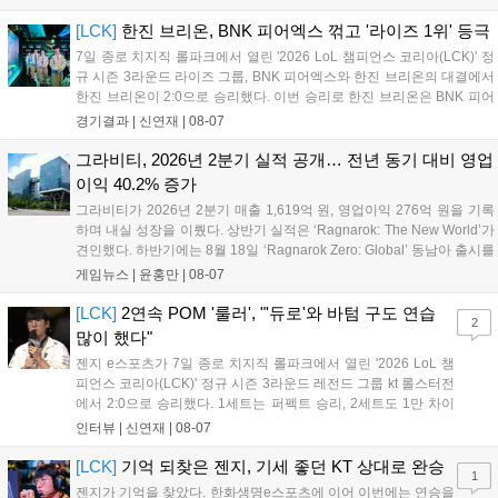
첫 POM을 수상한 '남궁' 남궁성훈의 POM 인터뷰 전문이다....
[LCK]
한진 브리온, BNK 피어엑스 꺾고 '라이즈 1위' 등극
7일 종로 치지직 롤파크에서 열린 '2026 LoL 챔피언스 코리아(LCK)' 정
규 시즌 3라운드 라이즈 그룹, BNK 피어엑스와 한진 브리온의 대결에서
한진 브리온이 2:0으로 승리했다. 이번 승리로 한진 브리온은 BNK 피어
엑스를 제치고 라이즈 그룹 1위로 올라섰다. 1세트, 한진 브리온이 '로머'
경기결과 |
신연재
|
08-07
조우진의 로크를 중심으로 게임을 유리하게 풀어갔다. '...
그라비티, 2026년 2분기 실적 공개… 전년 동기 대비 영업
이익 40.2% 증가
그라비티가 2026년 2분기 매출 1,619억 원, 영업이익 276억 원을 기록
하며 내실 성장을 이뤘다. 상반기 실적은 ‘Ragnarok: The New World’가
견인했다. 하반기에는 8월 18일 ‘Ragnarok Zero: Global’ 동남아 출시를
시작으로 9월 3일 ‘달려라 헤베레케 EX’, 9월 22일 ‘갈바테인’ 등 다양한
게임뉴스 |
윤홍만
|
08-07
신작을 선보인다. 4분기에는 ‘쟈레코 아케이드 콜렉션’과 ‘라이트 오디세
이’ 출시가 예정돼 있으며, 2027년에는 ‘Ragnarok 3’ 등 대작을 글로벌
[LCK]
2연속 POM '룰러', "'듀로'와 바텀 구도 연습
2
출시할 계획이다. 그라비티는 조인트벤처 설립과 라그나로크 에코 시스
많이 했다"
템 구축을 통해 신성장 동력을 확보할 방침이다....
젠지 e스포츠가 7일 종로 치지직 롤파크에서 열린 '2026 LoL 챔
피언스 코리아(LCK)' 정규 시즌 3라운드 레전드 그룹 kt 롤스터전
에서 2:0으로 승리했다. 1세트는 퍼펙트 승리, 2세트도 1만 차이
를 벌리며 25분 만에 승리하면서 말 그대로 압도적인 경기력을 선
인터뷰 |
신연재
|
08-07
보였다. '룰러' 박재혁은 1세트 코그모, 2세트 이즈리얼로 맹활약
하며 POM에 선정됐...
[LCK]
기억 되찾은 젠지, 기세 좋던 KT 상대로 완승
1
젠지가 기억을 찾았다. 한화생명e스포츠에 이어 이번에는 연승을