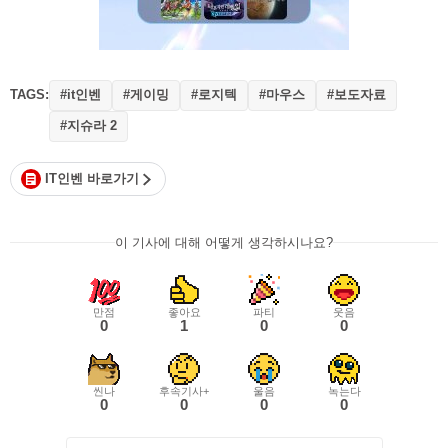
TAGS:
#it인벤
#게이밍
#로지텍
#마우스
#보도자료
#지슈라 2
IT인벤 바로가기
이 기사에 대해 어떻게 생각하시나요?
만점
좋아요
파티
웃음
0
1
0
0
씬나
후속기사+
울음
녹는다
0
0
0
0