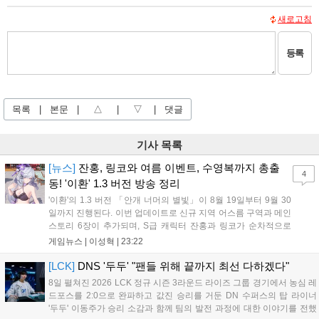
새로고침
등록
목록
|
본문
|
△
|
▽
|
댓글
기사 목록
[뉴스]
잔홍, 링코와 여름 이벤트, 수영복까지 총출
4
동! '이환' 1.3 버전 방송 정리
'이환'의 1.3 버전 「안개 너머의 별빛」이 8월 19일부터 9월 30
일까지 진행된다. 이번 업데이트로 신규 지역 어스름 구역과 메인
스토리 6장이 추가되며, S급 캐릭터 잔홍과 링코가 순차적으로
등장한다. 여름 시즌을 맞아 비치발리볼, 수상 오토바이 등 다채
게임뉴스 |
이성혁
|
23:22
로운 이벤트가 열리고, 캐릭터 렌더링 개선 및 랜덤 코스튬 등 편
의성도 강화된다. 8월 11일까지 사용 가능한 교환 코드 3종이 제
[LCK]
DNS '두두' "팬들 위해 끝까지 최선 다하겠다"
공되며, 상세 일정은 공식 채널을 통해 확인할 수 있다....
8일 펼쳐진 2026 LCK 정규 시즌 3라운드 라이즈 그룹 경기에서 농심 레
드포스를 2:0으로 완파하고 값진 승리를 거둔 DN 수퍼스의 탑 라이너
'두두' 이동주가 승리 소감과 함께 팀의 발전 과정에 대한 이야기를 전했