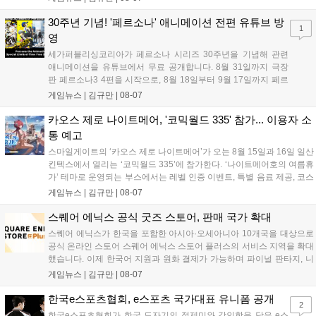
해 생명 나눔을 실천했습니다. 서태건 위원장은 이웃의 생명을 지키는
따뜻한 실천에 참여한 모든 임직원에게 감사의 뜻을 전하며 헌혈 문화
30주년 기념! '페르소나' 애니메이션 전편 유튜브 방
1
확산에 앞장섰습니다....
영
세가퍼블리싱코리아가 페르소나 시리즈 30주년을 기념해 관련
애니메이션을 유튜브에서 무료 공개합니다. 8월 31일까지 극장
판 페르소나3 4편을 시작으로, 8월 18일부터 9월 17일까지 페르
소나4 더 골든 12화, 9월 15일부터 10월 14일까지 페르소나5 시
게임뉴스 |
김규만
|
08-07
리즈가 순차 공개됩니다. 또한 8월 16일까지 SNS를 통해 축하 메
시지를 모집하며, 선정된 내용은 기념 영상 및 대형 전광판에 소
카오스 제로 나이트메어, '코믹월드 335' 참가... 이용자 소
개될 예정입니다....
통 예고
스마일게이트의 ‘카오스 제로 나이트메어’가 오는 8월 15일과 16일 일산
킨텍스에서 열리는 ‘코믹월드 335’에 참가한다. ‘나이트메어호의 여름휴
가’ 테마로 운영되는 부스에서는 레벨 인증 이벤트, 특별 음료 제공, 코스
프레 모델 포토존 등 다채로운 행사가 진행된다. 유명 코스어 7인이 캐릭
게임뉴스 |
김규만
|
08-07
터로 변신해 이용자를 맞이하며, SNS 인증 시 추가 굿즈도 증정한다. 자
세한 정보는 공식 커뮤니티에서 확인 가능하다....
스퀘어 에닉스 공식 굿즈 스토어, 판매 국가 확대
스퀘어 에닉스가 한국을 포함한 아시아·오세아니아 10개국을 대상으로
공식 온라인 스토어 스퀘어 에닉스 스토어 플러스의 서비스 지역을 확대
했습니다. 이제 한국어 지원과 원화 결제가 가능하며 파이널 판타지, 니
어 등 주요 게임의 피규어, 굿즈를 구매할 수 있습니다. 신상품이 순차적
게임뉴스 |
김규만
|
08-07
으로 추가될 예정이며 이용자는 사이트에서 국가를 한국으로 설정해 이
용 가능합니다....
한국e스포츠협회, e스포츠 국가대표 유니폼 공개
2
한국e스포츠협회가 한국 도자기의 절제미와 강인함을 담은 e스