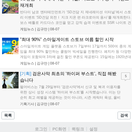
킨, 경품 이벤트 등 풍성한 혜택을 마련해 이용자들의 기대를 모
재개최
으고 있습니다....
반다이 남코 엔터테인먼트가 ‘SD건담 지 제네레이션 이터널’에서 스토
리 이벤트 ‘SD건담 외전Ⅰ 지크 지온 편 라크로아의 용사’를 재개최한다.
보스 배틀로 카드다스 코인을 얻고 강적 습격 이벤트로 SSR 나이트 건
담을 획득할 수 있다. 로그인 보너스로 최대 다이아 3,000개를 지급하며,
게임뉴스 |
김규만
|
08-07
8월 31일까지 실물대 유니콘 건담 입상 피날레를 기념해 SSR 유닛을 전
원 증정한다. 또한 9월 30일까지 공식 유튜브에서 특별 프로그램을 시청
"최대 90%" 스마일게이트 스토브 여름 할인 시작
할 수 있다....
스마일게이트 게임 플랫폼 스토브가 7일부터 17일까지 500여 종의 게
임을 최대 90% 할인하는 쿨썸머 빅세일을 진행한다. 페치카 등 다양한
게임이 포함되며 3차에 걸친 할인 쿠폰도 제공된다. 15일에는 1920년대
경성 배경의 신작 그날의 신문이 출시되며, 15일부터 17일까지는 국내
게임뉴스 |
김규만
|
08-07
개발사 게임을 위한 시크릿 쿠폰도 추가 발행될 예정이다. 자세한 내용
은 공식 페이지에서 확인 가능하다....
[기획]
검은사막 최초의 '하이퍼 부스트', 직접 해봤
5
습니다
펄어비스는 7월 29일부터 '검은사막'에서 신규 및 복귀 이용자를
위한 상시 성장 시스템 '하이퍼 부스트'를 시작했습니다. 이는 단
순히 최고 레벨을 제공하는 것이 아니라, 시즌 캐릭터 육성, 올비
아 아카데미 수료, 아침의 나라 설화 진행 등 4단계 과정을 통해
기획기사 |
김규만
|
08-07
게임에 적응하며 공방합 750을 목표로 성장하는 구조입니다. 이
용자는 과제를 완수하며 동(V) 투발라 장비와 검은별 무기, 카라
목록
검색
자드 장신구 등을 획득해 주요 콘텐츠에 진입할 수 있습니다....
로그인
PC화면
퀵링크
설정