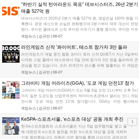
혜택을 지급하며, 상세 내용은 공식 라운지에서 확인할 수 있다. 이용자
"하반기 실적 턴어라운드 목표" 데브시스터즈, 26년 2분기
는 게임 접속 및 주요 콘텐츠 플레이를 통해 성장을 지원받을 수 있다....
매출 527억 원
데브시스터즈가 2026년 2분기 매출 527억 원, 영업손실 160억 원을 기
록했다. 경영 쇄신으로 손실은 완화됐으며 3분기부터 재무 개선이 전망
된다. 쿠키런 클래식과 신작 쿠키런 키우기가 흥행 중이며, 쿠키런 키우
기는 13일 첫 업데이트를 시작으로 2주 간격의 콘텐츠를 제공한다. 또한
게임뉴스 |
김규만
|
08-07
9월 미국 로블록스 개발자 컨퍼런스에 참여해 IP 생태계를 확장할 계획
이다. 회사는 비용 효율화와 신작 흥행을 통해 하반기 실적 턴어라운드
라인게임즈 신작 '콰이어트', 테스트 참가자 3만 돌파
를 이끌 방침이다....
라인게임즈가 개발 중인 협동 코미디 호러 신작 QUIET가 지난 3일부터
시작된 스팀 플레이 테스트에서 3일 만에 참가자 3만 명을 돌파하며 큰
관심을 받고 있습니다. 오리 외계인이 보스를 피해 탈출하는 이 게임은
최대 4인 협동을 지원하며, 소음 관리와 물리 법칙을 활용한 전략적 플레
게임뉴스 |
김규만
|
08-07
이가 핵심입니다. 라인게임즈는 수집된 이용자 피드백을 반영해 게임성
을 개선 중이며, 상세 정보는 스팀 페이지에서 확인 가능합니다....
그라비티 게임 어라이즈(GGA), '도쿄 게임 던전13' 참가
그라비티 게임 어라이즈(GGA)가 오는 8월 8일 오전 11시부터 오후 5시
까지 일본 도쿄도립 산업무역센터 하마마쓰초관에서 열리는 인디 게임
전시회 ‘도쿄 게임 던전 13’에 참가합니다. GGA는 이번 행사에서
‘JALECO ARCADE COLLECTION’ 시리즈의 미공개 작품 12종을 최초
게임뉴스 |
김규만
|
08-07
공개하며, ‘다함께 쿠키요미. 월드 한국 Ver.’ 등 다양한 인디 게임을 선보
입니다. 시연 참여 관람객에게는 선착순으로 특별 굿즈를 증정하며, 인
KeSPA-스포츠서울, 'e스포츠 대상' 공동 개최 추진
1
디 게임 생태계 활성화와 신규 타이틀 반응 확인을 목표로 합니다....
한국e스포츠협회와 스포츠서울은 지난 6일 업무협약을 맺고 올
해 대한민국 e스포츠 발전을 위한 ‘e스포츠 대상’을 공동 개최하
기로 합의했습니다. 양측은 이번 협약을 통해 시상식의 공정성과