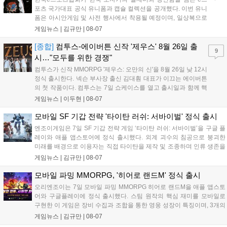
포츠 국가대표 공식 유니폼과 캡슐 컬렉션을 공개했다. 이번 유니
폼은 아시안게임 및 사전 행사에서 착용될 예정이며, 일상복으로
구성된 컬렉션은 오는 8월 28일부터 골스튜디오 공식 홈페이지
게임뉴스 |
김규만
|
08-07
와 무신사, 오프라인 매장에서 판매된다. 다만 아시안게임 결선에
서는 대회 규정에 따라 별도의 유니폼을 착용할 계획이다....
[종합]
컴투스-에이버튼 신작 '제우스' 8월 26일 출
9
시…"모두를 위한 경쟁"
컴투스가 신작 MMORPG '제우스: 오만의 신'을 8월 26일 낮 12시
정식 출시한다. 넥슨 부사장 출신 김대훤 대표가 이끄는 에이버튼
의 첫 작품이다. 컴투스는 7일 쇼케이스를 열고 출시일과 함께 핵
심 콘텐츠, 유료화 정책, 운영 방향을 공개했다. 캐릭터명 선점은
게임뉴스 |
이두현
|
08-07
8월 13일 오후 8시 시작한다. '제우스: 오만의 신'은 최고신 제우스
의 오만으로 균열이...
모바일 SF 기갑 전략 '타이탄 러쉬: 서바이벌' 정식 출시
엔조이게임은 7일 SF 기갑 전략 게임 ‘타이탄 러쉬: 서바이벌’을 구글 플
레이와 애플 앱스토어에 정식 출시했다. 외계 괴수의 침공으로 붕괴한
미래를 배경으로 이용자는 직접 타이탄을 제작 및 조종하며 인류 생존을
위한 전투를 펼친다. 지휘관 모집, 피난처 운영, 연맹 협동 콘텐츠가 특징
게임뉴스 |
김규만
|
08-07
이며 출시를 기념해 접속 시 영웅 경험치와 다이아몬드 등 다양한 성장
지원 보상을 제공한다. 상세 내용은 공식 커뮤니티에서 확인 가능하다....
모바일 파밍 MMORPG, '히어로 랜드M' 정식 출시
오리엔조이는 7일 모바일 파밍 MMORPG 히어로 랜드M을 애플 앱스토
어와 구글플레이에 정식 출시했다. 스팀 원작의 핵심 재미를 모바일로
구현한 이 게임은 장비 수집과 조합을 통한 영웅 성장이 특징이며, 3개의
무기 스킬을 활용한 전략적 전투와 길드전 등 다양한 콘텐츠를 제공한
게임뉴스 |
김규만
|
08-07
다. 정식 출시를 기념해 사전예약자 50만 명 달성 보상을 포함한 다양한