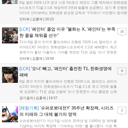
8일 열린 2026 LCK 정규 시즌 3라운드 레전드 그룹 매치에서 한화생명
e스포츠가 T1을 2:1로 제압하며 3연패 탈출에 성공했다. 경기 후 진행된
미디어 인터뷰에는 한화생명 윤성영 감독과 '구마유시' 이민형이 참석했
다. 먼저 승리 소감에 대해 윤성영 감독은 "오랜만에 승리해 기분이 좋고,
인터뷰 |
김홍제
|
20:22
남은 경기도 잘 준비하겠다"고 밝혔으며, '구마유시' 역시 "3...
[LCK]
'페인터' 콜업 이유 "불화는 X, '페인터'는 부족
15
한 콜을 채워줄 선수"
T1이 8일 종각 치지직 롤파크에서 진행된 '2026 LoL 챔피언스 코
리아(LCK)' 3라운드 한화생명e스포츠에게 1:2로 패배했다. 최근
분위기가 좋던 디플러스 기아를 꺾었던 T1은 금일 '오너' 문현준
을 빼고 신예 '페인터' 김은후를 투입시키는 강수를 뒀으나 결국
인터뷰 |
김홍제
|
19:50
아쉬운 결과를 맞이하게 됐다. 이하 T1 임재현 감독대행과 '페이
즈' 김수환의 인터뷰 내...
[LCK]
'오너' 빼고, '페인터' 출전한 T1, 한화생명에
9
패배
8일 종각 치지직 롤파크에서 진행된 '2026 LoL 챔피언스 코리아
(LCK)' 3라운드 한화생명e스포츠가 T1을 2:1로 꺾고 3연패 탈출
에 성공했다. T1은 금일 선발에 '오너' 문현준이 아닌 콜업된 신예
'페인터' 김은후를 투입했지만, 결국 1:2로 패배하고 말았다. T1은
경기결과 |
김홍제
|
19:37
'케리아'의 카밀이 좋은 플레이를 통해 한화생명 바텀 듀오의 점멸
을 빼냈다....
[체험기획]
'슈퍼로봇대전Y' 35주년 확장팩, 시리즈
2
의 미래와 그 대체 불가의 영역
슈퍼로봇대전Y가 지난 5일 시리즈 35주년 및 2,000만 장 판매를
기념하는 마지막 확장팩 ‘~가속하는 미래~’를 출시했다. 이번 확