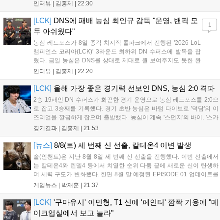
다. 먼저 오랜만의 2:0 완승에 대해 '두두'는 "진짜 오랜만에 거둔 2:0 승
인터뷰 |
김홍제
|
22:30
리라 기쁘다. 특히 불리했던 1세트를 역전승으로 이끌어내...
[LCK]
DNS에 패배 농심 최인규 감독 "운영, 밴픽 모
1
두 아쉬웠다"
농심 레드포스가 8일 종각 치지직 롤파크에서 진행된 '2026 LoL
챔피언스 코리아(LCK)' 3라운드 최하위 DN 수퍼스에 발목을 잡
혔다. 금일 농심은 DNS를 상대로 제대로 뭘 보여주지도 못한 완
패를 당하고 말았다. 이하 농심 레드포스 최인규 감독과 '리헨즈'
인터뷰 |
김홍제
|
22:20
손시우의 인터뷰 전문이다. Q. 금일 DNS에 0:2로 패배했는데? 최
인규 감독 : 모든 경...
[LCK]
올해 가장 좋은 경기력 선보인 DNS, 농심 2:0 격파
2승 19패인 DN 수퍼스가 화끈한 경기 운영으로 농심 레드포스를 2:0으
로 잡고 3승째를 기록했다. 경기 초반 농심은 바텀 다이브로 '덕담'의 이
즈리얼을 깔끔하게 잡으며 출발했다. 농심이 계속 '스펀지'의 바이, '스카
웃'의 신드라가 맹활약하며 초반부터 잡은 주도권을 계속 잘 굴렸다.
경기결과 |
김홍제
|
21:53
DNS는 불리하지만 골드 차이는 크게 벌어지지 않으며 잘 따라가고 있
었...
[뉴스]
8/8(토) 세 번째 신 선출, 칼테온4 이변 발생
솔(인챈트)은 지난 8월 8일 세 번째 신 선출을 진행했다. 이번 선출에서
는 칼테온4와 린델4 등에서 치열한 순위 다툼 끝에 새로운 신이 탄생하
며 세력 구도가 변화했다. 한편 8월 말 예정된 EPISODE 01 업데이트를
통해 월드 콘텐츠가 추가될 예정이며, 이를 통해 추후 주신 및 절대신에
게임뉴스 |
박재훈
|
21:37
대한 정보가 공개될 것으로 기대된다. 서버별 입지 확보를 위한 경쟁은
더욱 가속화될 전망이다....
[LCK]
'구마유시' 이민형, T1 신예 '페인터' 깜짝 기용에 "메
이크업실에서 보고 놀라"