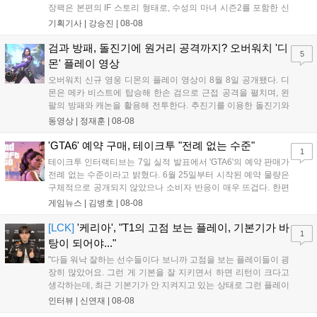
장팩은 본편의 IF 스토리 형태로, 수성의 마녀 시즌2를 포함한 신
규 참전작과 크로스오버 합체기를 선보이며 작품을 완결 짓는다.
기획기사 |
강승진
|
08-08
기존 연출의 한계와 로봇 게임 시장의 어려움 속에서도 팬들이 원
하는 몰입감 있는 서사와 조합을 구현하며 시리즈의 미래를 향한
검과 방패, 돌진기에 원거리 공격까지? 오버워치 '디
5
새로운 가능성을 제시했다....
몬' 플레이 영상
오버워치 신규 영웅 디몬의 플레이 영상이 8월 8일 공개됐다. 디
몬은 메카 비스트에 탑승해 한손 검으로 근접 공격을 펼치며, 왼
팔의 방패와 캐논을 활용해 전투한다. 추진기를 이용한 돌진기와
참격 형태의 궁극기를 보유했고, 메카 파괴 시 맨몸으로 기관총을
동영상 |
정재훈
|
08-08
사용하는 특징이 있다. 디몬은 오는 8월 12일 시작되는 시즌4 부
산의 영웅들 업데이트를 통해 정식 출시될 예정이다....
'GTA6' 예약 구매, 테이크투 "전례 없는 수준"
1
테이크투 인터랙티브는 7일 실적 발표에서 'GTA6'의 예약 판매가
전례 없는 수준이라고 밝혔다. 6월 25일부터 시작된 예약 물량은
구체적으로 공개되지 않았으나 소비자 반응이 매우 뜨겁다. 한편
11월 19일 PS5와 Xbox 시리즈 X|S로 정식 출시될 예정이며, 록
게임뉴스 |
김병호
|
08-08
스타 게임즈는 한국 시각 28일 오전 4시 넷플릭스를 통해 장편 영
상 'Grand Theft Auto VI: An Extended Look'을 최초 공개할 계획
[LCK]
'케리아', "T1의 고점 보는 플레이, 기본기가 바
1
이다....
탕이 되어야..."
"다들 워낙 잘하는 선수들이다 보니까 고점을 보는 플레이들이 굉
장히 많았어요. 그런 게 기본을 잘 지키면서 하면 리턴이 크다고
생각하는데, 최근 기본기가 안 지켜지고 있는 상태로 그런 플레이
를 추구하다 보니까 팀적으로 안 좋은 사고가 계속 많이 났던 것
인터뷰 |
신연재
|
08-08
같습니다." T1은 6일 서울 종로구 치지직 롤파크에서 열린 '2026