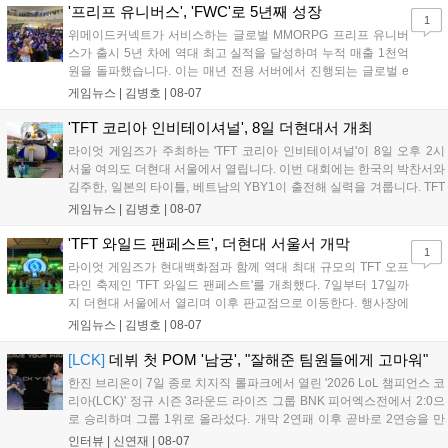
LoL 챔피언스 코리아(LCK)'...
'프리프 유니버스', 'FWC'로 5년째 성장
1
위메이드커넥트가 서비스하는 글로벌 MMORPG 프리프 유니버
스가 출시 5년 차에 역대 최고 실적을 달성하며 누적 매출 1천억
원을 돌파했습니다. 이는 매년 전용 서버에서 진행되는 글로벌 e
스포츠 대회 FWC의 영향이 큽니다. FWC는 이용자가 동일한 조
게임뉴스 |
김병호
|
08-07
건에서 시즌을 함께 즐기는 구조로, 올해 4월 시작된 FWC 2026
은 전년 대비 매출과 이용자 지표가 대폭 상승하는 성과를 냈습니
'TFT 코리아 인비테이셔널', 8일 더현대서 개최
다. 오는 10월 필리핀 마닐라에서 총상금 11만 달러 규모의 제4회
라이엇 게임즈가 주최하는 'TFT 코리아 인비테이셔널'이 8일 오후 2시
FWC 그랜드 파이널이 개최될 예정이며, 위메이드커넥트는 이를
서울 여의도 더현대 서울에서 열립니다. 이번 대회에는 한국의 박찬서와
통해 커뮤니티 중심의 장기 성장 모델을 지속할 방침입니다....
김주한, 일본의 타이틀, 베트남의 YBY1이 출전해 실력을 겨룹니다. TFT
는 소속팀 없이 개인 자격으로 참가하는 독특한 대회 구조를 가지며, 누
게임뉴스 |
김병호
|
08-07
구나 참여 가능한 '소파에서 왕관까지'라는 철학을 실천하고 있습니다.
17일까지 이어지는 이번 행사는 신규 세트 체험과 공연 등 다양한 즐길
'TFT 와일드 팬페스트', 더현대 서울서 개막
1
거리를 제공하며, 이후 현대백화점 판교점에서도 행사가 이어질 예정입
라이엇 게임즈가 현대백화점과 함께 역대 최대 규모의 TFT 오프
니다. 연말에는 라스베이거스 오픈이 개최됩니다....
라인 축제인 'TFT 와일드 팬페스트'를 개최했다. 7일부터 17일까
지 더현대 서울에서 열리며 이후 판교점으로 이동한다. 행사장에
는 체험, 스페셜, 무대 존이 마련됐으며 8일 오후 2시 인비테이셔
게임뉴스 |
김병호
|
08-07
널, 15일 오후 2시 스트리머 매치, 17일 오후 7시 30분 QWER 공
연 등 다채로운 일정이 준비되어 있다. 사전 예약은 조기 마감될
[LCK]
데뷔 첫 POM '남궁', "잘해준 팀원들에게 고마워"
만큼 큰 인기를 끌고 있다....
한진 브리온이 7일 종로 치지직 롤파크에서 열린 '2026 LoL 챔피언스 코
리아(LCK)' 정규 시즌 3라운드 라이즈 그룹 BNK 피어엑스전에서 2:0으
로 승리하며 그룹 1위로 올라섰다. 개막 2연패 이후 곧바로 2연승을 만
들어내면서 이어질 4라운드에 대한 기대감을 올렸다. 다음은 이날 데뷔
인터뷰 |
신연재
|
08-07