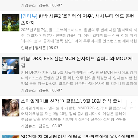
전문성을 강화하고 MZ세대를 겨냥한 미디어 영향력을 확대해 e
게임뉴스 |
김규만
|
08-07
스포츠 전 종목을 아우르는 대표 연례 행사로 육성할 계획입니다.
김영만 회장은 10년 만에 재추진되는 이번 시상식이 e스포츠의
[인터뷰]
한밤 시즌2 '울라텍의 저주', 서사부터 엔드 콘텐
성과와 가치를 널리 알리는 권위 있는 행사가 되도록 노력하겠다
츠까지
고 밝혔습니다....
2026년 8월 7일, 월드오브워크래프트: 한밤의 두 번째 시즌 '울라텍의 저
주' 개발자 인터뷰가 진행되었습니다. 이번 업데이트는 신규 야외 지역
'똬리의 섬'과 공격대 '맹독 심연', 야외 우두머리를 인스턴스로 재해석한
'소굴'을 포함합니다. 개발진은 하우징 시스템 개선 및 신화+ 던전 로테이
인터뷰 |
정재훈
|
08-07
션, 공격대 보상 강화 등을 예고하며, 한국 팬들의 열정적인 성원에 감사
를 표했습니다....
키움 DRX, FPS 전문 MCN 온사이드 컴퍼니와 MOU 체
결
키움 DRX가 지난 8월 5일 서울타워에서 FPS 전문 MCN 온사이드 컴퍼
니와 e스포츠 콘텐츠 강화를 위한 업무 협약을 체결했다. 양사는 이번 협
약을 통해 키움 DRX의 발로란트 선수단 IP와 온사이드 컴퍼니의 크리에
이터 네트워크를 결합하여 정규 및 특별 콘텐츠를 공동 기획한다. 또한
게임뉴스 |
김규만
|
08-07
디지털 콘텐츠 제작을 넘어 팬들이 직접 참여하는 오프라인 행사 등 온·
오프라인 연계 프로그램을 순차적으로 선보이며 e스포츠 생태계 확장에
스마일게이트 신작 '이클립스', 9월 10일 정식 출시
4
나설 계획이다....
스마일게이트가 엔픽셀이 개발한 MMORPG 신작 이클립스: 더
어웨이크닝을 오는 9월 10일 정식 출시합니다. 이 게임은 플레이
부담을 낮춘 MMOLite를 지향하며 전략적 전투와 선택형 PvP를
특징으로 합니다. 현재 공식 홈페이지와 앱 마켓에서 사전등록을
게임뉴스 |
김규만
|
08-07
진행 중이며 참여자에게는 초월 소환권 등 다양한 보상을 제공합
니다. 또한 카카오톡 채널 추가 시 주차별 스페셜 쿠폰과 한정 스
SD건담 지 제네레이션 이터널, '라크로아의 용사' 이벤트